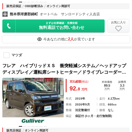
販売店保証
OBD診断済み
オンライン商談可
熊本県球磨郡錦町
オートベル サンロードシティ人吉店
お気に入り
まずは在庫確認・見積依頼
無料通話でお問い合わせ
2人
今あなたの他に
が見ています
マツダ
フレア ハイブリッドＸＳ 衝突軽減システム／ヘッドアップ
ディスプレイ／運転席シートヒーター／ドライブレコーダー／
アイドリングストップ／レーンキープ／衝突被害軽減システム
支払総額
(税込)
本体価格
諸費用
／オートエアコン／ＬＥＤヘッドランプ／スマートキー
89.5
3.3
92.
8
万円
万円
万円
年式
2019年
走行
4.2万km
車検
2026年9月
排気
660cc
整備
法定整備付
修復
なし
保証
保証付 (3ヶ月・走行無制限)
販売店保証
オンライン商談可