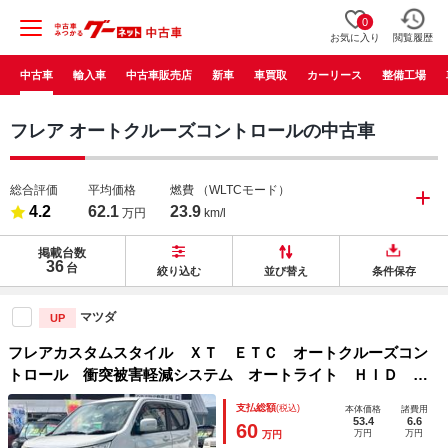
0
お気に入り
閲覧履歴
中古車
輸入車
中古車販売店
新車
車買取
カーリース
整備工場
フレア オートクルーズコントロールの中古車
総合評価
平均価格
燃費
（WLTCモード）
4.2
62.1
23.9
万円
km/l
掲載台数
36
台
絞り込む
並び替え
条件保存
マツダ
UP
フレアカスタムスタイル ＸＴ ＥＴＣ オートクルーズコン
トロール 衝突被害軽減システム オートライト ＨＩＤ ス
マートキー アイドリングストップ 電動格納ミラー シート
支払総額
(税込)
本体価格
諸費用
ヒーター ベンチシート ＣＶＴ ターボ
53.4
6.6
60
万円
万円
万円