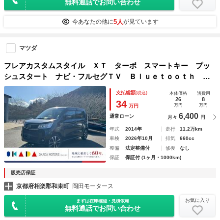
無料通話でお問い合わせ
5人
今あなたの他に
が見ています
マツダ
フレアカスタムスタイル ＸＴ ターボ スマートキー プッ
シュスタート ナビ・フルセグＴＶ Ｂｌｕｅｔｏｏｔｈ ア
イドリングストップ 純正１５インチＡＷ ＨＩＤ 衝突安全
支払総額
(税込)
本体価格
諸費用
ボディ
26
8
34
万円
万円
万円
6,400
通常ローン
月々
円
年式
2014年
走行
11.2万km
車検
2026年10月
排気
660cc
整備
法定整備付
修復
なし
保証
保証付 (1ヶ月・1000km)
販売店保証
京都府相楽郡和束町
岡田モータース
お気に入り
まずは在庫確認・見積依頼
無料通話でお問い合わせ