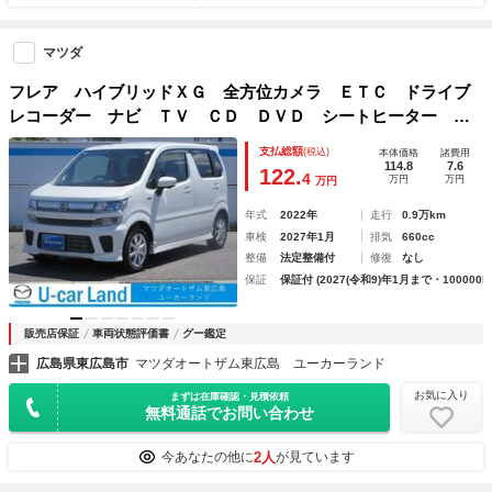
マツダ
フレア ハイブリッドＸＧ 全方位カメラ ＥＴＣ ドライブ
レコーダー ナビ ＴＶ ＣＤ ＤＶＤ シートヒーター ス
マートキー アルミホイール ベンチシート フルフラットシ
支払総額
(税込)
本体価格
諸費用
ート ドアバイザー ｂｌｕｅｔｏｏｔｈ接続 横滑り防止機
114.8
7.6
122.
4
万円
万円
万円
能
年式
2022年
走行
0.9万km
車検
2027年1月
排気
660cc
整備
法定整備付
修復
なし
保証
保証付 (2027(令和9)年1月まで・100000k
販売店保証
車両状態評価書
グー鑑定
広島県東広島市
マツダオートザム東広島 ユーカーランド
お気に入り
まずは在庫確認・見積依頼
無料通話でお問い合わせ
2人
今あなたの他に
が見ています