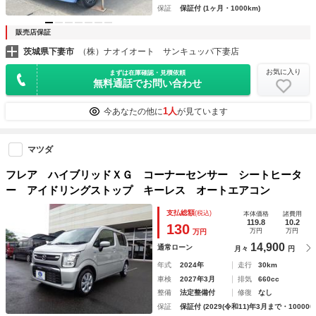
保証
保証付 (1ヶ月・1000km)
販売店保証
茨城県下妻市
（株）ナオイオート サンキュッパ下妻店
お気に入り
まずは在庫確認・見積依頼
無料通話でお問い合わせ
1人
今あなたの他に
が見ています
マツダ
フレア ハイブリッドＸＧ コーナーセンサー シートヒータ
ー アイドリングストップ キーレス オートエアコン
支払総額
(税込)
本体価格
諸費用
119.8
10.2
130
万円
万円
万円
14,900
通常ローン
月々
円
年式
2024年
走行
30km
車検
2027年3月
排気
660cc
整備
法定整備付
修復
なし
保証
保証付 (2029(令和11)年3月まで・100000