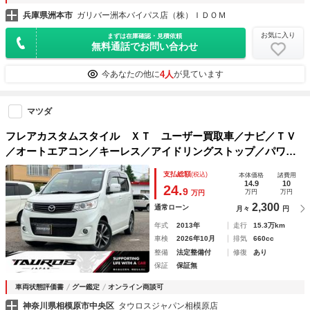
兵庫県洲本市
ガリバー洲本バイパス店（株）ＩＤＯＭ
お気に入り
まずは在庫確認・見積依頼
無料通話でお問い合わせ
4人
今あなたの他に
が見ています
マツダ
フレアカスタムスタイル ＸＴ ユーザー買取車／ナビ／ＴＶ
／オートエアコン／キーレス／アイドリングストップ／パワー
ウィンドウ／パワステ／運転席エアバッグ／助手席エアバッグ
支払総額
(税込)
本体価格
諸費用
14.9
10
24.
9
万円
万円
万円
2,300
通常ローン
月々
円
年式
2013年
走行
15.3万km
車検
2026年10月
排気
660cc
整備
法定整備付
修復
あり
保証
保証無
車両状態評価書
グー鑑定
オンライン商談可
神奈川県相模原市中央区
タウロスジャパン相模原店