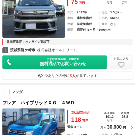
75
万円
万円
万円
年式
2017年
走行
5.5万km
車検
車検整備付
排気
660cc
整備
法定整備付
修復
なし
保証
保証付 (1ヶ月・1000km)
販売店保証
オンライン商談可
茨城県龍ケ崎市
株式会社オールドリーム
お気に入り
まずは在庫確認・見積依頼
無料通話でお問い合わせ
3人
今あなたの他に
が見ています
マツダ
フレア ハイブリッドＸＧ ４ＷＤ
支払総額
(税込)
本体価格
諸費用
101.2
16.8
118
万円
万円
万円
30,000
通常ローン
月々
円
年式
2022年
走行
1.3万km