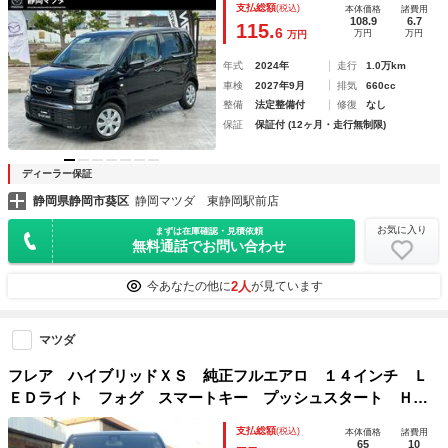
支払総額
(税込)
本体価格
諸費用
108.9
6.7
115.
6
万円
万円
万円
年式
2024年
走行
1.0万km
車検
2027年9月
排気
660cc
整備
法定整備付
修復
なし
保証
保証付 (12ヶ月・走行無制限)
ディーラー保証
静岡県静岡市葵区
静岡マツダ 東静岡駅前店
お気に入り
まずは在庫確認・見積依頼
無料通話でお問い合わせ
2人
今あなたの他に
が見ています
マツダ
フレア ハイブリッドＸＳ 純正フルエアロ １４インチ Ｌ
ＥＤライト フォグ スマートキー プッシュスタート ＨＤ
Ｄナビ ＤＶＤ再生 ＣＤ Ｂｌｕｅｔｏｏｔｈ フルセグＴ
支払総額
(税込)
本体価格
諸費用
Ｖ Ｂカメラ ＥＴＣ Ｈアップディスプレイ 走行５．５万
65
10