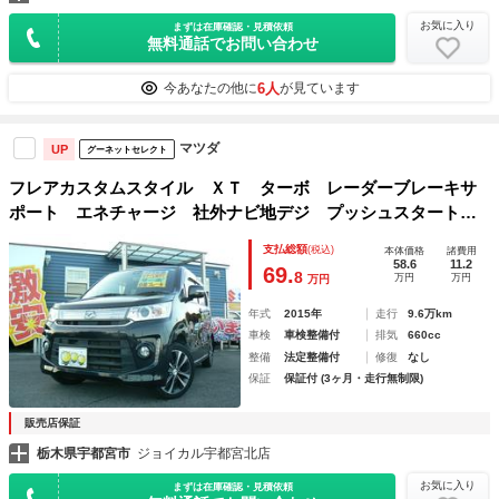
お気に入り
まずは在庫確認・見積依頼
無料通話でお問い合わせ
6人
今あなたの他に
が見ています
マツダ
UP
グーネットセレクト
フレアカスタムスタイル ＸＴ ターボ レーダーブレーキサ
ポート エネチャージ 社外ナビ地デジ プッシュスタート
スマートキー ディスチャージ ＥＴＣ シートヒーター パ
支払総額
(税込)
本体価格
諸費用
ドルシフト クルコン 純正アルミ エアバッグ ＡＢＳ
58.6
11.2
69.
8
万円
万円
万円
年式
2015年
走行
9.6万km
車検
車検整備付
排気
660cc
整備
法定整備付
修復
なし
保証
保証付 (3ヶ月・走行無制限)
販売店保証
栃木県宇都宮市
ジョイカル宇都宮北店
お気に入り
まずは在庫確認・見積依頼