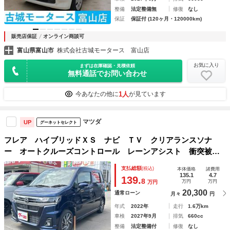
整備
法定整備無
修復
なし
保証
保証付 (120ヶ月・120000km)
販売店保証
オンライン商談可
富山県富山市
株式会社古城モータース 富山店
お気に入り
まずは在庫確認・見積依頼
無料通話でお問い合わせ
1人
今あなたの他に
が見ています
マツダ
UP
グーネットセレクト
フレア ハイブリッドＸＳ ナビ ＴＶ クリアランスソナ
ー オートクルーズコントロール レーンアシスト 衝突被害
軽減システム オートライト ＬＥＤヘッドランプ スマート
支払総額
(税込)
本体価格
諸費用
キー アイドリングストップ 電動格納ミラー シートヒータ
135.1
4.7
139.
8
万円
万円
万円
ー
20,300
通常ローン
月々
円
年式
2022年
走行
1.6万km
車検
2027年9月
排気
660cc
整備
法定整備付
修復
なし