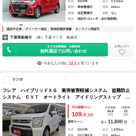
年式
2024年
走行
0.3万km
車検
車検整備付
排気
660cc
整備
法定整備付
修復
なし
保証
保証付 (12ヶ月・走行無制限)
認定中古車
ディーラー保証
車両状態評価書
オンライン商談可
千葉県船橋市
（株）千葉マツダ 船橋店
お気に入り
まずは在庫確認・見積依頼
無料通話でお問い合わせ
12人
今あなたの他に
が見ています
マツダ
フレア ハイブリッドＸＧ 衝突被害軽減システム 盗難防止
システム ＣＶＴ オートライト アイドリングストップ シ
ートヒーター オートエアコン スマートキー クルーズコン
支払総額
(税込)
本体価格
諸費用
トロール
94.9
15
109.
9
万円
万円
万円
11,600
通常ローン
月々
円
年式
2023年
走行
1.8万km
車検
2027年6月
排気
660cc