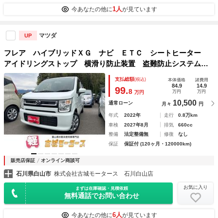
1人
今あなたの他に
が見ています
マツダ
UP
フレア ハイブリッドＸＧ ナビ ＥＴＣ シートヒーター
アイドリングストップ 横滑り防止装置 盗難防止システム
オートエアコン オートライト キーレスエントリー 電動格
支払総額
(税込)
本体価格
諸費用
納ミラー パワーウィンドウ
84.9
14.9
99.
8
万円
万円
万円
10,500
通常ローン
月々
円
年式
2022年
走行
0.8万km
車検
2027年8月
排気
660cc
整備
法定整備無
修復
なし
保証
保証付 (120ヶ月・120000km)
販売店保証
オンライン商談可
石川県白山市
株式会社古城モータース 石川白山店
お気に入り
まずは在庫確認・見積依頼
無料通話でお問い合わせ
6人
今あなたの他に
が見ています