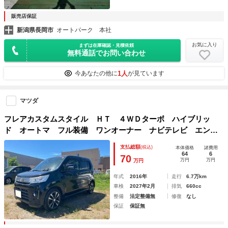
販売店保証
新潟県長岡市
オートパーク 本社
お気に入り
まずは在庫確認・見積依頼
無料通話でお問い合わせ
1人
今あなたの他に
が見ています
マツダ
フレアカスタムスタイル ＨＴ ４ＷＤターボ ハイブリッ
ド オートマ フル装備 ワンオーナー ナビテレビ エンス
タ アルミホイール ＡＢＳ シートヒーター ドアバイザ
支払総額
(税込)
本体価格
諸費用
ー フォグランプ ルーフスポイラー スマートキー ドラレ
64
6
70
万円
万円
万円
コ 記録簿
年式
2016年
走行
6.7万km
車検
2027年2月
排気
660cc
整備
法定整備無
修復
なし
保証
保証無