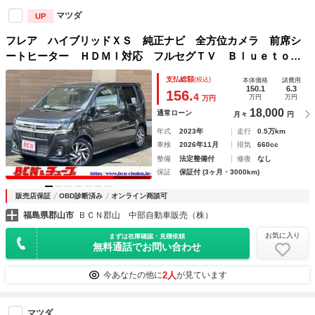
マツダ
UP
フレア ハイブリッドＸＳ 純正ナビ 全方位カメラ 前席シ
ートヒーター ＨＤＭＩ対応 フルセグＴＶ Ｂｌｕｅｔｏｏ
ｔｈ音楽 ＥＴＣ ＬＥＤヘッドライト 純正アルミ レーダ
支払総額
(税込)
本体価格
諸費用
ークルーズコントロール 禁煙車
150.1
6.3
156.
4
万円
万円
万円
18,000
通常ローン
月々
円
年式
2023年
走行
0.5万km
車検
2026年11月
排気
660cc
整備
法定整備付
修復
なし
保証
保証付 (3ヶ月・3000km)
販売店保証
OBD診断済み
オンライン商談可
福島県郡山市
ＢＣＮ郡山 中部自動車販売（株）
お気に入り
まずは在庫確認・見積依頼
無料通話でお問い合わせ
2人
今あなたの他に
が見ています
マツダ