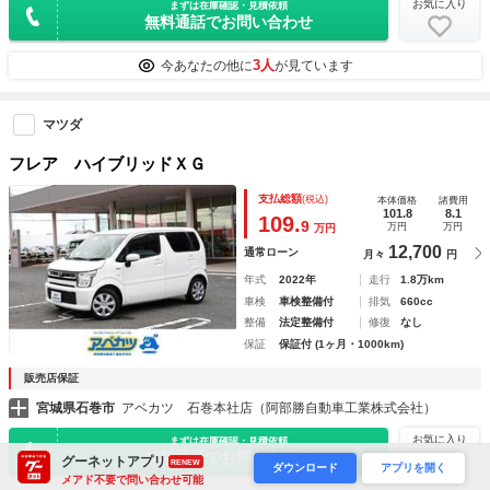
お気に入り
まずは在庫確認・見積依頼
無料通話でお問い合わせ
3人
今あなたの他に
が見ています
マツダ
フレア ハイブリッドＸＧ
支払総額
(税込)
本体価格
諸費用
101.8
8.1
109.
9
万円
万円
万円
12,700
通常ローン
月々
円
年式
2022年
走行
1.8万km
車検
車検整備付
排気
660cc
整備
法定整備付
修復
なし
保証
保証付 (1ヶ月・1000km)
販売店保証
宮城県石巻市
アベカツ 石巻本社店（阿部勝自動車工業株式会社）
お気に入り
まずは在庫確認・見積依頼
無料通話でお問い合わせ
グーネットアプリ
RENEW
ダウンロード
アプリを開く
メアド不要で問い合わせ可能