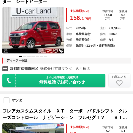
ター シートヒーター
支払総額
(税込)
本体価格
諸費用
147.8
8.3
156.
1
万円
万円
万円
年式
2024年
走行
2.3万km
車検
車検整備付
排気
660cc
整備
法定整備付
修復
なし
保証
保証付 (12ヶ月・走行無制限)
ディーラー保証
京都府京都市南区
株式会社京滋マツダ 久世橋店
お気に入り
まずは在庫確認・見積依頼
無料通話でお問い合わせ
マツダ
フレアカスタムスタイル ＸＴ ターボ パドルシフト クル
ーズコントロール ナビゲーション フルセグＴＶ Ｂｌｕ
ｅｔｏｏｔｈ バックカメラ ＥＴＣ
支払総額
(税込)
本体価格
諸費用
52
6.1