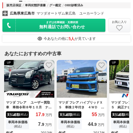
販売店保証
車両状態評価書
グー鑑定
OBD診断済み
広島県東広島市
マツダオートザム東広島 ユーカーランド
お気に入り
まずは在庫確認・見積依頼
無料通話でお問い合わせ
5人
今あなたの他に
が見ています
あなたにおすすめの中古車
UP
UP
マツダ フレア ユーザー買取
マツダ フレア ハイブリッドＸ
マツダ フレア
車 車検令和８年１０月 ナ
Ｓ 車検２年付き ４ＷＤ ヘ
Ｓ 純正ナビ
ビ バックカメラ ＴＶ 純正
ッドアップディスプレイ ブレ
キサポート 
17.
55
9
支払総額
支払総額
支払総額
(税込)
(税込)
(税込)
万円
万円
１４インチアルミホイール オ
ーキサポート 車線逸脱警報
ーター ドラ
ートエアコン ＥＴＣ スマー
先行車発進警報 オートハイビ
ー ＬＥＤヘ
車両本体価格
車両本体価格
車両本体価格
7.
44.
9
9
万円
万円
トキープッシュスタート
ーム ＬＥＤオートヘッドライ
正１４インチ
(税込)
(税込)
(税込)
ト メモリナビ Ｂｌｕｅｔｏ
イビーム オ