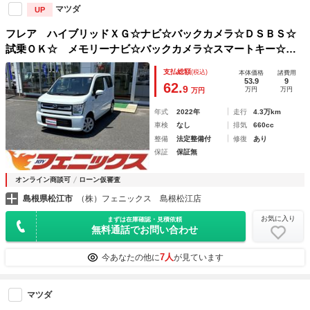
マツダ
UP
フレア ハイブリッドＸＧ☆ナビ☆バックカメラ☆ＤＳＢＳ☆
試乗ＯＫ☆ メモリーナビ☆バックカメラ☆スマートキー☆プ
ッシュスタート☆オートエアコン☆シートヒーター☆助手席下
支払総額
(税込)
本体価格
諸費用
収納☆オートライト☆デュアルセンサーブレーキサポート☆Ｅ
53.9
9
62.
9
万円
万円
万円
ＴＣ☆ベンチシート☆電格ミラー☆試乗ＯＫ
年式
2022年
走行
4.3万km
車検
なし
排気
660cc
整備
法定整備付
修復
あり
保証
保証無
オンライン商談可
ローン仮審査
島根県松江市
（株）フェニックス 島根松江店
お気に入り
まずは在庫確認・見積依頼
無料通話でお問い合わせ
7人
今あなたの他に
が見ています
マツダ