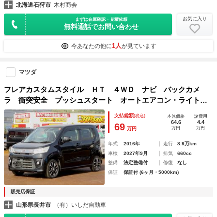
北海道石狩市
木村商会
お気に入り
まずは在庫確認・見積依頼
無料通話でお問い合わせ
1人
今あなたの他に
が見ています
マツダ
フレアカスタムスタイル ＨＴ ４ＷＤ ナビ バックカメ
ラ 衝突安全 プッシュスタート オートエアコン・ライト
オートクルーズ ＥＴＣ ベンチシート シートヒーター
支払総額
(税込)
本体価格
諸費用
64.6
4.4
69
万円
万円
万円
年式
2016年
走行
8.9万km
車検
2027年9月
排気
660cc
整備
法定整備付
修復
なし
保証
保証付 (6ヶ月・5000km)
販売店保証
山形県長井市
（有）いしだ自動車