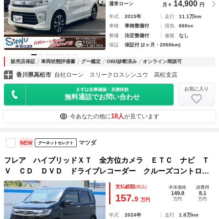
14,900
通常ローン
月々
円
年式
2015年
走行
11.1万km
車検
車検整備付
排気
660cc
整備
法定整備付
修復
なし
保証
保証付 (2ヶ月・2000km)
販売店保証
車両状態評価書
グー鑑定
OBD診断済み
オンライン商談可
香川県高松市
自社ローン スリークロスシンユウ 高松支店
お気に入り
まずは在庫確認・見積依頼
無料通話でお問い合わせ
18人
今あなたの他に
が見ています
マツダ
NEW
グーネットセレクト
フレア ハイブリッドＸＴ 全方位カメラ ＥＴＣ ナビ Ｔ
Ｖ ＣＤ ＤＶＤ ドライブレコーダー クルーズコントロー
ル パドルシフト シートヒーター スマートキー アルミホ
支払総額
(税込)
本体価格
諸費用
イール ベンチシート フラットシート 衝突被害軽減システ
149.8
8.1
157.
9
万円
万円
万円
ム
年式
2024年
走行
1.8万km