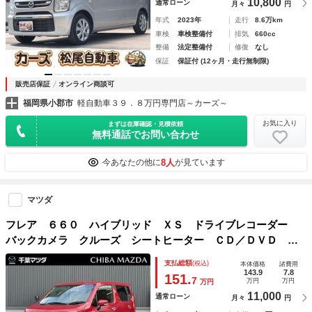
10,800
通常ローン
月々
円
年式
2023年
走行
8.6万km
車検
車検整備付
排気
660cc
整備
法定整備付
修復
なし
保証
保証付 (12ヶ月・走行無制限)
販売店保証
オンライン商談可
福岡県小郡市
軽自動車３９．８万円専門店～カーズ～
お気に入り
まずは在庫確認・見積依頼
無料通話でお問い合わせ
8人
今あなたの他に
が見ています
マツダ
フレア ６６０ ハイブリッド ＸＳ ドライブレコーダー
バックカメラ クルーズ シートヒーター ＣＤ／ＤＶＤ フ
ルセグ 純正キーレス ＩＳＯＦＩＸ リアＰセンサー マイ
支払総額
(税込)
本体価格
諸費用
ルドＨＶ 衝突軽減ブレーキ フォグランプ 純正ＡＷ ワン
143.9
7.8
151.
7
万円
万円
万円
オーナー
11,000
通常ローン
月々
円