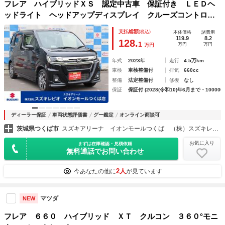
フレア ハイブリッドＸＳ 認定中古車 保証付き ＬＥＤヘ
ッドライト ヘッドアップディスプレイ クルーズコントロー
ル パナソニックナビ Ｂｌｕｅｔｏｏｔｈオーディオ 純正
支払総額
(税込)
本体価格
諸費用
アルミホイール
119.9
8.2
128.
1
万円
万円
万円
年式
2023年
走行
4.5万km
車検
車検整備付
排気
660cc
整備
法定整備付
修復
なし
保証
保証付 (2028(令和10)年6月まで・100000
ディーラー保証
車両状態評価書
グー鑑定
オンライン商談可
茨城県つくば市
スズキアリーナ イオンモールつくば （株）スズキレピオ
お気に入り
まずは在庫確認・見積依頼
無料通話でお問い合わせ
2人
今あなたの他に
が見ています
マツダ
NEW
フレア ６６０ ハイブリッド ＸＴ クルコン ３６０°モニ