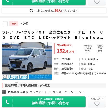
無料通話でお問い合わせ
16人
今あなたの他に
が見ています
マツダ
UP
フレア ハイブリッドＸＴ 全方位モニター ナビ ＴＶ Ｃ
Ｄ ＤＶＤ ＥＴＣ ＬＥＤヘッドライト Ｂｌｕｅｔｏｏｔ
ｈ接続 クルーズコントロール シートヒーター スマートキ
支払総額
(税込)
本体価格
諸費用
ー アルミホイール プッシュスタートシステム ｉｓｔｏｐ
144.8
7.8
152.
6
万円
万円
万円
年式
2024年
走行
0.9万km
車検
2027年6月
排気
660cc
整備
法定整備付
修復
なし
保証
保証付 (2029(令和11)年6月まで・100000
販売店保証
車両状態評価書
グー鑑定
広島県東広島市
マツダオートザム東広島 ユーカーランド
お気に入り
まずは在庫確認・見積依頼
無料通話でお問い合わせ