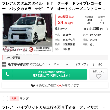
フレアカスタムスタイル ＨＴ ターボ ドライブレコーダ
ー バックカメラ ナビ ＴＶ オートクルーズコントロー
ル 衝突被害軽減システム オートライト ＨＩＤ スマート
支払総額
(税込)
本体価格
諸費用
キー アイドリングストップ ＣＶＴ 盗難防止システム Ａ
29.8
5
34.
8
万円
万円
万円
ＢＳ
5,200
通常ローン
月々
円
年式
2015年
走行
10.7万km
車検
2027年2月
排気
660cc
整備
法定整備無
修復
あり
保証
保証無
ローン仮審査
栃木県宇都宮市
株式会社Ｏｎｅ Ｆｏｒ Ａｌｌ（ワンフォーオール）
お気に入り
まずは在庫確認・見積依頼
無料通話でお問い合わせ
2人
今あなたの他に
が見ています
マツダ
UP
フレア ハイブリッドＸＧ走行４万４千☆セーフティサポート