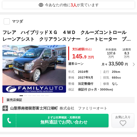
3人
今あなたの他に
が見ています
マツダ
フレア ハイブリッドＸＧ ４ＷＤ クルーズコントロール
レーンアシスト クリアランスソナー シートヒーター プッ
シュスタート スマートキー アイドリングストップ 衝突被
支払総額
(税込)
本体価格
諸費用
害軽減ブレーキ オートエアコン 横滑り防止 ベンチシート
137.6
8.3
145.
9
万円
万円
万円
33,500
通常ローン
月々
円
年式
2024年
走行
20km
車検
2027年9月
排気
660cc
整備
法定整備付
修復
なし
保証
保証付 (3ヶ月・3000km)
販売店保証
山梨県南都留郡富士河口湖町
株式会社 ファミリーオート
お気に入り
まずは在庫確認・見積依頼
無料通話でお問い合わせ