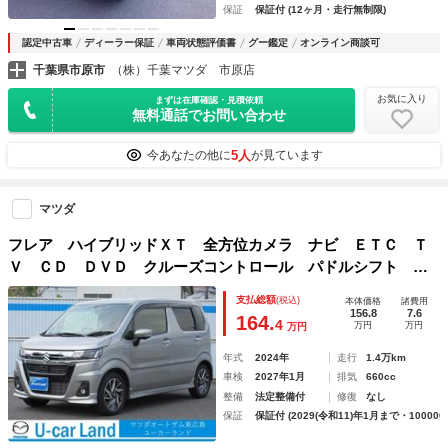
保証
保証付 (12ヶ月・走行無制限)
認定中古車
ディーラー保証
車両状態評価書
グー鑑定
オンライン商談可
千葉県市原市
（株）千葉マツダ 市原店
お気に入り
まずは在庫確認・見積依頼
無料通話でお問い合わせ
5人
今あなたの他に
が見ています
マツダ
フレア ハイブリッドＸＴ 全方位カメラ ナビ ＥＴＣ Ｔ
Ｖ ＣＤ ＤＶＤ クルーズコントロール パドルシフト シ
ートヒーター アルミホイール ベンチシート フルフラット
支払総額
(税込)
本体価格
諸費用
シート フロントフォグランプ スマートキー ドアバイザー
156.8
7.6
164.
4
万円
万円
万円
年式
2024年
走行
1.4万km
車検
2027年1月
排気
660cc
整備
法定整備付
修復
なし
保証
保証付 (2029(令和11)年1月まで・100000