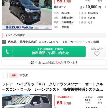
58.
1
万円
万円
万円
10,800
通常ローン
月々
円
年式
2015年
走行
8.5万km
車検
車検整備付
排気
660cc
整備
法定整備付
修復
なし
保証
保証無
オンライン商談可
広島県山県郡北広島町
スズキパルキタ （有）カーステーション織田
お気に入り
まずは在庫確認・見積依頼
無料通話でお問い合わせ
6人
今あなたの他に
が見ています
マツダ
UP
フレア ハイブリッドＸＧ クリアランスソナー オートクル
ーズコントロール レーンアシスト 衝突被害軽減システム
オートライト スマートキー アイドリングストップ 電動格
支払総額
(税込)
本体価格
諸費用
納ミラー シートヒーター ベンチシート ＣＶＴ
59.9
10
69.
9
万円
万円
万円