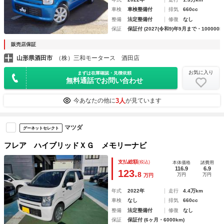
車検
車検整備付
排気
660cc
整備
法定整備付
修復
なし
保証
保証付 (2027(令和9)年9月まで・100000k
販売店保証
山形県酒田市
（株）三和モータース 酒田店
お気に入り
まずは在庫確認・見積依頼
無料通話でお問い合わせ
3人
今あなたの他に
が見ています
マツダ
グーネットセレクト
フレア ハイブリッドＸＧ メモリーナビ
支払総額
(税込)
本体価格
諸費用
116.9
6.9
123.
8
万円
万円
万円
年式
2022年
走行
4.4万km
車検
なし
排気
660cc
整備
法定整備付
修復
なし
保証
保証付 (6ヶ月・6000km)