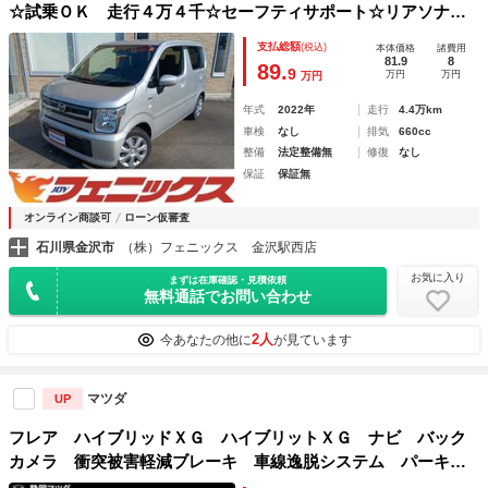
☆試乗ＯＫ 走行４万４千☆セーフティサポート☆リアソナー
☆メモリーナビ☆ＢＬＵＥＴＯＯＴＨ☆バックカメラ☆ＥＴＣ
支払総額
(税込)
本体価格
諸費用
☆ベンチシート☆シートヒーター☆オートライト☆電格ミラー
81.9
8
89.
9
万円
万円
万円
☆スマートキー☆プッシュスタート☆
年式
2022年
走行
4.4万km
車検
なし
排気
660cc
整備
法定整備無
修復
なし
保証
保証無
オンライン商談可
ローン仮審査
石川県金沢市
（株）フェニックス 金沢駅西店
お気に入り
まずは在庫確認・見積依頼
無料通話でお問い合わせ
2人
今あなたの他に
が見ています
マツダ
UP
フレア ハイブリッドＸＧ ハイブリットＸＧ ナビ バック
カメラ 衝突被害軽減ブレーキ 車線逸脱システム パーキン
グセンサー アンブレラホルダー