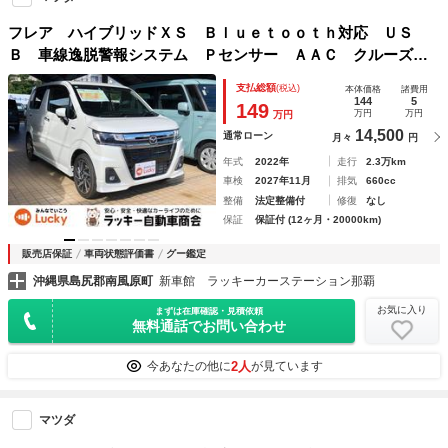
フレア ハイブリッドＸＳ Ｂｌｕｅｔｏｏｔｈ対応 ＵＳ
Ｂ 車線逸脱警報システム Ｐセンサー ＡＡＣ クルーズコ
ントロール ＤＶＤ フルセグ 横滑り防止装置 電動格納ミ
支払総額
(税込)
本体価格
諸費用
ラー スマートキー ＬＥＤヘッドランプ 運転席シートヒー
144
5
149
万円
万円
万円
ター
14,500
通常ローン
月々
円
年式
2022年
走行
2.3万km
車検
2027年11月
排気
660cc
整備
法定整備付
修復
なし
保証
保証付 (12ヶ月・20000km)
販売店保証
車両状態評価書
グー鑑定
沖縄県島尻郡南風原町
新車館 ラッキーカーステーション那覇
お気に入り
まずは在庫確認・見積依頼
無料通話でお問い合わせ
2人
今あなたの他に
が見ています
マツダ