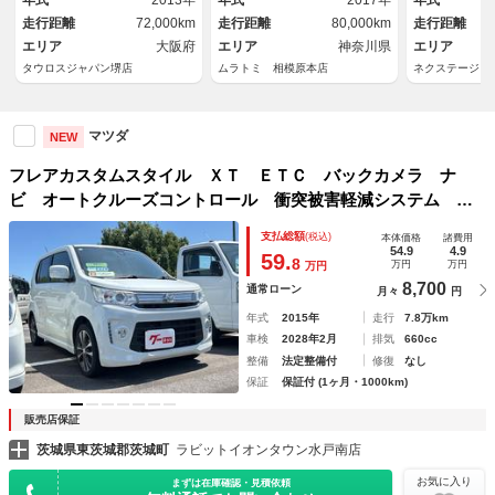
年式
2013年
年式
2017年
年式
ｏｔｈフルセグＴＶ ＥＴＣ
トエアコン 
走行距離
72,000km
走行距離
80,000km
走行距離
ｈ
エリア
大阪府
エリア
神奈川県
エリア
タウロスジャパン堺店
ムラトミ 相模原本店
ネクステージ 
マツダ
NEW
フレアカスタムスタイル ＸＴ ＥＴＣ バックカメラ ナ
ビ オートクルーズコントロール 衝突被害軽減システム オ
ートライト ＨＩＤ スマートキー アイドリングストップ
支払総額
(税込)
本体価格
諸費用
電動格納ミラー シートヒーター ベンチシート ＣＶＴ
54.9
4.9
59.
8
万円
万円
万円
8,700
通常ローン
月々
円
年式
2015年
走行
7.8万km
車検
2028年2月
排気
660cc
整備
法定整備付
修復
なし
保証
保証付 (1ヶ月・1000km)
販売店保証
茨城県東茨城郡茨城町
ラビットイオンタウン水戸南店
お気に入り
まずは在庫確認・見積依頼