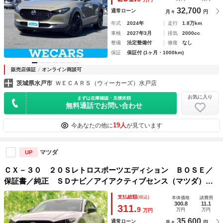
ー
32,700
通常ローン
月々
円
年式
2024年
走行
1.8万km
車検
2027年3月
排気
2000cc
整備
法定整備付
修復
なし
保証
保証付 (1ヶ月・1000km)
販売店保証
オンライン商談可
茨城県水戸市
ＷＥＣＡＲＳ（ウィーカーズ）水戸店
お気に入り
まずは在庫確認・見積依頼
無料通話でお問い合わせ
19人
今あなたの他に
が見ています
マツダ
UP
ＣＸ－３０ ２０Ｓレトロスポーツエディション ＢＯＳＥ／
保証書／純正 ＳＤナビ／アイアクティブセンス（マツダ）／
シートヒーター 前席／３６０°ビューモニター／車線逸脱防止
支払総額
(税込)
本体価格
諸費用
支援システム／シート ハーフレザー／電動バックドア／ドラ
300.8
11.1
311.
9
万円
万円
万円
イブレコーダー 前後
35,600
通常ローン
月々
円