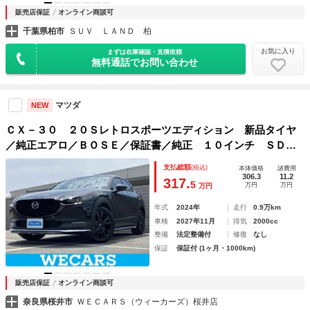
販売店保証
オンライン商談可
千葉県柏市
ＳＵＶ ＬＡＮＤ 柏
お気に入り
まずは在庫確認・見積依頼
無料通話でお問い合わせ
マツダ
NEW
ＣＸ－３０ ２０Ｓレトロスポーツエディション 新品タイヤ
／純正エアロ／ＢＯＳＥ／保証書／純正 １０インチ ＳＤナ
ビ／シートヒーター／全方位モニター／車線逸脱防止支援シス
支払総額
(税込)
本体価格
諸費用
テム／シート ハーフレザー／電動バックドア／ヘッドラン
306.3
11.2
317.
5
万円
万円
万円
プ ＬＥＤ／ＥＴＣ
年式
2024年
走行
0.9万km
車検
2027年11月
排気
2000cc
整備
法定整備付
修復
なし
保証
保証付 (1ヶ月・1000km)
販売店保証
オンライン商談可
奈良県桜井市
ＷＥＣＡＲＳ（ウィーカーズ）桜井店