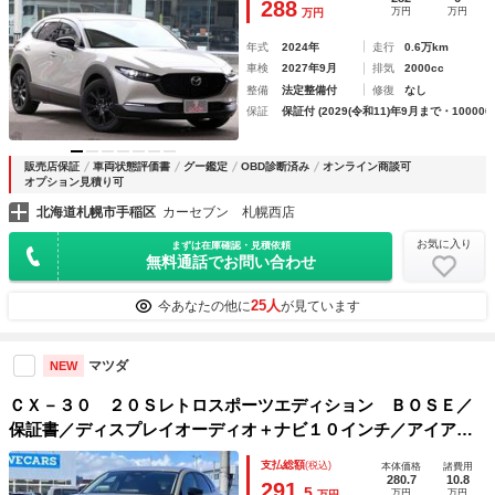
288
万円
万円
万円
ス充電 ＥＴＣ
年式
2024年
走行
0.6万km
車検
2027年9月
排気
2000cc
整備
法定整備付
修復
なし
保証
保証付 (2029(令和11)年9月まで・100000
販売店保証
車両状態評価書
グー鑑定
OBD診断済み
オンライン商談可
オプション見積り可
北海道札幌市手稲区
カーセブン 札幌西店
お気に入り
まずは在庫確認・見積依頼
無料通話でお問い合わせ
25人
今あなたの他に
が見ています
マツダ
NEW
ＣＸ－３０ ２０Ｓレトロスポーツエディション ＢＯＳＥ／
保証書／ディスプレイオーディオ＋ナビ１０インチ／アイアク
ティブセンス（マツダ）／シートヒーター 前席／３６０°ビュ
支払総額
(税込)
本体価格
諸費用
ーモニター／車線逸脱防止支援システム／シート ハーフレザ
280.7
10.8
291.
5
万円
万円
万円