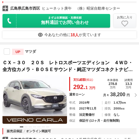
広島県広島市西区
ヒューネット庚午 （株）昭栄自動車センター
お気に入り
まずは在庫確認・見積依頼
無料通話でお問い合わせ
18人
今あなたの他に
が見ています
マツダ
UP
ＣＸ－３０ ２０Ｓ レトロスポーツエディション ４ＷＤ・
全方位カメラ・ＢＯＳＥサウンド・純正マツダコネクトナビ・
シート／ステアリングヒーター・パワーシート・パワーゲー
支払総額
(税込)
本体価格
諸費用
ト・ＬＥＤヘッドライト・ＢＳＭ・Ｂｌｕｅｔｏｏｔｈ・ＥＴ
278.8
13.3
292.
1
万円
万円
万円
Ｃ・ヘッドアップＤＰ
38,200
通常ローン
月々
円
年式
2024年
走行
1.6万km
車検
2027年11月
排気
2000cc
整備
法定整備付
修復
なし
保証
保証付 (12ヶ月・走行無制限)
販売店保証
オンライン商談可