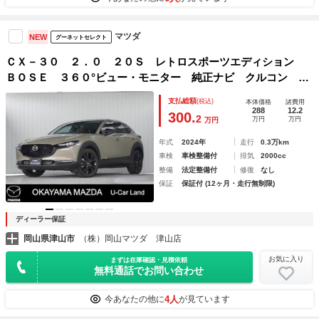
マツダ
NEW
グーネットセレクト
ＣＸ－３０ ２．０ ２０Ｓ レトロスポーツエディション
ＢＯＳＥ ３６０°ビュー・モニター 純正ナビ クルコン ス
マートブレーキサポート ＥＴＣ車載器 パワーシート フル
支払総額
(税込)
本体価格
諸費用
セグ シ－トヒ－タ－ スマ－トキ－ Ｒカメラ パーキング
288
12.2
300.
2
万円
万円
万円
センサー 禁煙車 横滑り防止
年式
2024年
走行
0.3万km
車検
車検整備付
排気
2000cc
整備
法定整備付
修復
なし
保証
保証付 (12ヶ月・走行無制限)
ディーラー保証
岡山県津山市
（株）岡山マツダ 津山店
お気に入り
まずは在庫確認・見積依頼
無料通話でお問い合わせ
4人
今あなたの他に
が見ています