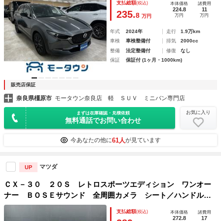
支払総額
(税込)
本体価格
諸費用
ラウンドビューモニター ＥＴＣ
224.8
11
235.
8
万円
万円
万円
年式
2024年
走行
1.9万km
車検
車検整備付
排気
2000cc
整備
法定整備付
修復
なし
保証
保証付 (1ヶ月・1000km)
販売店保証
奈良県橿原市
モータウン奈良店 軽 ＳＵＶ ミニバン専門店
お気に入り
まずは在庫確認・見積依頼
無料通話でお問い合わせ
61人
今あなたの他に
が見ています
マツダ
UP
ＣＸ－３０ ２０Ｓ レトロスポーツエディション ワンオー
ナー ＢＯＳＥサウンド 全周囲カメラ シート／ハンドルヒ
ーター クルーズコントロール パワーバックドア ＬＥＤヘ
支払総額
(税込)
本体価格
諸費用
ッドライト シートメモリー パワーシート サポートブレー
272.8
17