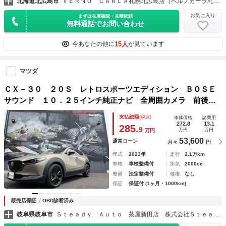
北海道北広島市
ＶＥＲＮＯ ＣＡＲＬＡ札幌北広島店（ベルノカーラ札幌北広島店）
お気に入り
まずは在庫確認・見積依頼
無料通話でお問い合わせ
15人
今あなたの他に
が見ています
マツダ
ＣＸ－３０ ２０Ｓ レトロスポーツエディション ＢＯＳＥ
サウンド １０．２５インチ純正ナビ 全周囲カメラ 前後ド
ラレコ ＥＴＣ 前席シートヒーター 運転席パワーシート
支払総額
(税込)
本体価格
諸費用
ハンドルヒーター レーダークルーズ パワーバックドア ス
272.8
13.1
285.
9
万円
万円
万円
マートキー２個取説保証書
53,600
通常ローン
月々
円
年式
2023年
走行
2.1万km
車検
車検整備付
排気
2000cc
整備
法定整備付
修復
なし
保証
保証付 (1ヶ月・1000km)
販売店保証
OBD診断済み
岐阜県岐阜市
Ｓｔｅａｄｙ Ａｕｔｏ 茶屋新田店 株式会社Ｓｔｅａｄｙ’ｚ