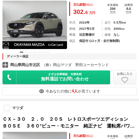
ト ＭＲＣＣ ＥＴＣ車載器 パワーシート フルセグ シ－
支払総額
(税込)
本体価格
諸費用
トヒ－タ－ スマ－トキ－ Ｒカメラ パーキングセンサー
294
8.6
302.
6
万円
万円
万円
禁煙車 ＴＶ 横滑り防止
年式
2024年
走行
0.5万km
車検
2027年3月
排気
2000cc
整備
法定整備付
修復
なし
保証
保証付 (12ヶ月・走行無制限)
ディーラー保証
岡山県岡山市北区
（株）岡山マツダ 野田ユーカーランド
お気に入り
まずは在庫確認・見積依頼
無料通話でお問い合わせ
4人
今あなたの他に
が見ています
マツダ
ＣＸ－３０ ２．０ ２０Ｓ レトロスポーツエディション
ＢＯＳＥ ３６０°ビュー・モニター 純正ナビ 運転席パワー
シート スマ－トキ－ 横滑り防止 Ｒカメラ パワーリアゲ
支払総額
(税込)
本体価格
諸費用