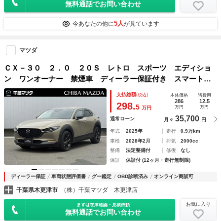
無料通話でお問い合わせ
5人
今あなたの他に
が見ています
マツダ
ＣＸ－３０ ２．０ ２０Ｓ レトロ スポーツ エディショ
ン ワンオーナー 禁煙車 ディーラー保証付き スマートブ
レーキサポート ＭＲＣＣ ＥＴＣ車載器 パワーシート フ
支払総額
(税込)
本体価格
諸費用
ルセグ シ－トヒ－タ－ スマ－トキ－ Ｒカメラ ＬＥＤヘ
286
12.5
298.
5
万円
万円
万円
ッドライト 横滑り防止
35,700
通常ローン
月々
円
年式
2025年
走行
0.9万km
車検
2028年2月
排気
2000cc
整備
法定整備付
修復
なし
保証
保証付 (12ヶ月・走行無制限)
ディーラー保証
車両状態評価書
グー鑑定
OBD診断済み
オンライン商談可
千葉県木更津市
（株）千葉マツダ 木更津店
お気に入り
まずは在庫確認・見積依頼
無料通話でお問い合わせ