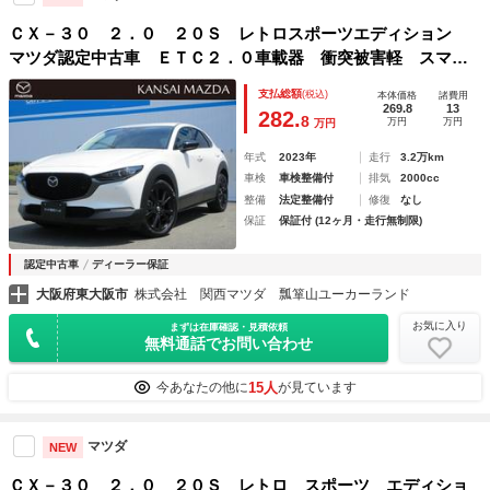
ＣＸ－３０ ２．０ ２０Ｓ レトロスポーツエディション
マツダ認定中古車 ＥＴＣ２．０車載器 衝突被害軽 スマー
トブレーキサポート ＭＲＣＣ ＥＴＣ車載器 パワーシー
支払総額
(税込)
本体価格
諸費用
ト フルセグ シ－トヒ－タ－ スマ－トキ－ Ｒカメラ パ
269.8
13
282.
8
万円
万円
万円
ーキングセンサー 横滑り防止
年式
2023年
走行
3.2万km
車検
車検整備付
排気
2000cc
整備
法定整備付
修復
なし
保証
保証付 (12ヶ月・走行無制限)
認定中古車
ディーラー保証
大阪府東大阪市
株式会社 関西マツダ 瓢箪山ユーカーランド
お気に入り
まずは在庫確認・見積依頼
無料通話でお問い合わせ
15人
今あなたの他に
が見ています
マツダ
NEW
ＣＸ－３０ ２．０ ２０Ｓ レトロ スポーツ エディショ