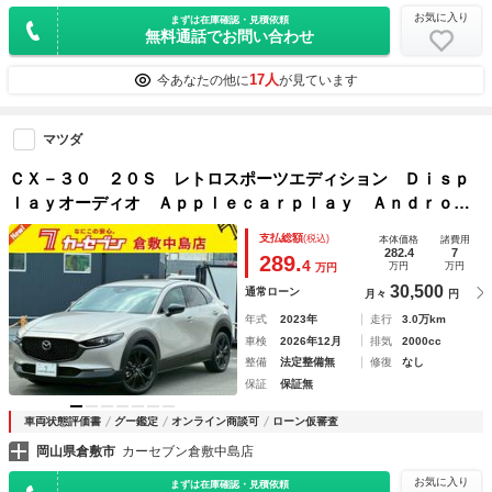
お気に入り
まずは在庫確認・見積依頼
無料通話でお問い合わせ
17人
今あなたの他に
が見ています
マツダ
ＣＸ－３０ ２０Ｓ レトロスポーツエディション Ｄｉｓｐ
ｌａｙオーディオ Ａｐｐｌｅｃａｒｐｌａｙ Ａｎｄｒｏｉ
ｄａｕｔｏ フルセグ Ｂｌｕｅｔｏｏｔｈ ＢＯＳＥサウン
支払総額
(税込)
本体価格
諸費用
ド 全方位カメラ 前後ドラレコ シートヒーター Ｄ席Ｐ
282.4
7
289.
4
万円
万円
万円
シート Ｐリヤゲート
30,500
通常ローン
月々
円
年式
2023年
走行
3.0万km
車検
2026年12月
排気
2000cc
整備
法定整備無
修復
なし
保証
保証無
車両状態評価書
グー鑑定
オンライン商談可
ローン仮審査
岡山県倉敷市
カーセブン倉敷中島店
お気に入り
まずは在庫確認・見積依頼