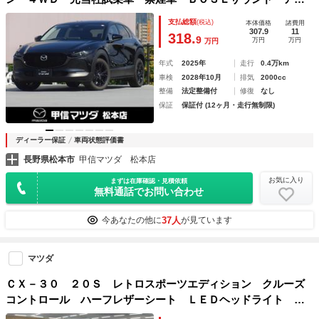
クサ対応 カープレイ対応 １０．２５インチモニター ナビ
支払総額
(税込)
本体価格
諸費用
ＳＤ ＥＴＣ ３６０度カメラ ワイヤレス充電 オフロード
307.9
11
318.
9
万円
万円
万円
トラクションアシスト ドライバーモニタリング
年式
2025年
走行
0.4万km
車検
2028年10月
排気
2000cc
整備
法定整備付
修復
なし
保証
保証付 (12ヶ月・走行無制限)
ディーラー保証
車両状態評価書
長野県松本市
甲信マツダ 松本店
お気に入り
まずは在庫確認・見積依頼
無料通話でお問い合わせ
37人
今あなたの他に
が見ています
マツダ
ＣＸ－３０ ２０Ｓ レトロスポーツエディション クルーズ
コントロール ハーフレザーシート ＬＥＤヘッドライト バ
ックカメラ 左右シートヒーター ステアリングヒーター ア