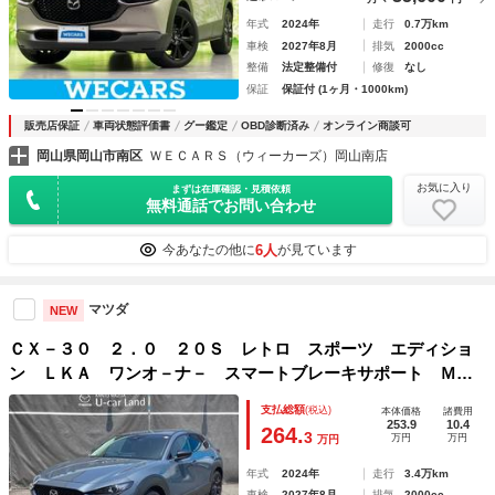
年式
2024年
走行
0.7万km
車検
2027年8月
排気
2000cc
整備
法定整備付
修復
なし
保証
保証付 (1ヶ月・1000km)
販売店保証
車両状態評価書
グー鑑定
OBD診断済み
オンライン商談可
岡山県岡山市南区
ＷＥＣＡＲＳ（ウィーカーズ）岡山南店
お気に入り
まずは在庫確認・見積依頼
無料通話でお問い合わせ
6人
今あなたの他に
が見ています
マツダ
NEW
ＣＸ－３０ ２．０ ２０Ｓ レトロ スポーツ エディショ
ン ＬＫＡ ワンオ－ナ－ スマートブレーキサポート ＭＲ
ＣＣ ＥＴＣ車載器 パワーシート フルセグ シ－トヒ－タ
支払総額
(税込)
本体価格
諸費用
－ スマ－トキ－ ドラレコ Ｒカメラ パーキングセンサ
253.9
10.4
264.
3
万円
万円
万円
ー ＬＥＤヘッドライト 横滑り防止
年式
2024年
走行
3.4万km
車検
2027年8月
排気
2000cc