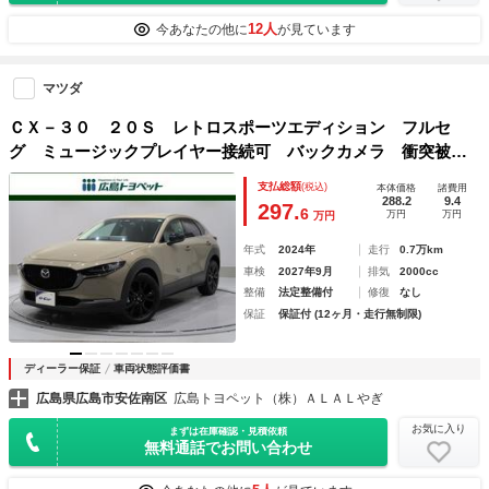
12人
今あなたの他に
が見ています
マツダ
ＣＸ－３０ ２０Ｓ レトロスポーツエディション フルセ
グ ミュージックプレイヤー接続可 バックカメラ 衝突被害
軽減システム ＥＴＣ ＬＥＤヘッドランプ アイドリングス
支払総額
(税込)
本体価格
諸費用
トップ
288.2
9.4
297.
6
万円
万円
万円
年式
2024年
走行
0.7万km
車検
2027年9月
排気
2000cc
整備
法定整備付
修復
なし
保証
保証付 (12ヶ月・走行無制限)
ディーラー保証
車両状態評価書
広島県広島市安佐南区
広島トヨペット（株）ＡＬＡＬやぎ
お気に入り
まずは在庫確認・見積依頼
無料通話でお問い合わせ