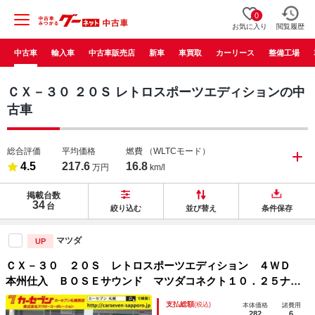
0
お気に入り
閲覧履歴
中古車
輸入車
中古車販売店
新車
車買取
カーリース
整備工場
ＣＸ－３０ ２０Ｓ レトロスポーツエディションの中
古車
総合評価
平均価格
燃費
（WLTCモード）
4.5
217.6
16.8
万円
km/l
掲載台数
34
台
絞り込む
並び替え
条件保存
マツダ
UP
ＣＸ－３０ ２０Ｓ レトロスポーツエディション ４ＷＤ
本州仕入 ＢＯＳＥサウンド マツダコネクト１０．２５ナビ
＆ＴＶ 全周囲カメラ スマートブレーキサポート レーダー
支払総額
(税込)
本体価格
諸費用
クルーズ パワーバックドア ハーフレザーシート ワイヤレ
282
6