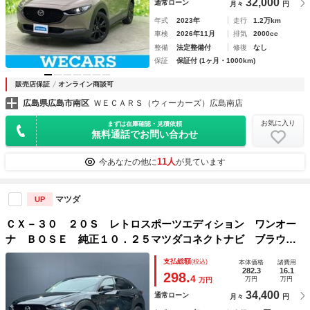
32,000
通常ローン
月々
円
年式
2023年
走行
1.2万km
車検
2026年11月
排気
2000cc
整備
法定整備付
修復
なし
保証
保証付 (1ヶ月・1000km)
販売店保証
オンライン商談可
広島県広島市南区
ＷＥＣＡＲＳ（ウィーカーズ）広島南店
お気に入り
まずは在庫確認・見積依頼
無料通話でお問い合わせ
11人
今あなたの他に
が見ています
マツダ
UP
ＣＸ－３０ ２０Ｓ レトロスポーツエディション ワンオー
ナ ＢＯＳＥ 純正１０．２５マツダコネクトナビ ブラウン
ハーフレザーシート アイアクティブセンス シート／ハンド
支払総額
(税込)
本体価格
諸費用
ルヒータ 全周囲カメラ 純正前後ドラレコ アダプティブＬ
282.3
16.1
298.
4
万円
万円
万円
ＥＤヘッドライト ＥＴＣ
34,400
通常ローン
月々
円