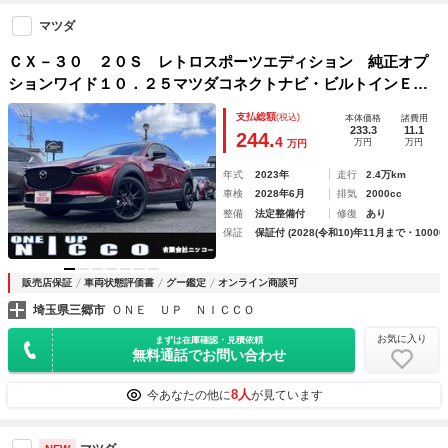
マツダ
ＣＸ－３０ ２０Ｓ レトロスポーツエディション 純正オプ
ションワイド１０．２５マツダコネクトナビ・ビルトインＥＴ
Ｃ・３６０度ビューモニター・ワイヤレス充電・アップルカー
支払総額
(税込)
本体価格
諸費用
プレイ・アンドロイドオー・ＳＯＳコールボタン・ＨＩＭＩ・
233.3
11.1
244.
4
万円
万円
万円
電動リヤゲート
年式
2023年
走行
2.4万km
車検
2028年6月
排気
2000cc
整備
法定整備付
修復
あり
保証
保証付 (2028(令和10)年11月まで・10000
販売店保証
車両状態評価書
グー鑑定
オンライン商談可
埼玉県三郷市
ＯＮＥ ＵＰ ＮＩＣＣＯ
お気に入り
まずは在庫確認・見積依頼
無料通話でお問い合わせ
8人
今あなたの他に
が見ています