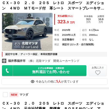
ＣＸ－３０ ２．０ ２０Ｓ レトロ スポーツ エディショ
ン ４ＷＤ ＭＴモード付 革シート スマートブレーキサポ
ート ＭＲＣＣ ４ＷＤ パワーシート フルセグ シ－トヒ
支払総額
(税込)
本体価格
諸費用
－タ－ スマ－トキ－ Ｒカメラ ＬＥＤヘッドライト 横滑
313
10.9
323.
9
万円
万円
万円
り防止 オートエアコン アルミホイール
年式
2025年
走行
0.1万km
車検
2028年11月
排気
2000cc
整備
法定整備付
修復
なし
保証
保証付 (12ヶ月・走行無制限)
認定中古車
ディーラー保証
車両状態評価書
福井県福井市
（株）北陸マツダ 開発ユーカーランド
お気に入り
まずは在庫確認・見積依頼
無料通話でお問い合わせ
5人
今あなたの他に
が見ています
マツダ
NEW
ＣＸ－３０ ２．０ ２０Ｓ レトロ スポーツ エディショ
ン ４ＷＤ 元当社試乗車 禁煙車 ＢＯＳＥサウンド アレ