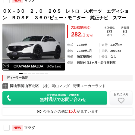
マツダ
NEW
ＣＸ－３０ ２．０ ２０Ｓ レトロ スポーツ エディショ
ン ＢＯＳＥ ３６０°ビュー・モニター 純正ナビ スマート
ブレーキサポート ＭＲＣＣ パワーシート フルセグ シ－
支払総額
(税込)
本体価格
諸費用
トヒ－タ－ スマ－トキ－ Ｒカメラ パーキングセンサー
273
9.1
282.
1
万円
万円
万円
禁煙車 ＬＥＤヘッドライト
年式
2025年
走行
1.0万km
車検
2028年1月
排気
2000cc
整備
法定整備付
修復
なし
保証
保証付 (12ヶ月・走行無制限)
ディーラー保証
岡山県岡山市北区
（株）岡山マツダ 野田ユーカーランド
お気に入り
まずは在庫確認・見積依頼
無料通話でお問い合わせ
15人
今あなたの他に
が見ています
マツダ
NEW