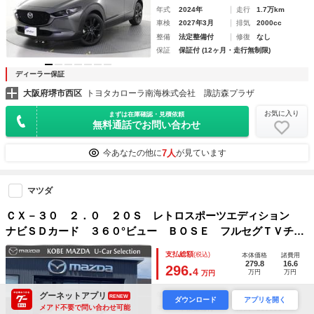
年式
2024年
走行
1.7万km
車検
2027年3月
排気
2000cc
整備
法定整備付
修復
なし
保証
保証付 (12ヶ月・走行無制限)
ディーラー保証
大阪府堺市西区
トヨタカローラ南海株式会社 諏訪森プラザ
お気に入り
まずは在庫確認・見積依頼
無料通話でお問い合わせ
7人
今あなたの他に
が見ています
マツダ
ＣＸ－３０ ２．０ ２０Ｓ レトロスポーツエディション
ナビＳＤカード ３６０°ビュー ＢＯＳＥ フルセグＴＶチュ
ーナー ＥＴＣ Ｂｌｕｅｔｏｏｔｈ機能 ＵＳＢ端子 ワイ
支払総額
(税込)
本体価格
諸費用
ヤレス充電Ｑｉ ２カメラドライブレコーダー レーダークル
279.8
16.6
296.
4
万円
万円
万円
ーズコントロール パドルシフト
グーネットアプリ
年式
2024年
走行
1.2万km
RENEW
ダウンロード
アプリを開く
メアド不要で問い合わせ可能
車検
車検整備付
排気
2000cc