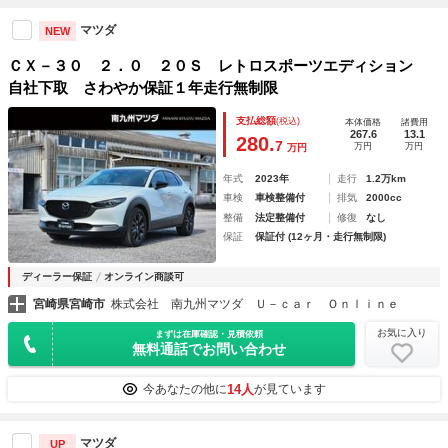
マツダ
NEW
ＣＸ－３０ ２．０ ２０Ｓ レトロスポーツエディション
自社下取 さわやか保証１年走行無制限
支払総額
(税込)
本体価格
諸費用
267.6
13.1
280.
7
万円
万円
万円
年式
2023年
走行
1.2万km
車検
車検整備付
排気
2000cc
整備
法定整備付
修復
なし
保証
保証付 (12ヶ月・走行無制限)
ディーラー保証
オンライン商談可
宮崎県宮崎市
株式会社 南九州マツダ Ｕ－ｃａｒ Ｏｎｌｉｎｅ
お気に入り
まずは在庫確認・見積依頼
無料通話でお問い合わせ
14人
今あなたの他に
が見ています
マツダ
UP