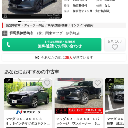
整備
法定整備付
修復
なし
保証
保証付 (12ヶ月・走行無制限)
認定中古車
ディーラー保証
車両状態評価書
オンライン商談可
群馬県伊勢崎市
（株）関東マツダ 伊勢崎店
お気に入り
まずは在庫確認・見積依頼
無料通話でお問い合わせ
36人
今あなたの他に
が見ています
あなたにおすすめの中古車
UP
UP
マツダ ＣＸ－３０ ２０Ｓ
マツダ ＣＸ－３０ ＸＤ Ｌパ
マツダ ＣＸ－
８．８インチマツダコネクトナ
ッケージ ワンオーナー ３６
煙車 純正ナ