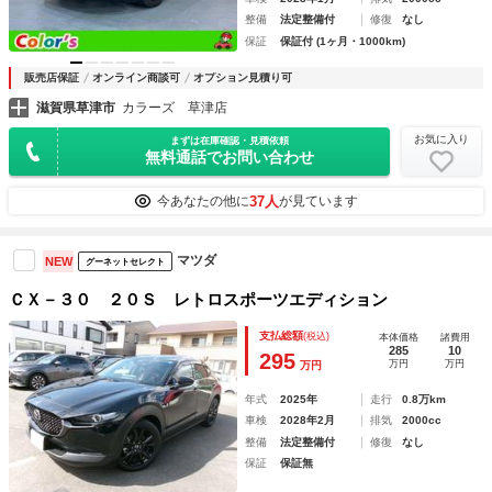
整備
法定整備付
修復
なし
保証
保証付 (1ヶ月・1000km)
販売店保証
オンライン商談可
オプション見積り可
滋賀県草津市
カラーズ 草津店
お気に入り
まずは在庫確認・見積依頼
無料通話でお問い合わせ
37人
今あなたの他に
が見ています
マツダ
NEW
グーネットセレクト
ＣＸ－３０ ２０Ｓ レトロスポーツエディション
支払総額
(税込)
本体価格
諸費用
285
10
295
万円
万円
万円
年式
2025年
走行
0.8万km
車検
2028年2月
排気
2000cc
整備
法定整備付
修復
なし
保証
保証無