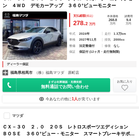
ン ４ＷＤ デモカーアップ ３６０°ビューモニター
支払総額
(税込)
本体価格
諸費用
268.8
9.4
278.
2
万円
万円
万円
年式
2024年
走行
1.3万km
車検
2027年11月
排気
2000cc
整備
法定整備付
修復
なし
保証
保証付 (12ヶ月・走行無制限)
ディーラー保証
福島県相馬市
（株）福島マツダ 原町店
お気に入り
まずは在庫確認・見積依頼
無料通話でお問い合わせ
1人
今あなたの他に
が見ています
マツダ
ＣＸ－３０ ２．０ ２０Ｓ レトロスポーツエディション
ＢＯＳＥ ３６０°ビュー・モニター スマートブレーキサポー