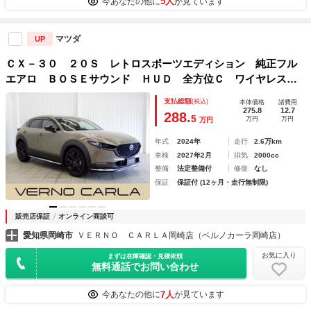
5人
今あなたの他に
が見ています
マツダ
UP
ＣＸ－３０ ２０Ｓ レトロスポーツエディション 純正フル
エアロ ＢＯＳＥサウンド ＨＵＤ 全方位Ｃ ワイヤレス充
電 パワーゲート ＢＳＭ 電動シート シートヒーター Ｌ
支払総額
(税込)
本体価格
諸費用
ＥＤライト 純正ＡＷ 純正ナビ ＴＶ Ｂｌｕｅｔｏｏｔ
275.8
12.7
288.
5
万円
万円
万円
ｈ ＥＴＣ 前後ドラレコ
年式
2024年
走行
2.6万km
車検
2027年2月
排気
2000cc
整備
法定整備付
修復
なし
保証
保証付 (12ヶ月・走行無制限)
販売店保証
オンライン商談可
愛知県岡崎市
ＶＥＲＮＯ ＣＡＲＬＡ岡崎店（ベルノカーラ岡崎店）
お気に入り
まずは在庫確認・見積依頼
無料通話でお問い合わせ
7人
今あなたの他に
が見ています