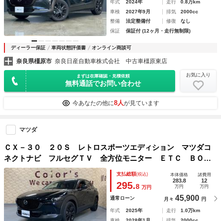
年式
2024年
走行
0.8万km
車検
2027年9月
排気
2000cc
整備
法定整備付
修復
なし
保証
保証付 (12ヶ月・走行無制限)
ディーラー保証
車両状態評価書
オンライン商談可
奈良県橿原市
奈良日産自動車株式会社 中古車橿原東店
お気に入り
まずは在庫確認・見積依頼
無料通話でお問い合わせ
8人
今あなたの他に
が見ています
マツダ
ＣＸ－３０ ２０Ｓ レトロスポーツエディション マツダコ
ネクトナビ フルセグＴＶ 全方位モニター ＥＴＣ ＢＯＳ
Ｓサウンドシステム シート・ステアリングヒーター ２メモ
支払総額
(税込)
本体価格
諸費用
リ機能付運転席パワーシート おくだけ充電 パワーバックド
283.8
12
295.
8
万円
万円
万円
ア １オーナー車
45,900
通常ローン
月々
円
年式
2025年
走行
1.0万km
車検
2028年1月
排気
2000cc