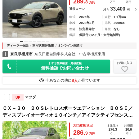
289.
8
万円
万円
万円
キ 純正１８インチＡＷ
33,400
通常ローン
月々
円
年式
2025年
走行
1.1万km
車検
2028年3月
排気
2000cc
整備
法定整備付
修復
なし
保証
保証付 (12ヶ月・走行無制限)
ディーラー保証
車両状態評価書
オンライン商談可
奈良県橿原市
奈良日産自動車株式会社 中古車橿原東店
お気に入り
まずは在庫確認・見積依頼
無料通話でお問い合わせ
8人
今あなたの他に
が見ています
マツダ
UP
ＣＸ－３０ ２０Ｓレトロスポーツエディション ＢＯＳＥ／
ディスプレイオーディオ１０インチ／アイアクティブセンス
（マツダ）／シートヒーター 前席／３６０°ビューモニター／
支払総額
(税込)
本体価格
諸費用
車線逸脱防止支援システム／シート ハーフレザー／電動バッ
276.3
10.6
286.
9
万円
万円
万円
クドア