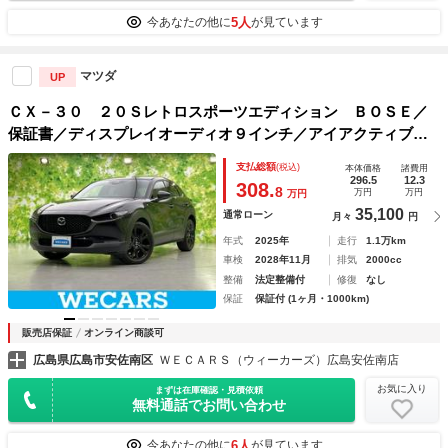
5人
今あなたの他に
が見ています
マツダ
UP
ＣＸ－３０ ２０Ｓレトロスポーツエディション ＢＯＳＥ／
保証書／ディスプレイオーディオ９インチ／アイアクティブセ
ンス（マツダ）／シートヒーター 前席／３６０°ビューモニタ
支払総額
(税込)
本体価格
諸費用
ー／車線逸脱防止支援システム／シート ハーフレザー／電動
296.5
12.3
308.
8
万円
万円
万円
バックドア
35,100
通常ローン
月々
円
年式
2025年
走行
1.1万km
車検
2028年11月
排気
2000cc
整備
法定整備付
修復
なし
保証
保証付 (1ヶ月・1000km)
販売店保証
オンライン商談可
広島県広島市安佐南区
ＷＥＣＡＲＳ（ウィーカーズ）広島安佐南店
お気に入り
まずは在庫確認・見積依頼
無料通話でお問い合わせ
6人
今あなたの他に
が見ています