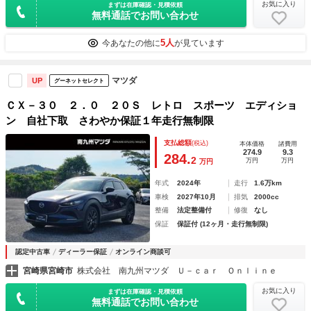
お気に入り
まずは在庫確認・見積依頼
無料通話でお問い合わせ
5人
今あなたの他に
が見ています
マツダ
UP
グーネットセレクト
ＣＸ－３０ ２．０ ２０Ｓ レトロ スポーツ エディショ
ン 自社下取 さわやか保証１年走行無制限
支払総額
(税込)
本体価格
諸費用
274.9
9.3
284.
2
万円
万円
万円
年式
2024年
走行
1.6万km
車検
2027年10月
排気
2000cc
整備
法定整備付
修復
なし
保証
保証付 (12ヶ月・走行無制限)
認定中古車
ディーラー保証
オンライン商談可
宮崎県宮崎市
株式会社 南九州マツダ Ｕ－ｃａｒ Ｏｎｌｉｎｅ
お気に入り
まずは在庫確認・見積依頼
無料通話でお問い合わせ