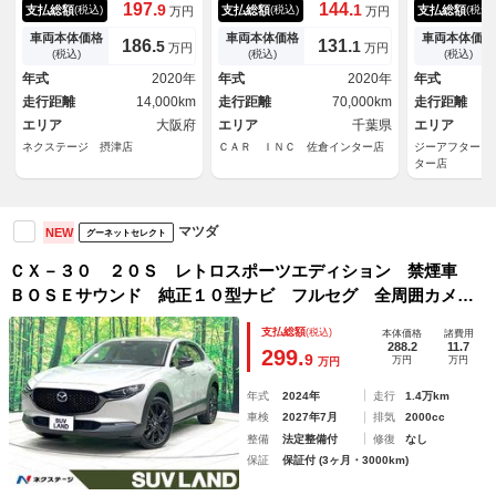
ビ バックカメラ スマートブ
０°カメラ 白革 ＢＯＳＥサ
ラ ＥＴＣ 
197.
144.
9
1
支払総額
支払総額
支払総額
(税込)
(税込)
(税込)
万円
万円
レーキサポート レーダークル
ウンド メモリー付パワーシー
ＴＣ ＬＥＤ
ーズコントロール ＥＴＣ Ｌ
ト 電動リアゲート 衝突軽減
ダプティブコ
車両本体価格
車両本体価格
車両本体価格
186.
131.
5
1
万円
万円
ＥＤヘッド スマートキー 純
ブレーキ ＥＴＣ アップルカ
ンキープアシ
(税込)
(税込)
(税込)
正１８インチアルミ 電子パー
ープレイ ドラレコ ＬＥＤヘ
キー スマー
年式
2020年
年式
2020年
年式
キングブレーキ コーナーセン
ッドライト フルセグ Ｂｌｕ
ト クルーザ
走行距離
14,000km
走行距離
70,000km
走行距離
サー
ｅｔｏｏｔｈ
エリア
大阪府
エリア
千葉県
エリア
ネクステージ 摂津店
ＣＡＲ ＩＮＣ 佐倉インター店
ジーアフターＭ
ター店
マツダ
NEW
グーネットセレクト
ＣＸ－３０ ２０Ｓ レトロスポーツエディション 禁煙車
ＢＯＳＥサウンド 純正１０型ナビ フルセグ 全周囲カメ
ラ レーダークルーズ 車線逸脱警報 ブラインドスポットモ
支払総額
(税込)
本体価格
諸費用
ニター シートヒーター ステアリングヒーター ＬＥＤヘッ
288.2
11.7
299.
9
万円
万円
万円
ドライト ＥＴＣ
年式
2024年
走行
1.4万km
車検
2027年7月
排気
2000cc
整備
法定整備付
修復
なし
保証
保証付 (3ヶ月・3000km)