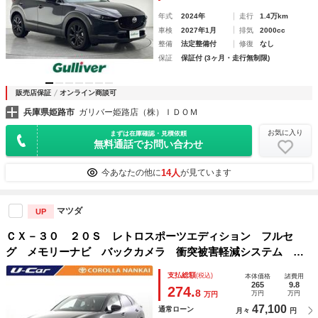
年式
2024年
走行
1.4万km
車検
2027年1月
排気
2000cc
整備
法定整備付
修復
なし
保証
保証付 (3ヶ月・走行無制限)
販売店保証
オンライン商談可
兵庫県姫路市
ガリバー姫路店（株）ＩＤＯＭ
お気に入り
まずは在庫確認・見積依頼
無料通話でお問い合わせ
14人
今あなたの他に
が見ています
マツダ
UP
ＣＸ－３０ ２０Ｓ レトロスポーツエディション フルセ
グ メモリーナビ バックカメラ 衝突被害軽減システム Ｅ
ＴＣ ドラレコ ＬＥＤヘッドランプ アイドリングストップ
支払総額
(税込)
本体価格
諸費用
265
9.8
274.
8
万円
万円
万円
47,100
通常ローン
月々
円