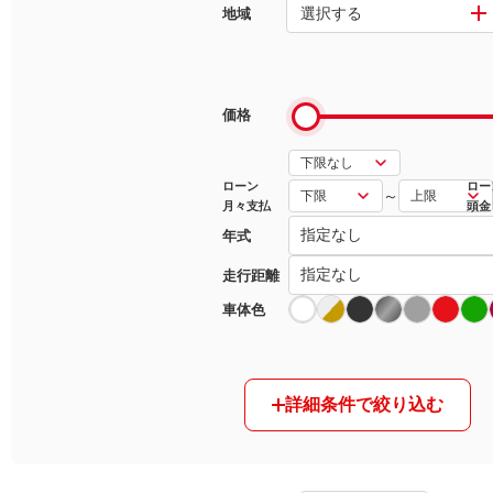
選択する
地域
マガジン
車カタログ
価格
自動車ローン
ローン
ロー
～
月々支払
頭金
保険
年式
レビュー
走行距離
車体色
価格相場
教習所
詳細条件で絞り込む
用語集