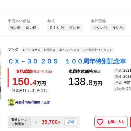
車両本体価格
年式
走行距離
安い順
高い順
新しい順
古い順
少ない順
多い順
マツダ
ローン仮審査
動画付き
購入パックあり
グー保証付けられます
202
年式
支払総額
車両本体価格
(税込)(リ済込)
(税込)
202
車検
150.
138.
4
8
法定
万円
万円
整備
20
排気量
（諸費用11.6万円を含む）
4
4
外装
内装
機関／正常
通常ローン
35,700
お気に入り
詳細
月々
円
ご利用時