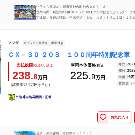
住所：兵庫県加古川市東神吉町神吉２０９－３
営業時間：■営業時間■10:00～19:00★クルマはとにかく安い！で
から徒歩30分の田舎で営業しております^^; ☆ナビで表示されな
定休日：毎週水曜日、年末年始、ＧＷ、お盆（８月１２日～１５
ございますので、事前にお問い合わせをお願いいたします。♪送迎
電話にてご来店予約をいただくとスムーズにご案内が可能です。
させていただきます♪
マツダ
オプション見積り
動画付き
202
年式
支払総額
車両本体価格
(税込)(リ済込)
(税込)
202
車検
238.
225.
8
9
法定
万円
万円
整備
20
排気量
（諸費用12.9万円を含む）
4
4
外装
内装
機関／正常
お気に入り
住所：東京都町田市鶴間８－１７－１