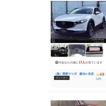
17人
今あなたの他に
が見ています
（株）関東マツダ 鍛冶ヶ谷店
4.8
ディーラー
52件