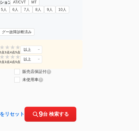
ション
AT/CVT
MT
5人
6人
7人
8人
9人
10人
グー故障診断済み
★
★
★
★
以上
2点
3点
4点
5点
★
★
★
★
以上
2点
3点
4点
5点
販売店保証付
?
未使用車
?
9
をリセット
台 検索する