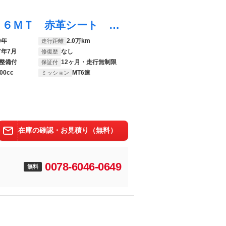
ＣＸ－３０ ２０Ｓ １００周年特別記念車 ６ＭＴ 赤革シート ＢＯＳＥ １０．２５インチセンターディスプレイ ３６０°ビューモニター ２カメラドライブレコーダー ＥＴＣ２．０ ＭＲＣＣ 衝突被害軽減ブレーキ ＡＴ誤発進抑制制御 レーンキープアシスト ブラインドスポットモ
0年
2.0万km
走行距離
7年7月
なし
修復歴
整備付
12ヶ月・走行無制限
保証付
00cc
MT6速
ミッション
在庫の確認・お見積り（無料）
0078-6046-0649
無料