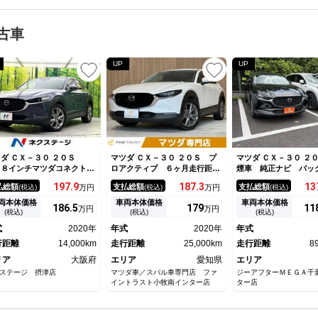
古車
UP
UP
ダ ＣＸ－３０ ２０Ｓ
マツダ ＣＸ－３０ ２０Ｓ プ
マツダ ＣＸ－３０ ２
．８インチマツダコネクトナ
ロアクティブ ６ヶ月走行距離
煙車 純正ナビ バッ
 バックカメラ スマートブ
無制限保証付 禁煙車 レーダ
ラ ＥＴＣ フルセグ
197.
9
187.
3
13
払総額
支払総額
支払総額
(税込)
万円
(税込)
万円
(税込)
ーキサポート レーダークル
ークルーズコントロール 衝突
ＴＣ ＬＥＤヘッドラ
ズコントロール ＥＴＣ Ｌ
軽減ブレーキ クリアランスソ
ダプティブコントロー
両本体価格
車両本体価格
車両本体価格
186.
5
179
11
万円
万円
Ｄヘッド スマートキー 純
ナー ブラインドスポットモニ
ンキープアシスト 
(税込)
(税込)
(税込)
１８インチアルミ 電子パー
ター 全方位カメラ 純正ＳＤ
キー スマートブレー
式
2020年
年式
2020年
年式
ングブレーキ コーナーセン
ナビ Ｂｌｕｅｔｏｏｔｈ対
ト クルーザーコント
ー
行距離
14,000km
応 フルセグＴＶ
走行距離
25,000km
走行距離
8
リア
大阪府
エリア
愛知県
エリア
ステージ 摂津店
マツダ車／スバル車専門店 ファ
ジーアフターＭＥＧＡ千
イントラスト小牧南インター店
ター店