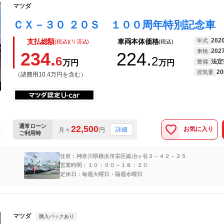
マツダ
202
年式
支払総額
車両本体価格
(税込)(リ済込)
(税込)
202
車検
234.
224.
6
2
法定
万円
万円
整備
20
排気量
（諸費用10.4万円を含む）
通常ローン
22,500
お気に入り
詳細
月々
円
ご利用時
住所：神奈川県横浜市栄区鍛冶ヶ谷２－４２－２５
営業時間：１０：００～１８：２０
定休日：毎週火曜日・隔週水曜日
マツダ
購入パックあり