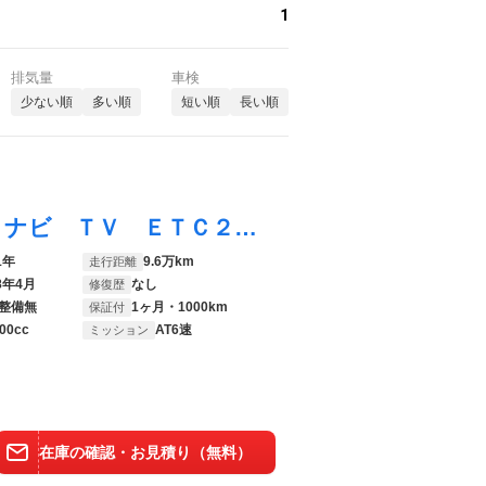
1
排気量
車検
少ない順
多い順
短い順
長い順
ＣＸ－３０ ２０Ｓ １００周年特別記念車 ナビ ＴＶ ＥＴＣ２．０ ３６０°カメラ Ｂｌｕｅｔｏｏｔｈ レザーシート 運転席パワーシート シートヒーター ステアリングヒーター 電動格納ミラー パワーステアリング パワーウィンドウ
1年
9.6万km
走行距離
8年4月
なし
修復歴
整備無
1ヶ月・1000km
保証付
00cc
AT6速
ミッション
在庫の確認・お見積り（無料）