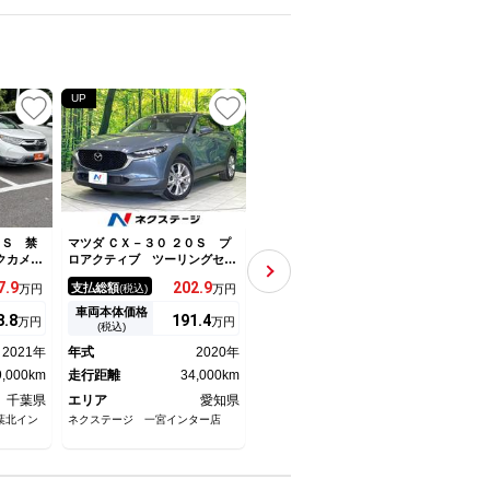
UP
UP
UP
０Ｓ 禁
マツダ ＣＸ－３０ ２０Ｓ プ
マツダ ＣＸ－３０ ２０Ｓ プ
マツダ
クカメ
ロアクティブ ツーリングセレ
ロアクティブ ワンオーナー
ロア
ＴＶ Ｅ
クション 禁煙車 ＢＯＳＥサ
禁煙車 純正８．８インチナ
クシ
7.
9
202.
9
141.
9
支払総額
支払総額
支払
万円
(税込)
万円
(税込)
万円
イト ア
ウンド 純正８．８型ナビ 全
ビ バックカメラ フルセグ
チナ
ル レー
周囲カメラ ドラレコ シート
アダプティブクルーズコントロ
セグ
車両本体価格
車両本体価格
車両
8.
8
191.
4
129.
9
万円
万円
万円
スマート
ヒーター メモリー機能付きパ
ール メモリー付パワーシー
ト 
(税込)
(税込)
キサポー
ワーシート レーダークルー
ト シートヒーター ステアリ
＆ス
2021年
年式
2020年
年式
2020年
年式
ロール
ズ ＬＥＤライト オートハイ
ングヒーター 電動リアゲー
イン
9,000km
ビーム 純正１８インチアルミ
走行距離
34,000km
ト ＥＴＣ ＬＥＤ
走行距離
76,000km
支援
走行
ホイール ＥＴＣ
キ
千葉県
エリア
愛知県
エリア
栃木県
エリ
葉北イン
ネクステージ 一宮インター店
ジーアフター佐野厄除大師店
ジーア