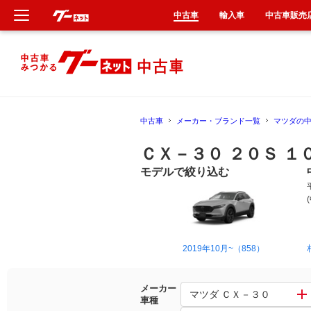
中古車
輸入車
中古車販売
新車
中古車
中古車
メーカー・ブランド一覧
マツダの
輸入車
ＣＸ－３０ ２０Ｓ 
クルマ買取
モデルで絞り込む
カーリース
タイヤ交換
2019年10月~（858）
整備工場
メーカー
マツダ ＣＸ－３０
車種
車検