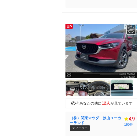
UP
12人
今あなたの他に
が見ています
（株）関東マツダ 狭山ユーカ
4.9
ーランド
190件
ディーラー