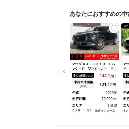
あなたにおすすめの中
UP
マツダ ＣＸ－３０ ＸＤ Ｌパ
マツ
ッケージ ワンオーナー ３６
８
０°カメラ 白革 ＢＯＳＥサ
ビ
144.
1
支払総額
支
(税込)
万円
ウンド メモリー付パワーシー
レ
ト 電動リアゲート 衝突軽減
ー
車両本体価格
車
131.
1
万円
ブレーキ ＥＴＣ アップルカ
Ｅ
(税込)
ープレイ ドラレコ ＬＥＤヘ
正
年式
2020年
年
ッドライト フルセグ Ｂｌｕ
キ
ｅｔｏｏｔｈ
走行距離
70,000km
サ
走
エリア
千葉県
エ
ＣＡＲ ＩＮＣ 佐倉インター店
ネク