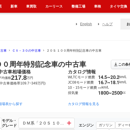
店
新車
車買取
カーリース
整備工場
車検
タイヤ交換
English
ヘルプ
お
中古車
ＣＸ－３０の中古車
２０Ｓ １００周年特別記念車の中古車
１００周年特別記念車の中古車
この条
中古車相場価格
カタログ情報
217.8
14.5~20.2
km/L
WLTCモード燃費
平均価格
万円
16.7~18.1
km/L
JC08モード燃費
(中古車価格帯109.7~349万円)
--
km/L
10・15モード燃費
1800~2500
cc
排気量
相場表から探す
カタログ情報を見る
モデル・
ＤＭ系「２０Ｓ １００周年特別記念車」 その他「２０Ｓ
エンジン
ガソリン
ディー
グレード