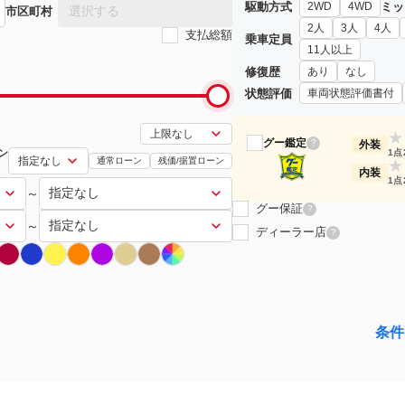
駆動方式
ミッ
2WD
4WD
選択する
市区町村
2人
3人
4人
支払総額
乗車定員
11人以上
修復歴
あり
なし
状態評価
車両状態評価書付
★
グー鑑定
?
外装
ン
1点
通常ローン
残価/据置ローン
★
内装
1点
～
グー保証
?
～
ディーラー店
?
条件