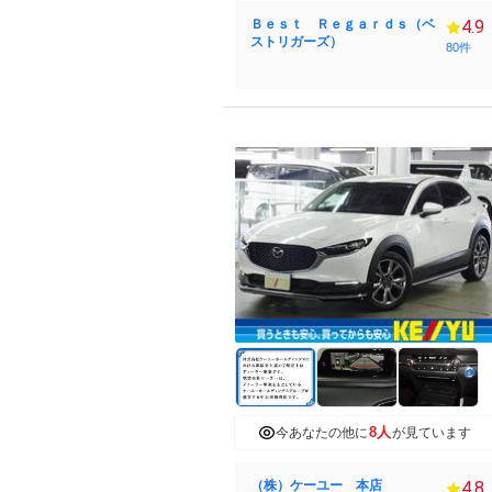
Ｂｅｓｔ Ｒｅｇａｒｄｓ（ベ
4.9
ストリガーズ）
80件
8人
今あなたの他に
が見ています
（株）ケーユー 本店
4.8