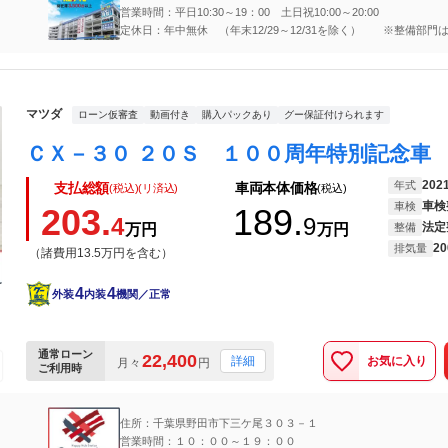
営業時間：平日10:30～19：00 土日祝10:00～20:00
定休日：年中無休 （年末12/29～12/31を除く） ※整備部門
日
マツダ
ローン仮審査
動画付き
購入パックあり
グー保証付けられます
202
年式
支払総額
車両本体価格
(税込)(リ済込)
(税込)
車検
車検
203.
189.
4
9
法定
万円
万円
整備
20
排気量
（諸費用13.5万円を含む）
4
4
外装
内装
機関／正常
通常ローン
22,400
お気に入り
詳細
月々
円
ご利用時
住所：千葉県野田市下三ケ尾３０３－１
営業時間：１０：００～１９：００