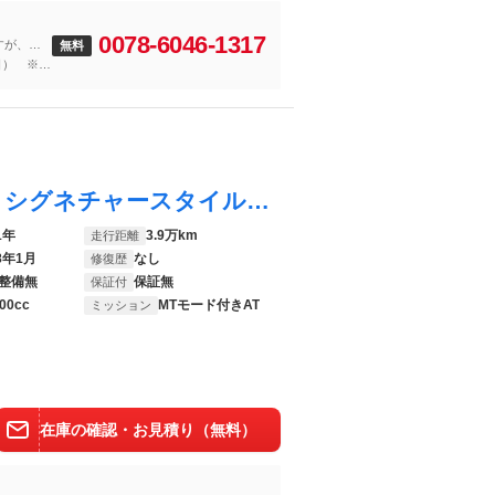
0078-6046-1317
すが、駅
無料
い場合が
日） ※お
も喜んで
ＣＸ－３０ ２０Ｓ １００周年特別記念車 シグネチャースタイル ３６０°ビュー ＢＯＳＥサウンド ＢＳＭ ＨＵＤ レーダークルーズ パドルシフト ＥＴＣ シート・ステアヒーター パワーリフトゲート 純正ナビ ＢＴオーディオ パーキングセンサー
1年
3.9万km
走行距離
8年1月
なし
修復歴
整備無
保証無
保証付
00cc
MTモード付きAT
ミッション
在庫の確認・お見積り（無料）