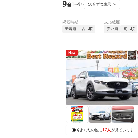
9
1
9
〜
台
台
掲載時期
支払総額
新着順
古い順
安い順
高い順
New
17人
今あなたの他に
が見ています