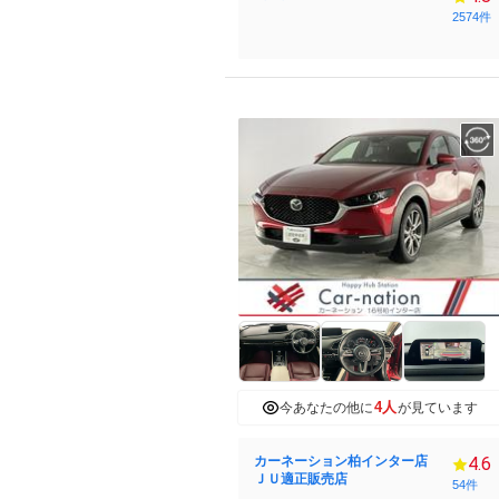
2574件
4人
今あなたの他に
が見ています
カーネーション柏インター店
4.6
ＪＵ適正販売店
54件