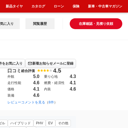
新品タイヤ
カタログ
ローン
保険
新車・中古車マガジン
気に入り
閲覧履歴
在庫確認・見積り依頼
件をお気に入り
新着お知らせメールに登録
4.5
口コミ
総合評価
5.0
4.3
外観
乗り心地
4.6
4.1
走行性能
燃費・経済性
4.1
4.6
価格
内装
4.6
装備
レビューコメントを見る
（
8件
）
 １００周年特別記念車」
ゼル
ハイブリッド
PHV
EV
その他