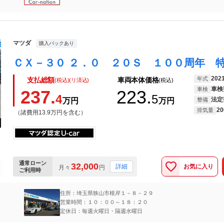
マツダ
購入パックあり
202
年式
支払総額
車両本体価格
(税込)(リ済込)
(税込)
車検
車検
237.
223.
4
5
法定
万円
万円
整備
20
排気量
（諸費用13.9万円を含む）
通常ローン
32,000
お気に入り
詳細
月々
円
ご利用時
住所：埼玉県狭山市根岸１－８－２９
営業時間：１０：００～１８：２０
定休日：毎週火曜日・隔週水曜日