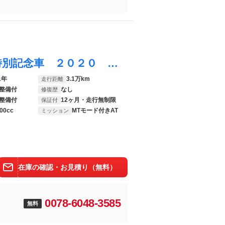
ＣＸ－３０ ２．０ ２０Ｓ １００周年 特別記念車 ２０２０ ＷＣＯＴＹ選出記念モデル ＢＯＳＥサウンドシステム ３６０度ビュー ＬＫＡ ＤＶＤプレーヤー パワーリフトゲート ＢＴオーディオ 衝突軽減ブレーキ 前後ソナー 本革シート スマートキー
1年
3.1万km
走行距離
整備付
なし
修復歴
整備付
12ヶ月・走行無制限
保証付
00cc
MTモード付きAT
ミッション
在庫の確認・お見積り（無料）
0078-6048-3585
無料