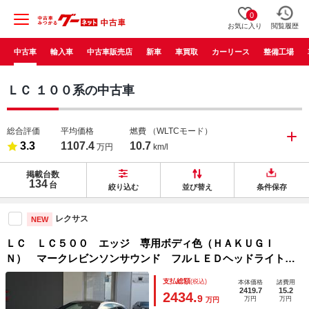
0
お気に入り
閲覧履歴
中古車
輸入車
中古車販売店
新車
車買取
カーリース
整備工場
ＬＣ １００系の中古車
総合評価
平均価格
燃費
（WLTCモード）
3.3
1107.4
10.7
万円
km/l
掲載台数
134
台
絞り込む
並び替え
条件保存
レクサス
NEW
ＬＣ ＬＣ５００ エッジ 専用ボディ色（ＨＡＫＵＧＩ
Ｎ） マークレビンソンサウンド フルＬＥＤヘッドライト
純正２１インチアルミ ＡＴオイルクーラー ヘッドアップデ
支払総額
(税込)
本体価格
諸費用
ィスプレイ 専用内装（ＫＡＣＨＩＩＲＯ） 専用スカッフプ
2419.7
15.2
2434.
9
万円
万円
万円
レート