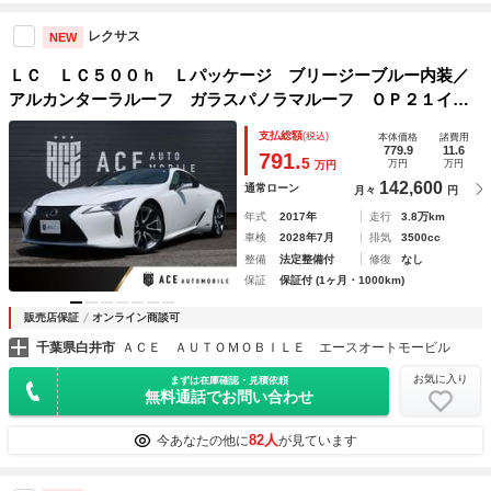
レクサス
NEW
ＬＣ ＬＣ５００ｈ Ｌパッケージ ブリージーブルー内装／
アルカンターラルーフ ガラスパノラマルーフ ＯＰ２１イン
チＡＷ カラーヘッドアップディスプレイ ベンチレーショ
支払総額
(税込)
本体価格
諸費用
ン シートヒーター ステアリングヒーター ナビ バックカ
779.9
11.6
791.
5
万円
万円
万円
メラ
142,600
通常ローン
月々
円
年式
2017年
走行
3.8万km
車検
2028年7月
排気
3500cc
整備
法定整備付
修復
なし
保証
保証付 (1ヶ月・1000km)
販売店保証
オンライン商談可
千葉県白井市
ＡＣＥ ＡＵＴＯＭＯＢＩＬＥ エースオートモービル
お気に入り
まずは在庫確認・見積依頼
無料通話でお問い合わせ
82人
今あなたの他に
が見ています