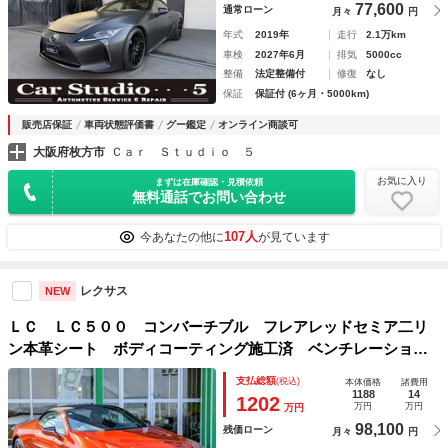
77,600
通常ローン
月々
円
年式
2019年
走行
2.1万km
車検
2027年6月
排気
5000cc
整備
法定整備付
修復
なし
保証
保証付 (6ヶ月・5000km)
販売店保証
車両状態評価書
グー鑑定
オンライン商談可
大阪府枚方市
Ｃａｒ Ｓｔｕｄｉｏ ５
お気に入り
まずは在庫確認・見積依頼
無料通話でお問い合わせ
107人
今あなたの他に
が見ています
レクサス
NEW
ＬＣ ＬＣ５００ コンバーチブル フレアレッドセミア二リ
ン本革シート ボディコーティング施工済 ベンチレーション
＆シートヒーター／ステアリングヒーター／ネックヒーター
支払総額
(税込)
本体価格
諸費用
ドライブレコーダー
1188
14
1202
万円
万円
万円
98,100
残価ローン
月々
円