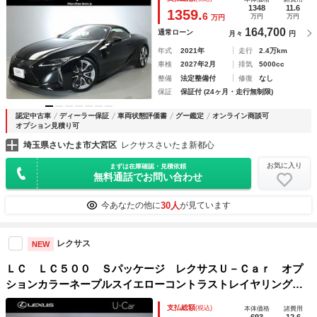
1348
11.6
1359.
6
万円
万円
万円
164,700
通常ローン
月々
円
年式
2021年
走行
2.4万km
車検
2027年2月
排気
5000cc
整備
法定整備付
修復
なし
保証
保証付 (24ヶ月・走行無制限)
認定中古車
ディーラー保証
車両状態評価書
グー鑑定
オンライン商談可
オプション見積り可
埼玉県さいたま市大宮区
レクサスさいたま新都心
お気に入り
まずは在庫確認・見積依頼
無料通話でお問い合わせ
30人
今あなたの他に
が見ています
レクサス
NEW
ＬＣ ＬＣ５００ Ｓパッケージ レクサスＵ－Ｃａｒ オプ
ションカラーネープルスイエローコントラストレイヤリング
マークレビンソンリファレンスサラウンドサラウンドシステ
支払総額
(税込)
本体価格
諸費用
ム カラードヘッドアップディスプレイ
693
12.6