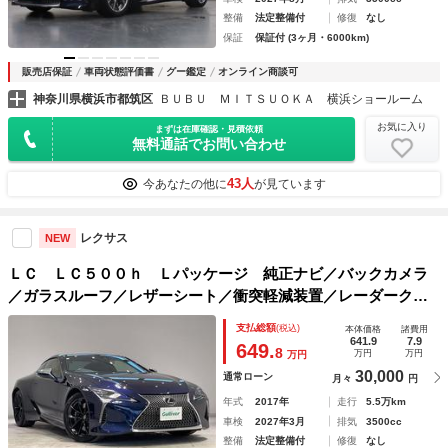
整備
法定整備付
修復
なし
保証
保証付 (3ヶ月・6000km)
販売店保証
車両状態評価書
グー鑑定
オンライン商談可
神奈川県横浜市都筑区
ＢＵＢＵ ＭＩＴＳＵＯＫＡ 横浜ショールーム
お気に入り
まずは在庫確認・見積依頼
無料通話でお問い合わせ
43人
今あなたの他に
が見ています
レクサス
NEW
ＬＣ ＬＣ５００ｈ Ｌパッケージ 純正ナビ／バックカメラ
／ガラスルーフ／レザーシート／衝突軽減装置／レーダークル
ーズコントロール／レーンキープアシスト／コーナーセンサー
支払総額
(税込)
本体価格
諸費用
／オートブレーキホールド／ブラインドアシストスポット／禁
641.9
7.9
649.
8
万円
万円
万円
煙車
30,000
通常ローン
月々
円
年式
2017年
走行
5.5万km
車検
2027年3月
排気
3500cc
整備
法定整備付
修復
なし