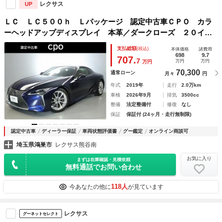
レクサス
UP
ＬＣ ＬＣ５００ｈ Ｌパッケージ 認定中古車ＣＰＯ カラ
ーヘッドアップディスプレイ 本革／ダークローズ ２０イン
チ鍛造アルミホイール ガラスパノラマルーフ １０．３イン
支払総額
(税込)
本体価格
諸費用
チワイドディスプレイ ＳＤナビゲーション
698
9.7
707.
7
万円
万円
万円
70,300
通常ローン
月々
円
年式
2019年
走行
2.0万km
車検
2026年9月
排気
3500cc
整備
法定整備付
修復
なし
保証
保証付 (24ヶ月・走行無制限)
認定中古車
ディーラー保証
車両状態評価書
グー鑑定
オンライン商談可
埼玉県鴻巣市
レクサス熊谷南
お気に入り
まずは在庫確認・見積依頼
無料通話でお問い合わせ
118人
今あなたの他に
が見ています
レクサス
グーネットセレクト