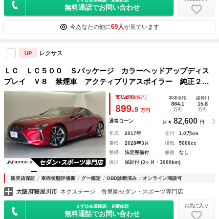
無料通話でお問い合わせ
69人
今あなたの他に
が見ています
レクサス
UP
ＬＣ ＬＣ５００ Ｓパッケージ カラーヘッドアップディス
プレイ Ｖ８ 禁煙車 アクティブリアスポイラー 純正２１
インチアルミホイール アルカンターラルーフ プリクラッシ
支払総額
(税込)
本体価格
諸費用
ュセーフティ 禁煙車 ブラインドスポットモニター ＥＴＣ
884.1
15.8
899.
9
万円
万円
万円
82,600
通常ローン
月々
円
年式
2017年
走行
1.0万km
車検
2028年3月
排気
5000cc
整備
法定整備付
修復
なし
保証
保証付 (3ヶ月・3000km)
販売店保証
車両状態評価書
グー鑑定
OBD診断済み
オンライン商談可
大阪府寝屋川市
ネクステージ 香里園セダン・スポーツ専門店
お気に入り
まずは在庫確認・見積依頼
無料通話でお問い合わせ