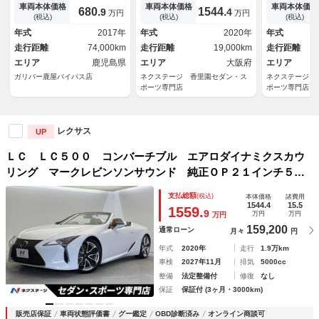
０．３インチワイドディスプレ
ンチ５本Ｖ字スポークポリッシ
ー 純正２１
車両本体価格
車両本体価格
車両本体価格
680.
1544.
9
4
万円
万円
イ）バックカメラ／セーフティ
ュ仕上げ 純正ＳＤナビ バッ
ール アルカ
(税込)
(税込)
(税込)
システムプラス／パドルシフト
クカメラ プリクラッシュセー
プリクラッシ
年式
2017年
年式
2020年
年式
／革巻きステアリング／ＬＥＤ
フティ ブラインドスポットモ
煙車 ブライ
走行距離
74,000km
走行距離
19,000km
走行距離
オートヘッドライト
ニター
ター ＥＴＣ
エリア
鹿児島県
エリア
大阪府
エリア
ガリバー鹿屋バイパス店
ネクステージ 香里園セダン・ス
ネクステージ 
ポーツ専門店
ポーツ専門店
レクサス
UP
ＬＣ ＬＣ５００ コンバーチブル エアロダイナミクスカウ
リング マークレビンソンサウンド 純正ＯＰ２１インチ５本
Ｖ字スポークポリッシュ仕上げ 純正ＳＤナビ バックカメ
支払総額
(税込)
本体価格
諸費用
ラ プリクラッシュセーフティ ブラインドスポットモニター
1544.4
15.5
1559.
9
万円
万円
万円
159,200
通常ローン
月々
円
年式
2020年
走行
1.9万km
車検
2027年11月
排気
5000cc
整備
法定整備付
修復
なし
保証
保証付 (3ヶ月・3000km)
販売店保証
車両状態評価書
グー鑑定
OBD診断済み
オンライン商談可