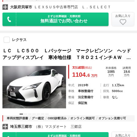
大阪府貝塚市
ＬＥＸＳＵＳ中古車専門店 Ｌ．ＳＥＬＥＣＴ
お気に入り
まずは在庫確認・見積依頼
無料通話でお問い合わせ
レクサス
ＬＣ ＬＣ５００ Ｌパッケージ マークレビンソン ヘッド
アップディスプレイ 寒冷地仕様 ＴＲＤ２１インチＡＷ ブ
リージーブルー本革シート ベンチレーション機能付きシート
支払総額
(税込)
本体価格
諸費用
ヒーター リモートスタート ステアリングヒーター パドル
1085
19.6
1104.
6
万円
万円
万円
シフト
年式
2019年
走行
1.1万km
車検
車検整備付
排気
5000cc
整備
法定整備付
修復
なし
保証
保証無
車両状態評価書
グー鑑定
OBD診断済み
オンライン商談可
オプション見積り可
埼玉県三郷市
（株）マスダオート 三郷店
お気に入り
まずは在庫確認・見積依頼