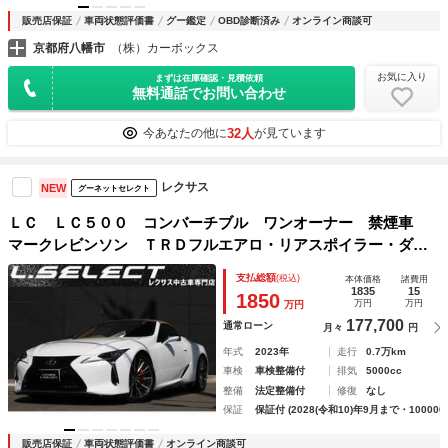
販売店保証
車両状態評価書
グー鑑定
OBD診断済み
オンライン商談可
京都府八幡市
（株）カーボックス
お気に入り
まずは在庫確認・見積依頼
無料通話でお問い合わせ
32人
今あなたの他に
が見ています
レクサス
NEW
グーネットセレクト
ＬＣ ＬＣ５００ コンバーチブル ワンオーナー 禁煙車
マークレビンソン ＴＲＤフルエアロ・リアスポイラー・ダイ
ナミクスミラーカバー オレンジキャリパー 寒冷地仕様 Ｌ
支払総額
(税込)
本体価格
諸費用
ＳＤ ２１インチＡＷ カラーＨＵＤ パノラマビュー 茶革
1835
15
1850
万円
万円
万円
シート
177,700
通常ローン
月々
円
年式
2023年
走行
0.7万km
車検
車検整備付
排気
5000cc
整備
法定整備付
修復
なし
保証
保証付 (2028(令和10)年9月まで・100000
販売店保証
車両状態評価書
オンライン商談可