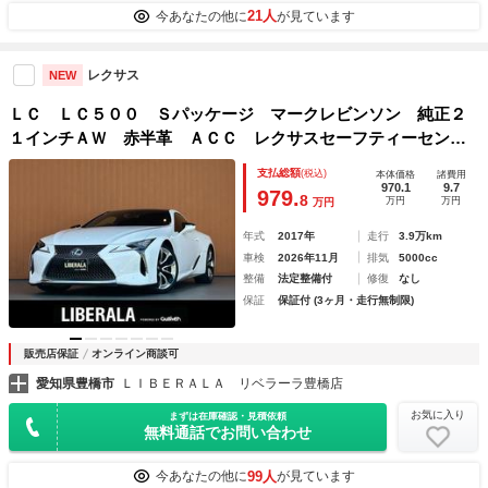
21人
今あなたの他に
が見ています
レクサス
NEW
ＬＣ ＬＣ５００ Ｓパッケージ マークレビンソン 純正２
１インチＡＷ 赤半革 ＡＣＣ レクサスセーフティーセンス
プラス ＬＫＡ Ａハイビーム カラーヘッドアップディスプ
支払総額
(税込)
本体価格
諸費用
レイ シートベンチレーション ハンドルヒーター ＥＴＣ
970.1
9.7
979.
8
万円
万円
万円
ナビ
年式
2017年
走行
3.9万km
車検
2026年11月
排気
5000cc
整備
法定整備付
修復
なし
保証
保証付 (3ヶ月・走行無制限)
販売店保証
オンライン商談可
愛知県豊橋市
ＬＩＢＥＲＡＬＡ リベラーラ豊橋店
お気に入り
まずは在庫確認・見積依頼
無料通話でお問い合わせ
99人
今あなたの他に
が見ています