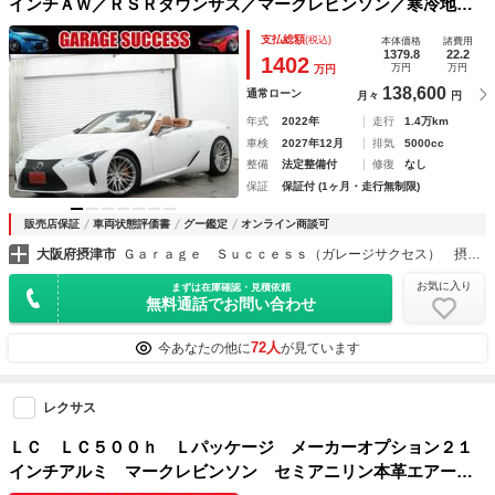
インチＡＷ／ＲＳＲダウンサス／マークレビンソン／寒冷地仕
様／デジタルインナーミラー／コンバーチブル／ＥＴＣ／Ｂｌ
支払総額
(税込)
本体価格
諸費用
ｕｅｔｏｏｔｈ／レーダー探知機／マークレビンソンサウンド
1379.8
22.2
1402
万円
万円
万円
システム
138,600
通常ローン
月々
円
年式
2022年
走行
1.4万km
車検
2027年12月
排気
5000cc
整備
法定整備付
修復
なし
保証
保証付 (1ヶ月・走行無制限)
販売店保証
車両状態評価書
グー鑑定
オンライン商談可
大阪府摂津市
Ｇａｒａｇｅ Ｓｕｃｃｅｓｓ（ガレージサクセス） 摂津本店 カスタムカー専門店
お気に入り
まずは在庫確認・見積依頼
無料通話でお問い合わせ
72人
今あなたの他に
が見ています
レクサス
ＬＣ ＬＣ５００ｈ Ｌパッケージ メーカーオプション２１
インチアルミ マークレビンソン セミアニリン本革エアー／