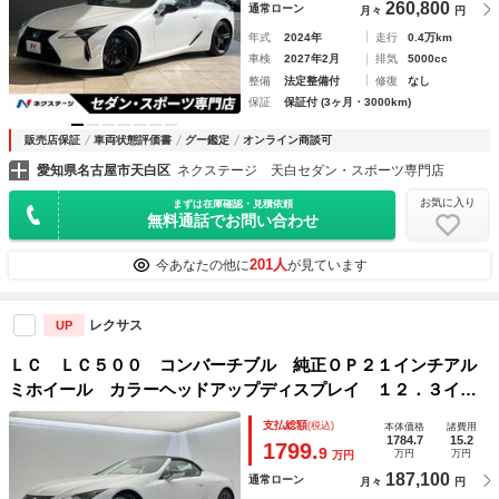
260,800
通常ローン
月々
円
年式
2024年
走行
0.4万km
車検
2027年2月
排気
5000cc
整備
法定整備付
修復
なし
保証
保証付 (3ヶ月・3000km)
販売店保証
車両状態評価書
グー鑑定
オンライン商談可
愛知県名古屋市天白区
ネクステージ 天白セダン・スポーツ専門店
お気に入り
まずは在庫確認・見積依頼
無料通話でお問い合わせ
201人
今あなたの他に
が見ています
レクサス
UP
ＬＣ ＬＣ５００ コンバーチブル 純正ＯＰ２１インチアル
ミホイール カラーヘッドアップディスプレイ １２．３イン
チディスプレイオーディオ パノラミックビューモニター プ
支払総額
(税込)
本体価格
諸費用
リクラッシュセーフティ シートベンチレーション
1784.7
15.2
1799.
9
万円
万円
万円
187,100
通常ローン
月々
円