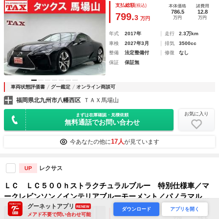
パワーシート パノラマガラスルーフ 寒冷地仕様 禁煙車
支払総額
(税込)
本体価格
諸費用
セーフティシステム＋ ＢＳＭ ３眼ＬＥＤオートライト 純
786.5
12.8
799.
3
万円
万円
万円
正ナビ
年式
2017年
走行
2.3万km
車検
2027年3月
排気
3500cc
整備
法定整備付
修復
なし
保証
保証無
車両状態評価書
グー鑑定
オンライン商談可
福岡県北九州市八幡西区
ＴＡＸ馬場山
お気に入り
まずは在庫確認・見積依頼
無料通話でお問い合わせ
17人
今あなたの他に
が見ています
レクサス
UP
ＬＣ ＬＣ５００ｈストラクチュラルブルー 特別仕様車／マ
ークレビンソン／インテリアブルーモーメント／パノラマルー
グーネットアプリ
フ／純正ナビ／地デジ／バックモニター／カラーＨＵＤ／ＬＥ
RENEW
ダウンロード
アプリを開く
支払総額
(税込)
本体価格
諸費用
メアド不要で問い合わせ可能
ＸＵＳセーフティシステムプラス／ホワイトレザーシート／ヒ
778
15.5