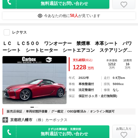
無料通話でお問い合わせ
58人
今あなたの他に
が見ています
レクサス
ＬＣ ＬＣ５００ ワンオーナー 禁煙車 本革シート パワ
ーシート シートヒーター シートエアコン ステアリングヒ
ーター 純正アルミホイール２０インチ バックカメラ ３眼
支払総額
(税込)
本体価格
諸費用
フルＬＥＤヘッドライト ブラインドスポットモニター
1212
16
1228
万円
万円
万円
年式
2022年
走行
0.9万km
車検
車検整備付
排気
5000cc
整備
法定整備付
修復
なし
保証
保証付 (1ヶ月・走行無制限)
販売店保証
車両状態評価書
グー鑑定
OBD診断済み
オンライン商談可
京都府八幡市
（株）カーボックス
お気に入り
まずは在庫確認・見積依頼
無料通話でお問い合わせ