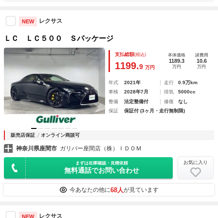
レクサス
NEW
ＬＣ ＬＣ５００ Ｓパッケージ
支払総額
(税込)
本体価格
諸費用
1189.3
10.6
1199.
9
万円
万円
万円
年式
2021年
走行
0.9万km
車検
2028年7月
排気
5000cc
整備
法定整備付
修復
なし
保証
保証付 (3ヶ月・走行無制限)
販売店保証
オンライン商談可
神奈川県座間市
ガリバー座間店（株）ＩＤＯＭ
お気に入り
まずは在庫確認・見積依頼
無料通話でお問い合わせ
68人
今あなたの他に
が見ています
レクサス
NEW