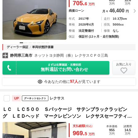
705.
6
万円
万円
万円
46,400
残価ローン
月々
円
年式
2017年
走行
10.3万km
車検
2028年4月
排気
5000cc
整備
法定整備付
修復
なし
保証
保証付 (12ヶ月・走行無制限)
ディーラー保証
車両状態評価書
静岡県三島市
ネッツトヨタ静岡（株）レクサスＣＰＯ三島
お気に入り
まずは在庫確認・見積依頼
無料通話でお問い合わせ
97人
今あなたの他に
が見ています
レクサス
UP
グーネットセレクト
ＬＣ ＬＣ５００ Ｓパッケージ サテンブラックラッピン
グ ＬＥＤヘッド マークレビンソン レクサスセーフティ
＋ シートベンチレーション アクティブスポイラー Ｆｒド
支払総額
(税込)
本体価格
諸費用
ラレコ レーダー ＴＷＳ２１インチＡＷ
955
14.5
969.
5
万円
万円
万円