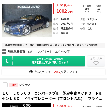
ールソン２１インチアルミ ＯＰドラレコ 社外デジタルイン
支払総額
(税込)
本体価格
諸費用
ナーミラー＆前方ドラレコ カラーＨＵＤ ステアリングヒー
985
17
1002
万円
万円
万円
ター
年式
2018年
走行
3.3万km
車検
2027年1月
排気
5000cc
整備
法定整備付
修復
なし
保証
保証無
車両状態評価書
グー鑑定
OBD診断済み
オンライン商談可
オプション見積り可
埼玉県三郷市
（株）マスダオート エクセル店
お気に入り
まずは在庫確認・見積依頼
無料通話でお問い合わせ
20人
今あなたの他に
が見ています
レクサス
UP
ＬＣ ＬＣ５００ コンバーチブル 認定中古車ＣＰＯ トル
センＬＳＤ ドライブレコーダー（フロントのみ） ブライン
ドスポットモニター バックカメラ
支払総額
(税込)
本体価格
諸費用