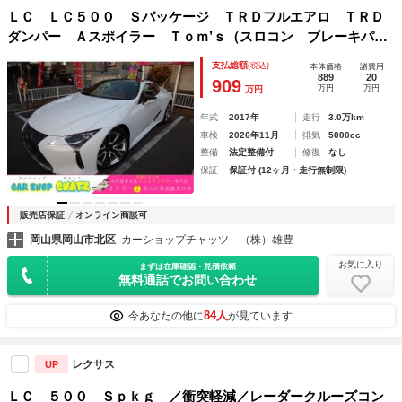
ＬＣ ＬＣ５００ Ｓパッケージ ＴＲＤフルエアロ ＴＲＤ
ダンパー Ａスポイラー Ｔｏｍ’ｓ（スロコン ブレーキパッ
ド）オーカー内装 シートＨ リアフォグ Ｈヒーター ヘッ
支払総額
(税込)
本体価格
諸費用
ドアップＤ ナビフルセグ エアクリ改 デジタルミラー
889
20
909
万円
万円
万円
Ｄ Ｕ
年式
2017年
走行
3.0万km
車検
2026年11月
排気
5000cc
整備
法定整備付
修復
なし
保証
保証付 (12ヶ月・走行無制限)
販売店保証
オンライン商談可
岡山県岡山市北区
カーショップチャッツ （株）雄豊
お気に入り
まずは在庫確認・見積依頼
無料通話でお問い合わせ
84人
今あなたの他に
が見ています
レクサス
UP
ＬＣ ５００ Ｓｐｋｇ ／衝突軽減／レーダークルーズコン