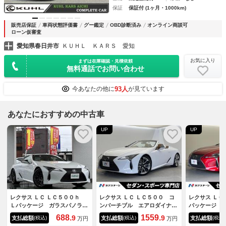
保証
保証付 (1ヶ月・1000km)
販売店保証
車両状態評価書
グー鑑定
OBD診断済み
オンライン商談可
ローン仮審査
愛知県春日井市
ＫＵＨＬ ＫＡＲＳ 愛知
お気に入り
まずは在庫確認・見積依頼
無料通話でお問い合わせ
93人
今あなたの他に
が見ています
あなたにおすすめの中古車
UP
UP
レクサス ＬＣ ＬＣ５００ｈ
レクサス ＬＣ ＬＣ５００ コ
レクサス ＬＣ
Ｌパッケージ ガラスパノラマ
ンバーチブル エアロダイナミ
パッケージ 
ルーフ／ＴＲＤ２１インチ鍛造
クスカウリング マークレビン
プディスプレ
688.
1559.
9
9
支払総額
支払総額
支払総額
(税込)
(税込)
(税込)
万円
万円
アルミホイール／純正ナビ（１
ソンサウンド 純正ＯＰ２１イ
車 アクティ