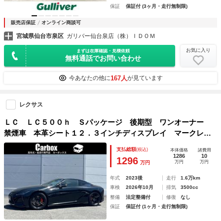
保証
保証付 (3ヶ月・走行無制限)
販売店保証
オンライン商談可
宮城県仙台市泉区
ガリバー仙台泉店（株）ＩＤＯＭ
お気に入り
まずは在庫確認・見積依頼
無料通話でお問い合わせ
167人
今あなたの他に
が見ています
レクサス
ＬＣ ＬＣ５００ｈ Ｓパッケージ 後期型 ワンオーナー
禁煙車 本革シート１２．３インチディスプレイ マークレビ
ンソン 鍛造２１インチアルミ ＴＲＤエアロキット ヘッド
支払総額
(税込)
本体価格
諸費用
アップディスプレイ オレンジキャリパー カーボンルーフＨ
1286
10
1296
万円
万円
万円
ＤＭＩ入力
年式
2023後
走行
1.6万km
車検
2026年10月
排気
3500cc
整備
法定整備付
修復
なし
保証
保証付 (1ヶ月・走行無制限)