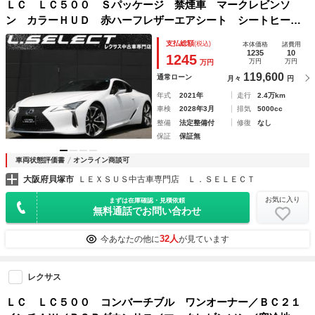
ＬＣ ＬＣ５００ Ｓパッケージ 禁煙車 マークレビンソ
ン カラーＨＵＤ 赤ハーフレザーエアシート シートヒータ
ー セーフティーシステムプラス クルコン メモリ付パワー
支払総額
(税込)
本体価格
諸費用
シート カーボンルーフ ＢＳＭ 三眼ＬＥＤ 純正２１イン
1235
10
1245
万円
万円
万円
チＡＷ
119,600
通常ローン
月々
円
年式
2021年
走行
2.4万km
車検
2028年3月
排気
5000cc
整備
法定整備付
修復
なし
保証
保証無
車両状態評価書
オンライン商談可
大阪府貝塚市
ＬＥＸＳＵＳ中古車専門店 Ｌ．ＳＥＬＥＣＴ
お気に入り
まずは在庫確認・見積依頼
無料通話でお問い合わせ
32人
今あなたの他に
が見ています
レクサス
ＬＣ ＬＣ５００ コンバーチブル ワンオーナー／ＢＣ２１