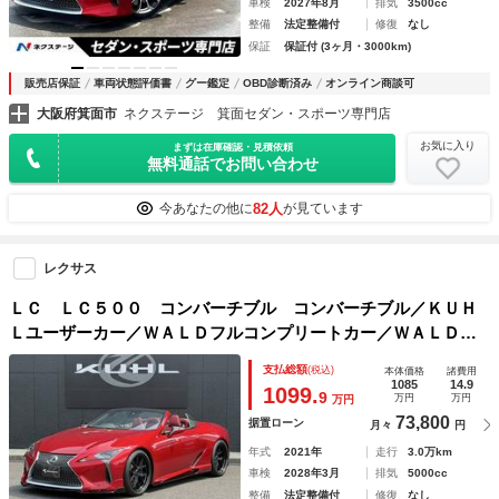
車検
2027年8月
排気
3500cc
整備
法定整備付
修復
なし
保証
保証付 (3ヶ月・3000km)
販売店保証
車両状態評価書
グー鑑定
OBD診断済み
オンライン商談可
大阪府箕面市
ネクステージ 箕面セダン・スポーツ専門店
お気に入り
まずは在庫確認・見積依頼
無料通話でお問い合わせ
82人
今あなたの他に
が見ています
レクサス
ＬＣ ＬＣ５００ コンバーチブル コンバーチブル／ＫＵＨ
Ｌユーザーカー／ＷＡＬＤフルコンプリートカー／ＷＡＬＤオ
リジナルエアロ３点装着済み／ＷＡＬＤ２１インチアルミホイ
支払総額
(税込)
本体価格
諸費用
ール＋コンチネンタルタイヤ／ＢＬＩＴＺ車高調整式サスペン
1085
14.9
1099.
9
万円
万円
万円
ション
73,800
据置ローン
月々
円
年式
2021年
走行
3.0万km
車検
2028年3月
排気
5000cc
整備
法定整備付
修復
なし