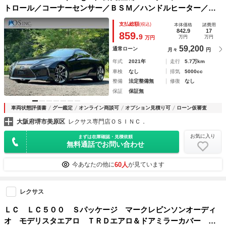
トロール／コーナーセンサー／ＢＳＭ／ハンドルヒーター／シ
ートヒーター・エアコン／パワーシート／シートメモリ／ＥＴ
支払総額
(税込)
本体価格
諸費用
Ｃ／Ｂｌｕｅｔｏｏｔｈ／バックカメラ／フルセグＴＶ
842.9
17
859.
9
万円
万円
万円
59,200
通常ローン
月々
円
年式
2021年
走行
5.7万km
車検
なし
排気
5000cc
整備
法定整備無
修復
なし
保証
保証無
車両状態評価書
グー鑑定
オンライン商談可
オプション見積り可
ローン仮審査
大阪府堺市美原区
レクサス専門店ＯＳＩＮＣ．
お気に入り
まずは在庫確認・見積依頼
無料通話でお問い合わせ
60人
今あなたの他に
が見ています
レクサス
ＬＣ ＬＣ５００ Ｓパッケージ マークレビンソンオーディ
オ モデリスタエアロ ＴＲＤエアロ＆ドアミラーカバー カ