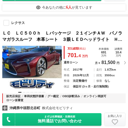
6人
今あなたの他に
が見ています
レクサス
ＬＣ ＬＣ５００ｈ Ｌパッケージ ２１インチＡＷ パノラ
マガラスルーフ 本革シート ３眼ＬＥＤヘッドライト ＨＵ
Ｄ ＢＳＭ バックカメラ ナビ クリアランスソナー オー
支払総額
(税込)
本体価格
諸費用
トクルーズコントロール レーンアシスト 衝突被害軽減シス
691
10.4
701.
4
万円
万円
万円
テム
81,500
通常ローン
月々
円
年式
2017年
走行
1.8万km
車検
2026年12月
排気
3500cc
整備
法定整備付
修復
なし
保証
保証付 (3ヶ月・走行無制限)
販売店保証
車両状態評価書
グー鑑定
OBD診断済み
オンライン商談可
ローン仮審査
沖縄県中頭郡北谷町
株式会社モビリティ
お気に入り
まずは在庫確認・見積依頼
無料通話でお問い合わせ