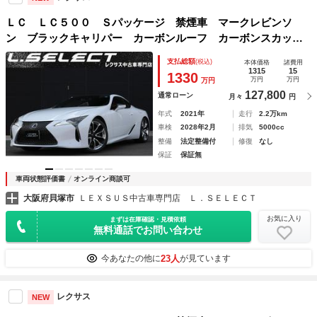
ＬＣ ＬＣ５００ Ｓパッケージ 禁煙車 マークレビンソ
ン ブラックキャリパー カーボンルーフ カーボンスカッフ
プレート 赤ハーフレザーエアシート シートヒーター Ｂ
支払総額
(税込)
本体価格
諸費用
カメラ デジタルインナーミラー カラーＨＵＤ ＢＳＭ 三
1315
15
1330
万円
万円
万円
眼ＬＥＤ
127,800
通常ローン
月々
円
年式
2021年
走行
2.2万km
車検
2028年2月
排気
5000cc
整備
法定整備付
修復
なし
保証
保証無
車両状態評価書
オンライン商談可
大阪府貝塚市
ＬＥＸＳＵＳ中古車専門店 Ｌ．ＳＥＬＥＣＴ
お気に入り
まずは在庫確認・見積依頼
無料通話でお問い合わせ
23人
今あなたの他に
が見ています
レクサス
NEW