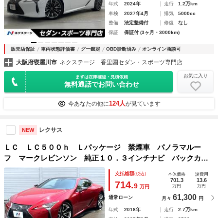
年式
2024年
走行
1.2万km
車検
2027年4月
排気
5000cc
整備
法定整備付
修復
なし
保証
保証付 (3ヶ月・3000km)
販売店保証
車両状態評価書
グー鑑定
OBD診断済み
オンライン商談可
大阪府寝屋川市
ネクステージ 香里園セダン・スポーツ専門店
お気に入り
まずは在庫確認・見積依頼
無料通話でお問い合わせ
124人
今あなたの他に
が見ています
レクサス
NEW
ＬＣ ＬＣ５００ｈ Ｌパッケージ 禁煙車 パノラマルー
フ マークレビンソン 純正１０．３インチナビ バックカメ
ラ セーフティシステムプラス 純正ＯＰ２１インチＡＷ セ
支払総額
(税込)
本体価格
諸費用
ミアニリン革 パワーシート 革巻きステアリング パドルシ
701.3
13.6
714.
9
万円
万円
万円
フト
61,300
通常ローン
月々
円
年式
2018年
走行
2.7万km