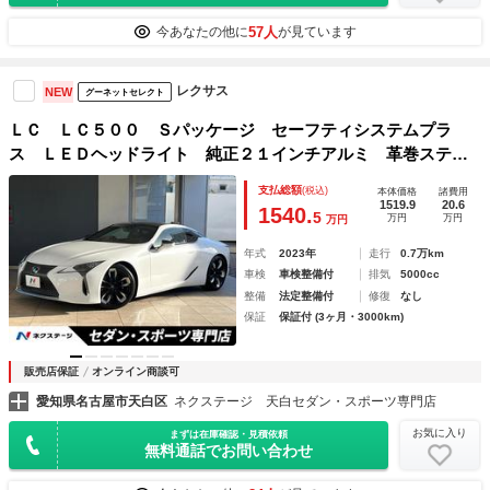
57人
今あなたの他に
が見ています
レクサス
NEW
グーネットセレクト
ＬＣ ＬＣ５００ Ｓパッケージ セーフティシステムプラ
ス ＬＥＤヘッドライト 純正２１インチアルミ 革巻ステア
リング オーカー内装 セミアニリン革シート スマートキ
支払総額
(税込)
本体価格
諸費用
ー プレミアムサウンドシステム シートベンチレーション
1519.9
20.6
1540.
5
万円
万円
万円
シートメモリ
年式
2023年
走行
0.7万km
車検
車検整備付
排気
5000cc
整備
法定整備付
修復
なし
保証
保証付 (3ヶ月・3000km)
販売店保証
オンライン商談可
愛知県名古屋市天白区
ネクステージ 天白セダン・スポーツ専門店
お気に入り
まずは在庫確認・見積依頼
無料通話でお問い合わせ