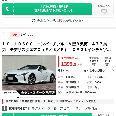
お気に入り
まずは在庫確認・見積依頼
無料通話でお問い合わせ
60人
今あなたの他に
が見ています
レクサス
UP
ＬＣ ＬＣ５００ コンバーチブル Ｖ型８気筒 ４７７馬
力 モデリスタエアロ（Ｆ／Ｓ／Ｒ） ＯＰ２１インチＶ字ス
ポークＡＷ ＨＵＤ フルＬＥＤヘッド セミアニリン赤革
支払総額
(税込)
本体価格
諸費用
シートベンチレーション メーカーナビ セーフティシステム
1378.7
21.2
1399.
9
万円
万円
万円
プラス 禁煙
140,000
通常ローン
月々
円
年式
2021年
走行
0.7万km
車検
車検整備付
排気
5000cc
整備
法定整備付
修復
なし
保証
保証付 (3ヶ月・3000km)
販売店保証
車両状態評価書
グー鑑定
OBD診断済み
オンライン商談可
愛知県春日井市
ネクステージ 春日井セダン・スポーツ専門店
お気に入り
まずは在庫確認・見積依頼