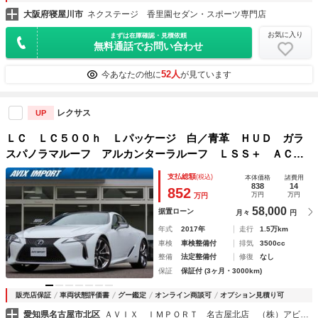
大阪府寝屋川市
ネクステージ 香里園セダン・スポーツ専門店
お気に入り
まずは在庫確認・見積依頼
無料通話でお問い合わせ
52人
今あなたの他に
が見ています
レクサス
UP
ＬＣ ＬＣ５００ｈ Ｌパッケージ 白／青革 ＨＵＤ ガラ
スパノラマルーフ アルカンターラルーフ ＬＳＳ＋ ＡＣ
Ｃ ナビ ＴＶ バックカメラ ステアリング＆シートヒータ
支払総額
(税込)
本体価格
諸費用
ー ベンチレーション 三眼ＬＥＤライト ２１ＡＷ １オー
838
14
852
万円
万円
万円
ナー
58,000
据置ローン
月々
円
年式
2017年
走行
1.5万km
車検
車検整備付
排気
3500cc
整備
法定整備付
修復
なし
保証
保証付 (3ヶ月・3000km)
販売店保証
車両状態評価書
グー鑑定
オンライン商談可
オプション見積り可
愛知県名古屋市北区
ＡＶＩＸ ＩＭＰＯＲＴ 名古屋北店 （株）アビックスコーポレーション