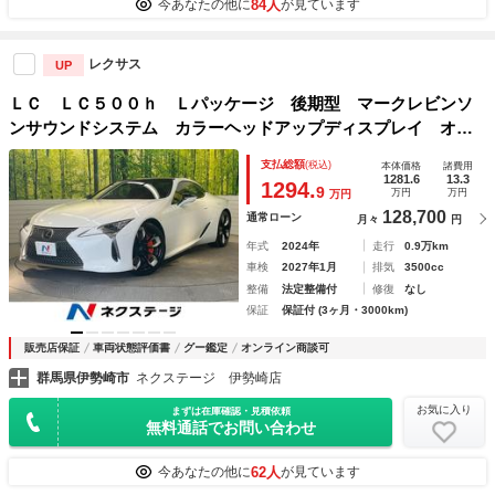
84人
今あなたの他に
が見ています
レクサス
UP
ＬＣ ＬＣ５００ｈ Ｌパッケージ 後期型 マークレビンソ
ンサウンドシステム カラーヘッドアップディスプレイ オレ
ンジブレーキキャリパー パノラマガラスルーフ 前席レッド
支払総額
(税込)
本体価格
諸費用
セミアニリン革シート 後席Ｌ－ＴＥＸシート 前席電動ヘッ
1281.6
13.3
1294.
9
万円
万円
万円
ドレスト
128,700
通常ローン
月々
円
年式
2024年
走行
0.9万km
車検
2027年1月
排気
3500cc
整備
法定整備付
修復
なし
保証
保証付 (3ヶ月・3000km)
販売店保証
車両状態評価書
グー鑑定
オンライン商談可
群馬県伊勢崎市
ネクステージ 伊勢崎店
お気に入り
まずは在庫確認・見積依頼
無料通話でお問い合わせ
62人
今あなたの他に
が見ています