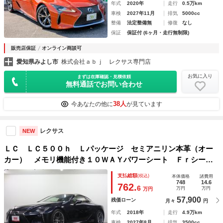
年式
2020年
走行
0.5万km
車検
2027年11月
排気
5000cc
整備
法定整備無
修復
なし
保証
保証付 (6ヶ月・走行無制限)
販売店保証
オンライン商談可
愛知県みよし市
株式会社ａｂｊ レクサス専門店
お気に入り
まずは在庫確認・見積依頼
無料通話でお問い合わせ
38人
今あなたの他に
が見ています
レクサス
NEW
ＬＣ ＬＣ５００ｈ Ｌパッケージ セミアニリン本革（オー
カー） メモリ機能付き１０ＷＡＹパワーシート Ｆｒシート
ヒーター／ベンチレーション ステアリングヒーター ガラス
支払総額
(税込)
本体価格
諸費用
ルーフ 純正ＳＤナビ 地デジＴＶ Ｂカメラ ＬＳＳ＋ 三
748
14.6
762.
6
万円
万円
万円
眼ＬＥＤ
57,900
残価ローン
月々
円
年式
2018年
走行
4.9万km
車検
2027年8月
排気
3500cc