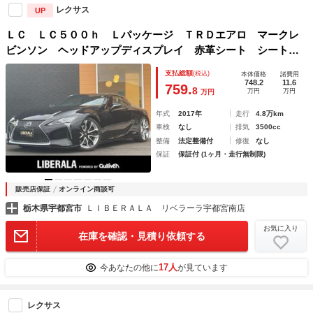
レクサス
UP
ＬＣ ＬＣ５００ｈ Ｌパッケージ ＴＲＤエアロ マークレ
ビンソン ヘッドアップディスプレイ 赤革シート シートベ
ンチレーション 衝突軽減 ＡＣＣ ＢＳＭ 純正ナビＴＶ
支払総額
(税込)
本体価格
諸費用
バックカメラ クリアランスソナー 三眼ＬＥＤ ＯＰ２１ｉ
748.2
11.6
759.
8
万円
万円
万円
ｎｃＡＷ
年式
2017年
走行
4.8万km
車検
なし
排気
3500cc
整備
法定整備付
修復
なし
保証
保証付 (1ヶ月・走行無制限)
販売店保証
オンライン商談可
栃木県宇都宮市
ＬＩＢＥＲＡＬＡ リベラーラ宇都宮南店
お気に入り
在庫を確認・見積り依頼する
17人
今あなたの他に
が見ています
レクサス