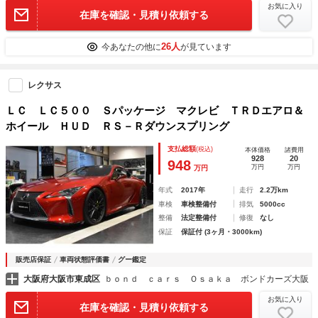
お気に入り
在庫を確認・見積り依頼する
26人
今あなたの他に
が見ています
レクサス
ＬＣ ＬＣ５００ Ｓパッケージ マクレビ ＴＲＤエアロ＆
ホイール ＨＵＤ ＲＳ－Ｒダウンスプリング
支払総額
(税込)
本体価格
諸費用
928
20
948
万円
万円
万円
年式
2017年
走行
2.2万km
車検
車検整備付
排気
5000cc
整備
法定整備付
修復
なし
保証
保証付 (3ヶ月・3000km)
販売店保証
車両状態評価書
グー鑑定
大阪府大阪市東成区
ｂｏｎｄ ｃａｒｓ Ｏｓａｋａ ボンドカーズ大阪
お気に入り
在庫を確認・見積り依頼する