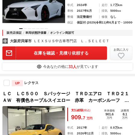
年式
2024年
走行
1.7万km
車検
2027年6月
排気
5000cc
整備
法定整備付
修復
なし
保証
保証付 (2029(令和11)年6月まで・100000
販売店保証
車両状態評価書
オンライン商談可
大阪府貝塚市
ＬＥＸＳＵＳ中古車専門店 Ｌ．ＳＥＬＥＣＴ
お気に入り
在庫を確認・見積り依頼する
33人
今あなたの他に
が見ています
レクサス
UP
ＬＣ ＬＣ５００ Ｓパッケージ ＴＲＤエアロ ＴＲＤ２１
ＡＷ 有償色ネープルスイエロー 赤革 カーボンルーフ ア
クティブリアウイング カラーＨＵＤ 寒冷地仕様 シートヒ
支払総額
(税込)
本体価格
諸費用
ーター／クーラー ステアリングヒーター レーンキープアシ
901.6
8.1
909.
7
万円
万円
万円
スト
年式
2017年
走行
0.9万km
車検
2026年12月
排気
5000cc