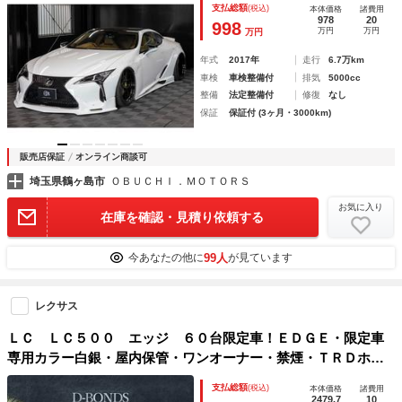
支払総額
(税込)
本体価格
諸費用
978
20
998
万円
万円
万円
年式
2017年
走行
6.7万km
車検
車検整備付
排気
5000cc
整備
法定整備付
修復
なし
保証
保証付 (3ヶ月・3000km)
販売店保証
オンライン商談可
埼玉県鶴ヶ島市
ＯＢＵＣＨＩ．ＭＯＴＯＲＳ
お気に入り
在庫を確認・見積り依頼する
99人
今あなたの他に
が見ています
レクサス
ＬＣ ＬＣ５００ エッジ ６０台限定車！ＥＤＧＥ・限定車
専用カラー白銀・屋内保管・ワンオーナー・禁煙・ＴＲＤホイ
ール・ＴＲＤフロントスポイラー・ＴＲＤサイドスカート・Ｔ
支払総額
(税込)
本体価格
諸費用
ＲＤリヤディフューザー・ヘッドアップディスプレイ・ナビＴ
2479.7
10