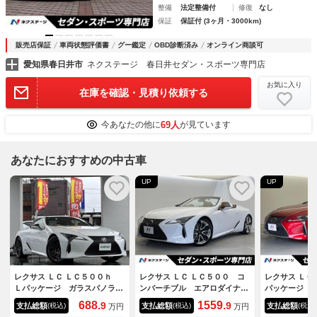
整備
法定整備付
修復
なし
保証
保証付 (3ヶ月・3000km)
販売店保証
車両状態評価書
グー鑑定
OBD診断済み
オンライン商談可
愛知県春日井市
ネクステージ 春日井セダン・スポーツ専門店
お気に入り
在庫を確認・見積り依頼する
69人
今あなたの他に
が見ています
あなたにおすすめの中古車
UP
UP
レクサス ＬＣ ＬＣ５００ｈ
レクサス ＬＣ ＬＣ５００ コ
レクサス ＬＣ
Ｌパッケージ ガラスパノラマ
ンバーチブル エアロダイナミ
パッケージ 
ルーフ／ＴＲＤ２１インチ鍛造
クスカウリング マークレビン
プディスプレ
688.
1559.
9
9
支払総額
支払総額
支払総額
(税込)
(税込)
(税込)
万円
万円
アルミホイール／純正ナビ（１
ソンサウンド 純正ＯＰ２１イ
車 アクティ