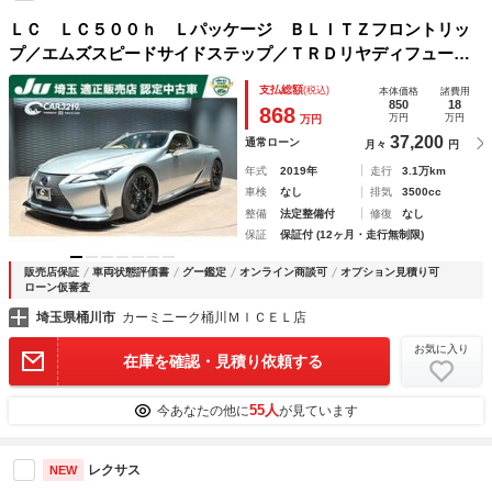
ＬＣ ＬＣ５００ｈ Ｌパッケージ ＢＬＩＴＺフロントリッ
プ／エムズスピードサイドステップ／ＴＲＤリヤディフューザ
ー／ガラスルーフ／オーカーインテリア／アルカンターラ／ナ
支払総額
(税込)
本体価格
諸費用
ビ／フルセグ／Ｂカメラ／ＥＴＣ２．０／ＢＳＭ／ＨＵＤ／三
850
18
868
万円
万円
万円
眼Ｈライト
37,200
通常ローン
月々
円
年式
2019年
走行
3.1万km
車検
なし
排気
3500cc
整備
法定整備付
修復
なし
保証
保証付 (12ヶ月・走行無制限)
販売店保証
車両状態評価書
グー鑑定
オンライン商談可
オプション見積り可
ローン仮審査
埼玉県桶川市
カーミニーク桶川ＭＩＣＥＬ店
お気に入り
在庫を確認・見積り依頼する
55人
今あなたの他に
が見ています
レクサス
NEW