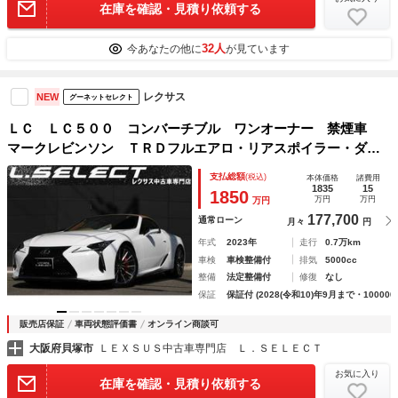
在庫を確認・見積り依頼する
32人
今あなたの他に
が見ています
レクサス
NEW
グーネットセレクト
ＬＣ ＬＣ５００ コンバーチブル ワンオーナー 禁煙車
マークレビンソン ＴＲＤフルエアロ・リアスポイラー・ダイ
ナミクスミラーカバー オレンジキャリパー 寒冷地仕様 Ｌ
支払総額
(税込)
本体価格
諸費用
ＳＤ ２１インチＡＷ カラーＨＵＤ パノラマビュー 茶革
1835
15
1850
万円
万円
万円
シート
177,700
通常ローン
月々
円
年式
2023年
走行
0.7万km
車検
車検整備付
排気
5000cc
整備
法定整備付
修復
なし
保証
保証付 (2028(令和10)年9月まで・100000
販売店保証
車両状態評価書
オンライン商談可
大阪府貝塚市
ＬＥＸＳＵＳ中古車専門店 Ｌ．ＳＥＬＥＣＴ
お気に入り
在庫を確認・見積り依頼する