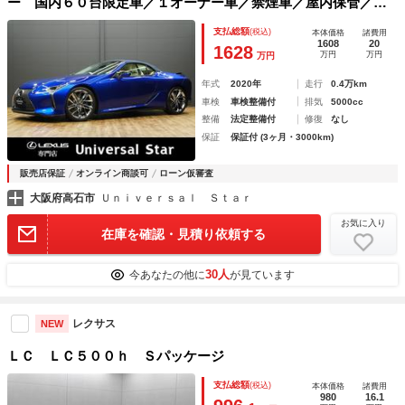
ー 国内６０台限定車／１オーナー車／禁煙車／屋内保管／寒
冷地仕様車／ＴＲＤエアロ＆ウイング＆ミラー／モデリスタ２
支払総額
(税込)
本体価格
諸費用
１ＩＮ鍛造ホイール／マクレビ／本革（冷温機能）／ＨＵＤヘ
1608
20
1628
万円
万円
万円
ッドアップディスプレイ／ＥＴＣ２．０
年式
2020年
走行
0.4万km
車検
車検整備付
排気
5000cc
整備
法定整備付
修復
なし
保証
保証付 (3ヶ月・3000km)
販売店保証
オンライン商談可
ローン仮審査
大阪府高石市
Ｕｎｉｖｅｒｓａｌ Ｓｔａｒ
お気に入り
在庫を確認・見積り依頼する
30人
今あなたの他に
が見ています
レクサス
NEW
ＬＣ ＬＣ５００ｈ Ｓパッケージ
支払総額
(税込)
本体価格
諸費用
980
16.1