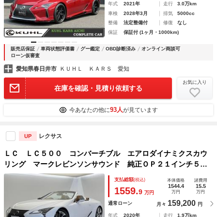
年式
2021年
走行
3.0万km
車検
2028年3月
排気
5000cc
整備
法定整備付
修復
なし
保証
保証付 (1ヶ月・1000km)
販売店保証
車両状態評価書
グー鑑定
OBD診断済み
オンライン商談可
ローン仮審査
愛知県春日井市
ＫＵＨＬ ＫＡＲＳ 愛知
お気に入り
在庫を確認・見積り依頼する
93人
今あなたの他に
が見ています
レクサス
UP
ＬＣ ＬＣ５００ コンバーチブル エアロダイナミクスカウ
リング マークレビンソンサウンド 純正ＯＰ２１インチ５本
Ｖ字スポークポリッシュ仕上げ 純正ＳＤナビ バックカメ
支払総額
(税込)
本体価格
諸費用
ラ プリクラッシュセーフティ ブラインドスポットモニター
1544.4
15.5
1559.
9
万円
万円
万円
159,200
通常ローン
月々
円
年式
2020年
走行
1.9万km