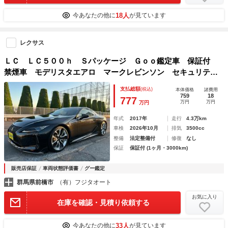
18人
今あなたの他に
が見ています
レクサス
ＬＣ ＬＣ５００ｈ Ｓパッケージ Ｇｏｏ鑑定車 保証付
禁煙車 モデリスタエアロ マークレビンソン セキュリテ
ィ ミラー型ドラレコ ＥＴＣ２．０ ＴＶキット ＤＶＤ
支払総額
(税込)
本体価格
諸費用
Ｂｌｕｅｔｏｏｔｈ 電動トランクスポイラー ＴＲＤリアス
759
18
777
万円
万円
万円
ポイラー
年式
2017年
走行
4.3万km
車検
2026年10月
排気
3500cc
整備
法定整備付
修復
なし
保証
保証付 (1ヶ月・3000km)
販売店保証
車両状態評価書
グー鑑定
群馬県前橋市
（有）フジタオート
お気に入り
在庫を確認・見積り依頼する
33人
今あなたの他に
が見ています