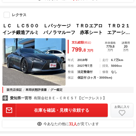
レクサス
ＬＣ ＬＣ５００ Ｌパッケージ ＴＲＤエアロ ＴＲＤ２１
インチ鍛造アルミ パノラマルーフ 赤革シート エアーシー
ト レーダークルーズコントロール ディーラー点検記録簿
支払総額
(税込)
本体価格
諸費用
三眼ＬＥＤヘッド ブラインドスポットモニター バックカメ
779.8
20
799.
8
万円
万円
万円
ラ
年式
2018年
走行
6.7万km
車検
2027年7月
排気
5000cc
整備
法定整備付
修復
なし
保証
保証付 (3ヶ月・3000km)
販売店保証
車両状態評価書
グー鑑定
愛知県一宮市
有限会社ＢＥ－ＣＲＥＳＴ【ビークレスト】
お気に入り
在庫を確認・見積り依頼する
31人
今あなたの他に
が見ています