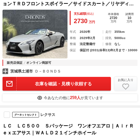
ョンＴＲＤフロントスポイラー／サイドスカート／リヤディフ
ューザー・ボディコーティング施工済み・ウィンドスクリー
支払総額
(税込)
本体価格
諸費用
ン・レクサスレコーダー・ＨＤＭＩ入力・限定車専用フロアマ
2720
10
2730
万円
万円
万円
ット・禁煙車
年式
2026年
走行
355km
車検
2029年2月
排気
5000cc
整備
法定整備付
修復
なし
保証
保証付 (2031(令和13)年2月まで・100000
販売店保証
オンライン商談可
茨城県土浦市
Ｄ－ＢＯＮＤＳ
お気に入り
在庫を確認・見積り依頼する
259人
今あなたの他に
が見ています
レクサス
グーネットセレクト
ＬＣ ＬＣ５００ Ｓパッケージ ワンオフエアロ｜ＡｉｒＲ
ｅｘエアサス｜ＷＡＬＤ２１インチホイール