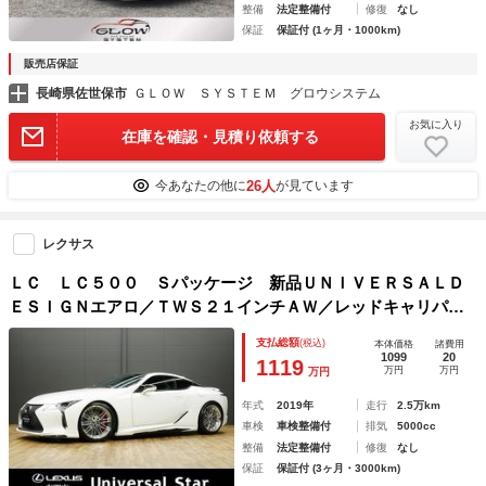
整備
法定整備付
修復
なし
保証
保証付 (1ヶ月・1000km)
販売店保証
長崎県佐世保市
ＧＬＯＷ ＳＹＳＴＥＭ グロウシステム
お気に入り
在庫を確認・見積り依頼する
26人
今あなたの他に
が見ています
レクサス
ＬＣ ＬＣ５００ Ｓパッケージ 新品ＵＮＩＶＥＲＳＡＬＤ
ＥＳＩＧＮエアロ／ＴＷＳ２１インチＡＷ／レッドキャリパー
／ＴＯＭＳチタンマフラー／１オーナー車／禁煙車／屋内保管
支払総額
(税込)
本体価格
諸費用
／寒冷地仕様車／マークレビンソン／ＣＦＲＰルーフ／ＨＵＤ
1099
20
1119
万円
万円
万円
／ＥＴＣ
年式
2019年
走行
2.5万km
車検
車検整備付
排気
5000cc
整備
法定整備付
修復
なし
保証
保証付 (3ヶ月・3000km)