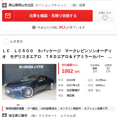
岡山県岡山市北区
カーショップチャッツ （株）雄豊
お気に入り
在庫を確認・見積り依頼する
84人
今あなたの他に
が見ています
レクサス
ＬＣ ＬＣ５００ Ｓパッケージ マークレビンソンオーディ
オ モデリスタエアロ ＴＲＤエアロ＆ドアミラーカバー カ
ールソン２１インチアルミ ＯＰドラレコ 社外デジタルイン
支払総額
(税込)
本体価格
諸費用
ナーミラー＆前方ドラレコ カラーＨＵＤ ステアリングヒー
985
17
1002
万円
万円
万円
ター
年式
2018年
走行
3.3万km
車検
2027年1月
排気
5000cc
整備
法定整備付
修復
なし
保証
保証無
車両状態評価書
グー鑑定
OBD診断済み
オンライン商談可
オプション見積り可
埼玉県三郷市
（株）マスダオート エクセル店