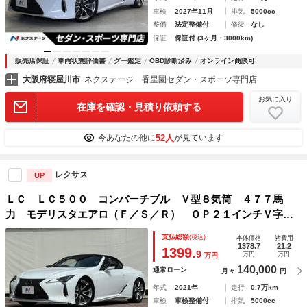
車検
2027年11月
排気
5000cc
整備
法定整備付
修復
なし
保証
保証付 (3ヶ月・3000km)
販売店保証
車両状態評価書
グー鑑定
OBD診断済み
オンライン商談可
大阪府寝屋川市
ネクステージ 香里園セダン・スポーツ専門店
お気に入り
在庫を確認・見積り依頼する
52人
今あなたの他に
が見ています
レクサス
UP
ＬＣ ＬＣ５００ コンバーチブル Ｖ型８気筒 ４７７馬
力 モデリスタエアロ（Ｆ／Ｓ／Ｒ） ＯＰ２１インチＶ字ス
ポークＡＷ ＨＵＤ フルＬＥＤヘッド セミアニリン赤革
支払総額
(税込)
本体価格
諸費用
シートベンチレーション メーカーナビ セーフティシステム
1378.7
21.2
1399.
9
万円
万円
万円
プラス 禁煙
140,000
通常ローン
月々
円
年式
2021年
走行
0.7万km
車検
車検整備付
排気
5000cc