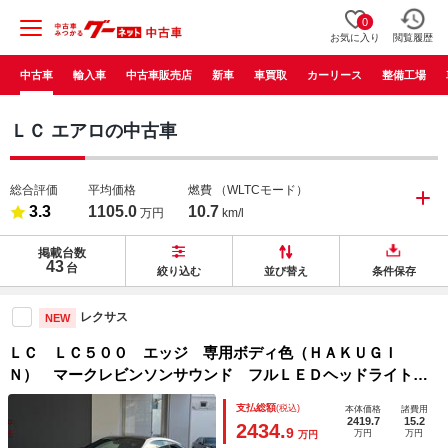
0
お気に入り
閲覧履歴
中古車
輸入車
中古車販売店
新車
車買取
カーリース
整備工場
ＬＣ エアロの中古車
総合評価
平均価格
燃費
（WLTCモード）
3.3
1105.0
10.7
万円
km/l
掲載台数
43
台
絞り込む
並び替え
条件保存
レクサス
NEW
ＬＣ ＬＣ５００ エッジ 専用ボディ色（ＨＡＫＵＧＩ
Ｎ） マークレビンソンサウンド フルＬＥＤヘッドライト
純正２１インチアルミ ＡＴオイルクーラー ヘッドアップデ
支払総額
(税込)
本体価格
諸費用
ィスプレイ 専用内装（ＫＡＣＨＩＩＲＯ） 専用スカッフプ
2419.7
15.2
2434.
9
万円
万円
万円
レート