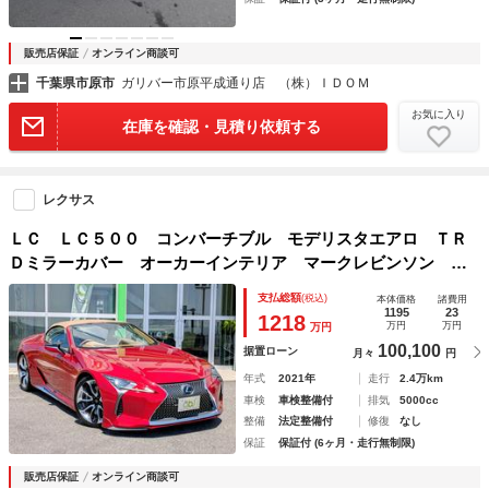
販売店保証
オンライン商談可
千葉県市原市
ガリバー市原平成通り店 （株）ＩＤＯＭ
お気に入り
在庫を確認・見積り依頼する
レクサス
ＬＣ ＬＣ５００ コンバーチブル モデリスタエアロ ＴＲ
Ｄミラーカバー オーカーインテリア マークレビンソン 前
後ドラレコ ヘッドアップディスプレイ セミアニリン本革シ
支払総額
(税込)
本体価格
諸費用
ート ベンチレーション／シートヒーター
1195
23
1218
万円
万円
万円
100,100
据置ローン
月々
円
年式
2021年
走行
2.4万km
車検
車検整備付
排気
5000cc
整備
法定整備付
修復
なし
保証
保証付 (6ヶ月・走行無制限)
販売店保証
オンライン商談可