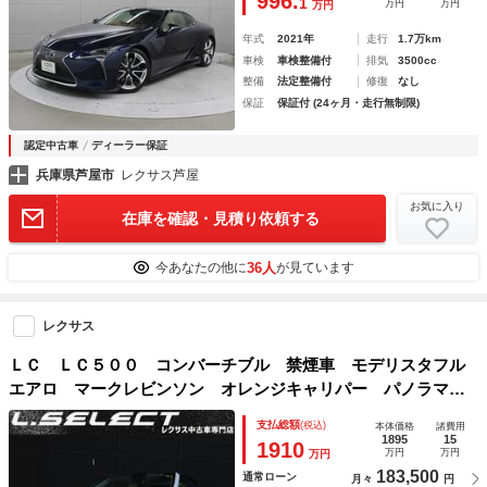
996.
1
万円
万円
万円
年式
2021年
走行
1.7万km
車検
車検整備付
排気
3500cc
整備
法定整備付
修復
なし
保証
保証付 (24ヶ月・走行無制限)
認定中古車
ディーラー保証
兵庫県芦屋市
レクサス芦屋
お気に入り
在庫を確認・見積り依頼する
36人
今あなたの他に
が見ています
レクサス
ＬＣ ＬＣ５００ コンバーチブル 禁煙車 モデリスタフル
エアロ マークレビンソン オレンジキャリパー パノラマビ
ュー ホワイトブルー革エアシート シートヒーター トムス
支払総額
(税込)
本体価格
諸費用
２１インチＡＷ トムスリヤスポイラー トルセンＬＳＤ カ
1895
15
1910
万円
万円
万円
ラーＨＵＤ
183,500
通常ローン
月々
円