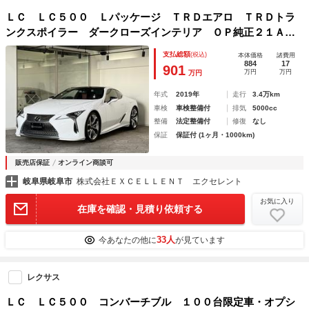
ＬＣ ＬＣ５００ Ｌパッケージ ＴＲＤエアロ ＴＲＤトラ
ンクスポイラー ダークローズインテリア ＯＰ純正２１Ａ
Ｗ パノラマルーフ シートヒーター／クーラー ステアリン
支払総額
(税込)
本体価格
諸費用
グヒーター 三眼ＬＥＤヘッドライト 純正ナビＴＶ スペア
884
17
901
万円
万円
万円
キー
年式
2019年
走行
3.4万km
車検
車検整備付
排気
5000cc
整備
法定整備付
修復
なし
保証
保証付 (1ヶ月・1000km)
販売店保証
オンライン商談可
岐阜県岐阜市
株式会社ＥＸＣＥＬＬＥＮＴ エクセレント
お気に入り
在庫を確認・見積り依頼する
33人
今あなたの他に
が見ています
レクサス
ＬＣ ＬＣ５００ コンバーチブル １００台限定車・オプシ