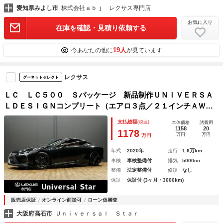
愛知県みよし市
株式会社ａｂｊ レクサス専門店
お気に入り
在庫を確認・見積り依頼する
19人
今あなたの他に
が見ています
レクサス
グーネットセレクト
ＬＣ ＬＣ５００ Ｓパッケージ 新品制作ＵＮＩＶＥＲＳＡ
ＬＤＥＳＩＧＮコンプリート（エアロ３点／２１インチＡＷ／
新品国産タイヤ）／１オーナー／禁煙／屋内保管／寒冷地仕様
支払総額
(税込)
本体価格
諸費用
／マークレビンソン／ＨＵＤ／ＣＦＲＰカーボンルーフ／ＥＴ
1158
20
1178
万円
万円
万円
Ｃ２．０
年式
2020年
走行
1.6万km
車検
車検整備付
排気
5000cc
整備
法定整備付
修復
なし
保証
保証付 (3ヶ月・3000km)
販売店保証
オンライン商談可
ローン仮審査
大阪府高石市
Ｕｎｉｖｅｒｓａｌ Ｓｔａｒ