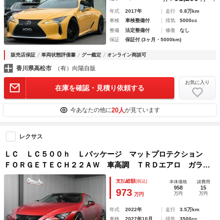
年式
2017年
走行
0.8万km
車検
車検整備付
排気
5000cc
整備
法定整備付
修復
なし
保証
保証付 (3ヶ月・5000km)
販売店保証
車両状態評価書
グー鑑定
オンライン商談可
香川県高松市
（有）向陽自販
お気に入り
在庫を確認・見積り依頼する
20人
今あなたの他に
が見ています
レクサス
ＬＣ ＬＣ５００ｈ Ｌパッケージ マットプロテクション
ＦＯＲＧＥＴＥＣＨ２２ＡＷ 車高調 ＴＲＤエアロ ガラス
ルーフ ３眼ＬＥＤヘッドライト 純正ナビ ＴＶ レッドレ
支払総額
(税込)
本体価格
諸費用
ザー
958
15
973
万円
万円
万円
年式
2022年
走行
3.5万km
車検
2027年10月
排気
3500cc