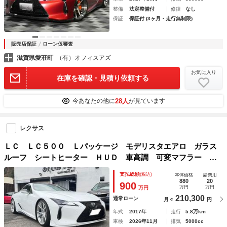
整備
法定整備付
修復
なし
保証
保証付 (3ヶ月・走行無制限)
販売店保証
ローン仮審査
滋賀県愛荘町
（有）オフィスアズ
お気に入り
在庫を確認・見積り依頼する
28人
今あなたの他に
が見ています
レクサス
ＬＣ ＬＣ５００ Ｌパッケージ モデリスタエアロ ガラス
ルーフ シートヒーター ＨＵＤ 車高調 可変マフラー ２
２インチ鍛造ホイール バックカメラ ワンオーナー
支払総額
(税込)
本体価格
諸費用
880
20
900
万円
万円
万円
210,300
通常ローン
月々
円
年式
2017年
走行
5.8万km
車検
2026年11月
排気
5000cc