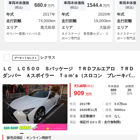
０．３インチワイドディスプレ
ンチ５本Ｖ字スポークポリッシ
ー 純正２１
車両本体価格
車両本体価格
車両本体価格
680.
1544.
9
4
万円
万円
イ）バックカメラ／セーフティ
ュ仕上げ 純正ＳＤナビ バッ
ール アルカ
(税込)
(税込)
(税込)
システムプラス／パドルシフト
クカメラ プリクラッシュセー
プリクラッシ
年式
2017年
年式
2020年
年式
／革巻きステアリング／ＬＥＤ
フティ ブラインドスポットモ
煙車 ブライ
走行距離
74,000km
走行距離
19,000km
走行距離
オートヘッドライト
ニター
ター ＥＴＣ
エリア
鹿児島県
エリア
大阪府
エリア
ガリバー鹿屋バイパス店
ネクステージ 香里園セダン・ス
ネクステージ 
ポーツ専門店
ポーツ専門店
レクサス
グーネットセレクト
ＬＣ ＬＣ５００ Ｓパッケージ ＴＲＤフルエアロ ＴＲＤ
ダンパー Ａスポイラー Ｔｏｍ’ｓ（スロコン ブレーキパッ
ド）オーカー内装 シートＨ リアフォグ Ｈヒーター ヘッ
支払総額
(税込)
本体価格
諸費用
ドアップＤ ナビフルセグ エアクリ改 デジタルミラー
889
20
909
万円
万円
万円
Ｄ Ｕ
年式
2017年
走行
3.0万km
車検
2026年11月
排気
5000cc
整備
法定整備付
修復
なし
保証
保証付 (12ヶ月・走行無制限)
販売店保証
オンライン商談可