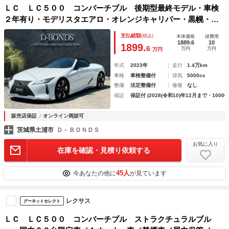
ＬＣ ＬＣ５００ コンバーチブル 後期型最終モデル・車検
２年有り・モデリスタエアロ・オレンジキャリパー・黒幌・オ
プションフロアマット・１２．３インチディスプレイ・ナビ・
支払総額
(税込)
本体価格
諸費用
地デジ・ワイヤレスカープレイ・新車保証令和１０年１２月ま
1889.6
10
1899.
6
万円
万円
万円
で・禁煙車
年式
2023年
走行
1.4万km
車検
車検整備付
排気
5000cc
整備
法定整備付
修復
なし
保証
保証付 (2028(令和10)年12月まで・10000
販売店保証
オンライン商談可
茨城県土浦市
Ｄ－ＢＯＮＤＳ
お気に入り
在庫を確認・見積り依頼する
45人
今あなたの他に
が見ています
レクサス
グーネットセレクト
ＬＣ ＬＣ５００ コンバーチブル ストラクチュラルブル