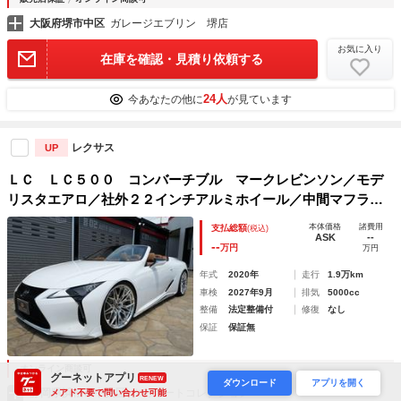
大阪府堺市中区
ガレージエブリン 堺店
お気に入り
在庫を確認・見積り依頼する
24人
今あなたの他に
が見ています
レクサス
UP
ＬＣ ＬＣ５００ コンバーチブル マークレビンソン／モデ
リスタエアロ／社外２２インチアルミホイール／中間マフラー
可変式／社外ローダウン／カーボンリアスポイラー／ブラック
本体価格
諸費用
支払総額
(税込)
アウト／ＯＰヘッドアップディスプレイ！
ASK
--
--
万円
万円
年式
2020年
走行
1.9万km
車検
2027年9月
排気
5000cc
整備
法定整備付
修復
なし
保証
保証無
オンライン商談可
グーネットアプリ
RENEW
ダウンロード
アプリを開く
静岡県浜松市中央区
タカオートコレクション
メアド不要で問い合わせ可能