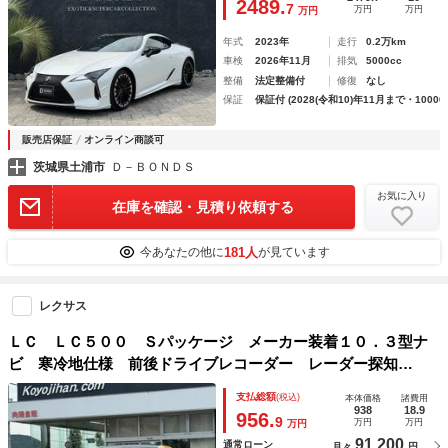
2489.
7
万円
万円
万円
Ｖ
年式
2023年
走行
0.2万km
車検
2026年11月
排気
5000cc
整備
法定整備付
修復
なし
保証
保証付 (2028(令和10)年11月まで・10000
販売店保証
オンライン商談可
茨城県土浦市
Ｄ－ＢＯＮＤＳ
お気に入り
在庫を確認・見積り依頼する
181人
今あなたの他に
が見ています
レクサス
ＬＣ ＬＣ５００ Ｓパッケージ メーカー装着１０．３型ナ
ビ 寒冷地仕様 前後ドライブレコーダー レーダー探知
機 ステアリングヒーター 前席ベンチレーション 前席シ
支払総額
(税込)
本体価格
諸費用
ートヒーター ＨＵＤ ＴＲＤフルエアロ ＴＲＤ２１インチ
938
18.9
956.
9
万円
万円
万円
鍛造ＡＷ
91,200
通常ローン
月々
円