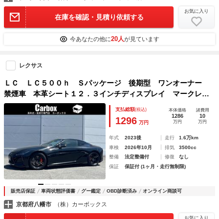
お気に入り
在庫を確認・見積り依頼する
20人
今あなたの他に
が見ています
レクサス
ＬＣ ＬＣ５００ｈ Ｓパッケージ 後期型 ワンオーナー
禁煙車 本革シート１２．３インチディスプレイ マークレビ
ンソン 鍛造２１インチアルミ ＴＲＤエアロキット ヘッド
支払総額
(税込)
本体価格
諸費用
アップディスプレイ オレンジキャリパー カーボンルーフＨ
1286
10
1296
万円
万円
万円
ＤＭＩ入力
年式
2023後
走行
1.6万km
車検
2026年10月
排気
3500cc
整備
法定整備付
修復
なし
保証
保証付 (1ヶ月・走行無制限)
販売店保証
車両状態評価書
グー鑑定
OBD診断済み
オンライン商談可
京都府八幡市
（株）カーボックス
お気に入り