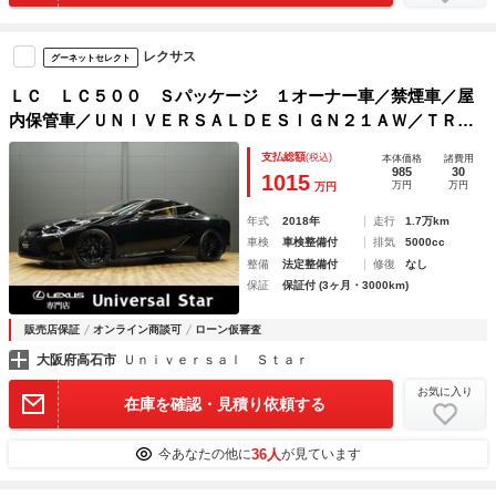
レクサス
グーネットセレクト
ＬＣ ＬＣ５００ Ｓパッケージ １オーナー車／禁煙車／屋
内保管車／ＵＮＩＶＥＲＳＡＬＤＥＳＩＧＮ２１ＡＷ／ＴＲＤ
エアロ＆ウイング／全面ブラックカスタム／ＣＦＲＰルーフ／
支払総額
(税込)
本体価格
諸費用
スカッフクリア塗装／茶本革シート（冷温付）／ＨＵＤ／ＥＴ
985
30
1015
万円
万円
万円
Ｃ２．０
年式
2018年
走行
1.7万km
車検
車検整備付
排気
5000cc
整備
法定整備付
修復
なし
保証
保証付 (3ヶ月・3000km)
販売店保証
オンライン商談可
ローン仮審査
大阪府高石市
Ｕｎｉｖｅｒｓａｌ Ｓｔａｒ
お気に入り
在庫を確認・見積り依頼する
36人
今あなたの他に
が見ています