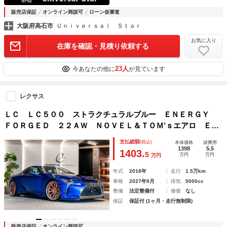
販売店保証
オンライン商談可
ローン仮審査
大阪府高石市
Ｕｎｉｖｅｒｓａｌ Ｓｔａｒ
お気に入り
在庫を確認・見積り依頼する
23人
今あなたの他に
が見ています
レクサス
ＬＣ ＬＣ５００ ストラクチュラルブルー ＥＮＥＲＧＹ
ＦＯＲＧＥＤ ２２ＡＷ ＮＯＶＥＬ＆ＴＯＭ’ｓエアロ ＥＸ
ＨＡＵＴＥＣＨ ＪＡＰＡＮ レーシングフロント＆センター
支払総額
(税込)
本体価格
諸費用
パイプ ３２６ＰＯＷＥＲ リフター（ＣＵＰＭＡＮ） カッ
1398
5.5
1403.
5
万円
万円
万円
プ ＲＳＲ車高調
年式
2018年
走行
1.5万km
車検
2027年9月
排気
5000cc
整備
法定整備付
修復
なし
保証
保証付 (1ヶ月・走行無制限)
販売店保証
オンライン商談可