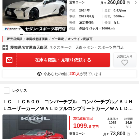
260,800
通常ローン
月々
円
年式
2024年
走行
0.4万km
車検
2027年2月
排気
5000cc
整備
法定整備付
修復
なし
保証
保証付 (3ヶ月・3000km)
販売店保証
車両状態評価書
グー鑑定
オンライン商談可
愛知県名古屋市天白区
ネクステージ 天白セダン・スポーツ専門店
お気に入り
在庫を確認・見積り依頼する
201人
今あなたの他に
が見ています
レクサス
ＬＣ ＬＣ５００ コンバーチブル コンバーチブル／ＫＵＨ
Ｌユーザーカー／ＷＡＬＤフルコンプリートカー／ＷＡＬＤオ
リジナルエアロ３点装着済み／ＷＡＬＤ２１インチアルミホイ
支払総額
(税込)
本体価格
諸費用
ール＋コンチネンタルタイヤ／ＢＬＩＴＺ車高調整式サスペン
1085
14.9
1099.
9
万円
万円
万円
ション
73,800
据置ローン
月々
円