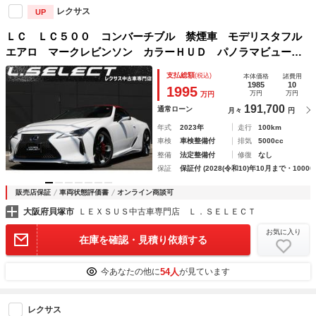
レクサス
UP
ＬＣ ＬＣ５００ コンバーチブル 禁煙車 モデリスタフル
エアロ マークレビンソン カラーＨＵＤ パノラマビュー
トルセンＬＳＤ ＡＴオイルクーラー オレンジキャリパー
支払総額
(税込)
本体価格
諸費用
寒冷地 セーフティーシステムプラス 赤革エアシート シー
1985
10
1995
万円
万円
万円
トヒーター
191,700
通常ローン
月々
円
年式
2023年
走行
100km
車検
車検整備付
排気
5000cc
整備
法定整備付
修復
なし
保証
保証付 (2028(令和10)年10月まで・10000
販売店保証
車両状態評価書
オンライン商談可
大阪府貝塚市
ＬＥＸＳＵＳ中古車専門店 Ｌ．ＳＥＬＥＣＴ
お気に入り
在庫を確認・見積り依頼する
54人
今あなたの他に
が見ています
レクサス