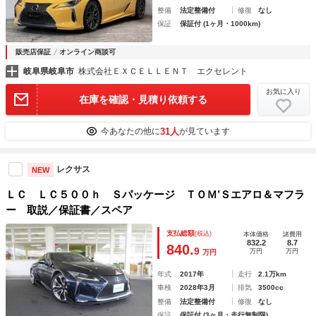
整備
法定整備付
修復
なし
保証
保証付 (1ヶ月・1000km)
販売店保証
オンライン商談可
岐阜県岐阜市
株式会社ＥＸＣＥＬＬＥＮＴ エクセレント
お気に入り
在庫を確認・見積り依頼する
31人
今あなたの他に
が見ています
レクサス
NEW
ＬＣ ＬＣ５００ｈ Ｓパッケージ ＴＯＭ’Ｓエアロ＆マフラ
ー 取説／保証書／スペア
支払総額
(税込)
本体価格
諸費用
832.2
8.7
840.
9
万円
万円
万円
年式
2017年
走行
2.1万km
車検
2028年3月
排気
3500cc
整備
法定整備付
修復
なし
保証
保証付 (3ヶ月・走行無制限)