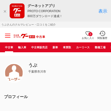
グーネットアプリ
表示
PROTO CORPORATION
800万ダウンロード達成！
うぶさんのクルマレビュー・口コミをご紹介
0
お気に入り
閲覧履歴
中古車
輸入車
中古車販売店
新車
車買取
カーリース
整備工場
うぶ
千葉県市川市
プロフィール