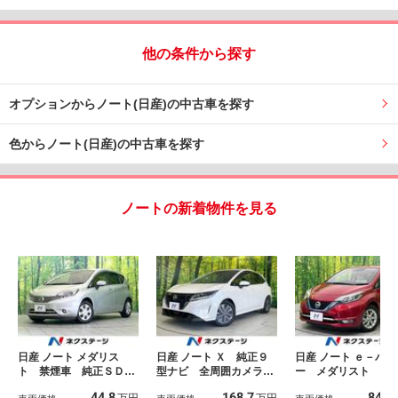
他の条件から探す
オプションからノート(日産)の中古車を探す
色からノート(日産)の中古車を探す
ノートの新着物件を見る
日産 ノート メダリス
日産 ノート Ｘ 純正９
日産 ノート ｅ－パワ
ト 禁煙車 純正ＳＤナ
型ナビ 全周囲カメラ
ー メダリスト 純
ビ 全周囲カメラ エマ
衝突軽減 禁煙 ドラレ
Ｄナビ 全周囲カ
44.8
168.7
84.9