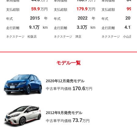
万円
万円
ージェンシーブレーキ
車両価格
コ コーナーセンサー
車両価格
衝突被害軽減シス
車両価格
ＥＴＣ スマートキー
スマートキー ＬＥＤヘ
レーダークルーズ 
59.9
179.9
99.9
万円
万円
支払総額
支払総額
支払総額
ＬＥＤヘッド ハーフレ
ッド ビルトインＥＴ
車 合皮シート コ
ザーシート クリアラン
Ｃ オートハイビーム
ーセンサー スマー
2015
2022
2017
年
年
年式
年式
年式
スソナー レーンアシス
車線逸脱警報 オートラ
ー ＬＥＤヘッド 
ト Ｂｌｕｅｔｏｏｔ
イト オートエアコン
Ｃ 純正１５インチ
9.1万
3.3万
4.1万
km
km
走行距離
走行距離
走行距離
ｈ パワーウィンドウ
Ｂｌｕｅｔｏｏｔｈ
ミ 車線逸脱警報 
トライト
ネクステージ 松阪店
ネクステージ 津店
ネクステージ 小山店
モデル一覧
2020年12月発売モデル
170.6
中古車平均価格
万円
2012年9月発売モデル
73.7
中古車平均価格
万円