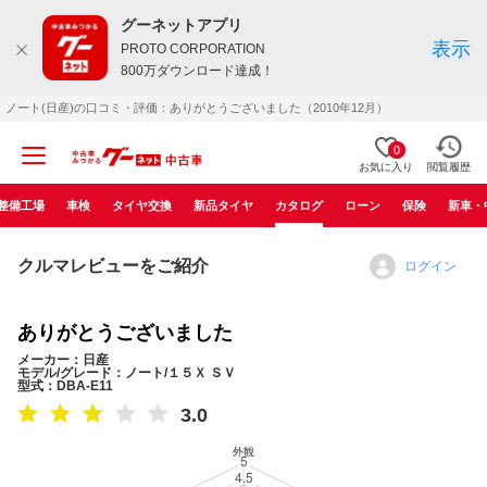
グーネットアプリ
表示
PROTO CORPORATION
800万ダウンロード達成！
ノート(日産)の口コミ・評価：ありがとうございました（2010年12月）
0
お気に入り
閲覧履歴
整備工場
車検
タイヤ交換
新品タイヤ
カタログ
ローン
保険
新車・
クルマレビューをご紹介
ログイン
ありがとうございました
メーカー：日産
モデル/グレード：ノート/１５Ｘ ＳＶ
型式：DBA-E11
3.0