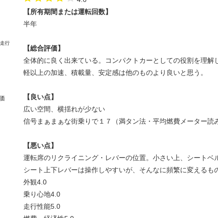
【所有期間または運転回数】
半年
【総合評価】
全体的に良く出来ている。コンパクトカーとしての役割を理解
軽以上の加速、積載量、安定感は他のものより良いと思う。
【良い点】
価
広い空間、横揺れが少ない
信号まぁまぁな街乗りで１７（満タン法・平均燃費メーター読
【悪い点】
運転席のリクライニング・レバーの位置。小さい上、シートベ
シート上下レバーは操作しやすいが、そんなに頻繁に変えるも
外観
4.0
乗り心地
4.0
走行性能
5.0