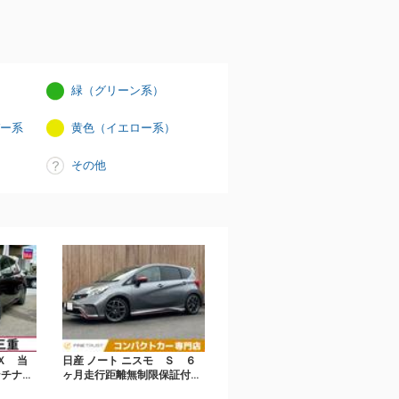
緑（グリーン系）
ー系
黄色（イエロー系）
その他
Ｘ 当
日産 ノート ニスモ Ｓ ６
ンチナ
ヶ月走行距離無制限保証付
ｔｈ対
５速マニュアル車 メモリー