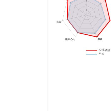
マガジン
車カタログ
自動車ローン
保険
投稿者評
平均
レビュー
価格相場
教習所
用語集