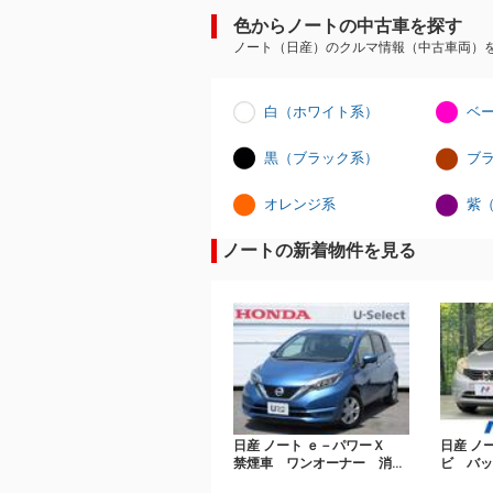
色からノートの中古車を探す
ノート（日産）のクルマ情報（中古車両）
白（ホワイト系）
ベ
黒（ブラック系）
ブ
オレンジ系
紫
ノートの新着物件を見る
日産 ノート ｅ－パワーＸ
日産 ノ
禁煙車 ワンオーナー 消
ビ バ
臭 純正メモリーナビ Ｂｌ
ドラレ