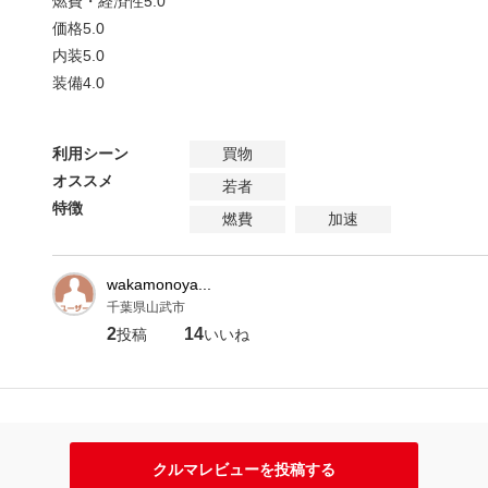
燃費・経済性
5.0
価格
5.0
内装
5.0
装備
4.0
利用シーン
買物
オススメ
若者
特徴
燃費
加速
wakamonoya...
千葉県山武市
2
14
投稿
いいね
クルマレビューを投稿する