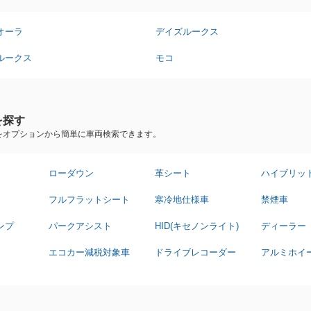
オーラ
デイズルークス
ルークス
モコ
を探す
をオプションから簡単に車両検索できます。
ローダウン
革シート
ハイブリッ
フルフラットシート
寒冷地仕様車
禁煙車
ンプ
パークアシスト
HID(キセノンライト)
ディーラー
エコカー減税対象車
ドライブレコーダー
アルミホイ