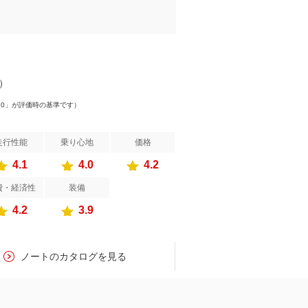
件）
.0」が評価時の基準です）
走行性能
乗り心地
価格
4.1
4.0
4.2
費・経済性
装備
4.2
3.9
ノートのカタログを見る