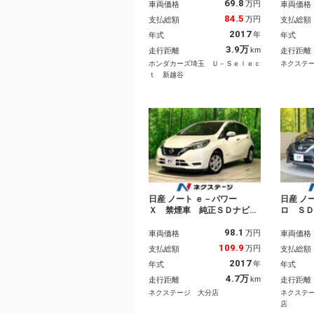
69.8
ｕｅｔｏｏｔｈ ＥＴＣ リ
ＴＣ 
万円
車両価格
車両価格
ヤカメラ 軽減ブレーキ 横
Ｄ フ
84.5
万円
支払総額
支払総額
滑り防止装置 ＡＵＴＯライ
ガラス
2017
年
年式
年式
ト フロントカメラ スマキ
ワース
ー 衝突安全ボディ キーレ
ングス
3.9万
km
走行距離
走行距離
ス ＤＶＤ再生機能
ホンダカーズ埼玉 Ｕ－Ｓｅｌｅｃ
ネクステ
ｔ 新越谷
日産 ノート ｅ－パワー
日産 ノ
Ｘ 禁煙車 純正ＳＤナビ
ロ Ｓ
衝突被害軽減システム ＥＴ
ラ 衝
98.1
Ｃ Ｂｌｕｅｔｏｏｔｈ再
禁煙車
万円
車両価格
車両価格
生 スマートキー オートラ
センサ
109.9
万円
支払総額
支払総額
イト オートエアコン 電動
ＥＤヘ
2017
年
年式
年式
格納ミラー ＣＤ／ＤＶＤ再
６イン
生 車線逸脱警報
ビーム
4.7万
km
走行距離
走行距離
トライ
ネクステージ 大分店
ネクステ
店