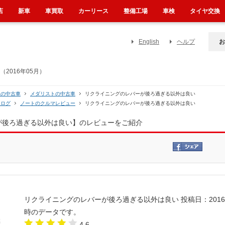
店
新車
車買取
カーリース
整備工場
車検
タイヤ交換
English
ヘルプ
お
2016年05月）
系の中古車
メダリストの中古車
リクライニングのレバーが後ろ過ぎる以外は良い
タログ
ノートのクルマレビュー
リクライニングのレバーが後ろ過ぎる以外は良い
ーが後ろ過ぎる以外は良い】のレビューをご紹介
リクライニングのレバーが後ろ過ぎる以外は良い
投稿日：2016
時のデータです。
4.6