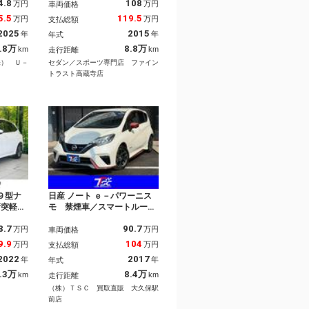
4.8
108
ーモニタ
ナビ フルセグＴＶ バック
万円
万円
車両価格
コ ＬＥ
カメラ ＥＴＣ スマートキ
5.5
119.5
万円
万円
支払総額
線逸脱警
ー 禁煙車 Ｂｌｕｅｔｏｏ
2025
2015
年
年
年式
キ・踏み
ｔｈ 純正１７インチアルミ
スト
ホイール ドライブレコーダ
.8万
8.8万
km
km
走行距離
ー 盗難防止装置
株） Ｕ－
セダン／スポーツ専門店 ファイン
トラスト高蔵寺店
９型ナ
日産 ノート ｅ－パワーニス
衝突軽
モ 禁煙車／スマートルーム
 コーナ
ミラー／純正ドラレコ／アラ
8.7
90.7
トキー
ウンドビューモニター／純正
万円
万円
車両価格
トインＥ
ナビ／フルセグ視聴可／エマ
9.9
104
万円
万円
支払総額
ーム 車
ージェンシーブレーキ／レー
2022
2017
年
年
年式
ライト
ンキープ／障害物センサー／
ｌｕｅｔ
ＬＥＤヘットライト／純正１
.3万
8.4万
km
km
走行距離
６インチＡＷ／ＥＴＣ
（株）ＴＳＣ 買取直販 大久保駅
前店