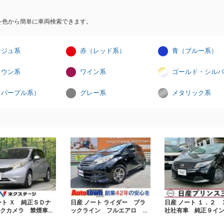
を色から簡単に車両検索できます。
ージュ系
赤（レッド系）
青（ブルー系）
ラウン系
ワイン系
ゴールド・シルバ
（パープル系）
グレー系
メタリック系
ート Ｘ 純正ＳＤナ
日産 ノート ライダー ブラ
日産 ノート １．２ 
ックカメラ 禁煙車
ックライン フルエアロ 走
社社有車 純正９イ
コ スマートキー Ｅ
行２４２６６キロ 禁煙車
ビ Ｂｌｕｅｔｏｏ