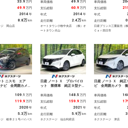
33.9
49.9
20
オートエアコン Ｃ
車検整備付 純正ＳＤナビＴ
応 アラウンドビュ
万円
万円
車両価格
車両価格
ルセグ プライバシー
Ｖ バックカメラ Ｂｌｕｅ
ー ＥＴＣ ドラレ
49.9
60.9
21
万円
万円
支払総額
支払総額
 パワーウィンド パ
ｔｏｏｔｈオーディオ アイ
Ｄヘッドライト 車
2014
2014
年
年
年式
年式
テアリング アイドリ
ドリングストップ インテリ
報・衝突軽減ブレー
トップ ドアバイザー
ジェントキー プッシュスタ
間違い衝突防止アシ
8.8万
2.4万
0
km
km
走行距離
走行距離
ーター オーテックメッキア
ージ 岡山店
オートタウン小牧中央店 （株）オ
日産プリンス三重販売（
ルミ
ートタウン犬山
Ｃａｒ四日市
ート ニスモ エア
日産 ノート Ｘ プロパイロ
日産 ノート Ｘ 純正
Ｄナビ 全周囲カメ
ット 禁煙車 純正９型ナ
ビ 全周囲カメラ 
突被害軽減システム
ビ 全周囲カメラ ＢＳＭ
減 禁煙 ドラレコ
109.1
148.5
16
 ドラレコ コーナー
ドラレコ ＥＴＣ 寒冷地
ーセンサー スマー
万円
万円
車両価格
車両価格
ー スマートキー Ｌ
衝突軽減装置 シートヒータ
ＬＥＤヘッド ビル
119.9
159.9
17
万円
万円
支払総額
支払総額
ッド ＥＴＣ 純正１
ー ハンドルヒーター デジ
ＴＣ オートハイビ
2020
2021
年
年
年式
年式
チアルミ オートハイ
タルインナーミラー ＨＤＭ
線逸脱警報 オート
 車線逸脱警報 オー
Ｉ フルセグ Ｂｌｕｅｔｏ
オートエアコン Ｂ
5.3万
5.9万
3
km
km
走行距離
走行距離
ト
ｏｔｈ
ｏｏｔｈ
ージ 岐阜２１号バイパス
ネクステージ 仙台利府店
ネクステージ 津店