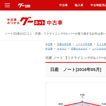
中古車
輸入車
中古車販売
新車
中古車
ノート(日産)の口コミ・評価：リクライニングのレバーが後ろ過ぎる以外は良い（
輸入車
中古車
日産の中古車
ノートの中古車
Ｅ１２
中古車
カタログ
日産のカタログ
ノートのカ
クルマ買取
日産 ノート 【リクライニングのレバ
カーリース
日産 ノート[2016年05月]
タイヤ交換
整備工場
車検