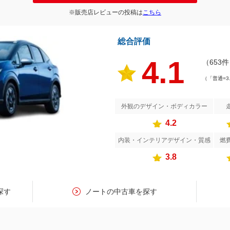
※販売店レビューの投稿は
こちら
総合評価
4.1
（653
（「普通=3
外観のデザイン・ボディカラー
4.2
内装・インテリアデザイン・質感
燃
3.8
探す
ノートの中古車を探す