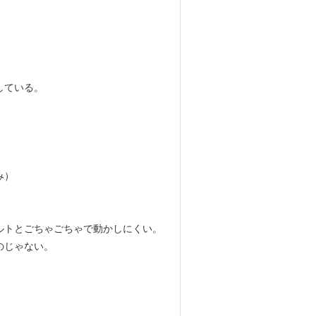
している。
み）
ルトとごちゃごちゃで動かしにくい。
のじゃない。