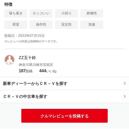
特徴
落ち着き
カッコいい
小回り
静粛性
荷室
操作性
安定性
加速
投稿日：2022年07月15日
※レビューの内容は投稿時のデータです。
ZZ五十鈴
神奈川県川崎市宮前区
187
444
投稿
いいね
新車ディーラーからＣＲ－Ｖを探す
ＣＲ－Ｖの中古車を探す
クルマレビューを投稿する