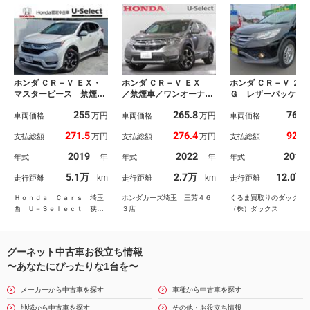
ホンダ ＣＲ－Ｖ ＥＸ・
ホンダ ＣＲ－Ｖ ＥＸ
ホンダ ＣＲ－Ｖ ２４
マスターピース 禁煙・
／禁煙車／ワンオーナー
Ｇ レザーパッケ
ワンオーナー・ホンダセ
／ＥＴＣ２．０／純正メ
全国１年保証付き（
255
265.8
76.4
万円
万円
ンシング・Ｂｌｕｅｔｏ
車両価格
モリーナビ／Ｂｌｕｅｔ
車両価格
距離無制限）／１オ
車両価格
ｏｔｈ・純正ナビ・ＥＴ
ｏｏｔｈ／フルセグＴＶ
ー／４ＷＤ／シート
271.5
276.4
92.9
万円
万円
支払総額
支払総額
支払総額
Ｃ・ドラレコ・バックカ
／社外ドラレコ前後／リ
ター付黒革パワーシ
メラ・シートヒーター
アカメラ／ホンダセンシ
／クルーズコントロ
2019
2022
2013
年
年
年式
年式
年式
ワンオーナー車 本革シ
ング／ハンドルヒーター
／地デジナビ／バッ
－ト Ｂｌｕｅｔｏｏｔ
／追従機能付きクルーズ
メラ／プッシュスタ
5.1万
2.7万
12.0万
km
km
走行距離
走行距離
走行距離
ｈオーディオ Ｒカメ
コントロール／ 地デジ
／社外１８インチア
ラ フルセグテレビ
／オートライト／Ｅ
Ｈｏｎｄａ Ｃａｒｓ 埼玉
ホンダカーズ埼玉 三芳４６
くるま買取りのダック
／
西 Ｕ－Ｓｅｌｅｃｔ 狭山
３店
（株）ダックス
中央
グーネット中古車お役立ち情報
〜あなたにぴったりな1台を〜
メーカーから中古車を探す
車種から中古車を探す
地域から中古車を探す
その他・お役立ち情報