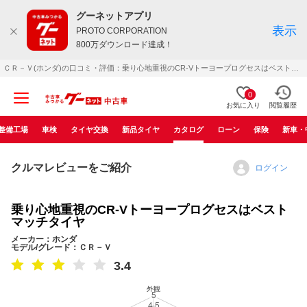
グーネットアプリ
表示
PROTO CORPORATION
800万ダウンロード達成！
ＣＲ－Ｖ(ホンダ)の口コミ・評価：乗り心地重視のCR-Vトーヨープログセスはベストマッチタイヤ（2009年09月）
0
お気に入り
閲覧履歴
整備工場
車検
タイヤ交換
新品タイヤ
カタログ
ローン
保険
新車・
クルマレビューをご紹介
ログイン
乗り心地重視のCR-Vトーヨープログセスはベスト
マッチタイヤ
メーカー：ホンダ
モデル/グレード：ＣＲ－Ｖ
3.4