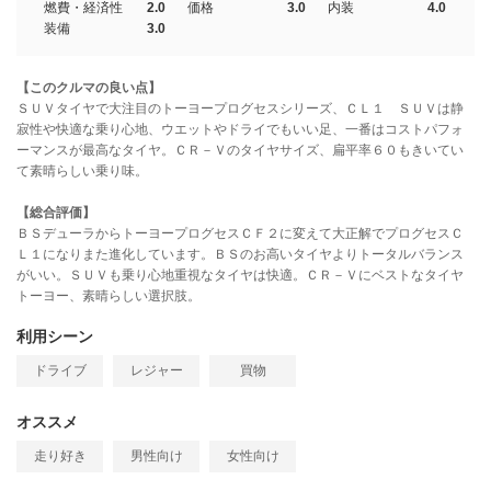
燃費・経済性
2.0
価格
3.0
内装
4.0
装備
3.0
【このクルマの良い点】
ＳＵＶタイヤで大注目のトーヨープログセスシリーズ、ＣＬ１ ＳＵＶは静
寂性や快適な乗り心地、ウエットやドライでもいい足、一番はコストパフォ
ーマンスが最高なタイヤ。ＣＲ－Ｖのタイヤサイズ、扁平率６０もきいてい
て素晴らしい乗り味。
【総合評価】
ＢＳデューラからトーヨープログセスＣＦ２に変えて大正解でプログセスＣ
Ｌ１になりまた進化しています。ＢＳのお高いタイヤよりトータルバランス
がいい。ＳＵＶも乗り心地重視なタイヤは快適。ＣＲ－Ｖにベストなタイヤ
トーヨー、素晴らしい選択肢。
利用シーン
ドライブ
レジャー
買物
オススメ
走り好き
男性向け
女性向け