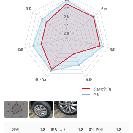
投稿者評価
平均
外観
4.0
乗り心地
4.0
走行性能
4.0