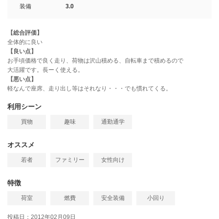
装備
3.0
【総合評価】
全体的に良い
【良い点】
お手頃価格で良く走り、荷物は沢山積める、自転車まで積めるので
大活躍です。長ーく使える。
【悪い点】
軽なんで座席、走り出し等はそれなり・・・でも慣れてくる。
利用シーン
買物
趣味
通勤通学
オススメ
若者
ファミリー
女性向け
特徴
荷室
燃費
安全装備
小回り
投稿日：2012年02月09日