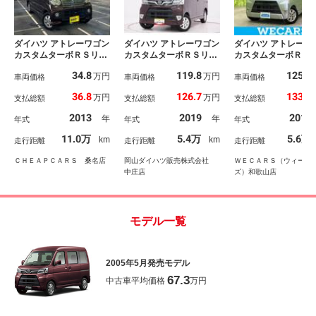
ダイハツ アトレーワゴン
ダイハツ アトレーワゴン
ダイハツ アトレーワ
カスタムターボＲＳリミ
カスタムターボＲＳリミ
カスタムターボＲＳ
テッド ＥＴＣ 両側ス
テッド ＳＡ３ ４Ｗ
テッドＳＡ３ 保証
34.8
119.8
125.6
万円
万円
ライド・片側電動 ＨＩ
車両価格
Ｄ 左側パワースライド
車両価格
社外 ＳＤナビ／ス
車両価格
Ｄ キーレスエントリ
ドア キーレスエントリ
トアシスト（トヨタ
36.8
126.7
133.9
万円
万円
支払総額
支払総額
支払総額
ー ベンチシート Ａ
ー アイドリングストッ
イハツ）／車線逸脱
Ｔ 盗難防止システム
プ ＵＳＢ入力端子 電
支援システム／ドラ
2013
2019
2018
年
年
年式
年式
年式
ＡＢＳ アルミホイー
動格納式ドアミラー 衝
レコーダー 社外／
ル 衝突安全ボディ エ
突被害軽減システム レ
ｕｅｔｏｏｔｈ接続
11.0万
5.4万
5.6万
km
km
走行距離
走行距離
走行距離
アコン パワーステアリ
ーンアシスト オートマ
ＴＣ／ＥＢＤ付ＡＢ
ング パワーウィンドウ
チックハイビーム ティ
横滑り防止装置／ア
ＣＨＥＡＰＣＡＲＳ 桑名店
岡山ダイハツ販売株式会社
ＷＥＣＡＲＳ（ウィーカ
ーゼットデオプラス
リングストップ
中庄店
ズ）和歌山店
モデル一覧
2005年5月発売モデル
67.3
中古車平均価格
万円