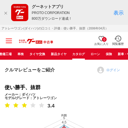
グーネットアプリ
表示
PROTO CORPORATION
800万ダウンロード達成！
アトレーワゴン(ダイハツ)の口コミ・評価：使い勝手、抜群（2006年04月）
0
お気に入り
閲覧履歴
整備工場
車検
タイヤ交換
新品タイヤ
カタログ
ローン
保険
新車・
クルマレビューをご紹介
ログイン
使い勝手、抜群
メーカー：ダイハツ
モデル/グレード：アトレーワゴン
3.4