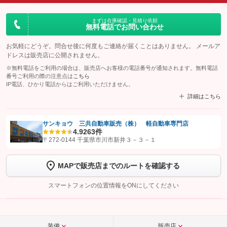
まずは在庫確認・見積り依頼
無料電話でお問い合わせ
お気軽にどうぞ。問合せ後に何度もご連絡が届くことはありません。 メールア
ドレスは販売店に公開されません。
※無料電話をご利用の場合は、販売店へお客様の電話番号が通知されます。無料電話
番号ご利用の際の注意点は
こちら
IP電話、ひかり電話からはご利用いただけません。
詳細はこちら
サンキョウ 三共自動車販売（株） 軽自動車専門店
4.9
263件
【STEP1】
認証画面でグーネットを友だち追加してから「許可する」ボタンを押
〒272-0144 千葉県市川市新井３－３－１
します
MAPで販売店までのルートを確認する
【STEP2】
トーク画面で
ボタンをタップして問い合わせを
完了してください。
スマートフォンの位置情報をONにしてください
こちら
装備
販売店