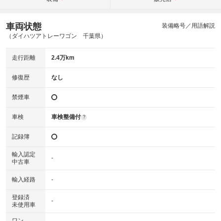
車両状態
装備略号／用語解説
（ダイハツアトレーワゴン 千葉県）
走行距離
2.4万km
修復歴
なし
禁煙車
車検
車検整備付
?
記録簿
輸入認定
-
中古車
輸入経路
-
登録済
-
未使用車
ワン