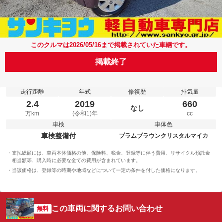
このクルマは2026/05/16まで掲載されていた車輛です。
掲載終了
走行距離
年式
修復歴
排気量
2.4
2019
660
なし
万km
(令和1)年
cc
車検
車体色
車検整備付
プラムブラウンクリスタルマイカ
支払総額には、車両本体価格の他、保険料、税金、登録等に伴う費用、リサイクル預託金
相当額等、購入時に必要な全ての費用が含まれています。
当該価格は、登録等の時期や地域などについて一定の条件を付した価格になります。
この車両に関するお問い合わせ
無料