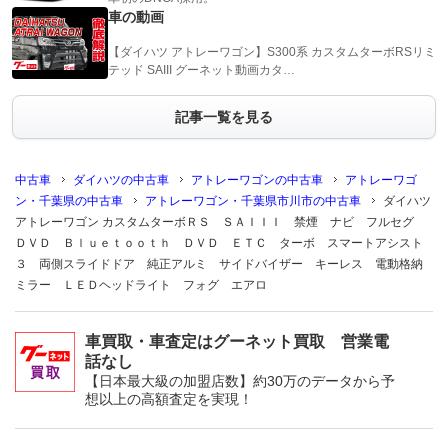
車の動画
【ダイハツ アトレーワゴン】S300系 カスタムターボRSリミ
テッド SAIII グーネット動画カタ…
記事一覧を見る
中古車
ダイハツの中古車
アトレーワゴンの中古車
アトレーワゴ
ン・千葉県の中古車
アトレーワゴン・千葉県市川市の中古車
ダイハツ
アトレーワゴン カスタムターボＲＳ ＳＡＩＩＩ 禁煙 ナビ フルセグ
ＤＶＤ Ｂｌｕｅｔｏｏｔｈ ＤＶＤ ＥＴＣ ターボ スマートアシスト
３ 両側スライドドア 純正アルミ サイドバイザー キーレス 電動格納
ミラー ＬＥＤヘッドライト フォグ エアロ
車買取・車査定はグーネット買取 営業電
話なし
【日本最大級の加盟店数】約30万のデータから予
想以上の高額査定を実現！