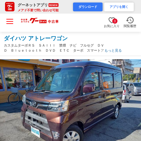
グーネットアプリ
RENEW
ダウンロード
アプリを開く
メアド不要で問い合わせ可能
0
お気に入り
閲覧履歴
ダイハツ アトレーワゴン
カスタムターボＲＳ ＳＡＩＩＩ 禁煙 ナビ フルセグ ＤＶ
Ｄ Ｂｌｕｅｔｏｏｔｈ ＤＶＤ ＥＴＣ ターボ スマートアシ
もっと見る
スト３ 両側スライドドア 純正アルミ サイドバイザー キーレ
ス 電動格納ミラー ＬＥＤヘッドライト フォグ エアロ（千葉
県）