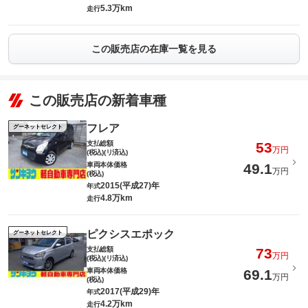
5.3万km
走行
この販売店の在庫一覧を見る
この販売店の新着車種
フレア
グーネットセレクト
支払総額
53
万円
(税込)(リ済込)
車両本体価格
49.1
万円
(税込)
2015(平成27)年
年式
4.8万km
走行
ピクシスエポック
グーネットセレクト
支払総額
73
万円
(税込)(リ済込)
車両本体価格
69.1
万円
(税込)
2017(平成29)年
年式
4.2万km
走行