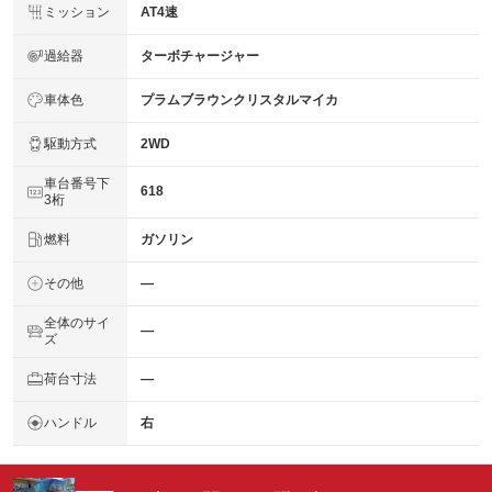
ミッション
AT4速
過給器
ターボチャージャー
車体色
プラムブラウンクリスタルマイカ
駆動方式
2WD
車台番号下
618
3桁
燃料
ガソリン
その他
―
全体のサイ
―
ズ
荷台寸法
―
ハンドル
右