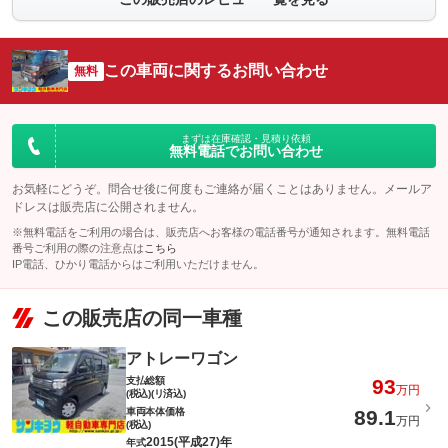
この車両に関するお問い合わせ
無料
まずは在庫確認・見積り依頼
無料電話でお問い合わせ
お気軽にどうぞ。問合せ後に何度もご連絡が届くことはありません。メールア
ドレスは販売店に公開されません。
※無料電話をご利用の場合は、販売店へお客様の電話番号が通知されます。無料電話
番号ご利用の際の注意点は
こちら
IP電話、ひかり電話からはご利用いただけません。
この販売店の同一車種
アトレーワゴン
支払総額
93
万円
(税込)(リ済込)
車両本体価格
89.1
万円
(税込)
2015(平成27)年
年式