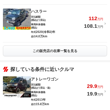
ハスラー
支払総額
112
万円
(税込)(リ済込)
車両本体価格
108.1
万円
(税込)
2020(令和2)年
年式
4.0万km
走行
この販売店の在庫一覧を見る
探している条件に近いクルマ
アトレーワゴン
支払総額
29.9
万円
(税込)(リ済込・追)
車両本体価格
19.9
万円
(税込)
2013年
年式
15.8万km
走行