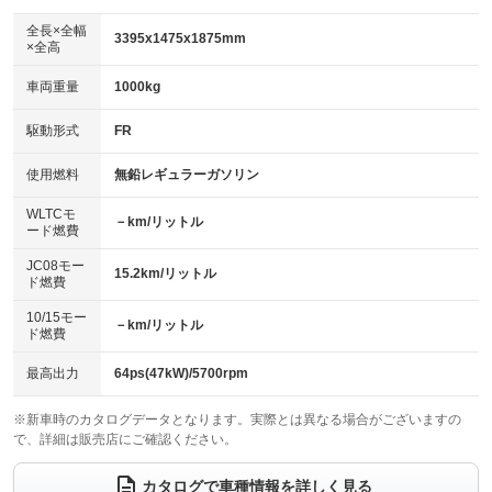
ダウンヒルアシストコントロール
：装備なし
アルミホイール：13インチ
全長×全幅
：装備あり
3395x1475x1875mm
×全高
パワーウィンドウ
盗難防止システム
：装備あり
：装備あり
革シート
ハーフレザーシート
：装備なし
：装備なし
車両重量
1000kg
アイドリングストップ
ドライブレコーダー
：装備あり
：装備なし
キーレス
LEDヘッドランプ
：装備あり
：装備あり
USB入力端子
Bluetooth接続
駆動形式
FR
：装備あり
：装備あり
HID(キセノンライト)
ポータブルナビ
：装備なし
：装備なし
100V電源
クリーンディーゼル
使用燃料
無鉛レギュラーガソリン
：装備なし
：装備なし
バックカメラ
ETC
：装備なし
：装備あり
センターデフロック
：装備なし
WLTCモ
エアロ
スマートキー
－km/リットル
：装備あり
：装備なし
ード燃費
レンタカーアップ
展示・試乗車
：装備なし
：装備なし
ローダウン
ランフラットタイヤ
：装備なし
：装備なし
JC08モー
15.2km/リットル
ド燃費
電動格納ミラー
：装備あり
パワーシート
3列シート
：装備なし
：装備なし
10/15モー
装備略号／用語解説
－km/リットル
ド燃費
ベンチシート
フルフラットシート
：装備なし
：装備あり
チップアップシート
オットマン
最高出力
64ps(47kW)/5700rpm
：装備なし
：装備なし
電動格納サードシート
シートヒーター
：装備なし
：装備なし
※新車時のカタログデータとなります。実際とは異なる場合がございますの
で、詳細は販売店にご確認ください。
ウォークスルー
後席モニター
：装備なし
：装備なし
カタログで車種情報を詳しく見る
電動リアゲート
フロントカメラ