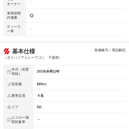
-
オーナー
車両状態
評価書
ディーラ
-
ー車
基本仕様
装備略号／用語解説
（ダイハツアトレーワゴン 千葉県）
年式（初度
2019(令和1)年
登録）
排気量
660cc
乗車定員
４名
ドア
5D
エコカー減
－
税対象車