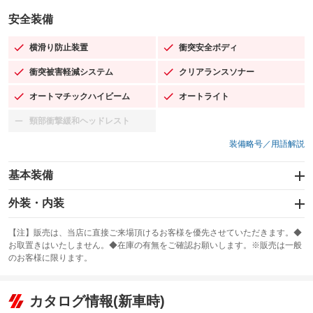
安全装備
横滑り防止装置
衝突安全ボディ
：装備あり
：装備あり
衝突被害軽減システム
クリアランスソナー
：装備あり
：装備あり
オートマチックハイビーム
オートライト
：装備あり
：装備あり
頸部衝撃緩和ヘッドレスト
：装備なし
装備略号／用語解説
基本装備
エアバッグ：運転席/助手席
外装・内装
：装備あり
スライドドア：両面
カーナビ：メモリーナビ他
：装備あり
：装備あり
【注】販売は、当店に直接ご来場頂けるお客様を優先させていただきます。◆
お取置きはいたしません。◆在庫の有無をご確認お願いします。※販売は一般
サンルーフ
ABS
TV：フルセグ
：装備なし
：装備あり
：装備あり
のお客様に限ります。
エアコン
Wエアコン
オーディオ：CDまたはCDチェンジャー／ミュージックプレイヤー接続
：装備あり
：装備なし
：装備あり
可
リフトアップ
パワーステアリング
カタログ情報(新車時)
：装備なし
：装備あり
ビジュアル：-／DVD再生
：装備あり