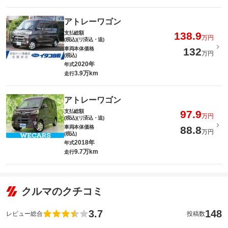
アトレーワゴン
支払総額
138.9
万円
(税込)(リ済込・追)
車両本体価格
132
万円
(税込)
2020年
年式
3.9万km
走行
アトレーワゴン
支払総額
97.9
万円
(税込)(リ済込・追)
車両本体価格
88.8
万円
(税込)
2018年
年式
9.7万km
走行
クルマのクチコミ
3.7
148
レビュー総合
投稿数