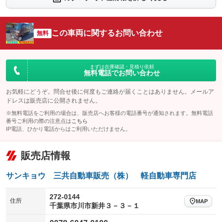
：装備なし
：装備なし
シートエアコン
全周囲カメラ
：装備なし
：装備なし
この車両に関するお問い合わせ
サイドカメラ
無料
ルーフレール
：装備なし
：装備なし
エアサスペンション
ヘッドライトウォッシャー
：装備なし
：装備なし
装備略号／用語解説
まずは在庫確認・見積り依頼
無料電話でお問い合わせ
お気軽にどうぞ。問合せ後に何度もご連絡が届くことはありません。メールア
ドレスは販売店に公開されません。
※無料電話をご利用の場合は、販売店へお客様の電話番号が通知されます。無料電話
番号ご利用の際の注意点は
こちら
IP電話、ひかり電話からはご利用いただけません。
販売店情報
サンキョウ 三共自動車販売（株） 軽自動車専門店
272-0144
住所
MAP
千葉県市川市新井３－３－１