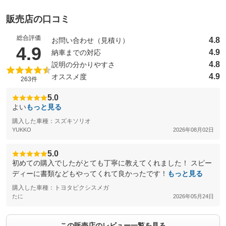
販売店の口コミ
総合評価
4.8
お問い合わせ（見積り）
（5点満点中）
4.9
4.9
納車までの対応
4.8
説明の分かりやすさ
4.9
オススメ度
263件
5.0
よい
もっと見る
購入した車種：スズキソリオ
YUKKO
2026年08月02日
5.0
初めての購入でしたがとても丁寧に教えてくれました！ スピー
ディーに書類などもやってくれて良かったです！
もっと見る
購入した車種：トヨタピクシスメガ
たに
2026年05月24日
この販売店のレビュー一覧を見る