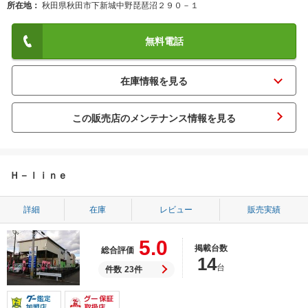
所在地
秋田県秋田市下新城中野琵琶沼２９０－１
無料電話
この販売店のメンテナンス情報を見る
Ｈ－ｌｉｎｅ
詳細
在庫
レビュー
販売実績
5.0
掲載台数
総合評価
14
台
件数
23件