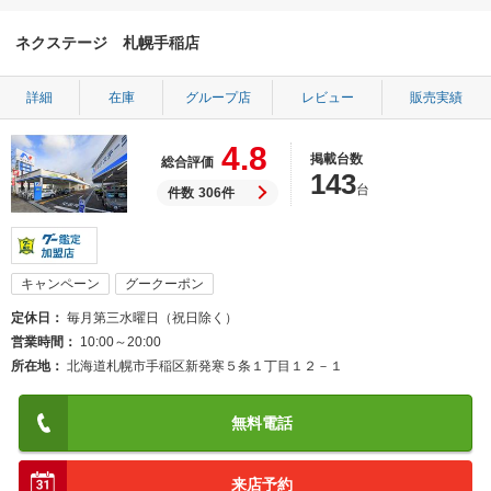
ネクステージ 札幌手稲店
詳細
在庫
グループ店
レビュー
販売実績
4.8
掲載台数
総合評価
143
台
件数
306件
キャンペーン
グークーポン
定休日
毎月第三水曜日（祝日除く）
営業時間
10:00～20:00
所在地
北海道札幌市手稲区新発寒５条１丁目１２－１
無料電話
来店予約