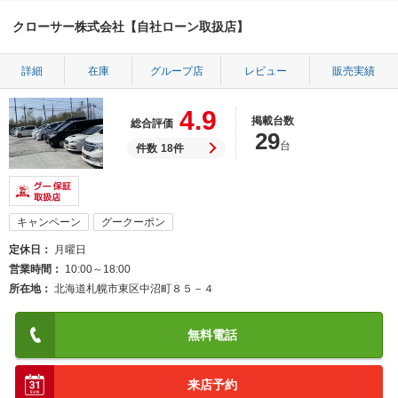
クローサー株式会社【自社ローン取扱店】
詳細
在庫
グループ店
レビュー
販売実績
4.9
掲載台数
総合評価
29
台
件数
18件
キャンペーン
グークーポン
定休日
月曜日
営業時間
10:00～18:00
所在地
北海道札幌市東区中沼町８５－４
無料電話
来店予約