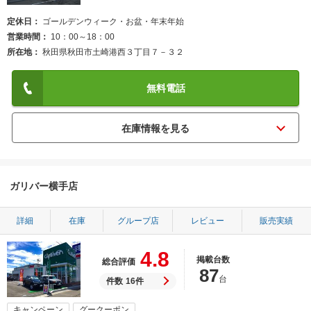
定休日
ゴールデンウィーク・お盆・年末年始
営業時間
10：00～18：00
所在地
秋田県秋田市土崎港西３丁目７－３２
無料電話
ガリバー横手店
詳細
在庫
グループ店
レビュー
販売実績
4.8
掲載台数
総合評価
87
台
件数
16件
キャンペーン
グークーポン