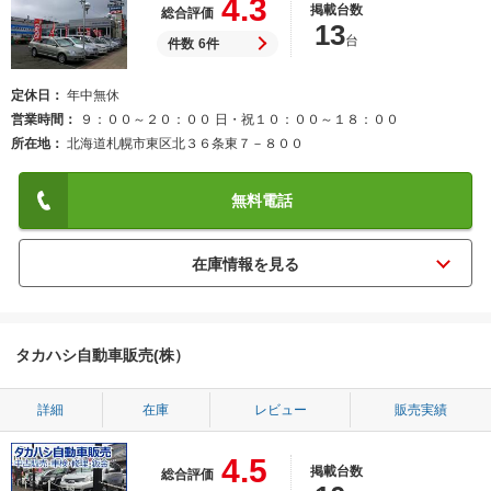
4.3
掲載台数
総合評価
13
台
件数
6件
定休日
年中無休
営業時間
９：００～２０：００ 日・祝１０：００～１８：００
所在地
北海道札幌市東区北３６条東７－８００
無料電話
タカハシ自動車販売(株）
詳細
在庫
レビュー
販売実績
4.5
掲載台数
総合評価