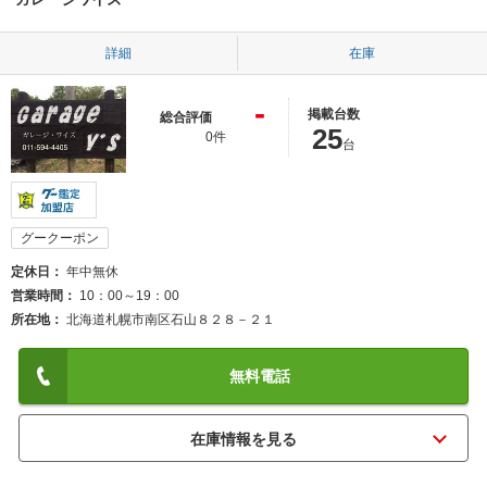
詳細
在庫
-
掲載台数
総合評価
25
0件
台
グークーポン
定休日
年中無休
営業時間
10：00～19：00
所在地
北海道札幌市南区石山８２８－２１
無料電話