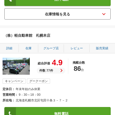
（株）軽自動車館 札幌本店
詳細
在庫
グループ店
レビュー
販売実績
4.9
掲載台数
総合評価
86
台
件数
77件
キャンペーン
グークーポン
定休日
年末年始のみ休業
営業時間
9：30～18：00
所在地
北海道札幌市北区屯田十条３－７－２
無料電話