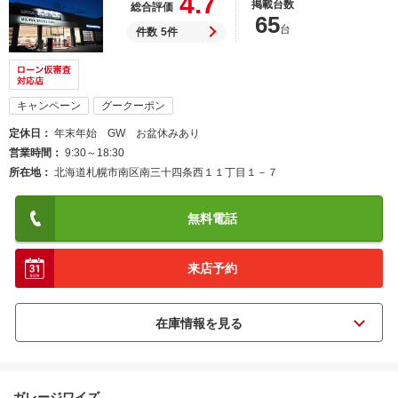
4.7
掲載台数
総合評価
65
台
件数
5件
キャンペーン
グークーポン
定休日
年末年始 GW お盆休みあり
営業時間
9:30～18:30
所在地
北海道札幌市南区南三十四条西１１丁目１－７
無料電話
来店予約
ガレージワイズ