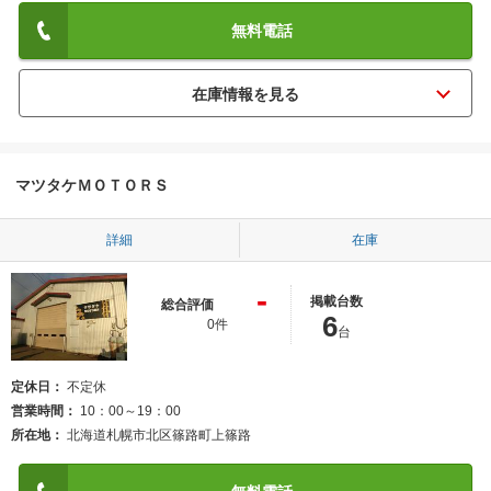
無料電話
マツタケＭＯＴＯＲＳ
詳細
在庫
-
掲載台数
総合評価
6
0件
台
定休日
不定休
営業時間
10：00～19：00
所在地
北海道札幌市北区篠路町上篠路