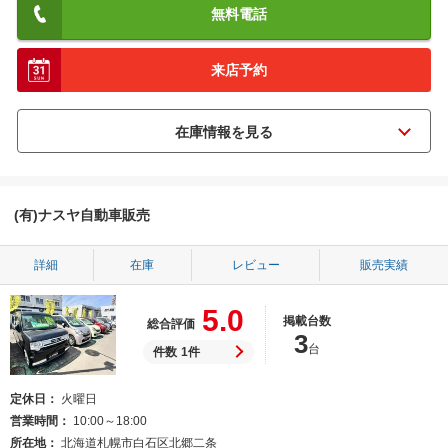
無料電話
来店予約
(有)ナスヤ自動車販売
詳細
在庫
レビュー
販売実績
5.0
掲載台数
総合評価
3
台
件数
1件
定休日
火曜日
営業時間
10:00～18:00
所在地
北海道札幌市白石区北郷二条