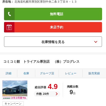
所在地
北海道札幌市厚別区厚別中央二条３丁目８－１３
無料電話
来店予約
コミコミ館 トライアル厚別店 （株）プログレス
詳細
在庫
グループ店
レビュー
販売実績
4.9
掲載台数
総合評価
9
台
件数
28件
キャンペーン