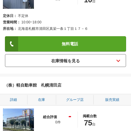
台
定休日
不定休
営業時間
10:00~18:00
所在地
北海道札幌市清田区真栄一条１丁目１７－６
無料電話
（株）軽自動車館 札幌清田店
詳細
在庫
グループ店
販売実績
-
掲載台数
総合評価
75
0件
台