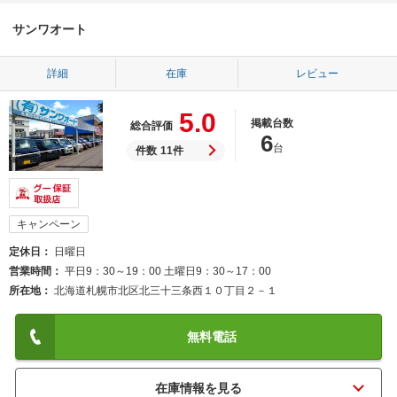
サンワオート
詳細
在庫
レビュー
5.0
掲載台数
総合評価
6
台
件数
11件
キャンペーン
定休日
日曜日
営業時間
平日9：30～19：00 土曜日9：30～17：00
所在地
北海道札幌市北区北三十三条西１０丁目２－１
無料電話