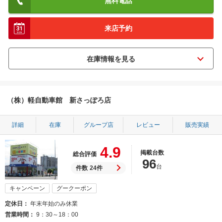
無料電話
来店予約
（株）軽自動車館 新さっぽろ店
詳細
在庫
グループ店
レビュー
販売実績
4.9
掲載台数
総合評価
96
台
件数
24件
キャンペーン
グークーポン
定休日
年末年始のみ休業
営業時間
9：30～18：00