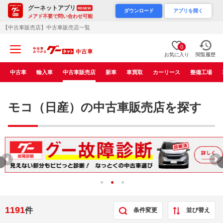
グーネットアプリ
RENEW
ダウンロード
アプリを開く
メアド不要で問い合わせ可能
【中古車販売店】中古車販売店一覧
0
お気に入り
閲覧履歴
中古車
輸入車
中古車販売店
新車
車買取
カーリース
整備工場
モコ（日産）の中古車販売店を探す
1191
件
条件変更
並び替え