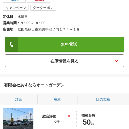
キャンペーン
グークーポン
定休日
水曜日
営業時間
9：00～18：00
所在地
秋田県秋田市添川字池ノ内１７４－１８
無料電話
有限会社あすなろオートガーデン
詳細
在庫
販売実績
-
掲載台数
総合評価
50
0件
台