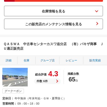
この販売店のメンテナンス情報を見る
ＱＡＳＷＡ 中古車センターカスワ追分店 （有）パキザ商事 Ｊ
Ｕ適正販売店
詳細
在庫
グループ店
レビュー
販売実績
4.3
掲載台数
総合評価
65
台
件数
6件
グークーポン
定休日
年中無休（年末年始・ＧＷ・夏季除く）
営業時間
09：00～18：00