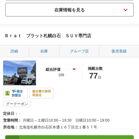
Ｂｒａｔ ブラット札幌白石 ＳＵＶ専門店
詳細
在庫
グループ店
販売実績
-
掲載台数
総合評価
77
0件
台
グークーポン
定休日
-
営業時間
月曜日～土曜日10:00～19:30 日曜日10:00～19:00
所在地
北海道札幌市白石区本通１６丁目北１番５７号