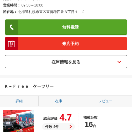
営業時間
09:30～18:00
所在地
北海道札幌市東区東苗穂四条３丁目１－２
無料電話
来店予約
Ｋ－Ｆｒｅｅ ケーフリー
詳細
在庫
レビュー
4.7
掲載台数
総合評価
16
台
件数
4件