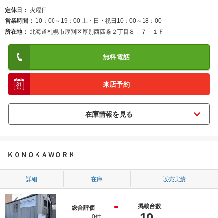
定休日
火曜日
営業時間
10：00～19：00 土・日・祝日10：00～18：00
所在地
北海道札幌市厚別区厚別西四条２丁目８－７ １Ｆ
無料電話
来店予約
ＫＯＮＯＫＡＷＯＲＫ
詳細
在庫
販売実績
-
掲載台数
総合評価
10
0件