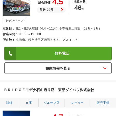
4.5
掲載台数
総合評価
46
台
件数
22件
キャンペーン
定休日
第1・第3火曜日（4月～11月）冬季毎週土曜日（12月～3月）
営業時間
9：00～19：00
所在地
北海道札幌市清田区清田４条４－２３４－７
無料電話
ＢＲＩＤＧＥモデナ石山通り店 東部ダイハツ株式会社
詳細
在庫
グループ店
レビュー
販売実績