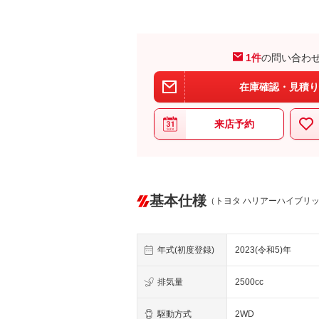
1件
の問い合わ
在庫確認・見積り
来店予約
基本仕様
（トヨタ ハリアーハイブリ
年式(初度登録)
2023(令和5)年
排気量
2500cc
駆動方式
2WD