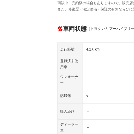
商談中・売約済の場合もありますので、販売店
また、修復歴・法定整備・保証の有無ならびに
車両状態
（トヨタ ハリアーハイブリ
走行距離
4.2万km
登録済未使
－
用車
ワンオーナ
－
ー
記録簿
○
輸入経路
－
ディーラー
－
車