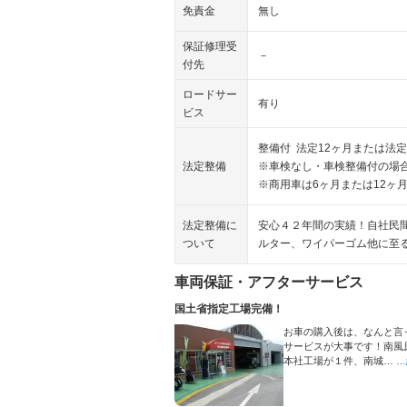
免責金
無し
保証修理受
－
付先
ロードサー
有り
ビス
整備付 法定12ヶ月または法定
法定整備
※車検なし・車検整備付の場合
※商用車は6ヶ月または12ヶ
法定整備に
安心４２年間の実績！自社民
ついて
ルター、ワイパーゴム他に至
車両保証・アフターサービス
国土省指定工場完備！
お車の購入後は、なんと言
サービスが大事です！南風
本社工場が１件、南城…
…