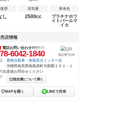
修復歴
排気量
車体色
なし
2500cc
プラチナホワ
イトパールマ
イカ
販売店情報
電話お問い合わせ
携帯可
78-6042-1840
電話番号QR
店
豊橋自動車・南風原北インター店
沖縄県島尻郡南風原町与那覇２９２－１
可能
直接お問合せください
ア
陸送費について聞く
MAPを開く
LINEで共有