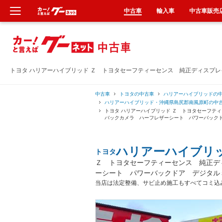
中古車
輸入車
中古車販売
新車
中古車
トヨタ ハリアーハイブリッド Ｚ トヨタセーフティーセンス 純正ディスプ
輸入車
中古車
トヨタの中古車
ハリアーハイブリッドの
ハリアーハイブリッド・沖縄県島尻郡南風原町の中
トヨタ ハリアーハイブリッド Ｚ トヨタセーフ
クルマ買取
バックカメラ ハーフレザーシート パワーバック
カーリース
ハリアーハイブリ
トヨタ
Ｚ トヨタセーフティーセンス 純正デ
タイヤ交換
ーシート パワーバックドア デジタル
当店は法定整備、サビ止め施工もすべてコミ込
整備工場
車検