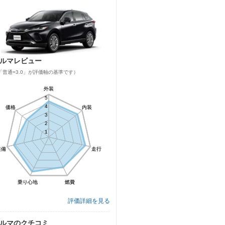
ルマレビュー
「普通=3.0」が評価軸の基準です）
外装
外装
5
5
4
4
価格
価格
内装
内装
3
3
2
2
1
1
装備
装備
走行
走行
乗り心地
乗り心地
燃費
燃費
評価詳細を見る
ルマのクチコミ