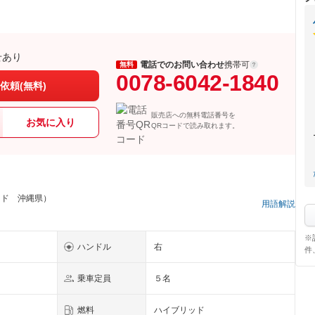
せあり
電話でのお問い合わせ
携帯可
無料
0078-6042-1840
依頼(無料)
販売店への無料電話番号を
お気に入り
QRコードで読み取れます。
ッド 沖縄県）
用語解説
※
ハンドル
右
件
乗車定員
５名
燃料
ハイブリッド