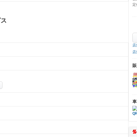
定
ビス
店
店
販
車