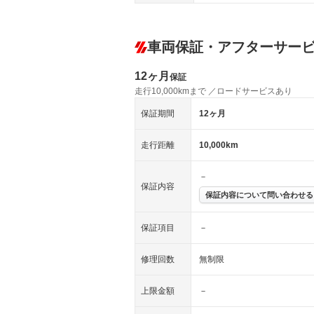
車両保証・アフターサー
12ヶ月
保証
走行10,000kmまで ／ロードサービスあり
保証期間
12ヶ月
走行距離
10,000km
－
保証内容
保証内容について問い合わせる
保証項目
－
修理回数
無制限
上限金額
－