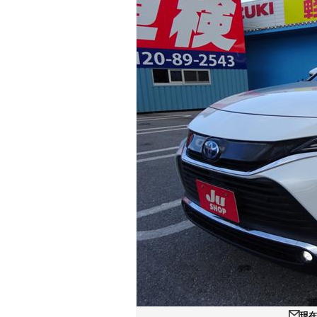
マガジン
車カタログ
自動車ローン
保険
レビュー
価格相場
教習所
用語集
現