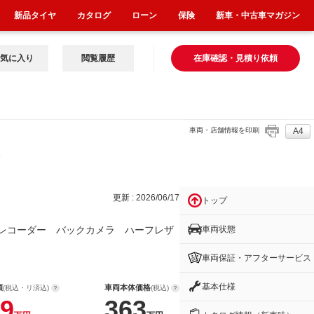
新品タイヤ
カタログ
ローン
保険
新車・中古車マガジン
気に入り
閲覧履歴
在庫確認・見積り依頼
車両・店舗情報を印刷
A4
ダー
更新 : 2026/06/17
トップ
車両状態
レコーダー バックカメラ ハーフレザ
車両保証・アフターサービス
基本仕様
額
車両本体価格
(税込・リ済込)
(税込)
9
363