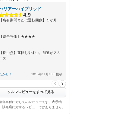
ハリアーハイブリッド
4.9
【所有期間または運転回数】１か月
【総合評価】★★★★
【良い点】運転しやすい。加速がスム
ーズ
【悪い点】燃費がもう少し良ければ…
たかしく
2015年11月10日投稿
クルマレビューをすべて見る
該当車種に対してのレビューです。表示物
、販売店に対するレビューではありません。