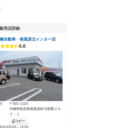
す。
販売店詳細
橋自動車・南風原北インター店
4.6
所
〒901-1103
沖縄県島尻郡南風原町与那覇２９
２－１
コピー
業時間
9:00～18:00