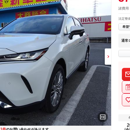
諸費用
法定整
希望
通常
2
1件
在
のお問い合わせがあります
(令