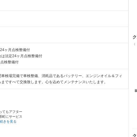
ク
（
24ヶ月点検整備付
は法定24ヶ月点検整備付
月点検整備付
間車検場完備で車検整備、消耗品であるバッテリー、エンジンオイル＆フィ
るまですべて交換致します。心を込めてメンテナンスいたします。
ってもアフター
原町にサービス
続きを見る
ク