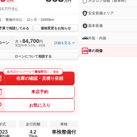
カタログ情報（新車時）
万円
万円
 16万円含む
安全装備エリア
備：
整備付
保証：
12ヶ月・10000km
基本装備
予算で相談してみる
価格変更をお知らせ
外装・内装
84,700
月々
円
ローン
詳細を見る
実質年率 3.5%・48回
車の画像
ローンについて相談する
販売店からメールで
最短即日
にご連絡
在庫の確認・見積り依頼
来店予約
お気に入り
年式
走行距離
車検
023
4.2
車検整備付
和5)年
万km