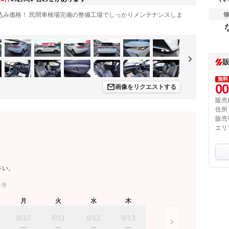
込み価格！ 民間車検場完備の整備工場でしっかりメンテナンスしま
無料
00
画像をリクエストする
販売
住所
販売
エリ
さい。
約
月
火
水
木
8/10
8/11
8/12
8/13