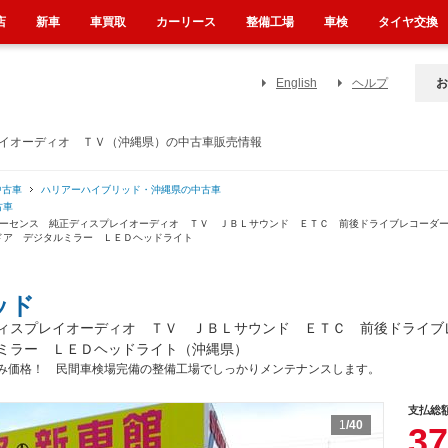
店
新車
車買取
カーリース
整備工場
車検
タイヤ交換
English
ヘルプ
お
レイオーディオ ＴＶ（沖縄県）の中古車販売情報
中古車
ハリアーハイブリッド・沖縄県の中古車
古車
ティーセンス 純正ディスプレイオーディオ ＴＶ ＪＢＬサウンド ＥＴＣ 前後ドライブレコー
ドア デジタルミラー ＬＥＤヘッドライト
ッド
ィスプレイオーディオ ＴＶ ＪＢＬサウンド ＥＴＣ 前後ドライブ
ミラー ＬＥＤヘッドライト（沖縄県）
み価格！ 民間車検場完備の整備工場でしっかりメンテナンスします。
支払総
1
/40
37