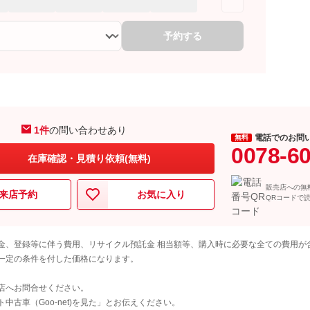
予約する
1件
の問い合わせあり
電話でのお問
無料
0078-6
在庫確認・見積り依頼(無料)
販売店への無
来店予約
お気に入り
QRコードで
金、登録等に伴う費用、リサイクル預託金 相当額等、購入時に必要な全ての費用が
一定の条件を付した価格になります。
店へお問合せください。
古車（Goo-net)を見た」とお伝えください。