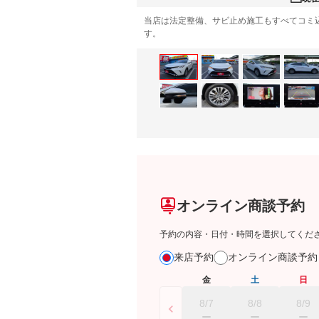
当店は法定整備、サビ止め施工もすべてコミ
す。
オンライン商談予約
予約の内容・日付・時間を選択してくだ
来店予約
オンライン商談予
金
土
日
8/7
8/8
8/9