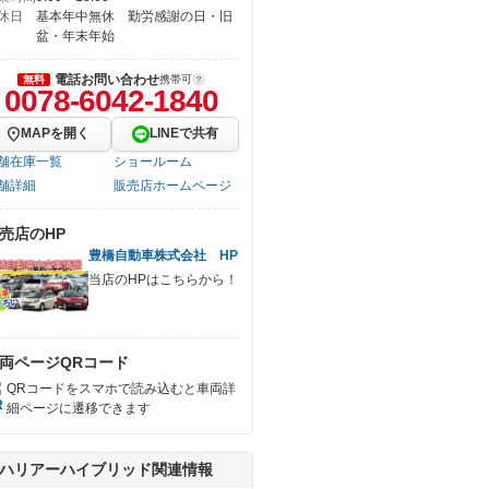
休日
基本年中無休 勤労感謝の日・旧
盆・年末年始
電話お問い合わせ
無料
携帯可
0078-6042-1840
MAPを開く
LINEで共有
舗在庫一覧
ショールーム
舗詳細
販売店ホームページ
売店のHP
豊橋自動車株式会社 HP
当店のHPはこちらから！
両ページQRコード
QRコードをスマホで読み込むと車両詳
細ページに遷移できます
ハリアーハイブリッド関連情報