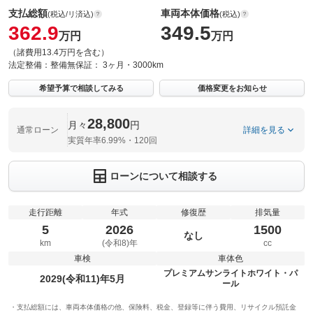
支払総額
車両本体価格
(税込/リ済込)
(税込)
362.9
349.5
万円
万円
（諸費用13.4万円を含む）
法定整備：
整備無
保証：
3ヶ月・3000km
希望予算で相談してみる
価格変更をお知らせ
28,800
月々
円
通常ローン
詳細を見る
実質年率6.99%・120回
ローンについて相談する
走行距離
年式
修復歴
排気量
5
2026
1500
なし
km
(令和8)年
cc
車検
車体色
プレミアムサンライトホワイト・パ
2029(令和11)年5月
ール
支払総額には、車両本体価格の他、保険料、税金、登録等に伴う費用、リサイクル預託金