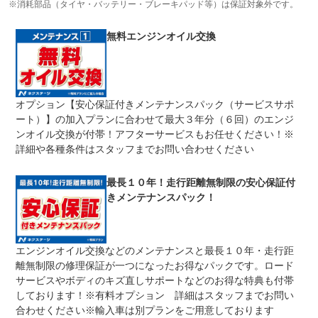
おける主要項目を無償修理（または交換）いたします。
※消耗部品（タイヤ・バッテリー・ブレーキパッド等）は保証対象外です。
修理回数
無制限
無料エンジンオイル交換
車両本体価格
期間中は何度でも修理可能！修理金額は車両本体価格の１
上限金額
００％までしっかり保証します。車両本体価格５０万円以
下の場合は５０万円まで保証します。
オプション【安心保証付きメンテナンスパック（サービスサポ
無し
ート）】の加入プランに合わせて最大３年分（６回）のエンジ
免責金
保証修理の対象となる場合は、お客様の費用負担は一切ご
ざいません。
ンオイル交換が付帯！アフターサービスもお任せください！※
詳細や各種条件はスタッフまでお問い合わせください
全国のネクステージで受付可能！ご遠方でネクステージに
保証修理
持ち込めないお客様も保証修理はお受け頂けます。詳細
受付先
は、スタッフまでお気軽にお尋ねください。
最長１０年！走行距離無制限の安心保証付
きメンテナンスパック！
法定整備
整備無 車両状態については販売店にご確認ください
法定整備
-
について
エンジンオイル交換などのメンテナンスと最長１０年・走行距
離無制限の修理保証が一つになったお得なパックです。ロード
サービスやボディのキズ直しサポートなどのお得な特典も付帯
しております！※有料オプション 詳細はスタッフまでお問い
合わせください※輸入車は別プランをご用意しております