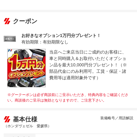
クーポン
お好きなオプション1万円分プレゼント！
有効期限：有効期限なし
当店へご来店当日にご成約のお客様に、
車と同時購入＆お取付いただくオプショ
ン品を最大10,000円分プレゼント！（※
部品代金にのみ利用可。工賃・保証・諸
費用等は適用対象外です）
※グークーポンは必ず商談前にご呈示いただき、特典内容をご確認くださ
い。商談後のご呈示は無効となりますので、ご注意下さい。
基本仕様
装備略号／用語解説
（ホンダヴェゼル 愛媛県）