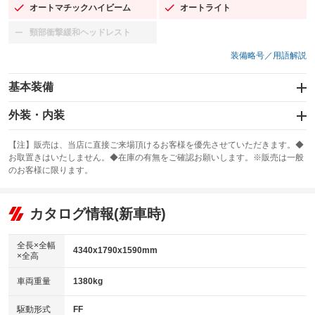
オートマチックハイビーム
オートライト
：装備あり
：装備あり
頸部衝撃緩和ヘッドレスト
：装備なし
装備略号／用語解説
基本装備
エアバッグ：運転席/助手席/サイド
外装・内装
：装備あり
スライドドア
カーナビ：メモリーナビ他
：装備なし
：装備あり
【注】販売は、当店に直接ご来場頂けるお客様を優先させていただきます。◆
お取置きはいたしません。◆在庫の有無をご確認お願いします。※販売は一般
サンルーフ
ABS
TV：フルセグ
：装備なし
：装備あり
：装備あり
のお客様に限ります。
エアコン
Wエアコン
オーディオ
：装備あり
：装備なし
：装備なし
リフトアップ
パワーステアリング
カタログ情報(新車時)
ビジュアル
：装備なし
：装備あり
：装備なし
ダウンヒルアシストコントロール
アルミホイール：18インチ
：装備あり
：装備あり
全長×全幅
4340x1790x1590mm
×全高
パワーウィンドウ
盗難防止システム
革シート
ハーフレザーシート
：装備あり
：装備あり
：装備なし
：装備あり
車両重量
1380kg
アイドリングストップ
ドライブレコーダー
キーレス
LEDヘッドランプ
：装備なし
：装備なし
：装備あり
：装備あり
USB入力端子
Bluetooth接続
駆動形式
FF
HID(キセノンライト)
ポータブルナビ
：装備あり
：装備あり