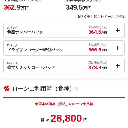
362.9
349.5
万円
万円
価格変更お知らせメールに登録
支払総額(税込)
Aパック
364.6
希望ナンバーパック
万円
内：オプシ
1.7
ョン価格
支払総額(税込)
Bパック
万円
366.6
(税込)
ドライブレコーダー取付パック
万円
車両本体価
349.5
万円
内：オプシ
格
3.7
ョン価格
支払総額(税込)
Cパック
万円
373.9
(税込)
弾プリミッサコートパック
万円
車両本体価
349.5
万円
内：オプシ
格
パック内容
11
ョン価格
万円
(税込)
ローンご利用時（参考）
車両本体価
349.5
万円
格
パック内容
備考
－
車両本体価格（税込）のローン支払例
パック内容
28,800
このパックの見積もり依頼（無料）
備考
－
月々
円