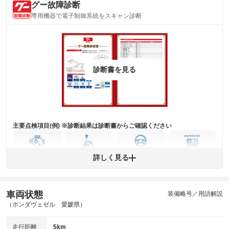
グー故障診断
内装
気になる汚れ等がない綺麗な室内を保っています。
専用機器で電子制御系統をスキャン診断
(内装状態)
主要機関に不具合はありません。
機関
詳細は鑑定書をご確認ください。
修復歴
診断書を見る
※グー鑑定は保証サービスではございません。購入時は必ず現車をご確認
下さい。
※実際にお渡しするコンディションチェックシートにつきましては、形式
および表示項目が異なる場合がございます。
※グー鑑定の評価はあくまでも記載している鑑定日の鑑定結果となりま
す。車両情報等の詳細は各販売店へお問い合わせ下さい。
主要点検項目(例) ※診断結果は診断書からご確認ください
エンジン
トランス
パワー
HV/PHV/EV
詳しく見る
ミッション
ステアリング
車両状態
ABS
エアーバッグ
先進安全装備
その他
装備略号／用語解説
（ホンダヴェゼル 愛媛県）
※異常がある場合は主要点検項目が赤色になり、異常と表記されます。
※車に装備されていない項目は「-」と表記されます
走行距離
5km
※グー故障診断は保証サービスではございません。購入時は必ず現車をご