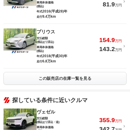
車両本体価格
81.9
万円
(税込)
2016(平成28)年
年式
9.4万km
走行
プリウス
支払総額
154.9
万円
(税込)(リ済込)
車両本体価格
143.2
万円
(税込)
2018(平成30)年
年式
6.8万km
走行
この販売店の在庫一覧を見る
探している条件に近いクルマ
ヴェゼル
支払総額
355.9
万円
(税込)(リ済込・追)
車両本体価格
342.7