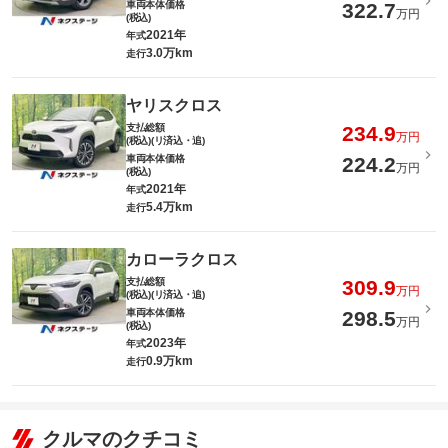
車両本体価格
322.7
万円
(税込)
2021年
年式
3.0万km
走行
ヤリスクロス
支払総額
234.9
万円
(税込)(リ済込・追)
車両本体価格
224.2
万円
(税込)
2021年
年式
5.4万km
走行
カローラクロス
支払総額
309.9
万円
(税込)(リ済込・追)
車両本体価格
298.5
万円
(税込)
2023年
年式
0.9万km
走行
クルマのクチコミ