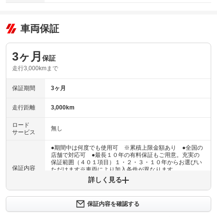
車両保証
3ヶ月
保証
走行3,000kmまで
保証期間
3ヶ月
走行距離
3,000km
ロード
無し
サービス
●期間中は何度でも使用可 ※累積上限金額あり ●全国の
店舗で対応可 ●最長１０年の有料保証もご用意。充実の
保証範囲（４０１項目）１・２・３・１０年からお選びい
保証内容
ただけます※車両により加入条件が異なります
詳しく見る
保証内容について問い合わせる
３ヶ月・３０００ｋｍ以内ならエンジン、トランスミッシ
保証内容を確認する
保証項目
ョン、ハイブリッド、ステアリング、ブレーキの各機構に