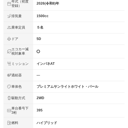
年式（初度
2026(令和8)年
登録）
排気量
1500cc
乗車定員
５名
ドア
5D
エコカー減
税対象車
ミッション
インパネAT
過給器
―
車体色
プレミアムサンライトホワイト・パール
駆動方式
2WD
車台番号下
395
3桁
燃料
ハイブリッド