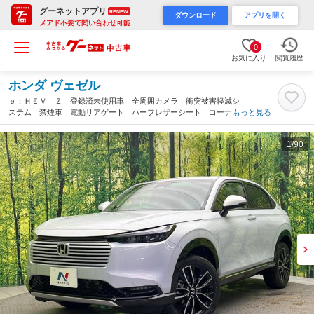
グーネットアプリ
RENEW
ダウンロード
アプリを開く
メアド不要で問い合わせ可能
0
お気に入り
閲覧履歴
ホンダ ヴェゼル
ｅ：ＨＥＶ Ｚ 登録済未使用車 全周囲カメラ 衝突被害軽減シ
ステム 禁煙車 電動リアゲート ハーフレザーシート コーナー
もっと見る
センサー スマートキー ＬＥＤヘッド ＥＴＣ２．０ 純正１８
インチアルミ オートハイビーム（愛媛県）
1
/90