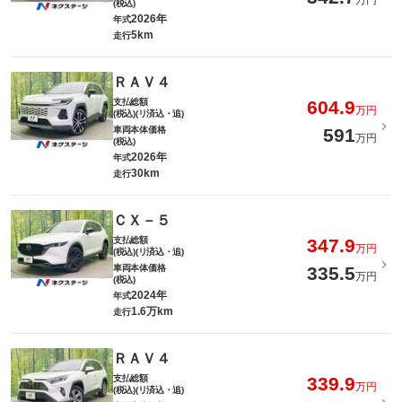
万円
(税込)
2026年
年式
5km
走行
ＲＡＶ４
支払総額
604.9
万円
(税込)(リ済込・追)
車両本体価格
591
万円
(税込)
2026年
年式
30km
走行
ＣＸ－５
支払総額
347.9
万円
(税込)(リ済込・追)
車両本体価格
335.5
万円
(税込)
2024年
年式
1.6万km
走行
ＲＡＶ４
支払総額
339.9
万円
(税込)(リ済込・追)