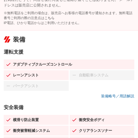
ドレスは販売店に公開されません。
※無料電話をご利用の場合は、販売店へお客様の電話番号が通知されます。無料電話
番号ご利用の際の注意点は
こちら
IP電話、ひかり電話からはご利用いただけません。
装備
運転支援
アダプティブクルーズコントロール
：装備あり
レーンアシスト
自動駐車システム
：装備あり
：装備なし
パークアシスト
：装備なし
装備略号／用語解説
安全装備
横滑り防止装置
衝突安全ボディ
：装備あり
：装備あり
衝突被害軽減システム
クリアランスソナー
：装備あり
：装備あり