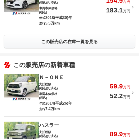
194.9
万円
(税込)(リ済込)
車両本体価格
183.1
万円
(税込)
2018(平成30)年
年式
5.5万km
走行
この販売店の在庫一覧を見る
この販売店の新着車種
Ｎ－ＯＮＥ
支払総額
59.9
万円
(税込)(リ済込)
車両本体価格
52.2
万円
(税込)
2014(平成26)年
年式
7.4万km
走行
ハスラー
支払総額
89.9
万円
(税込)(リ済込)