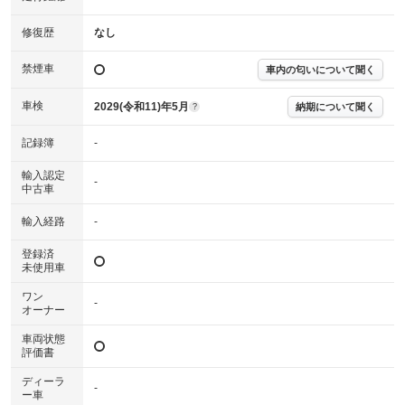
確認下さい。
※実際にお渡しする故障診断書につきましては、形式および表示項目が異
修復歴
なし
なる場合がございます。
※グー故障診断書はあくまでも実施時点での診断結果となります。将来に
禁煙車
車内の匂いについて聞く
わたり車両状態を担保するものではありませんので、車両情報等の詳細は
各販売店へお問い合わせ下さい。
車検
2029(令和11)年5月
納期について聞く
?
記録簿
-
輸入認定
-
中古車
輸入経路
-
登録済
未使用車
ワン
-
オーナー
車両状態
評価書
ディーラ
-
ー車