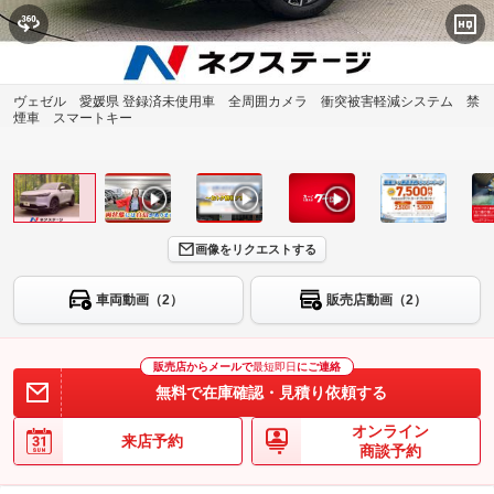
ヴェゼル 愛媛県 登録済未使用車 全周囲カメラ 衝突被害軽減システム 禁
煙車 スマートキー
画像をリクエストする
車両動画（2）
販売店動画（2）
販売店からメールで
最短即日
にご連絡
無料で在庫確認・見積り依頼する
オンライン
来店予約
商談予約