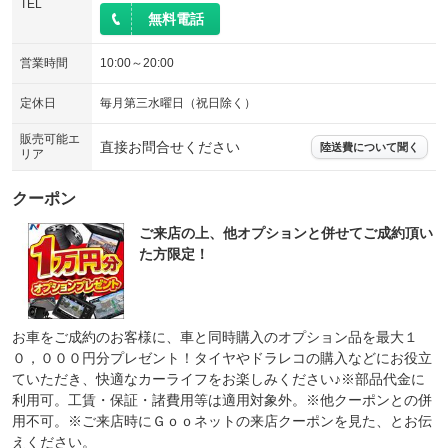
TEL
無料電話
営業時間
10:00～20:00
定休日
毎月第三水曜日（祝日除く）
販売可能エ
直接お問合せください
陸送費について聞く
リア
クーポン
ご来店の上、他オプションと併せてご成約頂い
た方限定！
お車をご成約のお客様に、車と同時購入のオプション品を最大１
０，０００円分プレゼント！タイヤやドラレコの購入などにお役立
ていただき、快適なカーライフをお楽しみください♪※部品代金に
利用可。工賃・保証・諸費用等は適用対象外。※他クーポンとの併
用不可。※ご来店時にＧｏｏネットの来店クーポンを見た、とお伝
えください。