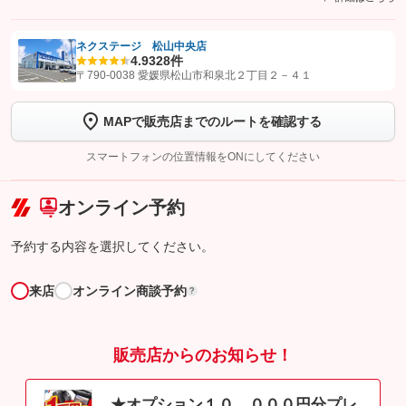
ネクステージ 松山中央店
4.9
328件
【STEP1】
認証画面でグーネットを友だち追加してから「許可する」ボタンを押
〒790-0038 愛媛県松山市和泉北２丁目２－４１
します
MAPで販売店までのルートを確認する
【STEP2】
トーク画面で
ボタンをタップして問い合わせを
完了してください。
スマートフォンの位置情報をONにしてください
こちら
オンライン予約
予約する内容を選択してください。
来店
オンライン商談予約
?
販売店からのお知らせ！
★オプション１０，０００円分プレ