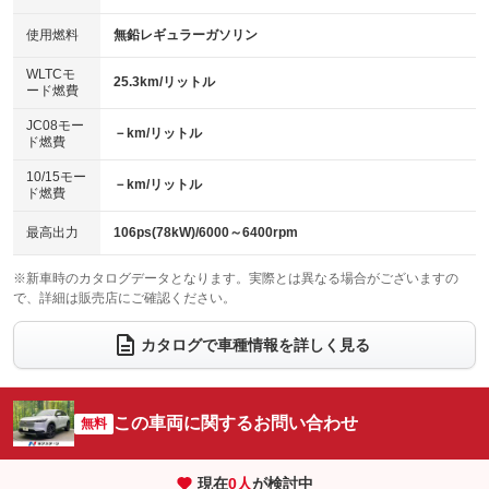
：装備なし
：装備なし
100V電源
クリーンディーゼル
バックカメラ
ETC2.0
使用燃料
無鉛レギュラーガソリン
：装備なし
：装備なし
：装備あり
：装備あり
センターデフロック
エアロ
スマートキー
：装備なし
WLTCモ
：装備なし
：装備あり
25.3km/リットル
ード燃費
レンタカーアップ
展示・試乗車
ローダウン
ランフラットタイヤ
：装備なし
：装備なし
：装備なし
：装備なし
JC08モー
－km/リットル
ド燃費
電動格納ミラー
パワーシート
3列シート
：装備あり
：装備なし
：装備なし
10/15モー
装備略号／用語解説
－km/リットル
ベンチシート
フルフラットシート
ド燃費
：装備なし
：装備なし
チップアップシート
オットマン
：装備あり
：装備なし
最高出力
106ps(78kW)/6000～6400rpm
電動格納サードシート
シートヒーター
：装備なし
：装備あり
※新車時のカタログデータとなります。実際とは異なる場合がございますの
で、詳細は販売店にご確認ください。
ウォークスルー
後席モニター
：装備なし
：装備なし
電動リアゲート
フロントカメラ
カタログで車種情報を詳しく見る
：装備あり
：装備あり
シートエアコン
全周囲カメラ
：装備なし
：装備あり
サイドカメラ
ルーフレール
この車両に関するお問い合わせ
：装備あり
無料
：装備なし
エアサスペンション
ヘッドライトウォッシャー
：装備なし
：装備なし
現在
0
人
が検討中