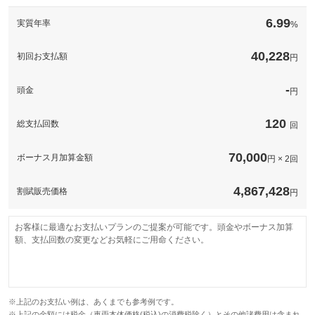
このパックの見積もり依頼（無料）
備考
－
6.99
実質年率
%
このパックの見積もり依頼（無料）
40,228
初回お支払額
円
-
頭金
円
120
総支払回数
回
70,000
ボーナス月加算金額
円 × 2回
4,867,428
割賦販売価格
円
お客様に最適なお支払いプランのご提案が可能です。頭金やボーナス加算
額、支払回数の変更などお気軽にご用命ください。
※上記のお支払い例は、あくまでも参考例です。
※上記の金額には税金（車両本体価格(税込)の消費税除く）とその他諸費用は含まれ