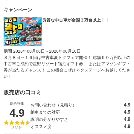
キャンペーン
良質な中古車が全国３万台以上！！
期間 2026年08月08日～2026年08月16日
８月８日～１６日は中古車夏トクフェア開催！ 総額５０万円以上の
中古車ご成約で星野リゾート宿泊ギフト券、 またはアマゾンギフト
券が当たるチャンス！ この機会にぜひネクステージへお越しくださ
い！！
販売店の口コミ
総合評価
4.9
お問い合わせ（見積り）
（5点満点中）
4.9
4.9
納車までの対応
4.9
説明の分かりやすさ
4.9
オススメ度
328件