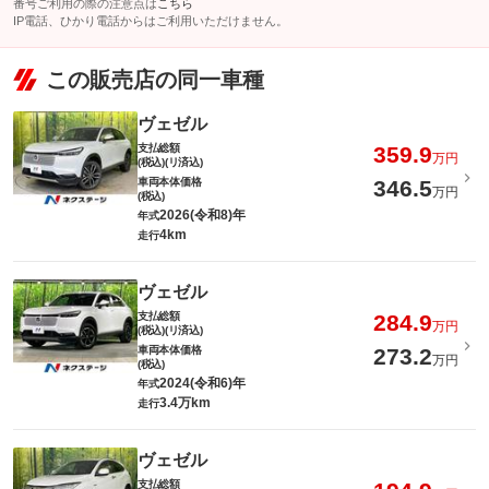
番号ご利用の際の注意点は
こちら
IP電話、ひかり電話からはご利用いただけません。
この販売店の同一車種
ヴェゼル
支払総額
359.9
万円
(税込)(リ済込)
車両本体価格
346.5
万円
(税込)
2026(令和8)年
年式
4km
走行
ヴェゼル
支払総額
284.9
万円
(税込)(リ済込)
車両本体価格
273.2
万円
(税込)
2024(令和6)年
年式
3.4万km
走行
ヴェゼル
支払総額