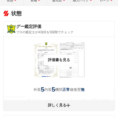
状態
装備
販売店
購入パック
ローン
状態
グー鑑定評価
プロの鑑定士が4項目を5段階でチェック
評価書を見る
5
5
外装
内装
機関
修復歴
正常
無
気になるようなキズやへこみがあった場合は綺麗に補修済
みですが、 小さなキズやヘコミが残っている場合もありま
詳しく見る
外装
す。
(車両外装)
キズ・へこみについて問い合わせる