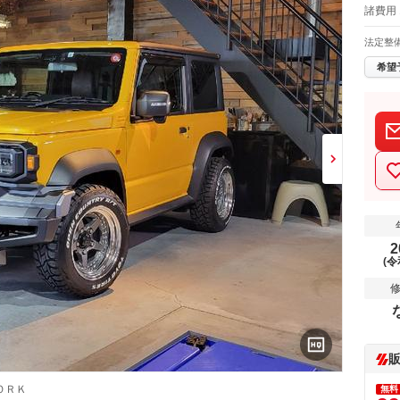
諸費用
法定整
希望
2
(令
ＯＲＫ
無料