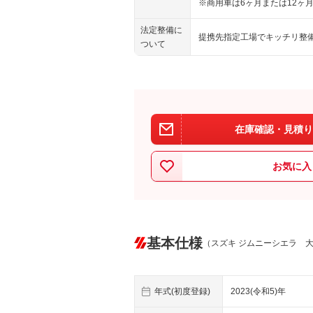
※商用車は6ヶ月または12ヶ
法定整備に
提携先指定工場でキッチリ整
ついて
在庫確認・見積り
お気に入
基本仕様
（スズキ ジムニーシエラ 
年式(初度登録)
2023(令和5)年