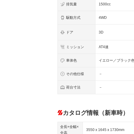
排気量
1500cc
駆動方式
4WD
ドア
3D
ミッション
AT4速
車体色
イエロー／ブラック
その他仕様
－
荷台寸法
－
カタログ情報（新車時）
全長×全幅×
3550 x 1645 x 1730mm
全高