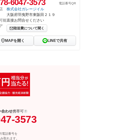
78-6047-3573
電話番号QR
店
株式会社ガレージイル
大阪府羽曳野市東阪田２１９
可能
直接お問合せください
ア
陸送費について聞く
MAPを開く
LINEで共有
い合わせ
携帯可
047-3573
料電話番号を
読み取れます。