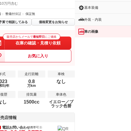
 10万円含む
基本装備
備：
整備付
保証：
保証無
外装・内装
予算で相談してみる
価格変更をお知らせ
車の画像
販売店からメールで
最短即日
にご連絡
在庫の確認・見積り依頼
お気に入り
年式
走行距離
車検
023
0.8
なし
和5)年
万km
修復歴
排気量
車体色
なし
1500cc
イエロー／ブ
ラック色替
販売店情報
電話お問い合わせ
携帯可