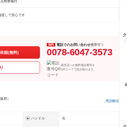
月点検整備付
備渡しで安心です
ク
（
電話でのお問い合わせ
携帯可
無料
0078-6047-3573
依頼(無料)
販売店への無料電話番号を
り
QRコードで読み取れます。
大阪府）
用語解説
ハンドル
右
ク