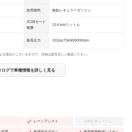
使用燃料
無鉛レギュラーガソリン
JC08モード
15.6 km/リットル
燃費
最高出力
102ps(75kW)/6000rpm
なる場合がございますので、詳細は販売店にご確認ください。
タログで車種情報を詳しく見る
レーンアシスト
自動駐車システム
－
止装置
衝突安全ボディ
衝突被害軽減システム