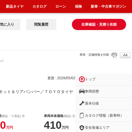
新品タイヤ
カタログ
ローン
保険
新車・中古車マガジン
気に入り
閲覧履歴
在庫確認・見積り依頼
車両・店舗情報を印刷
A4
ンパ
更新 : 2026/05/02
トップ
車両状態
キット＆リアバンパー／ＴＯＹＯタイヤ
基本仕様
カタログ情報（新車時）
額
車両本体価格
(税込・リ済込)
(税込)
0
410
安全装備エリア
万円
万円