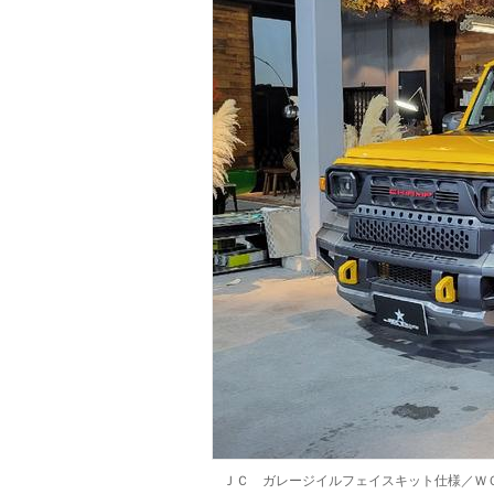
マガジン
車カタログ
自動車ローン
保険
レビュー
価格相場
教習所
用語集
ＪＣ ガレージイルフェイスキット仕様／Ｗ