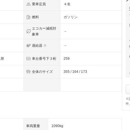
乗車定員
４名
燃料
ガソリン
エコカー減税対
－
象車
過給器
－
色替
車台番号下３桁
259
全体のサイズ
355 / 164 / 173
※
件
車両重量
1090kg