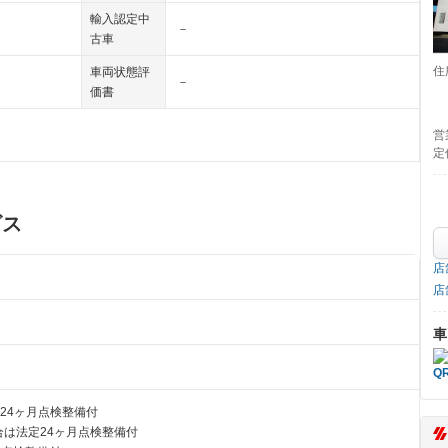
輸入認定中
－
古車
住
車両状態評
－
価書
営
定
ビス
店
店
車
24ヶ月点検整備付
は法定24ヶ月点検整備付