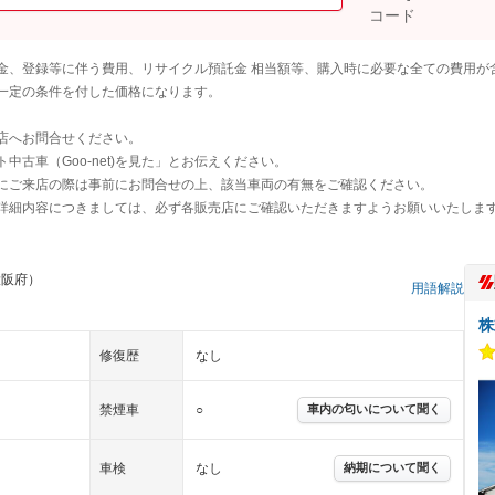
金、登録等に伴う費用、リサイクル預託金 相当額等、購入時に必要な全ての費用が
一定の条件を付した価格になります。
店へお問合せください。
古車（Goo-net)を見た」とお伝えください。
にご来店の際は事前にお問合せの上、該当車両の有無をご確認ください。
詳細内容につきましては、必ず各販売店にご確認いただきますようお願いいたしま
大阪府）
用語解説
株
修復歴
なし
禁煙車
○
車内の匂いについて聞く
車検
なし
納期について聞く