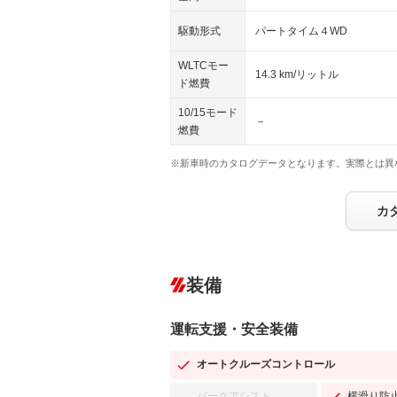
駆動形式
パートタイム４WD
WLTCモー
14.3 km/リットル
ド燃費
10/15モード
－
燃費
※新車時のカタログデータとなります。実際とは異
カ
装備
運転支援・安全装備
オートクルーズコントロール
パークアシスト
横滑り防
－