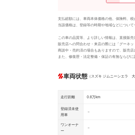
支払総額には、車両本体価格の他、保険料、税
当該価格は、登録等の時期や地域などについて
この車の品質等、より詳しい情報は、直接販売
販売店への問合わせ・来店の際には「グーネット中
商談中・売約済の場合もありますので、販売店
また、修復歴・法定整備・保証の有無ならびに
車両状態
（スズキ ジムニーシエラ 
走行距離
0.8万km
登録済未使
－
用車
ワンオーナ
－
ー