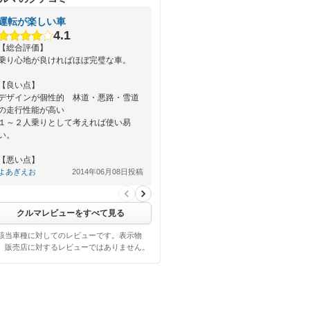
運転が楽しい車
4.1
【総合評価】
乗り心地が良ければほぼ完璧な車。
【良い点】
デザインが個性的 林道・悪路・雪道
の走行性能が高い
１～２人乗りとして考えれば使い易
い。
【悪い点】
よあぎえお
2014年06月08日投稿
ホイールの社外品を見つけるのが大変
かもしれないな、と…
クルマレビューをすべて見る
該当車種に対してのレビューです。表示物
、販売店に対するレビューではありません。