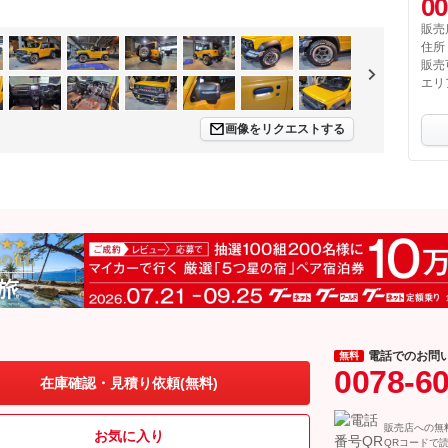
00
販売
住所
販売
エリ
画像をリクエストする
電話でのお問
無料
0078-6
在庫確認・見積り依頼(無料)
販売店への無
お気に入り
QRコードで