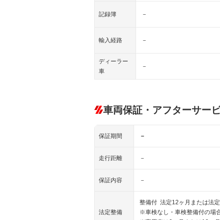
記録簿
－
輸入経路
－
ディーラー
－
車
車両保証・アフターサー
保証期間
－
走行距離
－
保証内容
－
整備付 法定12ヶ月または法定
法定整備
※車検なし・車検整備付の場合