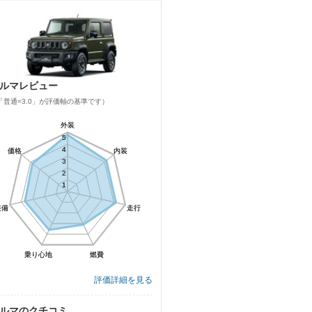
ルマレビュー
「普通=3.0」が評価軸の基準です）
外装
外装
5
5
4
4
価格
価格
内装
内装
3
3
2
2
1
1
装備
装備
走行
走行
乗り心地
乗り心地
燃費
燃費
評価詳細を見る
ルマのクチコミ