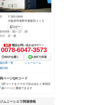
所
〒583-0846
大阪府羽曳野市東阪田２１９
コピー
業時間
9：00～17：30
休日
日・祝
電話お問い合わせ
無料
携帯可
0078-6047-3573
MAPを開く
LINEで共有
舗在庫一覧
ショールーム
舗詳細
両ページQRコード
QRコードをスマホで読み込むと車両詳
細ページに遷移できます
ジムニーシエラ関連情報