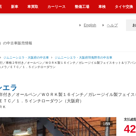
店
新車
車買取
カーリース
整備工場
車検
タイヤ交換
English
ヘルプ
お
府）の中古車販売情報
ジムニーシエラ・大阪府の中古車
ジムニーシエラ・大阪府羽曳野市の中古車
走行／車検２年付き／オールペン／ＷＯＲＫ製１６インチ／ガレージイル製フェイスキット＆リアバ
カメラ／ＥＴＣ／１．５インチローダウン
シエラ
年付き／オールペン／ＷＯＲＫ製１６インチ／ガレージイル製フェイス
ＥＴＣ／１．５インチローダウン（大阪府）
ＯＲＫ
支払総
1
/59
42