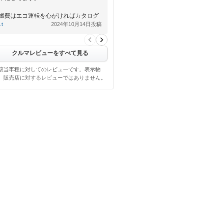
燃費はエコ運転を心がければカタログ
値に近…
.t
2024年10月14日投稿
クルマレビューをすべて見る
該当車種に対してのレビューです。表示物
、販売店に対するレビューではありません。