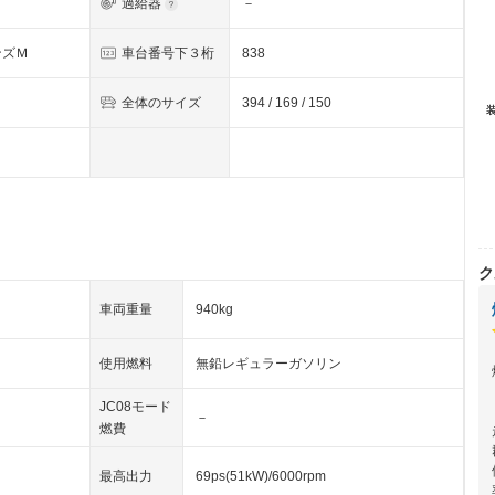
過給器
－
ンズＭ
車台番号下３桁
838
全体のサイズ
394 / 169 / 150
ク
車両重量
940kg
使用燃料
無鉛レギュラーガソリン
JC08モード
－
燃費
最高出力
69ps(51kW)/6000rpm