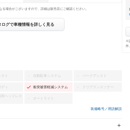
なる場合がございますので、詳細は販売店にご確認ください。
t
タログで車種情報を詳しく見る
※
件
シスト
自動駐車システム
パークアシスト
－
－
ボディ
衝突被害軽減システム
クリアランスソナー
－
緩和ヘッドレス
オートライト
－
装備略号／用語解説