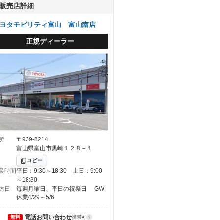
販売店詳細
ヨタモビリティ富山 富山南店
正規ディーラー
所
〒939-8214
富山県富山市黒崎１２８－１
コピー
業時間
平日：9:30～18:30 土日：9:00
～18:30
休日
毎週月曜日、平日の祝祭日 GW
休業4/29～5/6
電話お問い合わせ
無料
携帯可