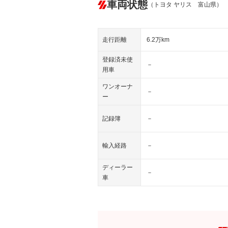
車両状態
（トヨタ ヤリス 富山県）
走行距離
6.2万km
登録済未使
－
用車
ワンオーナ
－
ー
記録簿
－
輸入経路
－
ディーラー
－
車