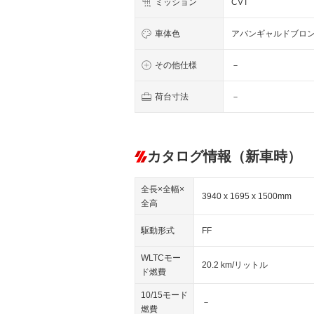
ミッション
CVT
車体色
アバンギャルドブロ
その他仕様
－
荷台寸法
－
カタログ情報（新車時）
全長×全幅×
3940 x 1695 x 1500mm
全高
駆動形式
FF
WLTCモー
20.2 km/リットル
ド燃費
10/15モード
－
燃費