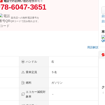
電話でのお問い合わせ
携帯可
料
78-6047-3651
店
販売店への無料電話番号を
店
QRコードで読み取れます。
車
用語解説
ハンドル
右
乗車定員
５名
燃料
ガソリン
ク
エコカー減税対
（
－
象車