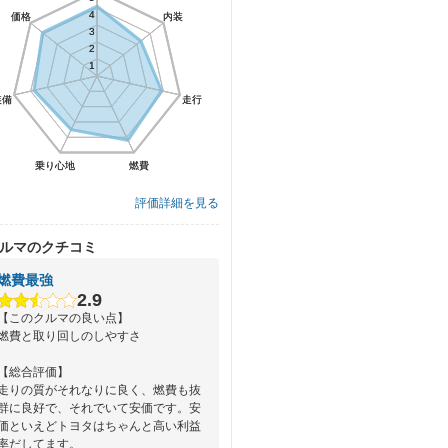
4
4
価格
価格
内装
内装
3
3
2
2
1
1
装備
装備
走行
走行
乗り心地
乗り心地
燃費
燃費
評価詳細を見る
ルマのクチコミ
燃費最強
2.9
【このクルマの良い点】
燃費と取り回しのしやすさ
【総合評価】
走りの質がそれなりに良く、燃費も抜
群に良好で、それでいて安価です。安
価といえどトヨタはちゃんと高い利益
率だしてます。