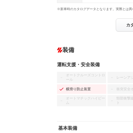
※新車時のカタログデータとなります。実際とは異
カ
装備
運転支援・安全装備
オートクルーズコントロ
レーンア
－
－
ール
横滑り防止装置
衝突安全
－
オートマチックハイビー
頸部衝撃
－
－
ム
ト
基本装備