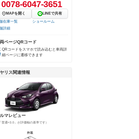
0078-6047-3651
MAPを開く
LINEで共有
舗在庫一覧
ショールーム
舗詳細
両ページQRコード
QRコードをスマホで読み込むと車両詳
細ページに遷移できます
ヤリス関連情報
ルマレビュー
「普通=3.0」が評価軸の基準です）
外装
外装
5
5