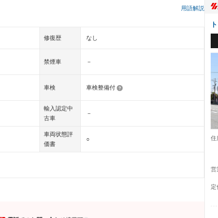
用語解説
ト
修復歴
なし
禁煙車
－
車検
車検整備付
輸入認定中
－
古車
車両状態評
住
○
価書
営
定