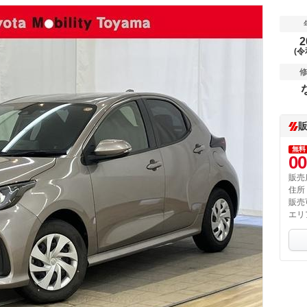
2
(令
無料
00
販売
住所
販売
エリ