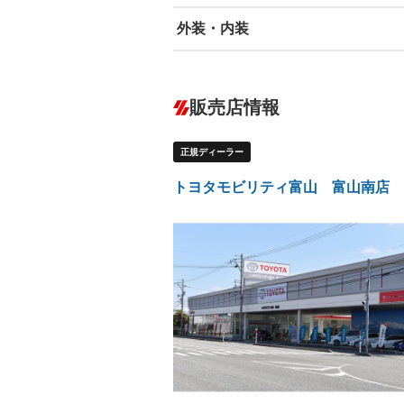
外装・内装
エアバッグ：運転席/助手席/サイド
ABS
エアコン
カーナビ：メモリーナビ他
ダウンヒルアシストコントロール
－
販売店情報
オーディオ
－
盗難防止システム
アイドリ
－
ヘッドライトウォッシャ
革シート
－
－
ー
正規ディーラー
Bluetooth接続
100V電源
－
－
LEDヘッドランプ
HID(キ
－
－
トヨタモビリティ富山 富山南店
レンタカーアップ
展示・試
－
ETC
エアロ
－
ランフラットタイヤ
パワーシ
－
－
フルフラットシート
チップア
－
－
シートヒーター
ウォーク
－
－
フロントカメラ
シートエ
－
－
ルーフレール
エアサス
－
－