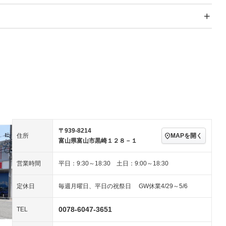
スライドドア
サンルーフ
－
－
Wエアコン
リフトアップ
－
－
TV
－
パワーステアリング
パワーウィンドウ
－ビジュアル
アルミホイール
－
－
ングストップ
ドライブレコーダー
USB入力端子
－
－
ハーフレザーシート
キーレス
－
クリーンディーゼル
センターデフロック
－
－
セノンライト)
ポータブルナビ
バックカメラ
－
乗車
電動格納ミラー
－
スマートキー
ローダウン
－
〒939-8214
装備略号／用語解説
MAPを開く
住所
ート
3列シート
ベンチシート
－
－
富山県富山市黒崎１２８－１
ップシート
オットマン
電動格納サードシート
－
－
営業時間
平日：9:30～18:30 土日：9:00～18:30
スルー
後席モニター
電動リアゲート
－
－
定休日
毎週月曜日、平日の祝祭日 GW休業4/29～5/6
アコン
全周囲カメラ
サイドカメラ
－
－
ペンション
0078-6047-3651
TEL