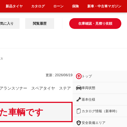
新品タイヤ
カタログ
ローン
保険
新車・中古車マガジン
気に入り
閲覧履歴
在庫確認・見積り依頼
 ス
更新 : 2026/06/19
トップ
車両状態
アランスソナー スペアタイヤ ステア
基本仕様
いた車輌です
カタログ情報（新車時）
安全装備エリア