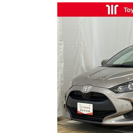
マガジン
車カタログ
自動車ローン
保険
レビュー
価格相場
教習所
用語集