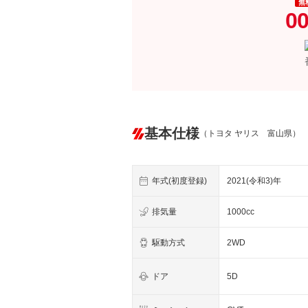
無
00
基本仕様
（トヨタ ヤリス 富山県）
年式(初度登録)
2021(令和3)年
排気量
1000cc
駆動方式
2WD
ドア
5D