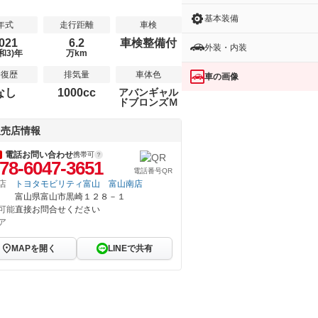
基本装備
年式
走行距離
車検
021
6.2
車検整備付
外装・内装
和3)年
万km
修復歴
排気量
車体色
車の画像
なし
1000cc
アバンギャル
ドブロンズＭ
販売店情報
電話お問い合わせ
携帯可
78-6047-3651
電話番号QR
店
トヨタモビリティ富山 富山南店
富山県富山市黒崎１２８－１
可能
直接お問合せください
ア
MAPを開く
LINEで共有