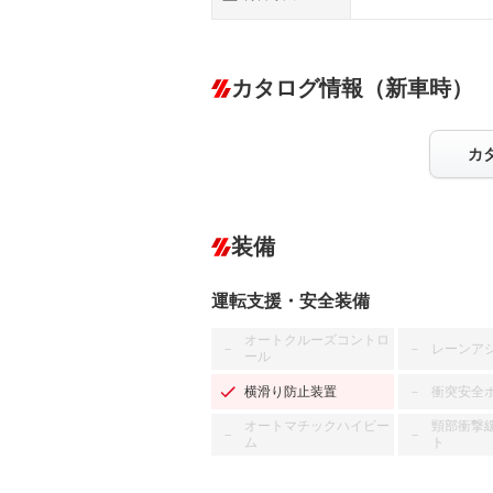
カタログ情報（新車時）
カ
装備
運転支援・安全装備
オートクルーズコントロ
レーンア
－
－
ール
横滑り防止装置
衝突安全
－
オートマチックハイビー
頸部衝撃
－
－
ム
ト