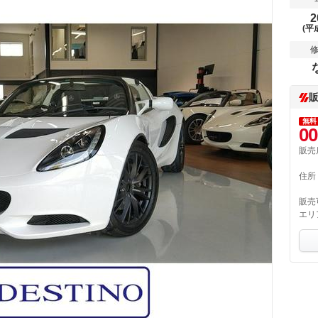
2
(平
無料
00
販売
住所
販売
エリ