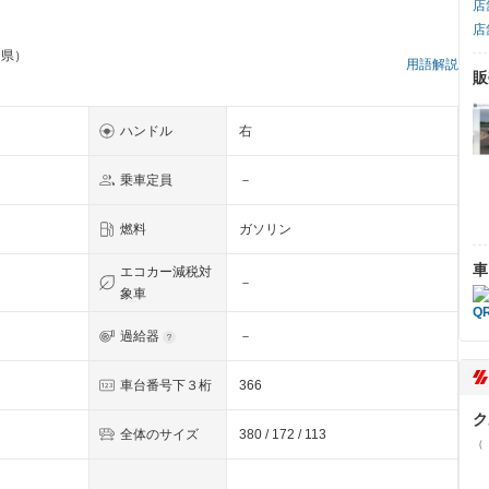
店
店
川県）
用語解説
販
ハンドル
右
乗車定員
－
燃料
ガソリン
車
エコカー減税対
－
象車
過給器
－
車台番号下３桁
366
ク
全体のサイズ
380 / 172 / 113
（