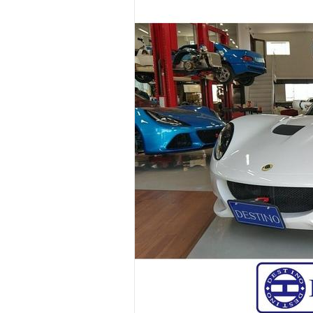
マガジン
車カタログ
自動車ローン
保険
レビュー
価格相場
教習所
用語集