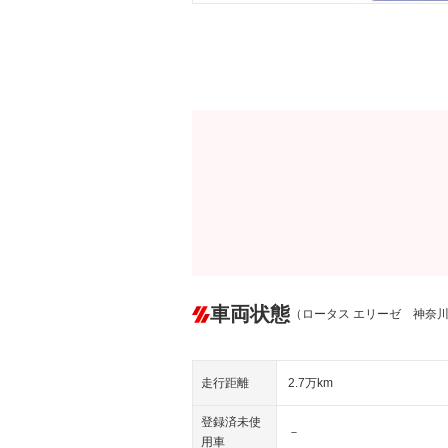
車両状態
（ロータス エリーゼ 神奈
走行距離
2.7万km
登録済未使
－
用車