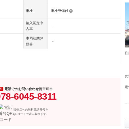
車検
車検整備付
輸入認定中
－
古車
車両状態評
－
価書
住
営
定
電話でのお問い合わせ
携帯可
料
078-6045-8311
販売店への無料電話番号を
QRコードで読み取れます。