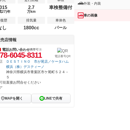
年式
走行距離
車検
外装・内装
015
2.7
車検整備付
成27)年
万km
車の画像
修復歴
排気量
車体色
なし
1800cc
パール
販売店情報
電話お問い合わせ
携帯可
78-6045-8311
電話番号QR
店
ＤＥＳＴＩＮＯ 市が尾店／ケータハム
横浜（株）デスティーノ
神奈川県横浜市青葉区市ケ尾町５２４－
５
可能
直接お問合せください
ア
MAPを開く
LINEで共有