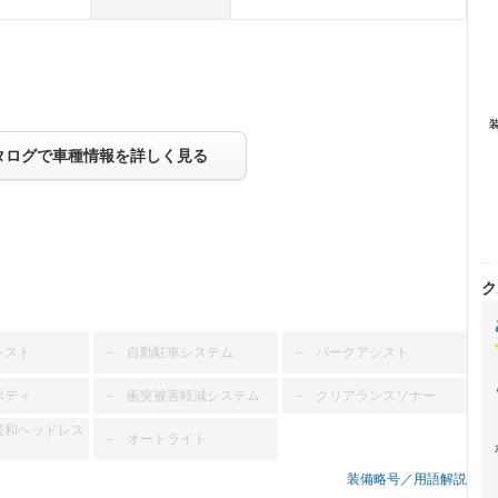
タログで車種情報を詳しく見る
ク
シスト
自動駐車システム
パークアシスト
－
－
ボディ
衝突被害軽減システム
クリアランスソナー
－
－
緩和ヘッドレス
オートライト
－
装備略号／用語解説