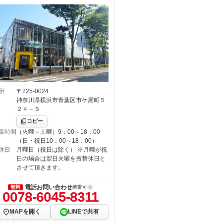
所
〒225-0024
神奈川県横浜市青葉区市ケ尾町５
２４－５
コピー
業時間
（火曜～土曜）9：00～18：00
（日・祝日10：00～18：00）
休日
月曜日（祝日は除く） ※月曜が祝
日の場合は翌日火曜を振替休日と
させて頂きます。
電話お問い合わせ
無料
携帯可
0078-6045-8311
MAPを開く
LINEで共有