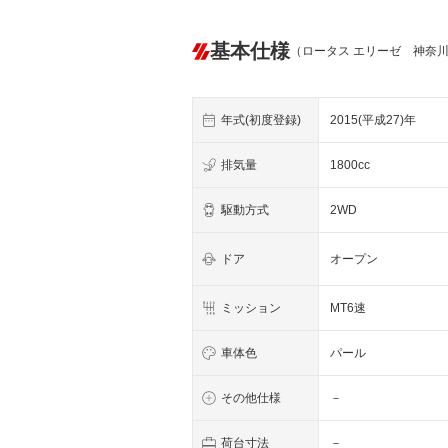
基本仕様
（ロータス エリーゼ 神奈
年式(初度登録)
2015(平成27)年
排気量
1800cc
駆動方式
2WD
ドア
オープン
ミッション
MT6速
車体色
パール
その他仕様
－
荷台寸法
－