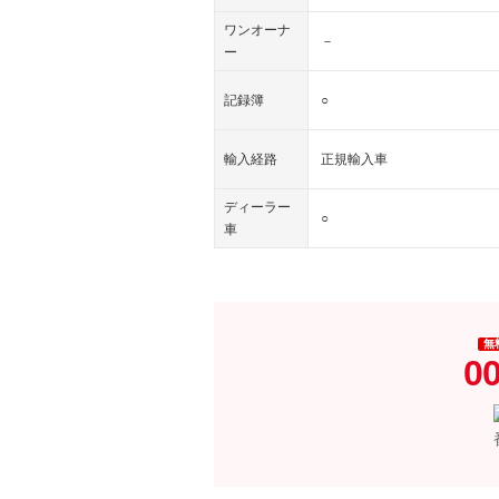
ワンオーナ
－
ー
記録簿
○
輸入経路
正規輸入車
ディーラー
○
車
無
0