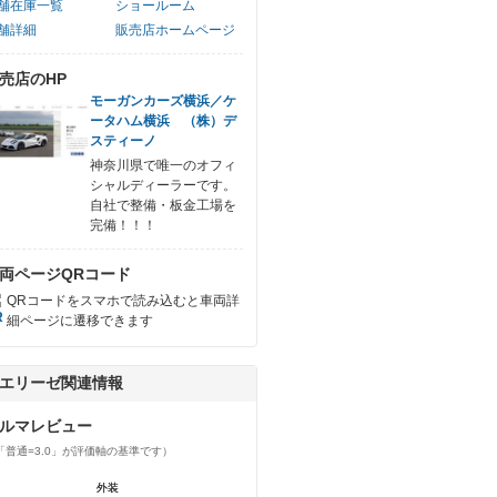
舗在庫一覧
ショールーム
舗詳細
販売店ホームページ
売店のHP
モーガンカーズ横浜／ケ
ータハム横浜 （株）デ
スティーノ
神奈川県で唯一のオフィ
シャルディーラーです。
自社で整備・板金工場を
完備！！！
両ページQRコード
QRコードをスマホで読み込むと車両詳
細ページに遷移できます
エリーゼ関連情報
ルマレビュー
「普通=3.0」が評価軸の基準です）
外装
外装