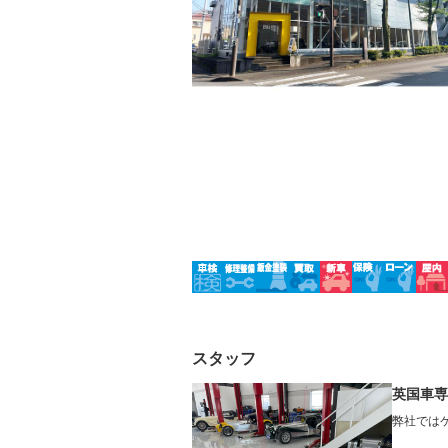
ルーフレール
エアサス
－
－
スタッフ
英国車専
弊社では