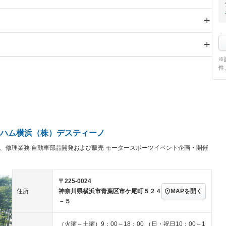
スライドドア
サンルーフ
－
－
※
Wエアコン
リフトアップ
－
－
件
TV
－
パワーステアリング
パワーウィンドウ
－
－ビジュアル
アルミホイール
－
－
ングストップ
ドライブレコーダー
USB入力端子
－
－
ハーフレザーシート
キーレス
－
クリーンディーゼル
センターデフロック
－
－
セノンライト)
ポータブルナビ
バックカメラ
－
－
ハム横浜（株）デスティーノ
乗車
電動格納ミラー
－
スマートキー
ローダウン
－
－
、修理業務 自動車部品開発および販売 モータースポーツイベント企画・開催
装備略号／用語解説
ート
3列シート
ベンチシート
－
－
〒225-0024
ップシート
オットマン
電動格納サードシート
－
－
MAPを開く
住所
神奈川県横浜市青葉区市ケ尾町５２４
スルー
後席モニター
電動リアゲート
－
－
－５
アコン
全周囲カメラ
サイドカメラ
－
－
（火曜～土曜）9：00～18：00 （日・祝日10：00～1