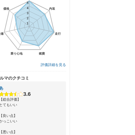
5
5
4
4
価格
価格
内装
内装
3
3
2
2
1
1
装備
装備
走行
走行
乗り心地
乗り心地
燃費
燃費
評価詳細を見る
ルマのクチコミ
あ
3.6
【総合評価】
とてもいい
【良い点】
かっこいい
【悪い点】