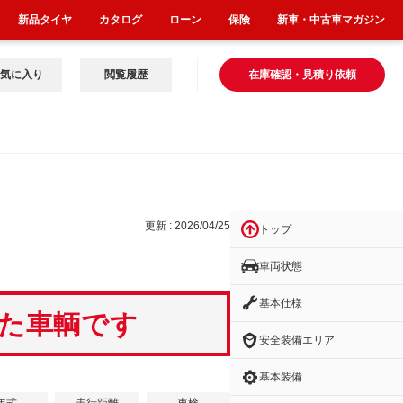
新品タイヤ
カタログ
ローン
保険
新車・中古車マガジン
気に入り
閲覧履歴
在庫確認・見積り依頼
更新 : 2026/04/25
トップ
車両状態
基本仕様
いた車輌です
安全装備エリア
基本装備