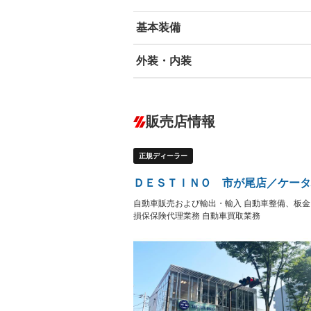
基本装備
外装・内装
エアバッグ：運転席/助手席
ABS
エアコン
カーナビ
－
ダウンヒルアシストコントロール
－
販売店情報
オーディオ：CDまたはCDチェンジャー
盗難防止システム
アイドリ
－
－
ヘッドライトウォッシャ
革シート
－
－
ー
正規ディーラー
Bluetooth接続
100V電源
－
－
LEDヘッドランプ
HID(キ
－
－
ＤＥＳＴＩＮＯ 市が尾店／ケータ
レンタカーアップ
展示・試
－
－
ETC
エアロ
－
自動車販売および輸出・輸入 自動車整備、板金
損保保険代理業務 自動車買取業務
ランフラットタイヤ
パワーシ
－
－
フルフラットシート
チップア
－
－
シートヒーター
ウォーク
－
－
フロントカメラ
シートエ
－
－