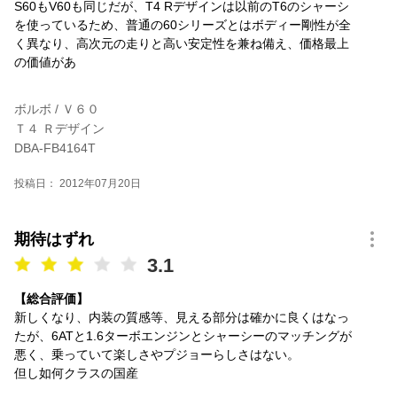
S60もV60も同じだが、T4 Rデザインは以前のT6のシャーシ
を使っているため、普通の60シリーズとはボディー剛性が全
く異なり、高次元の走りと高い安定性を兼ね備え、価格最上
の価値があ
ボルボ / Ｖ６０
Ｔ４ Ｒデザイン
DBA-FB4164T
投稿日： 2012年07月20日
期待はずれ
3.1
【総合評価】
新しくなり、内装の質感等、見える部分は確かに良くはなっ
たが、6ATと1.6ターボエンジンとシャーシーのマッチングが
悪く、乗っていて楽しさやプジョーらしさはない。
但し如何クラスの国産