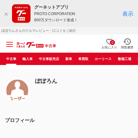
グーネットアプリ
表示
PROTO CORPORATION
800万ダウンロード達成！
ぽぽろんさんのクルマレビュー・口コミをご紹介
0
お気に入り
閲覧履歴
中古車
輸入車
中古車販売店
新車
車買取
カーリース
整備工場
ぽぽろん
プロフィール