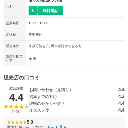
0078-6045-2790
TEL
無料電話
営業時間
10:00~19:00
定休日
年中無休
販売条件
来店可能な方, 現車確認ができる方
販売可能エ
全国
リア
販売店の口コミ
総合評価
4.4
お問い合わせ（見積り）
（5点満点中）
4.4
4.3
納車までの対応
4.4
説明の分かりやすさ
4.4
オススメ度
240件
5.0
非常に良かったです！
もっと見る