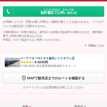
まずは在庫確認・見積り依頼
無料電話でお問い合わせ
お気軽にどうぞ。問合せ後に何度もご連絡が届くことはありません。 メールア
ドレスは販売店に公開されません。
※無料電話をご利用の場合は、販売店へお客様の電話番号が通知されます。無料電話
番号ご利用の際の注意点は
こちら
IP電話、ひかり電話からはご利用いただけません。
詳細はこちら
ジーアフターＭＥＧＡ越谷レイクタウン店
4.4
240件
【STEP1】
認証画面でグーネットを友だち追加してから「許可する」ボタンを押
〒340-0001 埼玉県草加市柿木町５０４－１
します
MAPで販売店までのルートを確認する
【STEP2】
トーク画面で
ボタンをタップして問い合わせを
完了してください。
スマートフォンの位置情報をONにしてください
こちら
装備
販売店