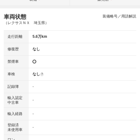
車両状態
装備略号／用語解説
（レクサスＮＸ 埼玉県）
走行距離
5.6万km
修復歴
なし
禁煙車
車検
なし
?
記録簿
-
輸入認定
-
中古車
輸入経路
-
登録済
-
未使用車
ワン