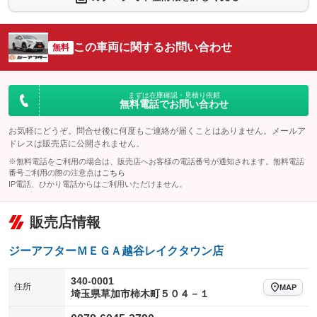
シートエアコン
全周囲カメラ
：装備なし
：装備なし
サイドカメラ
ルーフレール
この車両に関するお問い合わせ
：装備あり
無料
：装備なし
エアサスペンション
ヘッドライトウォッシャー
：装備なし
：装備なし
装備略号／用語解説
まずは在庫確認・見積り依頼
無料電話でお問い合わせ
お気軽にどうぞ。問合せ後に何度もご連絡が届くことはありません。メールア
ドレスは販売店に公開されません。
※無料電話をご利用の場合は、販売店へお客様の電話番号が通知されます。無料電話
番号ご利用の際の注意点は
こちら
IP電話、ひかり電話からはご利用いただけません。
販売店情報
ジーアフターＭＥＧＡ越谷レイクタウン店
340-0001
住所
MAP
埼玉県草加市柿木町５０４－１