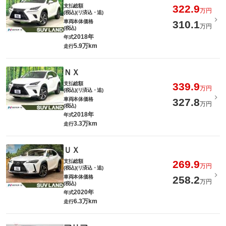
支払総額
322.9
万円
(税込)(リ済込・追)
車両本体価格
310.1
万円
(税込)
2018年
年式
5.9万km
走行
ＮＸ
支払総額
339.9
万円
(税込)(リ済込・追)
車両本体価格
327.8
万円
(税込)
2018年
年式
3.3万km
走行
ＵＸ
支払総額
269.9
万円
(税込)(リ済込・追)
車両本体価格
258.2
万円
(税込)
2020年
年式
6.3万km
走行