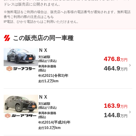
ドレスは販売店に公開されません。
※無料電話をご利用の場合は、販売店へお客様の電話番号が通知されます。無料電話
番号ご利用の際の注意点は
こちら
IP電話、ひかり電話からはご利用いただけません。
この販売店の同一車種
ＮＸ
支払総額
476.8
万円
(税込)(リ済込)
車両本体価格
464.9
万円
(税込)
2021(令和3)年
年式
1.2万km
走行
ＮＸ
支払総額
163.9
万円
(税込)(リ済込)
車両本体価格
144.8
万円
(税込)
2014(平成26)年
年式
10.3万km
走行