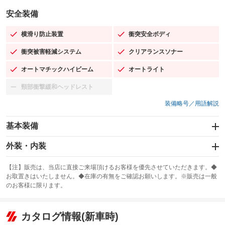
安全装備
横滑り防止装置
衝突安全ボディ
：装備あり
：装備あり
衝突被害軽減システム
クリアランスソナー
：装備あり
：装備あり
オートマチックハイビーム
オートライト
：装備あり
：装備あり
頸部衝撃緩和ヘッドレスト
：装備なし
装備略号／用語解説
基本装備
エアバッグ：運転席/助手席/サイド
外装・内装
：装備あり
スライドドア
カーナビ：メモリーナビ他
：装備なし
：装備あり
【注】販売は、当店に直接ご来場頂けるお客様を優先させていただきます。◆
お取置きはいたしません。◆在庫の有無をご確認お願いします。※販売は一般
サンルーフ
ABS
TV：フルセグ
：装備あり
：装備あり
：装備あり
のお客様に限ります。
エアコン
Wエアコン
オーディオ：CDまたはCDチェンジャー
：装備あり
：装備なし
：装備あり
リフトアップ
パワーステアリング
カタログ情報(新車時)
ビジュアル：ブルーレイ再生／DVD再生
：装備なし
：装備あり
：装備あり