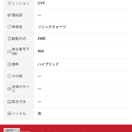
ミッション
CVT
過給器
―
車体色
ソニッククォーツ
駆動方式
2WD
車台番号下
904
3桁
燃料
ハイブリッド
その他
―
全体のサイ
―
ズ
荷台寸法
―
ハンドル
右