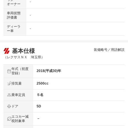
-
オーナー
車両状態
-
評価書
ディーラ
-
ー車
基本仕様
装備略号／用語解説
（レクサスＮＸ 埼玉県）
年式（初度
2018(平成30)年
登録）
排気量
2500cc
乗車定員
５名
ドア
5D
エコカー減
－
税対象車