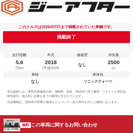
このクルマは2026/07/27まで掲載されていた車輛です。
掲載終了
走行距離
年式
修復歴
排気量
5.6
2018
2500
なし
万km
(平成30)年
cc
車検
車体色
なし
ソニッククォーツ
支払総額には、車両本体価格の他、保険料、税金、登録等に伴う費用、リサイクル預託金
相当額等、購入時に必要な全ての費用が含まれています。
当該価格は、登録等の時期や地域などについて一定の条件を付した価格になります。
この車両に関するお問い合わせ
無料