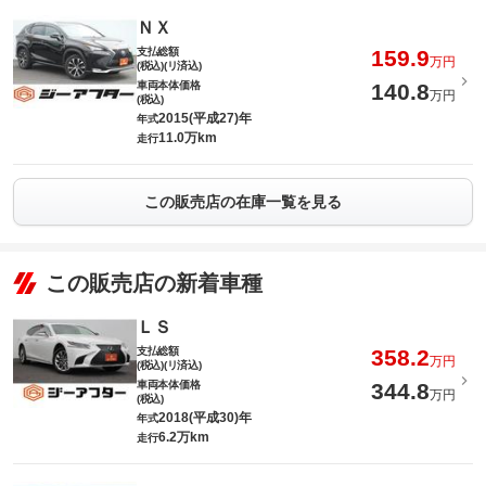
ＮＸ
支払総額
159.9
万円
(税込)(リ済込)
車両本体価格
140.8
万円
(税込)
2015(平成27)年
年式
11.0万km
走行
この販売店の在庫一覧を見る
この販売店の新着車種
ＬＳ
支払総額
358.2
万円
(税込)(リ済込)
車両本体価格
344.8
万円
(税込)
2018(平成30)年
年式
6.2万km
走行