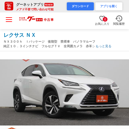
グーネットアプリ
RENEW
ダウンロード
アプリを開く
メアド不要で問い合わせ可能
0
お気に入り
閲覧履歴
レクサス ＮＸ
ＮＸ３００ｈ Ｉパッケージ 後期型 禁煙車 パノラマルーフ
純正１０．３インチナビ フルセグＴＶ 全周囲カメラ 赤革シー
もっと見る
ト ＥＴＣ２．０ シートヒーター パワーシート 三眼ＬＥＤヘ
ッドライト レーダークルーズコントロール（埼玉県）