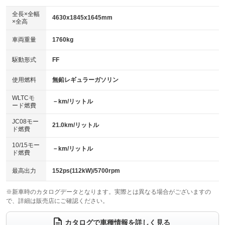
ダウンヒルアシストコントロール
アルミホイール：17インチ
：装備なし
：装備あり
全長×全幅
4630x1845x1645mm
×全高
パワーウィンドウ
盗難防止システム
革シート
ハーフレザーシート
：装備あり
：装備あり
：装備あり
：装備なし
車両重量
1760kg
アイドリングストップ
ドライブレコーダー
キーレス
LEDヘッドランプ
：装備あり
：装備なし
：装備あり
：装備あり
USB入力端子
Bluetooth接続
駆動形式
FF
HID(キセノンライト)
ポータブルナビ
：装備あり
：装備あり
：装備なし
：装備なし
100V電源
クリーンディーゼル
バックカメラ
ETC2.0
使用燃料
無鉛レギュラーガソリン
：装備なし
：装備なし
：装備あり
：装備あり
センターデフロック
エアロ
スマートキー
：装備なし
WLTCモ
：装備なし
：装備あり
－km/リットル
ード燃費
レンタカーアップ
展示・試乗車
ローダウン
ランフラットタイヤ
：装備なし
：装備なし
：装備なし
：装備なし
JC08モー
21.0km/リットル
ド燃費
電動格納ミラー
パワーシート
3列シート
：装備あり
：装備あり
：装備なし
10/15モー
装備略号／用語解説
－km/リットル
ベンチシート
フルフラットシート
ド燃費
：装備なし
：装備なし
チップアップシート
オットマン
：装備なし
：装備なし
最高出力
152ps(112kW)/5700rpm
電動格納サードシート
シートヒーター
：装備なし
：装備あり
※新車時のカタログデータとなります。実際とは異なる場合がございますの
で、詳細は販売店にご確認ください。
ウォークスルー
後席モニター
：装備なし
：装備なし
電動リアゲート
フロントカメラ
カタログで車種情報を詳しく見る
：装備あり
：装備なし