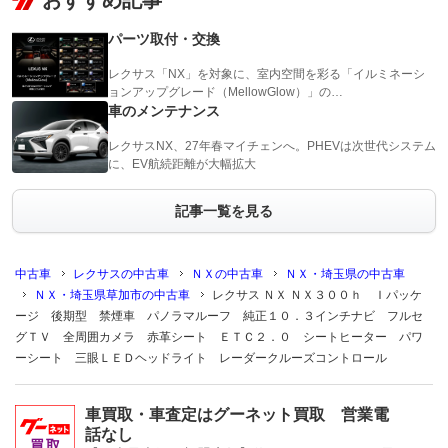
おすすめ記事
パーツ取付・交換
レクサス「NX」を対象に、室内空間を彩る「イルミネーシ
ョンアップグレード（MellowGlow）」の…
車のメンテナンス
レクサスNX、27年春マイチェンへ。PHEVは次世代システム
に、EV航続距離が大幅拡大
記事一覧を見る
中古車
レクサスの中古車
ＮＸの中古車
ＮＸ・埼玉県の中古車
ＮＸ・埼玉県草加市の中古車
レクサス ＮＸ ＮＸ３００ｈ Ｉパッケ
ージ 後期型 禁煙車 パノラマルーフ 純正１０．３インチナビ フルセ
グＴＶ 全周囲カメラ 赤革シート ＥＴＣ２．０ シートヒーター パワ
ーシート 三眼ＬＥＤヘッドライト レーダークルーズコントロール
車買取・車査定はグーネット買取 営業電
話なし