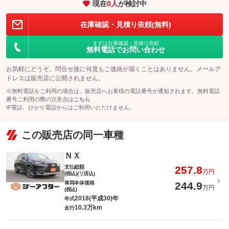
現在
0
人
が検討中
在庫確認・見積り依頼(無料)
まずは在庫確認・見積り依頼
無料電話でお問い合わせ
お気軽にどうぞ。問合せ後に何度もご連絡が届くことはありません。メールア
ドレスは販売店に公開されません。
※無料電話をご利用の場合は、販売店へお客様の電話番号が通知されます。無料電話
番号ご利用の際の注意点は
こちら
IP電話、ひかり電話からはご利用いただけません。
この販売店の同一車種
ＮＸ
支払総額
257.8
万円
(税込)(リ済込)
車両本体価格
244.9
万円
(税込)
2018(平成30)年
年式
10.3万km
走行