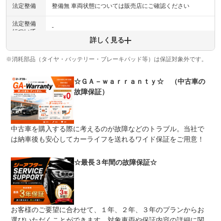
法定整備
整備無 車両状態については販売店にご確認ください
法定整備
-
について
詳しく見る
※消耗部品（タイヤ・バッテリー・ブレーキパッド等）は保証対象外です。
☆ＧＡ－ｗａｒｒａｎｔｙ☆ （中古車の
故障保証）
中古車を購入する際に考えるのが故障などのトラブル。当社で
は納車後も安心してカーライフを送れるワイド保証をご用意！
☆最長３年間の故障保証☆
お客様のご要望に合わせて、１年、２年、３年のプランからお
選びいただくことができます。対象車両や保証内容の詳細に関