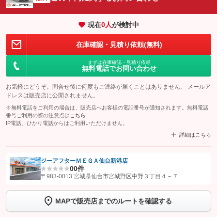
現在
0
人
が検討中
在庫確認・見積り依頼(無料)
まずは在庫確認・見積り依頼
無料電話でお問い合わせ
お気軽にどうぞ。問合せ後に何度もご連絡が届くことはありません。 メールア
ドレスは販売店に公開されません。
※無料電話をご利用の場合は、販売店へお客様の電話番号が通知されます。無料電話
番号ご利用の際の注意点は
こちら
IP電話、ひかり電話からはご利用いただけません。
詳細はこちら
ジーアフターＭＥＧＡ仙台新港店
0
0件
【STEP1】
認証画面でグーネットを友だち追加してから「許可する」ボタンを押
〒983-0013 宮城県仙台市宮城野区中野３丁目４－７
します
MAPで販売店までのルートを確認する
【STEP2】
トーク画面で
ボタンをタップして問い合わせを
完了してください。