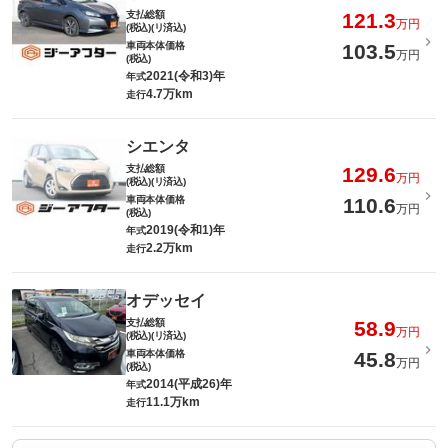
支払総額
121.3
万円
(税込)(リ済込)
車両本体価格
103.5
万円
(税込)
2021(令和3)年
年式
4.7万km
走行
シエンタ
支払総額
129.6
万円
(税込)(リ済込)
車両本体価格
110.6
万円
(税込)
2019(令和1)年
年式
2.2万km
走行
オデッセイ
支払総額
58.9
万円
(税込)(リ済込)
車両本体価格
45.8
万円
(税込)
2014(平成26)年
年式
11.1万km
走行