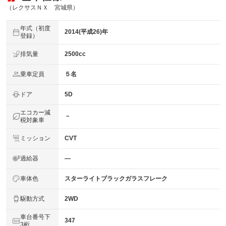
（レクサスＮＸ 宮城県）
年式（初度
2014(平成26)年
登録）
排気量
2500cc
乗車定員
５名
ドア
5D
エコカー減
－
税対象車
ミッション
CVT
過給器
―
車体色
スターライトブラックガラスフレーク
駆動方式
2WD
車台番号下
347
3桁