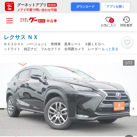
グーネットアプリ
RENEW
ダウンロード
アプリを開く
メアド不要で問い合わせ可能
0
お気に入り
閲覧履歴
レクサス ＮＸ
ＮＸ３００ｈ バージョンＬ 禁煙車 黒革シート ３眼ＬＥＤヘ
ッドライト 純正ナビ フルセグＴＶ 全周囲カメラ レーダーク
もっと見る
ルーズコントロール 温冷シート 衝突軽減ブレーキ 純正１８イ
ンチアルミホイール Ｂｌｕｅｔｏｏｔｈ接続（宮城県）
1
/72