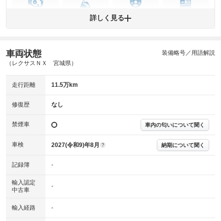
エンジン
トランス
パワー
HV/PHV/EV
詳しく見る
ミッション
ステアリング
車両状態
ABS
エアーバッグ
先進安全装備
その他
装備略号／用語解説
（レクサスＮＸ 宮城県）
※異常がある場合は主要点検項目が赤色になり、異常と表記されます。
※車に装備されていない項目は「-」と表記されます
走行距離
11.5万km
※グー故障診断は保証サービスではございません。購入時は必ず現車をご
確認下さい。
※実際にお渡しする故障診断書につきましては、形式および表示項目が異
修復歴
なし
なる場合がございます。
※グー故障診断書はあくまでも実施時点での診断結果となります。将来に
禁煙車
車内の匂いについて聞く
わたり車両状態を担保するものではありませんので、車両情報等の詳細は
各販売店へお問い合わせ下さい。
車検
2027(令和9)年8月
納期について聞く
?
記録簿
-
輸入認定
-
中古車
輸入経路
-