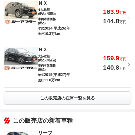
ＮＸ
支払総額
163.9
万円
(税込)(リ済込)
車両本体価格
144.8
万円
(税込)
2014(平成26)年
年式
10.3万km
走行
ＮＸ
支払総額
159.9
万円
(税込)(リ済込)
車両本体価格
140.8
万円
(税込)
2015(平成27)年
年式
11.0万km
走行
この販売店の在庫一覧を見る
この販売店の新着車種
リーフ