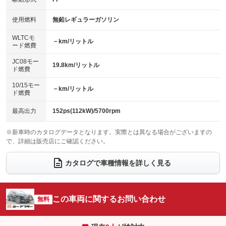
HID(キセノンライト)
ポータブルナビ
：装備あり
：装備あり
：装備なし
：装備なし
100V電源
クリーンディーゼル
バックカメラ
ETC
使用燃料
無鉛レギュラーガソリン
：装備なし
：装備なし
：装備あり
：装備あり
センターデフロック
エアロ
スマートキー
：装備なし
WLTCモ
：装備なし
：装備あり
－km/リットル
ード燃費
レンタカーアップ
展示・試乗車
ローダウン
ランフラットタイヤ
：装備なし
：装備なし
：装備なし
：装備なし
JC08モー
19.8km/リットル
ド燃費
電動格納ミラー
パワーシート
3列シート
：装備あり
：装備あり
：装備なし
10/15モー
装備略号／用語解説
－km/リットル
ベンチシート
フルフラットシート
ド燃費
：装備なし
：装備なし
チップアップシート
オットマン
：装備なし
：装備なし
最高出力
152ps(112kW)/5700rpm
電動格納サードシート
シートヒーター
：装備なし
：装備あり
※新車時のカタログデータとなります。実際とは異なる場合がございますの
で、詳細は販売店にご確認ください。
ウォークスルー
後席モニター
：装備なし
：装備なし
電動リアゲート
フロントカメラ
カタログで車種情報を詳しく見る
：装備あり
：装備あり
シートエアコン
全周囲カメラ
：装備あり
：装備あり
サイドカメラ
ルーフレール
この車両に関するお問い合わせ
：装備あり
無料
：装備なし
エアサスペンション
ヘッドライトウォッシャー
：装備なし
：装備なし