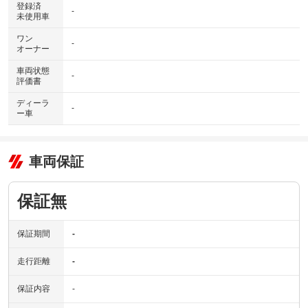
登録済
-
未使用車
ワン
-
オーナー
車両状態
-
評価書
ディーラ
-
ー車
車両保証
保証無
保証期間
-
走行距離
-
保証内容
-