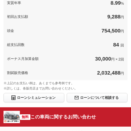
ことができます♪
8.99
実質年率
%
このパックの見積もり依頼（無料）
備考
－
9,288
初回お支払額
円
このパックの見積もり依頼（無料）
754,500
頭金
円
84
総支払回数
回
30,000
ボーナス月加算金額
円 × 2回
2,032,488
割賦販売価格
円
※上記のお支払い例は、あくまでも参考例です。
※詳しくは、各販売店までお問い合わせください。
ローンシミュレーション
ローンについて相談する
この車両に関するお問い合わせ
無料