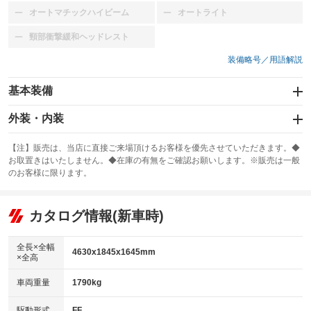
オートマチックハイビーム
オートライト
：装備なし
：装備なし
頸部衝撃緩和ヘッドレスト
：装備なし
装備略号／用語解説
基本装備
エアバッグ：運転席/助手席/サイド
外装・内装
：装備あり
スライドドア
カーナビ：メモリーナビ他
：装備なし
：装備あり
【注】販売は、当店に直接ご来場頂けるお客様を優先させていただきます。◆
お取置きはいたしません。◆在庫の有無をご確認お願いします。※販売は一般
サンルーフ
ABS
TV：フルセグ
：装備なし
：装備あり
：装備あり
のお客様に限ります。
エアコン
Wエアコン
オーディオ：CDまたはCDチェンジャー
：装備あり
：装備なし
：装備あり
リフトアップ
パワーステアリング
カタログ情報(新車時)
ビジュアル：-／DVD再生
：装備なし
：装備あり
：装備あり
ダウンヒルアシストコントロール
アルミホイール：18インチ
：装備なし
：装備あり
全長×全幅
4630x1845x1645mm
×全高
パワーウィンドウ
盗難防止システム
革シート
ハーフレザーシート
：装備あり
：装備あり
：装備あり
：装備なし
車両重量
1790kg
アイドリングストップ
ドライブレコーダー
キーレス
LEDヘッドランプ
：装備あり
：装備なし
：装備あり
：装備あり
USB入力端子
Bluetooth接続
駆動形式
FF