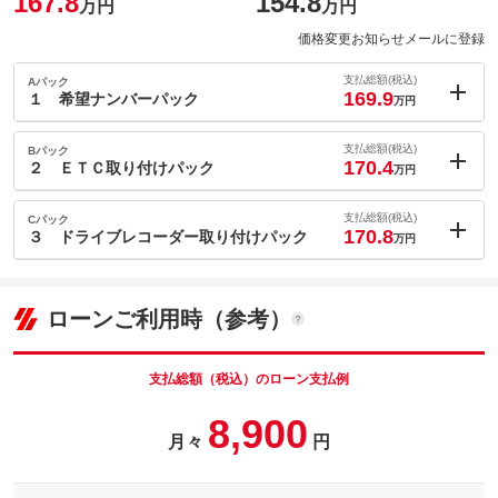
167.8
154.8
万円
万円
価格変更お知らせメールに登録
支払総額(税込)
Aパック
169.9
１ 希望ナンバーパック
万円
内：オプシ
2.1
ョン価格
支払総額(税込)
Bパック
万円
170.4
(税込)
２ ＥＴＣ取り付けパック
万円
車両本体価
154.8
万円
内：オプシ
格
2.6
ョン価格
支払総額(税込)
Cパック
万円
170.8
(税込)
３ ドライブレコーダー取り付けパック
万円
車両本体価
154.8
万円
内：オプシ
格
3
ョン価格
万円
パック内容
(税込)
ローンご利用時（参考）
車両本体価
154.8
万円
縁起担ぎやポジティブになれる番号を選んでみませんか？お好き
格
なナンバーを選ぶことができます♪
パック内容
支払総額（税込）のローン支払例
備考
－
スムーズに高速道路や有料道路の料金所を通過できます。ＥＴＣ
8,900
を使って快適なドライブを♪
パック内容
月々
円
このパックの見積もり依頼（無料）
備考
－
あおり運転などの危険運転抑止や、万が一のトラブルを記録する