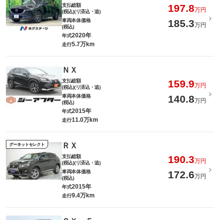
支払総額
197.8
万円
(税込)(リ済込・追)
車両本体価格
185.3
万円
(税込)
2020年
年式
5.7万km
走行
ＮＸ
支払総額
159.9
万円
(税込)(リ済込・追)
車両本体価格
140.8
万円
(税込)
2015年
年式
11.0万km
走行
ＲＸ
グーネットセレクト
支払総額
190.3
万円
(税込)(リ済込・追)
車両本体価格
172.6
万円
(税込)
2015年
年式
9.4万km
走行