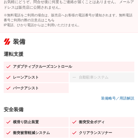
お気軽にどうぞ。問合せ後に何度もご連絡が届くことはありません。 メールア
ドレスは販売店に公開されません。
※無料電話をご利用の場合は、販売店へお客様の電話番号が通知されます。無料電話
番号ご利用の際の注意点は
こちら
IP電話、ひかり電話からはご利用いただけません。
装備
運転支援
アダプティブクルーズコントロール
：装備あり
レーンアシスト
自動駐車システム
：装備あり
：装備なし
パークアシスト
：装備あり
装備略号／用語解説
安全装備
横滑り防止装置
衝突安全ボディ
：装備あり
：装備あり
衝突被害軽減システム
クリアランスソナー
：装備あり
：装備あり