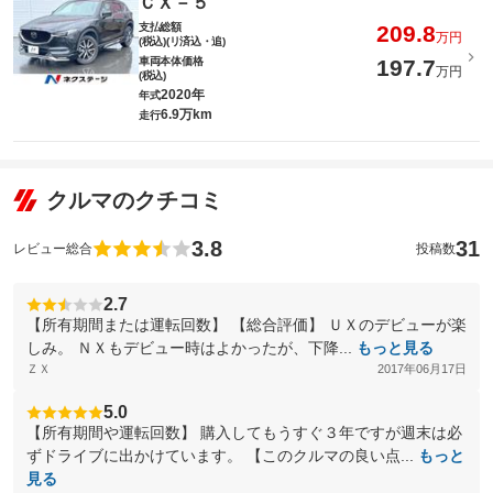
ＣＸ－５
支払総額
209.8
万円
(税込)(リ済込・追)
車両本体価格
197.7
万円
(税込)
2020年
年式
6.9万km
走行
クルマのクチコミ
3.8
31
レビュー総合
投稿数
2.7
【所有期間または運転回数】 【総合評価】 ＵＸのデビューが楽
しみ。 ＮＸもデビュー時はよかったが、下降...
もっと見る
ＺＸ
2017年06月17日
5.0
【所有期間や運転回数】 購入してもうすぐ３年ですが週末は必
ずドライブに出かけています。 【このクルマの良い点...
もっと
見る