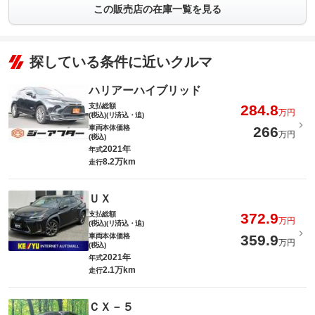
この販売店の在庫一覧を見る
探している条件に近いクルマ
ハリアーハイブリッド
支払総額
284.8
万円
(税込)(リ済込・追)
車両本体価格
266
万円
(税込)
2021年
年式
8.2万km
走行
ＵＸ
支払総額
372.9
万円
(税込)(リ済込・追)
車両本体価格
359.9
万円
(税込)
2021年
年式
2.1万km
走行
ＣＸ－５