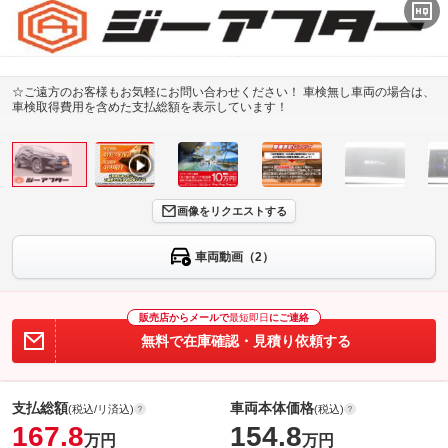
☆ご遠方のお客様もお気軽にお問い合わせください！ 車検無し車両の場合は、
車検取得費用を含めた支払総額を表示しています！
画像をリクエストする
車両動画（2）
販売店からメールで
最短即日
にご連絡
無料で在庫確認・見積り依頼する
支払総額
車両本体価格
(税込/リ済込)
(税込)
167.8
154.8
万円
万円