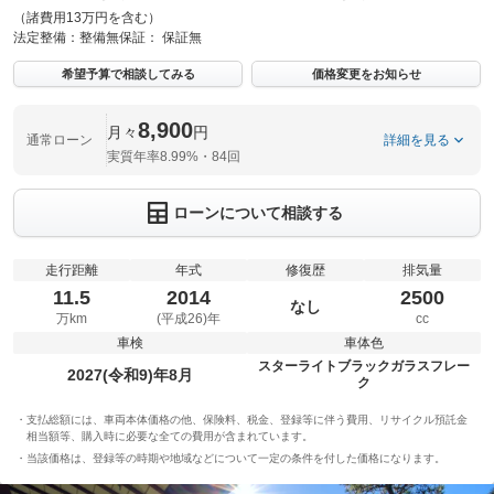
（諸費用13万円を含む）
法定整備：
整備無
保証：
保証無
希望予算で相談してみる
価格変更をお知らせ
8,900
月々
円
通常ローン
詳細を見る
実質年率8.99%・84回
ローンについて相談する
走行距離
年式
修復歴
排気量
11.5
2014
2500
なし
万km
(平成26)年
cc
車検
車体色
スターライトブラックガラスフレー
2027(令和9)年8月
ク
支払総額には、車両本体価格の他、保険料、税金、登録等に伴う費用、リサイクル預託金
相当額等、購入時に必要な全ての費用が含まれています。
当該価格は、登録等の時期や地域などについて一定の条件を付した価格になります。