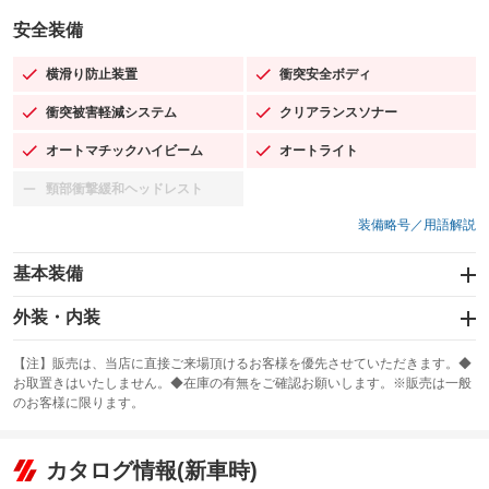
安全装備
横滑り防止装置
衝突安全ボディ
：装備あり
：装備あり
衝突被害軽減システム
クリアランスソナー
：装備あり
：装備あり
オートマチックハイビーム
オートライト
：装備あり
：装備あり
頸部衝撃緩和ヘッドレスト
：装備なし
装備略号／用語解説
基本装備
エアバッグ：運転席/助手席/サイド
外装・内装
：装備あり
スライドドア
カーナビ：メモリーナビ他
：装備なし
：装備あり
【注】販売は、当店に直接ご来場頂けるお客様を優先させていただきます。◆
お取置きはいたしません。◆在庫の有無をご確認お願いします。※販売は一般
サンルーフ
ABS
TV：フルセグ
：装備なし
：装備あり
：装備あり
のお客様に限ります。
エアコン
Wエアコン
オーディオ：CDまたはCDチェンジャー／ミュージックプレイヤー接続
：装備あり
：装備なし
：装備あり
可
リフトアップ
パワーステアリング
カタログ情報(新車時)
：装備なし
：装備あり
ビジュアル：ブルーレイ再生／DVD再生
：装備あり