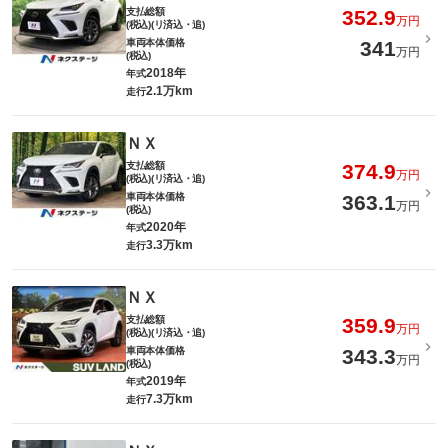
支払総額
352.9
万円
(税込)(リ済込・追)
車両本体価格
341
万円
(税込)
2018年
年式
2.1万km
走行
ＮＸ
支払総額
374.9
万円
(税込)(リ済込・追)
車両本体価格
363.1
万円
(税込)
2020年
年式
3.3万km
走行
ＮＸ
支払総額
359.9
万円
(税込)(リ済込・追)
車両本体価格
343.3
万円
(税込)
2019年
年式
7.3万km
走行