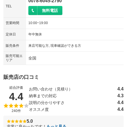
0078-6045-2790
TEL
無料電話
営業時間
10:00~19:00
定休日
年中無休
販売条件
来店可能な方, 現車確認ができる方
販売可能エ
全国
リア
販売店の口コミ
総合評価
4.4
お問い合わせ（見積り）
（5点満点中）
4.4
4.3
納車までの対応
4.4
説明の分かりやすさ
4.4
オススメ度
240件
5.0
非常に良かったです！
もっと見る