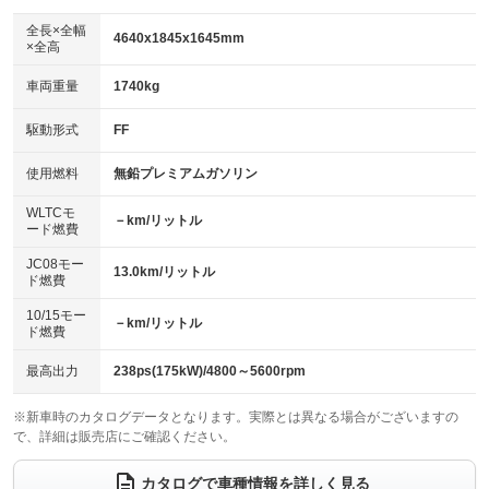
ダウンヒルアシストコントロール
：装備なし
アルミホイール：18インチ
全長×全幅
：装備あり
4640x1845x1645mm
×全高
パワーウィンドウ
盗難防止システム
：装備あり
：装備あり
革シート
ハーフレザーシート
：装備あり
：装備なし
車両重量
1740kg
アイドリングストップ
ドライブレコーダー
：装備あり
：装備なし
キーレス
LEDヘッドランプ
：装備あり
：装備あり
USB入力端子
Bluetooth接続
駆動形式
FF
：装備あり
：装備あり
HID(キセノンライト)
ポータブルナビ
：装備なし
：装備なし
100V電源
クリーンディーゼル
使用燃料
無鉛プレミアムガソリン
：装備なし
：装備なし
バックカメラ
ETC2.0
：装備あり
：装備あり
センターデフロック
：装備なし
WLTCモ
エアロ
スマートキー
－km/リットル
：装備なし
：装備あり
ード燃費
レンタカーアップ
展示・試乗車
：装備なし
：装備なし
ローダウン
ランフラットタイヤ
：装備なし
：装備なし
JC08モー
13.0km/リットル
ド燃費
電動格納ミラー
：装備あり
パワーシート
3列シート
：装備あり
：装備なし
10/15モー
装備略号／用語解説
－km/リットル
ド燃費
ベンチシート
フルフラットシート
：装備なし
：装備なし
チップアップシート
オットマン
最高出力
238ps(175kW)/4800～5600rpm
：装備なし
：装備なし
電動格納サードシート
シートヒーター
：装備なし
：装備あり
※新車時のカタログデータとなります。実際とは異なる場合がございますの
で、詳細は販売店にご確認ください。
ウォークスルー
後席モニター
：装備なし
：装備なし
カタログで車種情報を詳しく見る
電動リアゲート
フロントカメラ