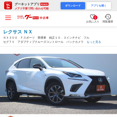
グーネットアプリ
RENEW
ダウンロード
アプリを開く
メアド不要で問い合わせ可能
0
お気に入り
閲覧履歴
レクサス ＮＸ
ＮＸ３００ Ｆスポーツ 禁煙車 純正１０．３インチナビ フル
セグＴＶ アダプティブクルーズコントロール バックカメラ サ
もっと見る
イドカメラ 電動リアゲート パドルシフト 黒革シート ＥＴＣ
２．０ 純正１８インチアルミホイール（埼玉県）