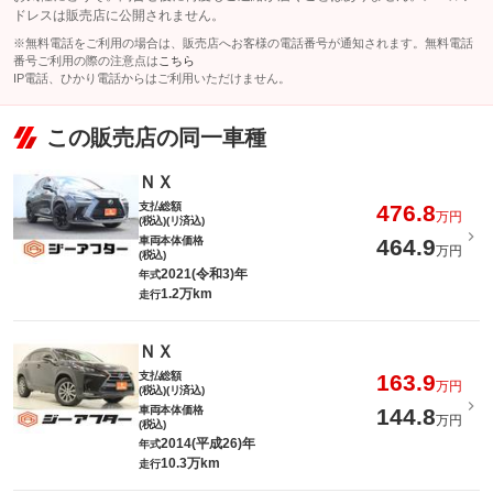
ドレスは販売店に公開されません。
※無料電話をご利用の場合は、販売店へお客様の電話番号が通知されます。無料電話
番号ご利用の際の注意点は
こちら
IP電話、ひかり電話からはご利用いただけません。
この販売店の同一車種
ＮＸ
支払総額
476.8
万円
(税込)(リ済込)
車両本体価格
464.9
万円
(税込)
2021(令和3)年
年式
1.2万km
走行
ＮＸ
支払総額
163.9
万円
(税込)(リ済込)
車両本体価格
144.8
万円
(税込)
2014(平成26)年
年式
10.3万km
走行