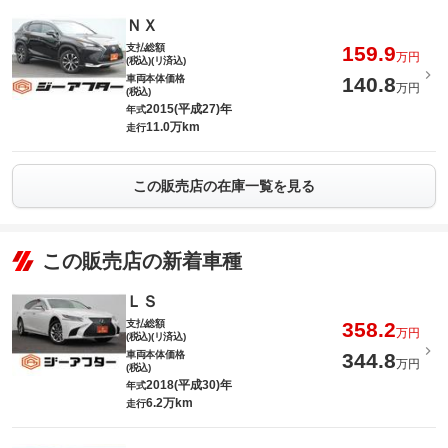
ＮＸ
支払総額
159.9
万円
(税込)(リ済込)
車両本体価格
140.8
万円
(税込)
2015(平成27)年
年式
11.0万km
走行
この販売店の在庫一覧を見る
この販売店の新着車種
ＬＳ
支払総額
358.2
万円
(税込)(リ済込)
車両本体価格
344.8
万円
(税込)
2018(平成30)年
年式
6.2万km
走行