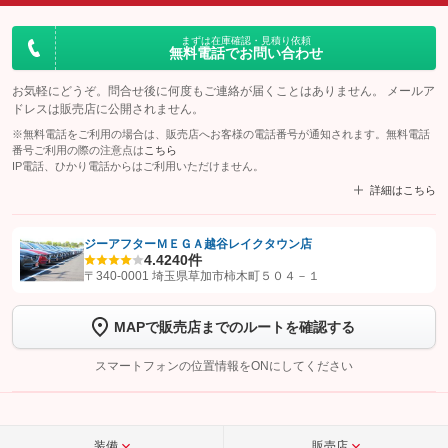
まずは在庫確認・見積り依頼
無料電話でお問い合わせ
お気軽にどうぞ。問合せ後に何度もご連絡が届くことはありません。 メールア
ドレスは販売店に公開されません。
※無料電話をご利用の場合は、販売店へお客様の電話番号が通知されます。無料電話
番号ご利用の際の注意点は
こちら
IP電話、ひかり電話からはご利用いただけません。
詳細はこちら
ジーアフターＭＥＧＡ越谷レイクタウン店
4.4
240件
【STEP1】
認証画面でグーネットを友だち追加してから「許可する」ボタンを押
〒340-0001 埼玉県草加市柿木町５０４－１
します
MAPで販売店までのルートを確認する
【STEP2】
トーク画面で
ボタンをタップして問い合わせを
完了してください。
スマートフォンの位置情報をONにしてください
こちら
装備
販売店