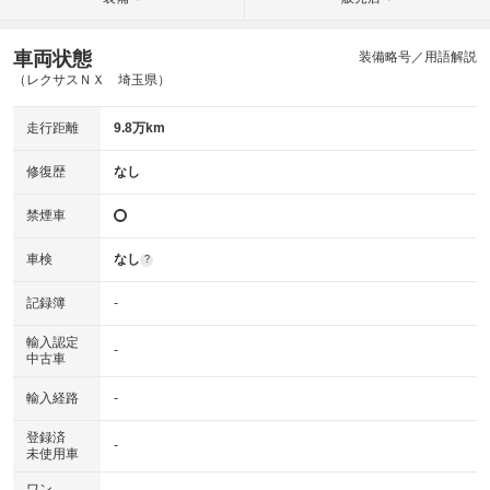
車両状態
装備略号／用語解説
（レクサスＮＸ 埼玉県）
走行距離
9.8万km
修復歴
なし
禁煙車
車検
なし
?
記録簿
-
輸入認定
-
中古車
輸入経路
-
登録済
-
未使用車
ワン