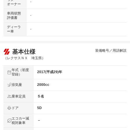
-
オーナー
車両状態
-
評価書
ディーラ
-
ー車
基本仕様
装備略号／用語解説
（レクサスＮＸ 埼玉県）
年式（初度
2017(平成29)年
登録）
排気量
2000cc
乗車定員
５名
ドア
5D
エコカー減
－
税対象車