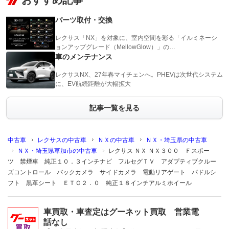
おすすめ記事
パーツ取付・交換
レクサス「NX」を対象に、室内空間を彩る「イルミネーシ
ョンアップグレード（MellowGlow）」の…
車のメンテナンス
レクサスNX、27年春マイチェンへ。PHEVは次世代システム
に、EV航続距離が大幅拡大
記事一覧を見る
中古車
レクサスの中古車
ＮＸの中古車
ＮＸ・埼玉県の中古車
ＮＸ・埼玉県草加市の中古車
レクサス ＮＸ ＮＸ３００ Ｆスポー
ツ 禁煙車 純正１０．３インチナビ フルセグＴＶ アダプティブクルー
ズコントロール バックカメラ サイドカメラ 電動リアゲート パドルシ
フト 黒革シート ＥＴＣ２．０ 純正１８インチアルミホイール
車買取・車査定はグーネット買取 営業電
話なし