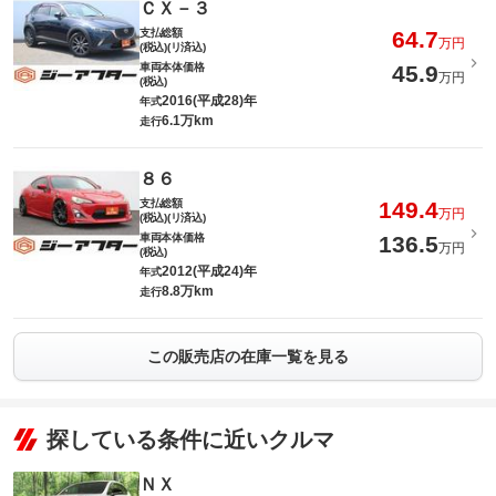
ＣＸ－３
支払総額
64.7
万円
(税込)(リ済込)
車両本体価格
45.9
万円
(税込)
2016(平成28)年
年式
6.1万km
走行
８６
支払総額
149.4
万円
(税込)(リ済込)
車両本体価格
136.5
万円
(税込)
2012(平成24)年
年式
8.8万km
走行
この販売店の在庫一覧を見る
探している条件に近いクルマ
ＮＸ