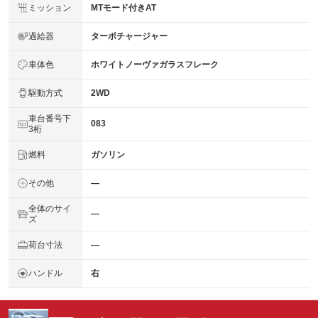
ミッション
MTモード付きAT
過給器
ターボチャージャー
車体色
ホワイトノーヴァガラスフレーク
駆動方式
2WD
車台番号下
083
3桁
燃料
ガソリン
その他
―
全体のサイ
―
ズ
荷台寸法
―
ハンドル
右