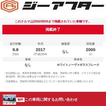
このクルマは2026/08/04まで掲載されていた車輛です。
掲載終了
走行距離
年式
修復歴
排気量
9.8
2017
2000
なし
万km
(平成29)年
cc
車検
車体色
なし
ホワイトノーヴァガラスフレーク
支払総額には、車両本体価格の他、保険料、税金、登録等に伴う費用、リサイクル預託金
相当額等、購入時に必要な全ての費用が含まれています。
当該価格は、登録等の時期や地域などについて一定の条件を付した価格になります。
この車両に関するお問い合わせ
無料