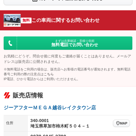
：装備あり
：装備なし
シートエアコン
全周囲カメラ
：装備あり
：装備なし
この車両に関するお問い合わせ
サイドカメラ
無料
ルーフレール
：装備あり
：装備なし
エアサスペンション
ヘッドライトウォッシャー
：装備なし
：装備なし
装備略号／用語解説
まずは在庫確認・見積り依頼
無料電話でお問い合わせ
お気軽にどうぞ。問合せ後に何度もご連絡が届くことはありません。メールア
ドレスは販売店に公開されません。
※無料電話をご利用の場合は、販売店へお客様の電話番号が通知されます。無料電話
番号ご利用の際の注意点は
こちら
IP電話、ひかり電話からはご利用いただけません。
販売店情報
ジーアフターＭＥＧＡ越谷レイクタウン店
340-0001
住所
MAP
埼玉県草加市柿木町５０４－１