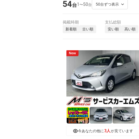
54
1
50
〜
台
台
掲載時期
支払総額
新着順
古い順
安い順
高い順
New
3人
今あなたの他に
が見ています