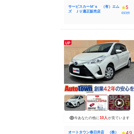
サービスカーＭ’ｓ （有）エム
5
ズ ＪＵ適正販売店
693件
UP
10人
今あなたの他に
が見ています
オートタウン春日井店 （株）
4.9