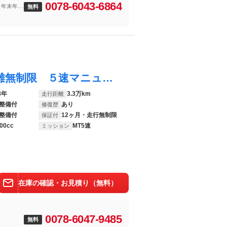
0078-6043-6864
 年末年始
無料
ヴィッツ ＴＲＤターボＭ １年保証走行距離無制限 ５速マニュアル ＨＩＤ ＥＴＣ スマートキー 専用ターボ、オイルクーラー、インタークーラー、クラッチカバー、エンジンコンピューター、スポーツサスペンション 車検整備付
8年
3.3万km
走行距離
整備付
あり
修復歴
整備付
12ヶ月・走行無制限
保証付
00cc
MT5速
ミッション
在庫の確認・お見積り（無料）
0078-6047-9485
無料