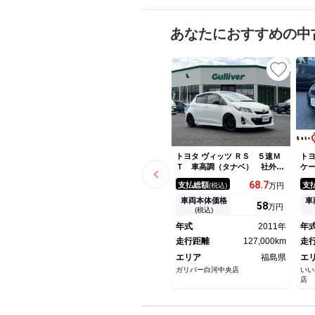
あなたにおすすめの中
トヨタ ヴィッツ ＲＳ ５速Ｍ
トヨ
Ｔ 車高調（タナベ） 社外マ
ケ
フラー ミラー型前後ドラレ
Ｄ
68.
7
支払総額
支
(税込)
万円
コ ＳＤナビ（ワンセグＴＶ
ＣＤ ＤＶＤ ＳＤ Ｂｌｕｅ
車両本体価格
車
58
万円
ｔｏｏｔｈ） 社外１７インチ
(税込)
アルミホイール 社外１５イン
年式
2011年
年
チアルミ冬タイヤセット有
走行距離
127,000km
走
エリア
福島県
エ
ガリバー白河中央店
いい
店 