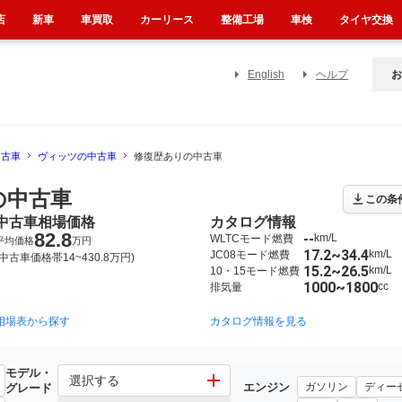
店
新車
車買取
カーリース
整備工場
車検
タイヤ交換
English
ヘルプ
お
中古車
ヴィッツの中古車
修復歴ありの中古車
の中古車
この条
中古車相場価格
カタログ情報
82.8
--
km/L
WLTCモード燃費
平均価格
万円
17.2~34.4
km/L
JC08モード燃費
(中古車価格帯14~430.8万円)
15.2~26.5
km/L
10・15モード燃費
1000~1800
cc
排気量
相場表から探す
2005年2月~2010年12月（68）
1999年1月~2005年2月（28）
カタログ情報を見る
20
モデル・
選択する
エンジン
ガソリン
ディー
グレード