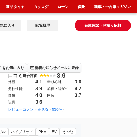
新品タイヤ
カタログ
ローン
保険
新車・中古車マガジン
気に入り
閲覧履歴
在庫確認・見積り依頼
件をお気に入り
新着お知らせメールに登録
3.9
口コミ
総合評価
4.1
3.8
外観
乗り心地
3.9
4.2
走行性能
燃費・経済性
4.0
3.7
価格
内装
3.6
装備
10年12月~2020年3月（1024）
レビューコメントを見る
（
930件
）
ゼル
ハイブリッド
PHV
EV
その他