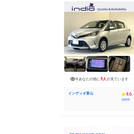
9人
今あなたの他に
が見ています
インディオ富山
4.6
289件