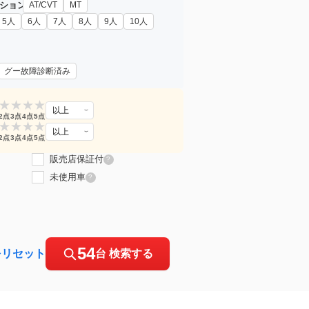
ション
AT/CVT
MT
5人
6人
7人
8人
9人
10人
グー故障診断済み
★
★
★
★
以上
2点
3点
4点
5点
★
★
★
★
以上
2点
3点
4点
5点
販売店保証付
?
未使用車
?
54
をリセット
台 検索する