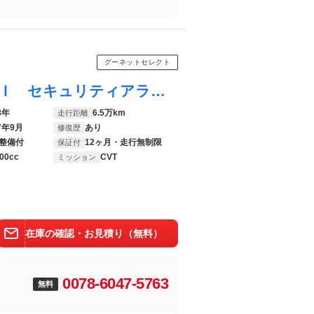
グーネットセレクト
ヴィッツ Ｆ セーフティーエディションＩＩ セキュリティアラーム Ｗエアバック １オナ バックモニター ドライブレコーダー インテリキー 衝突軽減装置 パワーステアリング アイドルストップ ワンセグＴＶ パワーウインドウ ＡＢＳ 横滑り防止
8年
6.5万km
走行距離
7年9月
あり
修復歴
整備付
12ヶ月・走行無制限
保証付
00cc
CVT
ミッション
在庫の確認・お見積り（無料）
0078-6047-5763
無料