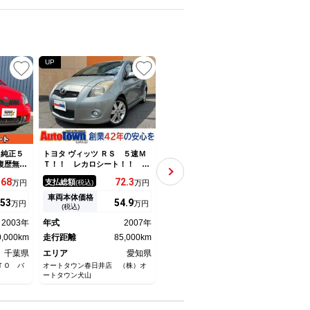
UP
 純正５
トヨタ ヴィッツ ＲＳ ５速Ｍ
トヨタ ヴィッツ ＧＲスポーツ
トヨタ
復歴無
Ｔ！！ レカロシート！！ Ｒ
ＧＲ フルセグ ＤＶＤ ＬＥ
ＧＲ
ミングチ
Ｓ！！ ケンウッドメモリーナ
Ｄヘッドライト ＥＴＣ オー
ー 
68
72.
3
147.
1
支払総額
支払総額
支払
万円
(税込)
万円
(税込)
万円
ュアル
ビ バックカメラ ＣＤ再生
トエアコン メモリーナビ パ
ＤＶ
フロント
ＥＴＣ車載器
ワーステアリング ＡＢＳ ミ
イヤ
車両本体価格
車両本体価格
車両
53
54.
9
135
万円
万円
万円
ュージックプレイヤー接続可
衝突
(税込)
(税込)
横滑り防止機能 ナビ＆ＴＶ
Ｃ 
2003年
年式
2007年
年式
2017年
年式
エアバッグ パワーウインドウ
0,000km
走行距離
85,000km
走行距離
86,000km
走行
千葉県
エリア
愛知県
エリア
愛知県
エリ
ＴＯ バ
オートタウン春日井店 （株）オ
愛知トヨタ 東刈谷マイカーセン
ネッツ
ートタウン犬山
ター
倉南店