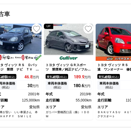
古車
UP
タ ヴィッツ ＲＳ Ｄパッ
トヨタ ヴィッツ ＧＲスポー
トヨタ ヴィッツ ＲＳ
ージ 禁煙 ナビ ＴＶ Ｃ
ツ 禁煙車／純正ナビ／フルセ
速 ワンオーナー 修
 ＥＴＣ ５ＭＴ
グＴＶ／バックカメラ／ＥＴＣ
し ＮＣＰ１０ タイ
46.
8
189.
9
払総額
支払総額
支払総額
(税込)
万円
(税込)
万円
(税込)
／トヨタセーフティーセンス／
ェーン ５ＭＴ マニ
ハーフレザー／ＰＣＳ／ＬＤＡ
車 アルミホイール 
両本体価格
車両本体価格
車両本体価格
30
180.
6
万円
万円
／オートマチックハイビーム／
フォグランプ
(税込)
(税込)
(税込)
先行車発進告知機能／純正フロ
式
2001年
年式
2019年
年式
アマット／純正ドアバイザー
行距離
125,000km
走行距離
55,000km
走行距離
11
リア
愛知県
エリア
愛知県
エリア
車が安い いい車屋さん 本
ガリバー豊橋西口店（株）ＩＤＯ
ＢＡＫＵＹＡＳＵ ＡＵ
ＨＡＰＰＹ ＳＭＩＬＥ
Ｍ
クヤスオート