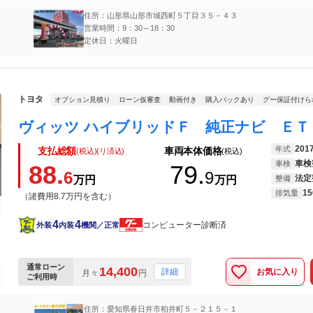
住所：山形県山形市城西町５丁目３５－４３
営業時間：9：30～18：30
定休日：火曜日
トヨタ
オプション見積り
ローン仮審査
動画付き
購入パックあり
グー保証付けら
201
年式
支払総額
車両本体価格
(税込)(リ済込)
(税込)
車検
車検
88.
79.
6
9
法定
万円
万円
整備
15
排気量
（諸費用8.7万円を含む）
4
4
コンピューター診断済
外装
内装
機関／正常
通常ローン
14,400
お気に入り
詳細
月々
円
ご利用時
住所：愛知県春日井市柏井町５－２１５－１