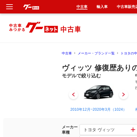
中古車
輸入車
中古車販売
新車
中古車
中古車
メーカー・ブランド一覧
トヨタの
輸入車
ヴィッツ 修復歴あり
クルマ買取
モデルで絞り込む
カーリース
タイヤ交換
1999年1月~2005年2月（28）
2010年12月~2020年3月（1024）
整備工場
メーカー
トヨタ ヴィッツ
車種
車検