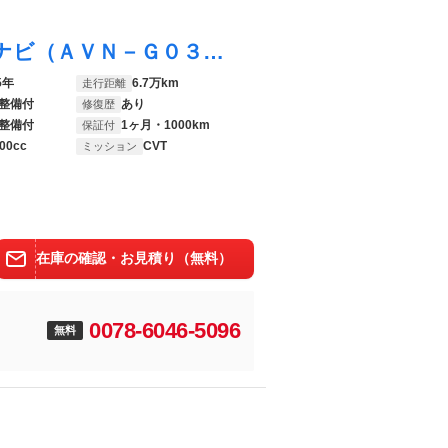
ヴィッツ Ｆ Ｍパッケージ 禁煙車 社外ナビ（ＡＶＮ－Ｇ０３） フルセグＴＶ キーレスエントリー 横滑り防止
5年
6.7万km
走行距離
整備付
あり
修復歴
整備付
1ヶ月・1000km
保証付
00cc
CVT
ミッション
在庫の確認・お見積り（無料）
0078-6046-5096
無料