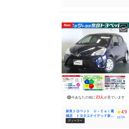
New
23人
今あなたの他に
が見ています
奈良トヨペット Ｕ－Ｃａｒ葛
4.9
城店 トヨタユナイテッド奈良
167件
（株）
ディーラー