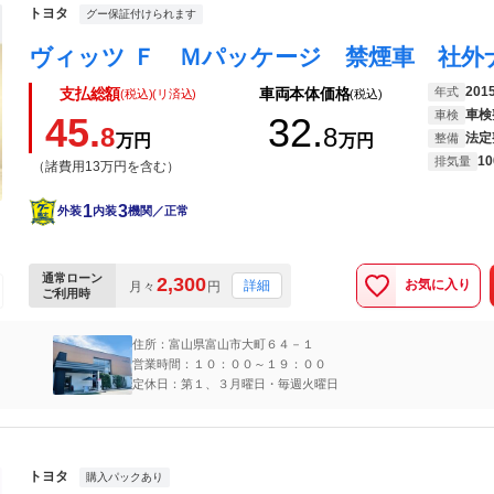
トヨタ
グー保証付けられます
201
年式
支払総額
車両本体価格
(税込)(リ済込)
(税込)
車検
車検
45.
32.
8
8
法定
万円
万円
整備
10
排気量
（諸費用13万円を含む）
1
3
外装
内装
機関／正常
通常ローン
2,300
お気に入り
詳細
月々
円
ご利用時
住所：富山県富山市大町６４－１
営業時間：１０：００～１９：００
定休日：第１、３月曜日・毎週火曜日
トヨタ
購入パックあり