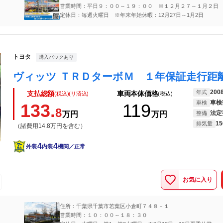
営業時間：平日９：００～１９：００ ※１２月２７～１月２日
休日
定休日：毎週火曜日 ※年末年始休暇：12月27日～1月2日
トヨタ
購入パックあり
200
年式
支払総額
車両本体価格
(税込)(リ済込)
(税込)
車検
車検
133.
119
8
法定
万円
万円
整備
15
排気量
（諸費用14.8万円を含む）
4
4
外装
内装
機関／正常
お気に入り
住所：千葉県千葉市若葉区小倉町７４８－１
営業時間：１０：００～１８：３０