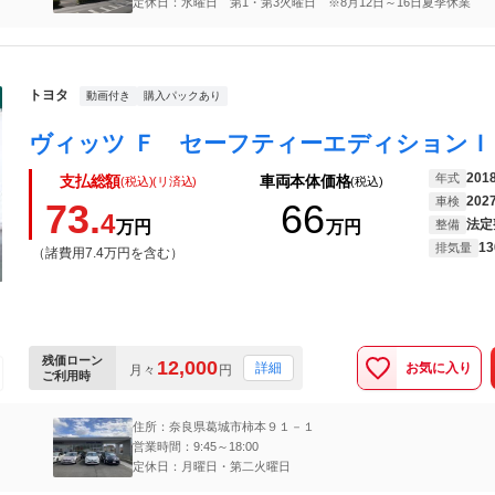
定休日：水曜日 第1・第3火曜日 ※8月12日～16日夏季休業
トヨタ
動画付き
購入パックあり
201
年式
支払総額
車両本体価格
(税込)(リ済込)
(税込)
202
車検
73.
66
4
法定
万円
万円
整備
13
排気量
（諸費用7.4万円を含む）
残価ローン
12,000
お気に入り
詳細
月々
円
ご利用時
住所：奈良県葛城市柿本９１－１
営業時間：9:45～18:00
定休日：月曜日・第二火曜日