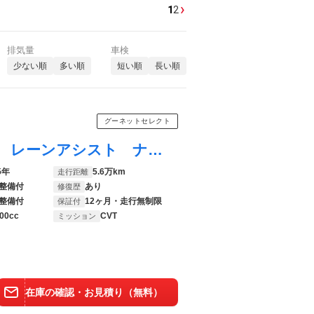
›
1
2
排気量
車検
少ない順
多い順
短い順
長い順
グーネットセレクト
ヴィッツ ジュエラ 衝突被害軽減ブレーキ レーンアシスト ナノイー オートライト オートハイビーム フォグランプ ステリモ ＬＥＤライト
5年
5.6万km
走行距離
整備付
あり
修復歴
整備付
12ヶ月・走行無制限
保証付
00cc
CVT
ミッション
在庫の確認・お見積り（無料）