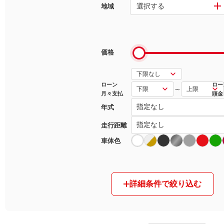
選択する
地域
マガジン
車カタログ
価格
自動車ローン
ローン
ロー
～
月々支払
頭金
保険
年式
レビュー
走行距離
車体色
価格相場
教習所
詳細条件で絞り込む
用語集