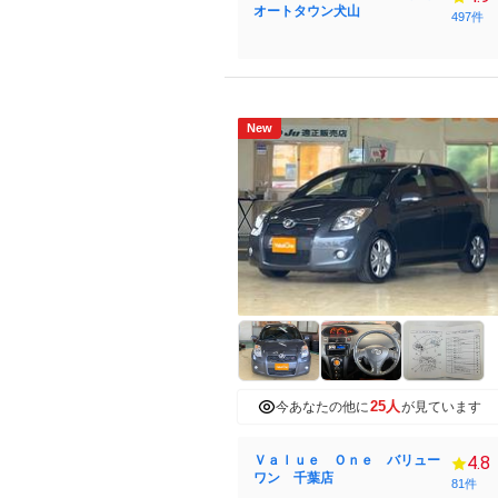
オートタウン犬山
497件
New
25人
今あなたの他に
が見ています
Ｖａｌｕｅ Ｏｎｅ バリュー
4.8
ワン 千葉店
81件