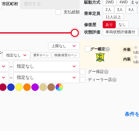
駆動方式
ミッ
2WD
4WD
選択する
市区町村
2人
3人
4人
支払総額
乗車定員
11人以上
修復歴
あり
なし
状態評価
車両状態評価書付
★
グー鑑定
?
外装
ン
1点
通常ローン
残価/据置ローン
★
内装
1点
～
グー保証
?
～
ディーラー店
?
条件