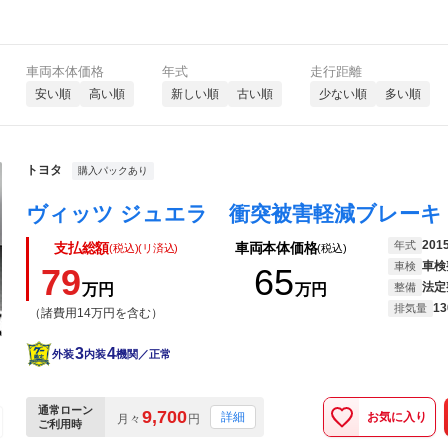
車両本体価格
年式
走行距離
安い順
高い順
新しい順
古い順
少ない順
多い順
トヨタ
購入パックあり
201
年式
支払総額
車両本体価格
(税込)(リ済込)
(税込)
車検
車検
79
65
法定
万円
万円
整備
13
排気量
（諸費用14万円を含む）
3
4
外装
内装
機関／正常
通常ローン
9,700
お気に入り
詳細
月々
円
ご利用時