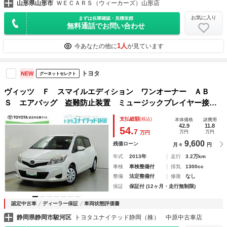
山形県山形市
ＷＥＣＡＲＳ（ウィーカーズ）山形店
お気に入り
まずは在庫確認・見積依頼
無料通話でお問い合わせ
1人
今あなたの他に
が見ています
トヨタ
NEW
グーネットセレクト
ヴィッツ Ｆ スマイルエディション ワンオーナー ＡＢ
Ｓ エアバッグ 盗難防止装置 ミュージックプレイヤー接続
可 ＣＤ スマートキー キーレス フル装備 オートマ
支払総額
(税込)
本体価格
諸費用
42.9
11.8
54.
7
万円
万円
万円
9,600
残価ローン
月々
円
年式
2013年
走行
3.2万km
車検
車検整備付
排気
1300cc
整備
法定整備付
修復
なし
保証
保証付 (12ヶ月・走行無制限)
認定中古車
ディーラー保証
車両状態評価書
静岡県静岡市駿河区
トヨタユナイテッド静岡（株） 中原中古車店