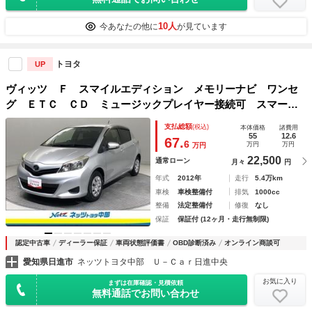
10人
今あなたの他に
が見ています
トヨタ
UP
ヴィッツ Ｆ スマイルエディション メモリーナビ ワンセ
グ ＥＴＣ ＣＤ ミュージックプレイヤー接続可 スマート
キー キーレス ワンオーナー
支払総額
(税込)
本体価格
諸費用
55
12.6
67.
6
万円
万円
万円
22,500
通常ローン
月々
円
年式
2012年
走行
5.4万km
車検
車検整備付
排気
1000cc
整備
法定整備付
修復
なし
保証
保証付 (12ヶ月・走行無制限)
認定中古車
ディーラー保証
車両状態評価書
OBD診断済み
オンライン商談可
愛知県日進市
ネッツトヨタ中部 Ｕ－Ｃａｒ日進中央
お気に入り
まずは在庫確認・見積依頼
無料通話でお問い合わせ