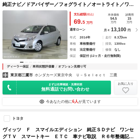
純正ナビ／ドアバイザー／フォグライト／オートライト／ワン
セグＴＶ／Ｂｌｕｅｔｏｏｔｈオーディオ／ＥＴＣ／スマート
支払総額
(税込)
本体価格
諸費用
キー 電動格納式ドアミラー ワンセグテレビ 盗難防止
54.5
15
69.
5
万円
万円
万円
13,100
通常ローン
月々
円
年式
2014年
走行
8.3万km
車検
車検整備付
排気
1300cc
整備
法定整備付
修復
なし
保証
保証付 (12ヶ月・走行無制限)
ディーラー保証
車両状態評価書
オプション見積り可
東京都三鷹市
ホンダカーズ東京中央 Ｕ－Ｓｅｌｅｃｔ 三鷹
お気に入り
まずは在庫確認・見積依頼
無料通話でお問い合わせ
6人
今あなたの他に
が見ています
トヨタ
ヴィッツ Ｆ スマイルエディション 純正ＳＤナビ ワンセ
グＴＶ スマートキー ＥＴＣ 車ナビ取説 Ｒ６年整備記録