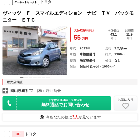
トヨタ
グーネットセレクト
ヴィッツ Ｆ スマイルエディション ナビ ＴＶ バックモ
ニター ＥＴＣ
支払総額
(税込)
本体価格
諸費用
43.1
11.9
55
万円
万円
万円
年式
2013年
走行
3.2万km
車検
車検整備付
排気
1300cc
整備
法定整備付
修復
なし
保証
保証付 (1ヶ月・1000km)
販売店保証
岡山県総社市
（株）坪井商会
お気に入り
まずは在庫確認・見積依頼
無料通話でお問い合わせ
3人
今あなたの他に
が見ています
トヨタ
UP