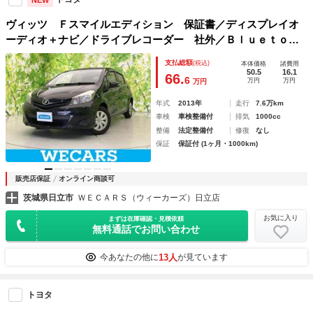
ヴィッツ Ｆスマイルエディション 保証書／ディスプレイオ
ーディオ＋ナビ／ドライブレコーダー 社外／Ｂｌｕｅｔｏｏ
ｔｈ接続／ＥＴＣ／ＥＢＤ付ＡＢＳ／バックモニター／フルセ
支払総額
(税込)
本体価格
諸費用
グＴＶ／禁煙車／エアバッグ 運転席／エアバッグ 助手席
50.5
16.1
66.
6
万円
万円
万円
年式
2013年
走行
7.6万km
車検
車検整備付
排気
1000cc
整備
法定整備付
修復
なし
保証
保証付 (1ヶ月・1000km)
販売店保証
オンライン商談可
茨城県日立市
ＷＥＣＡＲＳ（ウィーカーズ）日立店
お気に入り
まずは在庫確認・見積依頼
無料通話でお問い合わせ
13人
今あなたの他に
が見ています
トヨタ