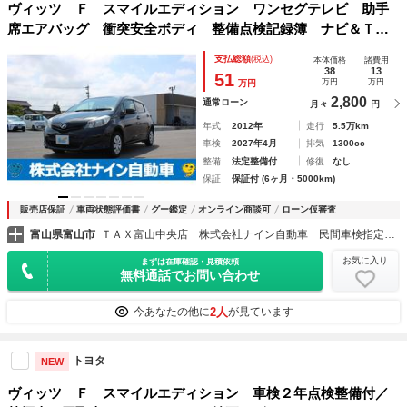
ヴィッツ Ｆ スマイルエディション ワンセグテレビ 助手
席エアバッグ 衝突安全ボディ 整備点検記録簿 ナビ＆Ｔ
Ｖ キーフリーシステム スマートキー・プッシュスタート
支払総額
(税込)
本体価格
諸費用
盗難防止システム パワステ ＡＢＳ ＥＴＣ エアコン 禁
38
13
51
万円
万円
万円
煙車 ＳＤナビ
2,800
通常ローン
月々
円
年式
2012年
走行
5.5万km
車検
2027年4月
排気
1300cc
整備
法定整備付
修復
なし
保証
保証付 (6ヶ月・5000km)
販売店保証
車両状態評価書
グー鑑定
オンライン商談可
ローン仮審査
富山県富山市
ＴＡＸ富山中央店 株式会社ナイン自動車 民間車検指定整備工場
お気に入り
まずは在庫確認・見積依頼
無料通話でお問い合わせ
2人
今あなたの他に
が見ています
トヨタ
NEW
ヴィッツ Ｆ スマイルエディション 車検２年点検整備付／