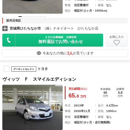
整備
法定整備付
修復
なし
保証
保証付 (1ヶ月・1000km)
販売店保証
茨城県ひたちなか市
（株）ナオイオート ひたちなか店
お気に入り
まずは在庫確認・見積依頼
無料通話でお問い合わせ
3人
今あなたの他に
が見ています
トヨタ
グーネットセレクト
ヴィッツ Ｆ スマイルエディション
支払総額
(税込)
本体価格
諸費用
60
5.8
65.
8
万円
万円
万円
年式
2013年
走行
4.4万km
車検
2026年11月
排気
1300cc
整備
法定整備付
修復
なし
保証
保証付 (3ヶ月・走行無制限)