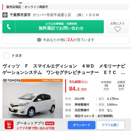
販売店保証
オンライン商談可
千葉県市原市
ガリバー市原平成通り店 （株）ＩＤＯＭ
お気に入り
まずは在庫確認・見積依頼
無料通話でお問い合わせ
2人
今あなたの他に
が見ています
トヨタ
ヴィッツ Ｆ スマイルエディション ４ＷＤ メモリーナビ
ゲーションシステム ワンセグテレビチューナー ＥＴＣ バ
ックカメラ ＣＤ キーレス スマートキー 盗難防止装置
支払総額
(税込)
本体価格
諸費用
70
14.3
84.
3
万円
万円
万円
年式
2013年
走行
4.1万km
車検
車検整備付
排気
1300cc
整備
法定整備付
修復
なし
保証
保証付 (12ヶ月・走行無制限)
グーネットアプリ
RENEW
ダウンロード
アプリを開く
ディーラー保証
車両状態評価書
メアド不要で問い合わせ可能