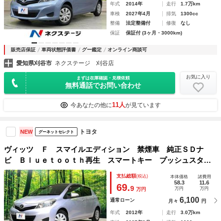
年式
2014年
走行
1.7万km
車検
2027年4月
排気
1300cc
整備
法定整備付
修復
なし
保証
保証付 (3ヶ月・3000km)
販売店保証
車両状態評価書
グー鑑定
オンライン商談可
愛知県刈谷市
ネクステージ 刈谷店
お気に入り
まずは在庫確認・見積依頼
無料通話でお問い合わせ
11人
今あなたの他に
が見ています
トヨタ
NEW
グーネットセレクト
ヴィッツ Ｆ スマイルエディション 禁煙車 純正ＳＤナ
ビ Ｂｌｕｅｔｏｏｔｈ再生 スマートキー プッシュスター
ト スペアタイヤ シートリフター シートアンダートレー
支払総額
(税込)
本体価格
諸費用
ドアミラーウインカー バニティミラー 電動格納ミラー
58.3
11.6
69.
9
万円
万円
万円
6,100
通常ローン
月々
円
年式
2012年
走行
3.0万km