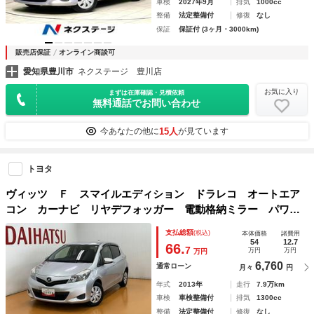
車検
2027年9月
排気
1000cc
整備
法定整備付
修復
なし
保証
保証付 (3ヶ月・3000km)
販売店保証
オンライン商談可
愛知県豊川市
ネクステージ 豊川店
お気に入り
まずは在庫確認・見積依頼
無料通話でお問い合わせ
15人
今あなたの他に
が見ています
トヨタ
ヴィッツ Ｆ スマイルエディション ドラレコ オートエア
コン カーナビ リヤデフォッガー 電動格納ミラー パワー
ウインドウ Ｐスタート 光軸調整ダイヤル ＥＴＣ キーフ
支払総額
(税込)
本体価格
諸費用
リー
54
12.7
66.
7
万円
万円
万円
6,760
通常ローン
月々
円
年式
2013年
走行
7.9万km
車検
車検整備付
排気
1300cc
整備
法定整備付
修復
なし