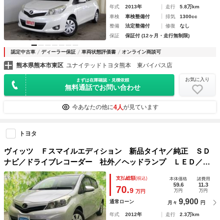
年式
2013年
走行
5.8万km
車検
車検整備付
排気
1300cc
整備
法定整備付
修復
なし
保証
保証付 (12ヶ月・走行無制限)
認定中古車
ディーラー保証
車両状態評価書
オンライン商談可
熊本県熊本市東区
ユナイテッドトヨタ熊本 東バイパス店
お気に入り
まずは在庫確認・見積依頼
無料通話でお問い合わせ
4人
今あなたの他に
が見ています
トヨタ
ヴィッツ Ｆスマイルエディション 新品タイヤ／純正 ＳＤ
ナビ／ドライブレコーダー 社外／ヘッドランプ ＬＥＤ／Ｅ
ＴＣ／ＥＢＤ付ＡＢＳ／ワンセグＴＶ／禁煙車／エアバッグ
支払総額
(税込)
本体価格
諸費用
運転席／エアバッグ 助手席／パワーウインドウ
59.6
11.3
70.
9
万円
万円
万円
9,900
通常ローン
月々
円
年式
2012年
走行
2.3万km