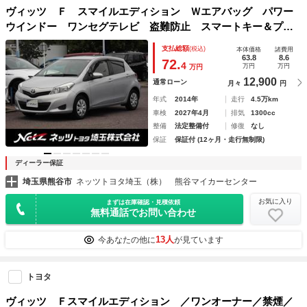
ヴィッツ Ｆ スマイルエディション Ｗエアバッグ パワー
ウインドー ワンセグテレビ 盗難防止 スマートキー＆プッ
シュスタート ＥＴＣ車載器 整備点検記録簿 ナビＴＶ エ
支払総額
(税込)
本体価格
諸費用
アコン ＡＢＳ キーフリーシステム ワンオーナー車 メモ
63.8
8.6
72.
4
万円
万円
万円
リーナビ
12,900
通常ローン
月々
円
年式
2014年
走行
4.5万km
車検
2027年4月
排気
1300cc
整備
法定整備付
修復
なし
保証
保証付 (12ヶ月・走行無制限)
ディーラー保証
埼玉県熊谷市
ネッツトヨタ埼玉（株） 熊谷マイカーセンター
お気に入り
まずは在庫確認・見積依頼
無料通話でお問い合わせ
13人
今あなたの他に
が見ています
トヨタ
ヴィッツ Ｆスマイルエディション ／ワンオーナー／禁煙／