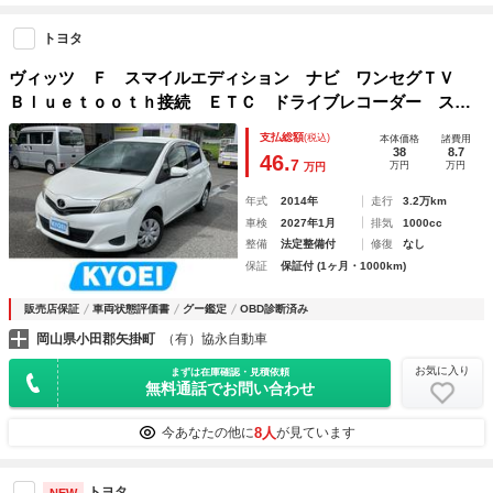
トヨタ
ヴィッツ Ｆ スマイルエディション ナビ ワンセグＴＶ
Ｂｌｕｅｔｏｏｔｈ接続 ＥＴＣ ドライブレコーダー スマ
ートキー＆プッシュスタート マニュアルエアコン パワーウ
支払総額
(税込)
本体価格
諸費用
ィンドウ パワーステアリング 電動格納ミラー
38
8.7
46.
7
万円
万円
万円
年式
2014年
走行
3.2万km
車検
2027年1月
排気
1000cc
整備
法定整備付
修復
なし
保証
保証付 (1ヶ月・1000km)
販売店保証
車両状態評価書
グー鑑定
OBD診断済み
岡山県小田郡矢掛町
（有）協永自動車
お気に入り
まずは在庫確認・見積依頼
無料通話でお問い合わせ
8人
今あなたの他に
が見ています
トヨタ
NEW