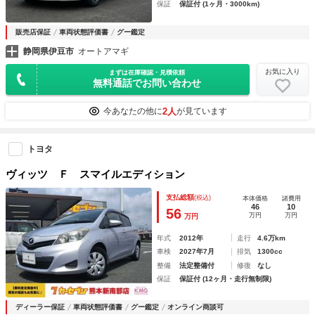
保証
保証付 (1ヶ月・3000km)
販売店保証
車両状態評価書
グー鑑定
静岡県伊豆市
オートアマギ
お気に入り
まずは在庫確認・見積依頼
無料通話でお問い合わせ
2人
今あなたの他に
が見ています
トヨタ
ヴィッツ Ｆ スマイルエディション
支払総額
(税込)
本体価格
諸費用
46
10
56
万円
万円
万円
年式
2012年
走行
4.6万km
車検
2027年7月
排気
1300cc
整備
法定整備付
修復
なし
保証
保証付 (12ヶ月・走行無制限)
ディーラー保証
車両状態評価書
グー鑑定
オンライン商談可