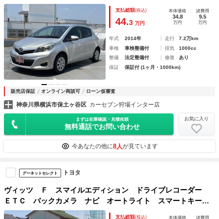
簿あり
支払総額
(税込)
本体価格
諸費用
34.8
9.5
44.
3
万円
万円
万円
年式
2014年
走行
7.2万km
車検
車検整備付
排気
1000cc
整備
法定整備付
修復
あり
保証
保証付 (1ヶ月・1000km)
販売店保証
オンライン商談可
ローン仮審査
神奈川県横浜市保土ヶ谷区
カーセブン狩場インター店
お気に入り
まずは在庫確認・見積依頼
無料通話でお問い合わせ
8人
今あなたの他に
が見ています
トヨタ
グーネットセレクト
ヴィッツ Ｆ スマイルエディション ドライブレコーダー
ＥＴＣ バックカメラ ナビ オートライト スマートキー
電動格納ミラー ＣＶＴ 盗難防止システム 衝突安全ボデ
支払総額
(税込)
本体価格
諸費用