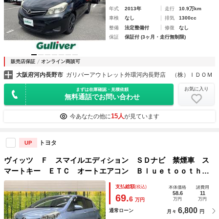
年式
2013年
走行
10.9万km
車検
なし
排気
1300cc
整備
法定整備付
修復
なし
保証
保証付 (3ヶ月・走行無制限)
販売店保証
オンライン商談可
大阪府河内長野市
ガリバーアウトレット外環河内長野店 （株）ＩＤＯＭ
お気に入り
まずは在庫確認・見積依頼
無料通話でお問い合わせ
15人
今あなたの他に
が見ています
トヨタ
UP
ヴィッツ Ｆ スマイルエディション ＳＤナビ 禁煙車 ス
マートキー ＥＴＣ オートエアコン Ｂｌｕｅｔｏｏｔｈ
ＣＤ ＤＶＤ再生 プッシュスタート ドアバイザー
支払総額
(税込)
本体価格
諸費用
58.6
11
69.
6
万円
万円
万円
6,800
通常ローン
月々
円