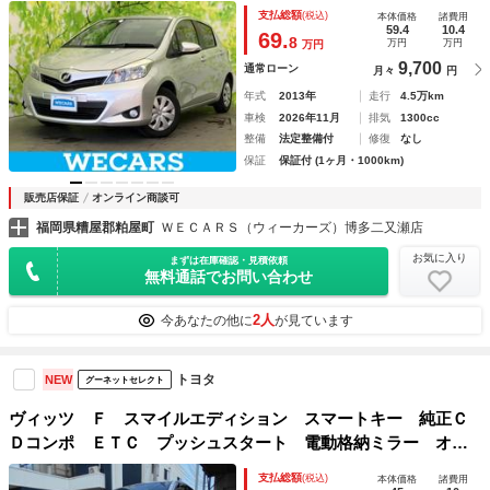
Ｓ／フルセグＴＶ／エアバッグ 運転席／エアバッグ 助手席
支払総額
(税込)
本体価格
諸費用
／衝突安全ボディ／パワーウインドウ／エンジンスタートボタ
59.4
10.4
69.
8
万円
万円
万円
ン
9,700
通常ローン
月々
円
年式
2013年
走行
4.5万km
車検
2026年11月
排気
1300cc
整備
法定整備付
修復
なし
保証
保証付 (1ヶ月・1000km)
販売店保証
オンライン商談可
福岡県糟屋郡粕屋町
ＷＥＣＡＲＳ（ウィーカーズ）博多二又瀬店
お気に入り
まずは在庫確認・見積依頼
無料通話でお問い合わせ
2人
今あなたの他に
が見ています
トヨタ
NEW
グーネットセレクト
ヴィッツ Ｆ スマイルエディション スマートキー 純正Ｃ
Ｄコンポ ＥＴＣ プッシュスタート 電動格納ミラー オー
トライト オートエアコン ユーザー買取車両
支払総額
(税込)
本体価格
諸費用