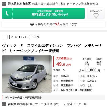
熊本県熊本市東区
熊本三菱自動車販売（株）カーセブン熊本新南部店
お気に入り
まずは在庫確認・見積依頼
無料通話でお問い合わせ
5人
今あなたの他に
が見ています
トヨタ
グーネットセレクト
ヴィッツ Ｆ スマイルエディション ワンセグ メモリーナ
ビ ミュージックプレイヤー接続可
支払総額
(税込)
本体価格
諸費用
39
10.6
49.
6
万円
万円
万円
11,800
通常ローン
月々
円
年式
2014年
走行
9.0万km
車検
車検整備付
排気
1000cc
整備
法定整備付
修復
なし
保証
保証付 (12ヶ月・走行無制限)
ディーラー保証
車両状態評価書
宮城県東松島市
ネッツトヨタ仙台（株） 石巻港インター店