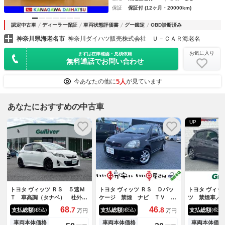
保証
保証付 (12ヶ月・20000km)
認定中古車
ディーラー保証
車両状態評価書
グー鑑定
OBD診断済み
神奈川県海老名市
神奈川ダイハツ販売株式会社 Ｕ－ＣＡＲ海老名
お気に入り
まずは在庫確認・見積依頼
無料通話でお問い合わせ
5人
今あなたの他に
が見ています
あなたにおすすめの中古車
UP
トヨタ ヴィッツ ＲＳ ５速Ｍ
トヨタ ヴィッツ ＲＳ Ｄパッ
トヨタ ヴィッ
Ｔ 車高調（タナベ） 社外マ
ケージ 禁煙 ナビ ＴＶ Ｃ
ツ 禁煙車／
フラー ミラー型前後ドラレ
Ｄ ＥＴＣ ５ＭＴ
グＴＶ／バッ
68.
46.
7
8
支払総額
支払総額
支払総額
(税込)
(税込)
(税込)
万円
万円
コ ＳＤナビ（ワンセグＴＶ
／トヨタセー
ＣＤ ＤＶＤ ＳＤ Ｂｌｕｅ
ハーフレザー
車両本体価格
車両本体価格
車両本体価格