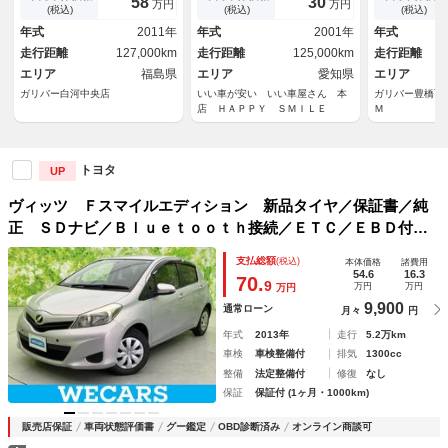
58
30
万円
万円
ｔｏｏｔｈ） 社外１７インチ
／オートマチ
(税込)
(税込)
(税込)
アルミホイール 社外１５イン
先行車発進告
年式
2011年
年式
2001年
年式
チアルミ冬タイヤセット有
アマット／純
走行距離
127,000km
走行距離
125,000km
走行距離
エリア
福島県
エリア
愛知県
エリア
ガリバー白河中央店
いい車が安い いい車屋さん 本
ガリバー豊橋西
店 ＨＡＰＰＹ ＳＭＩＬＥ
Ｍ
トヨタ
UP
ヴィッツ Ｆスマイルエディション 新品タイヤ／保証書／純
正 ＳＤナビ／Ｂｌｕｅｔｏｏｔｈ接続／ＥＴＣ／ＥＢＤ付Ａ
ＢＳ／バックモニター／ワンセグＴＶ／エアバッグ 運転席／
支払総額
(税込)
本体価格
諸費用
エアバッグ 助手席／アルミホイール 社外 １５インチ
54.6
16.3
70.
9
万円
万円
万円
9,900
通常ローン
月々
円
年式
2013年
走行
5.2万km
車検
車検整備付
排気
1300cc
整備
法定整備付
修復
なし
保証
保証付 (1ヶ月・1000km)
販売店保証
車両状態評価書
グー鑑定
OBD診断済み
オンライン商談可