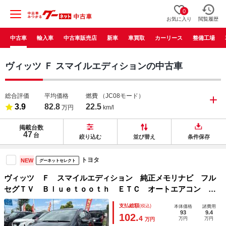
0
お気に入り
閲覧履歴
中古車
輸入車
中古車販売店
新車
車買取
カーリース
整備工場
ヴィッツ Ｆ スマイルエディションの中古車
総合評価
平均価格
燃費
（JC08モード）
3.9
82.8
22.5
万円
km/l
掲載台数
47
台
絞り込む
並び替え
条件保存
トヨタ
NEW
グーネットセレクト
ヴィッツ Ｆ スマイルエディション 純正メモリナビ フル
セグＴＶ Ｂｌｕｅｔｏｏｔｈ ＥＴＣ オートエアコン 純
正フロアマット 純正ドアバイザー 電動格納ミラー オート
支払総額
(税込)
本体価格
諸費用
エアコン エアバック スマートキー 保証書 記録簿
93
9.4
102.
4
万円
万円
万円