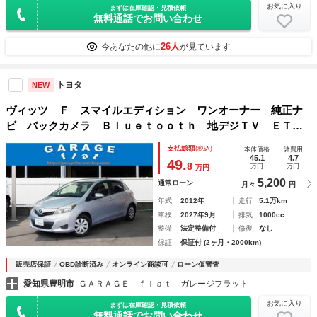
お気に入り
まずは在庫確認・見積依頼
無料通話でお問い合わせ
26人
今あなたの他に
が見ています
トヨタ
NEW
ヴィッツ Ｆ スマイルエディション ワンオーナー 純正ナ
ビ バックカメラ Ｂｌｕｅｔｏｏｔｈ 地デジＴＶ ＥＴ
Ｃ スマートキー２個 シートアンダートレイ
支払総額
(税込)
本体価格
諸費用
45.1
4.7
49.
8
万円
万円
万円
5,200
通常ローン
月々
円
年式
2012年
走行
5.1万km
車検
2027年9月
排気
1000cc
整備
法定整備付
修復
なし
保証
保証付 (2ヶ月・2000km)
販売店保証
OBD診断済み
オンライン商談可
ローン仮審査
愛知県豊明市
ＧＡＲＡＧＥ ｆｌａｔ ガレージフラット
お気に入り
まずは在庫確認・見積依頼
無料通話でお問い合わせ