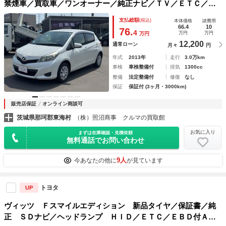
禁煙車／買取車／ワンオーナー／純正ナビ／ＴＶ／ＥＴＣ／ス
マートキー／プッシュスタート／オートエアコン／Ｗエアバッ
支払総額
(税込)
本体価格
諸費用
ク／衝突安全ボディ／パワーウィンドウ／
66.4
10
76.
4
万円
万円
万円
12,200
通常ローン
月々
円
年式
2013年
走行
3.0万km
車検
車検整備付
排気
1300cc
整備
法定整備付
修復
なし
保証
保証付 (3ヶ月・3000km)
販売店保証
オンライン商談可
茨城県那珂郡東海村
（株）照沼商事 クルマの買取館
お気に入り
まずは在庫確認・見積依頼
無料通話でお問い合わせ
9人
今あなたの他に
が見ています
トヨタ
UP
ヴィッツ Ｆスマイルエディション 新品タイヤ／保証書／純
正 ＳＤナビ／ヘッドランプ ＨＩＤ／ＥＴＣ／ＥＢＤ付ＡＢ