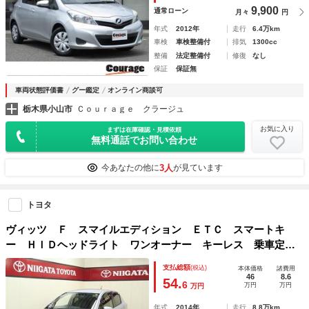
9,900
通常ローン
月々
円
年式
2012年
走行
6.4万km
車検
車検整備付
排気
1300cc
整備
法定整備付
修復
なし
保証
保証無
車両状態評価書
グー鑑定
オンライン商談可
栃木県小山市
Ｃｏｕｒａｇｅ クラージュ
お気に入り
まずは在庫確認・見積依頼
無料通話でお問い合わせ
3人
今あなたの他に
が見ています
トヨタ
ヴィッツ Ｆ スマイルエディション ＥＴＣ スマートキ
ー ＨＩＤヘッドライト ワンオーナー キーレス 乗車定員
５人 ＡＢＳ エアバッグ オートマ
支払総額
(税込)
本体価格
諸費用
46
8.6
54.
6
万円
万円
万円
年式
2014年
走行
8.8万km