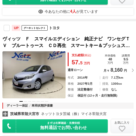
4人
今あなたの他に
が見ています
トヨタ
UP
グーネットセレクト
ヴィッツ Ｆ スマイルエディション 純正ナビ ワンセグＴ
Ｖ ブルートゥース ＣＤ再生 スマートキー＆プッシュスタ
ート オートエアコン パワーステアリング パワーウインド
支払総額
(税込)
本体価格
諸費用
ウ デュアルエアバッグ ロングラン保証
48
9.5
57.
5
万円
万円
万円
8,160
通常ローン
月々
円
年式
2014年
走行
7.1万km
車検
2027年3月
排気
1300cc
整備
法定整備付
修復
なし
保証
保証付 (12ヶ月・走行無制限)
ディーラー保証
車両状態評価書
茨城県常陸大宮市
ネッツトヨタ茨城（株）マイネ常陸大宮
お気に入り
まずは在庫確認・見積依頼
無料通話でお問い合わせ