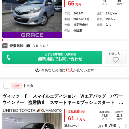
45
10
55
万円
万円
万円
年式
2013年
走行
2.9万km
車検
2026年12月
排気
1300cc
整備
法定整備付
修復
なし
保証
保証無
愛媛県松山市
ＧＲＡＣＥ
お気に入り
まずは在庫確認・見積依頼
無料通話でお問い合わせ
13人
今あなたの他に
が見ています
トヨタ
UP
ヴィッツ Ｆ スマイルエディション Ｗエアバッグ パワー
ウインドー 盗難防止 スマートキー＆プッシュスタート ナ
ビＴＶ エアコン ＡＢＳ キーフリー パワステ メモリー
支払総額
(税込)
本体価格
諸費用
ナビ フルセグ ＤＶＤ再生 エアバッグ
49.8
11.3
61.
1
万円
万円
万円
9,790
通常ローン
月々
円