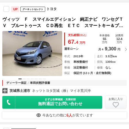
トヨタ
UP
グーネットセレクト
ヴィッツ Ｆ スマイルエディション 純正ナビ ワンセグＴ
Ｖ ブルートゥース ＣＤ再生 ＥＴＣ スマートキー＆プッ
シュスタート オートエアコン パワーステアリング パワー
支払総額
(税込)
本体価格
諸費用
ウインドウ デュアルエアバッグ ロングラン保証
55
12.4
67.
4
万円
万円
万円
9,300
通常ローン
月々
円
年式
2013年
走行
3.9万km
車検
車検整備付
排気
1300cc
整備
法定整備付
修復
なし
保証
保証付 (12ヶ月・走行無制限)
ディーラー保証
車両状態評価書
茨城県土浦市
ネッツトヨタ茨城（株）マイネ荒川沖
お気に入り
まずは在庫確認・見積依頼
無料通話でお問い合わせ
6人
今あなたの他に
が見ています