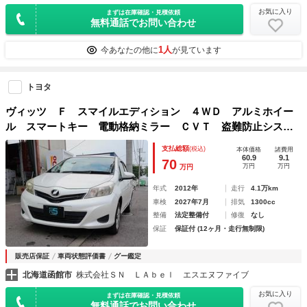
お気に入り
まずは在庫確認・見積依頼
無料通話でお問い合わせ
1人
今あなたの他に
が見ています
トヨタ
ヴィッツ Ｆ スマイルエディション ４ＷＤ アルミホイー
ル スマートキー 電動格納ミラー ＣＶＴ 盗難防止システ
ム 衝突安全ボディ 記録簿 ＡＢＳ ＣＤ ミュージックプ
支払総額
(税込)
本体価格
諸費用
レイヤー接続可 エアコン パワーステアリング パワーウィ
60.9
9.1
70
万円
万円
万円
ンドウ
年式
2012年
走行
4.1万km
車検
2027年7月
排気
1300cc
整備
法定整備付
修復
なし
保証
保証付 (12ヶ月・走行無制限)
販売店保証
車両状態評価書
グー鑑定
北海道函館市
株式会社ＳＮ ＬＡｂｅｌ エスエヌファイブ
お気に入り
まずは在庫確認・見積依頼
無料通話でお問い合わせ