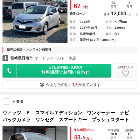
ィ ＡＢＳ ＵＳＢ Ｂｌｕｅｔｏｏｔｈ エアコン パワー
64
3
67
万円
万円
万円
ステアリング
12,000
通常ローン
月々
円
年式
2013年
走行
7.7万km
車検
2027年10月
排気
1300cc
整備
法定整備付
修復
なし
保証
保証付 (3ヶ月・3000km)
販売店保証
オンライン商談可
宮崎県日南市
オートフィールド 本店
お気に入り
まずは在庫確認・見積依頼
無料通話でお問い合わせ
1人
今あなたの他に
が見ています
トヨタ
ヴィッツ Ｆ スマイルエディション ワンオーナー ナビ
バックカメラ ワンセグ スマートキー プッシュスタート
ＥＴＣ オートエアコン
支払総額
(税込)
本体価格
諸費用
30.8
13
43.
8
万円
万円
万円