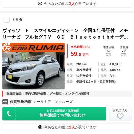
3人
今あなたの他に
が見ています
トヨタ
ヴィッツ Ｆ スマイルエディション 全国１年保証付 メモ
リーナビ フルセグＴＶ ＣＤ Ｂｌｕｅｔｏｏｔｈオーディ
オ ＥＴＣ 社外アルミ キーレスエントリー スマートキ
支払総額
(税込)
本体価格
諸費用
ー 盗難防止システム 安全衝突ボディ
52
7.8
59.
8
万円
万円
万円
年式
2013年
走行
4.8万km
車検
車検整備付
排気
1300cc
整備
法定整備付
修復
なし
保証
保証付 (12ヶ月・走行無制限)
販売店保証
車両状態評価書
グー鑑定
オンライン商談可
佐賀県鳥栖市
カールミア ㈱クルーズ
お気に入り
まずは在庫確認・見積依頼
無料通話でお問い合わせ
5人
今あなたの他に
が見ています