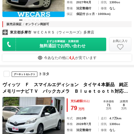
車検
2027年8月
排気
1300cc
整備
法定整備付
修復
なし
保証
保証付 (1ヶ月・1000km)
販売店保証
オンライン商談可
東京都多摩市
ＷＥＣＡＲＳ（ウィーカーズ）多摩店
お気に入り
まずは在庫確認・見積依頼
無料通話でお問い合わせ
4人
今あなたの他に
が見ています
トヨタ
グーネットセレクト
ヴィッツ Ｆ スマイルエディション タイヤ４本新品 純正
メモリーナビＴＶ バックカメラ Ｂｌｕｅｔｏｏｔｈ対応
ＥＴＣ ドライブレコーダー スマートキープッシュスター
支払総額
(税込)
本体価格
諸費用
ト 記録簿完備 禁煙車 社外アルミホイール
71
8
79
万円
万円
万円
年式
2013年
走行
4.7万km
車検
2028年7月
排気
1300cc
整備
法定整備付
修復
なし