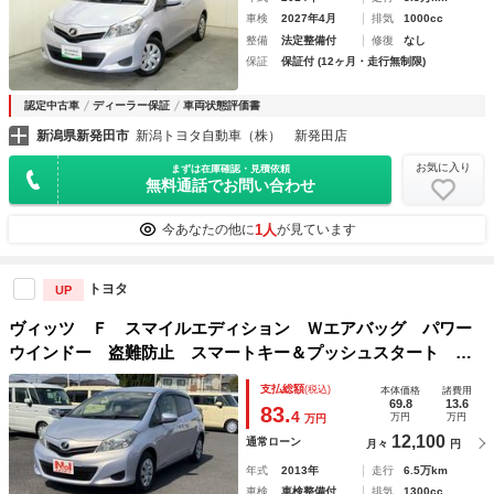
車検
2027年4月
排気
1000cc
整備
法定整備付
修復
なし
保証
保証付 (12ヶ月・走行無制限)
認定中古車
ディーラー保証
車両状態評価書
新潟県新発田市
新潟トヨタ自動車（株） 新発田店
お気に入り
まずは在庫確認・見積依頼
無料通話でお問い合わせ
1人
今あなたの他に
が見ています
トヨタ
UP
ヴィッツ Ｆ スマイルエディション Ｗエアバッグ パワー
ウインドー 盗難防止 スマートキー＆プッシュスタート Ｅ
ＴＣ車載器 エアコン 衝突安全ボディ ＡＢＳ キーフリー
支払総額
(税込)
本体価格
諸費用
システム パワステ エアバッグ
69.8
13.6
83.
4
万円
万円
万円
12,100
通常ローン
月々
円
年式
2013年
走行
6.5万km
車検
車検整備付
排気
1300cc