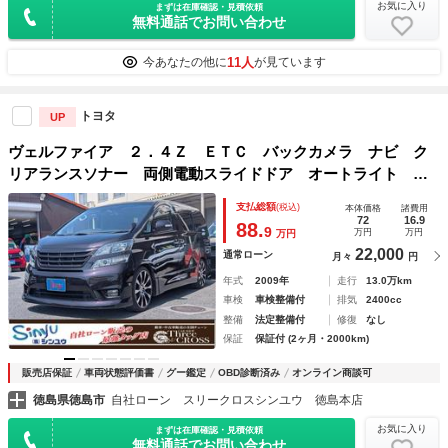
お気に入り
まずは在庫確認・見積依頼
無料通話でお問い合わせ
11人
今あなたの他に
が見ています
トヨタ
UP
ヴェルファイア ２．４Ｚ ＥＴＣ バックカメラ ナビ ク
リアランスソナー 両側電動スライドドア オートライト Ｈ
ＩＤ スマートキー 電動格納ミラー ３列シート ＣＶＴ
支払総額
(税込)
本体価格
諸費用
アルミホイール ＣＤ ＤＶＤ再生
72
16.9
88.
9
万円
万円
万円
22,000
通常ローン
月々
円
年式
2009年
走行
13.0万km
車検
車検整備付
排気
2400cc
整備
法定整備付
修復
なし
保証
保証付 (2ヶ月・2000km)
販売店保証
車両状態評価書
グー鑑定
OBD診断済み
オンライン商談可
徳島県徳島市
自社ローン スリークロスシンユウ 徳島本店
お気に入り
まずは在庫確認・見積依頼
無料通話でお問い合わせ