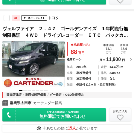
トヨタ
UP
グーネットセレクト
ヴェルファイア ２．４Ｚ ゴールデンアイズ １年間走行無
制限保証 ４ＷＤ ドライブレコーダー ＥＴＣ バックカメ
ラ ナビ ＴＶ クリアランスソナー オートクルーズコント
支払総額
(税込)
本体価格
諸費用
ロール 両側電動スライドドア オートライト ＨＩＤ 電動
74.1
13.9
88
万円
万円
万円
リアゲート
11,900
通常ローン
月々
円
年式
2013年
走行
14.4万km
車検
車検整備付
排気
2400cc
整備
法定整備付
修復
なし
保証
保証付 (12ヶ月・走行無制限)
販売店保証
車両状態評価書
グー鑑定
OBD診断済み
群馬県太田市
カーテンダー群馬
お気に入り
まずは在庫確認・見積依頼
無料通話でお問い合わせ
15人
今あなたの他に
が見ています