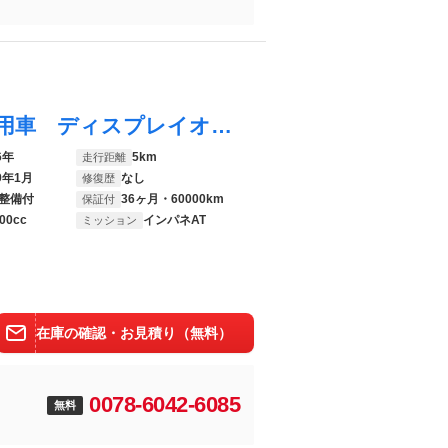
ヴェルファイア Ｚ プレミア 登録済未使用車 ディスプレイオーディオ ＩＴＳコネクト デジタルインナーミラー 前後ドラレコ ユニバーサルステップ 寒冷地仕様 衝突被害軽減システム 両側電動スライドドア サンルーフ
6年
5km
走行距離
9年1月
なし
修復歴
整備付
36ヶ月・60000km
保証付
00cc
インパネAT
ミッション
在庫の確認・お見積り（無料）
0078-6042-6085
無料