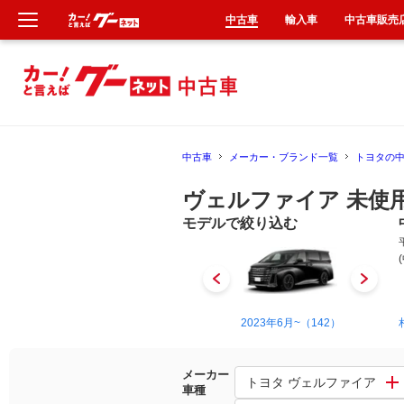
中古車
輸入車
中古車販売
新車
中古車
中古車
メーカー・ブランド一覧
トヨタの
輸入車
ヴェルファイア 未使
クルマ買取
モデルで絞り込む
カーリース
タイヤ交換
2008年5月~2015年1月（1051）
2023年6月~（142）
整備工場
メーカー
トヨタ ヴェルファイア
車種
車検