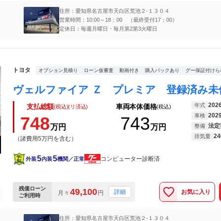
住所：愛知県名古屋市天白区荒池２‐１３０４
営業時間：10:00～18：00 （最終受付17：00）
定休日：毎週月曜日・毎月第2第3火曜日
トヨタ
オプション見積り
ローン仮審査
動画付き
購入パックあり
グー保証付けら
202
年式
支払総額
車両本体価格
(税込)(リ済込)
(税込)
202
車検
748
743
法定
万円
万円
整備
24
排気量
（諸費用5万円を含む）
5
5
コンピューター診断済
外装
内装
機関／正常
残価ローン
49,100
お気に入り
詳細
月々
円
ご利用時
住所：愛知県名古屋市天白区荒池２‐１３０４