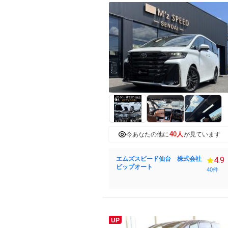
40人
今あなたの他に
が見ています
エムズスピード仙台 株式会社
4.9
ビップオート
40件
UP