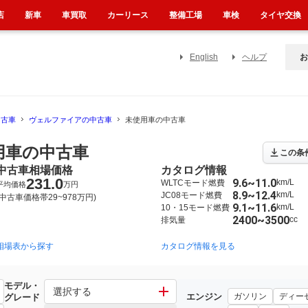
店
新車
車買取
カーリース
整備工場
車検
タイヤ交換
English
ヘルプ
お
中古車
ヴェルファイアの中古車
未使用車の中古車
用車の中古車
この条
中古車相場価格
カタログ情報
231.0
9.6~11.0
km/L
WLTCモード燃費
平均価格
万円
8.9~12.4
km/L
JC08モード燃費
(中古車価格帯29~978万円)
9.1~11.6
km/L
10・15モード燃費
2400~3500
cc
排気量
相場表から探す
2015年1月~2023年6月（1736）
2008年5月~2015年1月（1051）
カタログ情報を見る
モデル・
選択する
エンジン
ガソリン
ディー
グレード