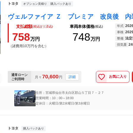
トヨタ
オプション見積り
購入パックあり
202
年式
支払総額
車両本体価格
(税込)(リ済込)
(税込)
202
車検
758
748
法定
万円
万円
整備
24
排気量
（諸費用10万円を含む）
通常ローン
70,600
お気に入り
詳細
月々
円
ご利用時
住所：宮城県仙台市太白区郡山５丁目７－２７
営業時間：10：00～18:00
定休日：火曜日/第2水曜日/第3水曜日
トヨタ
購入パックあり