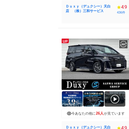
Ｄｕｘｙ（デュクシー）天白
4.9
店 （株）三和サービス
436件
UP
26人
今あなたの他に
が見ています
Ｄｕｘｙ（デュクシー）天白
4.9