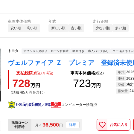
車両本体価格
年式
走行距離
安い順
高い順
新しい順
古い順
少ない順
多い順
トヨタ
オプション見積り
ローン仮審査
動画付き
購入パックあり
グー保証付けら
202
年式
支払総額
車両本体価格
(税込)(リ済込)
(税込)
202
車検
728
723
法定
万円
万円
整備
24
排気量
（諸費用5万円を含む）
5
5
コンピューター診断済
外装
内装
機関／正常
残価ローン
36,500
お気に入り
詳細
月々
円
ご利用時