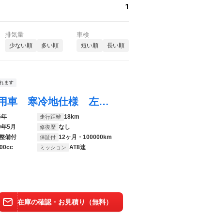
1
排気量
車検
少ない順
多い順
短い順
長い順
れます
ヴェルファイア Ｚ プレミア 登録済未使用車 寒冷地仕様 左右独立ムーンルーフ デジタルミラー ユニバーサルステップ ヘッドアップディスプレイ チームメイト アドバンスドライブ＆パーク 置くだけ充電 ＨＤＭＩ入力端子 純正１９ＡＷ
6年
18km
走行距離
9年5月
なし
修復歴
整備付
12ヶ月・100000km
保証付
00cc
AT8速
ミッション
在庫の確認・お見積り（無料）