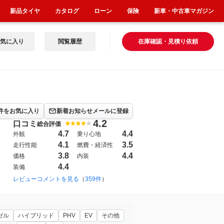
新品タイヤ
カタログ
ローン
保険
新車・中古車マガジン
気に入り
閲覧履歴
在庫確認・見積り依頼
件をお気に入り
新着お知らせメールに登録
4.2
口コミ
総合評価
4.7
4.4
外観
乗り心地
4.1
3.5
走行性能
燃費・経済性
3.8
4.4
価格
内装
4.4
装備
2023年6月~（142）
レビューコメントを見る
（
359件
）
ゼル
ハイブリッド
PHV
EV
その他