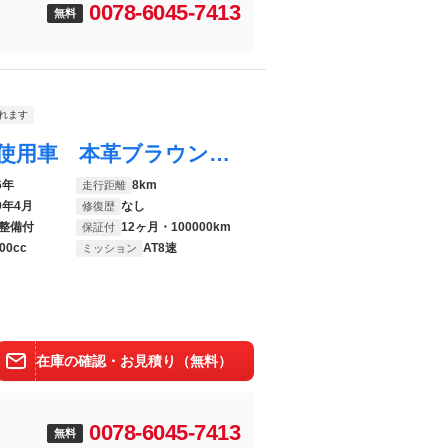
0078-6045-7413
無料
れます
ヴェルファイア Ｚ プレミア 登録済み未使用車 本革ブラウン内装 左右独立ムーンルーフ ユニバーサルステップ デジタルミラー 後席モニター ヘッドアップディスプレイ アドバンストドライブ＆パーク ドラレコ ＨＤＭＩ 純正１９ＡＷ
6年
8km
走行距離
9年4月
なし
修復歴
整備付
12ヶ月・100000km
保証付
00cc
AT8速
ミッション
在庫の確認・お見積り（無料）
0078-6045-7413
無料