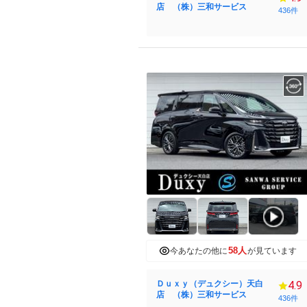
店 （株）三和サービス
436件
58人
今あなたの他に
が見ています
Ｄｕｘｙ（デュクシー）天白
4.9
店 （株）三和サービス
436件