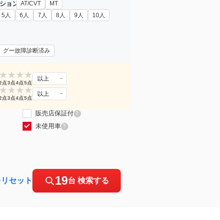
ション
AT/CVT
MT
5人
6人
7人
8人
9人
10人
グー故障診断済み
★
★
★
★
以上
2点
3点
4点
5点
★
★
★
★
以上
2点
3点
4点
5点
販売店保証付
?
未使用車
?
19
をリセット
台 検索する