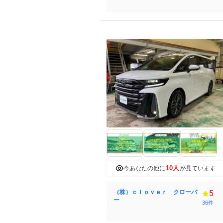
10人
今あなたの他に
が見ています
（株）ｃｌｏｖｅｒ クローバ
5
ー
36件