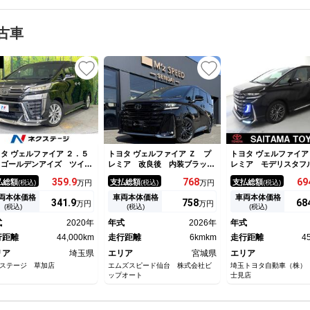
古車
タ ヴェルファイア ２．５
トヨタ ヴェルファイア Ｚ プ
トヨタ ヴェルファイア
 ゴールデンアイズ ツイン
レミア 改良後 内装ブラッ
レミア モデリスタフ
ーンルーフ モデリスタエア
ク ニュートラルブラック 左
ロ ムーンルーフ 本
359.
9
768
69
払総額
支払総額
支払総額
(税込)
万円
(税込)
万円
(税込)
 純正９型ナビ 両側電動ス
右独立ムーンルーフ パノラミ
ト シートヒーター＆
イドドア 電動リアゲート
ックビューモニター アドバン
ーション ＴＣナビ 
両本体価格
車両本体価格
車両本体価格
341.
9
758
68
万円
万円
ーフティセンス 禁煙車 ハ
ストパーク ユニバーサルステ
ター フルセグＴＶ 
(税込)
(税込)
(税込)
フレザー コーナーセンサ
ップ トヨタチームメイト デ
ックビューモニター 
式
2020年
年式
2026年
年式
 ３眼ＬＥＤヘッド ＥＴＣ
ジタルインナーミラー 寒冷地
スライドドア パワー
．０ 純正１８インチＡＷ
行距離
44,000km
仕様
走行距離
6kmkm
ア ドラレコ
走行距離
4
リア
埼玉県
エリア
宮城県
エリア
ステージ 草加店
エムズスピード仙台 株式会社ビ
埼玉トヨタ自動車（株）
ップオート
士見店