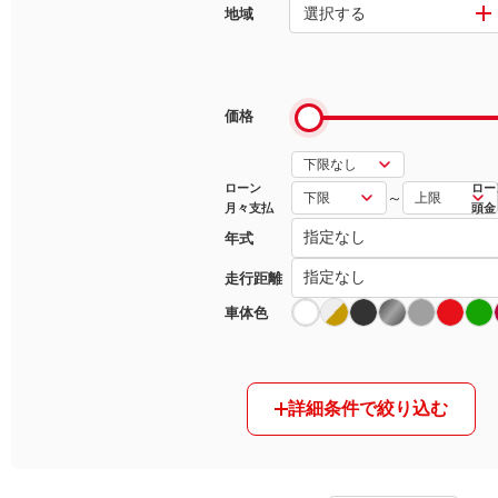
選択する
地域
マガジン
車カタログ
価格
自動車ローン
ローン
ロー
～
月々支払
頭金
保険
年式
レビュー
走行距離
車体色
価格相場
教習所
詳細条件で絞り込む
用語集