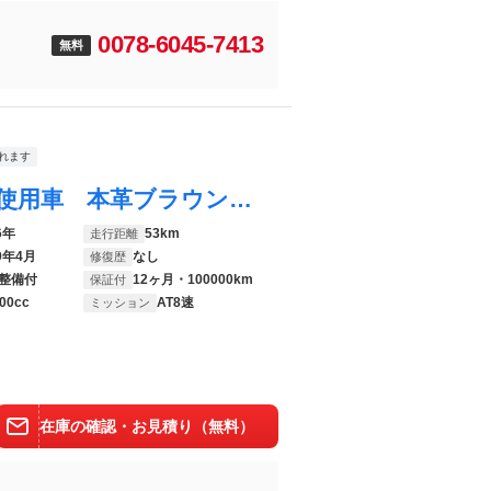
0078-6045-7413
無料
れます
ヴェルファイア Ｚ プレミア 登録済み未使用車 本革ブラウン内装 左右独立ムーンルーフ デジタルインナーミラー １３．２有機ＥＬ後席モニタ ユニバーサルステップ ヘッドアップディスプレイ トヨタチームメイト ＨＤＭＩ 純正１９ＡＷ
6年
53km
走行距離
9年4月
なし
修復歴
整備付
12ヶ月・100000km
保証付
00cc
AT8速
ミッション
在庫の確認・お見積り（無料）