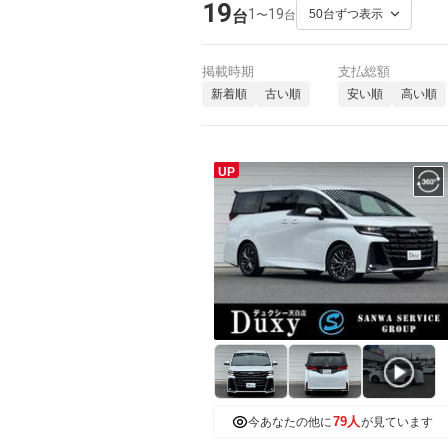
19
1
19
〜
台
台
掲載時期
支払総額
新着順
古い順
安い順
高い順
UP
79人
今あなたの他に
が見ています