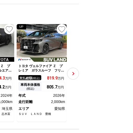
UP
UP
 Ｚ プ
トヨタ ヴェルファイア Ｚ プ
トヨタ ヴェルファイア Ｚ プ
トヨタ
ルエア
レミア ガラスルーフ フリッ
レミア 衝突被害軽減ブレー
ＺＡ
革シー
プダウン 茶革シート ユニバ
キ 記録簿付き ＬＥＤヘッ
ップ
4.
3
819.
9
599.
6
支払総額
支払総額
支払
万円
(税込)
万円
(税込)
万円
ベンチレ
ーサルステップ デジタルミラ
ド クルーズコントロール パ
イシ
後席モニ
ー 純正１４型ナビ 全周囲カ
ノラマルーフ バックモニタ
アス
車両本体価格
車両本体価格
車両
4.
2
805.
7
590
万円
万円
万円
パノラミ
メラ シートエアコン 純正１
ー 本革シート アルミ ３列
禁煙
(税込)
(税込)
両側電動
９インチＡＷ 両側電動ドア
シート スマートキー ＡＣ１
グＴ
2024年
年式
2026年
年式
2024年
年式
バックド
衝突軽減 レーダークルーズ
００Ｖ メモリーナビ Ｐシー
ル 
5,000km
ドラレコ
走行距離
2,000km
ト フルセグ
走行距離
13,000km
ワー
走行
埼玉県
エリア
愛知県
エリア
埼玉県
エリ
 志木富
ＳＵＶ ＬＡＮＤ 豊橋
埼玉トヨペット（株） Ｕ－ＬＩ
ジーア
ＦＥ ＳＴＯＲＥ 大宮