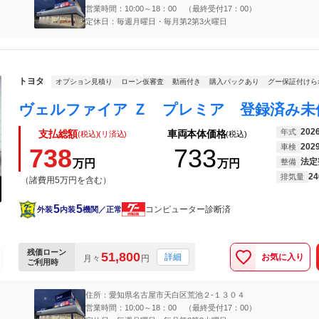
営業時間：10:00～18：00 （最終受付17：00）
定休日：毎週月曜日・毎月第2第3火曜日
トヨタ
オプション見積り
ローン仮審査
動画付き
購入パックあり
グー保証付けら
202
年式
支払総額
車両本体価格
(税込)(リ済込)
(税込)
202
車検
738
733
法定
万円
万円
整備
24
排気量
（諸費用5万円を含む）
5
5
コンピューター診断済
外装
内装
機関／正常
残価ローン
51,800
お気に入り
詳細
月々
円
ご利用時
住所：愛知県名古屋市天白区荒池２‐１３０４
営業時間：10:00～18：00 （最終受付17：00）