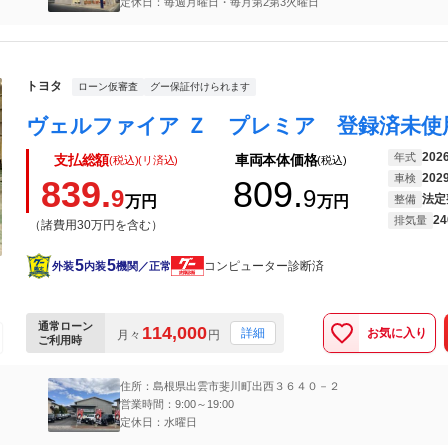
定休日：毎週月曜日・毎月第2第3火曜日
トヨタ
ローン仮審査
グー保証付けられます
202
年式
支払総額
車両本体価格
(税込)(リ済込)
(税込)
202
車検
839.
809.
9
9
法定
万円
万円
整備
24
排気量
（諸費用30万円を含む）
5
5
コンピューター診断済
外装
内装
機関／正常
通常ローン
114,000
お気に入り
詳細
月々
円
ご利用時
住所：島根県出雲市斐川町出西３６４０－２
営業時間：9:00～19:00
定休日：水曜日