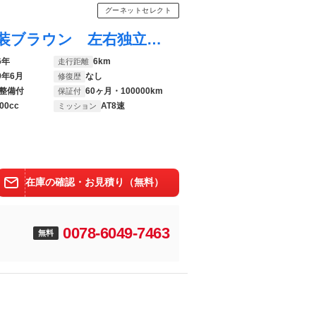
グーネットセレクト
ヴェルファイア Ｚ プレミア 改良後 内装ブラウン 左右独立ムーンルーフ パノラミックビューモニター アドバンストパーク ユニバーサルステップ トヨタチームメイト デジタルインナーミラー ブラインドスポットモニター 寒冷地仕様
6年
6km
走行距離
9年6月
なし
修復歴
整備付
60ヶ月・100000km
保証付
00cc
AT8速
ミッション
在庫の確認・お見積り（無料）
0078-6049-7463
無料