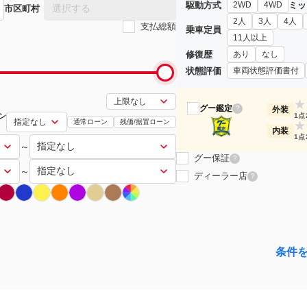
駆動方式
ミッ
2WD
4WD
選択する
市区町村
2人
3人
4人
支払総額
乗車定員
11人以上
修復歴
あり
なし
状態評価
車両状態評価書付
★
グー鑑定
?
外装
ン
1点
通常ローン
残価/据置ローン
★
内装
1点
～
グー保証
?
～
ディーラー店
?
条件