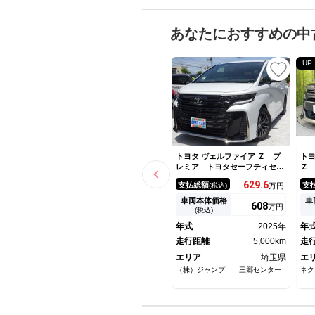
あなたにおすすめの中
UP
トヨタ ヴェルファイア Ｚ プ
トヨ
レミア トヨタセーフティセン
Ｚ
ス サンルーフ サイドステッ
ム
629.
6
支払総額
支
(税込)
万円
プ レザーシート ワンオーナ
ロ
ー 純正１４インチナビ フル
ラ
車両本体価格
車
608
万円
セグＴＶ 後席フリップダウン
セ
(税込)
モニター 両側パワースライド
ー
年式
2025年
年
ドア パワーバックドア
ー
走行距離
5,000km
２
走
エリア
埼玉県
エ
（株）ジャンプ 三郷センター
ネク