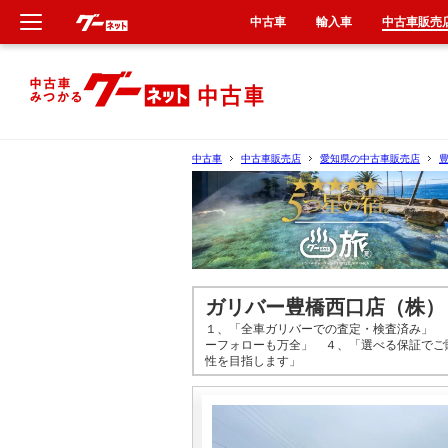
中古車
輸入車
中古車販売
新車
中古車
中古車
中古車販売店
愛知県の中古車販売店
輸入車
クルマ買取
カーリース
ガリバー豊橋西口店（株）
１、「全車ガリバーでの査定・検査済み」 
タイヤ交換
ーフォローも万全」 ４、「選べる保証でご
性を目指します」
整備工場
車検