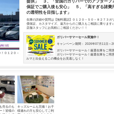
提供」 ３、「全国のガリバーでのアフターフ
保証でご購入後も安心」 ５、「高すぎる諸費
の透明性を目指します」
在庫の詳細や質問は【無料通話】０１２０－５０－８２７３ガ
償保証、カスタマイズ、遠方からのご購入もご相談に乗ります
店舗スタッフにお気軽にご相談ください！！
ガリバーサマーセール実施中！
キャンペーン期間： 2026年07月11日～20
ガリバーサマーセール！厳選在庫をご用
い！０１２０－
ガリバーサマーセール！厳選在庫をご用
ルマと出会えるこの機会をお見逃しなく！
も売るのも
キッズルームも完備！お子
ー！皆様の
様連れの方も安心してご利