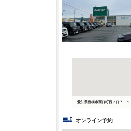
マガジン
車カタログ
自動車ローン
保険
レビュー
価格相場
教習所
愛知県豊橋市西口町西ノ口７－１
用語集
オンライン予約