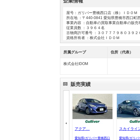
企業情報
屋号：ガリバー豊橋西口店（株）ＩＤＯＭ
所在地 ：〒
440-0841
愛知県豊橋市西口町
事業内容 ：自動車の買取事業自動車の販売
従業員数 ：３９６４名
古物商許可番号 ：３０７７７９８０３９２
資格所有者 ：株式会社ＩＤＯＭ
所属グループ
住所（代表）
株式会社IDOM
販売実績
アクア…
スカイライ
愛知県/ガリバー豊橋西口
愛知県/ガリバ