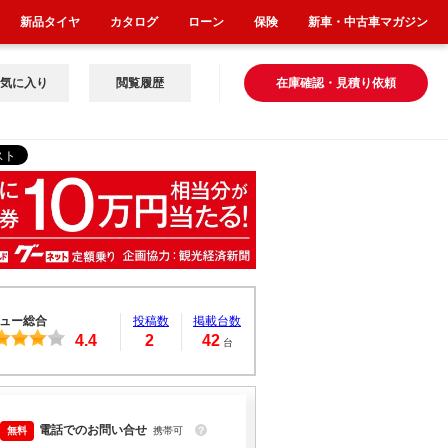
新品タイヤ
カタログ
ローン
保険
新車・中古車マガジン
気に入り
閲覧履歴
在庫確認・見積り依頼
ュー総合
投稿数
掲載台数
4.4
2
42
台
電話でのお問い合せ
携帯可
？