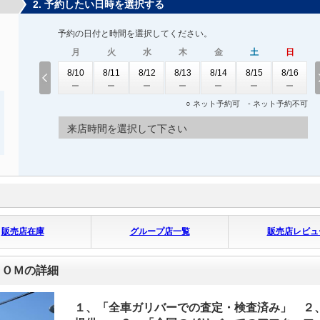
2. 予約したい日時を選択する
予約の日付と時間を選択してください。
月
火
水
木
金
土
日
8/10
8/11
8/12
8/13
8/14
8/15
8/16
○ ネット予約可 - ネット予約不可
来店時間を選択して下さい
販売店在庫
グループ店一覧
販売店レビュ
ＤＯＭの詳細
１、「全車ガリバーでの査定・検査済み」 ２