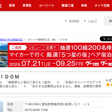
店
新車
車買取
カーリース
整備工場
車検
タイヤ交換
English
ヘルプ
お
豊橋市の中古車販売店
ガリバー豊橋西口店（株）ＩＤＯＭ
ＩＤＯＭ
レビ
２、「修復歴など表記で安心をご提供」 ３、「全国のガリバーでのアフタ
購入後も安心」 ５、「高すぎる諸費用は頂きません。価格、諸費用の透明
住所
〒440-0841 愛知県豊橋市西口町西ノ口７－１３
TEL
0078-6049-7548