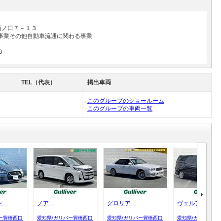
西ノ口７－１３
事業その他自動車流通に関わる事業
０
TEL（代表）
掲出車両
このグループのショールーム
このグループの車両一覧
ン…
ノア…
グロリア…
ヴェルファイア
ー豊橋西口
愛知県/ガリバー豊橋西口
愛知県/ガリバー豊橋西口
愛知県/ガリバー豊