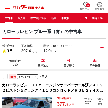
0
お気に入り
閲覧履歴
中古車
輸入車
中古車販売店
新車
車買取
カーリース
整備工場
カローラレビン ブルー系（青）の中古車
総合評価
平均価格
燃費
（10・15モード）
3.5
297.4
12.9
万円
km/l
掲載台数
5
台
絞り込む
並び替え
条件保存
トヨタ
NEW
グーネットセレクト
カローラレビン ＧＴＶ エンジンオーバーホール済／ＡＥ９
２ピストン＆クランク／１１０コンロッド／ＲＳＥ２７４カム
（ＩＮ／ＥＸ）／ミッションオーバーホール済／ＦＣＲキャブ
支払総額
(税込)
本体価格
諸費用
オーバーホール済／新品ＲＳワタナベ１４インチアルミホイル
368.5
9
377.
5
万円
万円
万円