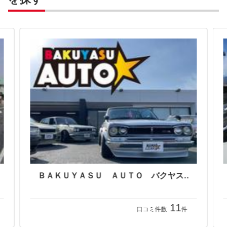
ＢＡＫＵＹＡＳＵ ＡＵＴＯ バクヤスオート
11
口コミ件数
件