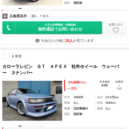
保証
保証無
広島県呉市
（株）ＴＭＳ
お気に入り
まずは在庫確認・見積依頼
無料通話でお問い合わせ
28人
今あなたの他に
が見ています
トヨタ
カローラレビン ＧＴ ＡＰＥＸ 社外ホイール ウェーバ
ー ３ナンバー
本体価格
諸費用
支払総額
(税込)
ASK
--
--
万円
万円
年式
1986年
走行
13.0万km
車検
なし
排気
1600cc
整備
法定整備付
修復
なし
保証
保証無