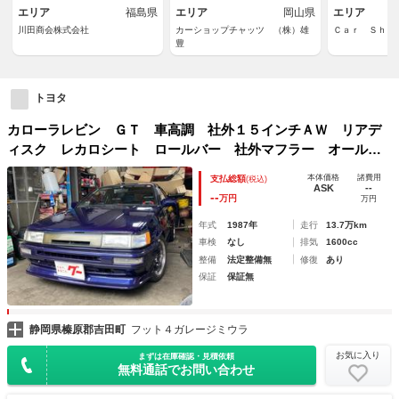
エリア
福島県
エリア
岡山県
エリア
川田商会株式会社
カーショップチャッツ （株）雄
Ｃａｒ Ｓｈｏ
豊
トヨタ
カローラレビン ＧＴ 車高調 社外１５インチＡＷ リアデ
ィスク レカロシート ロールバー 社外マフラー オールペ
イント 社外ナビ ５速マニュアル ＡＥ８６改 ２ドア
本体価格
諸費用
支払総額
(税込)
ASK
--
--
万円
万円
年式
1987年
走行
13.7万km
車検
なし
排気
1600cc
整備
法定整備無
修復
あり
保証
保証無
静岡県榛原郡吉田町
フット４ガレージミウラ
お気に入り
まずは在庫確認・見積依頼
無料通話でお問い合わせ