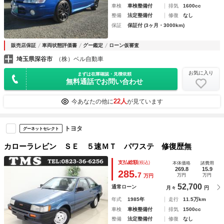
車検
車検整備付
排気
1600cc
整備
法定整備付
修復
なし
保証
保証付 (3ヶ月・3000km)
販売店保証
車両状態評価書
グー鑑定
ローン仮審査
埼玉県深谷市
（株）ベル自動車
お気に入り
まずは在庫確認・見積依頼
無料通話でお問い合わせ
22人
今あなたの他に
が見ています
トヨタ
グーネットセレクト
カローラレビン ＳＥ ５速ＭＴ パワステ 修復歴無
支払総額
(税込)
本体価格
諸費用
269.8
15.9
285.
7
万円
万円
万円
52,700
通常ローン
月々
円
年式
1985年
走行
11.5万km
車検
車検整備付
排気
1500cc
整備
法定整備付
修復
なし