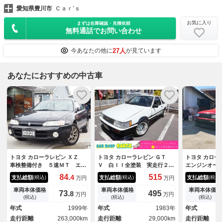
愛知県豊川市
Ｃａｒ’ｓ
お気に入り
まずは在庫確認・見積依頼
無料通話でお問い合わせ
27人
今あなたの他に
が見ています
あなたにおすすめの中古車
トヨタ カローラレビン ＸＺ
トヨタ カローラレビン ＧＴ
トヨタ カロ
車検整備付き ５速ＭＴ エア
Ｖ 白ＩＩ全塗装 実走行２９
エンジンオー
コン 社外アルミホイール 社
０００ｋｍ ２オーナー ５Ｍ
０００キロ
84.
515
4
支払総額
支払総額
支払総額
(税込)
(税込)
(税込)
万円
万円
外マフラー 社外ステアリン
Ｔ 外品フルエアロ ＦＲＰフ
グ アルミペダル ＣＤ ＦＭ
ェンダー 外品１５インチＡ
車両本体価格
車両本体価格
車両本体価格
73.
495
8
万円
万円
／ＡＭ
Ｗ 外品マフラー 外品ハンド
(税込)
(税込)
(税込)
ル ロールバー エアコン付き
年式
1999年
年式
1983年
年式
走行距離
263,000km
走行距離
29,000km
走行距離