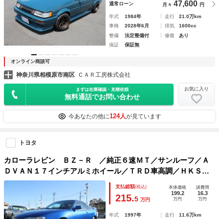
47,600
通常ローン
月々
円
年式
1984年
走行
21.0万km
車検
2028年6月
排気
1600cc
整備
法定整備付
修復
あり
保証
保証無
オンライン商談可
神奈川県相模原市南区
ＣＡＲ工房株式会社
お気に入り
まずは在庫確認・見積依頼
無料通話でお問い合わせ
124人
今あなたの他に
が見ています
トヨタ
カローラレビン ＢＺ－Ｒ ／純正６速ＭＴ／サンルーフ／Ａ
ＤＶＡＮ１７インチアルミホイール／ＴＲＤ車高調／ＨＫＳマ
フラー／ＨＫＳエアクリーナー／ＪＵＲＡＮフロントタワーバ
支払総額
(税込)
本体価格
諸費用
ー／タイミングベルト交換ステッカーあり
199.2
16.3
215.
5
万円
万円
万円
年式
1997年
走行
11.6万km