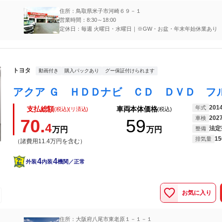
住所：鳥取県米子市河崎６９－１
営業時間：8:30～18:00
定休日：毎週 火曜日・水曜日｜※GW・お盆・年末年始休業あり
トヨタ
動画付き
購入パックあり
グー保証付けられます
201
年式
支払総額
車両本体価格
(税込)(リ済込)
(税込)
202
車検
70.
59
4
法定
万円
万円
整備
15
排気量
（諸費用11.4万円を含む）
4
4
外装
内装
機関／正常
お気に入り
住所：大阪府八尾市東老原１－１－１