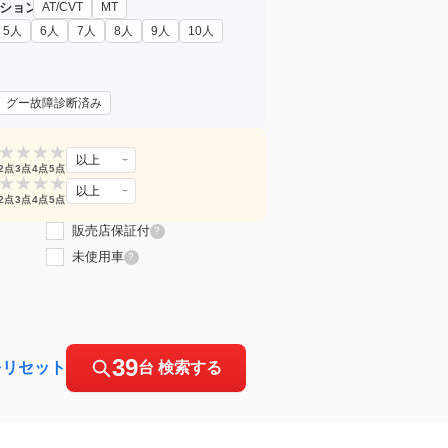
ション
AT/CVT
MT
5人
6人
7人
8人
9人
10人
グー故障診断済み
★
★
★
★
以上
2点
3点
4点
5点
★
★
★
★
以上
2点
3点
4点
5点
販売店保証付
?
未使用車
?
39
をリセット
台 検索する