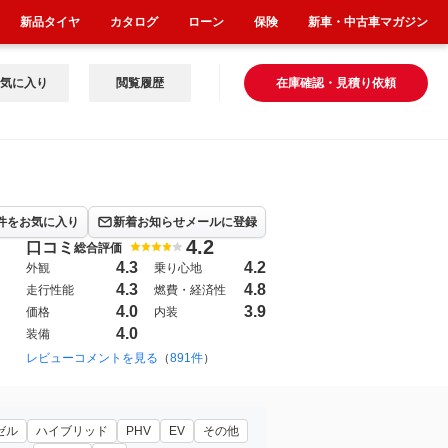
新品タイヤ
カタログ
ローン
保険
新車・中古車マガジン
気に入り
閲覧履歴
在庫確認・見積り依頼
件をお気に入り
新着お知らせメールに登録
4.2
口コミ
総合評価
4.3
4.2
外観
乗り心地
4.3
4.8
走行性能
燃費・経済性
4.0
3.9
価格
内装
4.0
装備
レビューコメントを見る
（
891件
）
ゼル
ハイブリッド
PHV
EV
その他