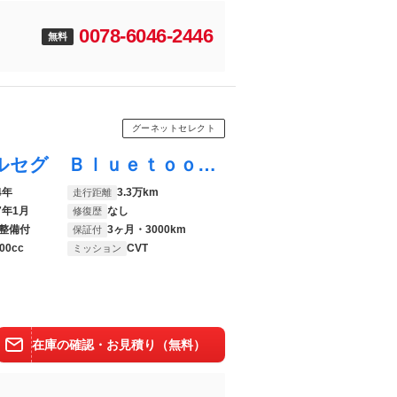
0078-6046-2446
無料
グーネットセレクト
アクア Ｇ ＨＤＤナビ ＣＤ ＤＶＤ フルセグ Ｂｌｕｅｔｏｏｔｈ バックカメラ ドラレコ ＥＴＣ キーレス 電格ミラー チルトステア オートエアコン ＬＥＤヘッド リアワイパー Ｗエアバック １５アルミ ＡＢＳ
4年
3.3万km
走行距離
7年1月
なし
修復歴
整備付
3ヶ月・3000km
保証付
00cc
CVT
ミッション
在庫の確認・お見積り（無料）