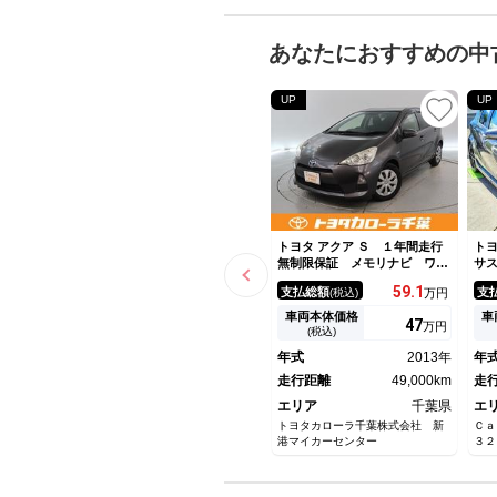
あなたにおすすめの中
UP
UP
トヨタ アクア Ｓ １年間走行
トヨ
無制限保証 メモリナビ ワン
サ
セグＴＶ バックカメラ ＥＴ
ル
59.
1
支払総額
支
(税込)
万円
Ｃ オートエアコン
リ
モ
車両本体価格
車
47
万円
(税込)
年式
2013年
年
走行距離
49,000km
走
エリア
千葉県
エ
トヨタカローラ千葉株式会社 新
Ｃａ
港マイカーセンター
３２