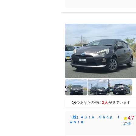
2人
今あなたの他に
が見ています
（株）Ａｕｔｏ Ｓｈｏｐ Ｉ
4.7
ｗａｔａ
174件