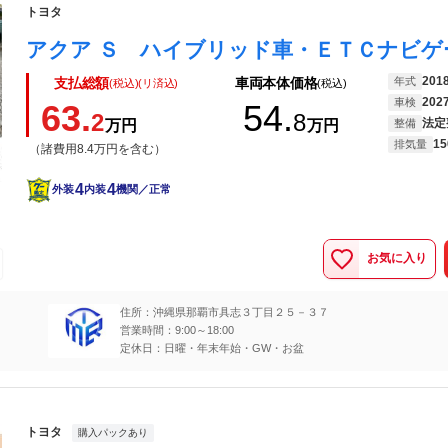
トヨタ
201
年式
支払総額
車両本体価格
(税込)(リ済込)
(税込)
202
車検
63.
54.
2
8
法定
万円
万円
整備
15
排気量
（諸費用8.4万円を含む）
4
4
外装
内装
機関／正常
お気に入り
住所：沖縄県那覇市具志３丁目２５－３７
営業時間：9:00～18:00
定休日：日曜・年末年始・GW・お盆
トヨタ
購入パックあり