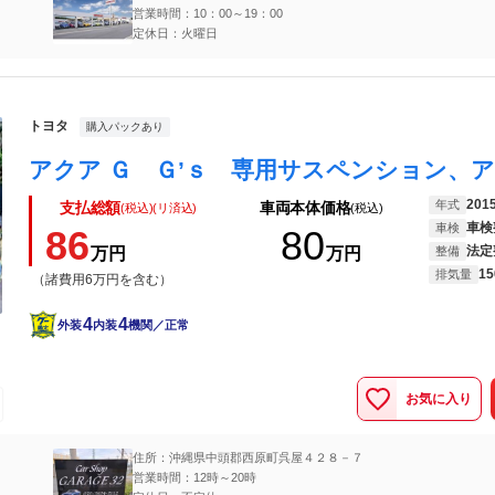
営業時間：10：00～19：00
定休日：火曜日
トヨタ
購入パックあり
201
年式
支払総額
車両本体価格
(税込)(リ済込)
(税込)
車検
車検
86
80
法定
万円
万円
整備
15
排気量
（諸費用6万円を含む）
4
4
外装
内装
機関／正常
お気に入り
住所：沖縄県中頭郡西原町呉屋４２８－７
営業時間：12時～20時