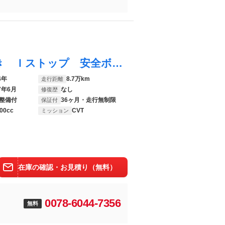
アクア Ｓ 全国走行距離無制限３年保証付き Ｉストップ 安全ボディ 運転席助手席エアバッグ パワーステ キーレスリモコン 運転席エアバッグ エアコン ＥＳＣ ＰＷ ＡＢＳ
4年
8.7万km
走行距離
7年6月
なし
修復歴
整備付
36ヶ月・走行無制限
保証付
00cc
CVT
ミッション
在庫の確認・お見積り（無料）
0078-6044-7356
無料