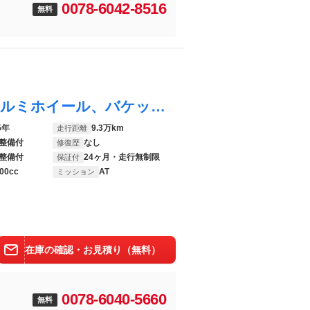
0078-6042-8516
無料
アクア Ｇ Ｇ’ｓ 専用サスペンション、アルミホイール、バケット風シート、インテリア、スポーツコンバーションモデルです
5年
9.3万km
走行距離
整備付
なし
修復歴
整備付
24ヶ月・走行無制限
保証付
00cc
AT
ミッション
在庫の確認・お見積り（無料）
0078-6040-5660
無料