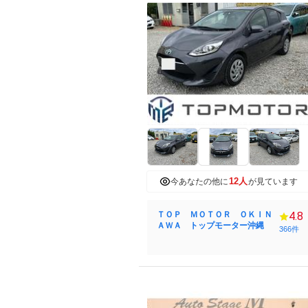
12人
今あなたの他に
が見ています
ＴＯＰ ＭＯＴＯＲ ＯＫＩＮ
4.8
ＡＷＡ トップモーター沖縄
366件