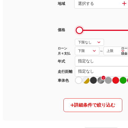
選択する
地域
マガジン
車カタログ
価格
自動車ローン
ローン
ロー
～
月々支払
頭金
保険
年式
レビュー
走行距離
車体色
価格相場
教習所
詳細条件で絞り込む
用語集