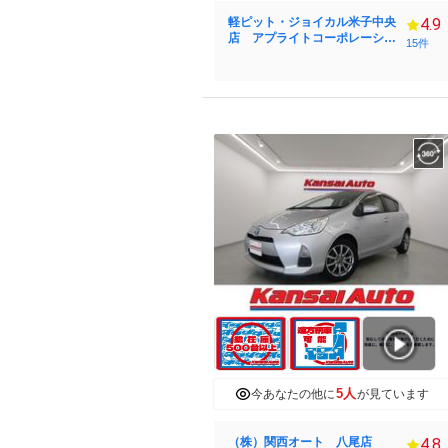
軽ピット・ジョイカル米子中央
4.9
店 アプライトコーポレーショ
15件
ン（有）
5人
今あなたの他に
が見ています
（株）関西オート 八尾店
4.8