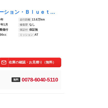
アクア Ｓ ハイブリッド車・ＥＴＣナビゲーション・Ｂｌｕｅｔｏｏｔｈ付
8年
13.6万km
走行距離
7年1月
なし
修復歴
整備付
保証無
保証付
00cc
AT
ミッション
在庫の確認・お見積り（無料）
0078-6040-5110
無料