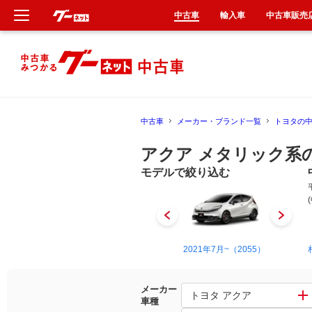
中古車
輸入車
中古車販売
新車
中古車
中古車
メーカー・ブランド一覧
トヨタの
輸入車
アクア メタリック系
クルマ買取
モデルで絞り込む
カーリース
タイヤ交換
2011年12月~2021年7月（5212）
2021年7月~（2055）
整備工場
メーカー
トヨタ アクア
車種
車検