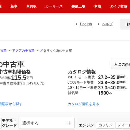
店
新車
車買取
カーリース
整備工場
車検
タイヤ交換
English
ヘルプ
お
中古車
アクアの中古車
メタリック系の中古車
の中古車
この条
中古車相場価格
カタログ情報
115.5
27.2~35.8
km/L
WLTCモード燃費
平均価格
万円
33.8~38.0
km/L
JC08モード燃費
(中古車価格帯9.2~349.8万円)
37.0~40.0
km/L
10・15モード燃費
1500
cc
排気量
相場表から探す
2011年12月~2021年7月（5212）
カタログ情報を見る
2021年7月~（2055）
モデル・
選択する
エンジン
ガソリン
ディー
グレード