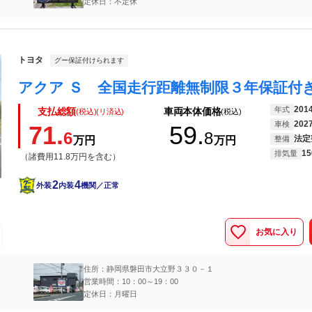
定休日：不定休
トヨタ
グー保証付けられます
201
年式
支払総額
車両本体価格
(税込)(リ済込)
(税込)
202
車検
71.
59.
6
8
法定
万円
万円
整備
15
排気量
（諸費用11.8万円を含む）
2
4
外装
内装
機関／正常
お気に入り
住所：静岡県磐田市大立野３３０－１
営業時間：10：00～19：00
定休日：月曜日