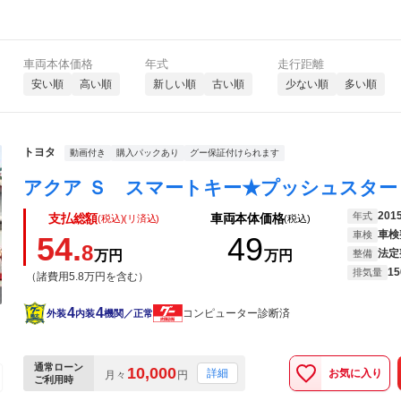
車両本体価格
年式
走行距離
安い順
高い順
新しい順
古い順
少ない順
多い順
トヨタ
動画付き
購入パックあり
グー保証付けられます
201
年式
支払総額
車両本体価格
(税込)(リ済込)
(税込)
車検
車検
54.
49
8
法定
万円
万円
整備
15
排気量
（諸費用5.8万円を含む）
4
4
コンピューター診断済
外装
内装
機関／正常
通常ローン
10,000
お気に入り
詳細
月々
円
ご利用時