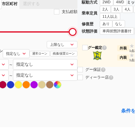
駆動方式
ミッ
2WD
4WD
選択する
市区町村
2人
3人
4人
支払総額
乗車定員
11人以上
修復歴
あり
なし
状態評価
車両状態評価書付
★
グー鑑定
?
外装
ン
1点
通常ローン
残価/据置ローン
★
内装
1点
～
グー保証
?
～
ディーラー店
?
条件