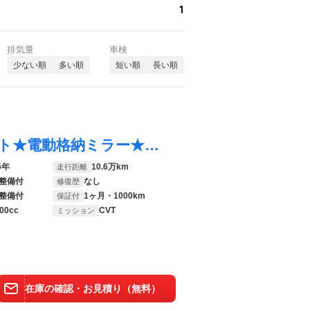
1
排気量
車検
少ない順
多い順
短い順
長い順
アクア Ｓ スマートキー★プッシュスタート★電動格納ミラー★オートエアコン★ＥＴＣ★
5年
10.6万km
走行距離
整備付
なし
修復歴
整備付
1ヶ月・1000km
保証付
00cc
CVT
ミッション
在庫の確認・お見積り（無料）