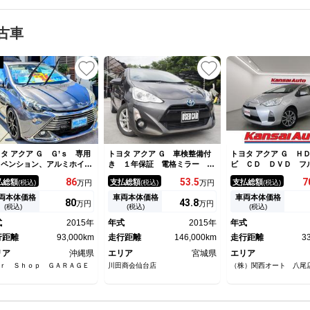
古車
タ アクア Ｇ Ｇ’ｓ 専用
トヨタ アクア Ｇ 車検整備付
トヨタ アクア Ｇ Ｈ
スペンション、アルミホイー
き １年保証 電格ミラー ビ
ビ ＣＤ ＤＶＤ 
、バケット風シート、インテ
ルトインＥＴＣ ＣＤ ＦＭ／
Ｂｌｕｅｔｏｏｔｈ 
86
53.
5
7
払総額
支払総額
支払総額
(税込)
万円
(税込)
万円
(税込)
ア、スポーツコンバーション
ＡＭ クルーズコントロール
メラ ドラレコ ＥＴ
デルです
電格ミラー 横滑り防止装置
レス 電格ミラー チ
両本体価格
車両本体価格
車両本体価格
80
43.
8
万円
万円
パワーステアリング パワーウ
ア オートエアコン 
(税込)
(税込)
(税込)
ィンドウ キーレス
ッド リアワイパー 
式
2015年
年式
2015年
年式
ック １５アルミ Ａ
行距離
93,000km
走行距離
146,000km
走行距離
3
リア
沖縄県
エリア
宮城県
エリア
ｒ Ｓｈｏｐ ＧＡＲＡＧＥ
川田商会仙台店
（株）関西オート 八尾