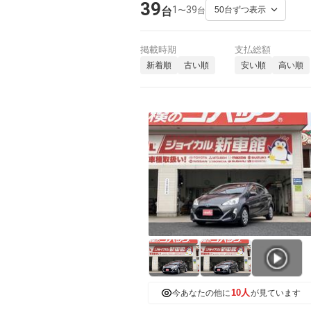
39
1
39
〜
台
台
掲載時期
支払総額
新着順
古い順
安い順
高い順
10人
今あなたの他に
が見ています