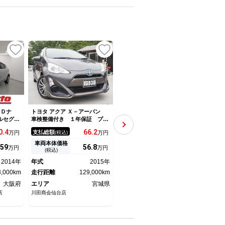
NEW
ＤＤナ
トヨタ アクア Ｘ－アーバン
トヨタ アクア Ｇ １年間走行
トヨタ
フルセグ
車検整備付き １年保証 プッ
無制限保証 メモリナビ フル
ド車
バックカ
シュスタート スマートキー
セグＴＶ バックカメラ ＥＴ
Ｂｌ
0.
4
66.
2
95
支払総額
支払総額
支払
万円
(税込)
万円
(税込)
万円
Ｃ キー
電格ミラー パワーウィンド
Ｃ クルーズコントロール Ｄ
ルトステ
ウ パワーステアリング ハー
ＶＤ再生 スマートキー オー
車両本体価格
車両本体価格
車両
59
56.
8
83
万円
万円
万円
ＬＥＤヘ
フレザーシート ナビ ＴＶ
トエアコン
(税込)
(税込)
Ｗエアバ
Ｂｌｕｅｔｏｏｔｈ シートヒ
2014年
年式
2015年
年式
2015年
年式
ＢＳ
ーター 横滑り防止 ＥＴＣ
3,000km
走行距離
129,000km
走行距離
107,000km
走行
大阪府
エリア
宮城県
エリア
千葉県
エリ
店
川田商会仙台店
トヨタカローラ千葉株式会社 塩
ＴＯＰ
浜展示場
ＷＡ 