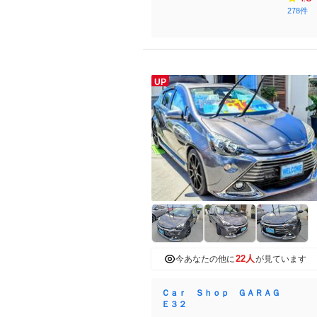
278件
UP
22人
今あなたの他に
が見ています
Ｃａｒ Ｓｈｏｐ ＧＡＲＡＧ
Ｅ３２