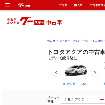
中古車
輸入車
中古車販売
新車
中古車
中古車
メーカー・ブランド一覧
トヨタの
輸入車
トヨタアクアの中古車
クルマ買取
モデルで絞り込む
カーリース
タイヤ交換
2011年12月~2021年7月（5212）
2021年7月~（2055）
整備工場
メーカー
トヨタ アクア
車種
車検