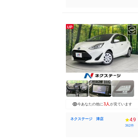
UP
3人
今あなたの他に
が見ています
ネクステージ 津店
4.9
362件