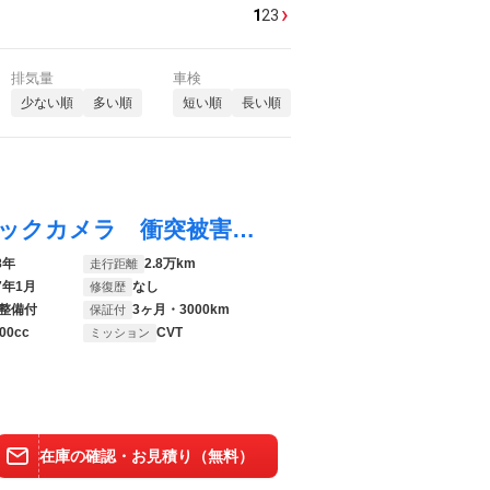
›
1
2
3
排気量
車検
少ない順
多い順
短い順
長い順
アクア Ｓスタイルブラック 純正ナビ バックカメラ 衝突被害軽減システム 禁煙車 Ｂｌｕｅｔｏｏｔｈ再生 ドラレコ コーナーセンサー シートヒーター ＬＥＤヘッド ＥＴＣ 純正１５インチアルミ オートハイビーム オートライト
8年
2.8万km
走行距離
7年1月
なし
修復歴
整備付
3ヶ月・3000km
保証付
00cc
CVT
ミッション
在庫の確認・お見積り（無料）