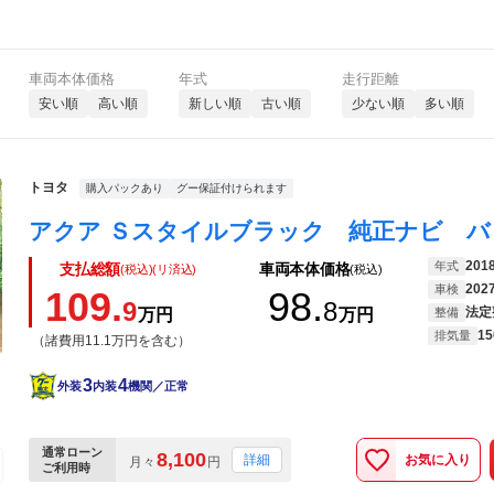
車両本体価格
年式
走行距離
安い順
高い順
新しい順
古い順
少ない順
多い順
トヨタ
購入パックあり
グー保証付けられます
201
年式
支払総額
車両本体価格
(税込)(リ済込)
(税込)
202
車検
109.
98.
9
8
法定
万円
万円
整備
15
排気量
（諸費用11.1万円を含む）
3
4
外装
内装
機関／正常
通常ローン
8,100
お気に入り
詳細
月々
円
ご利用時