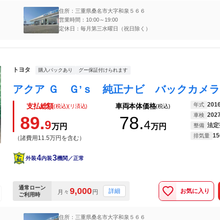
住所：三重県桑名市大字和泉５６６
営業時間：10:00～19:00
定休日：毎月第三水曜日（祝日除く）
トヨタ
購入パックあり
グー保証付けられます
201
年式
支払総額
車両本体価格
(税込)(リ済込)
(税込)
202
車検
89.
78.
9
4
法定
万円
万円
整備
15
排気量
（諸費用11.5万円を含む）
4
3
外装
内装
機関／正常
通常ローン
9,000
お気に入り
詳細
月々
円
ご利用時
住所：三重県桑名市大字和泉５６６