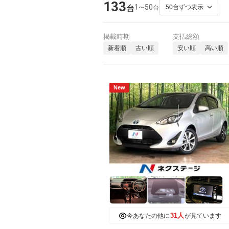
133
1
50
〜
台
台
掲載時期
支払総額
新着順
古い順
安い順
高い順
New
31人
今あなたの他に
が見ています