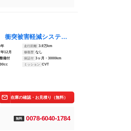
アクア Ｓスタイルブラック 純正ＳＤナビ 衝突被害軽減システム バックカメラ 禁煙車 スマートキー オートハイビーム ＥＴＣ ドラレコ オートライト オートエアコン Ｂｌｕｅｔｏｏｔｈ ＣＤ ＤＶＤ再生 地デジ
8年
3.9万km
走行距離
7年12月
なし
修復歴
整備付
3ヶ月・3000km
保証付
00cc
CVT
ミッション
在庫の確認・お見積り（無料）
0078-6040-1784
無料