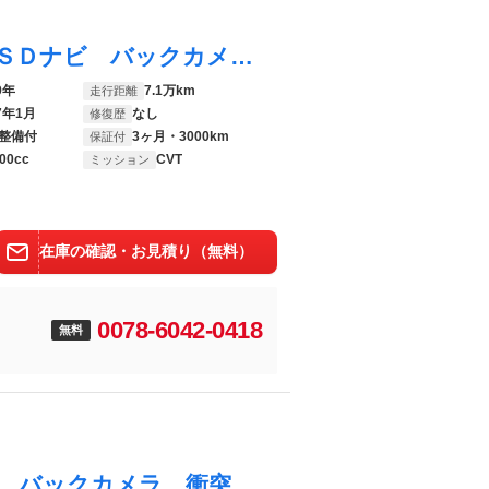
アクア Ｓスタイルブラック 禁煙車 純正ＳＤナビ バックカメラ プリクラッシュセーフティ コーナーセンサー スマートキー ＬＥＤヘッド ビルトインＥＴＣ 純正１５インチアルミ オートハイビーム 車線逸脱警報 オートライト
9年
7.1万km
走行距離
7年1月
なし
修復歴
整備付
3ヶ月・3000km
保証付
00cc
CVT
ミッション
在庫の確認・お見積り（無料）
0078-6042-0418
無料
アクア Ｓスタイルブラック 純正ＳＤナビ バックカメラ 衝突被害軽減システム 禁煙車 ドラレコ コーナーセンサー スマートキー ビルトインＥＴＣ オートハイビーム 車線逸脱警報 オートライト オートエアコン