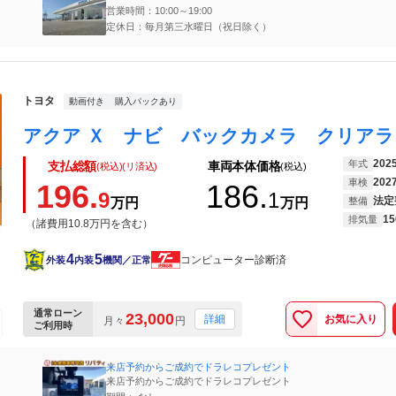
営業時間：10:00～19:00
定休日：毎月第三水曜日（祝日除く）
トヨタ
動画付き
購入パックあり
202
年式
支払総額
車両本体価格
(税込)(リ済込)
(税込)
202
車検
196.
186.
9
1
法定
万円
万円
整備
15
排気量
（諸費用10.8万円を含む）
4
5
コンピューター診断済
外装
内装
機関／正常
通常ローン
23,000
お気に入り
詳細
月々
円
ご利用時
来店予約からご成約でドラレコプレゼント
来店予約からご成約でドラレコプレゼント