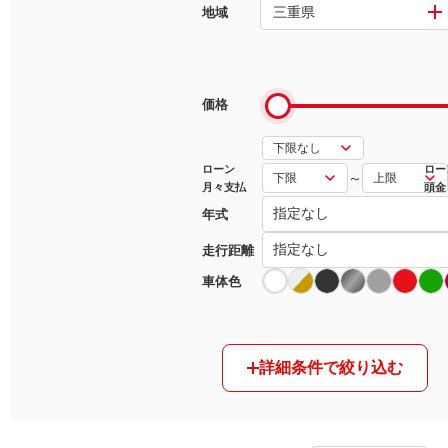
三重県
地域
マガジン
車カタログ
価格
自動車ローン
ローン
ロー
～
月々支払
頭金
保険
年式
レビュー
走行距離
車体色
価格相場
教習所
詳細条件で絞り込む
用語集