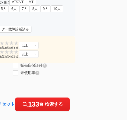
ション
AT/CVT
MT
5人
6人
7人
8人
9人
10人
グー故障診断済み
★
★
★
★
以上
2点
3点
4点
5点
★
★
★
★
以上
2点
3点
4点
5点
販売店保証付
?
未使用車
?
133
リセット
台 検索する