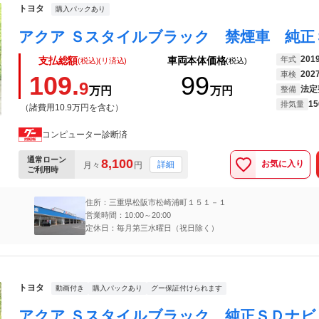
トヨタ
購入パックあり
201
年式
支払総額
車両本体価格
(税込)(リ済込)
(税込)
202
車検
109.
99
9
法定
万円
万円
整備
15
排気量
（諸費用10.9万円を含む）
コンピューター診断済
通常ローン
8,100
お気に入り
詳細
月々
円
ご利用時
住所：三重県松阪市松崎浦町１５１－１
営業時間：10:00～20:00
定休日：毎月第三水曜日（祝日除く）
トヨタ
動画付き
購入パックあり
グー保証付けられます