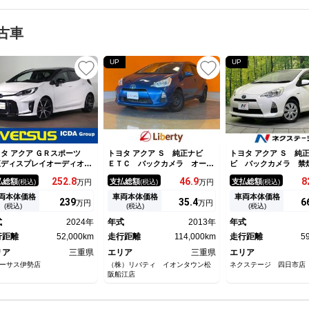
古車
UP
UP
タ アクア ＧＲスポーツ
トヨタ アクア Ｓ 純正ナビ
トヨタ アクア Ｓ 純
正ディスプレイオーディオ／
ＥＴＣ バックカメラ オート
ビ バックカメラ 禁
ルートゥース＆ＵＳＢ＆スマ
ライト スマートキー アイド
ートエアコン Ｂｌｕ
252.
8
46.
9
8
払総額
支払総額
支払総額
(税込)
万円
(税込)
万円
(税込)
連動／全方位モニター／ＥＴ
リングストップ 電動格納ミラ
ｔｈ ＣＤ ＤＶＤ再
２．０／ステアリング＆シー
ー シートヒーター ＣＶＴ
クションコントロール
両本体価格
車両本体価格
車両本体価格
239
35.
4
6
万円
万円
ヒーター／ブラインドスポッ
衝突安全ボディ ＡＢＳ ＥＳ
止システム プライバ
(税込)
(税込)
(税込)
Ｍ／ＬＥＤライト／Ｔセーフ
Ｃ エアコン パワーステアリ
ス 衝突安全ボディ 
式
2024年
年式
2013年
年式
ィセンス／純正アルミ／禁煙
ング パワーウィンドウ
ザー 電動格納ミラー
行距離
52,000km
走行距離
114,000km
走行距離
5
リア
三重県
エリア
三重県
エリア
ーサス伊勢店
（株）リバティ イオンタウン松
ネクステージ 四日市店
阪船江店