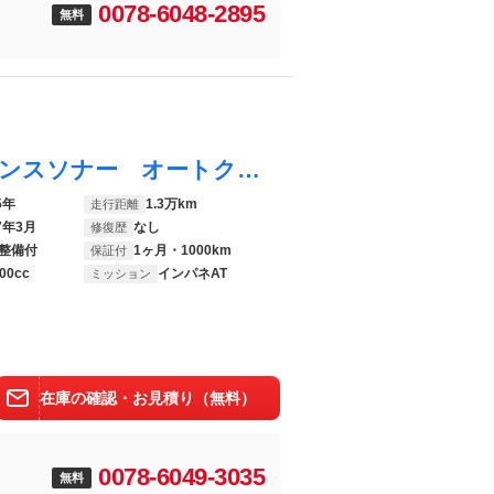
0078-6048-2895
無料
アクア Ｘ ナビ バックカメラ クリアランスソナー オートクルーズコントロール レーンアシスト 衝突被害軽減システム オートマチックハイビーム オートライト ＬＥＤヘッドランプ スマートキー 電動格納ミラー
5年
1.3万km
走行距離
7年3月
なし
修復歴
整備付
1ヶ月・1000km
保証付
00cc
インパネAT
ミッション
在庫の確認・お見積り（無料）
0078-6049-3035
無料