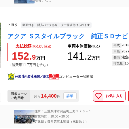
期間： なし
トヨタ
動画付き
購入パックあり
グー保証付けられます
201
年式
支払総額
車両本体価格
(税込)(リ済込)
(税込)
202
車検
152.
141.
9
2
法定
万円
万円
整備
15
排気量
（諸費用11.7万円を含む）
4
4
コンピューター診断済
外装
内装
機関／正常
通常ローン
14,400
お気に入り
詳細
月々
円
ご利用時
住所：三重県津市河芸町上野９２６－１
営業時間：10:00～20:00
定休日：毎月第三水曜日（祝日除く）