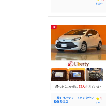
511件
UP
13人
今あなたの他に
が見ています
（株）リバティ イオンタウン
4
松阪船江店
1件