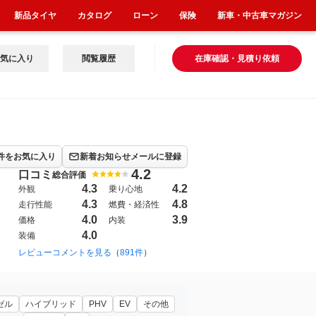
新品タイヤ
カタログ
ローン
保険
新車・中古車マガジン
気に入り
閲覧履歴
在庫確認・見積り依頼
件をお気に入り
新着お知らせメールに登録
4.2
口コミ
総合評価
4.3
4.2
外観
乗り心地
4.3
4.8
走行性能
燃費・経済性
4.0
3.9
価格
内装
4.0
装備
レビューコメントを見る
（
891件
）
ゼル
ハイブリッド
PHV
EV
その他