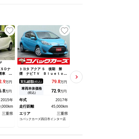
UP
UP
正ＳＤナ
トヨタ アクア Ｓ 後期 禁
トヨタ アクア Ｇ 純正ナビ
トヨタ
煙車 オ
煙 ナビＴＶ Ｂｌｕｅｔｏｏ
Ｂｌｕｅｔｏｏｔｈ ＴＶ Ｅ
ック
ｅｔｏｏ
ｔｈ バックカメラ ＥＴＣ
ＴＣ バックカメラ クリアラ
ィセ
2.
9
79.
8
109.
9
支払総額
支払総額
支払
万円
(税込)
万円
(税込)
万円
生 トラ
ンスソナー オートクルーズコ
純正
 盗難防
ントロール レーンアシスト
バッ
車両本体価格
車両本体価格
車両
6.
8
72.
9
97.
1
万円
万円
万円
シーガラ
衝突被害軽減システム オート
シス
(税込)
(税込)
ドアバイ
マチックハイビーム オートラ
／Ｌ
2015年
年式
2017年
年式
2019年
年式
イト スマートキー
ラン
9,000km
走行距離
45,000km
走行距離
30,000km
ーム
走行
三重県
エリア
三重県
エリア
三重県
エリ
コバックカーズ四日市インター店
（株）リバティ イオンタウン松
ガリバ
阪船江店