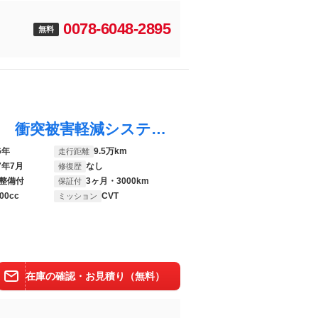
0078-6048-2895
無料
アクア Ｇ Ｇ’ｓ 純正ナビ バックカメラ 衝突被害軽減システム 禁煙車 ハーフレザーシート ドラレコ スマートキー ＬＥＤヘッド ＥＴＣ クルコン Ｇｓ専用１７インチインチアルミ オートハイビーム オートライト
6年
9.5万km
走行距離
7年7月
なし
修復歴
整備付
3ヶ月・3000km
保証付
00cc
CVT
ミッション
在庫の確認・お見積り（無料）