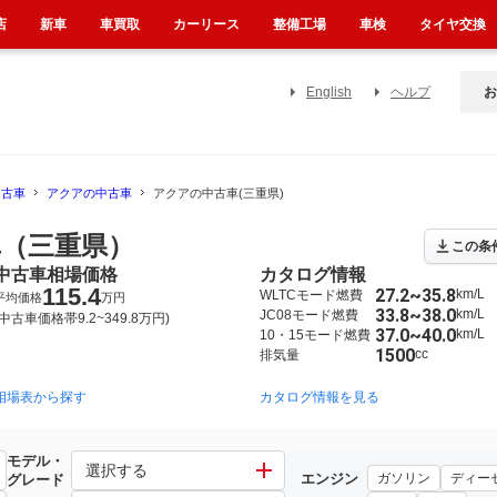
店
新車
車買取
カーリース
整備工場
車検
タイヤ交換
English
ヘルプ
お
中古車
アクアの中古車
アクアの中古車(三重県)
（三重県）
この条
中古車相場価格
カタログ情報
115.4
27.2~35.8
km/L
WLTCモード燃費
平均価格
万円
33.8~38.0
km/L
JC08モード燃費
(中古車価格帯9.2~349.8万円)
37.0~40.0
km/L
10・15モード燃費
1500
cc
排気量
相場表から探す
2011年12月~2021年7月（5212）
カタログ情報を見る
2021年7月~（2055）
モデル・
選択する
エンジン
ガソリン
ディー
グレード