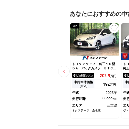
あなたにおすすめの中
UP
トヨタ アクア Ｚ 純正１０型
トヨ
ＤＡ バックカメラ ＥＴＣ
純
シートヒーター ステアリング
ブ
202.
9
支払総額
支
(税込)
万円
ヒーター パワーシート ＬＥ
ホ
Ｄヘッドライト トヨタセーフ
Ｃ
車両本体価格
車
192
万円
ティセンス レーダークルー
ト
(税込)
ズ 衝突軽減 車線逸脱防止
ト
年式
2023年
年
クリアランスソナー
テ
走行距離
44,000km
車
走
エリア
三重県
エ
ネクステージ 桑名店
ヴァ