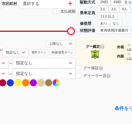
駆動方式
ミッ
2WD
4WD
選択する
市区町村
2人
3人
4人
支払総額
乗車定員
11人以上
修復歴
あり
なし
状態評価
車両状態評価書付
★
グー鑑定
?
外装
ン
1点
通常ローン
残価/据置ローン
★
内装
1点
～
グー保証
?
～
ディーラー店
?
条件を