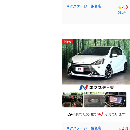
ネクステージ 桑名店
4.8
511件
New
34人
今あなたの他に
が見ています
ネクステージ 桑名店
4.8