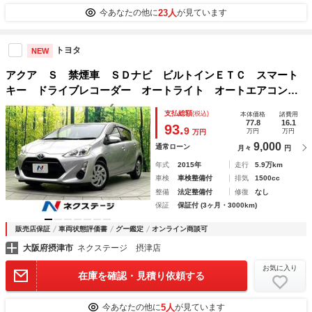
23人
今あなたの他に
が見ています
トヨタ
NEW
アクア Ｓ 禁煙車 ＳＤナビ ビルトインＥＴＣ スマート
キー ドライブレコーダー オートライト オートエアコン
プライバシーガラス シートリフター Ｗエアバック リアワ
支払総額
(税込)
本体価格
諸費用
イパー
77.8
16.1
93.
9
万円
万円
万円
9,000
通常ローン
月々
円
年式
2015年
走行
5.9万km
車検
車検整備付
排気
1500cc
整備
法定整備付
修復
なし
保証
保証付 (3ヶ月・3000km)
販売店保証
車両状態評価書
グー鑑定
オンライン商談可
大阪府摂津市
ネクステージ 摂津店
お気に入り
在庫を確認・見積り依頼する
5人
今あなたの他に
が見ています