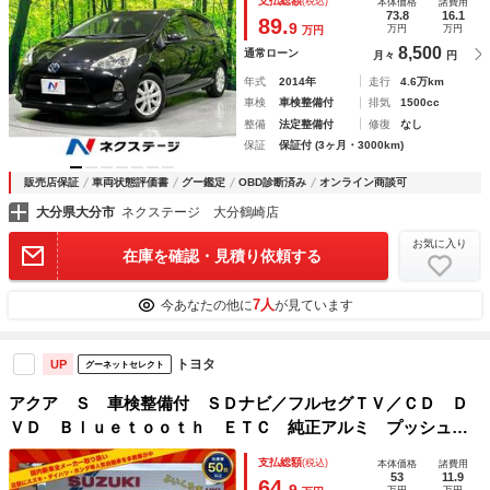
支払総額
(税込)
本体価格
諸費用
73.8
16.1
89.
9
万円
万円
万円
8,500
通常ローン
月々
円
年式
2014年
走行
4.6万km
車検
車検整備付
排気
1500cc
整備
法定整備付
修復
なし
保証
保証付 (3ヶ月・3000km)
販売店保証
車両状態評価書
グー鑑定
OBD診断済み
オンライン商談可
大分県大分市
ネクステージ 大分鶴崎店
お気に入り
在庫を確認・見積り依頼する
7人
今あなたの他に
が見ています
トヨタ
UP
グーネットセレクト
アクア Ｓ 車検整備付 ＳＤナビ／フルセグＴＶ／ＣＤ Ｄ
ＶＤ Ｂｌｕｅｔｏｏｔｈ ＥＴＣ 純正アルミ プッシュス
タート スマートキー オートエアコン 電動格納ミラー ア
支払総額
(税込)
本体価格
諸費用
イドリング付 鑑定済車 故障診断済車
53
11.9
64.