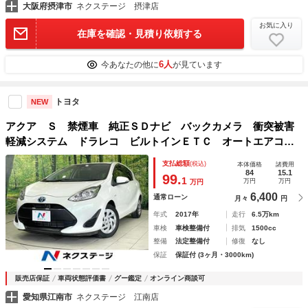
大阪府摂津市
ネクステージ 摂津店
お気に入り
在庫を確認・見積り依頼する
6人
今あなたの他に
が見ています
トヨタ
NEW
アクア Ｓ 禁煙車 純正ＳＤナビ バックカメラ 衝突被害
軽減システム ドラレコ ビルトインＥＴＣ オートエアコ
ン Ｂｌｕｅｔｏｏｔｈ ＣＤ再生 ドアバイザー 電動格納
支払総額
(税込)
本体価格
諸費用
ミラー 横滑り防止装置
84
15.1
99.
1
万円
万円
万円
6,400
通常ローン
月々
円
年式
2017年
走行
6.5万km
車検
車検整備付
排気
1500cc
整備
法定整備付
修復
なし
保証
保証付 (3ヶ月・3000km)
販売店保証
車両状態評価書
グー鑑定
オンライン商談可
愛知県江南市
ネクステージ 江南店