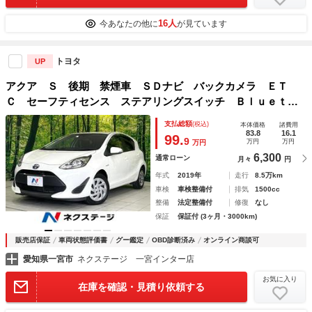
16人
今あなたの他に
が見ています
トヨタ
UP
アクア Ｓ 後期 禁煙車 ＳＤナビ バックカメラ ＥＴ
Ｃ セーフティセンス ステアリングスイッチ Ｂｌｕｅｔｏ
ｏｔｈ接続 オートエアコン シートリフター ＣＤ／ＤＶＤ
支払総額
(税込)
本体価格
諸費用
再生 オートハイビーム
83.8
16.1
99.
9
万円
万円
万円
6,300
通常ローン
月々
円
年式
2019年
走行
8.5万km
車検
車検整備付
排気
1500cc
整備
法定整備付
修復
なし
保証
保証付 (3ヶ月・3000km)
販売店保証
車両状態評価書
グー鑑定
OBD診断済み
オンライン商談可
愛知県一宮市
ネクステージ 一宮インター店
お気に入り
在庫を確認・見積り依頼する