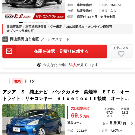
車検
車検整備付
排気
1500cc
整備
法定整備付
修復
なし
保証
保証付 (12ヶ月・走行無制限)
販売店保証
車両状態評価書
グー鑑定
OBD診断済み
オンライン商談可
オプション見積り可
岡山県岡山市南区
アールエスオート
お気に入り
在庫を確認・見積り依頼する
34人
今あなたの他に
が見ています
トヨタ
NEW
アクア Ｓ 純正ナビ バックカメラ 禁煙車 ＥＴＣ オー
トライト リモコンキー Ｂｌｕｅｔｏｏｔｈ接続 オートエ
アコン ＣＤ／ＤＶＤ再生 フルセグＴＶ 電動格納ミラー
支払総額
(税込)
本体価格
諸費用
57.3
12.2
69.
5
万円
万円
万円
6,600
通常ローン
月々
円
年式
2012年
走行
7.9万km