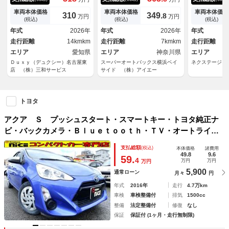
ンフォートパッケージトヨタチ
コン ブラインドスポットモニ
ルーズ シー
ームメイトアドバンストパーク
ター 純正ナビ フルセグＴ
Ｃ ハーフレ
車両本体価格
車両本体価格
車両本体価格
310
349.
8
万円
万円
＋パノラマミックビューモニタ
Ｖ パノラミックビューモニタ
ーシート ド
(税込)
(税込)
(税込)
ー寒冷地仕様カラーヘッドアッ
ー ＥＴＣ２．０ フロアマッ
センサー ス
年式
2026年
年式
2026年
年式
プディスプレイＢＳＭ
ト シートヒーター
Ｄヘッド
走行距離
14kmkm
走行距離
7kmkm
走行距離
エリア
愛知県
エリア
神奈川県
エリア
Ｄｕｘｙ（デュクシー）名古屋東
スーパーオートバックス横浜ベイ
ネクステージ 
店 （株）三和サービス
サイド （株）アイエー
トヨタ
アクア Ｓ プッシュスタート・スマートキー・トヨタ純正ナ
ビ・バックカメラ・Ｂｌｕｅｔｏｏｔｈ・ＴＶ・オートライ
ト・オートエアコン・電動格納ミラー・ウィンカーミラー・モ
支払総額
(税込)
本体価格
諸費用
ード切替・横滑り防止装置・ステアリングスイッチ
49.8
9.6
59.
4
万円
万円
万円
5,900
通常ローン
月々
円
年式
2016年
走行
4.7万km
車検
車検整備付
排気
1500cc
整備
法定整備付
修復
なし
保証
保証付 (1ヶ月・走行無制限)