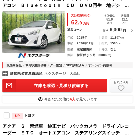
アコン Ｂｌｕｅｔｏｏｔｈ ＣＤ ＤＶＤ再生 地デジ プ
ライバシーガラス ドアバイザー キーレスエントリー 電動
支払総額
(税込)
本体価格
諸費用
格納ミラー
51.8
11.1
62.
9
万円
万円
万円
6,000
通常ローン
月々
円
年式
2015年
走行
11.9万km
車検
2026年12月
排気
1500cc
整備
法定整備付
修復
なし
保証
保証付 (3ヶ月・3000km)
販売店保証
車両状態評価書
グー鑑定
OBD診断済み
オンライン商談可
愛知県名古屋市緑区
ネクステージ 大高店
お気に入り
在庫を確認・見積り依頼する
4人
今あなたの他に
が見ています
トヨタ
UP
アクア Ｓ 禁煙車 純正ナビ バックカメラ ドライブレコ
ーダー ＥＴＣ オートエアコン ステアリングスイッチ オ