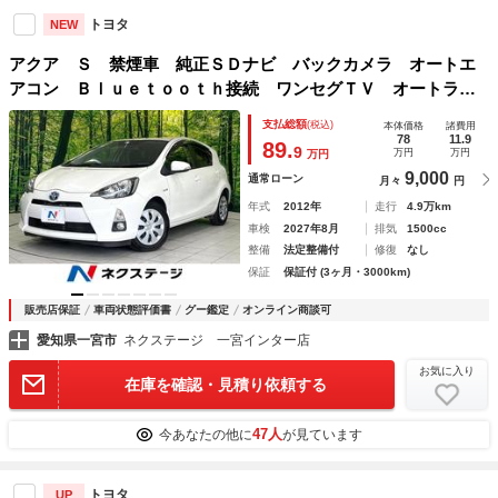
トヨタ
NEW
アクア Ｓ 禁煙車 純正ＳＤナビ バックカメラ オートエ
アコン Ｂｌｕｅｔｏｏｔｈ接続 ワンセグＴＶ オートライ
ト ＬＥＤヘッドライト 電動格納ミラー ＥＴＣ スマート
支払総額
(税込)
本体価格
諸費用
キー パワーウィンドウ パワーステアリング
78
11.9
89.
9
万円
万円
万円
9,000
通常ローン
月々
円
年式
2012年
走行
4.9万km
車検
2027年8月
排気
1500cc
整備
法定整備付
修復
なし
保証
保証付 (3ヶ月・3000km)
販売店保証
車両状態評価書
グー鑑定
オンライン商談可
愛知県一宮市
ネクステージ 一宮インター店
お気に入り
在庫を確認・見積り依頼する
47人
今あなたの他に
が見ています
トヨタ
UP