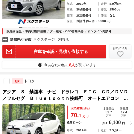
年式
2016年
走行
8.9万km
車検
車検整備付
排気
1500cc
整備
法定整備付
修復
なし
保証
保証付 (3ヶ月・3000km)
販売店保証
車両状態評価書
グー鑑定
OBD診断済み
オンライン商談可
愛知県刈谷市
ネクステージ 刈谷店
お気に入り
在庫を確認・見積り依頼する
8人
今あなたの他に
が見ています
トヨタ
UP
アクア Ｓ 禁煙車 ナビ ドラレコ ＥＴＣ ＣＤ／ＤＶＤ
／フルセグ Ｂｌｕｅｔｏｏｔｈ接続可 オートエアコン シ
ートリフター 電動格納ミラー キーレス レベライザー ホ
支払総額
(税込)
本体価格
諸費用
ワイト内装 プライバシーガラス 横滑り防止装
52.7
17.4
70.
1
万円
万円
万円
6,100
通常ローン
月々
円
年式
2012年
走行
7.9万km