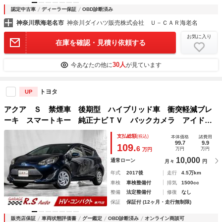
認定中古車
ディーラー保証
OBD診断済み
神奈川県海老名市
神奈川ダイハツ販売株式会社 Ｕ－ＣＡＲ海老名
お気に入り
在庫を確認・見積り依頼する
30人
今あなたの他に
が見ています
トヨタ
UP
アクア Ｓ 禁煙車 後期型 ハイブリッド車 衝突軽減ブレ
ーキ スマートキー 純正ナビＴＶ バックカメラ アイドリ
ングストップ機能 オートライト ＣＤ Ｂｌｕｅｔｏｏｔｈ
支払総額
(税込)
本体価格
諸費用
接続 ビルトインＥＴＣ ステアリングリモコン
99.7
9.9
109.
6
万円
万円
万円
10,000
通常ローン
月々
円
年式
2017後
走行
4.5万km
車検
車検整備付
排気
1500cc
整備
法定整備付
修復
なし
保証
保証付 (12ヶ月・走行無制限)
販売店保証
車両状態評価書
グー鑑定
OBD診断済み
オンライン商談可