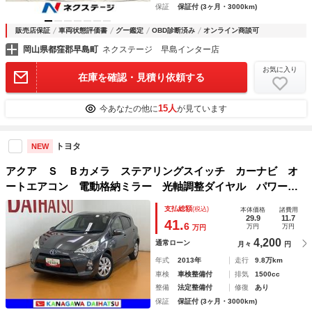
保証
保証付 (3ヶ月・3000km)
販売店保証
車両状態評価書
グー鑑定
OBD診断済み
オンライン商談可
岡山県都窪郡早島町
ネクステージ 早島インター店
お気に入り
在庫を確認・見積り依頼する
15人
今あなたの他に
が見ています
トヨタ
NEW
アクア Ｓ Ｂカメラ ステアリングスイッチ カーナビ オ
ートエアコン 電動格納ミラー 光軸調整ダイヤル パワーウ
インドウ Ｐスタート ＥＴＣ キーフリー
支払総額
(税込)
本体価格
諸費用
29.9
11.7
41.
6
万円
万円
万円
4,200
通常ローン
月々
円
年式
2013年
走行
9.8万km
車検
車検整備付
排気
1500cc
整備
法定整備付
修復
あり
保証
保証付 (3ヶ月・3000km)