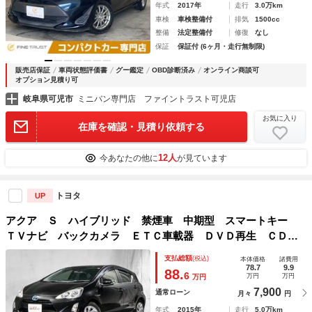
年式
2017年
走行
3.0万km
車検
車検整備付
排気
1500cc
整備
法定整備付
修復
なし
保証
保証付 (6ヶ月・走行無制限)
販売店保証
車両状態評価書
グー鑑定
OBD診断済み
オンライン商談可
オプション見積り可
岐阜県可児市
ミニバン専門店 ファイントラスト可児店
お気に入り
在庫を確認・見積り依頼する
12人
今あなたの他に
が見ています
トヨタ
UP
アクア Ｓ ハイブリッド 禁煙車 中期型 スマートキー
ＴＶナビ バックカメラ ＥＴＣ車載器 ＤＶＤ再生 ＣＤ再
生 Ｂｌｕｅｔｏｏｔｈ接続 アイドリングストップ プッシ
支払総額
(税込)
本体価格
諸費用
ュスタート オートライト ＬＥＤヘッドライト オートライ
78.7
9.9
88.
6
万円
万円
万円
ト
7,900
通常ローン
月々
円
年式
2015年
走行
5.0万km