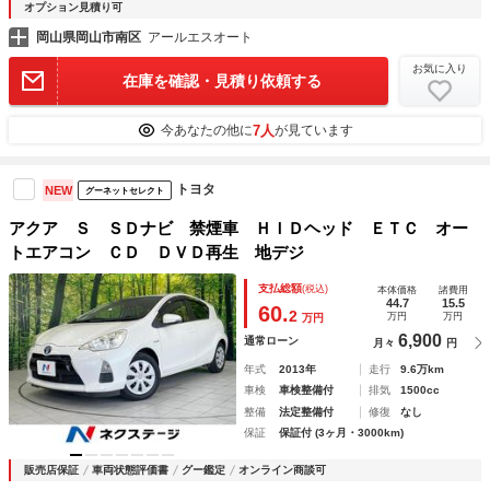
オプション見積り可
岡山県岡山市南区
アールエスオート
お気に入り
在庫を確認・見積り依頼する
7人
今あなたの他に
が見ています
トヨタ
NEW
グーネットセレクト
アクア Ｓ ＳＤナビ 禁煙車 ＨＩＤヘッド ＥＴＣ オー
トエアコン ＣＤ ＤＶＤ再生 地デジ
支払総額
(税込)
本体価格
諸費用
44.7
15.5
60.
2
万円
万円
万円
6,900
通常ローン
月々
円
年式
2013年
走行
9.6万km
車検
車検整備付
排気
1500cc
整備
法定整備付
修復
なし
保証
保証付 (3ヶ月・3000km)
販売店保証
車両状態評価書
グー鑑定
オンライン商談可