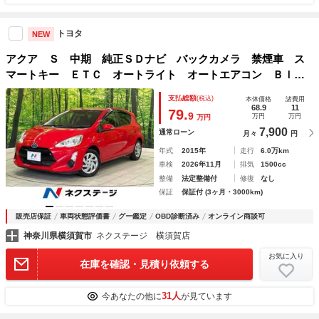
トヨタ
NEW
アクア Ｓ 中期 純正ＳＤナビ バックカメラ 禁煙車 ス
マートキー ＥＴＣ オートライト オートエアコン Ｂｌｕ
ｅｔｏｏｔｈ ＣＤ ＤＶＤ再生 地デジ 電動格納ミラー
支払総額
(税込)
本体価格
諸費用
トラクションコントロール ドアバイザー
68.9
11
79.
9
万円
万円
万円
7,900
通常ローン
月々
円
年式
2015年
走行
6.0万km
車検
2026年11月
排気
1500cc
整備
法定整備付
修復
なし
保証
保証付 (3ヶ月・3000km)
販売店保証
車両状態評価書
グー鑑定
OBD診断済み
オンライン商談可
神奈川県横須賀市
ネクステージ 横須賀店
お気に入り
在庫を確認・見積り依頼する
31人
今あなたの他に
が見ています