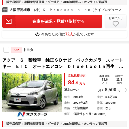
販売店保証
車両状態評価書
グー鑑定
OBD診断済み
オンライン商談可
大阪府高槻市
（株）Ｋ Ｐｒｏｄｕｃｅ ｎｉｃｅ（ケイプロデュースナイス）プリウス・コンパクトカー専門店
お気に入り
在庫を確認・見積り依頼する
72人
今あなたの他に
が見ています
トヨタ
UP
アクア Ｓ 禁煙車 純正ＳＤナビ バックカメラ スマート
キー ＥＴＣ オートエアコン ｂｌｕｅｔｏｏｔｈ再生 フ
ルセグＴＶ 純正１５インチホイール 電動格納ドアミラー
支払総額
(税込)
本体価格
諸費用
スペアタイヤ
73.6
11.3
84.
9
万円
万円
万円
8,500
通常ローン
月々
円
年式
2014年
走行
5.6万km
車検
2027年2月
排気
1500cc
整備
法定整備付
修復
なし
保証
保証付 (3ヶ月・3000km)
販売店保証
車両状態評価書
グー鑑定
OBD診断済み
オンライン商談可