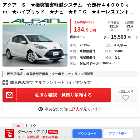
アクア Ｓ ★衝突被害軽減システム ☆走行４４０００ｋ
ｍ ★ハイブリッド ★ナビ ★ＥＴＣ ★キーレスエントリ
ー ★バックカメラ ★車線逸脱警告
支払総額
(税込)
本体価格
諸費用
121.5
13.4
134.
9
万円
万円
万円
15,500
通常ローン
月々
円
年式
2019年
走行
4.4万km
車検
車検整備付
排気
1500cc
整備
法定整備付
修復
なし
保証
保証付 (3ヶ月・3000km)
販売店保証
車両状態評価書
グー鑑定
オンライン商談可
岐阜県大垣市
アルファンオート（イビデン産業）
お気に入り
在庫を確認・見積り依頼する
17人
今あなたの他に
が見ています
トヨタ
UP
グーネットアプリ
RENEW
ダウンロード
アプリを開く
アクア Ｓ ＥＴＣ バックカメラ アルミホイール オート
メアド不要で問い合わせ可能