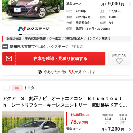
9,000
通常ローン
月々
円
年式
2016年
走行
9.7万km
車検
2027年7月
排気
1500cc
整備
法定整備付
修復
なし
保証
保証付 (3ヶ月・3000km)
販売店保証
車両状態評価書
グー鑑定
OBD診断済み
オンライン商談可
愛知県名古屋市守山区
ネクステージ 守山店
お気に入り
在庫を確認・見積り依頼する
5人
今あなたの他に
が見ています
トヨタ
UP
アクア Ｓ 純正ナビ オートエアコン Ｂｌｕｅｔｏｏｔ
ｈ シートリフター キーレスエントリー 電動格納ドアミラ
ー ヘッドライトレベライザー 横滑り防止装置
支払総額
(税込)
本体価格
諸費用
62.8
16.1
78.
9
万円
万円
万円
7,200
通常ローン
月々
円