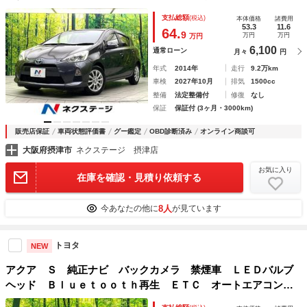
ートライト 電動格納ミラー パワーウィンドウ スマートキ
支払総額
(税込)
本体価格
諸費用
ー
53.3
11.6
64.
9
万円
万円
万円
6,100
通常ローン
月々
円
年式
2014年
走行
9.2万km
車検
2027年10月
排気
1500cc
整備
法定整備付
修復
なし
保証
保証付 (3ヶ月・3000km)
販売店保証
車両状態評価書
グー鑑定
OBD診断済み
オンライン商談可
大阪府摂津市
ネクステージ 摂津店
お気に入り
在庫を確認・見積り依頼する
8人
今あなたの他に
が見ています
トヨタ
NEW
アクア Ｓ 純正ナビ バックカメラ 禁煙車 ＬＥＤバルブ
ヘッド Ｂｌｕｅｔｏｏｔｈ再生 ＥＴＣ オートエアコン
電動格納ミラー 純正１５インチアルミ 横滑り防止装置