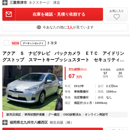
三重県津市
ネクステージ 津店
お気に入り
在庫を確認・見積り依頼する
3人
今あなたの他に
が見ています
トヨタ
NEW
グーネットセレクト
アクア Ｓ ナビテレビ バックカメラ ＥＴＣ アイドリン
グストップ スマートキープッシュスタート セキュリティ
ー ＡＢＳ 運転席助手席エアバック
支払総額
(税込)
本体価格
諸費用
57
10
67
万円
万円
万円
年式
2012年
走行
2.2万km
車検
車検整備付
排気
1500cc
整備
法定整備付
修復
なし
保証
保証付 (1ヶ月・1000km)
販売店保証
車両状態評価書
グー鑑定
OBD診断済み
オンライン商談可
福岡県北九州市八幡西区
相生自販（株）