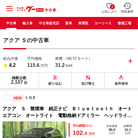
0
お気に入り
閲覧履歴
中古車
輸入車
中古車販売店
新車
車買取
カーリース
整備工場
アクア Ｓの中古車
総合評価
平均価格
燃費
（WLTCモード）
4.2
115.6
31.2
万円
km/l
掲載台数
2,107
台
絞り込む
並び替え
条件保存
トヨタ
NEW
アクア Ｓ 禁煙車 純正ナビ Ｂｌｕｅｔｏｏｔｈ オート
エアコン オートライト 電動格納ドアミラー ヘッドライト
レベライザー スマートキー
支払総額
(税込)
本体価格
諸費用
86.8
16.1
102.
9
万円
万円
万円