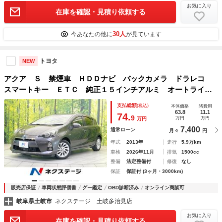
お気に入り
在庫を確認・見積り依頼する
30人
今あなたの他に
が見ています
トヨタ
NEW
アクア Ｓ 禁煙車 ＨＤＤナビ バックカメラ ドラレコ
スマートキー ＥＴＣ 純正１５インチアルミ オートライ
ト オートエアコン ＣＤ 地デジ
支払総額
(税込)
本体価格
諸費用
63.8
11.1
74.
9
万円
万円
万円
7,400
通常ローン
月々
円
年式
2013年
走行
5.9万km
車検
2026年11月
排気
1500cc
整備
法定整備付
修復
なし
保証
保証付 (3ヶ月・3000km)
販売店保証
車両状態評価書
グー鑑定
OBD診断済み
オンライン商談可
岐阜県土岐市
ネクステージ 土岐多治見店
お気に入り
在庫を確認・見積り依頼する