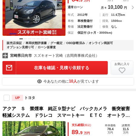
9
万円
万円
万円
10,100
通常ローン
月々
円
年式
2012年
走行
11.6万km
車検
車検整備付
排気
1500cc
整備
法定整備付
修復
なし
保証
保証付 (3ヶ月・3000km)
販売店保証
車両状態評価書
グー鑑定
OBD診断済み
オンライン商談可
オプション見積り可
ローン仮審査
宮崎県日向市
スズキオート宮崎（吉岡商事株式会社）
お気に入り
在庫を確認・見積り依頼する
10人
今あなたの他に
が見ています
トヨタ
UP
アクア Ｓ 禁煙車 純正９型ナビ バックカメラ 衝突被害
軽減システム ドラレコ スマートキー ＥＴＣ オートライ
ト オートエアコン Ｂｌｕｅｔｏｏｔｈ ＣＤ ＤＶＤ再
支払総額
(税込)
本体価格
諸費用
生 フルセグ オートマチックハイビーム
78.4
11.5
89.
9
万円
万円
万円