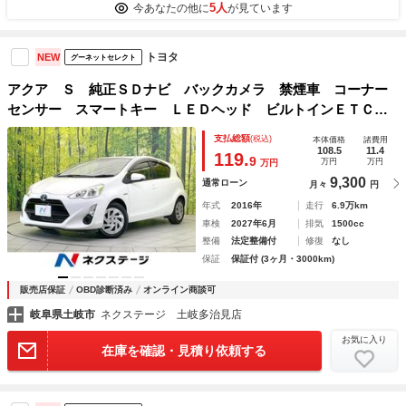
5人
今あなたの他に
が見ています
トヨタ
NEW
グーネットセレクト
アクア Ｓ 純正ＳＤナビ バックカメラ 禁煙車 コーナー
センサー スマートキー ＬＥＤヘッド ビルトインＥＴＣ
オートライト オートエアコン Ｂｌｕｅｔｏｏｔｈ ＣＤ
支払総額
(税込)
本体価格
諸費用
ＤＶＤ再生 地デジ
108.5
11.4
119.
9
万円
万円
万円
9,300
通常ローン
月々
円
年式
2016年
走行
6.9万km
車検
2027年6月
排気
1500cc
整備
法定整備付
修復
なし
保証
保証付 (3ヶ月・3000km)
販売店保証
OBD診断済み
オンライン商談可
岐阜県土岐市
ネクステージ 土岐多治見店
お気に入り
在庫を確認・見積り依頼する