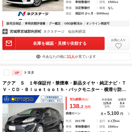
車検
車検整備付
排気
1500cc
整備
法定整備付
修復
なし
保証
保証付 (3ヶ月・3000km)
販売店保証
車両状態評価書
グー鑑定
OBD診断済み
オンライン商談可
宮城県宮城郡利府町
ネクステージ 仙台利府店
お気に入り
在庫を確認・見積り依頼する
11人
今あなたの他に
が見ています
トヨタ
UP
アクア Ｓ １年保証付・禁煙車・新品タイヤ・純正ナビ・Ｔ
Ｖ・ＣＤ・Ｂｌｕｅｔｏｏｔｈ・バックモニター・横滑り防
止・ステアリングリモコン・オートエアコン・ウィンカードア
支払総額
(税込)
本体価格
諸費用
ミラー・プッシュスタート・スマートキー・ＥＴＣ
129.8
8.4
138.
2
万円
万円
万円
5,100
残価ローン
月々
円
年式
2017年
走行
3.1万km
車検
車検整備付
排気
1500cc