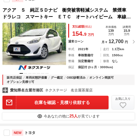
アクア Ｓ 純正ＳＤナビ 衝突被害軽減システム 禁煙車
ドラレコ スマートキー ＥＴＣ オートハイビーム 車線逸
脱警報 オートライト オートエアコン Ｂｌｕｅｔｏｏｔ
支払総額
(税込)
本体価格
諸費用
ｈ ＣＤ 地デジ
139
15.9
154.
9
万円
万円
万円
12,700
通常ローン
月々
円
年式
2021年
走行
1.3万km
車検
車検整備付
排気
1500cc
整備
法定整備付
修復
なし
保証
保証付 (3ヶ月・3000km)
販売店保証
車両状態評価書
グー鑑定
OBD診断済み
オンライン商談可
オプション見積り可
愛知県名古屋市港区
ネクステージ 名古屋茶屋店
お気に入り
在庫を確認・見積り依頼する
25人
今あなたの他に
が見ています
トヨタ
NEW