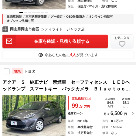
整備
法定整備付
修復
なし
保証
保証付 (12ヶ月・走行無制限)
販売店保証
車両状態評価書
グー鑑定
OBD診断済み
オンライン商談可
オプション見積り可
岡山県岡山市南区
シティライト ジャック店
お気に入り
在庫を確認・見積り依頼する
4人
今あなたの他に
が見ています
トヨタ
NEW
アクア Ｓ 純正ナビ 禁煙車 セーフティセンス ＬＥＤヘ
ッドランプ スマートキー バックカメラ Ｂｌｕｅｔｏｏｔ
ｈ ＥＴＣ オートハイビーム 車線逸脱警報 フォグランプ
支払総額
(税込)
本体価格
諸費用
84.8
15.1
99.
9
万円
万円
万円
6,500
通常ローン
月々
円
年式
2018年
走行
8.3万km
車検
車検整備付
排気
1500cc
整備
法定整備付
修復
なし