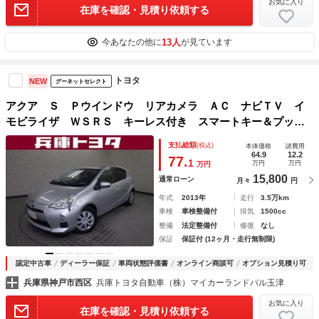
お気に入り
在庫を確認・見積り依頼する
13人
今あなたの他に
が見ています
トヨタ
NEW
グーネットセレクト
アクア Ｓ Ｐウインドウ リアカメラ ＡＣ ナビＴＶ イ
モビライザ ＷＳＲＳ キーレス付き スマートキー＆プッシ
ュスタート 横滑り防止システム パワステ ＡＢＳ ＥＴ
支払総額
(税込)
本体価格
諸費用
Ｃ 運転席エアバック ワンセグテレビ
64.9
12.2
77.
1
万円
万円
万円
15,800
通常ローン
月々
円
年式
2013年
走行
3.5万km
車検
車検整備付
排気
1500cc
整備
法定整備付
修復
なし
保証
保証付 (12ヶ月・走行無制限)
認定中古車
ディーラー保証
車両状態評価書
オンライン商談可
オプション見積り可
兵庫県神戸市西区
兵庫トヨタ自動車（株）マイカーランドバル玉津
お気に入り
在庫を確認・見積り依頼する