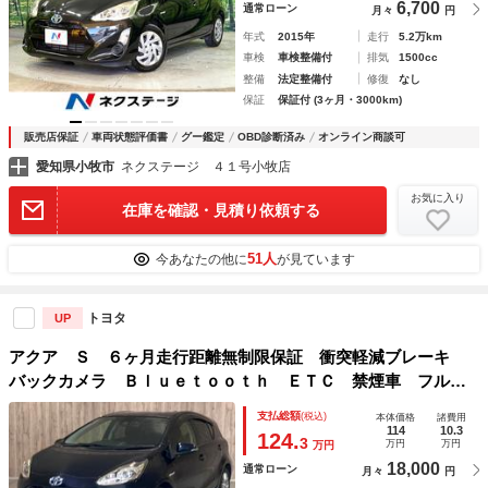
6,700
通常ローン
月々
円
年式
2015年
走行
5.2万km
車検
車検整備付
排気
1500cc
整備
法定整備付
修復
なし
保証
保証付 (3ヶ月・3000km)
販売店保証
車両状態評価書
グー鑑定
OBD診断済み
オンライン商談可
愛知県小牧市
ネクステージ ４１号小牧店
お気に入り
在庫を確認・見積り依頼する
51人
今あなたの他に
が見ています
トヨタ
UP
アクア Ｓ ６ヶ月走行距離無制限保証 衝突軽減ブレーキ
バックカメラ Ｂｌｕｅｔｏｏｔｈ ＥＴＣ 禁煙車 フルセ
グＴＶ ミュージックサーバー 盗難防止装置 オートハイビ
支払総額
(税込)
本体価格
諸費用
ーム スマートキー ＣＤ・ＤＶＤ再生
114
10.3
124.
3
万円
万円
万円
18,000
通常ローン
月々
円