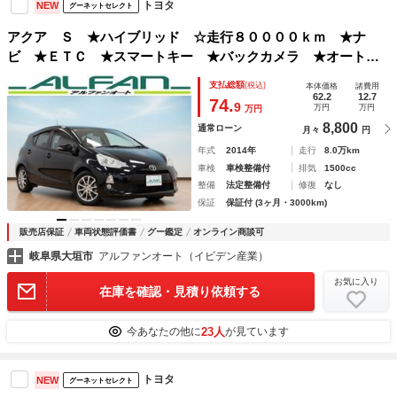
トヨタ
NEW
グーネットセレクト
アクア Ｓ ★ハイブリッド ☆走行８００００ｋｍ ★ナ
ビ ★ＥＴＣ ★スマートキー ★バックカメラ ★オートエ
アコン ★ワンセグＴＶ ★フォグランプ
支払総額
(税込)
本体価格
諸費用
62.2
12.7
74.
9
万円
万円
万円
8,800
通常ローン
月々
円
年式
2014年
走行
8.0万km
車検
車検整備付
排気
1500cc
整備
法定整備付
修復
なし
保証
保証付 (3ヶ月・3000km)
販売店保証
車両状態評価書
グー鑑定
オンライン商談可
岐阜県大垣市
アルファンオート（イビデン産業）
お気に入り
在庫を確認・見積り依頼する
23人
今あなたの他に
が見ています
トヨタ
NEW
グーネットセレクト