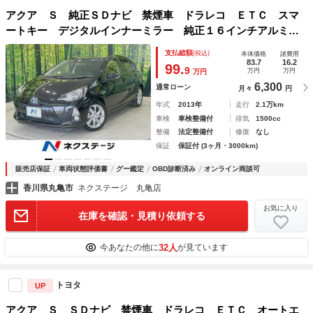
アクア Ｓ 純正ＳＤナビ 禁煙車 ドラレコ ＥＴＣ スマ
ートキー デジタルインナーミラー 純正１６インチアルミ
オートライト オートエアコン Ｂｌｕｅｔｏｏｔｈ ＣＤ
支払総額
(税込)
本体価格
諸費用
ＤＶＤ再生 フルセグ
83.7
16.2
99.
9
万円
万円
万円
6,300
通常ローン
月々
円
年式
2013年
走行
2.1万km
車検
車検整備付
排気
1500cc
整備
法定整備付
修復
なし
保証
保証付 (3ヶ月・3000km)
販売店保証
車両状態評価書
グー鑑定
OBD診断済み
オンライン商談可
香川県丸亀市
ネクステージ 丸亀店
お気に入り
在庫を確認・見積り依頼する
32人
今あなたの他に
が見ています
トヨタ
UP
アクア Ｓ ＳＤナビ 禁煙車 ドラレコ ＥＴＣ オートエ