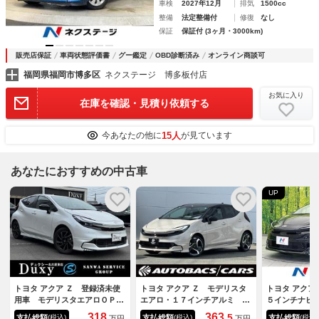
車検
2027年12月
排気
1500cc
整備
法定整備付
修復
なし
保証
保証付 (3ヶ月・3000km)
販売店保証
車両状態評価書
グー鑑定
OBD診断済み
オンライン商談可
福岡県福岡市博多区
ネクステージ 博多板付店
お気に入り
在庫を確認・見積り依頼する
15人
今あなたの他に
が見ています
あなたにおすすめの中古車
UP
トヨタ アクア Ｚ 登録済未使
トヨタ アクア Ｚ モデリスタ
トヨタ アクア
用車 モデリスタエアロＯＰ純
エアロ・１７インチアルミ 衝
５インチナビ
正１６インチＡＷ 合成皮革コ
突被害軽減ブレーキ 追従クル
衝突軽減シス
318
363.
5
支払総額
支払総額
支払総額
(税込)
(税込)
(税込)
万円
万円