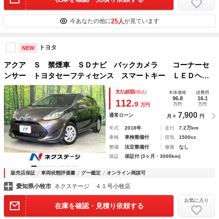
25人
今あなたの他に
が見ています
トヨタ
NEW
アクア Ｓ 禁煙車 ＳＤナビ バックカメラ コーナーセ
ンサー トヨタセーフティセンス スマートキー ＬＥＤヘッ
ド ビルトインＥＴＣ オートハイビーム 車線逸脱警報 Ｌ
支払総額
(税込)
本体価格
諸費用
ＥＤオートライト
96.8
16.1
112.
9
万円
万円
万円
7,900
通常ローン
月々
円
年式
2018年
走行
7.2万km
車検
車検整備付
排気
1500cc
整備
法定整備付
修復
なし
保証
保証付 (3ヶ月・3000km)
販売店保証
車両状態評価書
グー鑑定
オンライン商談可
愛知県小牧市
ネクステージ ４１号小牧店
お気に入り
在庫を確認・見積り依頼する