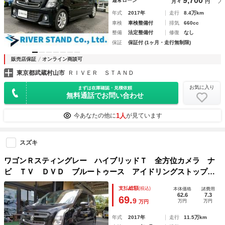
9,700
通常ローン
月々
円
年式
2017年
走行
8.4万km
車検
車検整備付
排気
660cc
整備
法定整備付
修復
なし
保証
保証付 (1ヶ月・走行無制限)
販売店保証
オンライン商談可
東京都武蔵村山市
ＲＩＶＥＲ ＳＴＡＮＤ
お気に入り
まずは在庫確認・見積依頼
無料通話でお問い合わせ
1人
今あなたの他に
が見ています
スズキ
ワゴンＲスティングレー ハイブリッドＴ 全方位カメラ ナ
ビ ＴＶ ＤＶＤ ブルートゥース アイドリングストップ
サイドエアバック デュアルセンサーブレーキサポート 横滑
支払総額
(税込)
本体価格
諸費用
り防止 レーンキープ 誤発進抑制 スマートキー オートエ
62.6
7.3
69.
9
万円
万円
万円
アコン
年式
2017年
走行
11.5万km