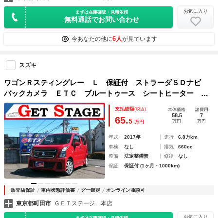
お気に入り
まずは在庫確認・見積依頼
無料通話でお問い合わせ
6人
今あなたの他に
が見ています
スズキ
ワゴンＲスティングレー Ｌ 保証付 ストラーダＳＤナビ
バックカメラ ＥＴＣ ブルートゥース シートヒーター ワ
ンセグ地デジ 純正１４ＡＷ ＬＥＤヘッドライト ドライブ
支払総額
(税込)
本体価格
諸費用
レコーダー インテリキー
58.5
7
65.
5
万円
万円
万円
年式
2017年
走行
6.8万km
車検
なし
排気
660cc
整備
法定整備無
修復
なし
保証
保証付 (1ヶ月・1000km)
販売店保証
車両状態評価書
グー鑑定
オンライン商談可
東京都町田市
ＧＥＴステージ 本店
お気に入り
まずは在庫確認・見積依頼