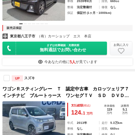
車検
2028年8月
排気
660cc
整備
法定整備付
修復
なし
保証
保証付 (1ヶ月・1000km)
販売店保証
東京都八王子市
（有）カーショップ エス 本店
お気に入り
まずは在庫確認・見積依頼
無料通話でお問い合わせ
5人
今あなたの他に
が見ています
スズキ
UP
ワゴンＲスティングレー Ｔ 認定中古車 カロッツェリア７
インチナビ ブルートゥース ワンセグＴＶ ＳＤ ＤＶＤ
ＣＤ ドライブレコーダー
支払総額
(税込)
本体価格
諸費用
119
5.1
124.
1
万円
万円
万円
年式
2013年
走行
5.3万km
車検
なし
排気
660cc
整備
法定整備付
修復
なし