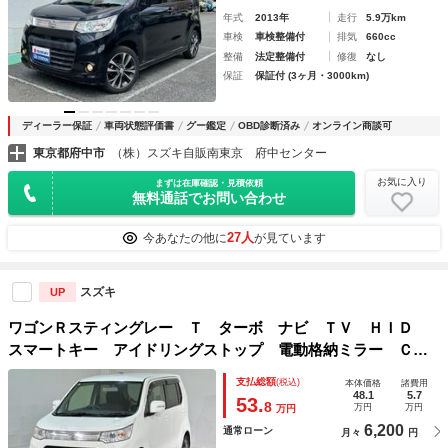
年式
2013年
走行
5.9万km
車検
車検整備付
排気
660cc
整備
法定整備付
修復
なし
保証
保証付 (3ヶ月・3000km)
ディーラー保証
車両状態評価書
グー鑑定
OBD診断済み
オンライン商談可
東京都府中市
（株）スズキ自販南東京 府中センター
お気に入り
まずは在庫確認・見積依頼
無料通話でお問い合わせ
27人
今あなたの他に
が見ています
スズキ
UP
ワゴンＲスティングレー Ｔ ターボ ナビ ＴＶ ＨＩＤ
スマートキー アイドリングストップ 電動格納ミラー ＣＶ
Ｔ ＡＢＳ ＣＤ アルミホイール 衝突安全ボディ エアコ
支払総額
(税込)
本体価格
諸費用
ン パワーステアリング パワーウィンドウ
48.1
5.7
53.
8
万円
万円
万円
6,200
通常ローン
月々
円