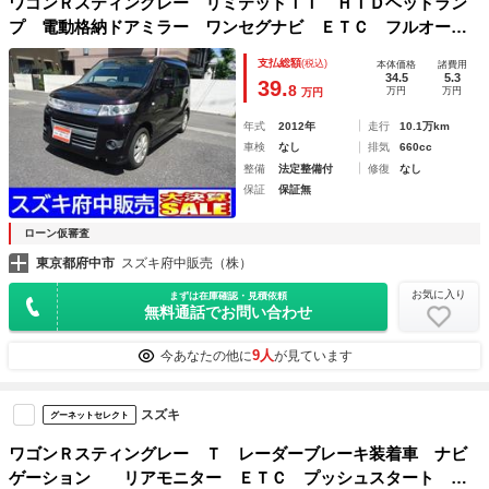
ワゴンＲスティングレー リミテッドＩＩ ＨＩＤヘッドラン
プ 電動格納ドアミラー ワンセグナビ ＥＴＣ フルオート
エアコン
支払総額
(税込)
本体価格
諸費用
34.5
5.3
39.
8
万円
万円
万円
年式
2012年
走行
10.1万km
車検
なし
排気
660cc
整備
法定整備付
修復
なし
保証
保証無
ローン仮審査
東京都府中市
スズキ府中販売（株）
お気に入り
まずは在庫確認・見積依頼
無料通話でお問い合わせ
9人
今あなたの他に
が見ています
スズキ
グーネットセレクト
ワゴンＲスティングレー Ｔ レーダーブレーキ装着車 ナビ
ゲーション リアモニター ＥＴＣ プッシュスタート キ