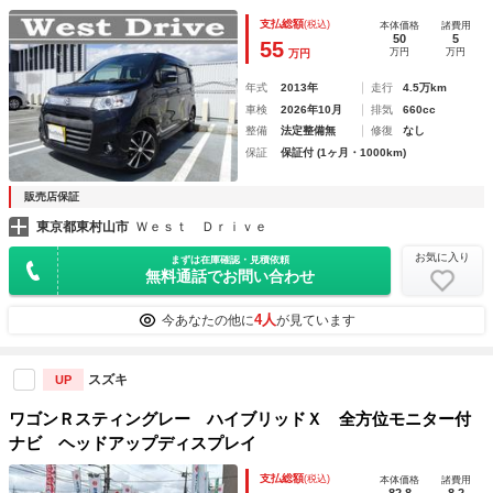
ーフリー
支払総額
(税込)
本体価格
諸費用
50
5
55
万円
万円
万円
年式
2013年
走行
4.5万km
車検
2026年10月
排気
660cc
整備
法定整備無
修復
なし
保証
保証付 (1ヶ月・1000km)
販売店保証
東京都東村山市
Ｗｅｓｔ Ｄｒｉｖｅ
お気に入り
まずは在庫確認・見積依頼
無料通話でお問い合わせ
4人
今あなたの他に
が見ています
スズキ
UP
ワゴンＲスティングレー ハイブリッドＸ 全方位モニター付
ナビ ヘッドアップディスプレイ
支払総額
(税込)
本体価格
諸費用