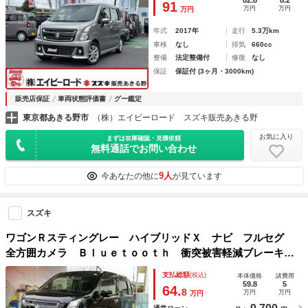
82.8
8.2
91
万円
万円
万円
年式
2017年
走行
5.3万km
車検
なし
排気
660cc
整備
法定整備付
修復
なし
保証
保証付 (3ヶ月・3000km)
販売店保証
車両状態評価書
グー鑑定
東京都あきる野市
（株）エイビーロード スズキ販売あきる野
お気に入り
まずは在庫確認・見積依頼
無料通話でお問い合わせ
9人
今あなたの他に
が見ています
スズキ
ワゴンＲスティングレー ハイブリッドＸ ナビ フルセグ
全方囲カメラ Ｂｌｕｅｔｏｏｔｈ 衝突被害軽減ブレーキ
スマートキー 禁煙車 シートヒーター
支払総額
(税込)
本体価格
諸費用
59.8
5
64.
8
万円
万円
万円