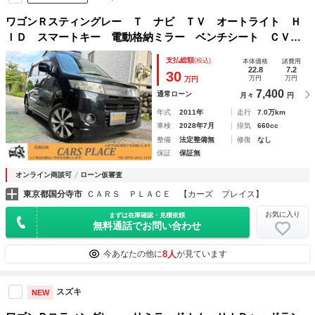
ワゴンＲスティングレー Ｔ ナビ ＴＶ オートライト Ｈ
ＩＤ スマートキー 電動格納ミラー ベンチシート ＣＶ
Ｔ 盗難防止システム ＡＢＳ ＣＤ アルミホイール 衝突
支払総額
(税込)
本体価格
諸費用
安全ボディ エアコン パワーステアリング パワーウィンド
22.8
7.2
30
万円
万円
万円
ウ
7,400
通常ローン
月々
円
年式
2011年
走行
7.0万km
車検
2028年7月
排気
660cc
整備
法定整備無
修復
なし
保証
保証無
オンライン商談可
ローン仮審査
東京都国分寺市
ＣＡＲＳ ＰＬＡＣＥ 【カーズ プレイス】
お気に入り
まずは在庫確認・見積依頼
無料通話でお問い合わせ
8人
今あなたの他に
が見ています
スズキ
NEW