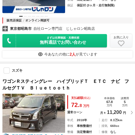
保証
保証付 (3ヶ月・走行無制限)
販売店保証
オンライン商談可
東京都昭島市
自社ローン専門店 じしゃロン昭島店
お気に入り
まずは在庫確認・見積依頼
無料通話でお問い合わせ
2人
今あなたの他に
が見ています
スズキ
ワゴンＲスティングレー ハイブリッドＴ ＥＴＣ ナビ フ
ルセグＴＶ Ｂｌｕｅｔｏｏｔｈ
支払総額
(税込)
本体価格
諸費用
67.8
5
72.
8
万円
万円
万円
11,200
通常ローン
月々
円
年式
2018年
走行
8.3万km
車検
車検整備付
排気
660cc
整備
法定整備付
修復
なし