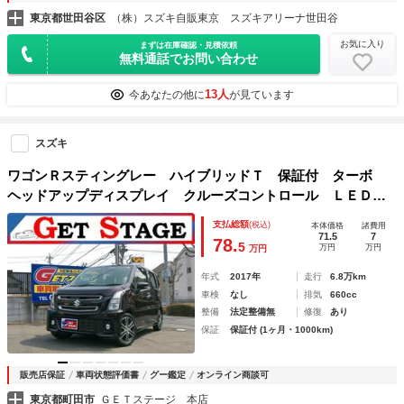
東京都世田谷区
（株）スズキ自販東京 スズキアリーナ世田谷
お気に入り
まずは在庫確認・見積依頼
無料通話でお問い合わせ
13人
今あなたの他に
が見ています
スズキ
ワゴンＲスティングレー ハイブリッドＴ 保証付 ターボ
ヘッドアップディスプレイ クルーズコントロール ＬＥＤヘ
ッドライト アイドリングストップ パドルシフト オートラ
支払総額
(税込)
本体価格
諸費用
イト オートエアコン レーンキープアシスト 衝突軽減ブレ
71.5
7
78.
5
万円
万円
万円
ーキ
年式
2017年
走行
6.8万km
車検
なし
排気
660cc
整備
法定整備無
修復
あり
保証
保証付 (1ヶ月・1000km)
販売店保証
車両状態評価書
グー鑑定
オンライン商談可
東京都町田市
ＧＥＴステージ 本店