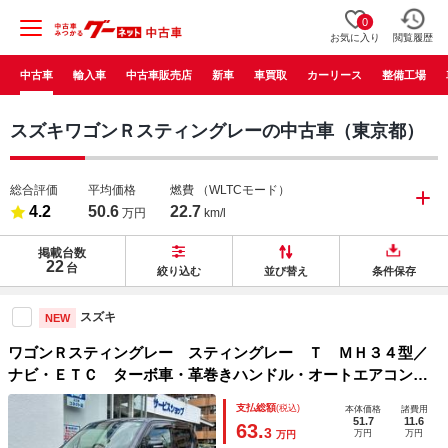
0
お気に入り
閲覧履歴
中古車
輸入車
中古車販売店
新車
車買取
カーリース
整備工場
スズキワゴンＲスティングレーの中古車（東京都）
総合評価
平均価格
燃費
（WLTCモード）
4.2
50.6
22.7
万円
km/l
掲載台数
22
台
絞り込む
並び替え
条件保存
スズキ
NEW
ワゴンＲスティングレー スティングレー Ｔ ＭＨ３４型／
ナビ・ＥＴＣ ターボ車・革巻きハンドル・オートエアコン・
オートライトシステム・パドルシフト・フォグランプ・プッシ
支払総額
(税込)
本体価格
諸費用
ュスタートシステム・助手席アンダーボックス・ディスチャー
51.7
11.6
63.
3
万円
万円
万円
ジヘッドランプ