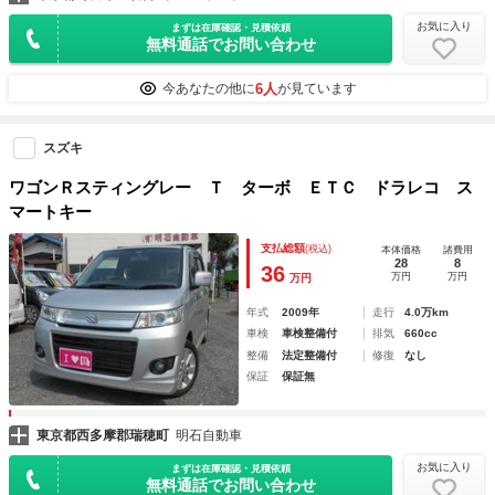
お気に入り
まずは在庫確認・見積依頼
無料通話でお問い合わせ
6人
今あなたの他に
が見ています
スズキ
ワゴンＲスティングレー Ｔ ターボ ＥＴＣ ドラレコ ス
マートキー
支払総額
(税込)
本体価格
諸費用
28
8
36
万円
万円
万円
年式
2009年
走行
4.0万km
車検
車検整備付
排気
660cc
整備
法定整備付
修復
なし
保証
保証無
東京都西多摩郡瑞穂町
明石自動車
お気に入り
まずは在庫確認・見積依頼
無料通話でお問い合わせ