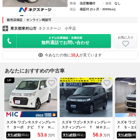
整備
法定整備付
修復
なし
保証
保証付 (3ヶ月・3000km)
販売店保証
オンライン商談可
東京都東村山市
ネクステージ 小平店
お気に入り
まずは在庫確認・見積依頼
無料通話でお問い合わせ
10人
今あなたの他に
が見ています
あなたにおすすめの中古車
UP
スズキ ワゴンＲスティングレー
スズキ ワゴンＲスティングレー
スズキ ワゴン
Ｔ ターボ ナビ ＴＶ ＨＩ
スティングレー Ｔ ＭＨ２３
Ｔ Ｓ－エネ
Ｄ スマートキー アイドリン
型 ２型 ４ＷＤ プッシュス
ｅｔｏｏｔｈ
53.
56.
8
9
支払総額
支払総額
支払総額
(税込)
(税込)
(税込)
万円
万円
グストップ 電動格納ミラー
タート オートエアコン アイ
ＥＴＣ フル