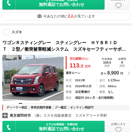
無料通話でお問い合わせ
2人
今あなたの他に
が見ています
スズキ
ワゴンＲスティングレー スティングレー ＨＹＢＲＩＤ
Ｔ ２型／衝突被害軽減システム スズキセーフティーサポー
ト・オートクルーズコントロール・シートヒーター・アイドリ
支払総額
(税込)
本体価格
諸費用
ングストップ・アクセサリーソケット・パドルシフト・ＬＥＤ
104.5
9
113.
5
万円
万円
万円
ヘッドライト・フォグランプ・キーレスプッシュスタート
8,900
通常ローン
月々
円
年式
2021年
走行
3.3万km
車検
2026年10月
排気
660cc
整備
法定整備付
修復
なし
保証
保証付 (36ヶ月・走行無制限)
ディーラー保証
車両状態評価書
グー鑑定
オンライン商談可
東京都羽村市
（株）スズキ自販南東京 スズキアリーナ羽村
お気に入り
まずは在庫確認・見積依頼
無料通話でお問い合わせ