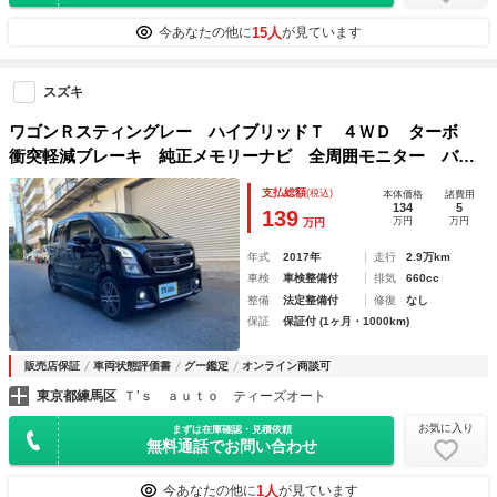
15人
今あなたの他に
が見ています
スズキ
ワゴンＲスティングレー ハイブリッドＴ ４ＷＤ ターボ
衝突軽減ブレーキ 純正メモリーナビ 全周囲モニター バッ
クカメラ・サイドカメラ シートヒーター ＬＥＤヘッドライ
支払総額
(税込)
本体価格
諸費用
ト ドライブレコーダー ヘッドアップディスプレイ スマー
134
5
139
万円
万円
万円
トキー
年式
2017年
走行
2.9万km
車検
車検整備付
排気
660cc
整備
法定整備付
修復
なし
保証
保証付 (1ヶ月・1000km)
販売店保証
車両状態評価書
グー鑑定
オンライン商談可
東京都練馬区
Ｔ’ｓ ａｕｔｏ ティーズオート
お気に入り
まずは在庫確認・見積依頼
無料通話でお問い合わせ
1人
今あなたの他に
が見ています