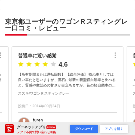
東京都ユーザーのワゴンＲスティングレ
ー口コミ・レビュー
普通車に近い感覚
4.6
新
【所有期間または運転回数】 【総合評価】 概ね車としては
【
良い車だと思いますが、流石に最新の新型軽自動車と比べる
と、質感や煮詰めの甘さが目立ちますが、昔の軽自動車のイ
メージとは違って普通車に近い感覚で走れるのは凄いと思い
スズキ/ワゴンＲスティングレー
ます。 ...
投稿日：2014年09月24日
furen
東京都足立区
グーネットアプリ
RENEW
ダウンロード
アプリを開く
メアド不要で問い合わせ可能