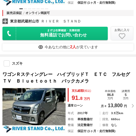
保証
保証付 (1ヶ月・走行無制限)
販売店保証
オンライン商談可
東京都武蔵村山市
ＲＩＶＥＲ ＳＴＡＮＤ
お気に入り
まずは在庫確認・見積依頼
無料通話でお問い合わせ
2人
今あなたの他に
が見ています
スズキ
ワゴンＲスティングレー ハイブリッドＴ ＥＴＣ フルセグ
ＴＶ Ｂｌｕｅｔｏｏｔｈ バックカメラ
支払総額
(税込)
本体価格
諸費用
86.8
5
91.
8
万円
万円
万円
13,800
通常ローン
月々
円
年式
2017年
走行
3.9万km
車検
車検整備付
排気
660cc
整備
法定整備付
修復
なし
保証
保証付 (1ヶ月・走行無制限)