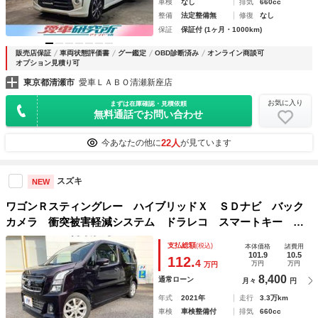
車検
なし
排気
660cc
整備
法定整備無
修復
なし
保証
保証付 (1ヶ月・1000km)
販売店保証
車両状態評価書
グー鑑定
OBD診断済み
オンライン商談可
オプション見積り可
東京都清瀬市
愛車ＬＡＢＯ清瀬新座店
お気に入り
まずは在庫確認・見積依頼
無料通話でお問い合わせ
22人
今あなたの他に
が見ています
スズキ
NEW
ワゴンＲスティングレー ハイブリッドＸ ＳＤナビ バック
カメラ 衝突被害軽減システム ドラレコ スマートキー Ｌ
ＥＤヘッド ビルトインＥＴＣ 純正１４インチアルミ 車線
支払総額
(税込)
本体価格
諸費用
逸脱警報 オートライト オートエアコン Ｂｌｕｅｔｏｏｔ
101.9
10.5
112.
4
万円
万円
万円
ｈ ＣＤ
8,400
通常ローン
月々
円
年式
2021年
走行
3.3万km
車検
車検整備付
排気
660cc