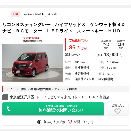
スズキ
UP
グーネットセレクト
ワゴンＲスティングレー ハイブリッドＸ ケンウッド製ＳＤ
ナビ ＢＧモニター ＬＥＤライト スマートキー ＨＵＤ
シートヒーター セキュリティアラーム ＤＶＤ再生可能 Ｓ
支払総額
(税込)
本体価格
諸費用
エネチャージ 地デジＴＶ ＥＳＰ ＥＴＣ ＡＢＳ 純正１
74.8
11.5
86.
3
万円
万円
万円
４インチアルミ
13,000
通常ローン
月々
円
年式
2018年
走行
3.3万km
車検
車検整備付
排気
660cc
整備
法定整備付
修復
なし
保証
保証付 (12ヶ月・走行無制限)
ディーラー保証
車両状態評価書
オンライン商談可
東京都江戸川区
トヨタモビリティ東京（株）Ｕ－Ｃａｒ葛西店
お気に入り
まずは在庫確認・見積依頼
無料通話でお問い合わせ
6人
今あなたの他に
が見ています