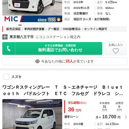
年式
2013年
走行
5.4万km
車検
2026年11月
排気
660cc
整備
法定整備付
修復
なし
保証
保証付 (3ヶ月・走行無制限)
販売店保証
車両状態評価書
グー鑑定
OBD診断済み
オンライン商談可
東京都八王子市
ニコニコステーション堀之内
お気に入り
まずは在庫確認・見積依頼
無料通話でお問い合わせ
18人
今あなたの他に
が見ています
スズキ
ワゴンＲスティングレー Ｔ Ｓ－エネチャージ Ｂｌｕｅｔ
ｏｏｔｈ パドルシフト ＥＴＣ フルセグ ドラレコ シー
トヒーター シートリフター オートライト オートエアコ
支払総額
(税込)
本体価格
諸費用
ン プッシュスタート タイミングチェーン 室内クリーニン
31
5
36
万円
万円
万円
グ済み
10,700
通常ローン
月々
円
年式
2015後
走行
14.2万km