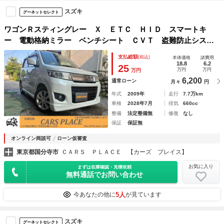
スズキ
グーネットセレクト
ワゴンＲスティングレー Ｘ ＥＴＣ ＨＩＤ スマートキ
ー 電動格納ミラー ベンチシート ＣＶＴ 盗難防止システ
ム ＡＢＳ ＣＤ アルミホイール 衝突安全ボディ エアコ
支払総額
(税込)
本体価格
諸費用
ン パワーステアリング
18.8
6.2
25
万円
万円
万円
6,200
通常ローン
月々
円
年式
2009年
走行
7.7万km
車検
2028年7月
排気
660cc
整備
法定整備無
修復
なし
保証
保証無
オンライン商談可
ローン仮審査
東京都国分寺市
ＣＡＲＳ ＰＬＡＣＥ 【カーズ プレイス】
お気に入り
まずは在庫確認・見積依頼
無料通話でお問い合わせ
5人
今あなたの他に
が見ています
スズキ
グーネットセレクト