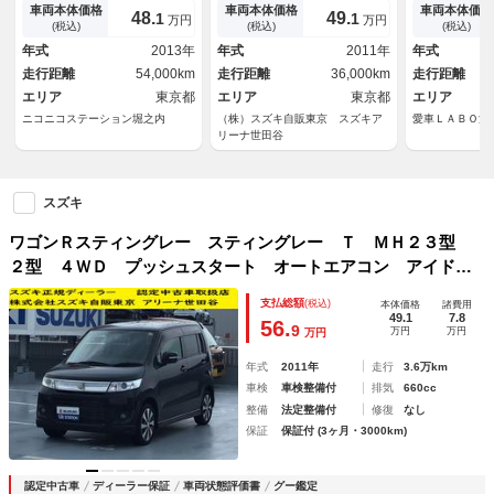
ＣＶＴ ＡＢＳ ＣＤ アルミ
ドリングストップ 衝突安全ボ
シートヒータ
車両本体価格
車両本体価格
車両本体価格
48.
49.
1
1
万円
万円
ホイール 衝突安全ボディ エ
ディ
ー オートラ
(税込)
(税込)
(税込)
アコン パワーステアリング
コン プッシ
年式
2013年
年式
2011年
年式
パワーウィンドウ
ミングチェー
走行距離
54,000km
走行距離
36,000km
走行距離
ング済み
エリア
東京都
エリア
東京都
エリア
ニコニコステーション堀之内
（株）スズキ自販東京 スズキア
愛車ＬＡＢＯ清
リーナ世田谷
スズキ
ワゴンＲスティングレー スティングレー Ｔ ＭＨ２３型
２型 ４ＷＤ プッシュスタート オートエアコン アイドリ
ングストップ 衝突安全ボディ
支払総額
(税込)
本体価格
諸費用
49.1
7.8
56.
9
万円
万円
万円
年式
2011年
走行
3.6万km
車検
車検整備付
排気
660cc
整備
法定整備付
修復
なし
保証
保証付 (3ヶ月・3000km)
認定中古車
ディーラー保証
車両状態評価書
グー鑑定