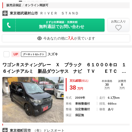
販売店保証
オンライン商談可
東京都武蔵村山市
ＲＩＶＥＲ ＳＴＡＮＤ
お気に入り
まずは在庫確認・見積依頼
無料通話でお問い合わせ
7人
今あなたの他に
が見ています
スズキ
UP
グーネットセレクト
ワゴンＲスティングレー Ｘ ブラック ６１０００キロ １
６インチアルミ 新品ダウンサス ナビ ＴＶ ＥＴＣ ス
マートキー ＨＩＤライト
支払総額
(税込)
本体価格
諸費用
30
8
38
万円
万円
万円
年式
2009年
走行
6.1万km
車検
車検整備付
排気
660cc
整備
法定整備付
修復
あり
保証
保証無
東京都町田市
（有）ドレスオート