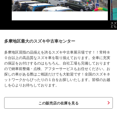
スズ
ども
多摩地区最大のスズキ中古車センター
多摩地区屈指の品揃えを誇るスズキ中古車展示場です！！常時８
０台以上の高品質なスズキ車を取り揃えております。全車に充実
の保証をお付けするのはもちろん、自社工場も完備しております
ので納車前整備・点検、アフターサービスもお任せください。お
探しの車がある際はご相談だけでも大歓迎です！全国のスズキネ
ットワークからぴったりの１台をお探しいたします。皆様のお越
しを心よりお待ちしております。
この販売店の在庫を見る