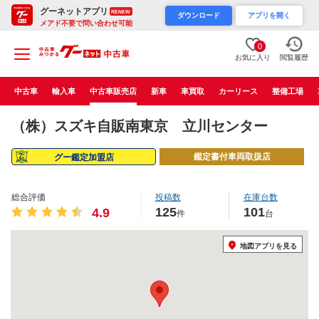
グーネットアプリ
RENEW
ダウンロード
アプリを開く
メアド不要で問い合わせ可能
0
お気に入り
閲覧履歴
中古車
輸入車
中古車販売店
新車
車買取
カーリース
整備工場
（株）スズキ自販南東京 立川センター
鑑定書付車両取扱店
グー鑑定加盟店
総合評価
投稿数
在庫台数
125
101
4.9
件
台
地図アプリを見る