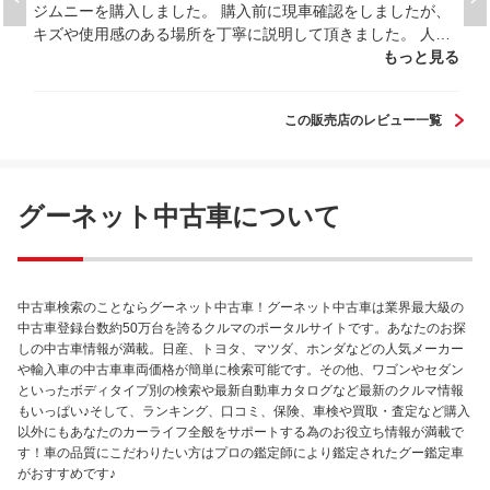
ジムニーを購入しました。 購入前に現車確認をしましたが、
キズや使用感のある場所を丁寧に説明して頂きました。 人気
車種ですが、価格は一般中古車店の相場と変わらないように
もっと見る
思います。程度が良かったことと、1年保証がついてきたこと
を考慮すると納得のいく価格でした。 初めてのスズキ車だっ
この販売店のレビュー一覧
たので、スズキ独自の操作方法やセーフティサポートの説明
も丁寧で分かりやすいです。 都外在住なのでなかなか行くこ
とはもう無いですが、一般整備や車検もやっているので、近
隣の方はここで買ってそのままメンテナンスをし続けること
グーネット中古車について
も出来ます。整備内容の説明も丁寧なので、おすすめです。
中古車検索のことならグーネット中古車！グーネット中古車は業界最大級の
中古車登録台数約50万台を誇るクルマのポータルサイトです。あなたのお探
しの中古車情報が満載。日産、トヨタ、マツダ、ホンダなどの人気メーカー
や輸入車の中古車車両価格が簡単に検索可能です。その他、ワゴンやセダン
といったボディタイプ別の検索や最新自動車カタログなど最新のクルマ情報
もいっぱい♪そして、ランキング、口コミ、保険、車検や買取・査定など購入
以外にもあなたのカーライフ全般をサポートする為のお役立ち情報が満載で
す！車の品質にこだわりたい方はプロの鑑定師により鑑定されたグー鑑定車
がおすすめです♪