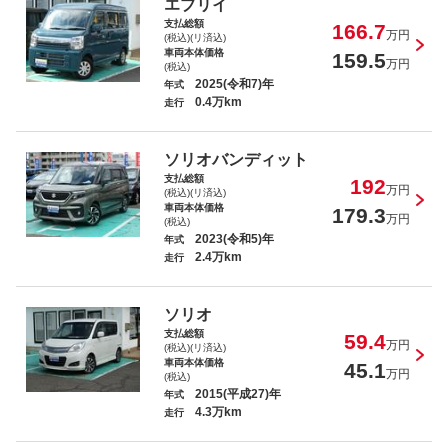
エブリイ
支払総額
166.7
万円
(税込)(リ済込)
車両本体価格
159.5
万円
(税込)
2025(令和7)年
年式
0.4万km
走行
ソリオバンディット
支払総額
192
万円
(税込)(リ済込)
車両本体価格
179.3
万円
(税込)
2023(令和5)年
年式
2.4万km
走行
ソリオ
支払総額
59.4
万円
(税込)(リ済込)
車両本体価格
45.1
万円
(税込)
2015(平成27)年
年式
4.3万km
走行