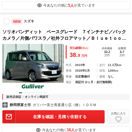
5人
今あなたの他に
が見ています
スズキ
NEW
ソリオバンディット ベースグレード ７インチナビ／バック
カメラ／片側パワスラ／社外フロアマット／Ｂｌｕｅｔｏｏｔ
ｈ接続／純正１５インチアルミホイール／オートライト／スマ
支払総額
(税込)
本体価格
諸費用
ートキー／エンジンスタートボタン／取扱説明書／記録簿／パ
32.2
6.7
38.
9
万円
万円
万円
ワステ
年式
2015年
走行
11.2万km
車検
2028年2月
排気
1200cc
整備
法定整備付
修復
なし
保証
保証付 (3ヶ月・走行無制限)
販売店保証
オンライン商談可
静岡県富士市
ガリバー富士青葉通り店（株）ＩＤＯＭ
お気に入り
在庫を確認・見積り依頼する
16人
今あなたの他に
が見ています