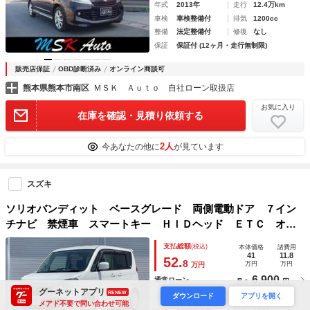
年式
2013年
走行
12.4万km
車検
車検整備付
排気
1200cc
整備
法定整備付
修復
なし
保証
保証付 (12ヶ月・走行無制限)
販売店保証
OBD診断済み
オンライン商談可
熊本県熊本市南区
ＭＳＫ Ａｕｔｏ 自社ローン取扱店
お気に入り
在庫を確認・見積り依頼する
2人
今あなたの他に
が見ています
スズキ
ソリオバンディット ベースグレード 両側電動ドア ７イン
チナビ 禁煙車 スマートキー ＨＩＤヘッド ＥＴＣ オー
トライト オートエアコン ＣＤ ＤＶＤ再生 フルセグ ス
支払総額
(税込)
本体価格
諸費用
テアリングスイッチ
41
11.8
52.
8
万円
万円
万円
6,900
通常ローン
月々
円
グーネットアプリ
RENEW
ダウンロード
アプリを開く
年式
2012年
走行
11.5万km
メアド不要で問い合わせ可能