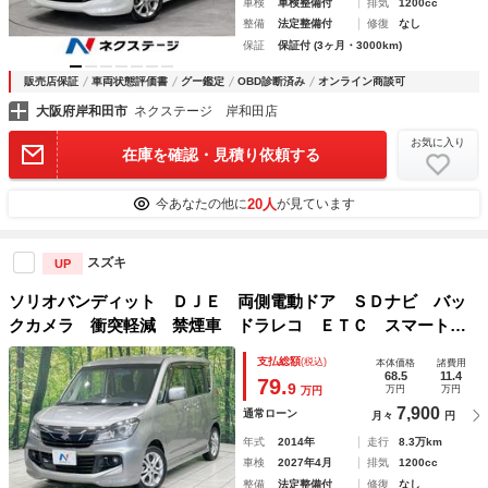
車検
車検整備付
排気
1200cc
整備
法定整備付
修復
なし
保証
保証付 (3ヶ月・3000km)
販売店保証
車両状態評価書
グー鑑定
OBD診断済み
オンライン商談可
大阪府岸和田市
ネクステージ 岸和田店
お気に入り
在庫を確認・見積り依頼する
20人
今あなたの他に
が見ています
スズキ
UP
ソリオバンディット ＤＪＥ 両側電動ドア ＳＤナビ バッ
クカメラ 衝突軽減 禁煙車 ドラレコ ＥＴＣ スマートキ
ー ＨＩＤヘッド オートライト／エアコン クルーズコント
支払総額
(税込)
本体価格
諸費用
ロール Ｂｌｕｅｔｏｏｔｈ フルセグ ＤＶＤ／ＣＤ再生
68.5
11.4
79.
9
万円
万円
万円
7,900
通常ローン
月々
円
年式
2014年
走行
8.3万km
車検
2027年4月
排気
1200cc
整備
法定整備付
修復
なし