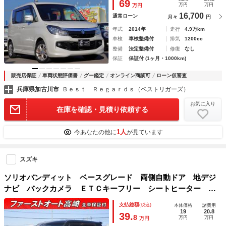
69
万円
万円
万円
16,700
通常ローン
月々
円
年式
2014年
走行
4.9万km
車検
車検整備付
排気
1200cc
整備
法定整備付
修復
なし
保証
保証付 (1ヶ月・1000km)
販売店保証
車両状態評価書
グー鑑定
オンライン商談可
ローン仮審査
兵庫県加古川市
Ｂｅｓｔ Ｒｅｇａｒｄｓ（ベストリガーズ）
お気に入り
在庫を確認・見積り依頼する
1人
今あなたの他に
が見ています
スズキ
ソリオバンディット ベースグレード 両側自動ドア 地デジ
ナビ バックカメラ ＥＴＣキーフリー シートヒーター 保
証１年付
支払総額
(税込)
本体価格
諸費用
19
20.8
39.
8
万円
万円
万円