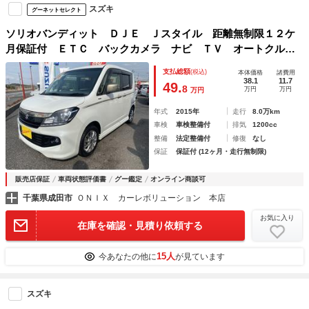
スズキ
グーネットセレクト
ソリオバンディット ＤＪＥ Ｊスタイル 距離無制限１２ケ
月保証付 ＥＴＣ バックカメラ ナビ ＴＶ オートクルー
ズコントロール 衝突被害軽減システム 両側電動スライドド
支払総額
(税込)
本体価格
諸費用
ア ＨＩＤ スマートキー アイドリングストップ 電動格納
38.1
11.7
49.
8
万円
万円
万円
ミラー
年式
2015年
走行
8.0万km
車検
車検整備付
排気
1200cc
整備
法定整備付
修復
なし
保証
保証付 (12ヶ月・走行無制限)
販売店保証
車両状態評価書
グー鑑定
オンライン商談可
千葉県成田市
ＯＮＩＸ カーレボリューション 本店
お気に入り
在庫を確認・見積り依頼する
15人
今あなたの他に
が見ています
スズキ