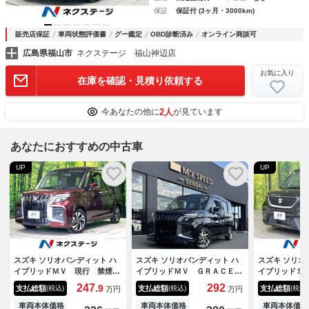
保証
保証付 (3ヶ月・3000km)
販売店保証
車両状態評価書
グー鑑定
OBD診断済み
オンライン商談可
広島県福山市
ネクステージ 福山神辺店
お気に入り
在庫を確認・見積り依頼する
2人
今あなたの他に
が見ています
あなたにおすすめの中古車
UP
UP
スズキ ソリオバンディット ハ
スズキ ソリオバンディット ハ
スズキ ソリオ
イブリッドＭＶ 現行 禁煙
イブリッドＭＶ ＧＲＡＣＥ
イブリッドＳ
車 両側電動ドア 純正９型ナ
ＬＩＮＥ エムズスピードコン
イドドア 純
247.
292
9
支払総額
支払総額
支払総額
(税込)
(税込)
(税込)
万円
万円
ビ 全周囲カメラ Ｂｌｕｅｔ
プリートカーエアロＶｅｒ
周囲カメラ 
ｏｏｔｈ セーフティサポー
全方位モニター付メモリーナ
ト アダプテ
車両本体価格
車両本体価格
車両本体価格