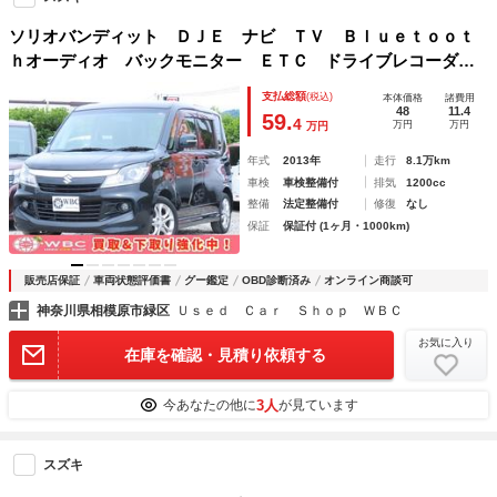
ソリオバンディット ＤＪＥ ナビ ＴＶ Ｂｌｕｅｔｏｏｔ
ｈオーディオ バックモニター ＥＴＣ ドライブレコーダ
ー 両側パワースライドドア アイドリングストップ スマー
支払総額
(税込)
本体価格
諸費用
トキー
48
11.4
59.
4
万円
万円
万円
年式
2013年
走行
8.1万km
車検
車検整備付
排気
1200cc
整備
法定整備付
修復
なし
保証
保証付 (1ヶ月・1000km)
販売店保証
車両状態評価書
グー鑑定
OBD診断済み
オンライン商談可
神奈川県相模原市緑区
Ｕｓｅｄ Ｃａｒ Ｓｈｏｐ ＷＢＣ
お気に入り
在庫を確認・見積り依頼する
3人
今あなたの他に
が見ています
スズキ