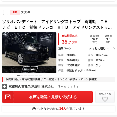
スズキ
UP
ソリオバンディット アイドリングストップ 両電動 ＴＶ
ナビ ＥＴＣ 前後ドラレコ ＨＩＤ アイドリングストッ
プ 電動格納ミラー 禁煙車 ＤＶＤ フルセグ スマートキ
支払総額
(税込)
本体価格
諸費用
ー 衝突安全ボディ
32.2
3.5
35.
7
万円
万円
万円
6,000
通常ローン
月々
円
年式
2013年
走行
10.5万km
車検
2026年9月
排気
1200cc
整備
法定整備付
修復
なし
保証
保証付 (1ヶ月・1000km)
販売店保証
車両状態評価書
グー鑑定
オンライン商談可
ローン仮審査
京都府久世郡久御山町
株式会社 Ｎ－ｓｔｙｌｅ
お気に入り
在庫を確認・見積り依頼する
14人
今あなたの他に
が見ています