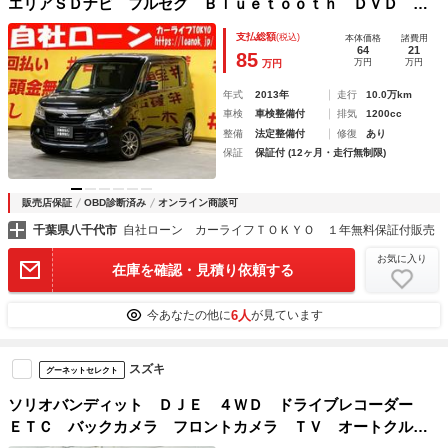
エリアＳＤナビ フルセグ Ｂｌｕｅｔｏｏｔｈ ＤＶＤ Ｃ
Ｄ バックカメラ ＥＴＣ ＨＩＤヘッドライト 助手席
支払総額
(税込)
本体価格
諸費用
下収納 両側パワースライドドア 社外１４インチＡＷ
64
21
85
万円
万円
万円
年式
2013年
走行
10.0万km
車検
車検整備付
排気
1200cc
整備
法定整備付
修復
あり
保証
保証付 (12ヶ月・走行無制限)
販売店保証
OBD診断済み
オンライン商談可
千葉県八千代市
自社ローン カーライフＴＯＫＹＯ １年無料保証付販売
お気に入り
在庫を確認・見積り依頼する
6人
今あなたの他に
が見ています
スズキ
グーネットセレクト
ソリオバンディット ＤＪＥ ４ＷＤ ドライブレコーダー
ＥＴＣ バックカメラ フロントカメラ ＴＶ オートクルー