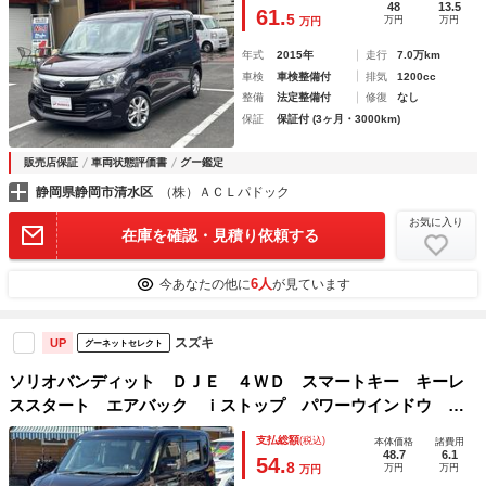
48
13.5
61.
5
万円
万円
万円
年式
2015年
走行
7.0万km
車検
車検整備付
排気
1200cc
整備
法定整備付
修復
なし
保証
保証付 (3ヶ月・3000km)
販売店保証
車両状態評価書
グー鑑定
静岡県静岡市清水区
（株）ＡＣＬパドック
お気に入り
在庫を確認・見積り依頼する
6人
今あなたの他に
が見ています
スズキ
UP
グーネットセレクト
ソリオバンディット ＤＪＥ ４ＷＤ スマートキー キーレ
ススタート エアバック ｉストップ パワーウインドウ Ｅ
ＴＣ車載器 衝突安全ボディ ＤＶＤ再生 パワーステアリン
支払総額
(税込)
本体価格
諸費用
グ ＢＴオーディオ ミュージックプレイヤー接続可 ＡＢＳ
48.7
6.1
54.
8
万円
万円
万円