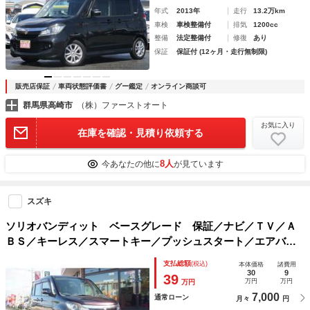
年式
2013年
走行
13.2万km
車検
車検整備付
排気
1200cc
整備
法定整備付
修復
あり
保証
保証付 (12ヶ月・走行無制限)
販売店保証
車両状態評価書
グー鑑定
オンライン商談可
群馬県高崎市
（株）ファーストオート
お気に入り
在庫を確認・見積り依頼する
8人
今あなたの他に
が見ています
スズキ
ソリオバンディット ベースグレード 保証／ナビ／ＴＶ／Ａ
ＢＳ／キーレス／スマートキー／プッシュスタート／エアバッ
グ／エアコン／パワーステアリング／パワーウィンドウ／盗難
支払総額
(税込)
本体価格
諸費用
防止システム／衝突安全ボディ／ウォークスルー／純正アルミ
30
9
39
万円
万円
万円
7,000
通常ローン
月々
円