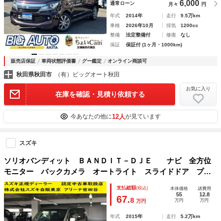
6,000
通常ローン
月々
円
年式
2014年
走行
9.5万km
車検
2026年10月
排気
1200cc
整備
法定整備付
修復
なし
保証
保証付 (1ヶ月・1000km)
販売店保証
車両状態評価書
グー鑑定
オンライン商談可
秋田県秋田市
（有）ビッグオート秋田
お気に入り
在庫を確認・見積り依頼する
12人
今あなたの他に
が見ています
スズキ
ソリオバンディット ＢＡＮＤＩＴ－ＤＪＥ ナビ 全方位
モニター バックカメラ オートライト スライドドア プッ
シュスタート オートエアコン スズキセーフティーサポー
支払総額
(税込)
本体価格
諸費用
ト 衝突被害軽減システム アイドリングストップ 衝突安全
55
12.8
67.
8
万円
万円
万円
ボディ
年式
2015年
走行
5.2万km