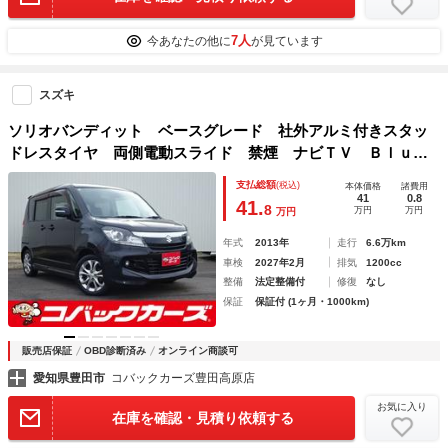
7人
今あなたの他に
が見ています
スズキ
ソリオバンディット ベースグレード 社外アルミ付きスタッ
ドレスタイヤ 両側電動スライド 禁煙 ナビＴＶ Ｂｌｕｅ
ｔｏｏｔｈ ＨＩＤ ＥＴＣ スマートキー ＤＶＤ再生
支払総額
(税込)
本体価格
諸費用
41
0.8
41.
8
万円
万円
万円
年式
2013年
走行
6.6万km
車検
2027年2月
排気
1200cc
整備
法定整備付
修復
なし
保証
保証付 (1ヶ月・1000km)
販売店保証
OBD診断済み
オンライン商談可
愛知県豊田市
コバックカーズ豊田高原店
お気に入り
在庫を確認・見積り依頼する