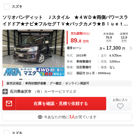
スズキ
ソリオバンディット Ｊスタイル ★４ＷＤ★両側パワースラ
イドドア★ナビ★フルセグＴＶ★バックカメラ★Ｂｌｕｅｔｏ
ｏｔｈ★ＵＳＢ★ステアリングリモコン★クルーズコントロー
支払総額
(税込)
本体価格
諸費用
ル★ドライブレコーダー★ＨＩＤ★中古スタッドレスタイヤ有
76.9
12.9
89.
8
万円
万円
万円
り★
17,300
通常ローン
月々
円
年式
2015年
走行
6.9万km
車検
車検整備付
排気
1200cc
整備
法定整備付
修復
なし
保証
保証付 (3ヶ月・3000km)
販売店保証
車両状態評価書
グー鑑定
オンライン商談可
石川県金沢市
（有）カーサービスマエダ
お気に入り
在庫を確認・見積り依頼する
3人
今あなたの他に
が見ています
スズキ