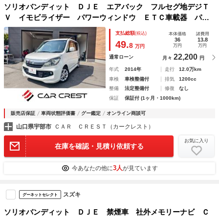
ソリオバンディット ＤＪＥ エアバック フルセグ地デジＴ
Ｖ イモビライザー パワーウィンドウ ＥＴＣ車載器 パワ
ーステアリング キーレススタート ｉストップ 衝突安全ボ
支払総額
(税込)
本体価格
諸費用
ディ 電動格納ドアミラー サイドエアバッグ ＡＢＳ ドラ
36
13.8
49.
8
万円
万円
万円
レコ
22,200
通常ローン
月々
円
年式
2014年
走行
12.0万km
車検
車検整備付
排気
1200cc
整備
法定整備付
修復
なし
保証
保証付 (1ヶ月・1000km)
販売店保証
車両状態評価書
グー鑑定
オンライン商談可
山口県宇部市
ＣＡＲ ＣＲＥＳＴ（カークレスト）
お気に入り
在庫を確認・見積り依頼する
3人
今あなたの他に
が見ています
スズキ
グーネットセレクト
ソリオバンディット ＤＪＥ 禁煙車 社外メモリーナビ Ｃ