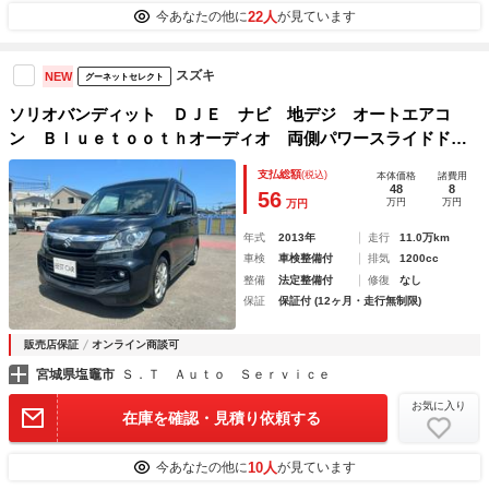
22人
今あなたの他に
が見ています
スズキ
NEW
グーネットセレクト
ソリオバンディット ＤＪＥ ナビ 地デジ オートエアコ
ン Ｂｌｕｅｔｏｏｔｈオーディオ 両側パワースライドド
ア シートバックテーブル 横滑り防止 シートヒーター フ
支払総額
(税込)
本体価格
諸費用
ォグ プッシュスタート ＥＴＣ スマートキーＸ２
48
8
56
万円
万円
万円
年式
2013年
走行
11.0万km
車検
車検整備付
排気
1200cc
整備
法定整備付
修復
なし
保証
保証付 (12ヶ月・走行無制限)
販売店保証
オンライン商談可
宮城県塩竈市
Ｓ．Ｔ Ａｕｔｏ Ｓｅｒｖｉｃｅ
お気に入り
在庫を確認・見積り依頼する
10人
今あなたの他に
が見ています