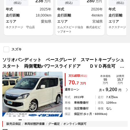
236
280
万円
万円
ト レーダークルーズ ＢＳ
ビ スズキコネクト通信機 ブ
煙車 ドラレ
(税込)
(税込)
(税込)
Ｍ シートヒーター ＬＥＤヘ
ラインドスポットモニター デ
サー ＬＥＤ
年式
2025年
年式
2026年
年式
ッド 純正１５インチＡＷ キ
ュアルセンサーブレーキサポー
ンＥＴＣ 純
走行距離
18,000km
走行距離
4kmkm
走行距離
ーレス
トＩＩ
Ｗ サーキュ
エリア
愛知県
エリア
宮城県
エリア
ネクステージ 守山店
エムズスピード仙台 株式会社ビ
ネクステージ 
ップオート
スズキ
ソリオバンディット ベースグレード スマートキープッシュ
スタート 両側電動パワースライドドア ＤＶＤ再生可 メ
モリーナビ パワーウィンドウ ナビ＆ＴＶ ワンセグ イモ
支払総額
(税込)
本体価格
諸費用
ビライザー ＥＴＣ付 運転席助手席エアバッグ サイドエア
55
15.7
70.
7
万円
万円
万円
バッグ
9,200
通常ローン
月々
円
年式
2013年
走行
7.8万km
車検
車検整備付
排気
1200cc
整備
法定整備付
修復
なし
保証
保証付 (6ヶ月・6000km)
販売店保証
車両状態評価書
グー鑑定
オンライン商談可