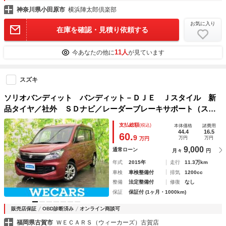
神奈川県小田原市
横浜陣太郎倶楽部
お気に入り
在庫を確認・見積り依頼する
11人
今あなたの他に
が見ています
スズキ
ソリオバンディット バンディット－ＤＪＥ Ｊスタイル 新
品タイヤ／社外 ＳＤナビ／レーダーブレーキサポート（スズ
キ）／両側電動スライドドア／シートヒーター 運転席／ヘッ
支払総額
(税込)
本体価格
諸費用
ドランプ ＨＩＤ／ＥＢＤ付ＡＢＳ／横滑り防止装置／アイド
44.4
16.5
60.
9
万円
万円
万円
リングストップ
9,000
通常ローン
月々
円
年式
2015年
走行
11.3万km
車検
車検整備付
排気
1200cc
整備
法定整備付
修復
なし
保証
保証付 (1ヶ月・1000km)
販売店保証
OBD診断済み
オンライン商談可
福岡県古賀市
ＷＥＣＡＲＳ（ウィーカーズ）古賀店