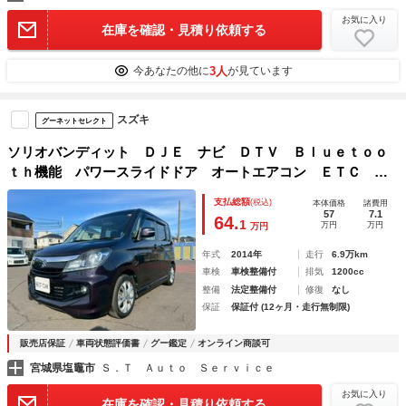
お気に入り
在庫を確認・見積り依頼する
3人
今あなたの他に
が見ています
スズキ
グーネットセレクト
ソリオバンディット ＤＪＥ ナビ ＤＴＶ Ｂｌｕｅｔｏｏ
ｔｈ機能 パワースライドドア オートエアコン ＥＴＣ ア
ルミ オートライト ステアリングリモコン フォグライト
支払総額
(税込)
本体価格
諸費用
シートバックテーブル
57
7.1
64.
1
万円
万円
万円
年式
2014年
走行
6.9万km
車検
車検整備付
排気
1200cc
整備
法定整備付
修復
なし
保証
保証付 (12ヶ月・走行無制限)
販売店保証
車両状態評価書
グー鑑定
オンライン商談可
宮城県塩竈市
Ｓ．Ｔ Ａｕｔｏ Ｓｅｒｖｉｃｅ
お気に入り
在庫を確認・見積り依頼する