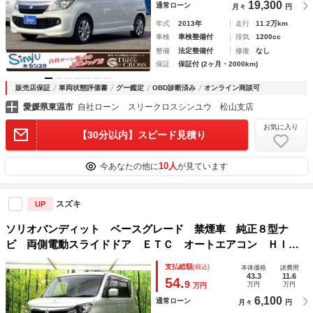
19,300
通常ローン
月々
円
年式
2013年
走行
11.2万km
車検
車検整備付
排気
1200cc
整備
法定整備付
修復
なし
保証
保証付 (2ヶ月・2000km)
販売店保証
車両状態評価書
グー鑑定
OBD診断済み
オンライン商談可
愛媛県東温市
自社ローン スリークロスシンユウ 松山支店
お気に入り
【30分以内】スピード見積り
10人
今あなたの他に
が見ています
スズキ
UP
ソリオバンディット ベースグレード 禁煙車 純正８型ナ
ビ 両側電動スライドドア ＥＴＣ オートエアコン ＨＩＤ
ヘッド オートライト ステアリングスイッチ 純正１５イン
支払総額
(税込)
本体価格
諸費用
チアルミ スマートキー
43.3
11.6
54.
9
万円
万円
万円
6,100
通常ローン
月々
円