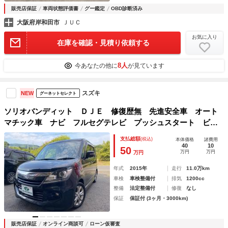
販売店保証
車両状態評価書
グー鑑定
OBD診断済み
大阪府岸和田市
ＪＵＣ
お気に入り
在庫を確認・見積り依頼する
8人
今あなたの他に
が見ています
スズキ
NEW
グーネットセレクト
ソリオバンディット ＤＪＥ 修復歴無 先進安全車 オート
マチック車 ナビ フルセグテレビ プッシュスタート ビル
トインＥＴＣ車載器 左電動パワースライドドア アイドリン
支払総額
(税込)
本体価格
諸費用
グストップ クルーズコントロール レーダーブレーキサポー
40
10
50
万円
万円
万円
ト２
年式
2015年
走行
11.0万km
車検
車検整備付
排気
1200cc
整備
法定整備付
修復
なし
保証
保証付 (3ヶ月・3000km)
販売店保証
オンライン商談可
ローン仮審査