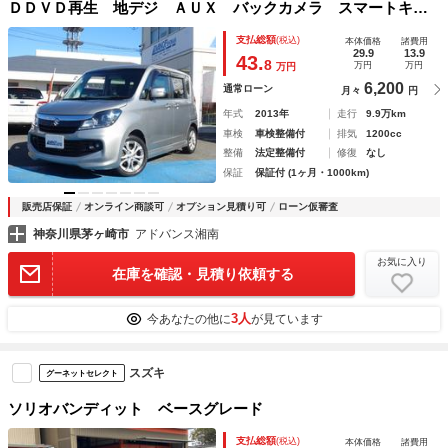
ＤＤＶＤ再生 地デジ ＡＵＸ バックカメラ スマートキ
ー ＥＴＣ 電動スライドドア ＨＩＤヘッドライト アイド
支払総額
(税込)
本体価格
諸費用
リングストップ オートライト 純正１５ＡＷ 純正フォグラ
29.9
13.9
43.
8
万円
万円
万円
ンプ
6,200
通常ローン
月々
円
年式
2013年
走行
9.9万km
車検
車検整備付
排気
1200cc
整備
法定整備付
修復
なし
保証
保証付 (1ヶ月・1000km)
販売店保証
オンライン商談可
オプション見積り可
ローン仮審査
神奈川県茅ヶ崎市
アドバンス湘南
お気に入り
在庫を確認・見積り依頼する
3人
今あなたの他に
が見ています
スズキ
グーネットセレクト
ソリオバンディット ベースグレード
支払総額
(税込)
本体価格
諸費用