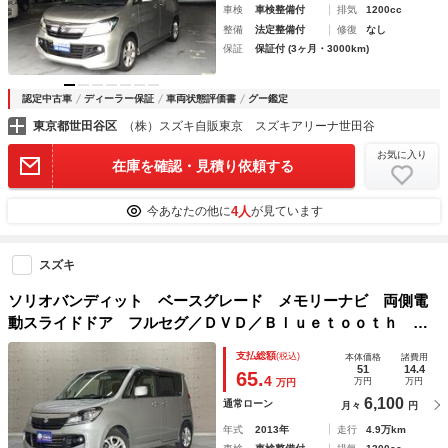
車検
車検整備付
排気
1200cc
整備
法定整備付
修復
なし
保証
保証付 (3ヶ月・3000km)
認定中古車
ディーラー保証
車両状態評価書
グー鑑定
東京都世田谷区
（株）スズキ自販東京 スズキアリーナ世田谷
お気に入り
在庫を確認・見積り依頼する
4人
今あなたの他に
が見ています
スズキ
ソリオバンディット ベースグレード メモリーナビ 両側電
動スライドドア フルセグ／ＤＶＤ／Ｂｌｕｅｔｏｏｔｈ Ｅ
ＴＣ車載器 スマートキー オートエアコン プライバシーガ
支払総額
(税込)
本体価格
諸費用
ラス 純正アルミホイール 記録簿
51
14.4
65.
4
万円
万円
万円
6,100
通常ローン
月々
円
年式
2013年
走行
4.9万km