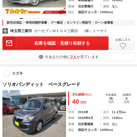
車検
車検整備付
排気
1200cc
整備
法定整備付
修復
なし
保証
保証付 (1ヶ月・1000km)
販売店保証
車両状態評価書
グー鑑定
オンライン商談可
ローン仮審査
埼玉県三郷市
カーセブンＭＥＧＡ三郷店 （株）トーサイ
お気に入り
在庫を確認・見積り依頼する
2人
今あなたの他に
が見ています
スズキ
ソリオバンディット ベースグレード
支払総額
(税込)
本体価格
諸費用
35
5
40
万円
万円
万円
年式
2013年
走行
11.3万km
車検
2028年8月
排気
1200cc
整備
法定整備無
修復
なし
保証
保証付 (1ヶ月・1000km)