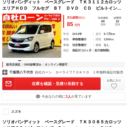
ソリオバンディット ベースグレード ＴＫ３１１２カロッツ
エリアＨＤＤ フルセグ ＢＴ ＤＶＤ ＣＤ ビルトインＥ
ＴＣ ＨＩＤヘッドライト プッシュスタート スマートキ
支払総額
(税込)
本体価格
諸費用
ー 後席サンシェード 両側パワースライドドア 純正１５イ
69
16
85
万円
万円
万円
ンチアルミ
年式
2013年
走行
8.7万km
車検
車検整備付
排気
1200cc
整備
法定整備付
修復
なし
保証
保証付 (12ヶ月・走行無制限)
販売店保証
OBD診断済み
オンライン商談可
千葉県八千代市
自社ローン カーライフＴＯＫＹＯ １年無料保証付販売
お気に入り
在庫を確認・見積り依頼する
3人
今あなたの他に
が見ています
スズキ
ソリオバンディット ベースグレード ＴＫ３０８５カロッツ