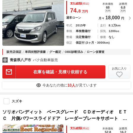
ズコントロール 衝突被害軽減システム 両側スライド・片側
支払総額
(税込)
本体価格
諸費用
電動 オートライト ＨＩＤ スマートキー
68
6.8
74.
8
万円
万円
万円
18,000
通常ローン
月々
円
年式
2015年
走行
8.1万km
車検
車検整備付
排気
1200cc
整備
法定整備付
修復
なし
保証
保証付 (3ヶ月・3000km)
販売店保証
車両状態評価書
グー鑑定
OBD診断済み
ローン仮審査
青森県八戸市
バク自動車販売
お気に入り
在庫を確認・見積り依頼する
10人
今あなたの他に
が見ています
スズキ
ソリオバンディット ベースグレード ＣＤオーディオ ＥＴ
Ｃ 片側パワースライドドア レーダーブレーキサポート 電
動格納ミラー パワーステアリング パワーウィンドウ
支払総額
(税込)
本体価格
諸費用
52.8
16.2