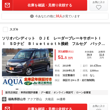
お気に入り
在庫を確認・見積り依頼する
10人
今あなたの他に
が見ています
スズキ
ソリオバンディット ＤＪＥ レーダーブレーキサポートＩ
Ｉ ＳＤナビ Ｂｌｕｅｔｏｏｔｈ接続 フルセグ バックカ
メラ 両側電動スライドドア プッシュスタート 純正１５イ
支払総額
(税込)
本体価格
諸費用
ンチアルミホイール オートライト ステアリモコン ２年
39.9
11.6
51.
5
万円
万円
万円
保証付
年式
2015年
走行
10.4万km
車検
2028年1月
排気
1200cc
整備
法定整備付
修復
なし
保証
保証付 (24ヶ月・走行無制限)
販売店保証
車両状態評価書
グー鑑定
オンライン商談可
ローン仮審査
福島県郡山市
アクア郡山 大槻店 ㈱優希
お気に入り
在庫を確認・見積り依頼する