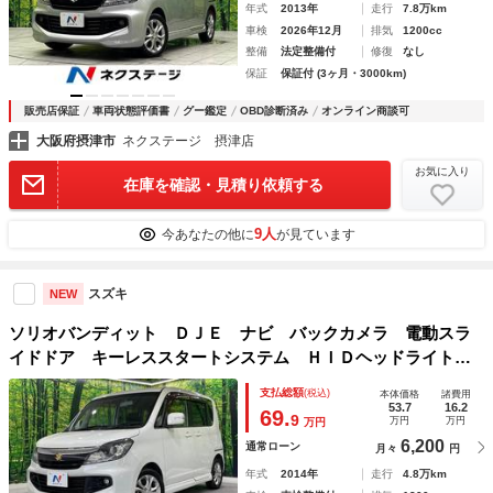
年式
2013年
走行
7.8万km
車検
2026年12月
排気
1200cc
整備
法定整備付
修復
なし
保証
保証付 (3ヶ月・3000km)
販売店保証
車両状態評価書
グー鑑定
OBD診断済み
オンライン商談可
大阪府摂津市
ネクステージ 摂津店
お気に入り
在庫を確認・見積り依頼する
9人
今あなたの他に
が見ています
スズキ
NEW
ソリオバンディット ＤＪＥ ナビ バックカメラ 電動スラ
イドドア キーレススタートシステム ＨＩＤヘッドライト
純正１５インチアルミホイール アイドリングストップ 電動
支払総額
(税込)
本体価格
諸費用
格納ミラー オートエアコン オートライト 禁煙車
53.7
16.2
69.
9
万円
万円
万円
6,200
通常ローン
月々
円
年式
2014年
走行
4.8万km