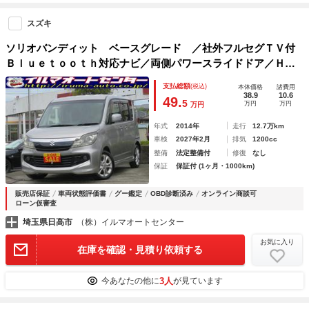
スズキ
ソリオバンディット ベースグレード ／社外フルセグＴＶ付
Ｂｌｕｅｔｏｏｔｈ対応ナビ／両側パワースライドドア／ＨＩ
Ｄヘッドライト／スマートキー・プッシュスタート／純正アル
支払総額
(税込)
本体価格
諸費用
ミ・エアロパーツ付／ＥＴＣ付／禁煙車／修復歴なし／ユーザ
38.9
10.6
49.
5
万円
万円
万円
ー買取車／
年式
2014年
走行
12.7万km
車検
2027年2月
排気
1200cc
整備
法定整備付
修復
なし
保証
保証付 (1ヶ月・1000km)
販売店保証
車両状態評価書
グー鑑定
OBD診断済み
オンライン商談可
ローン仮審査
埼玉県日高市
（株）イルマオートセンター
お気に入り
在庫を確認・見積り依頼する
3人
今あなたの他に
が見ています