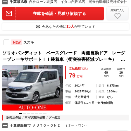
千葉県旭市
自社ローン取扱店 イタコ自販旭店 潮来自動車販売株式会社
お気に入り
在庫を確認・見積り依頼する
15人
今あなたの他に
が見ています
スズキ
NEW
ソリオバンディット ベースグレード 両側自動ドア レーダ
ーブレーキサポートＩＩ装着車（衝突被害軽減ブレーキ） 純
正フルエアロ スマートキー クルコン ＤＶＤ再生ナビフル
支払総額
(税込)
本体価格
諸費用
セグＴＶ バックカメラ 前後ドライブレコーダー 全国対応
69
10
79
万円
万円
万円
１年保証付
年式
2014年
走行
6.3万km
車検
2027年10月
排気
1200cc
整備
法定整備付
修復
なし
保証
保証付 (12ヶ月・走行無制限)
販売店保証
車両状態評価書
グー鑑定
千葉県船橋市
ＡＵＴＯ－ＯＮＥ （オートワン）