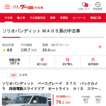
0
お気に入り
閲覧履歴
中古車
輸入車
中古車販売店
新車
車買取
カーリース
整備工場
ソリオバンディット ＭＡ０５系の中古車
総合評価
平均価格
燃費
（WLTCモード）
4.0
135.7
20.4
万円
km/l
掲載台数
167
台
絞り込む
並び替え
条件保存
スズキ
UP
ソリオバンディット ベースグレード ＥＴＣ バックカメ
ラ 両側電動スライドドア オートライト ＨＩＤ スマート
キー 電動格納ミラー ＣＶＴ アルミホイール 盗難防止シ
支払総額
(税込)
本体価格
諸費用
ステム 衝突安全ボディ ＡＢＳ エアコン パワーステアリ
63.7
14.4
78.
1
万円
万円
万円
ング