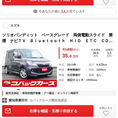
3人
今あなたの他に
が見ています
スズキ
ソリオバンディット ベースグレード 両側電動スライド 禁
煙 ナビＴＶ Ｂｌｕｅｔｏｏｔｈ ＨＩＤ ＥＴＣ ＣＤ録
音 スマートキー ステアリングスイッチ 革巻きステアリン
支払総額
(税込)
本体価格
諸費用
グ 純正１５インチアルミホイール
34.5
1.3
35.
8
万円
万円
万円
年式
2013年
走行
9.9万km
車検
車検整備付
排気
1200cc
整備
法定整備付
修復
なし
保証
保証付 (1ヶ月・1000km)
販売店保証
車両状態評価書
グー鑑定
オンライン商談可
愛知県豊田市
コバックカーズ豊田高原店
お気に入り
在庫を確認・見積り依頼する