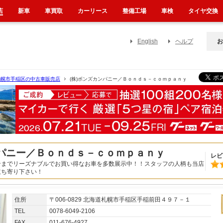
店
新車
車買取
カーリース
整備工場
車検
タイヤ交換
English
ヘルプ
お
札幌市手稲区の中古車販売店
(株)ボンズカンパニー／Ｂｏｎｄｓ－ｃｏｍｐａｎｙ
ンパニー／Ｂｏｎｄｓ－ｃｏｍｐａｎｙ
レビ
ンまでリーズナブルでお買い得なお車を多数展示中！！スタッフの人柄も当店
立ち寄り下さい！
住所
〒006-0829 北海道札幌市手稲区手稲前田４９７－１
TEL
0078-6049-2106
FAX
011-676-4927