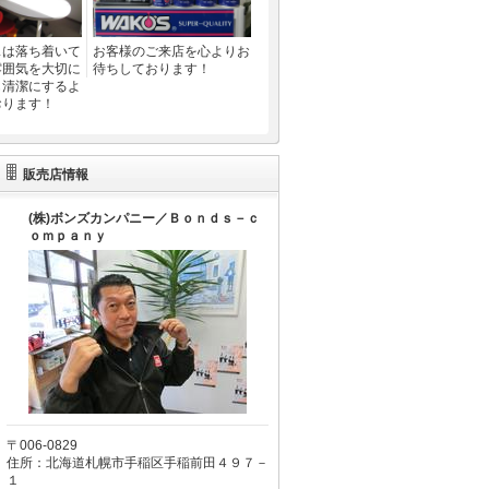
スは落ち着いて
お客様のご来店を心よりお
雰囲気を大切に
待ちしております！
も清潔にするよ
おります！
販売店情報
(株)ボンズカンパニー／Ｂｏｎｄｓ－ｃ
ｏｍｐａｎｙ
〒006-0829
住所：北海道札幌市手稲区手稲前田４９７－
１