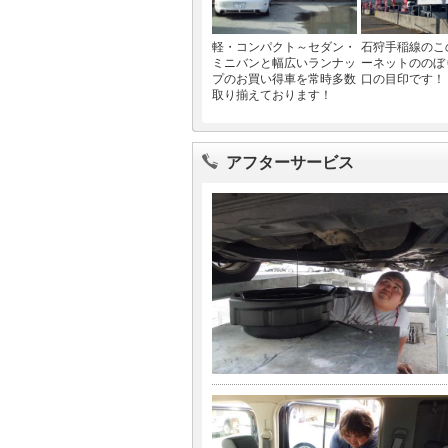
軽・コンパクト～セダン・
石狩手稲線のこ
ミニバンと幅広いランナッ
ーネットののぼ
プのお買い得車を常時多数
口の目印です！
取り揃えております！
アフターサービス