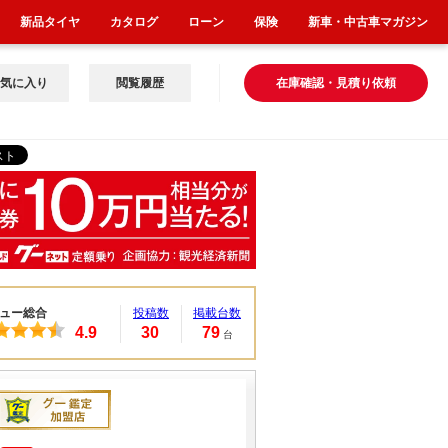
新品タイヤ
カタログ
ローン
保険
新車・中古車マガジン
気に入り
閲覧履歴
在庫確認・見積り依頼
ュー総合
投稿数
掲載台数
4.9
30
79
台