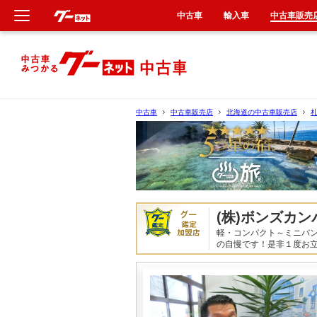
中古車
輸入車
中古車販売
新車
中古車
中古車
中古車販売店
北海道の中古車販売店
輸入車
クルマ買取
カーリース
(株)ボンズカ
軽・コンパクト～ミニバ
タイヤ交換
の自慢です！是非１度お
整備工場
車検