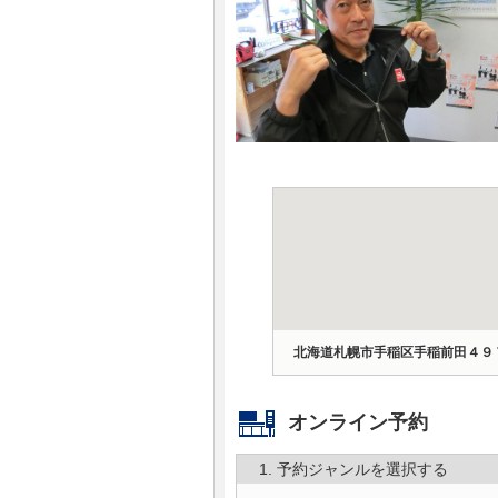
マガジン
車カタログ
自動車ローン
保険
レビュー
価格相場
北海道札幌市手稲区手稲前田４９
教習所
オンライン予約
用語集
1. 予約ジャンルを選択する