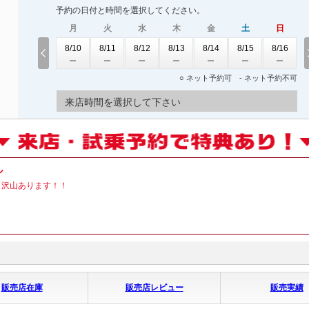
予約の日付と時間を選択してください。
月
火
水
木
金
土
日
8/10
8/11
8/12
8/13
8/14
8/15
8/16
○ ネット予約可 - ネット予約不可
来店時間を選択して下さい
ル
も沢山あります！！
！
販売店在庫
販売店レビュー
販売実績