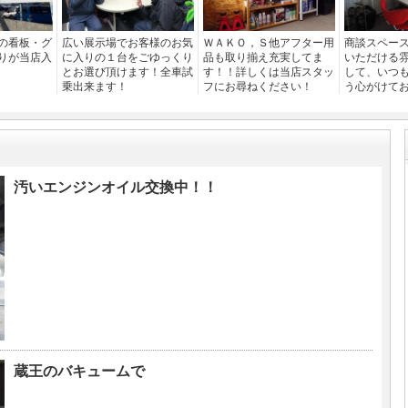
の看板・グ
広い展示場でお客様のお気
ＷＡＫＯ，Ｓ他アフター用
商談スペー
りが当店入
に入りの１台をごゆっくり
品も取り揃え充実してま
いただける
とお選び頂けます！全車試
す！！詳しくは当店スタッ
して、いつ
乗出来ます！
フにお尋ねください！
う心がけて
汚いエンジンオイル交換中！！
蔵王のバキュームで