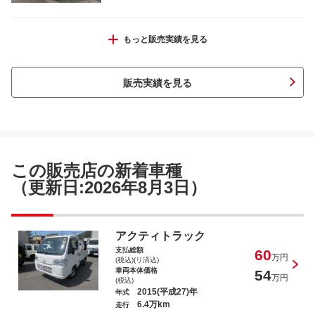
Ｋｅｉ Ｂターボ
もっと販売実績を見る
販売実績を見る
ジムニー ランドベンチャー
この販売店の新着車種
（更新日:2026年8月3日）
ハイゼットトラック スタンダードＳＡＩ
アクティトラック
ＩＩｔ
支払総額
60
万円
(税込)(リ済込)
車両本体価格
54
万円
(税込)
2015(平成27)年
年式
6.4万km
走行