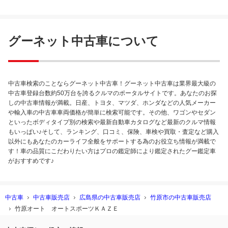
グーネット中古車について
中古車検索のことならグーネット中古車！グーネット中古車は業界最大級の
中古車登録台数約50万台を誇るクルマのポータルサイトです。あなたのお探
しの中古車情報が満載。日産、トヨタ、マツダ、ホンダなどの人気メーカー
や輸入車の中古車車両価格が簡単に検索可能です。その他、ワゴンやセダン
といったボディタイプ別の検索や最新自動車カタログなど最新のクルマ情報
もいっぱい♪そして、ランキング、口コミ、保険、車検や買取・査定など購入
以外にもあなたのカーライフ全般をサポートする為のお役立ち情報が満載で
す！車の品質にこだわりたい方はプロの鑑定師により鑑定されたグー鑑定車
がおすすめです♪
中古車
中古車販売店
広島県の中古車販売店
竹原市の中古車販売店
竹原オート オートスポーツＫＡＺＥ