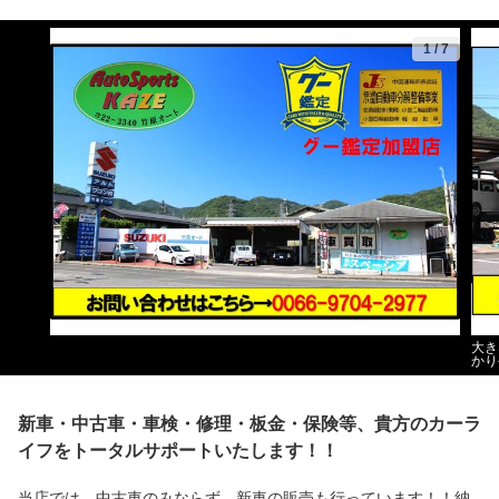
1
/
7
大き
かり
新車・中古車・車検・修理・板金・保険等、貴方のカーラ
イフをトータルサポートいたします！！
当店では、中古車のみならず、新車の販売も行っています！！納