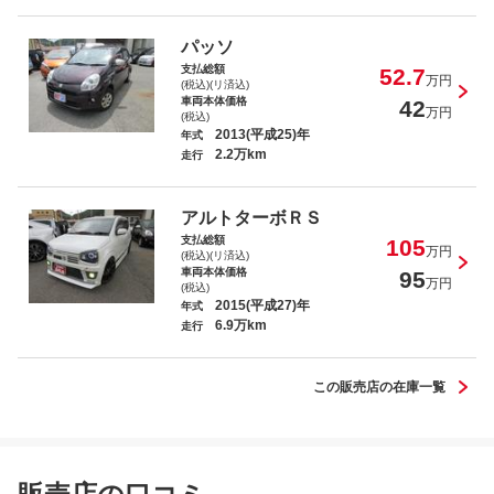
フレアカスタムスタイル ＸＴ
パッソ
支払総額
52.7
万円
(税込)(リ済込)
車両本体価格
42
万円
(税込)
2013(平成25)年
年式
2.2万km
走行
ミライース Ｇ ＳＡＩＩＩ
アルトターボＲＳ
支払総額
105
万円
(税込)(リ済込)
車両本体価格
95
万円
(税込)
2015(平成27)年
年式
6.9万km
ワゴンＲ ハイブリッドＦＸ
走行
この販売店の在庫一覧
キャリイトラック ＫＣエアコン・パワ