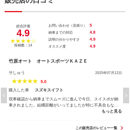
販売店の口コミ
ステ
5
お問い合わせ（見積り）
総合評価
4.9
4.8
納車までの対応
4.9
説明の分かりやすさ
★★★★☆
投稿数：14
4.9
オススメ度
竹原オート オートスポーツＫＡＺＥ
サしゅう
2025年07月12日
★★★★★
5.0
購入した車
スズキスイフト
現車確認から納車までスムーズに進んで今日、スイスポが納
車されました。結構距離がいってましたが特に不具合もなく
快調です。 ノーマルではないですが、かっこよく仕上がって
もっと見る
おりすごく気に入っております。 県内ですが距離があってま
あまあ大変でしたが購入した甲斐がありました。
この販売店のレビュー一覧