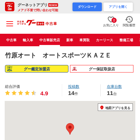
グーネットアプリ
RENEW
ダウンロード
アプリを開く
メアド不要で問い合わせ可能
0
お気に入り
閲覧履歴
中古車
輸入車
中古車販売店
新車
車買取
カーリース
整備工場
竹原オート オートスポーツＫＡＺＥ
グー鑑定加盟店
グー保証取扱店
総合評価
投稿数
在庫台数
14
11
4.9
件
台
地図アプリを見る