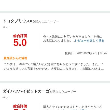
くお願いします。
トヨタプリウスα
を購入したユーザー
ヨシ
総合評価
色々と迅速にご対応いただきました。本当に
5.0
お世話になりました。...
レビューを詳しく見る
投稿日：2026年03月26日 08:47
販売店からの返答
この度は、当社にてご購入いただき誠にありがとうございました。また、こ
のような嬉しいお言葉をいただき、大変励みになります。ご対応につきまし
てもご安心いただけたとのことで、私も嬉しく思っております。店内の雰囲
気までお褒めいただき、スタッフ一同大変光栄です。今後もお車のことで何
かございましたら、どんな些細なことでもお気軽にご相談ください。末永く
お付き合いさせていただければ幸いです。改めまして、この度は誠にありが
ダイハツハイゼットカーゴ
を購入したユーザー
とうございました。
みぃ
総合評価
購入させていただきました。ありがとうござ