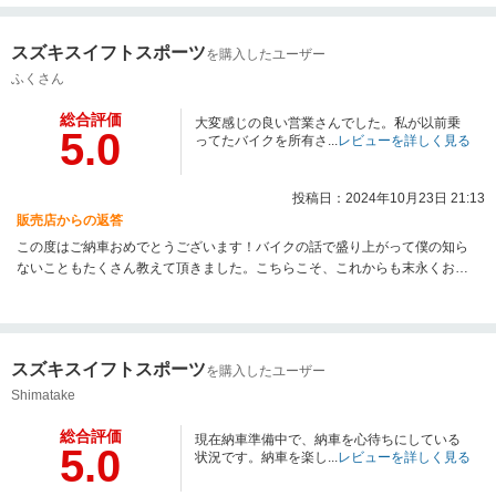
スズキスイフトスポーツ
を購入したユーザー
ふくさん
総合評価
大変感じの良い営業さんでした。私が以前乗
5.0
ってたバイクを所有さ...
レビューを詳しく見る
投稿日：2024年10月23日 21:13
販売店からの返答
この度はご納車おめでとうございます！バイクの話で盛り上がって僕の知ら
ないこともたくさん教えて頂きました。こちらこそ、これからも末永くお付
き合いさせてください。オイル交換等々いつでもご来店お待ちしておりま
す！
スズキスイフトスポーツ
を購入したユーザー
Shimatake
総合評価
現在納車準備中で、納車を心待ちにしている
5.0
状況です。納車を楽し...
レビューを詳しく見る