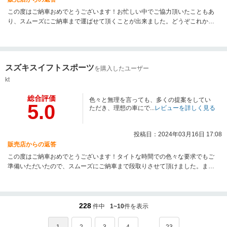
この度はご納車おめでとうございます！お忙しい中でご協力頂いたこともあ
り、スムーズにご納車まで運ばせて頂くことが出来ました。どうぞこれから
も末永いお付き合いよろしくお願いいたします！
スズキスイフトスポーツ
を購入したユーザー
kt
総合評価
色々と無理を言っても、多くの提案をしてい
5.0
ただき、理想の車にで...
レビューを詳しく見る
投稿日：2024年03月16日 17:08
販売店からの返答
この度はご納車おめでとうございます！タイトな時間での色々な要求でもご
準備いただいたので、スムーズにご納車まで段取りさせて頂けました。ま
た、いつでもご来店お待ちしております！今後ともよろしくお願いいたしま
す！
228
件中
1~10
件を表示
...
1
2
3
4
23