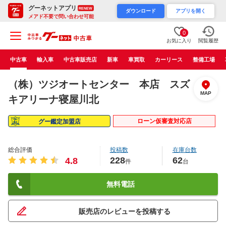
グーネットアプリ
RENEW
ダウンロード
アプリを開く
メアド不要で問い合わせ可能
0
お気に入り
閲覧履歴
中古車
輸入車
中古車販売店
新車
車買取
カーリース
整備工場
（株）ツジオートセンター 本店 スズ
MAP
キアリーナ寝屋川北
ローン仮審査対応店
グー鑑定加盟店
総合評価
投稿数
在庫台数
228
62
4.8
件
台
無料電話
販売店のレビューを投稿する