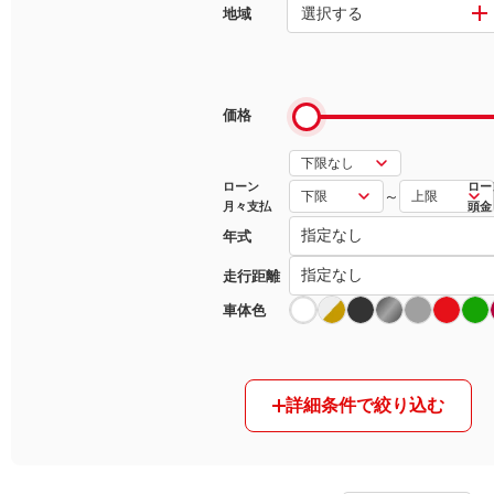
選択する
地域
マガジン
車カタログ
価格
自動車ローン
ローン
ロー
～
月々支払
頭金
保険
年式
レビュー
走行距離
車体色
価格相場
教習所
詳細条件で絞り込む
用語集