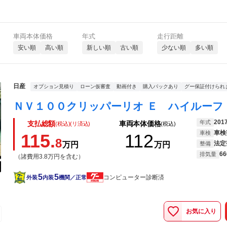
車両本体価格
年式
走行距離
安い順
高い順
新しい順
古い順
少ない順
多い順
日産
オプション見積り
ローン仮審査
動画付き
購入パックあり
グー保証付けられ
201
年式
支払総額
車両本体価格
(税込)(リ済込)
(税込)
車検
車検
115.
112
8
法定
万円
万円
整備
66
排気量
（諸費用3.8万円を含む）
5
5
コンピューター診断済
外装
内装
機関／正常
お気に入り