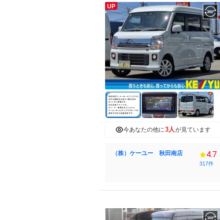
UP
3人
今あなたの他に
が見ています
（株）ケーユー 秋田南店
4.7
317件