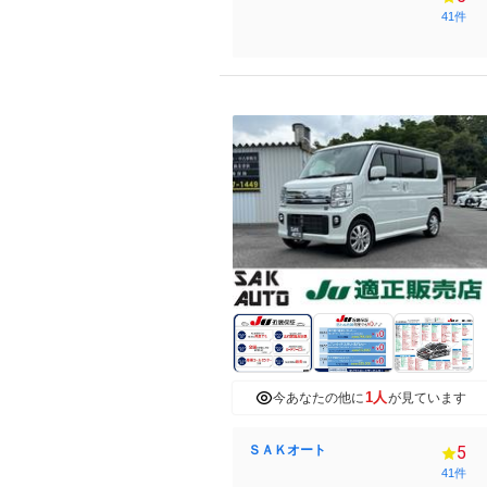
41件
1人
今あなたの他に
が見ています
ＳＡＫオート
5
41件