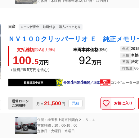
定休日：木曜日（年末年始12月27日～1月4日）
日産
ローン仮審査
動画付き
購入パックあり
201
年式
支払総額
車両本体価格
(税込)(リ済込)
(税込)
車検
車検
100.
92
5
法定
万円
万円
整備
66
排気量
（諸費用8.5万円を含む）
4
4
コンピューター
外装
内装
機関／正常
通常ローン
21,500
お気に入り
詳細
月々
円
ご利用時
住所：埼玉県上尾市浅間台２－５－４
営業時間：10：00-18：00
定休日：火曜日・水曜日