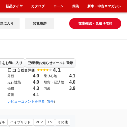
新品タイヤ
カタログ
ローン
保険
新車・中古車マガジン
気に入り
閲覧履歴
在庫確認・見積り依頼
件をお気に入り
新着お知らせメールに登録
4.1
口コミ
総合評価
4.0
4.1
外観
乗り心地
4.0
4.0
走行性能
燃費・経済性
4.3
3.9
価格
内装
4.1
装備
レビューコメントを見る
（
8件
）
ゼル
ハイブリッド
PHV
EV
その他