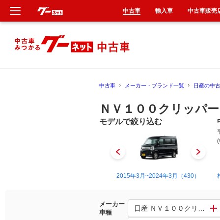
中古車
輸入車
中古車販売
新車
中古車
中古車
メーカー・ブランド一覧
日産の中
輸入車
ＮＶ１００クリッパー
クルマ買取
モデルで絞り込む
カーリース
タイヤ交換
2013年12月~2015年3月（28）
2015年3月~2024年3月（430）
整備工場
メーカー
日産 ＮＶ１００クリッパー
車種
車検