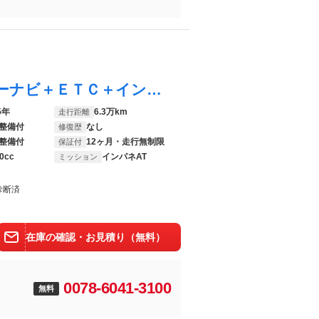
ＮＶ１００クリッパーリオ Ｅ 純正メモリーナビ＋ＥＴＣ＋インテリジェントキー＋エマブレ＋左側オートスライド＋キセノンヘッドライト＋純正１４インチアルミ！ドラレコの取付も承っております。お気軽にお問い合わせ下さい
5年
6.3万km
走行距離
整備付
なし
修復歴
整備付
12ヶ月・走行無制限
保証付
0cc
インパネAT
ミッション
診断済
在庫の確認・お見積り（無料）
0078-6041-3100
無料