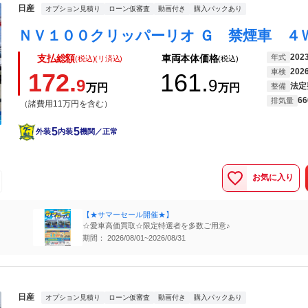
日産
オプション見積り
ローン仮審査
動画付き
購入パックあり
202
年式
支払総額
車両本体価格
(税込)(リ済込)
(税込)
202
車検
172.
161.
9
9
法定
万円
万円
整備
66
排気量
（諸費用11万円を含む）
5
5
外装
内装
機関／正常
お気に入り
【★サマーセール開催★】
☆愛車高価買取☆限定特選者を多数ご用意♪
期間： 2026/08/01~2026/08/31
日産
オプション見積り
ローン仮審査
動画付き
購入パックあり