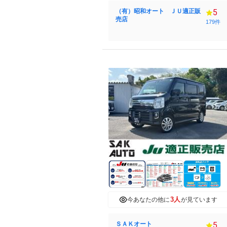
（有）昭和オート ＪＵ適正販
5
売店
179件
3人
今あなたの他に
が見ています
ＳＡＫオート
5