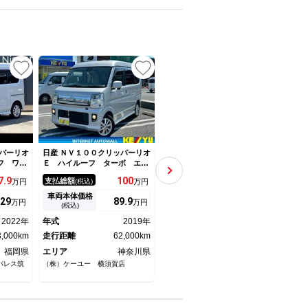
パーリオ
日産 ＮＶ１００クリッパーリオ
日産 ＮＶ１００クリッパーリオ
日産 
フ ワン
Ｅ ハイルーフ ターボ エマ
Ｇ 有機ＥＬ１０型パナソニッ
Ｅ 
リーナビ
ージェンシーブレーキ ＥＴ
クナビ／両側パワスラ／左電動
ＤＶ
7.
9
100
94
支払総額
支払総額
支払
万円
(税込)
万円
(税込)
万円
ートド
Ｃ 両側スライドドア 純正ナ
ステップ／衝突軽減／バックカ
ン 
ーキ バ
ビ ＣＤ・ＤＶＤ再生 Ｂｌｕ
メラ／ＤＶＤ／Ｂｌｕｅｔｏｏ
ドラ
車両本体価格
車両本体価格
車両
29
89.
9
89
万円
万円
万円
インド
ｅｔｏｏｔｈオーディオ フル
ｔｈ／ＥＴＣ／キセニン／プッ
ミホ
(税込)
(税込)
キー 地
セグＴＶ インテリキー オー
シュスタート／スマートキー／
ター
2022年
年式
2019年
年式
2021年
年式
ホイー
バーヘッドコンソール 電格ミ
１４ＡＷ／
突被
ビ ナビ
3,000km
ラー ＨＩＤランプ １４ＡＷ
走行距離
62,000km
走行距離
82,000km
走行
福岡県
エリア
神奈川県
エリア
大阪府
エリ
パレス筑
（株）ケーユー 横須賀店
トラストカーズひまわりガーデ
ダイハ
ン エコール・いずみ店
ＣＡＲ