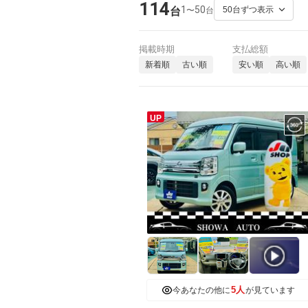
114
1
50
〜
台
台
掲載時期
支払総額
新着順
古い順
安い順
高い順
UP
5人
今あなたの他に
が見ています