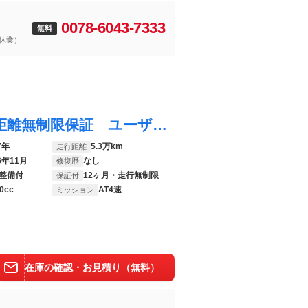
0078-6043-7333
無料
5日（夏季休業）
ＮＶ１００クリッパーリオ Ｅ １年間走行距離無制限保証 ユーザー買取 パワースライドドア 社外メモリナビ Ｂｌｕｅｔｏｏｔｈオーディオ スマートキー ドラレコ ＥＴＣ 衝突軽減ブレーキ 黒皮調シートカバー
7年
5.3万km
走行距離
6年11月
なし
修復歴
整備付
12ヶ月・走行無制限
保証付
0cc
AT4速
ミッション
在庫の確認・お見積り（無料）