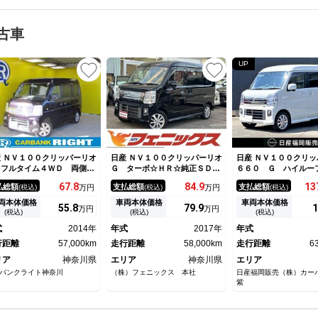
古車
UP
 ＮＶ１００クリッパーリオ
日産 ＮＶ１００クリッパーリオ
日産 ＮＶ１００クリッ
 フルタイム４ＷＤ 両側オ
Ｇ ターボ☆ＨＲ☆純正ＳＤナ
６６０ Ｇ ハイルー
トスライド
ビ☆フルセグＴＶ☆ＳＤ☆ＢＴ
オーナー 純正メモ
67.
8
84.
9
13
払総額
支払総額
支払総額
(税込)
万円
(税込)
万円
(税込)
☆ＵＳＢ☆純正ドライブレコー
ドラレコ付き 両側オ
ダー☆両側パワースライドドア
ア 前後衝突軽減ブレ
両本体価格
車両本体価格
車両本体価格
55.
8
79.
9
1
万円
万円
☆オートステップ☆リアヒータ
ックモニタ パワーウ
(税込)
(税込)
(税込)
ー☆純正１４インチアルミホイ
ウ インテリジェント
式
2014年
年式
2017年
年式
ール☆衝突軽減ブレーキ☆スマ
デジ ＥＴＣ アルミ
行距離
57,000km
ートキー
走行距離
58,000km
ル 記録簿 メモリナ
走行距離
6
ＴＶ
リア
神奈川県
エリア
神奈川県
エリア
バンクライト神奈川
（株）フェニックス 本社
日産福岡販売（株）カー
紫