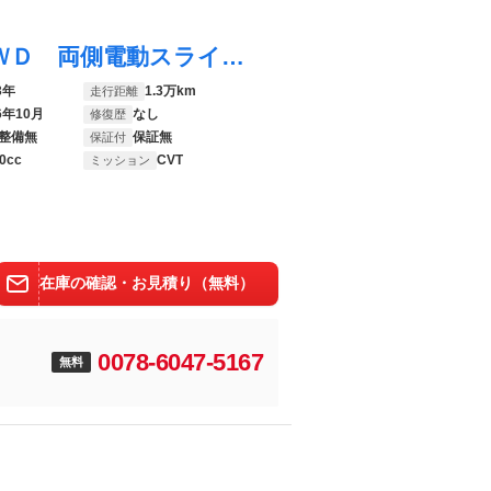
ＮＶ１００クリッパーリオ Ｇ 禁煙車 ４ＷＤ 両側電動スライドドア シートヒーター オーバーヘッドコンソール オートステップ 純正ナビ【ＣＤ ＤＶＤ ＴＶ ＵＳＢ ＡＵＸ ミュージックサーバー Ｂｌｕｅｔｏｏｔｈ】 バックカメラ コーナーセンサー レーンアシスト 衝突被害軽減サポート
3年
1.3万km
走行距離
6年10月
なし
修復歴
整備無
保証無
保証付
0cc
CVT
ミッション
在庫の確認・お見積り（無料）
0078-6047-5167
無料