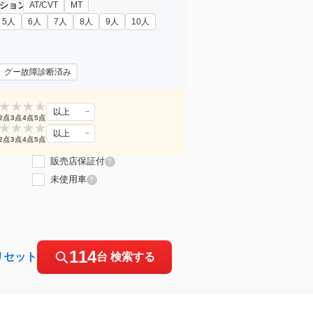
ション
AT/CVT
MT
5人
6人
7人
8人
9人
10人
グー故障診断済み
★
★
★
★
以上
2点
3点
4点
5点
★
★
★
★
以上
2点
3点
4点
5点
販売店保証付
?
未使用車
?
114
リセット
台 検索する