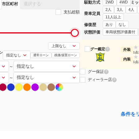
駆動方式
ミッ
2WD
4WD
選択する
市区町村
2人
3人
4人
支払総額
乗車定員
11人以上
修復歴
あり
なし
状態評価
車両状態評価書付
★
グー鑑定
?
外装
ン
1点
通常ローン
残価/据置ローン
★
内装
1点
～
グー保証
?
～
ディーラー店
?
条件を