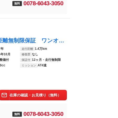
0078-6043-3050
無料
ＮＶ１００クリッパーリオ Ｅ １年間走行距離無制限保証 ワンオーナー ユーザー買取車 衝突軽減ブレーキ 走行１３５１３ｋｍ パワースライドドア 社外メモリナビ バックカメラ ドラレコ 車検令和８年１０月 タイヤ残り溝６ｍｍ
7年
1.4万km
走行距離
6年10月
なし
修復歴
整備付
12ヶ月・走行無制限
保証付
0cc
AT4速
ミッション
在庫の確認・お見積り（無料）
0078-6043-3050
無料