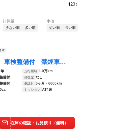
›
1
2
3
排気量
車検
少ない順
多い順
短い順
長い順
ます
ＮＶ１００クリッパーリオ Ｅ ハイルーフ 車検整備付 禁煙車 片側電動スライド ＣＤデッキ ＥＴＣ ディスチャージライト スペアキー付
7年
1.0万km
走行距離
整備付
なし
修復歴
整備付
6ヶ月・6000km
保証付
0cc
AT4速
ミッション
在庫の確認・お見積り（無料）