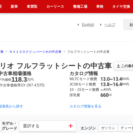
店
新車
車買取
カーリース
整備工場
車検
タイヤ交換
English
ヘルプ
お
古車
ＮＶ１００クリッパーリオの中古車
フルフラットシートの中古車
リオ フルフラットシートの中古車
この条
中古車相場価格
カタログ情報
118.3
13.0~13.4
km/L
WLTCモード燃費
平均価格
万円
13.8~16.4
km/L
JC08モード燃費
(中古車価格帯23~267.4万円)
--
km/L
10・15モード燃費
660
cc
排気量
相場表から探す
2013年12月~2015年3月（28）
2015年3月~2024年3月（430）
カタログ情報を見る
モデル・
リオ
選択する
エンジン
ガソリン
ディー
グレード