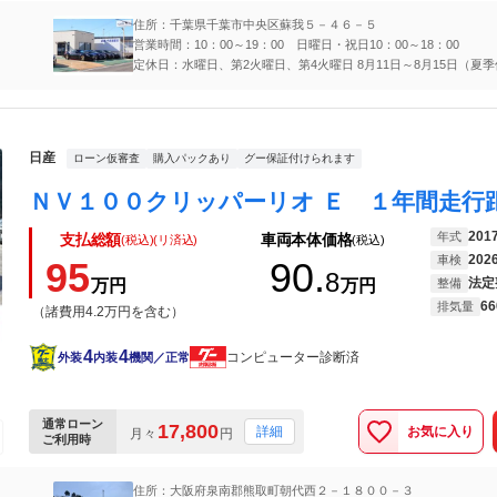
住所：千葉県千葉市中央区蘇我５－４６－５
営業時間：10：00～19：00 日曜日・祝日10：00～18：00
定休日：水曜日、第2火曜日、第4火曜日 8月11日～8月1
日産
ローン仮審査
購入パックあり
グー保証付けられます
201
年式
支払総額
車両本体価格
(税込)(リ済込)
(税込)
202
車検
95
90.
8
法定
万円
万円
整備
66
排気量
（諸費用4.2万円を含む）
4
4
コンピューター診断済
外装
内装
機関／正常
通常ローン
17,800
お気に入り
詳細
月々
円
ご利用時
住所：大阪府泉南郡熊取町朝代西２－１８００－３