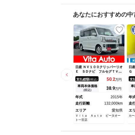
あなたにおすすめの中
日産 ＮＶ１００クリッパーリオ
日産
Ｅ ＳＤナビ フルセグＴＶ
Ｇ
スマートキー ＨＩＤヘッドラ
ー
50.
2
支払総額
支
(税込)
万円
イト 衝突軽減ブレーキ 片側
パワスラ Ｂｌｕｅｔｏｏｔ
車両本体価格
車
38.
9
万円
ｈ 純正１４インチアルミ
(税込)
年式
2015年
年
走行距離
132,000km
走
エリア
愛知県
エ
Ｖｉｔａ Ａｕｔｏ ビータオー
カー
ト一宮店