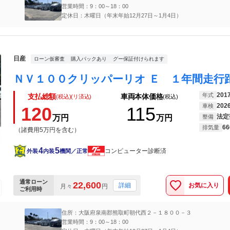
営業時間：9：00～18：00
定休日：木曜日（年末年始12月27日～1月4日）
日産
ローン仮審査
購入パックあり
グー保証付けられます
201
年式
支払総額
車両本体価格
(税込)(リ済込)
(税込)
202
車検
120
115
法定
万円
万円
整備
66
排気量
（諸費用5万円を含む）
4
5
コンピューター診断済
外装
内装
機関／正常
通常ローン
22,600
お気に入り
詳細
月々
円
ご利用時
住所：大阪府泉南郡熊取町朝代西２－１８００－３
営業時間：9：00～18：00