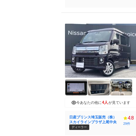
4人
今あなたの他に
が見ています
日産プリンス埼玉販売（株）
4.8
スカイラインプラザ上尾中央
29件
ディーラー