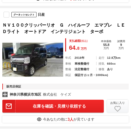
日産
グーネットセレクト
ＮＶ１００クリッパーリオ Ｇ ハイルーフ エマブレ ＬＥ
Ｄライト オートドア インテリジェント ターボ
支払総額
(税込)
本体価格
諸費用
55.8
9
64.
8
万円
万円
万円
年式
2018年
走行
12.8万km
車検
車検整備付
排気
660cc
整備
法定整備付
修復
あり
保証
保証付 (1ヶ月・1000km)
販売店保証
神奈川県横浜市旭区
株式会社 ケイズ
お気に入り
在庫を確認・見積り依頼する
3人
今あなたの他に
が見ています