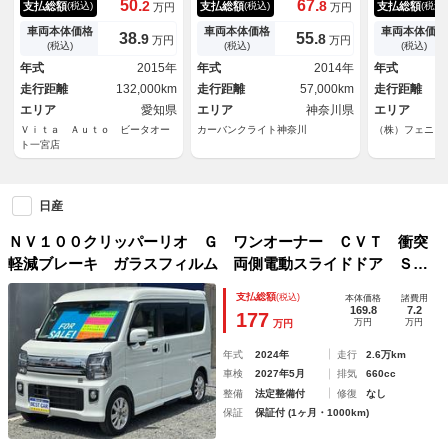
50.
67.
2
8
支払総額
支払総額
支払総額
(税込)
(税込)
(税込)
万円
万円
イト 衝突軽減ブレーキ 片側
☆ＵＳＢ☆純
パワスラ Ｂｌｕｅｔｏｏｔ
ダー☆両側パ
車両本体価格
車両本体価格
車両本体価格
38.
55.
9
8
万円
万円
ｈ 純正１４インチアルミ
☆オートステ
(税込)
(税込)
(税込)
ー☆純正１４
年式
2015年
年式
2014年
年式
ール☆衝突軽
走行距離
132,000km
走行距離
57,000km
走行距離
ートキー
エリア
愛知県
エリア
神奈川県
エリア
Ｖｉｔａ Ａｕｔｏ ビータオー
カーバンクライト神奈川
（株）フェニッ
ト一宮店
日産
ＮＶ１００クリッパーリオ Ｇ ワンオーナー ＣＶＴ 衝突
軽減ブレーキ ガラスフィルム 両側電動スライドドア ＳＤ
ナビ ＥＴＣ フルセグＴＶ バックカメラ オートステッ
支払総額
(税込)
本体価格
諸費用
プ クリアランスソナー ＬＥＤ オーバーヘッドコンソー
169.8
7.2
177
万円
万円
万円
ル Ｂｌｕｅｔｏｏｔｈ ステアリングリモコン スマートキ
ー×２
年式
2024年
走行
2.6万km
車検
2027年5月
排気
660cc
整備
法定整備付
修復
なし
保証
保証付 (1ヶ月・1000km)