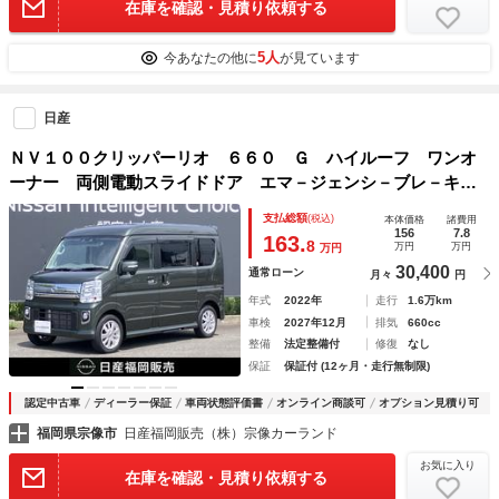
在庫を確認・見積り依頼する
5人
今あなたの他に
が見ています
日産
ＮＶ１００クリッパーリオ ６６０ Ｇ ハイルーフ ワンオ
ーナー 両側電動スライドドア エマ－ジェンシ－ブレ－キ
ＬＤＷ ＬＥＤヘッドライト ＡＡＣ パワーステアリング
支払総額
(税込)
本体価格
諸費用
インテリジェントキー アルミ １オーナー シートヒータ
156
7.8
163.
8
万円
万円
万円
ＷＳＲＳ 記録簿 ＡＢＳ
30,400
通常ローン
月々
円
年式
2022年
走行
1.6万km
車検
2027年12月
排気
660cc
整備
法定整備付
修復
なし
保証
保証付 (12ヶ月・走行無制限)
認定中古車
ディーラー保証
車両状態評価書
オンライン商談可
オプション見積り可
福岡県宗像市
日産福岡販売（株）宗像カーランド
お気に入り
在庫を確認・見積り依頼する