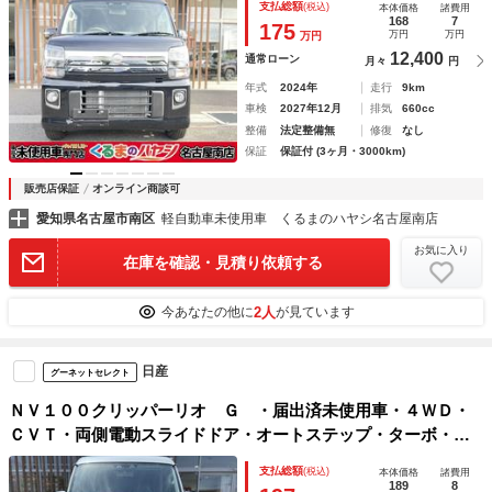
支払総額
(税込)
本体価格
諸費用
プ・ＬＥＤヘッドライト・アルミホイール
168
7
175
万円
万円
万円
12,400
通常ローン
月々
円
年式
2024年
走行
9km
車検
2027年12月
排気
660cc
整備
法定整備無
修復
なし
保証
保証付 (3ヶ月・3000km)
販売店保証
オンライン商談可
愛知県名古屋市南区
軽自動車未使用車 くるまのハヤシ名古屋南店
お気に入り
在庫を確認・見積り依頼する
2人
今あなたの他に
が見ています
日産
グーネットセレクト
ＮＶ１００クリッパーリオ Ｇ ・届出済未使用車・４ＷＤ・
ＣＶＴ・両側電動スライドドア・オートステップ・ターボ・シ
ートヒーター・ＵＳＢ電源ソケット・ハイルーフ・フォグラン
支払総額
(税込)
本体価格
諸費用
プ・ＬＥＤヘッドライト・アルミホイール
189
8