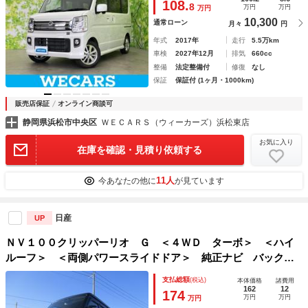
108.
8
万円
万円
万円
席
10,300
通常ローン
月々
円
年式
2017年
走行
5.5万km
車検
2027年12月
排気
660cc
整備
法定整備付
修復
なし
保証
保証付 (1ヶ月・1000km)
販売店保証
オンライン商談可
静岡県浜松市中央区
ＷＥＣＡＲＳ（ウィーカーズ）浜松東店
お気に入り
在庫を確認・見積り依頼する
11人
今あなたの他に
が見ています
日産
UP
ＮＶ１００クリッパーリオ Ｇ ＜４ＷＤ ターボ＞ ＜ハイ
ルーフ＞ ＜両側パワースライドドア＞ 純正ナビ バックカ
メラ ＥＴＣ プッシュスタート スマートキー ディスチャ
支払総額
(税込)
本体価格
諸費用
ージヘッドライト＆フォグランプ オートステップ 安全装置
162
12
174
万円
万円
万円