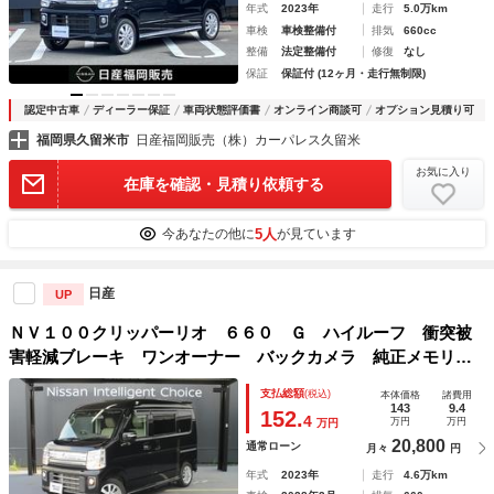
年式
2023年
走行
5.0万km
車検
車検整備付
排気
660cc
整備
法定整備付
修復
なし
保証
保証付 (12ヶ月・走行無制限)
認定中古車
ディーラー保証
車両状態評価書
オンライン商談可
オプション見積り可
福岡県久留米市
日産福岡販売（株）カーパレス久留米
お気に入り
在庫を確認・見積り依頼する
5人
今あなたの他に
が見ています
日産
UP
ＮＶ１００クリッパーリオ ６６０ Ｇ ハイルーフ 衝突被
害軽減ブレーキ ワンオーナー バックカメラ 純正メモリー
ナビ オートライト 運転席シートヒーター ＥＴＣ インテ
支払総額
(税込)
本体価格
諸費用
リジェントキー オートステップ
143
9.4
152.
4
万円
万円
万円
20,800
通常ローン
月々
円
年式
2023年
走行
4.6万km