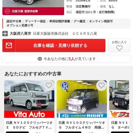
車検
2028年2月
排気
660cc
整備
法定整備付
修復
なし
保証
保証付 (12ヶ月・走行無制限)
認定中古車
ディーラー保証
車両状態評価書
グー鑑定
オンライン商談可
オプション見積り可
大阪府八尾市
日産大阪販売株式会社 ＵＣＡＲＳ八尾
お気に入り
在庫を確認・見積り依頼する
5人
今あなたの他に
が見ています
あなたにおすすめの中古車
日産 ＮＶ１００クリッパーリオ
日産 ＮＶ１００クリッパーリオ
日産 ＮＶ１０
Ｅ ＳＤナビ フルセグＴＶ
Ｇ フルタイム４ＷＤ 両側オ
Ｇ ターボ☆
スマートキー ＨＩＤヘッドラ
ートスライド
ビ☆フルセグ