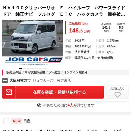
ＮＶ１００クリッパーリオ Ｅ ハイルーフ パワースライド
ドア 純正ナビ フルセグ ＥＴＣ バックカメラ 衝突被害
軽減 踏み間違い防止 ドラレコ Ｒソナー 純正１４インチ
支払総額
(税込)
本体価格
諸費用
ＡＷ シートヒーター ＬＥＤヘッドランプ オートハイビー
142.9
5.6
148.
5
万円
万円
万円
ム
年式
2023年
走行
1.5万km
車検
2026年11月
排気
660cc
整備
法定整備付
修復
なし
保証
保証付 (12ヶ月・走行無制限)
販売店保証
車両状態評価書
グー鑑定
オンライン商談可
大阪府枚方市
ジョブカーズ 枚方東店
お気に入り
在庫を確認・見積り依頼する
4人
今あなたの他に
が見ています
日産
NEW