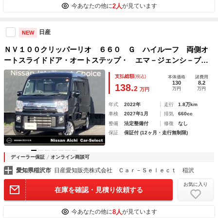
2人
今あなたの他に
が見ています
日産
NEW
ＮＶ１００クリッパーリオ ６６０ Ｇ ハイルーフ 両側オ
ートスライドドア・オートステップ・ エマ－ジェンシ－ブレ
－キ ＬＤＷ ＬＥＤヘッドライト ＡＡＣ パワーステアリ
支払総額
(税込)
本体価格
諸費用
ング インテリジェントキー アルミ １オーナー ＥＴＣ
130
8.2
138.
2
万円
万円
万円
シートヒータ ＷＳＲＳ
年式
2022年
走行
1.8万km
車検
2027年1月
排気
660cc
整備
法定整備付
修復
なし
保証
保証付 (12ヶ月・走行無制限)
ディーラー保証
オンライン商談可
愛知県稲沢市
日産愛知販売株式会社 Ｃａｒ－Ｓｅｌｅｃｔ 稲沢
お気に入り
在庫を確認・見積り依頼する
8人
今あなたの他に
が見ています