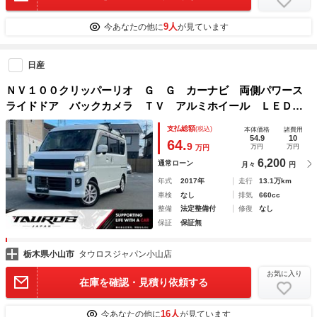
9人
今あなたの他に
が見ています
日産
ＮＶ１００クリッパーリオ Ｇ Ｇ カーナビ 両側パワース
ライドドア バックカメラ ＴＶ アルミホイール ＬＥＤヘ
ッドライト エアコン ＥＴＣ スマートキープッシュスター
支払総額
(税込)
本体価格
諸費用
ト
54.9
10
64.
9
万円
万円
万円
6,200
通常ローン
月々
円
年式
2017年
走行
13.1万km
車検
なし
排気
660cc
整備
法定整備付
修復
なし
保証
保証無
栃木県小山市
タウロスジャパン小山店
お気に入り
在庫を確認・見積り依頼する
16人
今あなたの他に
が見ています