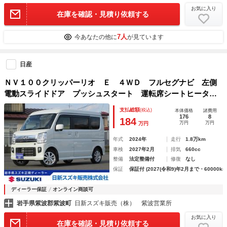
お気に入り
在庫を確認・見積り依頼する
7人
今あなたの他に
が見ています
日産
ＮＶ１００クリッパーリオ Ｅ ４ＷＤ フルセグナビ 左側
電動スライドドア プッシュスタート 運転席シートヒータ
ー オートエアコン オートライト 衝突被害軽減システム
支払総額
(税込)
本体価格
諸費用
アイドリングストップ 横滑り防止機能 盗難防止システム
176
8
184
万円
万円
万円
ステアリングリモコン
年式
2024年
走行
1.8万km
車検
2027年2月
排気
660cc
整備
法定整備付
修復
なし
保証
保証付 (2027(令和9)年2月まで・60000km
ディーラー保証
オンライン商談可
岩手県紫波郡紫波町
日新スズキ販売（株） 紫波営業所
お気に入り
在庫を確認・見積り依頼する