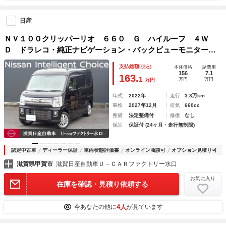
日産
ＮＶ１００クリッパーリオ ６６０ Ｇ ハイルーフ ４Ｗ
Ｄ ドラレコ・純正ナビゲーション・バックビューモニター・
ディスチャージヘッドライト・ＥＴＣ・シートヒーター・両側
支払総額
(税込)
本体価格
諸費用
電動スライドドア・保証期間：１年（走行距離無制限）
156
7.1
163.
1
万円
万円
万円
年式
2022年
走行
3.3万km
車検
2027年12月
排気
660cc
整備
法定整備付
修復
なし
保証
保証付 (24ヶ月・走行無制限)
認定中古車
ディーラー保証
車両状態評価書
オンライン商談可
オプション見積り可
滋賀県甲賀市
滋賀日産自動車Ｕ－ＣＡＲファクトリー水口
お気に入り
在庫を確認・見積り依頼する
4人
今あなたの他に
が見ています