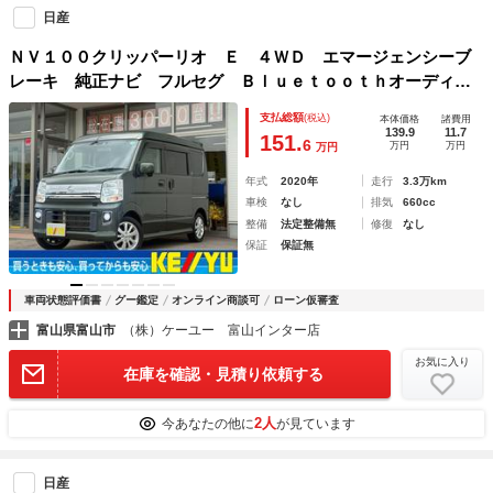
日産
ＮＶ１００クリッパーリオ Ｅ ４ＷＤ エマージェンシーブ
レーキ 純正ナビ フルセグ Ｂｌｕｅｔｏｏｔｈオーディ
オ バックカメラ ＥＴＣ２．０ オートスライドドア ＬＥ
支払総額
(税込)
本体価格
諸費用
Ｄオートライト 車線逸脱警告 シートヒーター スマートキ
139.9
11.7
151.
6
万円
万円
万円
ー
年式
2020年
走行
3.3万km
車検
なし
排気
660cc
整備
法定整備無
修復
なし
保証
保証無
車両状態評価書
グー鑑定
オンライン商談可
ローン仮審査
富山県富山市
（株）ケーユー 富山インター店
お気に入り
在庫を確認・見積り依頼する
2人
今あなたの他に
が見ています
日産