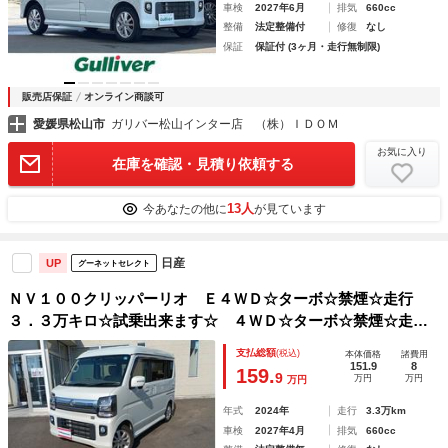
車検
2027年6月
排気
660cc
整備
法定整備付
修復
なし
保証
保証付 (3ヶ月・走行無制限)
販売店保証
オンライン商談可
愛媛県松山市
ガリバー松山インター店 （株）ＩＤＯＭ
お気に入り
在庫を確認・見積り依頼する
13人
今あなたの他に
が見ています
日産
UP
グーネットセレクト
ＮＶ１００クリッパーリオ Ｅ４ＷＤ☆ターボ☆禁煙☆走行
３．３万キロ☆試乗出来ます☆ ４ＷＤ☆ターボ☆禁煙☆走行
３．３万キロ☆衝突軽減ブレーキ☆オートハイビーム☆車線逸
支払総額
(税込)
本体価格
諸費用
脱警報☆パワスラ☆切替４ＷＤ☆インテリキー☆プッシュスタ
151.9
8
159.
9
万円
万円
万円
ート☆オーバーヘッドシェルフ☆ＬＥＤライト☆フォグ☆試乗
ＯＫ☆
年式
2024年
走行
3.3万km
車検
2027年4月
排気
660cc