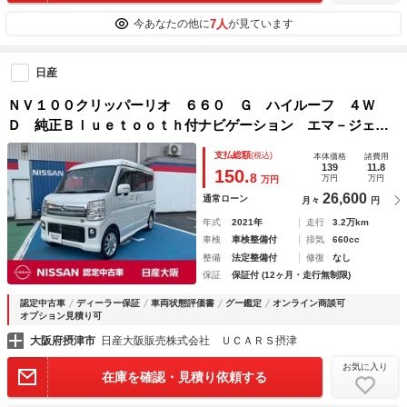
7人
今あなたの他に
が見ています
日産
ＮＶ１００クリッパーリオ ６６０ Ｇ ハイルーフ ４Ｗ
Ｄ 純正Ｂｌｕｅｔｏｏｔｈ付ナビゲーション エマ－ジェン
シ－ブレ－キ リアカメラ ＬＥＤヘッドライト ＡＡＣ パ
支払総額
(税込)
本体価格
諸費用
ワーステアリング インテリジェントキー アルミ １オーナ
139
11.8
150.
8
万円
万円
万円
ー ＥＴＣ シートヒータ ＷＳＲＳ
26,600
通常ローン
月々
円
年式
2021年
走行
3.2万km
車検
車検整備付
排気
660cc
整備
法定整備付
修復
なし
保証
保証付 (12ヶ月・走行無制限)
認定中古車
ディーラー保証
車両状態評価書
グー鑑定
オンライン商談可
オプション見積り可
大阪府摂津市
日産大阪販売株式会社 ＵＣＡＲＳ摂津
お気に入り
在庫を確認・見積り依頼する