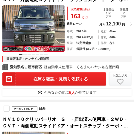
シートヒーター・ＵＳＢ電源ソケット・ハイルーフ・フォグラ
支払総額
(税込)
本体価格
諸費用
ンプ・ＬＥＤヘッドライト・アルミホイール
156
7
163
万円
万円
万円
12,100
通常ローン
月々
円
年式
2024年
走行
6km
車検
2027年12月
排気
660cc
整備
法定整備無
修復
なし
保証
保証付 (3ヶ月・3000km)
販売店保証
オンライン商談可
愛知県名古屋市南区
軽自動車未使用車 くるまのハヤシ名古屋南店
お気に入り
在庫を確認・見積り依頼する
6人
今あなたの他に
が見ています
日産
グーネットセレクト
ＮＶ１００クリッパーリオ Ｇ ・届出済未使用車・２ＷＤ・
ＣＶＴ・両側電動スライドドア・オートステップ・ターボ・シ
ートヒーター・ＵＳＢ電源ソケット・ハイルーフ・フォグラン