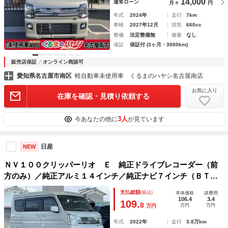
14,000
通常ローン
月々
円
年式
2024年
走行
7km
車検
2027年12月
排気
660cc
整備
法定整備無
修復
なし
保証
保証付 (3ヶ月・3000km)
販売店保証
オンライン商談可
愛知県名古屋市南区
軽自動車未使用車 くるまのハヤシ名古屋南店
お気に入り
在庫を確認・見積り依頼する
3人
今あなたの他に
が見ています
日産
NEW
ＮＶ１００クリッパーリオ Ｅ 純正ドライブレコーダー（前
方のみ）／純正アルミ１４インチ／純正ナビ７インチ（ＢＴ／
ＡＭ／ＦＭ）／バックカメラ／片側パワースライドドア／フル
支払総額
(税込)
本体価格
諸費用
セグテレビ／スペアキー／記録簿／取扱説明書／保証書
106.4
3.4
109.
8
万円
万円
万円
年式
2022年
走行
3.8万km