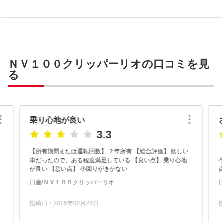
ＮＶ１００クリッパーリオの口コミを見
る
乗り心地が良い
3.3
【所有期間または運転回数】 ２年所有 【総合評価】 欲しい
【
車だったので、ある程度満足している 【良い点】 乗り心地
が良い 【悪い点】 小回りがきかない
日産/ＮＶ１００クリッパーリオ
投稿日：2015年02月22日