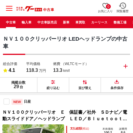
0
お気に入り
閲覧履歴
中古車
輸入車
中古車販売店
新車
車買取
カーリース
整備工場
ＮＶ１００クリッパーリオ LEDヘッドランプの中古
車
総合評価
平均価格
燃費
（WLTCモード）
4.1
118.3
13.3
万円
km/l
掲載台数
29
台
絞り込む
並び替え
条件保存
日産
NEW
ＮＶ１００クリッパーリオ Ｅ 保証書／社外 ＳＤナビ／電
動スライドドア／ヘッドランプ ＬＥＤ／Ｂｌｕｅｔｏｏｔｈ
接続／ＥＴＣ／ＥＢＤ付ＡＢＳ／横滑り防止装置／フルセグＴ
支払総額
(税込)
本体価格
諸費用
Ｖ／ＤＶＤ／禁煙車／エアバッグ 運転席／エアバッグ 助手
100.2
8.6