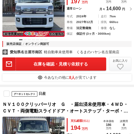
197
万円
万円
万円
14,600
通常ローン
月々
円
年式
2024年
走行
7km
車検
2027年12月
排気
660cc
整備
法定整備無
修復
なし
保証
保証付 (3ヶ月・3000km)
販売店保証
オンライン商談可
愛知県名古屋市南区
軽自動車未使用車 くるまのハヤシ名古屋南店
お気に入り
在庫を確認・見積り依頼する
8人
今あなたの他に
が見ています
日産
グーネットセレクト
ＮＶ１００クリッパーリオ Ｇ ・届出済未使用車・４ＷＤ・
ＣＶＴ・両側電動スライドドア・オートステップ・ターボ・シ
ートヒーター・ＵＳＢ電源ソケット・ハイルーフ・フォグラン
支払総額
(税込)
本体価格
諸費用
プ・ＬＥＤヘッドライト・アルミホイール
186
8
194
万円
万円
万円