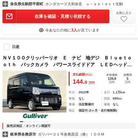
奈良県生駒郡平群町
ホンダカーズ大和奈良 ｕ－ｓｅｌｅｃｔ生駒
お気に入り
在庫を確認・見積り依頼する
3人
今あなたの他に
が見ています
日産
ＮＶ１００クリッパーリオ Ｅ ナビ 地デジ Ｂｌｕｅｔｏ
ｏｔｈ バックカメラ パワースライドドア ＬＥＤヘッドラ
イト 前後ドライブレコーダー ＥＴＣ Ｌオートライト Ｕ
支払総額
(税込)
本体価格
諸費用
ＳＢ パーキングセンサー マット バイザー スマートキー
139.8
5
144.
8
万円
万円
万円
年式
2022年
走行
1.1万km
車検
なし
排気
660cc
整備
法定整備付
修復
なし
保証
保証付 (3ヶ月・走行無制限)
販売店保証
オンライン商談可
岐阜県各務原市
ガリバー２１号各務原店（株）ＩＤＯＭ