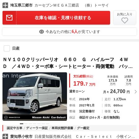
埼玉県三郷市
カーセブンＭＥＧＡ三郷店 （株）トーサイ
お気に入り
在庫を確認・見積り依頼する
6人
今あなたの他に
が見ています
日産
ＮＶ１００クリッパーリオ ６６０ Ｇ ハイルーフ ４Ｗ
Ｄ ／４ＷＤ・ターボ車・シートヒーター・両側電動 バック
モニタ－ ＡＣ ＬＥＤヘッド フルセグＴＶ ワンオーナ
支払総額
(税込)
本体価格
諸費用
－ ４ＷＤ 禁煙車 ＥＴＣ シートヒータ スマートキー＆
171.9
7.8
179.
7
万円
万円
万円
プッシュスタート エアＢ ＡＷ ＰＳ
24,700
通常ローン
月々
円
年式
2024年
走行
1.2万km
車検
2027年1月
排気
660cc
整備
法定整備付
修復
なし
保証
保証付 (24ヶ月・走行無制限)
認定中古車
ディーラー保証
車両状態評価書
グー鑑定
愛知県小牧市
日産愛知販売株式会社 Ｃａｒ－Ｓｅｌｅｃｔ 小牧インター