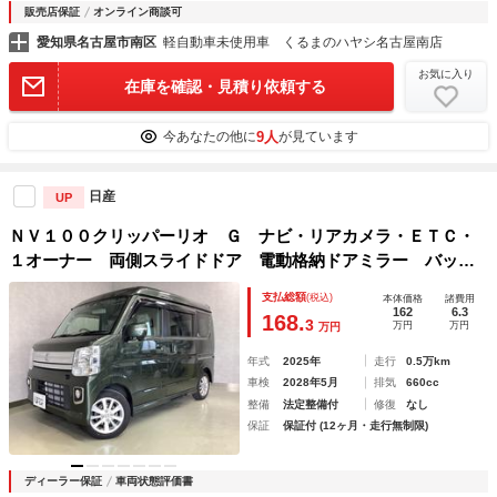
販売店保証
オンライン商談可
愛知県名古屋市南区
軽自動車未使用車 くるまのハヤシ名古屋南店
お気に入り
在庫を確認・見積り依頼する
9人
今あなたの他に
が見ています
日産
UP
ＮＶ１００クリッパーリオ Ｇ ナビ・リアカメラ・ＥＴＣ・
１オーナー 両側スライドドア 電動格納ドアミラー バック
モニタ－ 横滑り防止機能 オートマチックハイビーム ブル
支払総額
(税込)
本体価格
諸費用
ートゥース ターボ ＡＣ ＬＥＤヘッド フルセグＴＶ イ
162
6.3
168.
3
万円
万円
万円
モビ
年式
2025年
走行
0.5万km
車検
2028年5月
排気
660cc
整備
法定整備付
修復
なし
保証
保証付 (12ヶ月・走行無制限)
ディーラー保証
車両状態評価書