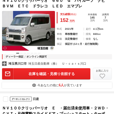
ＮＶ１００クリッパーリオ ６６０ Ｇ ハイルーフ ナビ
ＢＶＭ ＥＴＣ ドラレコ ＬＥＤ エマブレ
支払総額
(税込)
本体価格
諸費用
145
7
152
万円
万円
万円
年式
2021年
走行
4.1万km
車検
車検整備付
排気
660cc
整備
法定整備付
修復
なし
保証
保証付 (12ヶ月・走行無制限)
ディーラー保証
オンライン商談可
埼玉県川口市
埼玉日産自動車（株） Ｕ－ｃａｒｓ川口
お気に入り
在庫を確認・見積り依頼する
6人
今あなたの他に
が見ています
日産
グーネットセレクト
ＮＶ１００クリッパーリオ Ｅ ・届出済未使用車・２ＷＤ・
ＣＶＴ・片側電動スライドドア・プッシュスタート・ターボ・