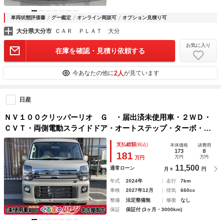
車両状態評価書
グー鑑定
オンライン商談可
オプション見積り可
大分県大分市
ＣＡＲ ＰＬＡＴ 大分
お気に入り
在庫を確認・見積り依頼する
2人
今あなたの他に
が見ています
日産
ＮＶ１００クリッパーリオ Ｇ ・届出済未使用車・２ＷＤ・
ＣＶＴ・両側電動スライドドア・オートステップ・ターボ・シ
ートヒーター・ＵＳＢ電源ソケット・ハイルーフ・フォグラン
支払総額
(税込)
本体価格
諸費用
プ・ＬＥＤヘッドライト・アルミホイール
173
8
181
万円
万円
万円
11,500
通常ローン
月々
円
年式
2024年
走行
7km
車検
2027年12月
排気
660cc
整備
法定整備無
修復
なし
保証
保証付 (3ヶ月・3000km)