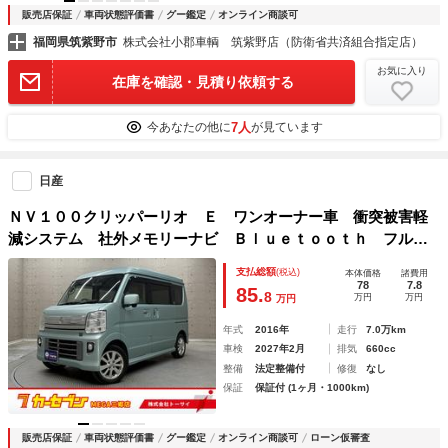
販売店保証
車両状態評価書
グー鑑定
オンライン商談可
福岡県筑紫野市
株式会社小郡車輌 筑紫野店（防衛省共済組合指定店）
お気に入り
在庫を確認・見積り依頼する
7人
今あなたの他に
が見ています
日産
ＮＶ１００クリッパーリオ Ｅ ワンオーナー車 衝突被害軽
減システム 社外メモリーナビ Ｂｌｕｅｔｏｏｔｈ フルセ
グ バックカメラ スマートキー ＥＴＣ 片側電動スライド
支払総額
(税込)
本体価格
諸費用
ドア 純正アルミ ＬＥＤヘッドライト 電動格納ミラー
78
7.8
85.
8
万円
万円
万円
年式
2016年
走行
7.0万km
車検
2027年2月
排気
660cc
整備
法定整備付
修復
なし
保証
保証付 (1ヶ月・1000km)
販売店保証
車両状態評価書
グー鑑定
オンライン商談可
ローン仮審査