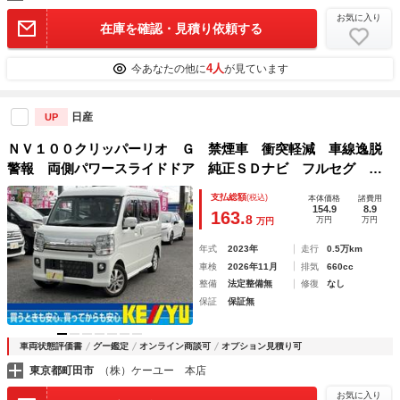
お気に入り
在庫を確認・見積り依頼する
4人
今あなたの他に
が見ています
日産
UP
ＮＶ１００クリッパーリオ Ｇ 禁煙車 衝突軽減 車線逸脱
警報 両側パワースライドドア 純正ＳＤナビ フルセグ Ｂ
Ｔオーディオ バックカメラ クリアランスソナー ＬＥＤヘ
支払総額
(税込)
本体価格
諸費用
ッドライト フォグ オートライト スマートキー ＥＴＣ
154.9
8.9
163.
8
万円
万円
万円
２．０
年式
2023年
走行
0.5万km
車検
2026年11月
排気
660cc
整備
法定整備無
修復
なし
保証
保証無
車両状態評価書
グー鑑定
オンライン商談可
オプション見積り可
東京都町田市
（株）ケーユー 本店
お気に入り