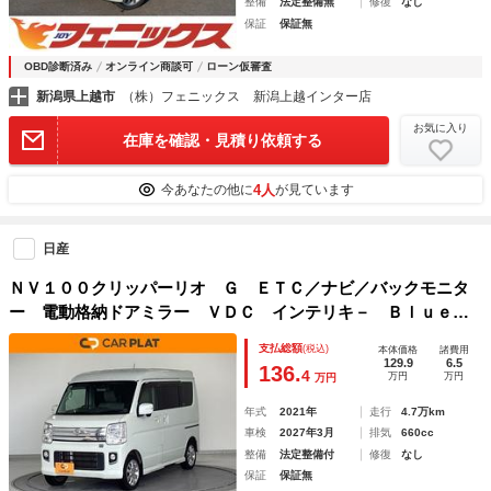
整備
法定整備無
修復
なし
保証
保証無
OBD診断済み
オンライン商談可
ローン仮審査
新潟県上越市
（株）フェニックス 新潟上越インター店
お気に入り
在庫を確認・見積り依頼する
4人
今あなたの他に
が見ています
日産
ＮＶ１００クリッパーリオ Ｇ ＥＴＣ／ナビ／バックモニタ
ー 電動格納ドアミラー ＶＤＣ インテリキ－ Ｂｌｕｅｔ
ｏｏｔｈ 盗難防止システム ターボ フルセグ Ｂモニタ
支払総額
(税込)
本体価格
諸費用
ー ベンチシート ＬＥＤヘッドライト ＡＢＳ ナビＴＶ
129.9
6.5
136.
4
万円
万円
万円
ＰＳ
年式
2021年
走行
4.7万km
車検
2027年3月
排気
660cc
整備
法定整備付
修復
なし
保証
保証無