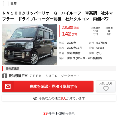
日産
ＮＶ１００クリッパーリオ Ｇ ハイルーフ 車高調 社外マ
フラー ドライブレコーダー前後 社外クルコン 両側パワー
スライドドア 社外ナビ フルセグＴＶ バックカメラ ＥＴ
支払総額
(税込)
本体価格
諸費用
Ｃ インテリアパネル シートカバー
136
6
142
万円
万円
万円
年式
2020年
走行
5.7万km
車検
2027年12月
排気
660cc
整備
法定整備付
修復
なし
保証
保証付 (12ヶ月・走行無制限)
販売店保証
愛知県瀬戸市
ＺＥＥＫ ＡＵＴＯ ジークオート
お気に入り
在庫を確認・見積り依頼する
8人
今あなたの他に
が見ています
29
件中 1~29
件を表示