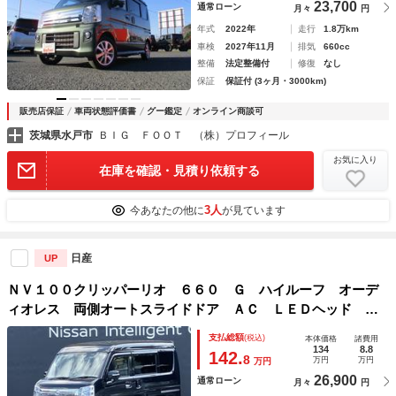
23,700
通常ローン
月々
円
年式
2022年
走行
1.8万km
車検
2027年11月
排気
660cc
整備
法定整備付
修復
なし
保証
保証付 (3ヶ月・3000km)
販売店保証
車両状態評価書
グー鑑定
オンライン商談可
茨城県水戸市
ＢＩＧ ＦＯＯＴ （株）プロフィール
お気に入り
在庫を確認・見積り依頼する
3人
今あなたの他に
が見ています
日産
UP
ＮＶ１００クリッパーリオ ６６０ Ｇ ハイルーフ オーデ
ィオレス 両側オートスライドドア ＡＣ ＬＥＤヘッド ワ
ンオーナ－ シートヒータ スマートキー＆プッシュスター
支払総額
(税込)
本体価格
諸費用
ト エアＢ キーフリー 助手席エアバッグ パワーウィンド
134
8.8
142.
8
万円
万円
万円
ウ ＰＳ ＡＢＳ ＤＣＢＳ
26,900
通常ローン
月々
円