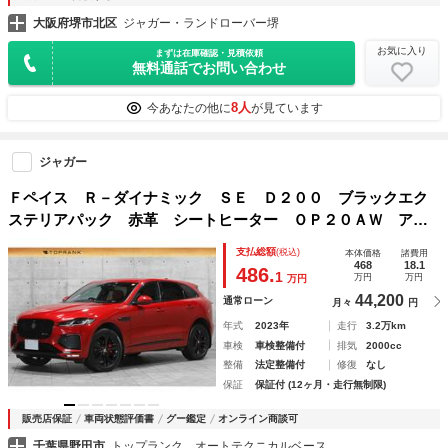
大阪府堺市北区
ジャガー・ランドローバー堺
お気に入り
まずは在庫確認・見積依頼
無料通話でお問い合わせ
8人
今あなたの他に
が見ています
ジャガー
Ｆペイス Ｒ－ダイナミック ＳＥ Ｄ２００ ブラックエク
ステリアパック 赤革 シートヒーター ＯＰ２０ＡＷ アダ
プティブダイナミクス ヘッドアップディスプレイ ＭＥＲＩ
支払総額
(税込)
本体価格
諸費用
ＤＩＡＮサウンド ３Ｄサラウンドカメラ アダプティブクル
468
18.1
486.
1
万円
万円
万円
ーズ 車検整備付
44,200
通常ローン
月々
円
年式
2023年
走行
3.2万km
車検
車検整備付
排気
2000cc
整備
法定整備付
修復
なし
保証
保証付 (12ヶ月・走行無制限)
販売店保証
車両状態評価書
グー鑑定
オンライン商談可
千葉県野田市
トップランク オートテクニカルベース