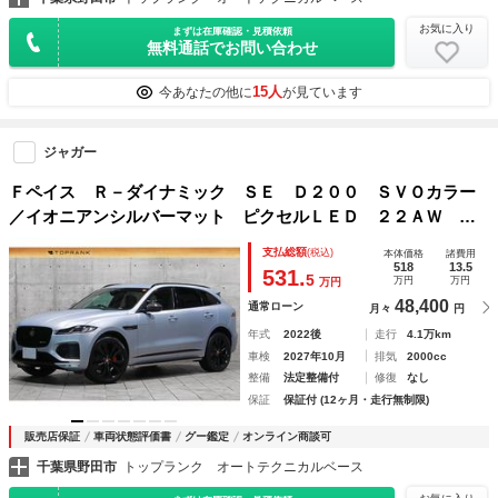
お気に入り
まずは在庫確認・見積依頼
無料通話でお問い合わせ
15人
今あなたの他に
が見ています
ジャガー
Ｆペイス Ｒ－ダイナミック ＳＥ Ｄ２００ ＳＶＯカラー
／イオニアンシルバーマット ピクセルＬＥＤ ２２ＡＷ サ
イドステップ ダイナミックハンドリングＰ ウィンザーレザ
支払総額
(税込)
本体価格
諸費用
ー シートクーラー ＭＥＲＩＤＩＡＮサラウンド ３Ｄビュ
518
13.5
531.
5
万円
万円
万円
ー 車検Ｒ９／１０
48,400
通常ローン
月々
円
年式
2022後
走行
4.1万km
車検
2027年10月
排気
2000cc
整備
法定整備付
修復
なし
保証
保証付 (12ヶ月・走行無制限)
販売店保証
車両状態評価書
グー鑑定
オンライン商談可
千葉県野田市
トップランク オートテクニカルベース