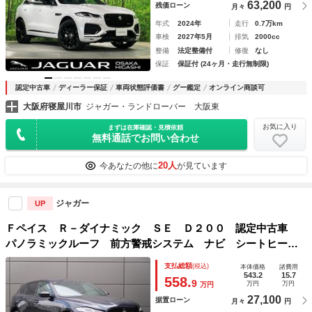
63,200
残価ローン
月々
円
年式
2024年
走行
0.7万km
車検
2027年5月
排気
2000cc
整備
法定整備付
修復
なし
保証
保証付 (24ヶ月・走行無制限)
認定中古車
ディーラー保証
車両状態評価書
グー鑑定
オンライン商談可
大阪府寝屋川市
ジャガー・ランドローバー 大阪東
お気に入り
まずは在庫確認・見積依頼
無料通話でお問い合わせ
20人
今あなたの他に
が見ています
ジャガー
UP
Ｆペイス Ｒ－ダイナミック ＳＥ Ｄ２００ 認定中古車
パノラミックルーフ 前方警戒システム ナビ シートヒータ
ー メモリ機能付シート ＭＥＩＲＩＤＩＡＮサウンド オー
支払総額
(税込)
本体価格
諸費用
トハイビーム 純正２０インチアルミ
543.2
15.7
558.
9
万円
万円
万円
27,100
据置ローン
月々
円