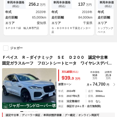
チＡＷ／シートヒーター／パワ
ディングパノラミックサンルー
ン＆ヒーター
車両本体価格
車両本体価格
車両本体価格
256.
137
2
万円
万円
ーシート／パワーバックドア／
フ 黒革シート シートヒータ
Ｎ ブラック
(税込)
(税込)
(税込)
デジタルメーター／フルセグＴ
ー 電動リアゲート ブライン
アダプティブ
年式
2020年
年式
2016年
年式
Ｖ／全方位カメラ／ステアリン
ドスポットモニター ＥＴＣ
ビ ３Ｄビュ
走行距離
65,000km
走行距離
84,000km
走行距離
グヒータ
Ｗ レッドキ
エリア
愛知県
エリア
千葉県
証
エリア
ＳＰＯＲＴ緑 輸入車専門店
Ｇ－ＢＯＲＤＥＲ千葉北インター
トップランク 
店
ベース
ジャガー
Ｆペイス Ｒ－ダイナミック ＳＥ Ｄ２００ 認定中古車
固定ガラスルーフ フロントシートヒータ ワイヤレスデバイ
スチャージ プライバシーガラス
支払総額
(税込)
本体価格
諸費用
918
21.9
939.
9
万円
万円
万円
74,700
据置ローン
月々
円
年式
2024年
走行
50km
車検
2027年6月
排気
2000cc
整備
法定整備付
修復
なし
保証
保証付 (24ヶ月・走行無制限)
認定中古車
ディーラー保証
車両状態評価書
グー鑑定
オンライン商談可