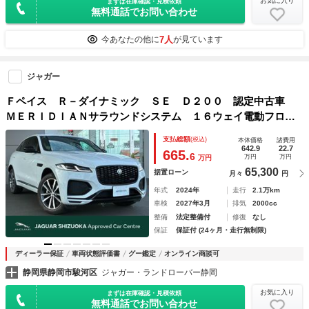
お気に入り
まずは在庫確認・見積依頼
無料通話でお問い合わせ
7人
今あなたの他に
が見ています
ジャガー
Ｆペイス Ｒ－ダイナミック ＳＥ Ｄ２００ 認定中古車
ＭＥＲＩＤＩＡＮサラウンドシステム １６ウェイ電動フロン
トシート ヒーター＆ベンチレーション シートメモリ パワ
支払総額
(税込)
本体価格
諸費用
ージェスチャーテールゲート プライバシーガラス 純正ドラ
642.9
22.7
665.
6
万円
万円
万円
イブレコーダー
65,300
据置ローン
月々
円
年式
2024年
走行
2.1万km
車検
2027年3月
排気
2000cc
整備
法定整備付
修復
なし
保証
保証付 (24ヶ月・走行無制限)
ディーラー保証
車両状態評価書
グー鑑定
オンライン商談可
静岡県静岡市駿河区
ジャガー・ランドローバー静岡
お気に入り
まずは在庫確認・見積依頼
無料通話でお問い合わせ