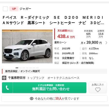
ジャガー
UP
Ｆペイス Ｒ－ダイナミック ＳＥ Ｄ２００ ＭＥＲＩＤＩ
ＡＮサウンド 黒革シート シートヒーター ナビ ３Ｄビュ
ーカメラ パークアシスト １９インチＡＷ メディアアダプ
支払総額
(税込)
本体価格
諸費用
ター 地デジチューナー ＬＥＤヘッドライト ２０２３ｙモ
425
13.6
438.
6
万円
万円
万円
デル 車検Ｒ１０．１
39,900
通常ローン
月々
円
年式
2023年
走行
4.2万km
車検
2028年1月
排気
2000cc
整備
法定整備付
修復
なし
保証
保証付 (12ヶ月・走行無制限)
販売店保証
オンライン商談可
千葉県野田市
トップランク オートテクニカルベース
お気に入り
まずは在庫確認・見積依頼
無料通話でお問い合わせ
10人
今あなたの他に
が見ています