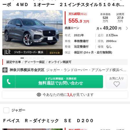
ーボ ４ＷＤ １オーナー ２１インチスタイル５１０４ホイ
ール スライディングパノラミックルーフ ブラックエクステ
支払総額
(税込)
本体価格
諸費用
リアパック ピクセルＬＥＤヘッドライト １６ｗａｙ電動調
528
27.9
555.
9
万円
万円
万円
節フロントシート
49,200
残価ローン
月々
円
年式
2021年
走行
2.5万km
車検
車検整備付
排気
2000cc
整備
法定整備付
修復
なし
保証
保証付 (24ヶ月・走行無制限)
認定中古車
ディーラー保証
オンライン商談可
神奈川県横浜市金沢区
ジャガー・ランドローバー・アプルーブド横浜ベイサイドマリーナ ミッドランズ株式会社
お気に入り
まずは在庫確認・見積依頼
無料通話でお問い合わせ
3人
今あなたの他に
が見ています
ジャガー
Ｆペイス Ｒ－ダイナミック ＳＥ Ｄ２００