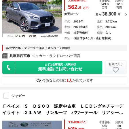
支払総額
(税込)
本体価格
諸費用
549.8
12.8
562.
6
万円
万円
万円
38,800
据置ローン
月々
円
年式
2022年
走行
3.7万km
車検
2027年3月
排気
2000cc
整備
法定整備付
修復
なし
保証
保証付 (24ヶ月・走行無制限)
認定中古車
ディーラー保証
オンライン商談可
兵庫県西宮市
ジャガー・ランドローバー西宮
お気に入り
まずは在庫確認・見積依頼
無料通話でお問い合わせ
1人
今あなたの他に
が見ています
ジャガー
Ｆペイス Ｓ Ｄ２００ 認定中古車 ＬＥＤシグネチャーデ
イライト ２１ＡＷ サンルーフ パワーテール リアシート
リリース フロントシートヒーター コンフィギュアブルイン
支払総額
(税込)
本体価格
諸費用
テリアライト ステアリングＨ
485
50
535