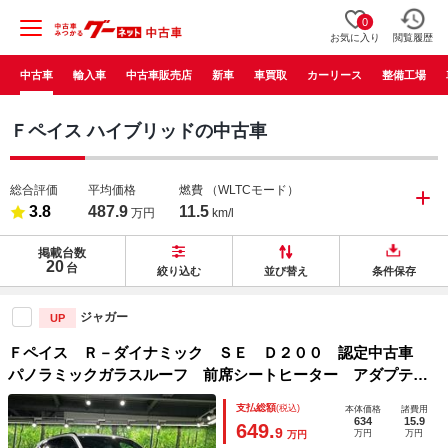
0
お気に入り
閲覧履歴
中古車
輸入車
中古車販売店
新車
車買取
カーリース
整備工場
Ｆペイス ハイブリッドの中古車
総合評価
平均価格
燃費
（WLTCモード）
3.8
487.9
11.5
万円
km/l
掲載台数
20
台
絞り込む
並び替え
条件保存
ジャガー
UP
Ｆペイス Ｒ－ダイナミック ＳＥ Ｄ２００ 認定中古車
パノラミックガラスルーフ 前席シートヒーター アダプティ
ブクルーズコントロール ＭＥＲＩＤＩＡＮサウンド フル液
支払総額
(税込)
本体価格
諸費用
晶メーター サラウンドカメラ ステアリングパドルシフト
634
15.9
649.
9
万円
万円
万円
メモリ付パワーシート