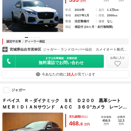
万円
万円
万円
年式
2024年
走行
1.3万km
車検
2027年1月
排気
2000cc
整備
法定整備付
修復
なし
保証
保証付 (24ヶ月・走行無制限)
認定中古車
ディーラー保証
宮城県仙台市若林区
ジャガー・ランドローバー仙台 カメイオート株式会社
お気に入り
まずは在庫確認・見積依頼
無料通話でお問い合わせ
18人
今あなたの他に
が見ています
ジャガー
Ｆペイス Ｒ－ダイナミック ＳＥ Ｄ２００ 黒革シート
ＭＥＲＩＤＩＡＮサウンド ＡＣＣ ３６０°カメラ レーンキ
ープ ナビ パワーシート シートヒーター 電動リアゲー
支払総額
(税込)
本体価格
諸費用
ト ＬＥＤヘッドライト ＵＳＢ 純正２０インチＡＷ ドラ
456.5
12.3
468.
8
万円
万円
万円
レコ ＥＴＣ