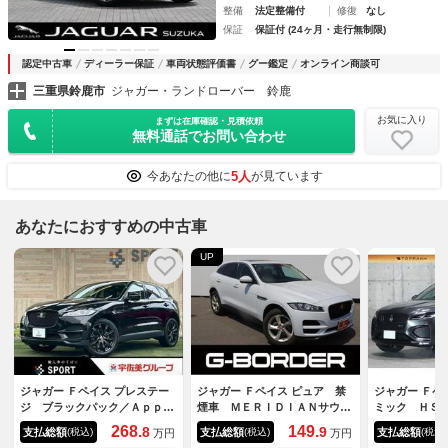
整備
法定整備付
修復
なし
保証
保証付 (24ヶ月・走行無制限)
認定中古車
ディーラー保証
車両状態評価書
グー鑑定
オンライン商談可
三重県鈴鹿市
ジャガー・ランドローバー 鈴鹿
お気に入り
まずは在庫確認・見積依頼
無料通話でお問い合わせ
5人
今あなたの他に
が見ています
あなたにおすすめの中古車
UP
ジャガー Ｆペイス プレステー
ジャガー Ｆペイス ピュア 禁
ジャガー Ｆペ
ジ ブラックパック／Ａｐｐｌ
煙車 ＭＥＲＩＤＩＡＮサウン
ミック ＨＳ
ｅＣａｒＰｌａｙ／ＭＥＲＩＤ
ドシステム 純正１０．２イン
パノラマＳＲ
268.
149.
8
9
支払総額
支払総額
支払総額
(税込)
(税込)
(税込)
万円
万円
ＩＡＮサウンド／ＯＰ２０イン
チナビ 全周囲カメラ スライ
レザーシート