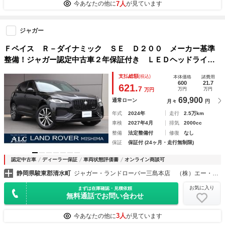
7人
今あなたの他に
が見ています
ジャガー
Ｆペイス Ｒ－ダイナミック ＳＥ Ｄ２００ メーカー基準
整備！ジャガー認定中古車２年保証付き ＬＥＤヘッドライ
ト 電動トランクゲート クルーズコントロール レザーシー
支払総額
(税込)
本体価格
諸費用
ト
600
21.7
621.
7
万円
万円
万円
69,900
通常ローン
月々
円
年式
2024年
走行
2.5万km
車検
2027年4月
排気
2000cc
整備
法定整備付
修復
なし
保証
保証付 (24ヶ月・走行無制限)
認定中古車
ディーラー保証
車両状態評価書
オンライン商談可
静岡県駿東郡清水町
ジャガー・ランドローバー三島本店 （株）エー・エル・シー
お気に入り
まずは在庫確認・見積依頼
無料通話でお問い合わせ
3人
今あなたの他に
が見ています