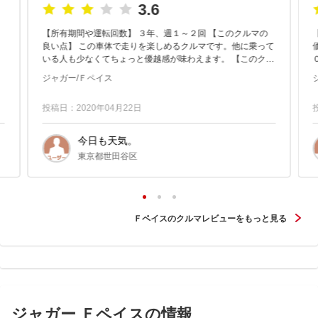
3.6
【所有期間や運転回数】 ３年、週１～２回 【このクルマの
良い点】 この車体で走りを楽しめるクルマです。他に乗って
いる人も少なくてちょっと優越感が味わえます。 【このクル
マの気になる点】 価格が高いのと安全装備が人世代遅れてい
ジャガー/Ｆペイス
るとこ...
投稿日：2020年04月22日
今日も天気。
東京都世田谷区
Ｆペイスのクルマレビューをもっと見る
ジャガー Ｆペイスの情報