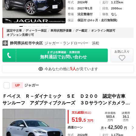
年式
2024年
走行
1.2万km
車検
2027年1月
排気
2000cc
整備
法定整備付
修復
なし
保証
保証付 (24ヶ月・走行無制限)
認定中古車
ディーラー保証
車両状態評価書
グー鑑定
オンライン商談可
オプション見積り可
静岡県浜松市中央区
ジャガー・ランドローバー 浜松
お気に入り
まずは在庫確認・見積依頼
無料通話でお問い合わせ
5人
今あなたの他に
が見ています
ジャガー
UP
Ｆペイス Ｒ－ダイナミック ＳＥ Ｄ２００ 認定中古車
サンルーフ アダプティブクルーズ ３Ｄサラウンドカメラ
パワーテールゲート 純正２０インチアルミ レッドブレーキ
支払総額
(税込)
本体価格
諸費用
キャリパー メモリー付パワーシート
503.4
16.1
519.
5
万円
万円
万円
42,500
残価ローン
月々
円
年式
2024年
走行
1.1万km