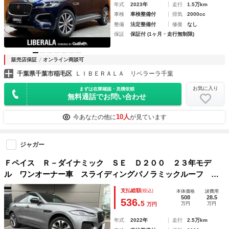
年式
2023年
走行
1.5万km
車検
車検整備付
排気
2000cc
整備
法定整備付
修復
なし
保証
保証付 (1ヶ月・走行無制限)
販売店保証
オンライン商談可
千葉県千葉市稲毛区
ＬＩＢＥＲＡＬＡ リベラーラ千葉
お気に入り
まずは在庫確認・見積依頼
無料通話でお問い合わせ
10人
今あなたの他に
が見ています
ジャガー
Ｆペイス Ｒ－ダイナミック ＳＥ Ｄ２００ ２３年モデ
ル ワンオーナー車 スライディングパノラミックルーフ ２
１インチアルミホイール 黒皮シート Ｆ電動シート（シート
支払総額
(税込)
本体価格
諸費用
ヒーター・ベンチレーション）電動テールゲート ＭＥＲＩＤ
508
28.5
536.
5
万円
万円
万円
ＩＡＮサウンド
年式
2022年
走行
2.5万km