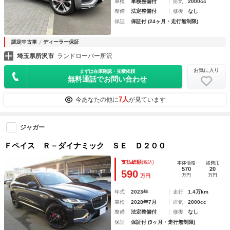
車検
車検整備付
排気
2000cc
整備
法定整備付
修復
なし
保証
保証付 (24ヶ月・走行無制限)
認定中古車
ディーラー保証
埼玉県所沢市
ランドローバー所沢
お気に入り
まずは在庫確認・見積依頼
無料通話でお問い合わせ
7人
今あなたの他に
が見ています
ジャガー
Ｆペイス Ｒ－ダイナミック ＳＥ Ｄ２００
支払総額
(税込)
本体価格
諸費用
570
20
590
万円
万円
万円
年式
2023年
走行
1.4万km
車検
2028年7月
排気
2000cc
整備
法定整備付
修復
なし
保証
保証付 (9ヶ月・走行無制限)