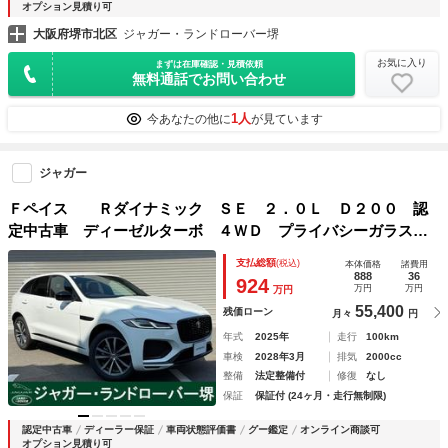
オプション見積り可
大阪府堺市北区
ジャガー・ランドローバー堺
お気に入り
まずは在庫確認・見積依頼
無料通話でお問い合わせ
1人
今あなたの他に
が見ています
ジャガー
Ｆペイス Ｒダイナミック ＳＥ ２．０Ｌ Ｄ２００ 認
定中古車 ディーゼルターボ ４ＷＤ プライバシーガラス
コンビニエンスパック イルミネーテッドトレッドプレート
支払総額
(税込)
本体価格
諸費用
888
36
924
万円
万円
万円
55,400
残価ローン
月々
円
年式
2025年
走行
100km
車検
2028年3月
排気
2000cc
整備
法定整備付
修復
なし
保証
保証付 (24ヶ月・走行無制限)
認定中古車
ディーラー保証
車両状態評価書
グー鑑定
オンライン商談可
オプション見積り可