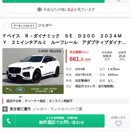
6人
今あなたの他に
が見ています
ジャガー
グーネットセレクト
Ｆペイス Ｒ－ダイナミック ＳＥ Ｄ２００ ２０２４Ｍ
Ｙ ２１インチアルミ ルーフレール アダプティブダイナミ
クス パノラミックルーフ コールドクライメントパック コ
支払総額
(税込)
本体価格
諸費用
ンフィギラブルダイナミクス プライバシーガラス パワー
639.9
21.6
661.
5
万円
万円
万円
ステアリングコラム
年式
2024年
走行
1.0万km
車検
2027年10月
排気
2000cc
整備
法定整備付
修復
なし
保証
保証付 (24ヶ月・走行無制限)
認定中古車
ディーラー保証
オンライン商談可
東京都三鷹市
ジャガー・ランドローバー三鷹
お気に入り
まずは在庫確認・見積依頼
無料通話でお問い合わせ