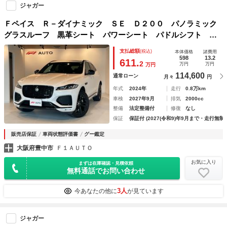
ジャガー
Ｆペイス Ｒ－ダイナミック ＳＥ Ｄ２００ パノラミック
グラスルーフ 黒革シート パワーシート パドルシフト Ｌ
ＥＤヘッドライト 禁煙車 レーンキープアシスト ３６０カ
支払総額
(税込)
本体価格
諸費用
メラ クルーズコントロール ＭＥＲＩＤＩＡＮサウインド
598
13.2
611.
2
万円
万円
万円
フル液晶メーター
114,600
通常ローン
月々
円
年式
2024年
走行
0.8万km
車検
2027年9月
排気
2000cc
整備
法定整備付
修復
なし
保証
保証付 (2027(令和9)年9月まで・走行無制
販売店保証
車両状態評価書
グー鑑定
大阪府豊中市
Ｆ１ＡＵＴＯ
お気に入り
まずは在庫確認・見積依頼
無料通話でお問い合わせ
3人
今あなたの他に
が見ています
ジャガー