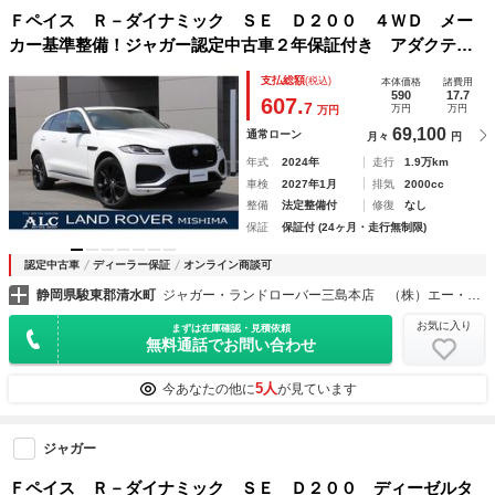
Ｆペイス Ｒ－ダイナミック ＳＥ Ｄ２００ ４ＷＤ メー
カー基準整備！ジャガー認定中古車２年保証付き アダクティ
ブクルーズコントロール レーンキープアシスト 全周囲カメ
支払総額
(税込)
本体価格
諸費用
ラ
590
17.7
607.
7
万円
万円
万円
69,100
通常ローン
月々
円
年式
2024年
走行
1.9万km
車検
2027年1月
排気
2000cc
整備
法定整備付
修復
なし
保証
保証付 (24ヶ月・走行無制限)
認定中古車
ディーラー保証
オンライン商談可
静岡県駿東郡清水町
ジャガー・ランドローバー三島本店 （株）エー・エル・シー
お気に入り
まずは在庫確認・見積依頼
無料通話でお問い合わせ
5人
今あなたの他に
が見ています
ジャガー
Ｆペイス Ｒ－ダイナミック ＳＥ Ｄ２００ ディーゼルタ