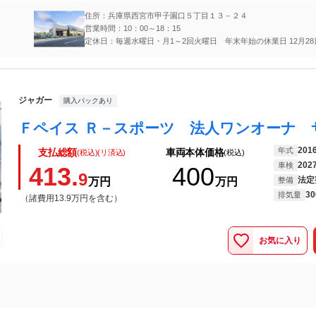
住所：兵庫県西宮市甲子園口５丁目１３－２４
営業時間：10：00～18：15
定休日：毎週水曜日・月1～2回火曜日 年末年始の休業日 12月28日
月3日(金)
ジャガー
購入パックあり
201
年式
支払総額
車両本体価格
(税込)(リ済込)
(税込)
202
車検
413.
400
9
法定
万円
万円
整備
30
排気量
（諸費用13.9万円を含む）
お気に入り