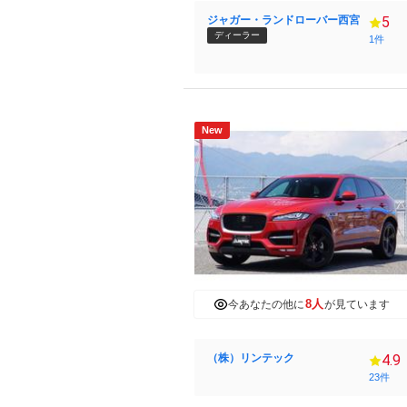
ジャガー・ランドローバー西宮
5
ディーラー
1件
New
8人
今あなたの他に
が見ています
（株）リンテック
4.9
23件