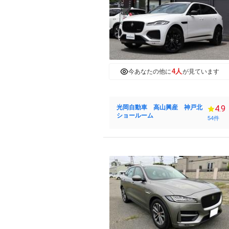
4人
今あなたの他に
が見ています
光岡自動車 高山興産 神戸北
4.9
ショールーム
54件