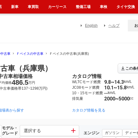
店
新車
車買取
カーリース
整備工場
車検
タイヤ交換
English
ヘルプ
お
の中古車
Ｆペイスの中古車
Ｆペイスの中古車(兵庫県)
古車（兵庫県）
この条
中古車相場価格
カタログ情報
486.5
9.8~14.3
km/L
WLTCモード燃費
平均価格
万円
10.1~15.8
km/L
JC08モード燃費
(中古車価格帯137~1298万円)
--
km/L
10・15モード燃費
2000~5000
cc
排気量
相場表から探す
カタログ情報を見る
モデル・
選択する
エンジン
ガソリン
ディー
グレード