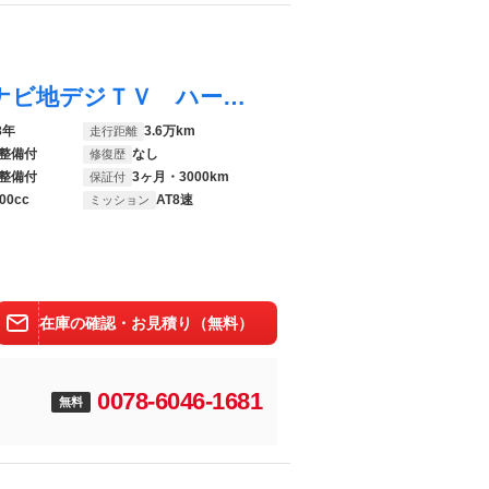
Ｆペイス Ｓ 禁煙車 ＬＥＤライト 純正ナビ地デジＴＶ ハーフレザー パノラミックサンルーフ 純正１９インチアルミ クリアランスソナー ３６０カメラ オートトランク シートヒーター マルチファンクションステアリング
8年
3.6万km
走行距離
整備付
なし
修復歴
整備付
3ヶ月・3000km
保証付
00cc
AT8速
ミッション
在庫の確認・お見積り（無料）
0078-6046-1681
無料