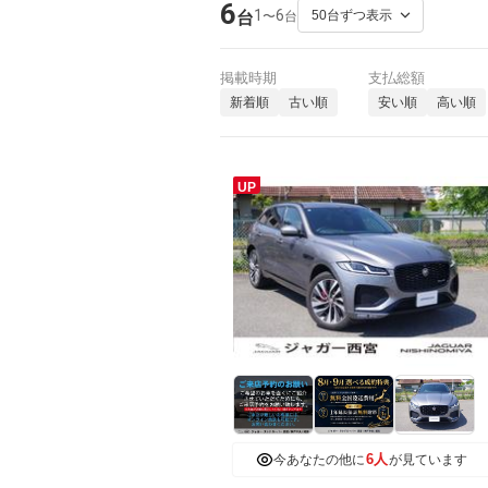
6
1
6
〜
台
台
掲載時期
支払総額
新着順
古い順
安い順
高い順
UP
6人
今あなたの他に
が見ています