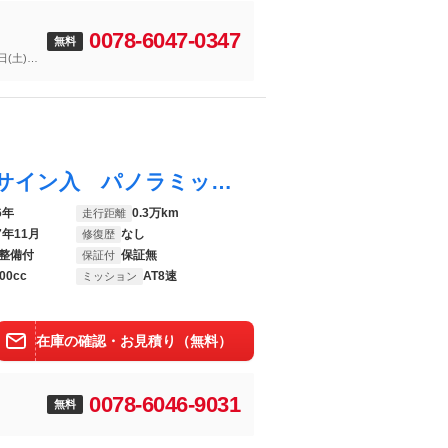
0078-6047-0347
無料
(土)～1
Ｆペイス Ｒ－スポーツ 法人ワンオーナ サイン入 パノラミックガラスルーフ トーラスレザーシート ナビ（地デジ／Ｂｌｕｅｔｏｏｔｈ） 前席パワーシート 前席シートヒーター 前後パークセンサー バックカメラ３６０°
6年
0.3万km
走行距離
7年11月
なし
修復歴
整備付
保証無
保証付
00cc
AT8速
ミッション
在庫の確認・お見積り（無料）
0078-6046-9031
無料