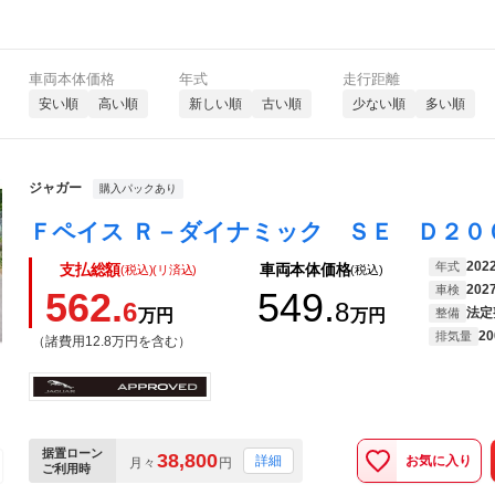
車両本体価格
年式
走行距離
安い順
高い順
新しい順
古い順
少ない順
多い順
ジャガー
購入パックあり
Ｆペイス Ｒ－ダイナミック ＳＥ Ｄ２０
202
年式
支払総額
車両本体価格
(税込)(リ済込)
(税込)
202
車検
562.
549.
6
8
法定
万円
万円
整備
20
排気量
（諸費用12.8万円を含む）
据置ローン
38,800
お気に入り
詳細
月々
円
ご利用時