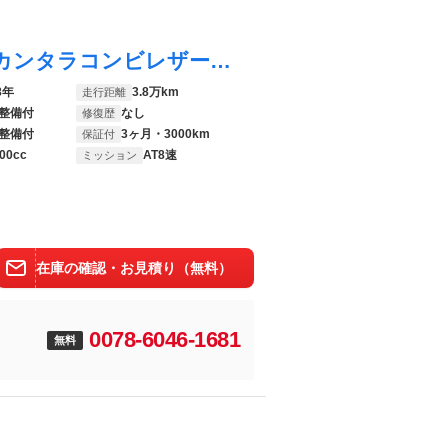
Ｆペイス Ｓ 禁煙車 ＬＥＤライト アルカンタラコンビレザー シートヒーター 純正ナビ地デジＴＶ クリアランスソナー ＥＴＣ 純正２０インチアルミ オートトランク クルーズコントロール パドルシフト ドラレコ
8年
3.8万km
走行距離
整備付
なし
修復歴
整備付
3ヶ月・3000km
保証付
00cc
AT8速
ミッション
在庫の確認・お見積り（無料）
0078-6046-1681
無料