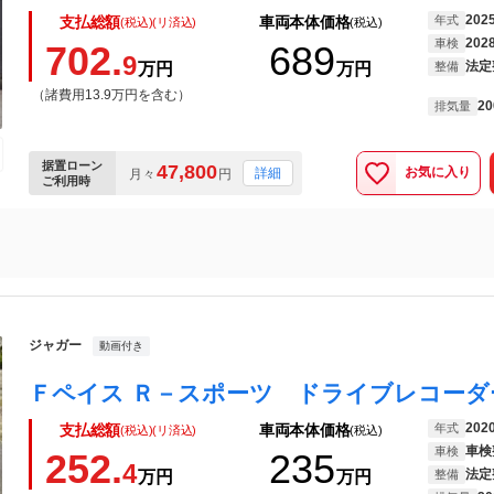
202
年式
支払総額
車両本体価格
(税込)(リ済込)
(税込)
202
車検
702.
689
9
法定
万円
万円
整備
（諸費用13.9万円を含む）
20
排気量
据置ローン
47,800
お気に入り
詳細
月々
円
ご利用時
ジャガー
動画付き
202
年式
支払総額
車両本体価格
(税込)(リ済込)
(税込)
車検
車検
252.
235
4
法定
万円
万円
整備