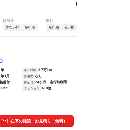
1
排気量
車検
少ない順
多い順
短い順
長い順
０
2年
3.7万km
走行距離
7年3月
なし
修復歴
整備付
24ヶ月・走行無制限
保証付
00cc
AT8速
ミッション
在庫の確認・お見積り（無料）