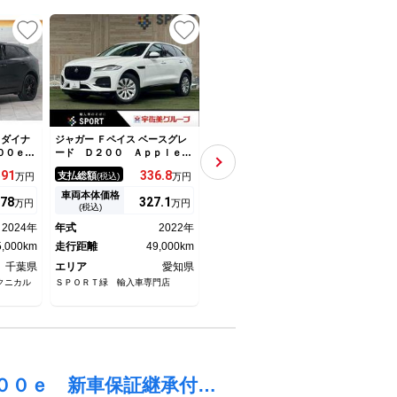
－ダイナ
ジャガー Ｆペイス ベースグレ
ジャガー Ｆペイス プレステー
ジャガ
４００ｅ
ード Ｄ２００ ＡｐｐｌｅＣ
ジ 全方位カメラ ベージュ
ツ 
ーマンス
ａｒＰｌａｙ／全方位カメラ／
革 前後席ヒーター 純正１９
ノラ
591
336.
8
199.
7
支払総額
支払総額
支払
万円
(税込)
万円
(税込)
万円
レーショ
アダプティブクルーズコントロ
ＡＷ 純正ナビ ＤＴＶ ＢＴ
ンテ
ＩＤＩＡ
ール／黒革シート／パワーバッ
＆ＵＳＢ音楽 ＥＴＣ２．０
ピー
車両本体価格
車両本体価格
車両
78
327.
1
183
万円
万円
万円
テリアＰ
クドア／パワーシート／ブライ
ＡＣＣ 衝突軽減＆車線保持＆
Ｗ 
(税込)
(税込)
クス ナ
ンドスポットモニター／純正ナ
死角補助 Ｒ２．３．４．５．
ラ 
2024年
年式
2022年
年式
2019年
年式
２１Ａ
ビ／ＬＥＤヘッドライト／パド
６．８ジャガー正規Ｄ点検整備
ＴＶ
 新車保
5,000km
ルシフト／ＥＴＣ
走行距離
49,000km
記録簿
走行距離
73,000km
ーシ
走行
千葉県
エリア
愛知県
エリア
茨城県
エリ
クニカル
ＳＰＯＲＴ緑 輸入車専門店
アースジャパンつくば店
高品質
Ｙ厚木
Ｆペイス Ｒ－ダイナミック ＨＳＥ Ｐ４００ｅ 新車保証継承付 ＰＨＥＶ ２１ＡＷ サンＲ コールドクライメートＰ アンビエント ３６０／３Ｄビュー フル液晶メーター 置充電 ＭＥＲＩＤＩＡＮ音響 ドラレコＦＲ マッサージ 後席電動リクライニング