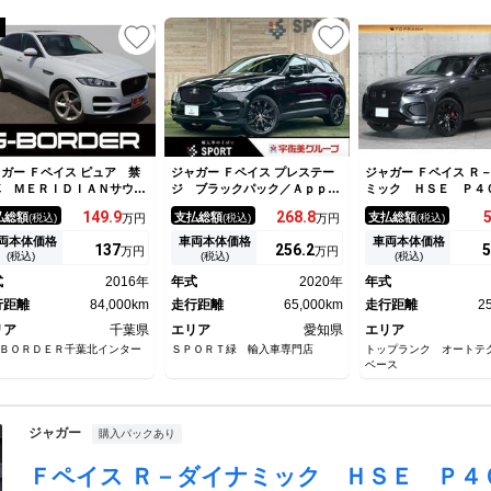
ガー Ｆペイス ピュア 禁
ジャガー Ｆペイス プレステー
ジャガー Ｆペイス Ｒ
車 ＭＥＲＩＤＩＡＮサウン
ジ ブラックパック／Ａｐｐｌ
ミック ＨＳＥ Ｐ
システム 純正１０．２イン
ｅＣａｒＰｌａｙ／ＭＥＲＩＤ
パノラマＳＲ パフォ
149.
9
268.
8
払総額
支払総額
支払総額
(税込)
万円
(税込)
万円
(税込)
ナビ 全周囲カメラ スライ
ＩＡＮサウンド／ＯＰ２０イン
レザーシート ベンチ
ィングパノラミックサンルー
チＡＷ／シートヒーター／パワ
ン＆ヒーター ＭＥＲ
両本体価格
車両本体価格
車両本体価格
137
256.
2
5
万円
万円
 黒革シート シートヒータ
ーシート／パワーバックドア／
Ｎ ブラックエクス
(税込)
(税込)
(税込)
 電動リアゲート ブライン
デジタルメーター／フルセグＴ
アダプティブダイナミ
式
2016年
年式
2020年
年式
スポットモニター ＥＴＣ
Ｖ／全方位カメラ／ステアリン
ビ ３Ｄビュー ＯＰ
行距離
84,000km
グヒータ
走行距離
65,000km
Ｗ レッドキャリパー
走行距離
2
証
リア
千葉県
エリア
愛知県
エリア
ＢＯＲＤＥＲ千葉北インター
ＳＰＯＲＴ緑 輸入車専門店
トップランク オートテ
ベース
ジャガー
購入パックあり