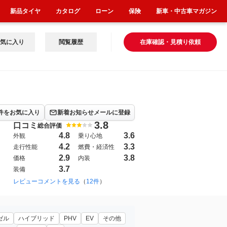
新品タイヤ
カタログ
ローン
保険
新車・中古車マガジン
気に入り
閲覧履歴
在庫確認・見積り依頼
件をお気に入り
新着お知らせメールに登録
3.8
口コミ
総合評価
4.8
3.6
外観
乗り心地
4.2
3.3
走行性能
燃費・経済性
2.9
3.8
価格
内装
3.7
装備
レビューコメントを見る
（
12件
）
ゼル
ハイブリッド
PHV
EV
その他