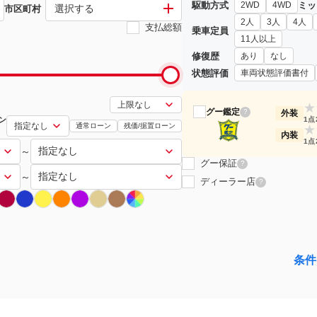
駆動方式
ミッ
2WD
4WD
選択する
市区町村
2人
3人
4人
支払総額
乗車定員
11人以上
修復歴
あり
なし
状態評価
車両状態評価書付
★
グー鑑定
?
外装
ン
1点
通常ローン
残価/据置ローン
★
内装
1点
～
グー保証
?
～
ディーラー店
?
条件