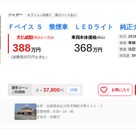
ジャガー
オプション見積り
購入パックあり
201
年式
支払総額
車両本体価格
(税込)(リ済込)
(税込)
車検
車検
388
368
法定
万円
万円
整備
30
排気量
（諸費用20万円を含む）
通常ローン
37,800
お気に入り
詳細
月々
円
ご利用時
住所：兵庫県加古川市平岡町中野６２１－１
営業時間：9:30～19：00
定休日：水曜日