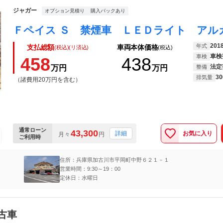
ジャガー
オプション見積り
購入パックあり
201
年式
支払総額
車両本体価格
(税込)(リ済込)
(税込)
車検
車検
458
438
法定
万円
万円
整備
30
排気量
（諸費用20万円を含む）
通常ローン
43,300
お気に入り
詳細
月々
円
ご利用時
住所：兵庫県加古川市平岡町中野６２１－１
営業時間：9:30～19：00
定休日：水曜日
古車