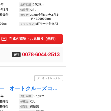
5年
0.5万km
走行距離
8年3月
なし
修復歴
整備付
2028(令和10)年3月ま
保証付
で・100000km
00cc
MTモード付きAT
ミッション
在庫の確認・お見積り（無料）
0078-6044-2513
無料
グーネットセレクト
Ｆペイス Ｒ－スポーツ ドライブレコーダー オートクルーズコントロール パワーシート ナビ 電動リアゲート アルミホイール スマートキー アイドリングストップ シートヒーター ＡＴ ＣＤ ＥＳＣ エアコン パワーステアリング
0年
5.7万km
走行距離
整備付
なし
修復歴
整備付
保証無
保証付