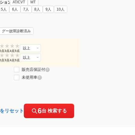
ション
AT/CVT
MT
5人
6人
7人
8人
9人
10人
グー故障診断済み
★
★
★
★
以上
2点
3点
4点
5点
★
★
★
★
以上
2点
3点
4点
5点
販売店保証付
?
未使用車
?
6
をリセット
台 検索する