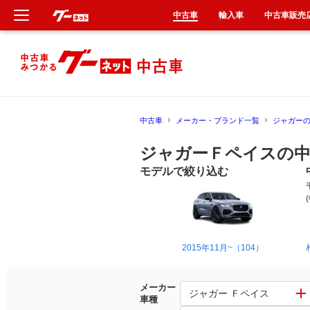
中古車
輸入車
中古車販売
新車
中古車
中古車
メーカー・ブランド一覧
ジャガー
輸入車
ジャガーＦペイスの中
クルマ買取
モデルで絞り込む
カーリース
タイヤ交換
2015年11月~（104）
整備工場
メーカー
ジャガー Ｆペイス
車種
車検