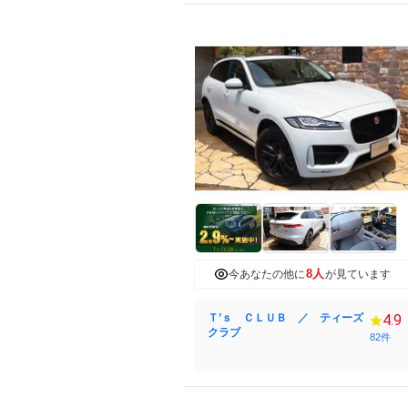
8人
今あなたの他に
が見ています
Ｔ’ｓ ＣＬＵＢ ／ ティーズ
4.9
クラブ
82件