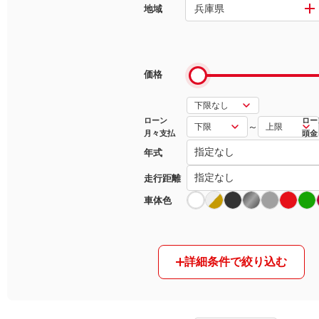
兵庫県
地域
マガジン
車カタログ
価格
自動車ローン
ローン
ロー
～
月々支払
頭金
保険
年式
レビュー
走行距離
車体色
価格相場
教習所
詳細条件で絞り込む
用語集