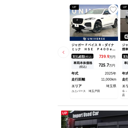
UP
UP
ジャガー Ｆペイス Ｒ－ダイナ
ジャ
ミック ＨＳＥ Ｐ４００ｅ
煙
パノラマガラスルーフ 黒革シ
ド
739.
9
支払総額
支
(税込)
万円
ート アップルカープレイ 全
チ
周囲カメラ アダプティブクル
デ
車両本体価格
車
725.
7
万円
ーズコントロール ＭＥＲＩＤ
フ
(税込)
ＩＡＮサウンド 純正ナビ 前
ー
年式
2025年
年
席シートヒーター 前席パワー
ド
シート １オーナー 禁煙車
走行距離
11,000km
走
エリア
埼玉県
エ
ユニバース 埼玉戸田
Ｇ－
店
UP