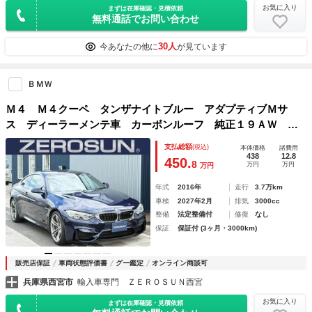
お気に入り
まずは在庫確認・見積依頼
無料通話でお問い合わせ
30人
今あなたの他に
が見ています
ＢＭＷ
Ｍ４ Ｍ４クーペ タンザナイトブルー アダプティブＭサ
ス ディーラーメンテ車 カーボンルーフ 純正１９ＡＷ Ｍ
コンパウンドブレーキ 黒ダコタレザー Ｐシフト クルコ
支払総額
(税込)
本体価格
諸費用
ン 純正ナビ フルセグＴＶ Ｂモニター ＨＵＤ 禁煙
438
12.8
450.
8
万円
万円
万円
年式
2016年
走行
3.7万km
車検
2027年2月
排気
3000cc
整備
法定整備付
修復
なし
保証
保証付 (3ヶ月・3000km)
販売店保証
車両状態評価書
グー鑑定
オンライン商談可
兵庫県西宮市
輸入車専門 ＺＥＲＯＳＵＮ西宮
お気に入り
まずは在庫確認・見積依頼