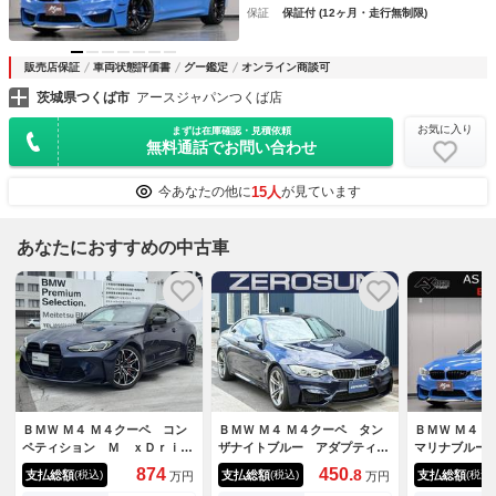
保証
保証付 (12ヶ月・走行無制限)
販売店保証
車両状態評価書
グー鑑定
オンライン商談可
茨城県つくば市
アースジャパンつくば店
お気に入り
まずは在庫確認・見積依頼
無料通話でお問い合わせ
15人
今あなたの他に
が見ています
あなたにおすすめの中古車
ＢＭＷ Ｍ４ Ｍ４クーペ コン
ＢＭＷ Ｍ４ Ｍ４クーペ タン
ＢＭＷ Ｍ４ 
ペティション Ｍ ｘＤｒｉｖ
ザナイトブルー アダプティブ
マリナブルー
ｅ フロントベンチレーション
Ｍサス ディーラーメンテ車
ーンフルレザ
874
450.
8
支払総額
支払総額
支払総額
(税込)
(税込)
(税込)
万円
万円
シート／サンプロテクションガ
カーボンルーフ 純正１９Ａ
ト Ｍライト