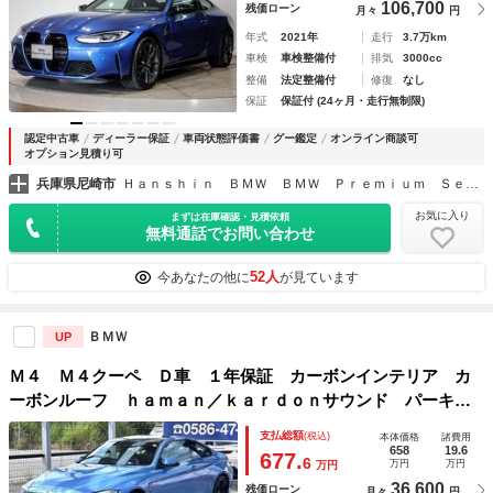
106,700
残価ローン
月々
円
年式
2021年
走行
3.7万km
車検
車検整備付
排気
3000cc
整備
法定整備付
修復
なし
保証
保証付 (24ヶ月・走行無制限)
認定中古車
ディーラー保証
車両状態評価書
グー鑑定
オンライン商談可
オプション見積り可
兵庫県尼崎市
Ｈａｎｓｈｉｎ ＢＭＷ ＢＭＷ Ｐｒｅｍｉｕｍ Ｓｅｌｅｃｔｉｏｎ 尼崎
お気に入り
まずは在庫確認・見積依頼
無料通話でお問い合わせ
52人
今あなたの他に
が見ています
ＢＭＷ
UP
Ｍ４ Ｍ４クーペ Ｄ車 １年保証 カーボンインテリア カ
ーボンルーフ ｈａｍａｎ／ｋａｒｄｏｎサウンド パーキン
グサポートＰＫＧ レーンチェンジウォーニング リヤウイン
支払総額
(税込)
本体価格
諸費用
ドローラーブラインド電動 Ｍライトアロイホイール
658
19.6
677.
6
万円
万円
万円
36,600
残価ローン
月々
円