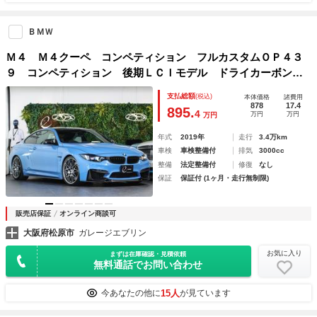
ＢＭＷ
Ｍ４ Ｍ４クーペ コンペティション フルカスタムＯＰ４３
９ コンペティション 後期ＬＣＩモデル ドライカーボンエ
アロ ＳＬＩＳＴＯドライカーボンエアインテーク Ｓｌｉｅ
支払総額
(税込)
本体価格
諸費用
ｉｎｕｒ ＨＡＳ フルレザーメリノ アダプティブＭサスペ
878
17.4
895.
4
万円
万円
万円
ンション
年式
2019年
走行
3.4万km
車検
車検整備付
排気
3000cc
整備
法定整備付
修復
なし
保証
保証付 (1ヶ月・走行無制限)
販売店保証
オンライン商談可
大阪府松原市
ガレージエブリン
お気に入り
まずは在庫確認・見積依頼
無料通話でお問い合わせ
15人
今あなたの他に
が見ています