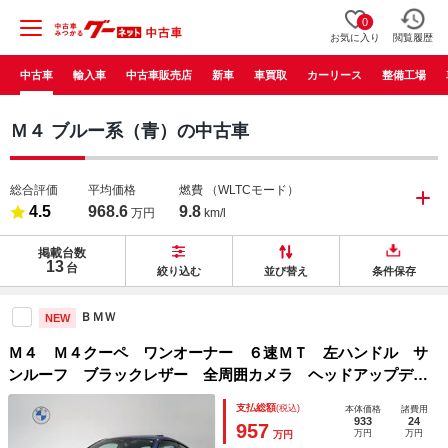
0
お気に入り
閲覧履歴
中古車
輸入車
中古車販売店
新車
車買取
カーリース
整備工場
Ｍ４ ブルー系（青）の中古車
総合評価
平均価格
燃費
（WLTCモード）
4.5
968.6
9.8
万円
km/l
掲載台数
13
台
絞り込む
並び替え
条件保存
ＢＭＷ
NEW
Ｍ４ Ｍ４クーペ ワンオーナー ６速ＭＴ 左ハンドル サ
ンルーフ ブラックレザー 全周囲カメラ ヘッドアップディ
スプレイ レッドキャリパー シートヒーター クルーズコン
支払総額
(税込)
本体価格
諸費用
トロール フルセグＴＶ アンビエントライト
933
24
957
万円
万円
万円