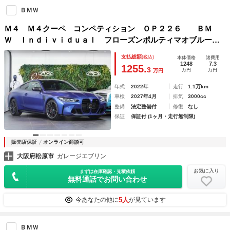
ＢＭＷ
Ｍ４ Ｍ４クーペ コンペティション ＯＰ２２６ ＢＭ
Ｗ Ｉｎｄｉｖｉｄｕａｌ フローズンポルティマオブルー
フルレザーメリノ シルバーストーン Ｍカーボンエクステリ
支払総額
(税込)
本体価格
諸費用
アパッケージ Ｍカーボンバケットシート Ｍドライブプロ
1248
7.3
1255.
3
万円
万円
万円
カーボントリム
年式
2022年
走行
1.1万km
車検
2027年4月
排気
3000cc
整備
法定整備付
修復
なし
保証
保証付 (1ヶ月・走行無制限)
販売店保証
オンライン商談可
大阪府松原市
ガレージエブリン
お気に入り
まずは在庫確認・見積依頼
無料通話でお問い合わせ
5人
今あなたの他に
が見ています
ＢＭＷ