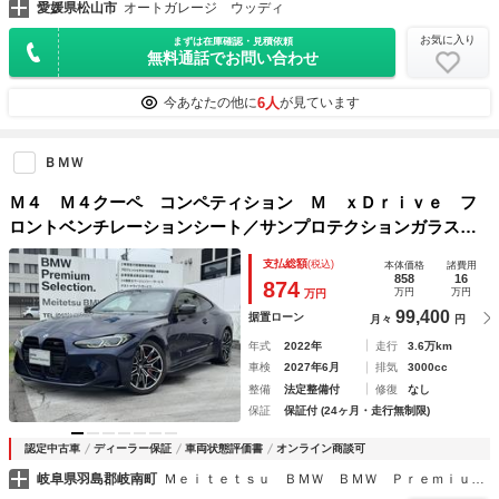
愛媛県松山市
オートガレージ ウッディ
お気に入り
まずは在庫確認・見積依頼
無料通話でお問い合わせ
6人
今あなたの他に
が見ています
ＢＭＷ
Ｍ４ Ｍ４クーペ コンペティション Ｍ ｘＤｒｉｖｅ フ
ロントベンチレーションシート／サンプロテクションガラス／
パーキングアシストプラス／オートマチックテールゲート／カ
支払総額
(税込)
本体価格
諸費用
ーボントリム／１９・２０インチホイール／禁煙／ワンオーナ
858
16
874
万円
万円
万円
ー
99,400
据置ローン
月々
円
年式
2022年
走行
3.6万km
車検
2027年6月
排気
3000cc
整備
法定整備付
修復
なし
保証
保証付 (24ヶ月・走行無制限)
認定中古車
ディーラー保証
車両状態評価書
オンライン商談可
岐阜県羽島郡岐南町
Ｍｅｉｔｅｔｓｕ ＢＭＷ ＢＭＷ Ｐｒｅｍｉｕｍ Ｓｅｌｅｃｔｉｏｎ岐阜