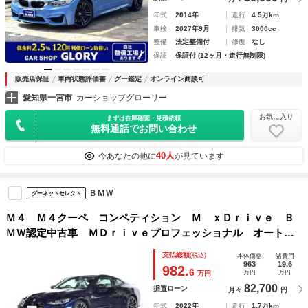
年式
2014年
走行
4.5万km
車検
2027年9月
排気
3000cc
整備
法定整備付
修復
なし
保証
保証付 (12ヶ月・走行無制限)
販売店保証
車両状態評価書
グー鑑定
オンライン商談可
愛知県一宮市
カーショップグローリー
お気に入り
まずは在庫確認・見積依頼
無料通話でお問い合わせ
40人
今あなたの他に
が見ています
ＢＭＷ
グーネットセレクト
Ｍ４ Ｍ４クーペ コンペティション Ｍ ｘＤｒｉｖｅ Ｂ
ＭＷ認定中古車 ＭＤｒｉｖｅプロフェッショナル オートト
ランク アイボリーホワイトレザー ベンチレーションシー
支払総額
(税込)
本体価格
諸費用
ト シートヒーター アラウンドビューモニター
963
19.6
982.
6
万円
万円
万円
82,700
据置ローン
月々
円
年式
2022年
走行
1.7万km