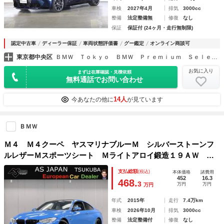
車検
2027年4月
排気
3000cc
整備
法定整備無
修復
なし
保証
保証付 (24ヶ月・走行無制限)
認定中古車
ディーラー保証
車両状態評価書
グー鑑定
オンライン商談可
東京都中央区
ＢＭＷ Ｔｏｋｙｏ ＢＭＷ Ｐｒｅｍｉｕｍ Ｓｅｌｅｃｔｉｏｎ勝どき
お気に入り
まずは在庫確認・見積依頼
無料通話でお問い合わせ
14人
今あなたの他に
が見ています
ＢＭＷ
Ｍ４ Ｍ４クーペ ヤスマリナブルーＭ シルバーストーンフ
ルレザーＭスポーツシート Ｍライトアロイ鍛造１９ＡＷ ア
ダプティブＬＥＤ 純正ナビ ＤＴＶ ＢＴ＆ＵＳＢ音楽 Ｃ
支払総額
(税込)
本体価格
諸費用
Ｄ＆ＤＶＤ ＥＴＣ Ｂカメラ 禁煙 記録簿
452
16.3
468.
3
万円
万円
万円
年式
2015年
走行
7.4万km
車検
2026年10月
排気
3000cc
整備
法定整備付
修復
なし