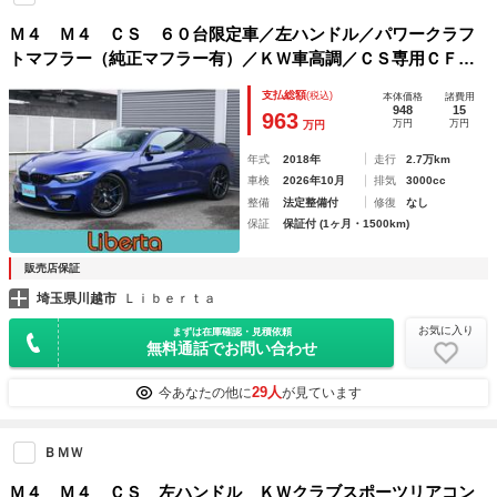
Ｍ４ Ｍ４ ＣＳ ６０台限定車／左ハンドル／パワークラフ
トマフラー（純正マフラー有）／ＫＷ車高調／ＣＳ専用ＣＦＲ
Ｐ製フロントスプリッター＆リアスポイラー＆リアディフュー
支払総額
(税込)
本体価格
諸費用
ザー／専用Ｍアロイ１９・２０インチホイール／
948
15
963
万円
万円
万円
年式
2018年
走行
2.7万km
車検
2026年10月
排気
3000cc
整備
法定整備付
修復
なし
保証
保証付 (1ヶ月・1500km)
販売店保証
埼玉県川越市
Ｌｉｂｅｒｔａ
お気に入り
まずは在庫確認・見積依頼
無料通話でお問い合わせ
29人
今あなたの他に
が見ています
ＢＭＷ
Ｍ４ Ｍ４ ＣＳ 左ハンドル ＫＷクラブスポーツリアコン