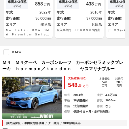
ラス／パーキングアシストプラ
Ｗ Ｍコンパウンドブレーキ
Ｗ アダプテ
車両本体価格
車両本体価格
車両本体価格
858
438
万円
万円
ス／オートマチックテールゲー
黒ダコタレザー Ｐシフト ク
ナビ ＤＴＶ
(税込)
(税込)
(税込)
ト／カーボントリム／１９・２
ルコン 純正ナビ フルセグＴ
楽 ＣＤ＆Ｄ
年式
2022年
年式
2016年
年式
０インチホイール／禁煙／ワン
Ｖ Ｂモニター ＨＵＤ 禁煙
カメラ 禁煙
走行距離
36,000km
走行距離
37,000km
走行距離
オーナー
エリア
岐阜県
エリア
兵庫県
エリア
Ｍｅｉｔｅｔｓｕ ＢＭＷ ＢＭ
輸入車専門 ＺＥＲＯＳＵＮ西宮
アースジャパン
Ｗ Ｐｒｅｍｉｕｍ Ｓｅｌｅｃ
ｔｉｏｎ岐阜
ＢＭＷ
Ｍ４ Ｍ４クーペ カーボンルーフ カーボンセラミックブレ
ーキ ｈａｒｍａｎ／ｋａｒｄｏｎ ヤスマリナブルー ア
ダプティブＭサス 専用ＡＷ Ｍテック可変バルブマフラー
支払総額
(税込)
本体価格
諸費用
Ｍパフォーマンスエアロカーボンセラミック
528
20.5
548.
5
万円
万円
万円
年式
2014年
走行
4.6万km
車検
車検整備付
排気
3000cc
整備
法定整備付
修復
なし
保証
保証付 (6ヶ月・走行無制限)
販売店保証
車両状態評価書
グー鑑定
OBD診断済み