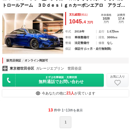
トロールアーム ３Ｄｄｅｓｉｇｎカーボンエアロ アラゴス
タ車高調 バルブコントローラー ＯＬＥＤテールレンズ 社
支払総額
(税込)
本体価格
諸費用
外インタークーラー
1028
17.4
1045.
4
万円
万円
万円
年式
2018年
走行
1.0万km
車検
車検整備付
排気
3000cc
整備
法定整備付
修復
なし
保証
保証付 (1ヶ月・走行無制限)
販売店保証
オンライン商談可
東京都世田谷区
ガレージエブリン 世田谷店
お気に入り
まずは在庫確認・見積依頼
無料通話でお問い合わせ
23人
今あなたの他に
が見ています
13
件中 1~13
件を表示
1