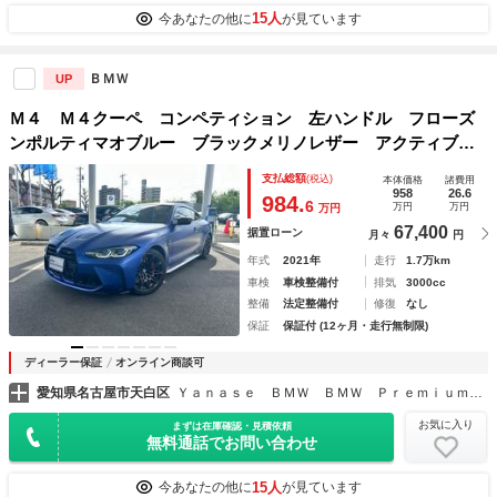
15人
今あなたの他に
が見ています
ＢＭＷ
UP
Ｍ４ Ｍ４クーペ コンペティション 左ハンドル フローズ
ンポルティマオブルー ブラックメリノレザー アクティブク
ルーズコントロール ヘッドアップディスプレイ Ｈａｒｍａ
支払総額
(税込)
本体価格
諸費用
ｎｋａｒｄｏｎステレオ
958
26.6
984.
6
万円
万円
万円
67,400
据置ローン
月々
円
年式
2021年
走行
1.7万km
車検
車検整備付
排気
3000cc
整備
法定整備付
修復
なし
保証
保証付 (12ヶ月・走行無制限)
ディーラー保証
オンライン商談可
愛知県名古屋市天白区
Ｙａｎａｓｅ ＢＭＷ ＢＭＷ Ｐｒｅｍｉｕｍ Ｓｅｌｅｃｔｉｏｎ 天白
お気に入り
まずは在庫確認・見積依頼
無料通話でお問い合わせ
15人
今あなたの他に
が見ています