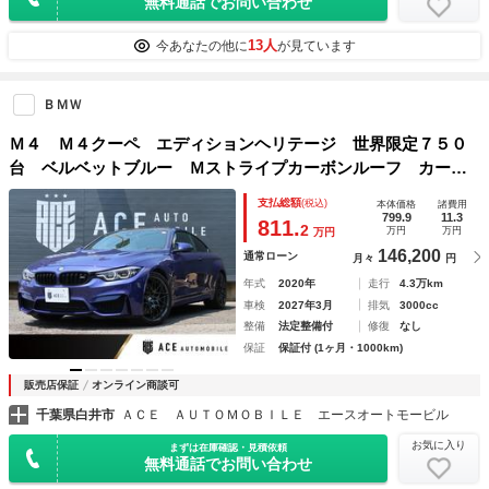
無料通話でお問い合わせ
13人
今あなたの他に
が見ています
ＢＭＷ
Ｍ４ Ｍ４クーペ エディションヘリテージ 世界限定７５０
台 ベルベットブルー Ｍストライプカーボンルーフ カーボ
ンインテリア 専用ツートンレザー スタイル６６６Ｍ専用２
支払総額
(税込)
本体価格
諸費用
０インチＡＷ ｈａｒｍａｎ／ｋａｒｄｏｎ ＨＵＤ アダプ
799.9
11.3
811.
2
万円
万円
万円
ティブＭサス
146,200
通常ローン
月々
円
年式
2020年
走行
4.3万km
車検
2027年3月
排気
3000cc
整備
法定整備付
修復
なし
保証
保証付 (1ヶ月・1000km)
販売店保証
オンライン商談可
千葉県白井市
ＡＣＥ ＡＵＴＯＭＯＢＩＬＥ エースオートモービル
お気に入り
まずは在庫確認・見積依頼
無料通話でお問い合わせ