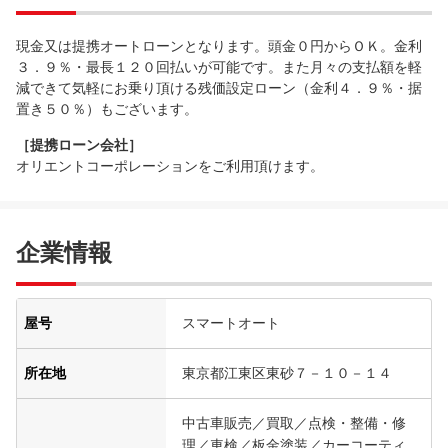
現金又は提携オートローンとなります。頭金０円からＯＫ。金利
３．９％・最長１２０回払いが可能です。また月々の支払額を軽
減できて気軽にお乗り頂ける残価設定ローン（金利４．９％・据
置き５０％）もございます。
［提携ローン会社］
オリエントコーポレーションをご利用頂けます。
企業情報
屋号
スマートオート
所在地
東京都江東区東砂７－１０－１４
中古車販売／買取／点検・整備・修
理／車検／板金塗装／カーコーティ