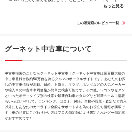
んに安全装備が備わったワンオーナー車が販売されたことを
もっと見る
知りました。早々に現車見学に伺ったところ、店長さんから
親切丁寧な説明を受け、車の状態が予測以上に良く、金額的
この販売店のレビュー一覧
にも頑張れる範囲だったこともあり、即決購入を決断しまし
た。納車迄に幾度となく、お願い事をやり取りしても迅速に
回答していただき無事納車日を迎えることができ感謝してお
ります。今後ともお付き合い宜しくお願いします。 スマート
グーネット中古車について
オートスタッフの皆さん、お世話になりました、また、あり
がとうございました。
中古車検索のことならグーネット中古車！グーネット中古車は業界最大級の
中古車登録台数約50万台を誇るクルマのポータルサイトです。あなたのお探
しの中古車情報が満載。日産、トヨタ、マツダ、ホンダなどの人気メーカー
や輸入車の中古車車両価格が簡単に検索可能です。その他、ワゴンやセダン
といったボディタイプ別の検索や最新自動車カタログなど最新のクルマ情報
もいっぱい♪そして、ランキング、口コミ、保険、車検や買取・査定など購入
以外にもあなたのカーライフ全般をサポートする為のお役立ち情報が満載で
す！車の品質にこだわりたい方はプロの鑑定師により鑑定されたグー鑑定車
がおすすめです♪