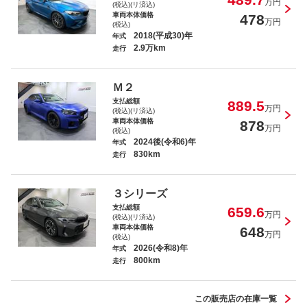
ＢＭＷ Ｚ４ ｓＤｒｉｖｅ２０ｉ Ｍス
万円
(税込)(リ済込)
ポーツ
車両本体価格
478
万円
(税込)
2018(平成30)年
年式
2.9万km
走行
Ｍ２
Ｍ・ベンツ Ｇ４００ｄ マヌファクトゥー
支払総額
889.5
アエディション
万円
(税込)(リ済込)
車両本体価格
878
万円
(税込)
2024後(令和6)年
年式
830km
走行
Ｍ・ベンツ Ｇ３５０ｄ ＡＭＧライン
３シリーズ
支払総額
659.6
万円
(税込)(リ済込)
車両本体価格
648
万円
(税込)
2026(令和8)年
年式
800km
走行
アウディ Ｑ５スポーツバック ４０ＴＤＩク
ワトロ Ｓライン
この販売店の在庫一覧