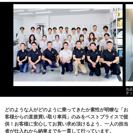
1
/
7
当店
タッ
どのような人がどのように乗ってきたか素性が明瞭な「お
客様からの直接買い取り車両」のみをベストプライスで提
供！お客様に安心してお買い求め頂けるよう、一人の担当
者が仕入れから納車までを一貫して行っています。