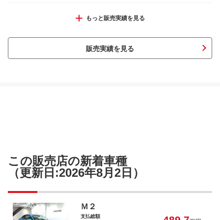
ＢＭＷ Ｍ４４０ｉ ｘＤｒｉｖｅグラン
もっと販売実績を見る
クーペ
販売実績を見る
ＢＭＷ Ｘ４ ｘＤｒｉｖｅ ２０ｄ Ｍス
ポーツ
アルファロメオ ステルヴィオ ２．０ター
この販売店の新着車種
ボ Ｑ４ヴェローチェ
（更新日:2026年8月2日）
Ｍ２
支払総額
489.7