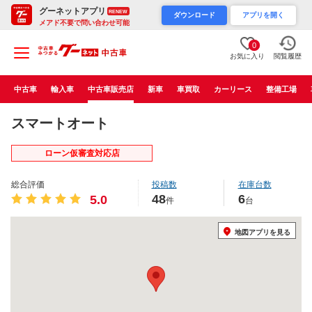
グーネットアプリ
RENEW
ダウンロード
アプリを開く
メアド不要で問い合わせ可能
0
お気に入り
閲覧履歴
中古車
輸入車
中古車販売店
新車
車買取
カーリース
整備工場
スマートオート
ローン仮審査対応店
総合評価
投稿数
在庫台数
48
6
5.0
件
台
地図アプリを見る