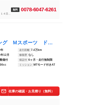
0078-6047-6261
無料
～１４日
３シリーズ ３２０ｄ ｘＤｒｉｖｅツーリング Ｍスポーツ ドライビングアシストプロフェッショナル／ＡＣＣ／Ｃａｒｐｌａｙ／第７世代ｉＤｒｉｖｅナビ／ＥＴＣ／レーンキープ／ヒーター付電動シート／ＰＷトランク／ＬＥＤヘッド／アンビエントライト／パーキングアシスト
9年
7.4万km
走行距離
6年12月
なし
修復歴
整備付
6ヶ月・走行無制限
保証付
00cc
MTモード付きAT
ミッション
在庫の確認・お見積り（無料）