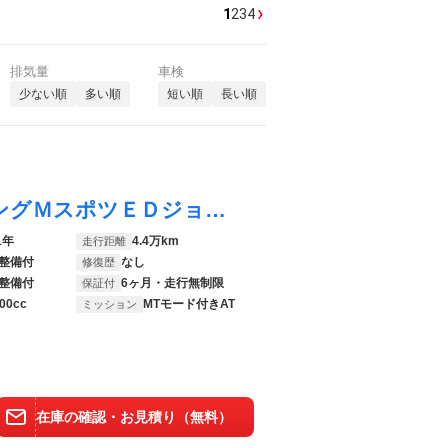
›
1
2
3
4
排気量
車検
少ない順
多い順
短い順
長い順
３シリーズ ３２０ｄ ｘＤｒｉｖｅツーリングＭスポツＥＤジョイ＋ オプション１９インチアルミホイール 純正ＨＤＤナビ ６ヶ月走行距離無制限保証付 アダプディブクルーズコントロール パワーバックドア 禁煙車 パワーバックドア ＬＥＤヘッドライト シートヒーター
1年
4.4万km
走行距離
整備付
なし
修復歴
整備付
6ヶ月・走行無制限
保証付
00cc
MTモード付きAT
ミッション
在庫の確認・お見積り（無料）