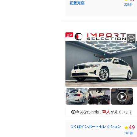
正販売店
228件
UP
38人
今あなたの他に
が見ています
つくばインポートセレクション
4.9
101件