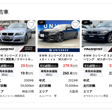
古車
UP
UP
Ｗ ３シリーズ ３２０ｉ
ＢＭＷ ３シリーズ ３２０ｄ
ＢＭＷ ３シリーズ ３
ーザー買取車／スマートキー
ｘＤｒｉｖｅ Ｍスポーツ 後
ーリング Ｍスポーツ
ッシュスタート／パワステ／
期モデル サンルーフ デビュ
ジ ユーザー買取車 
29.
5
279.
9
3
払総額
支払総額
支払総額
(税込)
万円
(税込)
万円
(税込)
ワーウィンドウ／本革シート
ーパッケージ レーダークルー
８年１２月 ナビ 純
電動シート／純正ナビ／ＥＴ
ズコントロール レーンアシス
ンチアルミホイール 
両本体価格
車両本体価格
車両本体価格
19.
9
260.
4
2
万円
万円
／純正１６アルミ／オートエ
ト クリアランスソナー 前席
アコン ＥＴＣ スマ
(税込)
(税込)
(税込)
コンクーラー／シートヒータ
パワーシート 前席シートヒー
プッシュスタート パ
式
2009年
年式
2019年
年式
／
ター 純正ナビ バックカメ
アリング
行距離
59,000km
ラ 電動リアゲート 禁煙車
走行距離
70,000km
走行距離
8
リア
神奈川県
エリア
大阪府
エリア
ロスジャパン相模原店
ユニバース 堺
タウロスジャパン堺店