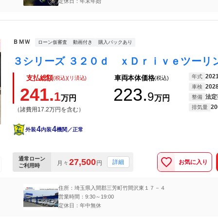
定休日：年末年始
ＢＭＷ
ローン仮審査
動画付き
購入パックあり
202
年式
支払総額
車両本体価格
(税込)(リ済込)
(税込)
202
車検
241.
223.
1
9
法定
万円
万円
整備
20
排気量
（諸費用17.2万円を含む）
4
4
外装
内装
機関／正常
通常ローン
27,500
お気に入り
詳細
月々
円
ご利用時
住所：埼玉県入間郡三芳町竹間沢東１７－４
営業時間：9:30～19:00
定休日：年中無休