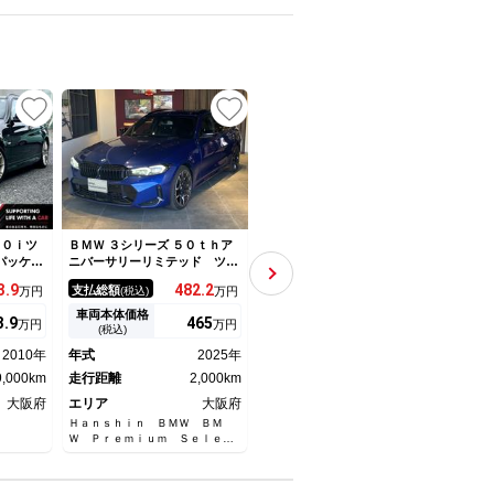
UP
UP
２０ｉツ
ＢＭＷ ３シリーズ ５０ｔｈア
ＢＭＷ ３シリーズ ３２０ｉ
ＢＭＷ
パッケー
ニバーサリーリミテッド ツー
ｘＤｒｉｖｅツーリング ラグ
ｉ 
車検令和
リング ２００台限定車 ５０
ジュアリー レザーシート
規デ
3.
9
482.
2
159.
8
支払総額
支払総額
支払
万円
(税込)
万円
(税込)
万円
正１８イ
ｔｈ Ａｎｎｉｖｅｒｓａｒ
アンビエントライト メモリー
【最
オートエ
ｙ Ｌｉｍｉｔｅｄ デモカ
付きパワーシート シートヒー
証付
車両本体価格
車両本体価格
車両
3.
9
465
152
万円
万円
万円
ートキー
ー １オーナー 元レンタ 純
ター 純正ナビ （Ｂｌｕｅ
／ワ
(税込)
(税込)
ワーステ
正１９ＡＷ Ｍブレーキ ブラ
ｔｏｏｔｈ／ＤＶＤ／フルセ
Ｈａ
2010年
年式
2025年
年式
2018年
年式
ックキドニーグリル ブラック
グ） ＡＣＣ レーンキープア
スポ
9,000km
ミラーキャップ シートヒータ
走行距離
2,000km
シスト インテリジェントセー
走行距離
7,000km
タル
走行
ー ＬＥＤライト
フティー 電動リア
大阪府
エリア
大阪府
エリア
静岡県
エリ
Ｈａｎｓｈｉｎ ＢＭＷ ＢＭ
ＬＩＢＥＲＡＬＡ リベラーラ静
Ｔｏｍ
Ｗ Ｐｒｅｍｉｕｍ Ｓｅｌｅｃ
岡
ＢＭＷ
ｔｉｏｎ 箕面
ｍ Ｓ