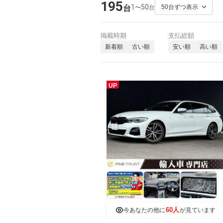
195
1
50
〜
台
台
掲載時期
支払総額
新着順
古い順
安い順
高い順
UP
60人
今あなたの他に
が見ています