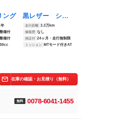
３シリーズ Ｍ３４０ｉ ｘＤｒｉｖｅツーリング 黒レザー シートヒーター Ｍブレーキキャリパー ヘッドアップディスプレイ パドルシフト 全周囲カメラ ワイヤレス充電 ＴＶチューナー 追従型クルコン 電動リアゲート 純正１９インチアルミ パワーシート
1年
3.3万km
走行距離
整備付
なし
修復歴
整備付
24ヶ月・走行無制限
保証付
00cc
MTモード付きAT
ミッション
在庫の確認・お見積り（無料）
0078-6041-1455
無料