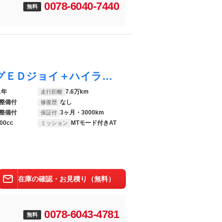
0078-6040-7440
無料
３シリーズ ３２０ｄ ｘＤｒｉｖｅツリングＥＤジョイ＋ハイライＰ ワンオーナー アンビエントライト トップビュー＋サイドビューモニター フルセグＴＶ ドライブレコーダー パワーテールゲート黒レザーシート アクティブクルーズコントロール シートヒーター
1年
7.6万km
走行距離
整備付
なし
修復歴
整備付
3ヶ月・3000km
保証付
00cc
MTモード付きAT
ミッション
在庫の確認・お見積り（無料）
0078-6043-4781
無料