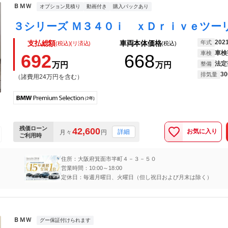
ＢＭＷ
オプション見積り
動画付き
購入パックあり
202
年式
支払総額
車両本体価格
(税込)(リ済込)
(税込)
車検
車検
692
668
法定
万円
万円
整備
30
排気量
（諸費用24万円を含む）
残価ローン
42,600
お気に入り
詳細
月々
円
ご利用時
住所：大阪府箕面市半町４－３－５０
営業時間：10:00～18:00
定休日：毎週月曜日、火曜日（但し祝日および月末は除く）
ＢＭＷ
グー保証付けられます