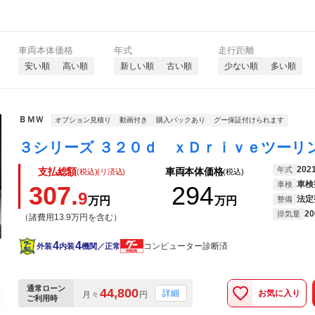
車両本体価格
年式
走行距離
安い順
高い順
新しい順
古い順
少ない順
多い順
ＢＭＷ
オプション見積り
動画付き
購入パックあり
グー保証付けられます
202
年式
支払総額
車両本体価格
(税込)(リ済込)
(税込)
車検
車検
307.
294
9
法定
万円
万円
整備
20
排気量
（諸費用13.9万円を含む）
4
4
コンピューター診断済
外装
内装
機関／正常
通常ローン
44,800
お気に入り
詳細
月々
円
ご利用時