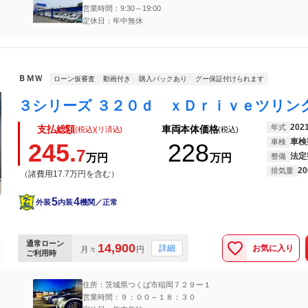
営業時間：9:30～19:00
定休日：年中無休
ＢＭＷ
ローン仮審査
動画付き
購入パックあり
グー保証付けられます
202
年式
支払総額
車両本体価格
(税込)(リ済込)
(税込)
車検
車検
245.
228
7
法定
万円
万円
整備
20
排気量
（諸費用17.7万円を含む）
5
4
外装
内装
機関／正常
通常ローン
14,900
お気に入り
詳細
月々
円
ご利用時
住所：茨城県つくば市稲岡７２９ー１
営業時間：９：００～１８：３０