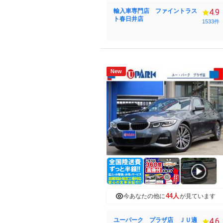
輸入車専門店 ファイントラス
4.9
ト春日井店
1533件
New
44人
今あなたの他に
が見ています
ユーパーク プラザ店 ＪＵ適
4.6