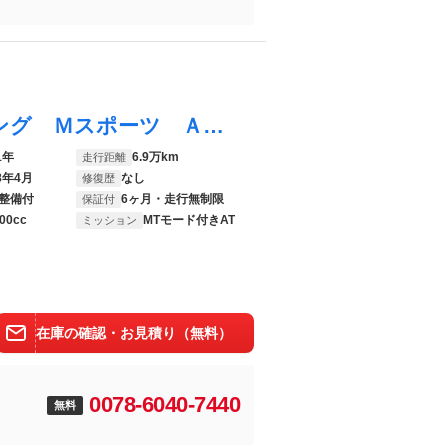
３シリーズ ３２０ｄ ｘＤｒｉｖｅツーリング Ｍスポーツ ＡＣＣ・ドライバーアシスタンス・コンフォートＰＫＧ・茶本革シート・純正ＨＤＤナビ・全周囲カメラ・ＣａｒＰｌａｙ・ハンズフリー電動リアゲート・ＬＥＤライト・純正１８インチＡＷ・コーナーセンサー
1年
6.9万km
走行距離
8年4月
なし
修復歴
整備付
6ヶ月・走行無制限
保証付
00cc
MTモード付きAT
ミッション
在庫の確認・お見積り（無料）
0078-6040-7440
無料