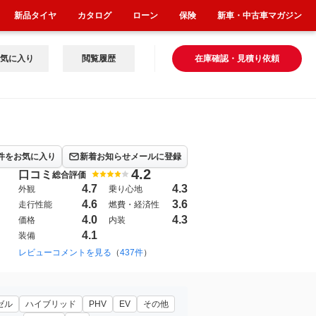
新品タイヤ
カタログ
ローン
保険
新車・中古車マガジン
気に入り
閲覧履歴
在庫確認・見積り依頼
件をお気に入り
新着お知らせメールに登録
4.2
口コミ
総合評価
4.7
4.3
外観
乗り心地
4.6
3.6
走行性能
燃費・経済性
4.0
4.3
価格
内装
4.1
装備
1998年7月~2007年2月（8）
レビューコメントを見る
（
437件
）
1987年1月~1993年10月（2）
ゼル
ハイブリッド
PHV
EV
その他