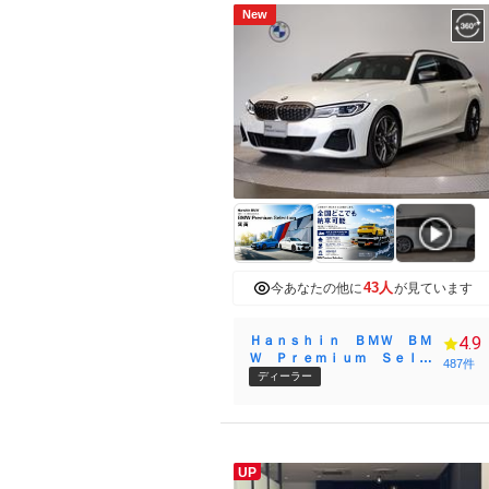
New
43人
今あなたの他に
が見ています
Ｈａｎｓｈｉｎ ＢＭＷ ＢＭ
4.9
Ｗ Ｐｒｅｍｉｕｍ Ｓｅｌｅ
487件
ｃｔｉｏｎ 箕面
ディーラー
UP