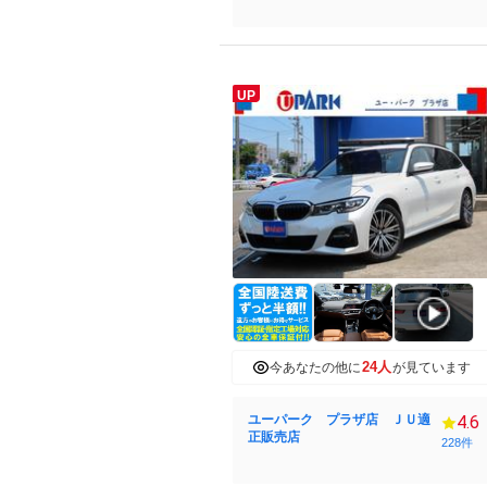
UP
24人
今あなたの他に
が見ています
ユーパーク プラザ店 ＪＵ適
4.6
正販売店
228件