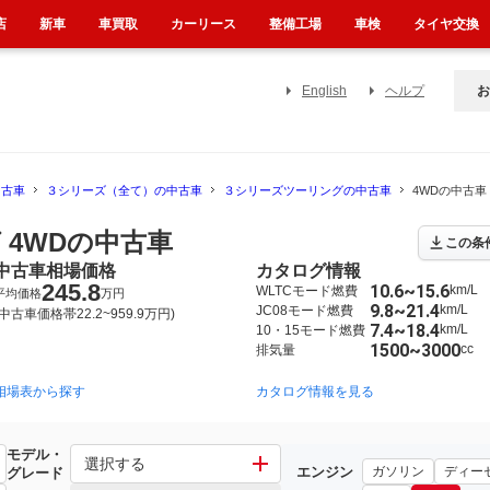
店
新車
車買取
カーリース
整備工場
車検
タイヤ交換
English
ヘルプ
お
中古車
３シリーズ（全て）の中古車
３シリーズツーリングの中古車
4WDの中古車
 4WDの中古車
この条
中古車相場価格
カタログ情報
245.8
10.6~15.6
km/L
WLTCモード燃費
平均価格
万円
9.8~21.4
km/L
JC08モード燃費
(中古車価格帯22.2~959.9万円)
7.4~18.4
km/L
10・15モード燃費
1500~3000
cc
排気量
相場表から探す
2012年1月~2020年12月（194）
2005年10月~2013年4月（45）
カタログ情報を見る
モデル・
グ
選択する
エンジン
ガソリン
ディー
グレード