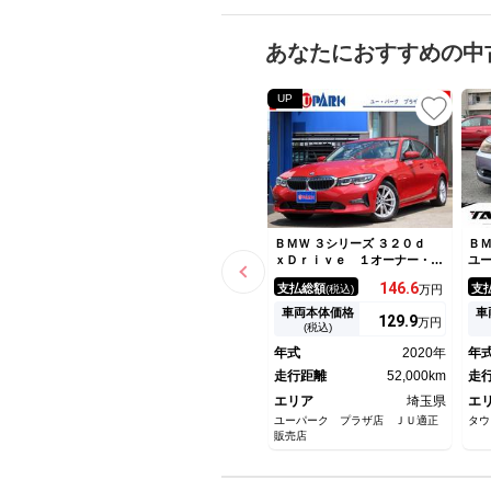
あなたにおすすめの中
UP
ＢＭＷ ３シリーズ ３２０ｄ
ＢＭ
ｘＤｒｉｖｅ １オーナー・プ
ユ
ラスパッケージ・ＡＣＣ・純正
プ
146.
6
支払総額
支
(税込)
万円
ＨＤＤナビ・バックカメラ・Ｃ
パ
ａｒＰｌａｙ・ドライビングア
／
車両本体価格
車
129.
9
万円
シスト・コンフォートアクセ
Ｃ
(税込)
ス・ＬＥＤライト・純正１７イ
ア
年式
2020年
年
ンチＡＷ・コーナーセンサー・
ー
ＥＴＣ
走行距離
52,000km
走
エリア
埼玉県
エ
ユーパーク プラザ店 ＪＵ適正
タウ
販売店