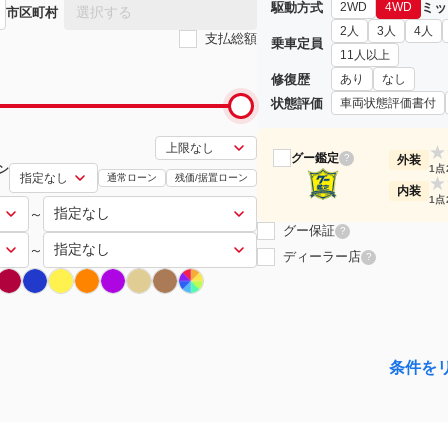
駆動方式
ミッ
2WD
4WD
選択する
市区町村
2人
3人
4人
支払総額
乗車定員
11人以上
修復歴
あり
なし
状態評価
車両状態評価書付
★
グー鑑定
?
外装
ン
1点
通常ローン
残価/据置ローン
★
内装
1点
～
グー保証
?
～
ディーラー店
?
条件を