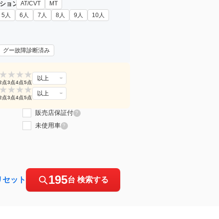
ション
AT/CVT
MT
5人
6人
7人
8人
9人
10人
グー故障診断済み
★
★
★
★
以上
2点
3点
4点
5点
★
★
★
★
以上
2点
3点
4点
5点
販売店保証付
?
未使用車
?
195
リセット
台 検索する