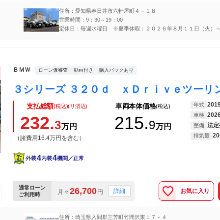
住所：愛知県春日井市六軒屋町４－１８
営業時間：9：30～19：00
定休日：毎週水曜日 ※夏季休暇：２０２６年８月１１日（火）
（金）
ＢＭＷ
ローン仮審査
動画付き
購入パックあり
201
年式
支払総額
車両本体価格
(税込)(リ済込)
(税込)
202
車検
232.
215.
3
9
法定
万円
万円
整備
20
排気量
（諸費用16.4万円を含む）
4
4
外装
内装
機関／正常
通常ローン
26,700
お気に入り
詳細
月々
円
ご利用時
住所：埼玉県入間郡三芳町竹間沢東１７－４