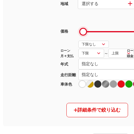
選択する
地域
マガジン
車カタログ
価格
自動車ローン
ローン
ロー
～
月々支払
頭金
保険
年式
レビュー
走行距離
車体色
価格相場
教習所
詳細条件で絞り込む
用語集