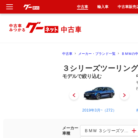
中古車
輸入車
中古車販売
新車
中古車
中古車
メーカー・ブランド一覧
ＢＭＷの
輸入車
３シリーズツーリング
クルマ買取
モデルで絞り込む
カーリース
タイヤ交換
1987年1月~1993年10月（2）
2019年3月~（272）
整備工場
メーカー
ＢＭＷ ３シリーズツーリン
車種
車検