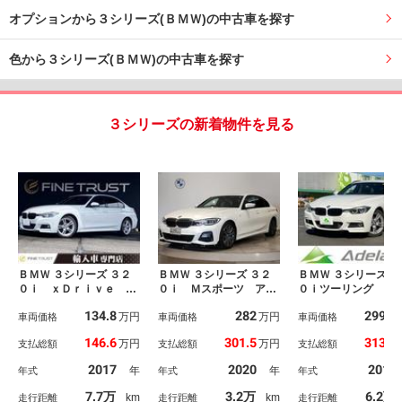
オプションから３シリーズ(ＢＭＷ)の中古車を探す
色から３シリーズ(ＢＭＷ)の中古車を探す
３シリーズの新着物件を見る
ＢＭＷ ３シリーズ ３２
ＢＭＷ ３シリーズ ３２
ＢＭＷ ３シリーズ ３
０ｉ ｘＤｒｉｖｅ Ｍ
０ｉ Ｍスポーツ アク
０ｉツーリング Ｍ
スポーツ 後期型 ４Ｗ
ティブクルーズコントロ
ーツ ワンオーナー
134.8
282
299.8
万円
万円
Ｄ ６ヶ月走行距離無制
車両価格
ール・全周囲カメラ・ヘ
車両価格
レザーシート・ＥＴ
車両価格
限保証付 純正ＨＤＤナ
ッドアップディスプレ
ドライブレコーダー
146.6
301.5
313.7
万円
万円
支払総額
支払総額
支払総額
ビ ＬＥＤヘッドライ
イ・ハーフレザー・シー
デジＴＶ・バックカ
ト 禁煙車 レーダーク
トヒーター・純正ナビ・
ラ・純正１８インチ
2017
2020
2016
年
年
年式
年式
年式
ルーズコントロール バ
ＰＤＣ・ドライビングア
Ｗ・ルーフレール・
ックカメラ インテリジ
シスト・パーキングアシ
グランプ・パドルシ
7.7万
3.2万
6.2万
km
km
走行距離
走行距離
走行距離