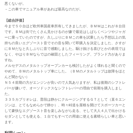
悪くないが。
－この車でマニュアル車があれば最高なのだが。
【総合評価】
今まで５０台ほど欧州車国産車所有してきましたが、ＢＭＷはこれが８台目
です。ＢＭは街でたくさん見かけるのが嫌で最近はしばらくベンツやジャガ
ーに乗っていたのですが、久しぶりにＢＭこの車を試乗したら予想以上の気
持ちの良いエグゾースト音でその音を聞いて即購入を決定しました、さすが
にＢＭだなと久しぶりに音で感動しました。駆け抜ける喜びとかの表現では
なく、やはりＢＭならではの確固としたフィーリング、ブランド力がありま
すね。
メルセデスのメタルトップオープンカーも検討したがよく壊れると聞くので
やめて、ＢＭのメタルトップ車にした。（ＢＭのメタルトップは故障をほと
んど聞かない）
Ｎ５４前期の方がエンジンが良いので人気ありますが、私は後期のシフトレ
バーが嫌いで、オーソドックスなシフトレバーの理由で前期を購入しまし
た。
３３５カブリオレは、普段は静かにクルージングするＧＴとして（直６エン
ジンは、とてもなめらかで静か）、時々峠道を屋根を開けてスポーツカーと
して豪快なエグゾースト音を楽しみながら走る、そして大人４人で出かける
セダンとしても使える、１台でもすべての用途に使える素晴らしい車と思い
ます。