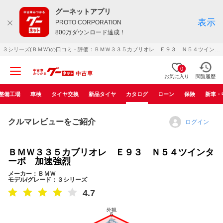
グーネットアプリ
表示
PROTO CORPORATION
800万ダウンロード達成！
３シリーズ(ＢＭＷ)の口コミ・評価：ＢＭＷ３３５カブリオレ Ｅ９３ Ｎ５４ツインターボ 加速強烈（2007年02月）
0
お気に入り
閲覧履歴
整備工場
車検
タイヤ交換
新品タイヤ
カタログ
ローン
保険
新車・
クルマレビューをご紹介
ログイン
ＢＭＷ３３５カブリオレ Ｅ９３ Ｎ５４ツインタ
ーボ 加速強烈
メーカー：ＢＭＷ
モデル/グレード：３シリーズ
4.7