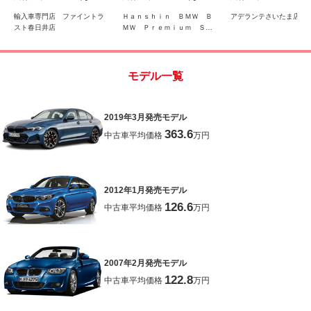
ェントセーフティ ＵＳ
スト・純正１８インチＡ
ト・シートヒーター
Ｂポート Ｂｌｕｅｔｏ
Ｗ・電動トランク
リアランスソナー・
輸入車専門店 ファイントラ
Ｈａｎｓｈｉｎ ＢＭＷ Ｂ
アデランテさいたま店
ｏｔｈ
ンアシスト・
スト春日井店
ＭＷ Ｐｒｅｍｉｕｍ Ｓｅ
ｌｅｃｔｉｏｎ Ｏｓａｋ
ａ Ｂａｙ
モデル一覧
2019年3月発売モデル
363.6
中古車平均価格
万円
2012年1月発売モデル
126.6
中古車平均価格
万円
2007年2月発売モデル
122.8
中古車平均価格
万円