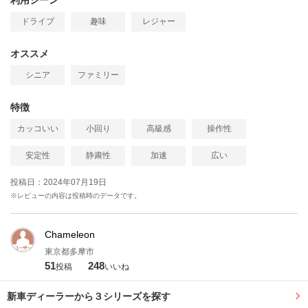
利用シーン
ドライブ
趣味
レジャー
オススメ
シニア
ファミリー
特徴
カッコいい
小回り
高級感
操作性
安定性
静粛性
加速
広い
投稿日：2024年07月19日
※レビューの内容は投稿時のデータです。
Chameleon
東京都多摩市
51
248
投稿
いいね
新車ディーラーから３シリーズを探す