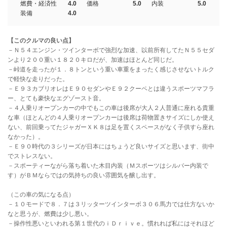
燃費・経済性
4.0
価格
5.0
内装
5.0
装備
4.0
【このクルマの良い点】
－Ｎ５４エンジン・ツインターボで強烈な加速、以前所有してたＮ５５セダ
ンより２００重い１８２０キロだが、加速はほとんど同じだ。
－峠道を走ったが１．８トンという重い車重をまったく感じさせないトルク
で軽快な走りだった。
－Ｅ９３カブリオレはＥ９０セダンやＥ９２クーペとは違うスポーツマフラ
ー、とても豪快なエグゾースト音。
－４人乗りオープンカーの中でもこの車は後席が大人２人普通に座れる貴重
な車（ほとんどの４人乗りオープンカーは後席は荷物置きサイズにしか使え
ない、前回乗ってたジャガーＸＫ８は足を置くスペースがなく子供すら座れ
なかった）。
－Ｅ９０時代の３シリーズが日本にはちょうど良いサイズと思います、街中
でストレスない。
－スポーティーながら落ち着いた木目内装（Ｍスポーツはシルバー内装で
す）がＢＭならではの気持ちの良い雰囲気を醸し出す。
（この車の気になる点）
－１０モードで８．７は３リッターツインターボ３０６馬力では仕方ないか
なと思うが、燃費は少し悪い。
－操作性悪いといわれる第１世代のｉＤｒｉｖｅ。慣れれば私にはそれほど