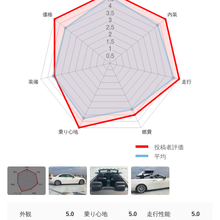
投稿者評価
平均
外観
5.0
乗り心地
5.0
走行性能
5.0