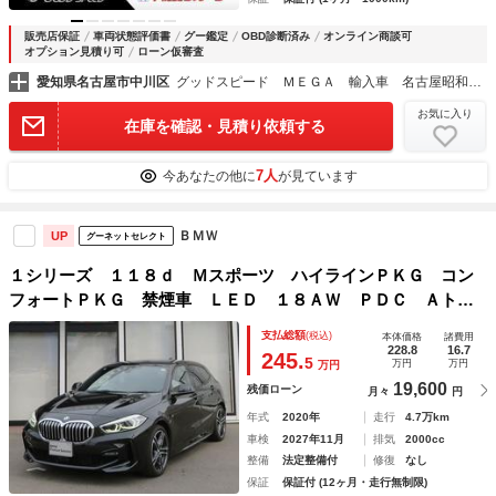
販売店保証
車両状態評価書
グー鑑定
OBD診断済み
オンライン商談可
オプション見積り可
ローン仮審査
愛知県名古屋市中川区
グッドスピード ＭＥＧＡ 輸入車 名古屋昭和橋店
お気に入り
在庫を確認・見積り依頼する
7人
今あなたの他に
が見ています
ＢＭＷ
UP
グーネットセレクト
１シリーズ １１８ｄ Ｍスポーツ ハイラインＰＫＧ コン
フォートＰＫＧ 禁煙車 ＬＥＤ １８ＡＷ ＰＤＣ Ａトラ
ンク 黒革 純正ナビ Ｂカメラ 純正ＥＴＣ アクティブク
支払総額
(税込)
本体価格
諸費用
ルーズコントロール ｌレーンチェンジ＆ディパーチャーウォ
228.8
16.7
245.
5
万円
万円
万円
ーニング
19,600
残価ローン
月々
円
年式
2020年
走行
4.7万km
車検
2027年11月
排気
2000cc
整備
法定整備付
修復
なし
保証
保証付 (12ヶ月・走行無制限)