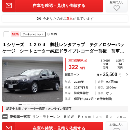
お気に入り
在庫を確認・見積り依頼する
9人
今あなたの他に
が見ています
ＢＭＷ
NEW
グーネットセレクト
１シリーズ １２０ｄ 弊社レンタアップ テクノロジーパッ
ケージ シートヒーター純正ドライブレコーダー前後 前車追
従システム 全周囲カメラ 電動テールゲート 禁煙車 ２年
支払総額
(税込)
本体価格
諸費用
保証
308
14
322
万円
万円
万円
25,500
据置ローン
月々
円
年式
2025年
走行
0.4万km
車検
2027年8月
排気
2000cc
整備
法定整備付
修復
なし
保証
保証付 (24ヶ月・走行無制限)
認定中古車
ディーラー保証
オンライン商談可
愛知県一宮市
サン・モトーレン ＢＭＷ Ｐｒｅｍｉｕｍ Ｓｅｌｅｃｔｉｏｎ一宮
お気に入り
在庫を確認・見積り依頼する