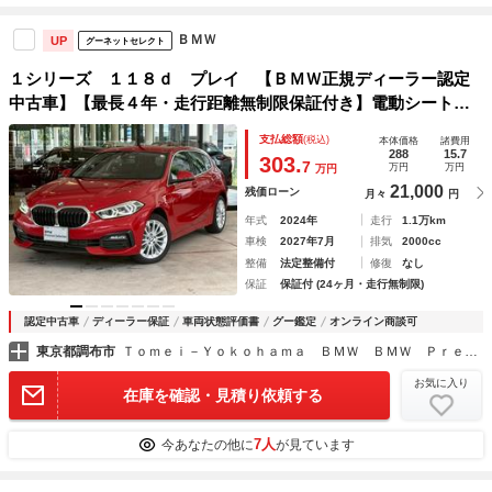
ＢＭＷ
UP
グーネットセレクト
１シリーズ １１８ｄ プレイ 【ＢＭＷ正規ディーラー認定
中古車】【最長４年・走行距離無制限保証付き】電動シート／
ヘッドアップディスプレイ／オートトランク／ワイヤレスチャ
支払総額
(税込)
本体価格
諸費用
ージ／ＡＣＣ／バックカメラ／後退アシスト／アンビエントラ
288
15.7
303.
7
万円
万円
万円
イト
21,000
残価ローン
月々
円
年式
2024年
走行
1.1万km
車検
2027年7月
排気
2000cc
整備
法定整備付
修復
なし
保証
保証付 (24ヶ月・走行無制限)
認定中古車
ディーラー保証
車両状態評価書
グー鑑定
オンライン商談可
東京都調布市
Ｔｏｍｅｉ－Ｙｏｋｏｈａｍａ ＢＭＷ ＢＭＷ Ｐｒｅｍｉｕｍ Ｓｅｌｅｃｔｉｏｎ 調布
お気に入り
在庫を確認・見積り依頼する
7人
今あなたの他に
が見ています