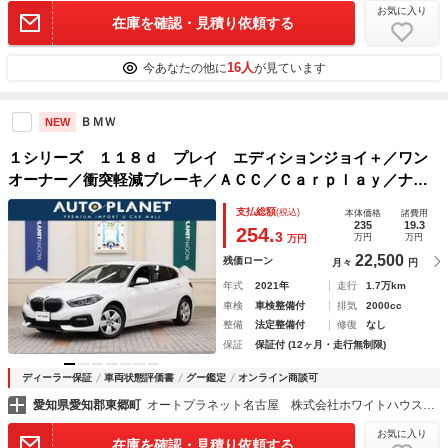
お気に入り
在庫を確認・見積り依頼する
16人
今あなたの他に
が見ています
ＢＭＷ
NEW
１シリーズ １１８ｄ プレイ エディションジョイ＋／ワン
オーナー／衝突軽減ブレーキ／ＡＣＣ／Ｃａｒｐｌａｙ／ナビ
／バックカメラ／パワーテールゲート／パワーシート／ＬＥＤ
支払総額
(税込)
本体価格
諸費用
ヘッドライト／スマートキー／アルミ／ＥＴＣ／クリアランス
235
19.3
254.
3
万円
万円
万円
ソナー
22,500
残価ローン
月々
円
年式
2021年
走行
1.7万km
車検
車検整備付
排気
2000cc
整備
法定整備付
修復
なし
保証
保証付 (12ヶ月・走行無制限)
ディーラー保証
車両状態評価書
グー鑑定
オンライン商談可
愛知県愛知郡東郷町
オートプラネット名古屋 株式会社ホワイトハウス正規ディーラーグループ
お気に入り
在庫を確認・見積り依頼する