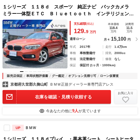
１シリーズ １１８ｄ スポーツ 純正ナビ バックカメラ
ミラー一体型ＥＴＣ Ｂｌｕｅｔｏｏｔｈ インテリジェント
セーフティ クルーズコントロール ＬＥＤヘッドライト ス
支払総額
(税込)
本体価格
諸費用
マートキー Ｗエアコン 純正１６インチアルミホイール
118.4
11.5
129.
9
万円
万円
万円
15,100
通常ローン
月々
円
年式
2017年
走行
1.4万km
車検
車検整備付
排気
2000cc
整備
法定整備付
修復
なし
保証
保証付 (1ヶ月・1000km)
販売店保証
車両状態評価書
グー鑑定
オプション見積り可
ローン仮審査
京都府久世郡久御山町
ＢＭＷ正規ディーラー車専門店アレス
お気に入り
在庫を確認・見積り依頼する
9人
今あなたの他に
が見ています
ＢＭＷ
UP
１シリーズ １１８ｄプレイ ・黒本革シート シートヒータ