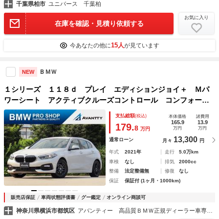
千葉県柏市
ユニバース 千葉柏
お気に入り
在庫を確認・見積り依頼する
15人
今あなたの他に
が見ています
ＢＭＷ
NEW
１シリーズ １１８ｄ プレイ エディションジョイ＋ Ｍパ
ワーシート アクティブクルーズコントロール コンフォート
アクセス 電動リアゲート アップルカープレイ ライブコッ
支払総額
(税込)
本体価格
諸費用
クピット ＬＥＤヘッドライト＆フォグランプ バックカメ
165.9
13.9
179.
8
万円
万円
万円
ラ ＰＤＣセンサー ＥＴＣ
13,300
通常ローン
月々
円
年式
2021年
走行
5.0万km
車検
なし
排気
2000cc
整備
法定整備無
修復
なし
保証
保証付 (1ヶ月・1000km)
販売店保証
車両状態評価書
グー鑑定
オンライン商談可
神奈川県横浜市都筑区
アバンティー 高品質ＢＭＷ正規ディーラー車専門店