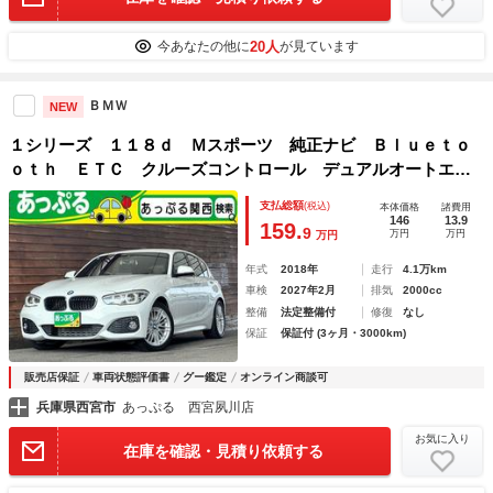
20人
今あなたの他に
が見ています
ＢＭＷ
NEW
１シリーズ １１８ｄ Ｍスポーツ 純正ナビ Ｂｌｕｅｔｏ
ｏｔｈ ＥＴＣ クルーズコントロール デュアルオートエア
コン ＬＥＤオートライト シートヒーター フロアマット
支払総額
(税込)
本体価格
諸費用
オートワイパー
146
13.9
159.
9
万円
万円
万円
年式
2018年
走行
4.1万km
車検
2027年2月
排気
2000cc
整備
法定整備付
修復
なし
保証
保証付 (3ヶ月・3000km)
販売店保証
車両状態評価書
グー鑑定
オンライン商談可
兵庫県西宮市
あっぷる 西宮夙川店
お気に入り
在庫を確認・見積り依頼する