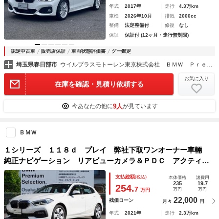
年式
2017年
走行
4.3万km
車検
2026年10月
排気
2000cc
整備
法定整備付
修復
なし
保証
保証付 (12ヶ月・走行無制限)
認定中古車
販売店保証
車両状態評価書
グー鑑定
埼玉県春日部市
ウイルプラスモトーレン東京株式会社 ＢＭＷ Ｐｒｅｍｉｕｍ Ｓｅｌｅｃｔｉｏｎ 春日部
お気に入り
在庫を確認・見積り依頼する
9人
今あなたの他に
が見ています
ＢＭＷ
１シリーズ １１８ｄ プレイ 弊社下取ワンオーナー車輛
純正ナビゲーション リアビューカメラ＆ＰＤＣ アクティブ
クルーズコントロール パーキングアシスト ドライビングア
支払総額
(税込)
本体価格
諸費用
シスト オートテールゲート ＬＥＤヘッドライト 認定中古
235
19.7
254.
7
万円
万円
万円
車
22,000
残価ローン
月々
円
年式
2021年
走行
2.3万km