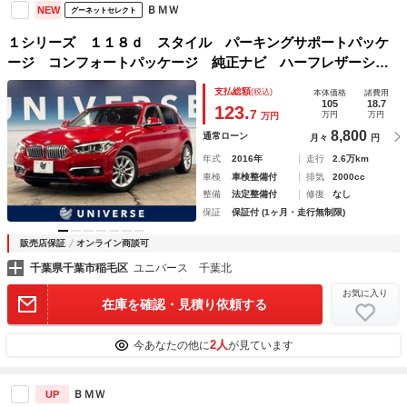
ＢＭＷ
NEW
グーネットセレクト
１シリーズ １１８ｄ スタイル パーキングサポートパッケ
ージ コンフォートパッケージ 純正ナビ ハーフレザーシー
ト 衝突回避被害軽減ブレーキ レーンディパーチャーウォー
支払総額
(税込)
本体価格
諸費用
ニング 純正１６インチアルミ ミラーＥＴＣ Ｂｌｕｅｔｏ
105
18.7
123.
7
万円
万円
万円
ｏｔｈ
8,800
通常ローン
月々
円
年式
2016年
走行
2.6万km
車検
車検整備付
排気
2000cc
整備
法定整備付
修復
なし
保証
保証付 (1ヶ月・走行無制限)
販売店保証
オンライン商談可
千葉県千葉市稲毛区
ユニバース 千葉北
お気に入り
在庫を確認・見積り依頼する
2人
今あなたの他に
が見ています
ＢＭＷ
UP