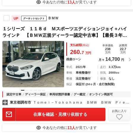
13人
今あなたの他に
が見ています
ＢＭＷ
UP
グーネットセレクト
１シリーズ １１８ｄ Ｍスポーツエディションジョイ＋ハイ
ラインＰ 【ＢＭＷ正規ディーラー認定中古車】【最長３年・
走行距離無制限保証付き】禁煙車／１８インチアルミ／ナビＰ
支払総額
(税込)
本体価格
諸費用
ＫＧ／コンフォートＰＫＧ／ハイラインＰＫＧ／ストレージＰ
238
22.7
260.
7
万円
万円
万円
ＫＧ／前後ドラレコ／赤レザースポーツシート
14,700
残価ローン
月々
円
年式
2021年
走行
3.3万km
車検
車検整備付
排気
2000cc
整備
法定整備付
修復
なし
保証
保証付 (24ヶ月・走行無制限)
認定中古車
ディーラー保証
車両状態評価書
グー鑑定
オンライン商談可
東京都調布市
Ｔｏｍｅｉ－Ｙｏｋｏｈａｍａ ＢＭＷ ＢＭＷ Ｐｒｅｍｉｕｍ Ｓｅｌｅｃｔｉｏｎ 調布
お気に入り
在庫を確認・見積り依頼する
13人
今あなたの他に
が見ています