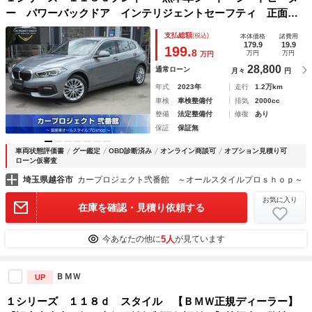
ー パワーバックドア インテリジェントセーフティ 正面衝
突 ステアリングサポート 車線逸脱 ＬＩＭ ＬＥＤライ
支払総額
(税込)
本体価格
諸費用
ト 前後ソナー ワイヤレス充電 純正１７アルミ
179.9
19.9
199.
8
万円
万円
万円
28,800
通常ローン
月々
円
年式
2023年
走行
1.2万km
車検
車検整備付
排気
2000cc
整備
法定整備付
修復
あり
保証
保証無
車両状態評価書
グー鑑定
OBD診断済み
オンライン商談可
オプション見積り可
ローン仮審査
埼玉県越谷市
カープロジェクト弐番館 ～オールスタイルプロｓｈｏｐ～
お気に入り
在庫を確認・見積り依頼する
5人
今あなたの他に
が見ています
ＢＭＷ
UP
１シリーズ １１８ｄ スタイル 【ＢＭＷ正規ディーラー】