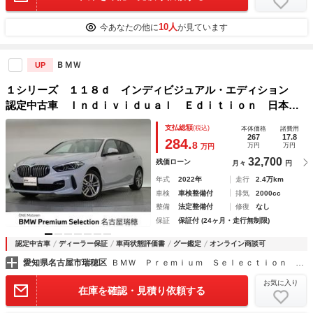
10人
今あなたの他に
が見ています
ＢＭＷ
UP
１シリーズ １１８ｄ インディビジュアル・エディション
認定中古車 Ｉｎｄｉｖｉｄｕａｌ Ｅｄｉｔｉｏｎ 日本全
国１８０台 ＡＣＣ 純正ナビ バックカメラ ＬＥＤヘッド
支払総額
(税込)
本体価格
諸費用
ライト オートマチックトランクリッド Ｈｉｆｉ スピーカ
267
17.8
284.
8
万円
万円
万円
ー
32,700
残価ローン
月々
円
年式
2022年
走行
2.4万km
車検
車検整備付
排気
2000cc
整備
法定整備付
修復
なし
保証
保証付 (24ヶ月・走行無制限)
認定中古車
ディーラー保証
車両状態評価書
グー鑑定
オンライン商談可
愛知県名古屋市瑞穂区
ＢＭＷ Ｐｒｅｍｉｕｍ Ｓｅｌｅｃｔｉｏｎ 名古屋瑞穂
お気に入り
在庫を確認・見積り依頼する