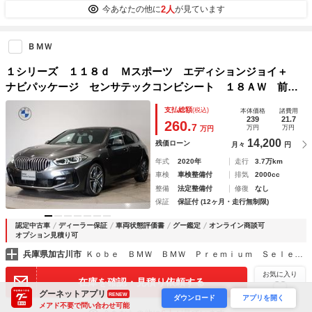
2人
今あなたの他に
が見ています
ＢＭＷ
１シリーズ １１８ｄ Ｍスポーツ エディションジョイ＋
ナビパッケージ センサテックコンビシート １８ＡＷ 前後
障害物センサー Ｂｌｕｅｔｏｏｔｈ アンビエントライト
支払総額
(税込)
本体価格
諸費用
バックカメラ ドライビングアシスト パーキングアシス
239
21.7
260.
7
万円
万円
万円
ト 後退アシスト 電動シート
14,200
残価ローン
月々
円
年式
2020年
走行
3.7万km
車検
車検整備付
排気
2000cc
整備
法定整備付
修復
なし
保証
保証付 (12ヶ月・走行無制限)
認定中古車
ディーラー保証
車両状態評価書
グー鑑定
オンライン商談可
オプション見積り可
兵庫県加古川市
Ｋｏｂｅ ＢＭＷ ＢＭＷ Ｐｒｅｍｉｕｍ Ｓｅｌｅｃｔｉｏｎ 加古川
お気に入り
在庫を確認・見積り依頼する
グーネットアプリ
RENEW
ダウンロード
アプリを開く
メアド不要で問い合わせ可能