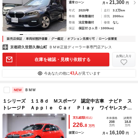
21,300
通常ローン
月々
円
年式
2020年
走行
3.2万km
車検
車検整備付
排気
2000cc
整備
法定整備付
修復
なし
保証
保証付 (1ヶ月・1000km)
販売店保証
車両状態評価書
グー鑑定
オプション見積り可
ローン仮審査
京都府久世郡久御山町
ＢＭＷ正規ディーラー車専門店アレス
お気に入り
在庫を確認・見積り依頼する
43人
今あなたの他に
が見ています
ＢＭＷ
NEW
１シリーズ １１８ｄ Ｍスポーツ 認定中古車 ナビＰ ス
トレージＰ Ａｐｐｌｅ Ｃａｒ Ｐｌａｙ ワイヤレスチャ
ージング オートトランク ドライビングアシスト アクティ
支払総額
(税込)
本体価格
諸費用
ブクルーズ トランクキック開閉レス １８ＡＷ
208
18.8
226.
8
万円
万円
万円
16,100
据置ローン
月々
円