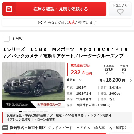
お気に入り
在庫を確認・見積り依頼する
6人
今あなたの他に
が見ています
ＢＭＷ
１シリーズ １１８ｄ Ｍスポーツ ＡｐｐｌｅＣａｒＰｌａ
ｙ／バックカメラ／電動リアゲート／レーダークルーズ／ブラ
インドスポット／クリアランスソナー／ワイヤレス充電／シー
支払総額
(税込)
本体価格
諸費用
トメモリ／アイドリングストップ／ステアリングリモコン／
223.6
9.2
232.
8
万円
万円
万円
16,200
通常ローン
月々
円
年式
2023年
走行
3.4万km
車検
2028年1月
排気
2000cc
整備
法定整備付
修復
なし
保証
保証付 (1ヶ月・1000km)
販売店保証
車両状態評価書
グー鑑定
OBD診断済み
オンライン商談可
オプション見積り可
ローン仮審査
愛知県名古屋市中川区
グッドスピード ＭＥＧＡ 輸入車 名古屋昭和橋店