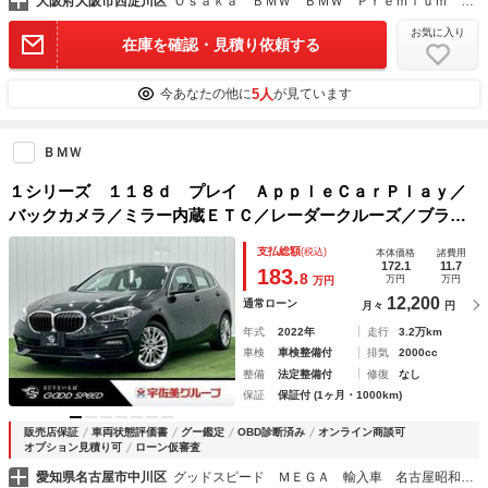
大阪府大阪市西淀川区
Ｏｓａｋａ ＢＭＷ ＢＭＷ Ｐｒｅｍｉｕｍ Ｓｅｌｅｃｔｉｏｎ 姫里
お気に入り
在庫を確認・見積り依頼する
5人
今あなたの他に
が見ています
ＢＭＷ
１シリーズ １１８ｄ プレイ ＡｐｐｌｅＣａｒＰｌａｙ／
バックカメラ／ミラー内蔵ＥＴＣ／レーダークルーズ／ブライ
ンドスポット／クリアランスソナー／オートマチックハイビー
支払総額
(税込)
本体価格
諸費用
ム／ドライブレコーダー／ワイヤレス充電／電動リアゲート／
172.1
11.7
183.
8
万円
万円
万円
12,200
通常ローン
月々
円
年式
2022年
走行
3.2万km
車検
車検整備付
排気
2000cc
整備
法定整備付
修復
なし
保証
保証付 (1ヶ月・1000km)
販売店保証
車両状態評価書
グー鑑定
OBD診断済み
オンライン商談可
オプション見積り可
ローン仮審査
愛知県名古屋市中川区
グッドスピード ＭＥＧＡ 輸入車 名古屋昭和橋店