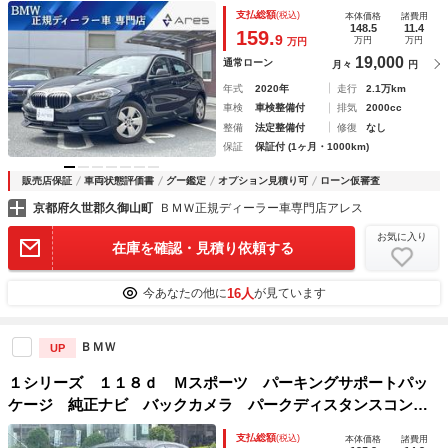
クルーズコントロール パーキングアシスト 電動リヤゲー
支払総額
(税込)
本体価格
諸費用
ト ＬＥＤヘッドライト スマートキー 純正アルミホイール
148.5
11.4
159.
9
万円
万円
万円
19,000
通常ローン
月々
円
年式
2020年
走行
2.1万km
車検
車検整備付
排気
2000cc
整備
法定整備付
修復
なし
保証
保証付 (1ヶ月・1000km)
販売店保証
車両状態評価書
グー鑑定
オプション見積り可
ローン仮審査
京都府久世郡久御山町
ＢＭＷ正規ディーラー車専門店アレス
お気に入り
在庫を確認・見積り依頼する
16人
今あなたの他に
が見ています
ＢＭＷ
UP
１シリーズ １１８ｄ Ｍスポーツ パーキングサポートパッ
ケージ 純正ナビ バックカメラ パークディスタンスコント
ロール スポーツモード Ｍスポーツサスペンション アルカ
支払総額
(税込)
本体価格
諸費用