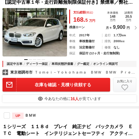
【認定中古車１年・走行距離無制限保証付き】禁煙車／弊社下
取車／ワンオーナー／コンフォートアクセス／バックカメラ／
支払総額
(税込)
本体価格
諸費用
クルーズコントロール／Ｂｌｕｅｔｏｏｔｈ／オートライト
148
20.5
168.
5
万円
万円
万円
9,900
残価ローン
月々
円
年式
2017年
走行
1.7万km
車検
車検整備付
排気
2000cc
整備
法定整備付
修復
なし
保証
保証付 (12ヶ月・走行無制限)
認定中古車
ディーラー保証
車両状態評価書
グー鑑定
オンライン商談可
東京都調布市
Ｔｏｍｅｉ－Ｙｏｋｏｈａｍａ ＢＭＷ ＢＭＷ Ｐｒｅｍｉｕｍ Ｓｅｌｅｃｔｉｏｎ 調布
お気に入り
在庫を確認・見積り依頼する
16人
今あなたの他に
が見ています
ＢＭＷ
UP
１シリーズ １１８ｄ プレイ 純正ナビ バックカメラ Ｅ
ＴＣ 電動シート インテリジェントセーフティ アクティブ