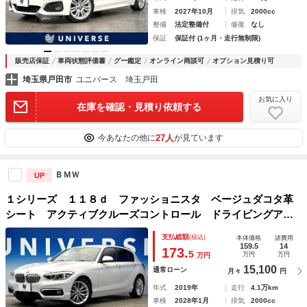
車検
2027年10月
排気
2000cc
整備
法定整備付
修復
なし
保証
保証付 (1ヶ月・走行無制限)
販売店保証
車両状態評価書
グー鑑定
オンライン商談可
オプション見積り可
埼玉県戸田市
ユニバース 埼玉戸田
お気に入り
在庫を確認・見積り依頼する
27人
今あなたの他に
が見ています
ＢＭＷ
UP
１シリーズ １１８ｄ ファッショニスタ ベージュダコタ革
シート アクティブクルーズコントロール ドライビングアシ
ストパッケージ パーキングサポートパッケージ コンフォー
支払総額
(税込)
本体価格
諸費用
トパッケージ デュアルオートエアコン ＬＥＤヘッドライ
159.5
14
173.
5
万円
万円
万円
ト 禁煙車
15,100
通常ローン
月々
円
年式
2019年
走行
4.1万km
車検
2028年1月
排気
2000cc