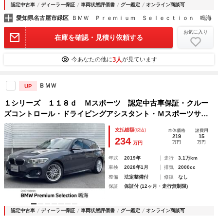
認定中古車
ディーラー保証
車両状態評価書
グー鑑定
オンライン商談可
愛知県名古屋市緑区
ＢＭＷ Ｐｒｅｍｉｕｍ Ｓｅｌｅｃｔｉｏｎ 鳴海
お気に入り
在庫を確認・見積り依頼する
3人
今あなたの他に
が見ています
ＢＭＷ
UP
１シリーズ １１８ｄ Ｍスポーツ 認定中古車保証・クルー
ズコントロール・ドライビングアシスタント・Ｍスポーツサス
ペンション・パーキングアシスト・パークディスタンスコント
支払総額
(税込)
本体価格
諸費用
ロール・純正１７インチアルミホイール・バックカメラ・スポ
219
15
234
万円
万円
万円
ーツシート
年式
2019年
走行
3.1万km
車検
2028年1月
排気
2000cc
整備
法定整備付
修復
なし
保証
保証付 (12ヶ月・走行無制限)
認定中古車
ディーラー保証
車両状態評価書
グー鑑定
オンライン商談可