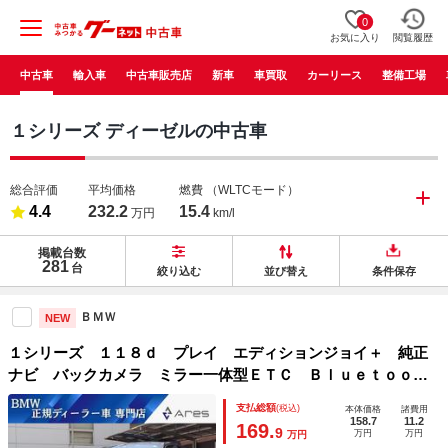
0
お気に入り
閲覧履歴
中古車
輸入車
中古車販売店
新車
車買取
カーリース
整備工場
１シリーズ ディーゼルの中古車
総合評価
平均価格
燃費
（WLTCモード）
4.4
232.2
15.4
万円
km/l
掲載台数
281
台
絞り込む
並び替え
条件保存
ＢＭＷ
NEW
１シリーズ １１８ｄ プレイ エディションジョイ＋ 純正
ナビ バックカメラ ミラー一体型ＥＴＣ Ｂｌｕｅｔｏｏｔ
ｈ 電動シート インテリジェントセーフティ オートマチッ
支払総額
(税込)
本体価格
諸費用
クハイビーム パーキングアシスト ＬＥＤ スマートキー
158.7
11.2
169.
9
万円
万円
万円
純正１６インチアルミホイール