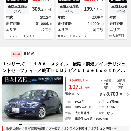
ザーシート アドバン１９Ａ
ｐｌａｙ Ｂｌｕｅｔｏｏｔ
ＤＶＡＮＧＴ
Ｗ Ｍｐｅｒｆｏｒｍａｎｃｅ
ｈ １８ＡＷ 新品タイヤ Ｐ
ビ Ｂモニタ
車両本体価格
車両本体価格
車両本体価格
305.
199.
2
7
万円
万円
グリル カーボントランクスポ
ＤＣ レザーシート シートヒ
Ｗシート シ
(税込)
(税込)
(税込)
イラー・リアディフーザー オ
ーター キーレスエントリー
外フロントエ
年式
2012年
年式
2009年
年式
ートライト ナビ ＵＳＢ Ｅ
ＥＴＣ オートライト ＣＤ
テリアパネル
走行距離
51,000km
走行距離
54,000km
走行距離
ＴＣ
ＤＶＤ
ノン
エリア
埼玉県
エリア
埼玉県
エリア
ｎｅｘｔｉｍｐｏｒｔ
ｎｅｘｔｉｍｐｏｒｔ
輸入車専門 Ｚ
ＢＭＷ
NEW
１シリーズ １１８ｄ スタイル 後期／禁煙／インテリジェ
ントセーフティー／純正ＨＤＤナビ／Ｂｌｕｅｔｏｏｔｈ／バ
ックカメラ／ＬＥＤヘッドライト／純正１６インチアルミ／Ｅ
支払総額
(税込)
本体価格
諸費用
ＴＣ／白黒ハーフレザーシート／クルーズコントロール
98
9.2
107.
2
万円
万円
万円
8,700
通常ローン
月々
円
年式
2016年
走行
2.9万km
車検
2027年11月
排気
2000cc
整備
法定整備付
修復
なし
保証
保証付 (1ヶ月・1000km)
販売店保証
車両状態評価書
グー鑑定
オンライン商談可
オプション見積り可