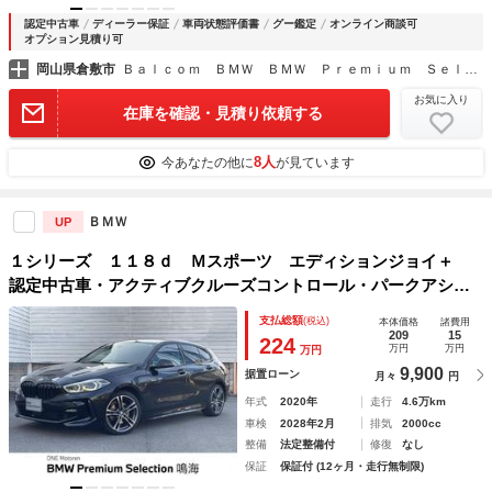
認定中古車
ディーラー保証
車両状態評価書
グー鑑定
オンライン商談可
オプション見積り可
岡山県倉敷市
Ｂａｌｃｏｍ ＢＭＷ ＢＭＷ Ｐｒｅｍｉｕｍ Ｓｅｌｅｃｔｉｏｎ 倉敷
お気に入り
在庫を確認・見積り依頼する
8人
今あなたの他に
が見ています
ＢＭＷ
UP
１シリーズ １１８ｄ Ｍスポーツ エディションジョイ＋
認定中古車・アクティブクルーズコントロール・パークアシス
トシステム・ワイヤレス充電・アップルカープレイ・Ｂｌｕｅ
支払総額
(税込)
本体価格
諸費用
ｔｏｏｔｈオーディオ・禁煙車・純正１８インチアルミ・運転
209
15
224
万円
万円
万円
席パワーシート
9,900
据置ローン
月々
円
年式
2020年
走行
4.6万km
車検
2028年2月
排気
2000cc
整備
法定整備付
修復
なし
保証
保証付 (12ヶ月・走行無制限)