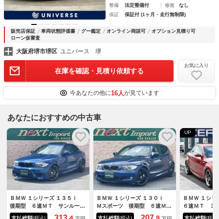
整備
法定整備付
修復
なし
保証
保証付 (1ヶ月・走行無制限)
販売店保証
車両状態評価書
グー鑑定
オンライン商談可
オプション見積り可
ローン仮審査
大阪府堺市堺区
ユニバース 堺
お気に入り
在庫を確認・見積り依頼する
16人
今あなたの他に
が見ています
あなたにおすすめの中古車
UP
ＢＭＷ １シリーズ １３５ｉ
ＢＭＷ １シリーズ １３０ｉ
ＢＭＷ １シ
後期型 ６速ＭＴ サンルー
Ｍスポーツ 後期型 ６速Ｍ
６速ＭＴ ３
フ ｃａｒｐｌａｙ対応 赤レ
Ｔ アンドロイドナビ ｃａｒ
調 フルセグ
313.
207.
4
9
支払総額
支払総額
支払総額
(税込)
(税込)
(税込)
万円
万円