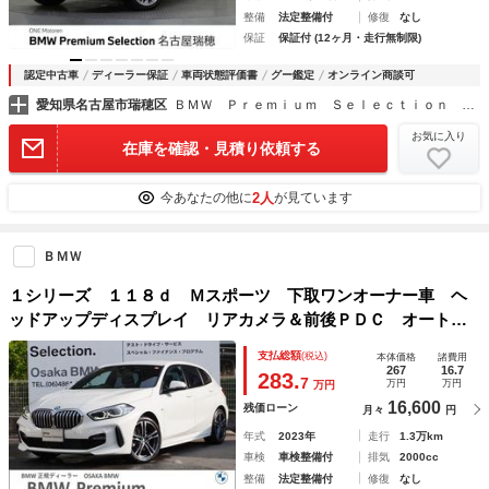
整備
法定整備付
修復
なし
保証
保証付 (12ヶ月・走行無制限)
認定中古車
ディーラー保証
車両状態評価書
グー鑑定
オンライン商談可
愛知県名古屋市瑞穂区
ＢＭＷ Ｐｒｅｍｉｕｍ Ｓｅｌｅｃｔｉｏｎ 名古屋瑞穂
お気に入り
在庫を確認・見積り依頼する
2人
今あなたの他に
が見ています
ＢＭＷ
１シリーズ １１８ｄ Ｍスポーツ 下取ワンオーナー車 ヘ
ッドアップディスプレイ リアカメラ＆前後ＰＤＣ オートリ
アゲート アクティブクルーズコントロール ドライビングア
支払総額
(税込)
本体価格
諸費用
シスト パーキングアシスト １８インチアロイホイール
267
16.7
283.
7
万円
万円
万円
認定中古車
16,600
残価ローン
月々
円
年式
2023年
走行
1.3万km
車検
車検整備付
排気
2000cc
整備
法定整備付
修復
なし