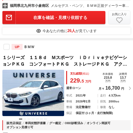
福岡県北九州市小倉南区
メルセデス・ベンツ、ＢＭＷ正規ディーラー車専門店（株）ベイズ
お気に入り
在庫を確認・見積り依頼する
26人
今あなたの他に
が見ています
ＢＭＷ
UP
１シリーズ １１８ｄ Ｍスポーツ ｉＤｒｉｖｅナビゲーシ
ョンＰＫＧ コンフォートＰＫＧ ストレージＰＫＧ アクテ
ィブクルコン 純正ナビ リアビューカメラ パワーシート
支払総額
(税込)
本体価格
諸費用
パワーバックドア ＬＥＤヘッド 純正１８インチＡＷ ＥＴ
215.8
13.7
229.
5
万円
万円
万円
Ｃ 禁煙車
16,700
通常ローン
月々
円
年式
2021年
走行
4.5万km
車検
2028年2月
排気
2000cc
整備
法定整備付
修復
なし
保証
保証付 (1ヶ月・走行無制限)
販売店保証
車両状態評価書
グー鑑定
OBD診断済み
オンライン商談可
オプション見積り可