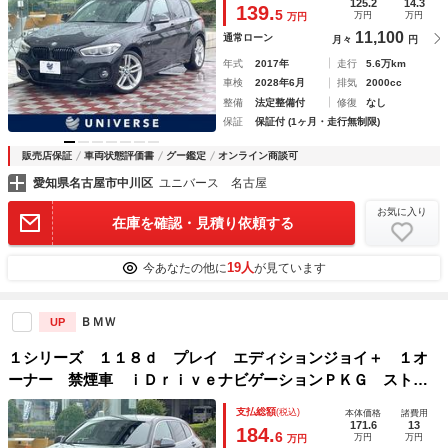
ンターラコンビシート クルーズコントロール オートエアコ
125.2
14.3
139.
5
万円
万円
万円
ン
11,100
通常ローン
月々
円
年式
2017年
走行
5.6万km
車検
2028年6月
排気
2000cc
整備
法定整備付
修復
なし
保証
保証付 (1ヶ月・走行無制限)
販売店保証
車両状態評価書
グー鑑定
オンライン商談可
愛知県名古屋市中川区
ユニバース 名古屋
お気に入り
在庫を確認・見積り依頼する
19人
今あなたの他に
が見ています
ＢＭＷ
UP
１シリーズ １１８ｄ プレイ エディションジョイ＋ １オ
ーナー 禁煙車 ｉＤｒｉｖｅナビゲーションＰＫＧ ストレ
ージＰＫＧ リアビューカメラ アクティブクルコン 衝突軽
支払総額
(税込)
本体価格
諸費用
減 純正１６インチＡＷ ＬＥＤヘッド オートハイビーム
171.6
13
184.
6
万円
万円
万円
パワーバックドア ＥＴＣ