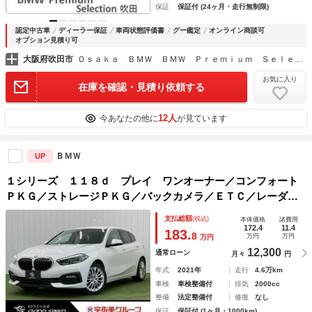
保証
保証付 (24ヶ月・走行無制限)
認定中古車
ディーラー保証
車両状態評価書
グー鑑定
オンライン商談可
オプション見積り可
大阪府吹田市
Ｏｓａｋａ ＢＭＷ ＢＭＷ Ｐｒｅｍｉｕｍ Ｓｅｌｅｃｔｉｏｎ 吹田
お気に入り
在庫を確認・見積り依頼する
12人
今あなたの他に
が見ています
ＢＭＷ
UP
１シリーズ １１８ｄ プレイ ワンオーナー／コンフォート
ＰＫＧ／ストレージＰＫＧ／バックカメラ／ＥＴＣ／レーダー
クルーズ／ブラインドスポット／クリアランスソナー／ワイヤ
支払総額
(税込)
本体価格
諸費用
レス充電／ＡｐｐｌｅＣａｒＰｌａｙ／
172.4
11.4
183.
8
万円
万円
万円
12,300
通常ローン
月々
円
年式
2021年
走行
4.6万km
車検
車検整備付
排気
2000cc
整備
法定整備付
修復
なし
保証
保証付 (1ヶ月・1000km)