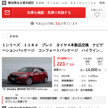
愛知県名古屋市緑区
ＢＭＷ Ｐｒｅｍｉｕｍ Ｓｅｌｅｃｔｉｏｎ 鳴海
お気に入り
在庫を確認・見積り依頼する
5人
今あなたの他に
が見ています
ＢＭＷ
１シリーズ １１８ｄ プレイ タイヤ４本新品交換 ナビゲ
ーションパッケージ コンフォートパッケージ ハイラインパ
ッケージ ストレージパッケージ 純正１７インチＡＷ ワイ
支払総額
(税込)
本体価格
諸費用
ヤレスチャージング ブラインドスポットモニター 認定中古
205
18.7
223.
7
万円
万円
万円
車
14,000
据置ローン
月々
円
年式
2021年
走行
1.4万km
車検
車検整備付
排気
2000cc
整備
法定整備付
修復
なし
保証
保証付 (12ヶ月・走行無制限)
認定中古車
ディーラー保証
車両状態評価書
グー鑑定
オンライン商談可
オプション見積り可