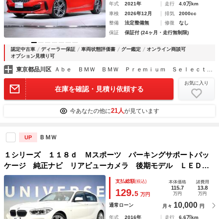
年式
2021年
走行
4.0万km
車検
2026年12月
排気
2000cc
整備
法定整備無
修復
なし
保証
保証付 (24ヶ月・走行無制限)
認定中古車
ディーラー保証
車両状態評価書
グー鑑定
オンライン商談可
オプション見積り可
東京都品川区
Ａｂｅ ＢＭＷ ＢＭＷ Ｐｒｅｍｉｕｍ Ｓｅｌｅｃｔｉｏｎ 品川
お気に入り
在庫を確認・見積り依頼する
21人
今あなたの他に
が見ています
ＢＭＷ
UP
１シリーズ １１８ｄ Ｍスポーツ パーキングサポートパッ
ケージ 純正ナビ リアビューカメラ 後期モデル ＬＥＤヘ
ッドライト クルーズコントロール Ｂｌｕｅｔｏｏｔｈ 純
支払総額
(税込)
本体価格
諸費用
正１７インチアルミホイール ＥＴＣ内蔵ルームミラー
115.7
13.8
129.
5
万円
万円
万円
10,000
通常ローン
月々
円
年式
2016年
走行
6.6万km