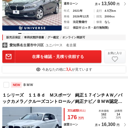
13,500
通常ローン
月々
円
年式
2021年
走行
4.5万km
車検
2026年12月
排気
2000cc
整備
法定整備付
修復
なし
保証
保証付 (1ヶ月・走行無制限)
販売店保証
車両状態評価書
グー鑑定
オンライン商談可
愛知県名古屋市中川区
ユニバース 名古屋
お気に入り
在庫を確認・見積り依頼する
3人
今あなたの他に
が見ています
ＢＭＷ
NEW
１シリーズ １１８ｄ Ｍスポーツ 純正１７インチＡＷ／バ
ックカメラ／クルーズコントロール／純正ナビ／ＢＭＷ認定中
古車保証
支払総額
(税込)
本体価格
諸費用
162
14
176
万円
万円
万円
16,300
据置ローン
月々
円