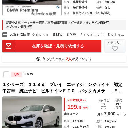
車検
車検整備付
排気
2000cc
整備
法定整備付
修復
なし
保証
保証付 (12ヶ月・走行無制限)
認定中古車
ディーラー保証
車両状態評価書
グー鑑定
オンライン商談可
オプション見積り可
大阪府吹田市
Ｏｓａｋａ ＢＭＷ ＢＭＷ Ｐｒｅｍｉｕｍ Ｓｅｌｅｃｔｉｏｎ 吹田
お気に入り
在庫を確認・見積り依頼する
2人
今あなたの他に
が見ています
ＢＭＷ
UP
１シリーズ １１８ｄ プレイ エディションジョイ＋ 認定
中古車 純正ナビ ビルトインＥＴＣ バックカメラ ＬＥＤ
ヘッドライト 純正１７インチＡＷ
支払総額
(税込)
本体価格
諸費用
180
19.8
199.
8
万円
万円
万円
7,800
残価ローン
月々
円
年式
2020年
走行
4.6万km
車検
2027年10月
排気
2000cc