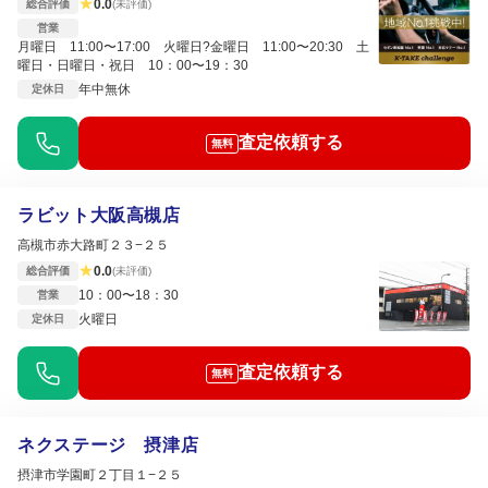
★
0.0
総合評価
(未評価)
営業
月曜日 11:00〜17:00 火曜日?金曜日 11:00〜20:30 土
曜日・日曜日・祝日 10：00〜19：30
年中無休
定休日
査定依頼する
無料
ラビット大阪高槻店
高槻市赤大路町２３−２５
★
0.0
総合評価
(未評価)
10：00〜18：30
営業
火曜日
定休日
査定依頼する
無料
ネクステージ 摂津店
摂津市学園町２丁目１−２５