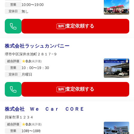
10:00〜19:00
営業
無し
定休日
査定依頼する
無料
株式会社ラッシュカンパニー
堺市中区深井水池町２８１７−９
★
0.0
総合評価
(未評価)
10：00〜19：30
営業
月曜日
定休日
査定依頼する
無料
株式会社 Ｗｅ Ｃａｒ ＣＯＲＥ
貝塚市澤１２３４
★
0.0
総合評価
(未評価)
10時〜18時
営業