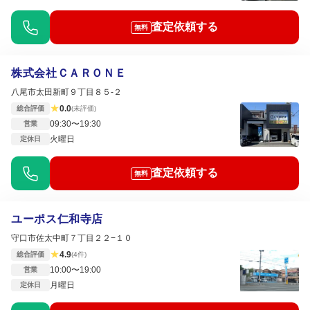
査定依頼する
無料
株式会社ＣＡＲＯＮＥ
八尾市太田新町９丁目８５-２
★
0.0
総合評価
(未評価)
09:30〜19:30
営業
火曜日
定休日
査定依頼する
無料
ユーポス仁和寺店
守口市佐太中町７丁目２２−１０
★
4.9
総合評価
(4件)
10:00〜19:00
営業
月曜日
定休日