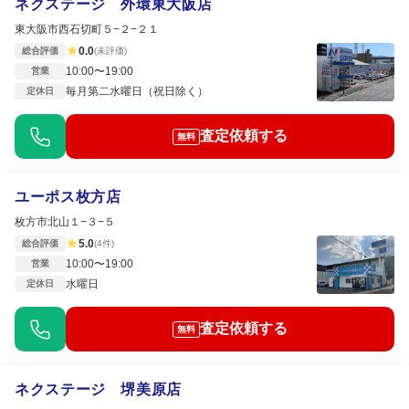
ネクステージ 外環東大阪店
東大阪市西石切町５−２−２１
★
0.0
総合評価
(未評価)
10:00〜19:00
営業
毎月第二水曜日（祝日除く）
定休日
査定依頼する
無料
ユーポス枚方店
枚方市北山１−３−５
★
5.0
総合評価
(4件)
10:00〜19:00
営業
水曜日
定休日
査定依頼する
無料
ネクステージ 堺美原店