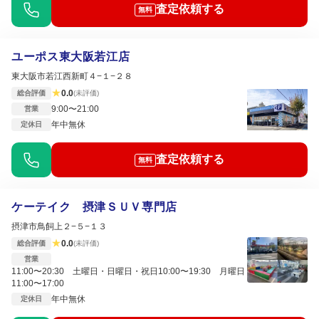
査定依頼する
無料
ユーポス東大阪若江店
東大阪市若江西新町４−１−２８
★
0.0
総合評価
(未評価)
9:00〜21:00
営業
年中無休
定休日
査定依頼する
無料
ケーテイク 摂津ＳＵＶ専門店
摂津市鳥飼上２−５−１３
★
0.0
総合評価
(未評価)
営業
11:00〜20:30 土曜日・日曜日・祝日10:00〜19:30 月曜日
11:00〜17:00
年中無休
定休日