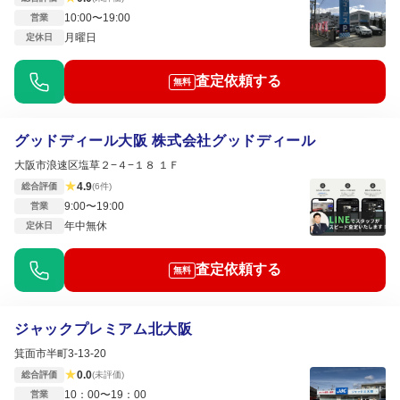
10:00〜19:00
営業
月曜日
定休日
査定依頼する
無料
グッドディール大阪 株式会社グッドディール
大阪市浪速区塩草２−４−１８ １Ｆ
★
4.9
総合評価
(6件)
9:00〜19:00
営業
年中無休
定休日
査定依頼する
無料
ジャックプレミアム北大阪
箕面市半町3-13-20
★
0.0
総合評価
(未評価)
10：00〜19：00
営業