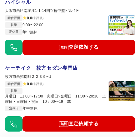
ハイシャル
大阪市西区南堀江1-1-14四ツ橋中埜ビル４F
★
0.0
総合評価
(未評価)
9:00〜22:00
営業
年中無休
定休日
査定依頼する
無料
ケーテイク 枚方セダン専門店
枚方市西招提町２２３９−１
★
0.0
総合評価
(未評価)
営業
月曜日 11:00〜17:00 火曜日?金曜日 11:00〜20:30 土
曜日・日曜日・祝日 10：00〜19：30
年中無休
定休日
査定依頼する
無料