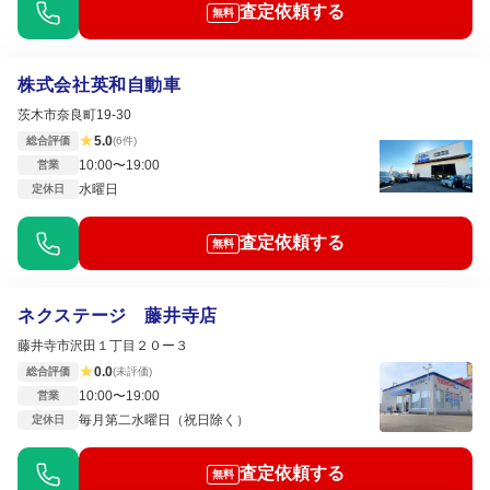
査定依頼する
無料
株式会社英和自動車
茨木市奈良町19-30
★
5.0
総合評価
(6件)
10:00〜19:00
営業
水曜日
定休日
査定依頼する
無料
ネクステージ 藤井寺店
藤井寺市沢田１丁目２０ー３
★
0.0
総合評価
(未評価)
10:00〜19:00
営業
毎月第二水曜日（祝日除く）
定休日
査定依頼する
無料