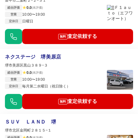
豊中市二葉町２−２−３１
★
0.0
総合評価
(未評価)
10:00〜19:00
営業
日曜日
定休日
査定依頼する
無料
ネクステージ 堺美原店
堺市美原区黒山３８９−３
★
0.0
総合評価
(未評価)
10:00〜19:00
営業
毎月第二水曜日（祝日除く）
定休日
査定依頼する
無料
ＳＵＶ ＬＡＮＤ 堺
堺市北区金岡町２８１５−１
★
0.0
総合評価
(未評価)