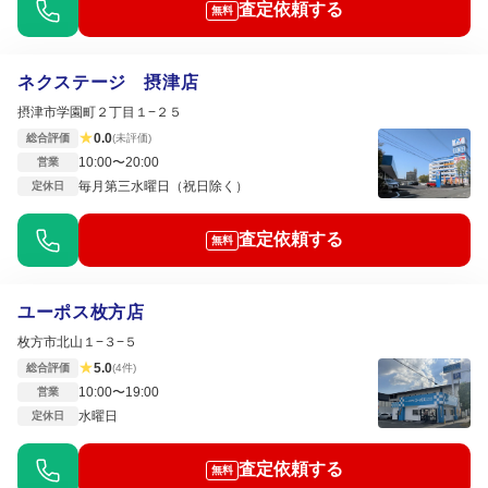
査定依頼する
無料
ネクステージ 摂津店
摂津市学園町２丁目１−２５
★
0.0
総合評価
(未評価)
10:00〜20:00
営業
毎月第三水曜日（祝日除く）
定休日
査定依頼する
無料
ユーポス枚方店
枚方市北山１−３−５
★
5.0
総合評価
(4件)
10:00〜19:00
営業
水曜日
定休日
査定依頼する
無料