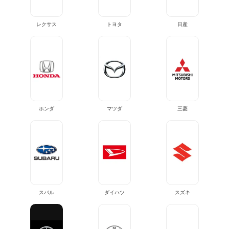
レクサス
トヨタ
日産
ホンダ
マツダ
三菱
スバル
ダイハツ
スズキ