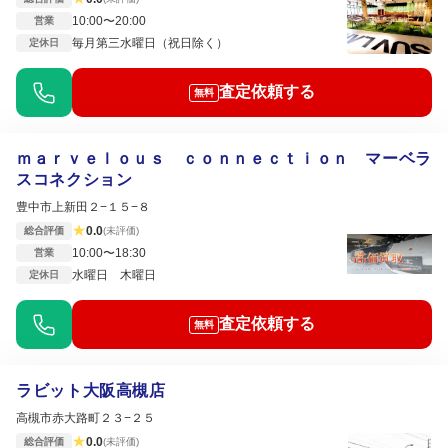
10:00〜20:00
営業
毎月第三水曜日（祝日除く）
定休日
査定依頼する
無料
ｍａｒｖｅｌｏｕｓ ｃｏｎｎｅｃｔｉｏｎ マーベラ
スコネクション
豊中市上新田２−１５−８
★
0.0
総合評価
(未評価)
10:00〜18:30
営業
水曜日 木曜日
定休日
査定依頼する
無料
ラビット大阪高槻店
高槻市赤大路町２３−２５
★
0.0
総合評価
(未評価)