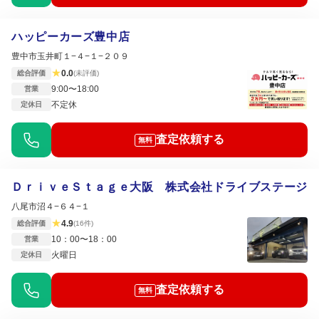
ハッピーカーズ豊中店
豊中市玉井町１−４−１−２０９
★
0.0
総合評価
(未評価)
9:00〜18:00
営業
不定休
定休日
査定依頼する
無料
ＤｒｉｖｅＳｔａｇｅ大阪 株式会社ドライブステージ
八尾市沼４−６４−１
★
4.9
総合評価
(16件)
10：00〜18：00
営業
火曜日
定休日
査定依頼する
無料