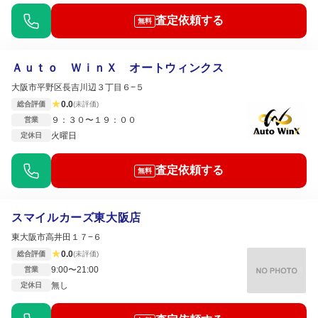
査定依頼する
無料
Ａｕｔｏ ＷｉｎＸ オートウィンクス
大阪市平野区長吉川辺３丁目６−５
★
0.0
総合評価
(未評価)
９：３０〜１９：００
営業
火曜日
定休日
査定依頼する
無料
スマイルカーズ東大阪店
東大阪市高井田１７−６
★
0.0
総合評価
(未評価)
9:00〜21:00
営業
無し
定休日