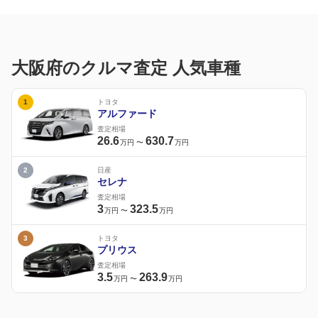
大阪府のクルマ査定 人気車種
1
トヨタ
アルファード
査定相場
26.6
630.7
万円
〜
万円
2
日産
セレナ
査定相場
3
323.5
万円
〜
万円
3
トヨタ
プリウス
査定相場
3.5
263.9
万円
〜
万円