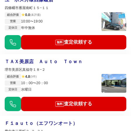
四條畷市雁屋南町１５−１１
★
0.0
総合評価
(未評価)
10:00〜19:00
営業
年中無休
定休日
査定依頼する
無料
ＴＡＸ美原店 Ａｕｔｏ Ｔｏｗｎ
堺市美原区真福寺１８−２
★
4.8
総合評価
(3件)
10：00〜20：00
営業
水曜日
定休日
査定依頼する
無料
Ｆ１ａｕｔｏ（エフワンオート）