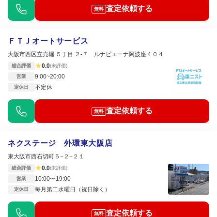
査定依頼する
無料
ＦＴＪオートサービス
大阪市西区立売堀 ５丁目 ２-７ ルナピエーナ阿波座４０４
★
0.0
総合評価
(未評価)
9:00~20:00
営業
不定休
定休日
査定依頼する
無料
ネクステージ 外環東大阪店
東大阪市西石切町５−２−２１
★
0.0
総合評価
(未評価)
10:00〜19:00
営業
毎月第二水曜日（祝日除く）
定休日
査定依頼する
無料