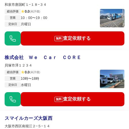
和泉市唐国町１−１８−３４
★
0.0
総合評価
(未評価)
10：00〜19：00
営業
月曜日
定休日
査定依頼する
無料
株式会社 Ｗｅ Ｃａｒ ＣＯＲＥ
貝塚市澤１２３４
★
0.0
総合評価
(未評価)
10時〜18時
営業
水曜日
定休日
査定依頼する
無料
スマイルカーズ大阪西
大阪市西区南堀江２−５−１４