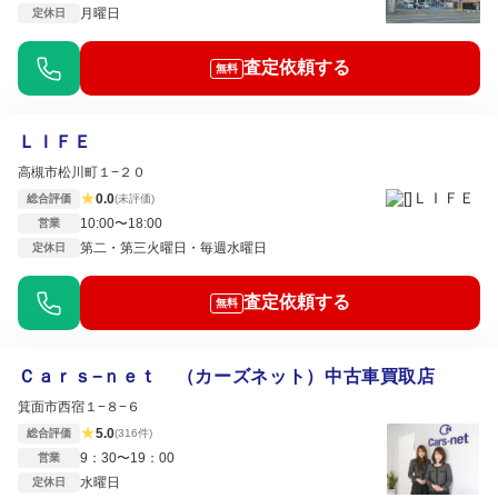
月曜日
定休日
査定依頼する
無料
ＬＩＦＥ
高槻市松川町１−２０
★
0.0
総合評価
(未評価)
10:00〜18:00
営業
第二・第三火曜日・毎週水曜日
定休日
査定依頼する
無料
Ｃａｒｓ−ｎｅｔ （カーズネット）中古車買取店
箕面市西宿１−８−６
★
5.0
総合評価
(316件)
9：30〜19：00
営業
水曜日
定休日