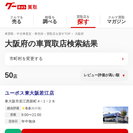
買取店を
クルマを
相場を
クルマ買取
探す
売る
調べる
マガジン
車買取・中古車査定・車売却
買取店を探すTOP
大阪府
大阪府の車買取店検索結果
市町村を変更する
›
50
店
ユーポス東大阪若江店
東大阪市若江西新町４−１−２８
★
0.0
総合評価
(未評価)
9:00〜21:00
営業
年中無休
定休日