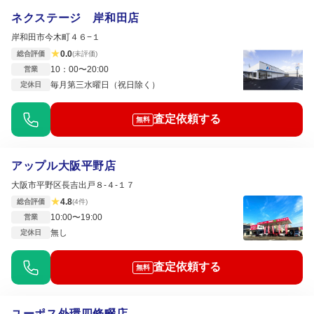
ネクステージ 岸和田店
岸和田市今木町４６−１
★
0.0
総合評価
(未評価)
10：00〜20:00
営業
毎月第三水曜日（祝日除く）
定休日
査定依頼する
無料
アップル大阪平野店
大阪市平野区長吉出戸８-４‐１７
★
4.8
総合評価
(4件)
10:00〜19:00
営業
無し
定休日
査定依頼する
無料
ユーポス外環四條畷店