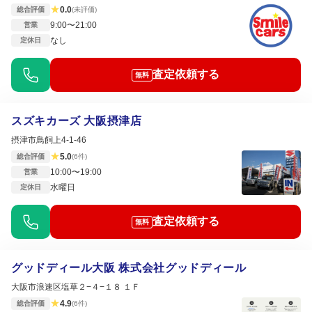
★
0.0
総合評価
(未評価)
9:00〜21:00
営業
なし
定休日
査定依頼する
無料
スズキカーズ 大阪摂津店
摂津市鳥飼上4-1-46
★
5.0
総合評価
(6件)
10:00〜19:00
営業
水曜日
定休日
査定依頼する
無料
グッドディール大阪 株式会社グッドディール
大阪市浪速区塩草２−４−１８ １Ｆ
★
4.9
総合評価
(6件)