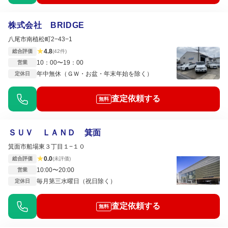
株式会社 BRIDGE
八尾市南植松町2−43−1
★
4.8
総合評価
(42件)
10：00〜19：00
営業
年中無休（ＧＷ・お盆・年末年始を除く）
定休日
査定依頼する
無料
ＳＵＶ ＬＡＮＤ 箕面
箕面市船場東３丁目１−１０
★
0.0
総合評価
(未評価)
10:00〜20:00
営業
毎月第三水曜日（祝日除く）
定休日
査定依頼する
無料