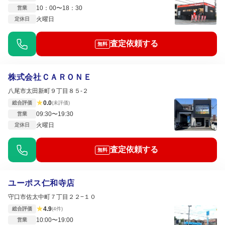
10：00〜18：30
営業
火曜日
定休日
査定依頼する
無料
株式会社ＣＡＲＯＮＥ
八尾市太田新町９丁目８５-２
★
0.0
総合評価
(未評価)
09:30〜19:30
営業
火曜日
定休日
査定依頼する
無料
ユーポス仁和寺店
守口市佐太中町７丁目２２−１０
★
4.9
総合評価
(4件)
10:00〜19:00
営業