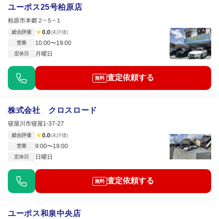
ユーポス25号柏原店
柏原市本郷２−５−１
★
0.0
総合評価
(未評価)
10:00〜19:00
営業
月曜日
定休日
査定依頼する
無料
株式会社 クロスロード
寝屋川市寝屋1-37-27
★
0.0
総合評価
(未評価)
9:00〜19:00
営業
日曜日
定休日
査定依頼する
無料
ユーポス和泉中央店