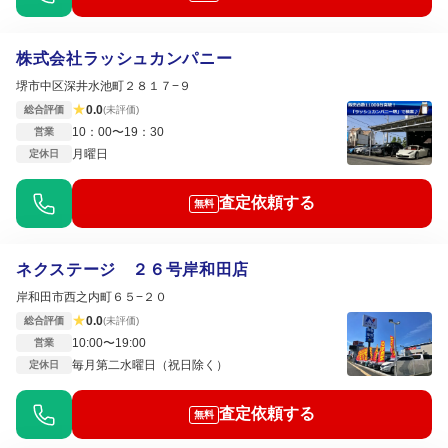
株式会社ラッシュカンパニー
堺市中区深井水池町２８１７−９
★
0.0
総合評価
(未評価)
10：00〜19：30
営業
月曜日
定休日
査定依頼する
無料
ネクステージ ２６号岸和田店
岸和田市西之内町６５−２０
★
0.0
総合評価
(未評価)
10:00〜19:00
営業
毎月第二水曜日（祝日除く）
定休日
査定依頼する
無料