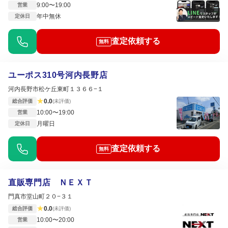
9:00〜19:00
営業
年中無休
定休日
査定依頼する
無料
ユーポス310号河内長野店
河内長野市松ケ丘東町１３６６−１
★
0.0
総合評価
(未評価)
10:00〜19:00
営業
月曜日
定休日
査定依頼する
無料
直販専門店 ＮＥＸＴ
門真市堂山町２０−３１
★
0.0
総合評価
(未評価)
10:00〜20:00
営業