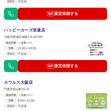
不定休
定休日
査定依頼する
無料
ハッピーカーズ浪速店
大阪市西成区潮路1-8-34-505
★
4.9
総合評価
(23件)
10:00〜19:00
営業
不定休
定休日
査定依頼する
無料
カウルス大阪店
門真市堂山町20-31
★
5.0
総合評価
(89件)
8:00〜21:00
営業
不定休
定休日