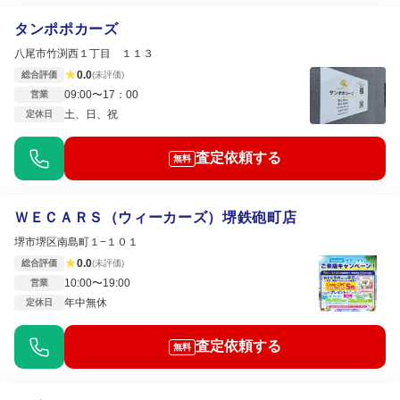
タンポポカーズ
八尾市竹渕西１丁目 １１３
★
0.0
総合評価
(未評価)
09:00〜17：00
営業
土、日、祝
定休日
査定依頼する
無料
ＷＥＣＡＲＳ（ウィーカーズ）堺鉄砲町店
堺市堺区南島町１−１０１
★
0.0
総合評価
(未評価)
10:00〜19:00
営業
年中無休
定休日
査定依頼する
無料