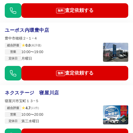
査定依頼する
無料
ユーポス内環豊中店
豊中市穂積２−１−４
★
0.0
総合評価
(未評価)
10:00〜19:00
営業
月曜日
定休日
査定依頼する
無料
ネクステージ 寝屋川店
寝屋川市宝町１３−５
★
4.7
総合評価
(11件)
10:00〜20:00
営業
第三水曜日
定休日