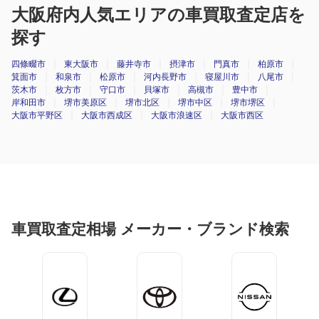
大阪府内人気エリアの車買取査定店を
探す
四條畷市
東大阪市
藤井寺市
摂津市
門真市
柏原市
箕面市
和泉市
松原市
河内長野市
寝屋川市
八尾市
茨木市
枚方市
守口市
貝塚市
高槻市
豊中市
岸和田市
堺市美原区
堺市北区
堺市中区
堺市堺区
大阪市平野区
大阪市西成区
大阪市浪速区
大阪市西区
車買取査定相場 メーカー・ブランド検索