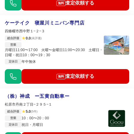
査定依頼する
無料
ケーテイク 寝屋川ミニバン専門店
四條畷市西中野１−２−３
★
0.0
総合評価
(未評価)
営業
月曜日11:00〜17:00 火曜〜金曜日11:00〜20:30 土曜日・
日曜・祝日10：00〜19：30
年中無休
定休日
査定依頼する
無料
（株）神成 ー五黄自動車ー
松原市丹南２丁目−２９５−１
★
5.0
総合評価
(5件)
10：00〜20：00
営業
祝日・月曜日
定休日