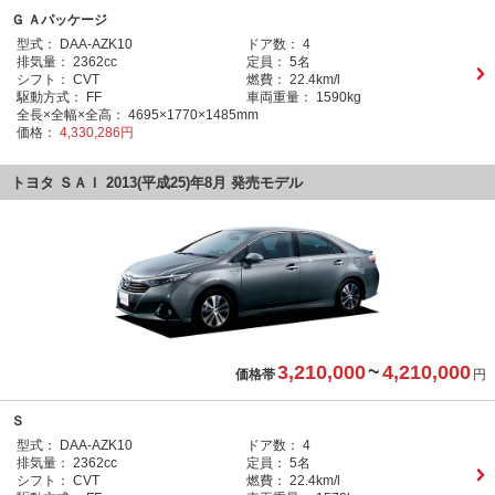
Ｇ Ａパッケージ
型式：
DAA-AZK10
ドア数：
4
排気量：
2362cc
定員：
5名
シフト：
CVT
燃費：
22.4km/l
駆動方式：
FF
車両重量：
1590kg
全長×全幅×全高：
4695×1770×1485mm
価格：
4,330,286円
トヨタ ＳＡＩ 2013(平成25)年8月 発売モデル
3,210,000
~
4,210,000
価格帯
円
Ｓ
型式：
DAA-AZK10
ドア数：
4
排気量：
2362cc
定員：
5名
シフト：
CVT
燃費：
22.4km/l