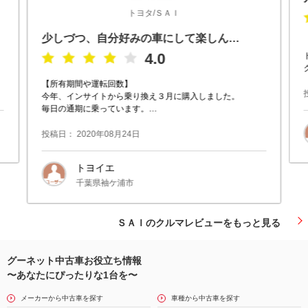
トヨタ/ＳＡＩ
少しづつ、自分好みの車にして楽しんでます。
4.0
【所有期間や運転回数】
今年、インサイトから乗り換え３月に購入しました。
毎日の通期に乗っています。
【このクルマの良い点】
投稿日： 2020年08月24日
ゆったりと運転が出来て高速時も安定しています。イ
ンサイトと比較する
トヨイエ
千葉県袖ケ浦市
ＳＡＩのクルマレビューをもっと見る
グーネット中古車お役立ち情報
〜あなたにぴったりな1台を〜
メーカーから中古車を探す
車種から中古車を探す