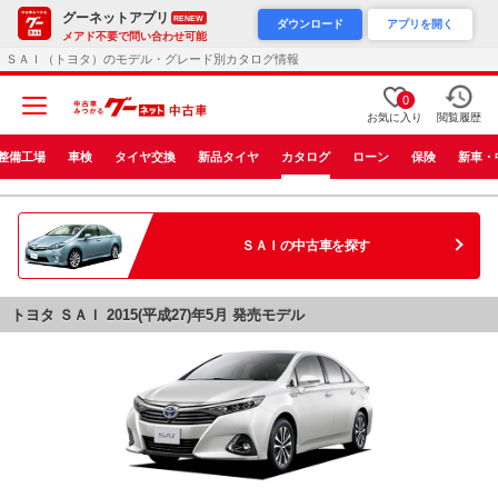
グーネットアプリ
RENEW
ダウンロード
アプリを開く
メアド不要で問い合わせ可能
ＳＡＩ（トヨタ）のモデル・グレード別カタログ情報
0
お気に入り
閲覧履歴
整備工場
車検
タイヤ交換
新品タイヤ
カタログ
ローン
保険
新車・
ＳＡＩ
の中古車を探す
トヨタ ＳＡＩ 2015(平成27)年5月 発売モデル