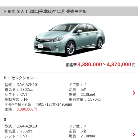
トヨタ ＳＡＩ 2011(平成23)年11月 発売モデル
3,380,000
~
4,370,000
価格帯
円
Ｓ Ｌセレクション
型式：
DAA-AZK10
ドア数：
4
排気量：
2362cc
定員：
5名
シフト：
CVT
燃費：
21.0km/l
駆動方式：
FF
車両重量：
1570kg
全長×全幅×全高：
4605×1770×1495mm
価格：
3,380,000円
Ｓ
型式：
DAA-AZK10
ドア数：
4
排気量：
2362cc
定員：
5名
シフト：
CVT
燃費：
21.0km/l