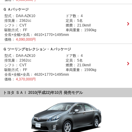
Ｇ Ａパッケージ
型式：
DAA-AZK10
ドア数：
4
排気量：
2362cc
定員：
5名
シフト：
CVT
燃費：
21.0km/l
駆動方式：
FF
車両重量：
1590kg
全長×全幅×全高：
4610×1770×1495mm
価格：
4,090,000円
Ｇ ツーリングセレクション・Ａパッケージ
型式：
DAA-AZK10
ドア数：
4
排気量：
2362cc
定員：
5名
シフト：
CVT
燃費：
21.0km/l
駆動方式：
FF
車両重量：
1590kg
全長×全幅×全高：
4620×1770×1495mm
価格：
4,370,000円
トヨタ ＳＡＩ 2010(平成22)年10月 発売モデル