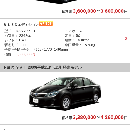
3,600,000
~
3,600,000
価格帯
円
Ｓ ＬＥＤエディション
型式：
DAA-AZK10
ドア数：
4
排気量：
2362cc
定員：
5名
シフト：
CVT
燃費：
19.8km/l
駆動方式：
FF
車両重量：
1570kg
全長×全幅×全高：
4615×1770×1495mm
価格：
3,600,000円
トヨタ ＳＡＩ 2009(平成21)年12月 発売モデル
3,380,000
~
4,260,000
価格帯
円