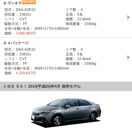
Ｇ ヴィオラ
型式：
DAA-AZK10
ドア数：
4
排気量：
2362cc
定員：
5名
シフト：
CVT
燃費：
22.4km/l
駆動方式：
FF
車両重量：
1590kg
全長×全幅×全高：
4695×1770×1485mm
価格：
3,996,982円
Ｇ Ａパッケージ
型式：
DAA-AZK10
ドア数：
4
排気量：
2362cc
定員：
5名
シフト：
CVT
燃費：
22.4km/l
駆動方式：
FF
車両重量：
1590kg
全長×全幅×全高：
4695×1770×1485mm
価格：
4,339,637円
トヨタ ＳＡＩ 2014(平成26)年4月 発売モデル