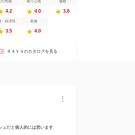
走行性能
乗り心地
価格
4.2
4.0
3.8
費・経済性
装備
3.5
4.0
ＲＡＶ４のカタログを見る
シュだと個人的には思います