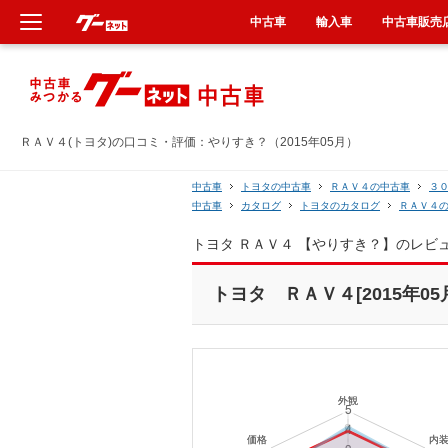
中古車
輸入車
中古車販売
新車
中古車
ＲＡＶ４(トヨタ)の口コミ・評価：やりすき？（2015年05月）
輸入車
中古車
トヨタの中古車
ＲＡＶ４の中古車
３
中古車
カタログ
トヨタのカタログ
ＲＡＶ４
クルマ買取
トヨタ ＲＡＶ４ 【やりすき？】のレビ
カーリース
トヨタ ＲＡＶ４[2015年05
タイヤ交換
整備工場
車検