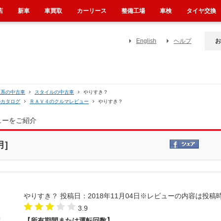
店
新車
車買取
カーリース
整備工場
車検
タイヤ交換
English
ヘルプ
お
０系の中古車
スタイルの中古車
やりすき？
のカタログ
ＲＡＶ４のクルマレビュー
やりすき？
ューをご紹介
月]
やりすき？
投稿日：2018年11月04日
※レビューの内容は投稿
3.9
【所有期間または運転回数】