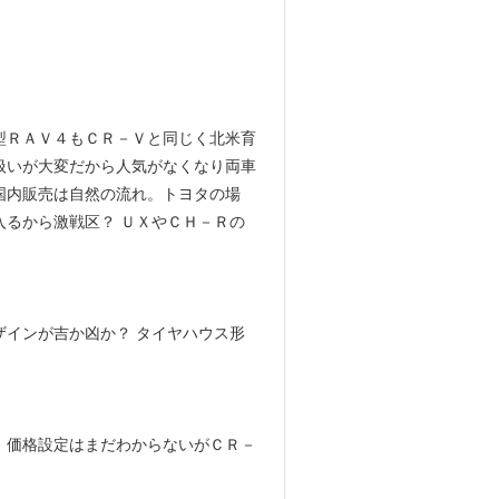
型ＲＡＶ４もＣＲ－Ｖと同じく北米育
扱いが大変だから人気がなくなり両車
国内販売は自然の流れ。トヨタの場
るから激戦区？ ＵＸやＣＨ－Ｒの
インが吉か凶か？ タイヤハウス形
。
。価格設定はまだわからないがＣＲ－