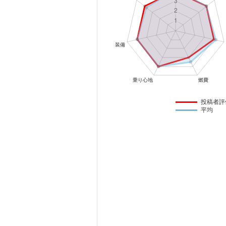
マガジン
車カタログ
自動車ローン
保険
投稿者評
平均
レビュー
価格相場
教習所
用語集