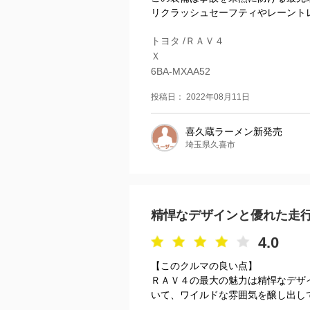
リクラッシュセーフティやレーントレ
トヨタ /ＲＡＶ４
Ｘ
6BA-MXAA52
投稿日： 2022年08月11日
喜久蔵ラーメン新発売
埼玉県久喜市
精悍なデザインと優れた走
4.0
【このクルマの良い点】
ＲＡＶ４の最大の魅力は精悍なデザ
いて、ワイルドな雰囲気を醸し出して