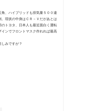
互角、ハイブリッドも排気量５００違
倒。現状の中身はＣＲ－Ｖだがあとは
用のトヨタ、日本人も最近面白く運転
ザインでフロントマスク作れれば最高
楽しみですが？