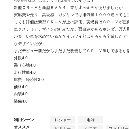
今の時代に排気量アップは国内での受けは？
新型ＣＲ－Ｖと新型ＲＡＶ４、乗り比べ企画がありましたが、
実燃費や走り、高級感、ガソリンでは排気量１０００違っても
っても評価は新型ＣＲ－Ｖが上の評価。実燃費はＣＲ－Ｖが圧
エクステリアデザインの好みだか。面白みがあるホンダ、万人
が楽しい車を求めているが？イカツイ顔はそろそろ卒業したデ
なデザインだが。
まだデビュー前だからまだまだ改善してＣＲ－Ｖ潰しできるか
外観
4.0
乗り心地
4.0
走行性能
4.0
燃費・経済性
3.0
価格
4.0
内装
4.0
装備
4.0
利用シーン
レジャー
趣味
オススメ
ビギナー
シニア
ファミリー