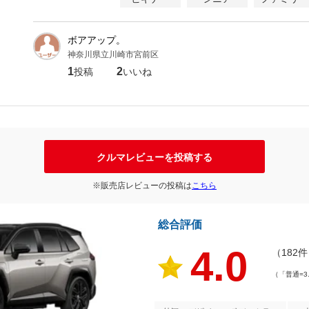
ボアアップ。
神奈川県立川崎市宮前区
1
2
投稿
いいね
クルマレビューを投稿する
※販売店レビューの投稿は
こちら
総合評価
4.0
（182
（「普通=3