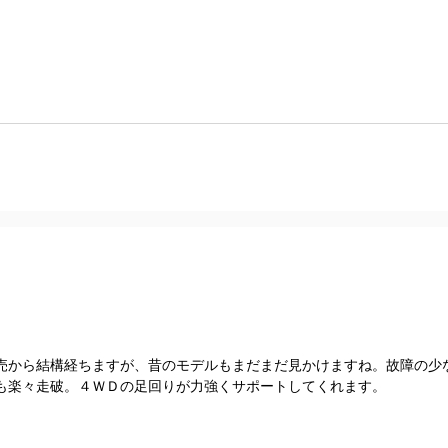
売から結構経ちますが、昔のモデルもまだまだ見かけますね。故障の少
も楽々走破。４ＷＤの足回りが力強くサポートしてくれます。