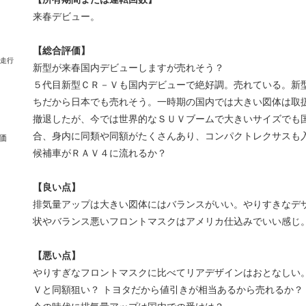
来春デビュー。
【総合評価】
新型が来春国内デビューしますが売れそう？
５代目新型ＣＲ－Ｖも国内デビューで絶好調。売れている。新
ちだから日本でも売れそう。一時期の国内では大きい図体は取
撤退したが、今では世界的なＳＵＶブームで大きいサイズでも
合、身内に同類や同額がたくさんあり、コンパクトレクサスも入
価
候補車がＲＡＶ４に流れるか？
【良い点】
排気量アップは大きい図体にはバランスがいい。やりすきなデザ
状やバランス悪いフロントマスクはアメリカ仕込みでいい感じ
【悪い点】
やりすぎなフロントマスクに比べてリアデザインはおとなしい
Ｖと同額狙い？ トヨタだから値引きが相当あるから売れるか？