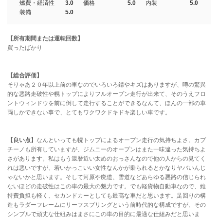
燃費・経済性
3.0
価格
5.0
内装
5.0
装備
5.0
【所有期間または運転回数】
買ったばかり
【総合評価】
そりゃあ２０年以上前の車なのでいろいろ錆やキズはありますが、噂の驚異
的な悪路走破性や幌トップによりフルオープン走行が出来て、そのうえフロ
ントウィンドウを前に倒して走行することができるなんて、ほんの一部の車
両しかできない事で、とてもワクワクドキドキ楽しい車です。
【良い点】
なんといっても幌トップによるオープン走行の気持ちよさ。カプ
チーノも所有していますが、ジムニーのオープンはまた一味違った気持ちよ
さがあります。私はもう還暦近い太めのおっさんなので他の人からの見てく
れは悪いですが、若いかっこいい女性なんかが乗られるとかなりヤバいんじ
ゃないかと思います。そして河原や廃道、雪道などあらゆる悪路の信じられ
ないほどの走破性はこの車の最大の魅力です。でも軽貨物自動車なので、維
持費負担も軽く、セカンドカーとしても最高な車だと思います。足回りの構
造もラダーフレームにリーフスプリングという前時代的な構成ですが、その
シンプルで頑丈な仕組みはまさにこの車の目的に最適な仕組みだと思いま