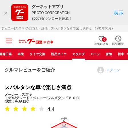
グーネットアプリ
表示
PROTO CORPORATION
800万ダウンロード達成！
ジムニー(スズキ)の口コミ・評価：スパルタンな車で楽しさ満点（1991年06月）
0
お気に入り
閲覧履歴
整備工場
車検
タイヤ交換
新品タイヤ
カタログ
ローン
保険
新車・
クルマレビューをご紹介
ログイン
スパルタンな車で楽しさ満点
メーカー：スズキ
モデル/グレード：ジムニー/フルメタルドア ＣＣ
型式：V-JA11C
4.4