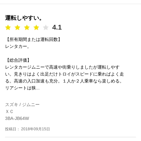
運転しやすい。
4.1
【所有期間または運転回数】
レンタカー。
【総合評価】
レンタカージムニーで高速や街乗りしましたが運転しやす
い。見きりはよく出足だけトロイがスピードに乗ればよく走
る。高速の入口加速も充分。１人か２人乗車なら楽しめる。
リアシートは狭...
スズキ / ジムニー
ＸＣ
3BA-JB64W
投稿日： 2018年09月15日