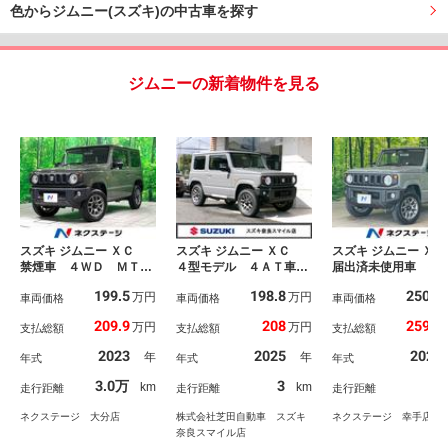
色からジムニー(スズキ)の中古車を探す
ジムニーの新着物件を見る
スズキ ジムニー ＸＣ
スズキ ジムニー ＸＣ
スズキ ジムニー Ｘ
禁煙車 ４ＷＤ ＭＴ
４型モデル ４ＡＴ車
届出済未使用車 衝
車 ターボ ディスプレ
スズキ保証付 デュアル
減 レーダークル
199.5
198.8
250.8
万円
万円
イオーディオ バックカ
車両価格
センサーブレーキ リヤ
車両価格
シートヒーター コ
車両価格
メラ 衝突軽減 ドラレ
パーキングセンサー ク
ーセンサー ＬＥＤ
209.9
208
259.9
万円
万円
支払総額
支払総額
支払総額
コ ＥＴＣ Ｂｌｕｅｔ
ルーズコントロール Ｌ
ド 純正１６インチ
ｏｏｔｈ接続 ＬＥＤヘ
ＥＤヘッドランプ アイ
ミ 車線逸脱警報
2023
2025
2026
年
年
年式
年式
年式
ッドライト シートヒー
ドリングストップシステ
ター クルーズコントロ
ム オートライトシステ
3.0万
3
9
km
km
走行距離
走行距離
走行距離
ール スマートキー
ム シートヒーター
ネクステージ 大分店
株式会社芝田自動車 スズキ
ネクステージ 幸手店
奈良スマイル店