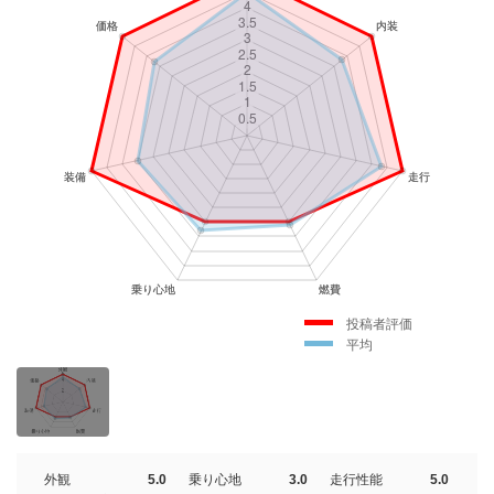
投稿者評価
平均
外観
5.0
乗り心地
3.0
走行性能
5.0