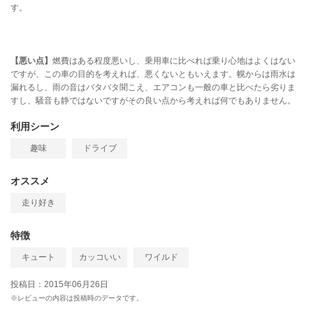
す。
【悪い点】
燃費はある程度悪いし、乗用車に比べれば乗り心地はよくはない
ですが、この車の目的を考えれば、悪くないともいえます。幌からは雨水は
漏れるし、雨の音はバタバタ聞こえ、エアコンも一般の車と比べたら劣りま
すし、騒音も静ではないですがその良い点から考えれば何でもありません。
利用シーン
趣味
ドライブ
オススメ
走り好き
特徴
キュート
カッコいい
ワイルド
投稿日：2015年06月26日
※レビューの内容は投稿時のデータです。